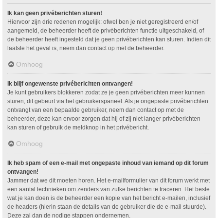
Ik kan geen privéberichten sturen!
Hiervoor zijn drie redenen mogelijk: ofwel ben je niet geregistreerd en/of
aangemeld, de beheerder heeft de privéberichten functie uitgeschakeld, of
de beheerder heeft ingesteld dat je geen privéberichten kan sturen. Indien dit
laatste het geval is, neem dan contact op met de beheerder.
Omhoog
Ik blijf ongewenste privéberichten ontvangen!
Je kunt gebruikers blokkeren zodat ze je geen privéberichten meer kunnen
sturen, dit gebeurt via het gebruikerspaneel. Als je ongepaste privéberichten
ontvangt van een bepaalde gebruiker, neem dan contact op met de
beheerder, deze kan ervoor zorgen dat hij of zij niet langer privéberichten
kan sturen of gebruik de meldknop in het privébericht.
Omhoog
Ik heb spam of een e-mail met ongepaste inhoud van iemand op dit forum
ontvangen!
Jammer dat we dit moeten horen. Het e-mailformulier van dit forum werkt met
een aantal technieken om zenders van zulke berichten te traceren. Het beste
wat je kan doen is de beheerder een kopie van het bericht e-mailen, inclusief
de headers (hierin staan de details van de gebruiker die de e-mail stuurde).
Deze zal dan de nodige stappen ondernemen.