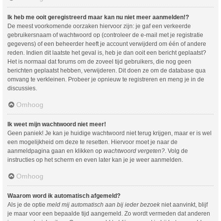
Ik heb me ooit geregistreerd maar kan nu niet meer aanmelden!?
De meest voorkomende oorzaken hiervoor zijn: je gaf een verkeerde
gebruikersnaam of wachtwoord op (controleer de e-mail met je registratie
gegevens) of een beheerder heeft je account verwijderd om één of andere
reden. Indien dit laatste het geval is, heb je dan ooit een bericht geplaatst?
Het is normaal dat forums om de zoveel tijd gebruikers, die nog geen
berichten geplaatst hebben, verwijderen. Dit doen ze om de database qua
omvang te verkleinen. Probeer je opnieuw te registreren en meng je in de
discussies.
Omhoog
Ik weet mijn wachtwoord niet meer!
Geen paniek! Je kan je huidige wachtwoord niet terug krijgen, maar er is wel
een mogelijkheid om deze te resetten. Hiervoor moet je naar de
aanmeldpagina gaan en klikken op
wachtwoord vergeten?
. Volg de
instructies op het scherm en even later kan je je weer aanmelden.
Omhoog
Waarom word ik automatisch afgemeld?
Als je de optie
meld mij automatisch aan bij ieder bezoek
niet aanvinkt, blijf
je maar voor een bepaalde tijd aangemeld. Zo wordt vermeden dat anderen