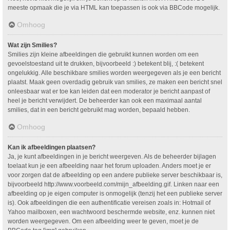
meeste opmaak die je via HTML kan toepassen is ook via BBCode mogelijk.
Omhoog
Wat zijn Smilies?
Smilies zijn kleine afbeeldingen die gebruikt kunnen worden om een
gevoelstoestand uit te drukken, bijvoorbeeld :) betekent blij, :( betekent
ongelukkig. Alle beschikbare smilies worden weergegeven als je een bericht
plaatst. Maak geen overdadig gebruik van smilies, ze maken een bericht snel
onleesbaar wat er toe kan leiden dat een moderator je bericht aanpast of
heel je bericht verwijdert. De beheerder kan ook een maximaal aantal
smilies, dat in een bericht gebruikt mag worden, bepaald hebben.
Omhoog
Kan ik afbeeldingen plaatsen?
Ja, je kunt afbeeldingen in je bericht weergeven. Als de beheerder bijlagen
toelaat kun je een afbeelding naar het forum uploaden. Anders moet je er
voor zorgen dat de afbeelding op een andere publieke server beschikbaar is,
bijvoorbeeld http://www.voorbeeld.com/mijn_afbeelding.gif. Linken naar een
afbeelding op je eigen computer is onmogelijk (tenzij het een publieke server
is). Ook afbeeldingen die een authentificatie vereisen zoals in: Hotmail of
Yahoo mailboxen, een wachtwoord beschermde website, enz. kunnen niet
worden weergegeven. Om een afbeelding weer te geven, moet je de