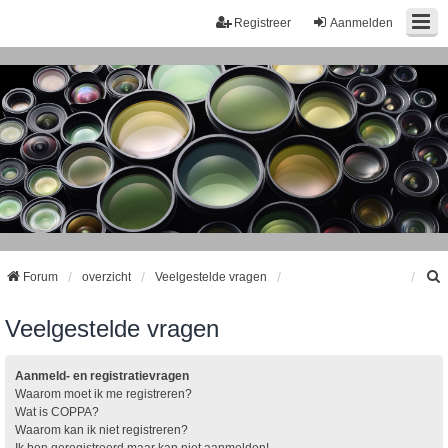
Registreer
Aanmelden
Forum
overzicht
Veelgestelde vragen
Veelgestelde vragen
k
Aanmeld- en registratievragen
Waarom moet ik me registreren?
Wat is COPPA?
Waarom kan ik niet registreren?
Ik ben geregistreerd maar kan niet aanmelden!