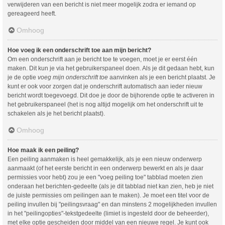
verwijderen van een bericht is niet meer mogelijk zodra er iemand op
gereageerd heeft.
Omhoog
Hoe voeg ik een onderschrift toe aan mijn bericht?
Om een onderschrift aan je bericht toe te voegen, moet je er eerst één
maken. Dit kun je via het gebruikerspaneel doen. Als je dit gedaan hebt, kun
je de optie
voeg mijn onderschrift toe
aanvinken als je een bericht plaatst. Je
kunt er ook voor zorgen dat je onderschrift automatisch aan ieder nieuw
bericht wordt toegevoegd. Dit doe je door de bijhorende optie te activeren in
het gebruikerspaneel (het is nog altijd mogelijk om het onderschrift uit te
schakelen als je het bericht plaatst).
Omhoog
Hoe maak ik een peiling?
Een peiling aanmaken is heel gemakkelijk, als je een nieuw onderwerp
aanmaakt (of het eerste bericht in een onderwerp bewerkt en als je daar
permissies voor hebt) zou je een "voeg peiling toe" tabblad moeten zien
onderaan het berichten-gedeelte (als je dit tabblad niet kan zien, heb je niet
de juiste permissies om peilingen aan te maken). Je moet een titel voor de
peiling invullen bij "peilingsvraag" en dan minstens 2 mogelijkheden invullen
in het "peilingopties"-tekstgedeelte (limiet is ingesteld door de beheerder),
met elke optie gescheiden door middel van een nieuwe regel. Je kunt ook