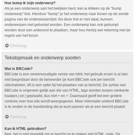
Hoe bump ik mijn onderwerp?
Als je een onderwerp aan het bekijken bent, kan je klikken op de "bump
onderwerp" link. Hierdoor "bump" je het onderwerp naar boven op de eerste
pagina van de onderwerpenlijst. Als deze link er niet staat, kunnen
onderwerpen niet gebumpt worden. Een onderwerp kan ook gebumpt
worden door een antwoord te plaatsen, maar hou hierbij wel rekening met de
regels van het forum.
Omhoog
Tekstopmaak en onderwerp soorten
Wat is BBCode?
BBCode is een vereenvoudigde versie van html, het gebruik ervan is al dan
niet toegestaan door de beheerder (je kunt BBCode ook per bericht
uitschakelen, dit is een optie bij het plaatsen van je bericht). De syntax van
BBCode is ongeveer gelijk aan die van HTML, tags worden tussen vierkante
haakjes [ en ] geplaatst, dus niet < en >. Daarnaast geeft het een grotere
controle over hoe iets wordt weergegeven. Meer informatie omtrent BBCode
is te vinden in de handleiding die je kunt openen als je een bericht plaatst.
Omhoog
Kan ik HTML gebruiken?
Nee, het is niet mogelijk om je bericht op te maken met HTML code. De