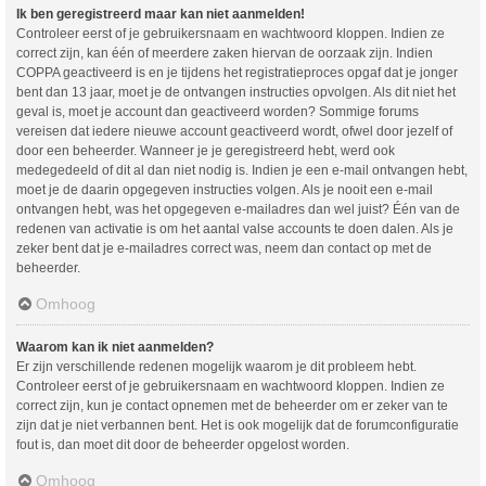
Ik ben geregistreerd maar kan niet aanmelden!
Controleer eerst of je gebruikersnaam en wachtwoord kloppen. Indien ze
correct zijn, kan één of meerdere zaken hiervan de oorzaak zijn. Indien
COPPA geactiveerd is en je tijdens het registratieproces opgaf dat je jonger
bent dan 13 jaar, moet je de ontvangen instructies opvolgen. Als dit niet het
geval is, moet je account dan geactiveerd worden? Sommige forums
vereisen dat iedere nieuwe account geactiveerd wordt, ofwel door jezelf of
door een beheerder. Wanneer je je geregistreerd hebt, werd ook
medegedeeld of dit al dan niet nodig is. Indien je een e-mail ontvangen hebt,
moet je de daarin opgegeven instructies volgen. Als je nooit een e-mail
ontvangen hebt, was het opgegeven e-mailadres dan wel juist? Één van de
redenen van activatie is om het aantal valse accounts te doen dalen. Als je
zeker bent dat je e-mailadres correct was, neem dan contact op met de
beheerder.
Omhoog
Waarom kan ik niet aanmelden?
Er zijn verschillende redenen mogelijk waarom je dit probleem hebt.
Controleer eerst of je gebruikersnaam en wachtwoord kloppen. Indien ze
correct zijn, kun je contact opnemen met de beheerder om er zeker van te
zijn dat je niet verbannen bent. Het is ook mogelijk dat de forumconfiguratie
fout is, dan moet dit door de beheerder opgelost worden.
Omhoog