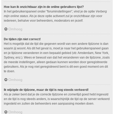
Hoe kan ik onzichtbaar zijn in de online gebruikers lijst?
In het gebruikerspaneel onder "foruminstellingen", vind je de optie
Verberg
mijn online status
. Als je deze optie activeert zul je onzichtbaar zijn voor
iedereen, behalve voor beheerders, moderators en jezelf.
Omhoog
De tijden zijn niet correct!
Het is mogelijk dat de tijd die gegeven wordt van een andere tijdzone is dan
waarin jij woont. Als dit het geval is, moet je naar het gebruikerspaneel gaan
en je tijdzone veranderen in een bepaald gebied (vb: Amsterdam, New York,
Sydney, enz.). Wees er bewust van dat het veranderen van de tijdzone, zoals
de meeste instellingen, alleen gedaan kunnen worden door geregistreerde
gebruikers. Als je nog niet geregistreerd bent is dit een goed moment om dit
te doen.
Omhoog
Ik wijzigde de tijdzone, maar de tijd is nog steeds verkeerd!
Als je zeker bent dat je de correcte tijdzone en zomertijd goed hebt ingevuld
en de tijd is nog steeds anders, is waarschijnlijk de tijd op de server verkeerd
ingesteld en zullen de beheerders een aanpassing moeten doen.
Omhoog