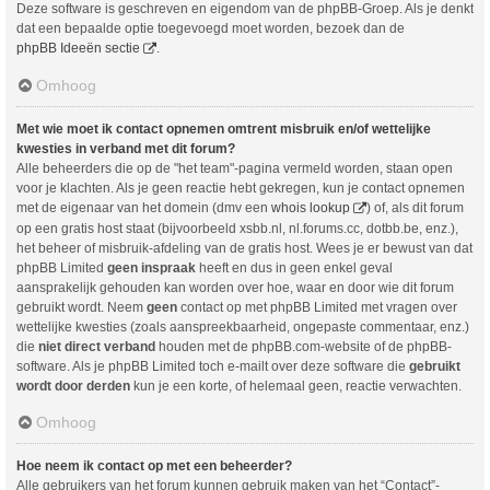
Deze software is geschreven en eigendom van de phpBB-Groep. Als je denkt
dat een bepaalde optie toegevoegd moet worden, bezoek dan de
phpBB Ideeën sectie
.
Omhoog
Met wie moet ik contact opnemen omtrent misbruik en/of wettelijke
kwesties in verband met dit forum?
Alle beheerders die op de "het team"-pagina vermeld worden, staan open
voor je klachten. Als je geen reactie hebt gekregen, kun je contact opnemen
met de eigenaar van het domein (dmv een
whois lookup
) of, als dit forum
op een gratis host staat (bijvoorbeeld xsbb.nl, nl.forums.cc, dotbb.be, enz.),
het beheer of misbruik-afdeling van de gratis host. Wees je er bewust van dat
phpBB Limited
geen inspraak
heeft en dus in geen enkel geval
aansprakelijk gehouden kan worden over hoe, waar en door wie dit forum
gebruikt wordt. Neem
geen
contact op met phpBB Limited met vragen over
wettelijke kwesties (zoals aanspreekbaarheid, ongepaste commentaar, enz.)
die
niet direct verband
houden met de phpBB.com-website of de phpBB-
software. Als je phpBB Limited toch e-mailt over deze software die
gebruikt
wordt door derden
kun je een korte, of helemaal geen, reactie verwachten.
Omhoog
Hoe neem ik contact op met een beheerder?
Alle gebruikers van het forum kunnen gebruik maken van het “Contact”-