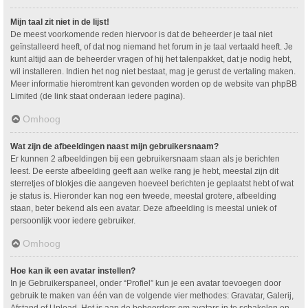
Mijn taal zit niet in de lijst!
De meest voorkomende reden hiervoor is dat de beheerder je taal niet
geïnstalleerd heeft, of dat nog niemand het forum in je taal vertaald heeft. Je
kunt altijd aan de beheerder vragen of hij het talenpakket, dat je nodig hebt,
wil installeren. Indien het nog niet bestaat, mag je gerust de vertaling maken.
Meer informatie hieromtrent kan gevonden worden op de website van phpBB
Limited (de link staat onderaan iedere pagina).
Omhoog
Wat zijn de afbeeldingen naast mijn gebruikersnaam?
Er kunnen 2 afbeeldingen bij een gebruikersnaam staan als je berichten
leest. De eerste afbeelding geeft aan welke rang je hebt, meestal zijn dit
sterretjes of blokjes die aangeven hoeveel berichten je geplaatst hebt of wat
je status is. Hieronder kan nog een tweede, meestal grotere, afbeelding
staan, beter bekend als een avatar. Deze afbeelding is meestal uniek of
persoonlijk voor iedere gebruiker.
Omhoog
Hoe kan ik een avatar instellen?
In je Gebruikerspaneel, onder “Profiel” kun je een avatar toevoegen door
gebruik te maken van één van de volgende vier methodes: Gravatar, Galerij,
Afstand of Upload. Het is aan de beheerders om avatars in te schakelen en