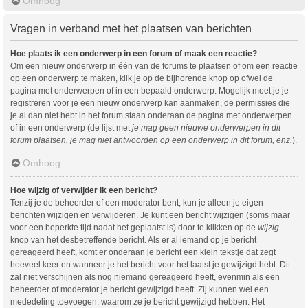
Omhoog
Vragen in verband met het plaatsen van berichten
Hoe plaats ik een onderwerp in een forum of maak een reactie?
Om een nieuw onderwerp in één van de forums te plaatsen of om een reactie
op een onderwerp te maken, klik je op de bijhorende knop op ofwel de
pagina met onderwerpen of in een bepaald onderwerp. Mogelijk moet je je
registreren voor je een nieuw onderwerp kan aanmaken, de permissies die
je al dan niet hebt in het forum staan onderaan de pagina met onderwerpen
of in een onderwerp (de lijst met
je mag geen nieuwe onderwerpen in dit
forum plaatsen, je mag niet antwoorden op een onderwerp in dit forum, enz.
).
Omhoog
Hoe wijzig of verwijder ik een bericht?
Tenzij je de beheerder of een moderator bent, kun je alleen je eigen
berichten wijzigen en verwijderen. Je kunt een bericht wijzigen (soms maar
voor een beperkte tijd nadat het geplaatst is) door te klikken op de
wijzig
knop van het desbetreffende bericht. Als er al iemand op je bericht
gereageerd heeft, komt er onderaan je bericht een klein tekstje dat zegt
hoeveel keer en wanneer je het bericht voor het laatst je gewijzigd hebt. Dit
zal niet verschijnen als nog niemand gereageerd heeft, evenmin als een
beheerder of moderator je bericht gewijzigd heeft. Zij kunnen wel een
mededeling toevoegen, waarom ze je bericht gewijzigd hebben. Het