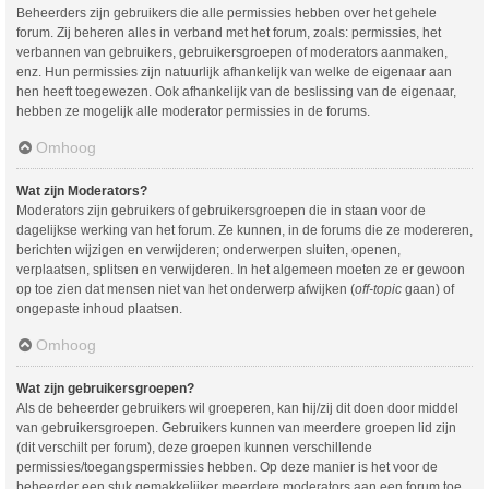
Beheerders zijn gebruikers die alle permissies hebben over het gehele
forum. Zij beheren alles in verband met het forum, zoals: permissies, het
verbannen van gebruikers, gebruikersgroepen of moderators aanmaken,
enz. Hun permissies zijn natuurlijk afhankelijk van welke de eigenaar aan
hen heeft toegewezen. Ook afhankelijk van de beslissing van de eigenaar,
hebben ze mogelijk alle moderator permissies in de forums.
Omhoog
Wat zijn Moderators?
Moderators zijn gebruikers of gebruikersgroepen die in staan voor de
dagelijkse werking van het forum. Ze kunnen, in de forums die ze modereren,
berichten wijzigen en verwijderen; onderwerpen sluiten, openen,
verplaatsen, splitsen en verwijderen. In het algemeen moeten ze er gewoon
op toe zien dat mensen niet van het onderwerp afwijken (
off-topic
gaan) of
ongepaste inhoud plaatsen.
Omhoog
Wat zijn gebruikersgroepen?
Als de beheerder gebruikers wil groeperen, kan hij/zij dit doen door middel
van gebruikersgroepen. Gebruikers kunnen van meerdere groepen lid zijn
(dit verschilt per forum), deze groepen kunnen verschillende
permissies/toegangspermissies hebben. Op deze manier is het voor de
beheerder een stuk gemakkelijker meerdere moderators aan een forum toe