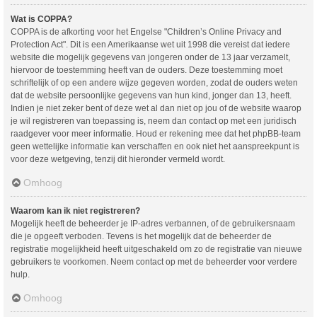
Wat is COPPA?
COPPA is de afkorting voor het Engelse "Children’s Online Privacy and
Protection Act". Dit is een Amerikaanse wet uit 1998 die vereist dat iedere
website die mogelijk gegevens van jongeren onder de 13 jaar verzamelt,
hiervoor de toestemming heeft van de ouders. Deze toestemming moet
schriftelijk of op een andere wijze gegeven worden, zodat de ouders weten
dat de website persoonlijke gegevens van hun kind, jonger dan 13, heeft.
Indien je niet zeker bent of deze wet al dan niet op jou of de website waarop
je wil registreren van toepassing is, neem dan contact op met een juridisch
raadgever voor meer informatie. Houd er rekening mee dat het phpBB-team
geen wettelijke informatie kan verschaffen en ook niet het aanspreekpunt is
voor deze wetgeving, tenzij dit hieronder vermeld wordt.
Omhoog
Waarom kan ik niet registreren?
Mogelijk heeft de beheerder je IP-adres verbannen, of de gebruikersnaam
die je opgeeft verboden. Tevens is het mogelijk dat de beheerder de
registratie mogelijkheid heeft uitgeschakeld om zo de registratie van nieuwe
gebruikers te voorkomen. Neem contact op met de beheerder voor verdere
hulp.
Omhoog