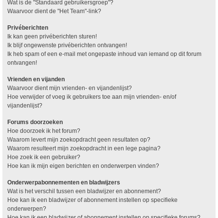
Wat is de "Standaard gebruikersgroep"?
Waarvoor dient de "Het Team"-link?
Privéberichten
Ik kan geen privéberichten sturen!
Ik blijf ongewenste privéberichten ontvangen!
Ik heb spam of een e-mail met ongepaste inhoud van iemand op dit forum
ontvangen!
Vrienden en vijanden
Waarvoor dient mijn vrienden- en vijandenlijst?
Hoe verwijder of voeg ik gebruikers toe aan mijn vrienden- en/of
vijandenlijst?
Forums doorzoeken
Hoe doorzoek ik het forum?
Waarom levert mijn zoekopdracht geen resultaten op?
Waarom resulteert mijn zoekopdracht in een lege pagina?
Hoe zoek ik een gebruiker?
Hoe kan ik mijn eigen berichten en onderwerpen vinden?
Onderwerpabonnementen en bladwijzers
Wat is het verschil tussen een bladwijzer en abonnement?
Hoe kan ik een bladwijzer of abonnement instellen op specifieke
onderwerpen?
Hoe kan ik een bladwijzer of abonnement instellen op specifieke forums?