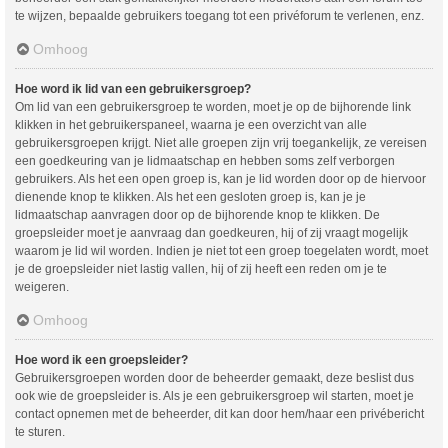
te wijzen, bepaalde gebruikers toegang tot een privéforum te verlenen, enz.
Omhoog
Hoe word ik lid van een gebruikersgroep?
Om lid van een gebruikersgroep te worden, moet je op de bijhorende link
klikken in het gebruikerspaneel, waarna je een overzicht van alle
gebruikersgroepen krijgt. Niet alle groepen zijn vrij toegankelijk, ze vereisen
een goedkeuring van je lidmaatschap en hebben soms zelf verborgen
gebruikers. Als het een open groep is, kan je lid worden door op de hiervoor
dienende knop te klikken. Als het een gesloten groep is, kan je je
lidmaatschap aanvragen door op de bijhorende knop te klikken. De
groepsleider moet je aanvraag dan goedkeuren, hij of zij vraagt mogelijk
waarom je lid wil worden. Indien je niet tot een groep toegelaten wordt, moet
je de groepsleider niet lastig vallen, hij of zij heeft een reden om je te
weigeren.
Omhoog
Hoe word ik een groepsleider?
Gebruikersgroepen worden door de beheerder gemaakt, deze beslist dus
ook wie de groepsleider is. Als je een gebruikersgroep wil starten, moet je
contact opnemen met de beheerder, dit kan door hem/haar een privébericht
te sturen.