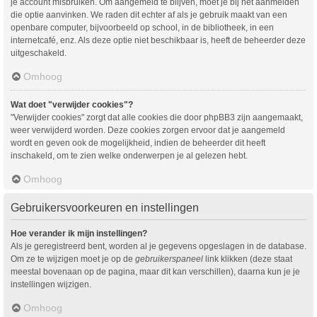
je account misbruiken. Om aangemeld te blijven, moet je bij het aanmelden
die optie aanvinken. We raden dit echter af als je gebruik maakt van een
openbare computer, bijvoorbeeld op school, in de bibliotheek, in een
internetcafé, enz. Als deze optie niet beschikbaar is, heeft de beheerder deze
uitgeschakeld.
Omhoog
Wat doet "verwijder cookies"?
"Verwijder cookies" zorgt dat alle cookies die door phpBB3 zijn aangemaakt,
weer verwijderd worden. Deze cookies zorgen ervoor dat je aangemeld
wordt en geven ook de mogelijkheid, indien de beheerder dit heeft
inschakeld, om te zien welke onderwerpen je al gelezen hebt.
Omhoog
Gebruikersvoorkeuren en instellingen
Hoe verander ik mijn instellingen?
Als je geregistreerd bent, worden al je gegevens opgeslagen in de database.
Om ze te wijzigen moet je op de
gebruikerspaneel
link klikken (deze staat
meestal bovenaan op de pagina, maar dit kan verschillen), daarna kun je je
instellingen wijzigen.
Omhoog