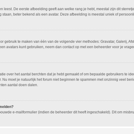
leest. De eerste afbeelding geeft aan welke rang je hebt, meestal zijn dit sterretj
g staan, beter bekend als een avatar. Deze afbeelding is meestal uniek of persoonli
oor gebruik te maken van één van de volgende vier methodes: Gravatar, Galerij, Af
geen avatars kunt gebruiken, neem dan contact op met een beheerder voor je vragen
e over het aantal berchten dat je hebt gemaakt of om bepaalde gebruikers te ident
 Nu moet je natuurlijk het forum niet beginnen te spammen met onzinnig veel beric
hten aantal doen dalen.
nmelden?
ouwde e-mailformulier (indien de beheerder dit heeft ingeschakeld). Dit om misb