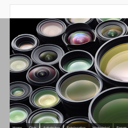
Home
Club
Activiteiten
Fotolocaties
Webwinkel
Forum