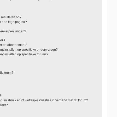
 resultaten op?
in een lege pagina?
nderwerpen vinden?
zers
jzer en abonnement?
nt instellen op specifieke onderwerpen?
nt instellen op specifieke forums?
it forum?
?
t misbruik en/of wettelijke kwesties in verband met dit forum?
erder?