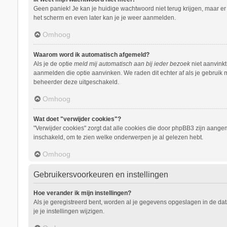
Geen paniek! Je kan je huidige wachtwoord niet terug krijgen, maar e
het scherm en even later kan je je weer aanmelden.
Omhoog
Waarom word ik automatisch afgemeld?
Als je de optie
meld mij automatisch aan bij ieder bezoek
niet aanvinkt
aanmelden die optie aanvinken. We raden dit echter af als je gebruik m
beheerder deze uitgeschakeld.
Omhoog
Wat doet "verwijder cookies"?
"Verwijder cookies" zorgt dat alle cookies die door phpBB3 zijn aang
inschakeld, om te zien welke onderwerpen je al gelezen hebt.
Omhoog
Gebruikersvoorkeuren en instellingen
Hoe verander ik mijn instellingen?
Als je geregistreerd bent, worden al je gegevens opgeslagen in de da
je je instellingen wijzigen.