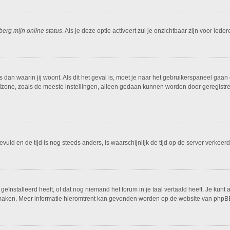
berg mijn online status
. Als je deze optie activeert zul je onzichtbaar zijn voor ied
is dan waarin jij woont. Als dit het geval is, moet je naar het gebruikerspaneel g
dzone, zoals de meeste instellingen, alleen gedaan kunnen worden door geregistreer
ngevuld en de tijd is nog steeds anders, is waarschijnlijk de tijd op de server ver
ïnstalleerd heeft, of dat nog niemand het forum in je taal vertaald heeft. Je kunt al
ing maken. Meer informatie hieromtrent kan gevonden worden op de website van phpBB