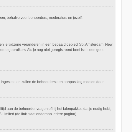
ereen, behalve voor beheerders, moderators en jezelf.
aan en je tijdzone veranderen in een bepaald gebied (vb: Amsterdam, New
de gebruikers. Als je nog niet geregistreerd bent is dit een goed
keerd ingesteld en zullen de beheerders een aanpassing moeten doen.
tijd aan de beheerder vragen of hij het talenpakket, dat je nodig hebt,
 Limited (de link staat onderaan iedere pagina).