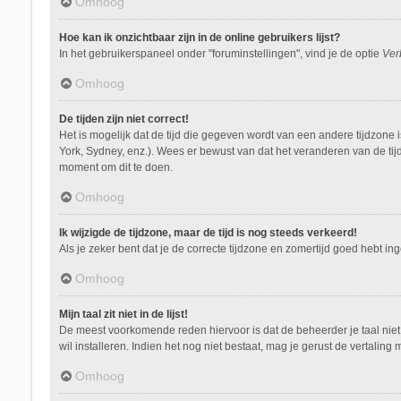
Omhoog
Hoe kan ik onzichtbaar zijn in de online gebruikers lijst?
In het gebruikerspaneel onder "foruminstellingen", vind je de optie
Ver
Omhoog
De tijden zijn niet correct!
Het is mogelijk dat de tijd die gegeven wordt van een andere tijdzone 
York, Sydney, enz.). Wees er bewust van dat het veranderen van de tij
moment om dit te doen.
Omhoog
Ik wijzigde de tijdzone, maar de tijd is nog steeds verkeerd!
Als je zeker bent dat je de correcte tijdzone en zomertijd goed hebt i
Omhoog
Mijn taal zit niet in de lijst!
De meest voorkomende reden hiervoor is dat de beheerder je taal niet ge
wil installeren. Indien het nog niet bestaat, mag je gerust de vertal
Omhoog