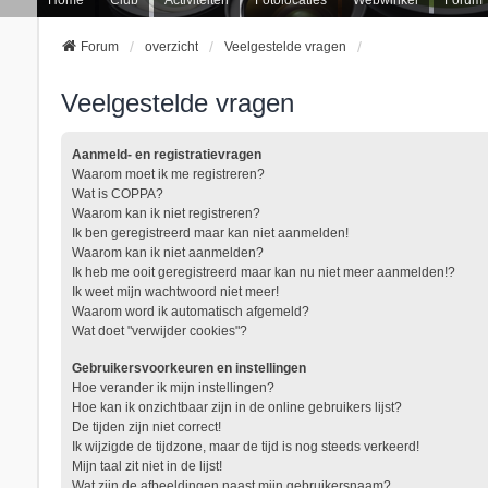
Forum
overzicht
Veelgestelde vragen
Veelgestelde vragen
Aanmeld- en registratievragen
Waarom moet ik me registreren?
Wat is COPPA?
Waarom kan ik niet registreren?
Ik ben geregistreerd maar kan niet aanmelden!
Waarom kan ik niet aanmelden?
Ik heb me ooit geregistreerd maar kan nu niet meer aanmelden!?
Ik weet mijn wachtwoord niet meer!
Waarom word ik automatisch afgemeld?
Wat doet "verwijder cookies"?
Gebruikersvoorkeuren en instellingen
Hoe verander ik mijn instellingen?
Hoe kan ik onzichtbaar zijn in de online gebruikers lijst?
De tijden zijn niet correct!
Ik wijzigde de tijdzone, maar de tijd is nog steeds verkeerd!
Mijn taal zit niet in de lijst!
Wat zijn de afbeeldingen naast mijn gebruikersnaam?