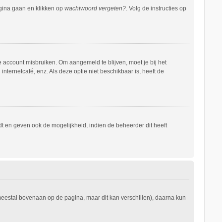
agina gaan en klikken op
wachtwoord vergeten?
. Volg de instructies op
e account misbruiken. Om aangemeld te blijven, moet je bij het
nternetcafé, enz. Als deze optie niet beschikbaar is, heeft de
t en geven ook de mogelijkheid, indien de beheerder dit heeft
 meestal bovenaan op de pagina, maar dit kan verschillen), daarna kun