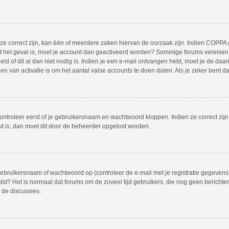
 correct zijn, kan één of meerdere zaken hiervan de oorzaak zijn. Indien COPPA gea
iet het geval is, moet je account dan geactiveerd worden? Sommige forums vereisen 
 of dit al dan niet nodig is. Indien je een e-mail ontvangen hebt, moet je de daar
 van activatie is om het aantal valse accounts te doen dalen. Als je zeker bent d
ontroleer eerst of je gebruikersnaam en wachtwoord kloppen. Indien ze correct zij
out is, dan moet dit door de beheerder opgelost worden.
bruikersnaam of wachtwoord op (controleer de e-mail met je registratie gegevens)
plaatst? Het is normaal dat forums om de zoveel tijd gebruikers, die nog geen beric
 de discussies.