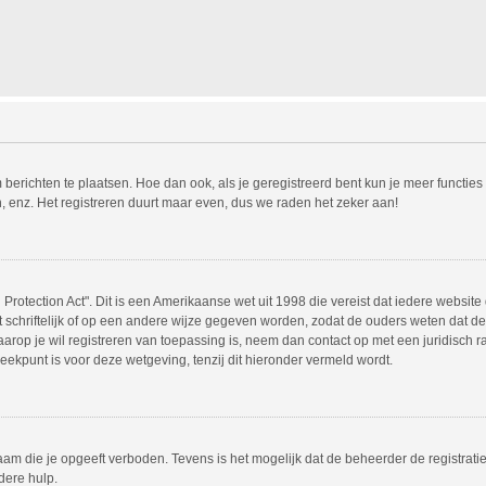
m berichten te plaatsen. Hoe dan ook, als je geregistreerd bent kun je meer functie
, enz. Het registreren duurt maar even, dus we raden het zeker aan!
Protection Act". Dit is een Amerikaanse wet uit 1998 die vereist dat iedere websit
chriftelijk of op een andere wijze gegeven worden, zodat de ouders weten dat de 
 waarop je wil registreren van toepassing is, neem dan contact op met een juridisc
eekpunt is voor deze wetgeving, tenzij dit hieronder vermeld wordt.
am die je opgeeft verboden. Tevens is het mogelijk dat de beheerder de registrati
dere hulp.