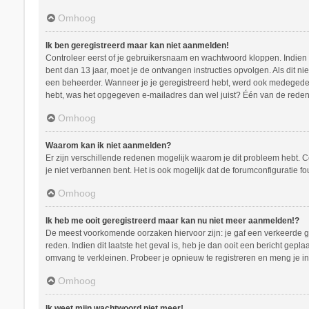
Omhoog
Ik ben geregistreerd maar kan niet aanmelden!
Controleer eerst of je gebruikersnaam en wachtwoord kloppen. Indien ze
bent dan 13 jaar, moet je de ontvangen instructies opvolgen. Als dit n
een beheerder. Wanneer je je geregistreerd hebt, werd ook medegedeeld
hebt, was het opgegeven e-mailadres dan wel juist? Één van de redenen
Omhoog
Waarom kan ik niet aanmelden?
Er zijn verschillende redenen mogelijk waarom je dit probleem hebt. C
je niet verbannen bent. Het is ook mogelijk dat de forumconfiguratie f
Omhoog
Ik heb me ooit geregistreerd maar kan nu niet meer aanmelden!?
De meest voorkomende oorzaken hiervoor zijn: je gaf een verkeerde ge
reden. Indien dit laatste het geval is, heb je dan ooit een bericht ge
omvang te verkleinen. Probeer je opnieuw te registreren en meng je in
Omhoog
Ik weet mijn wachtwoord niet meer!