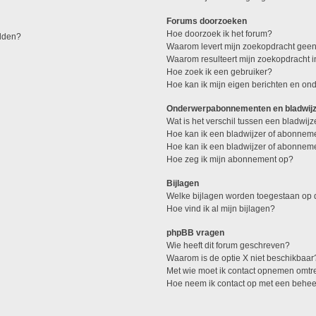
Forums doorzoeken
Hoe doorzoek ik het forum?
elden?
Waarom levert mijn zoekopdracht geen
Waarom resulteert mijn zoekopdracht 
Hoe zoek ik een gebruiker?
Hoe kan ik mijn eigen berichten en o
Onderwerpabonnementen en bladwij
Wat is het verschil tussen een bladwi
Hoe kan ik een bladwijzer of abonneme
Hoe kan ik een bladwijzer of abonneme
Hoe zeg ik mijn abonnement op?
Bijlagen
Welke bijlagen worden toegestaan op d
Hoe vind ik al mijn bijlagen?
phpBB vragen
Wie heeft dit forum geschreven?
Waarom is de optie X niet beschikbaar
Met wie moet ik contact opnemen omtren
Hoe neem ik contact op met een behe