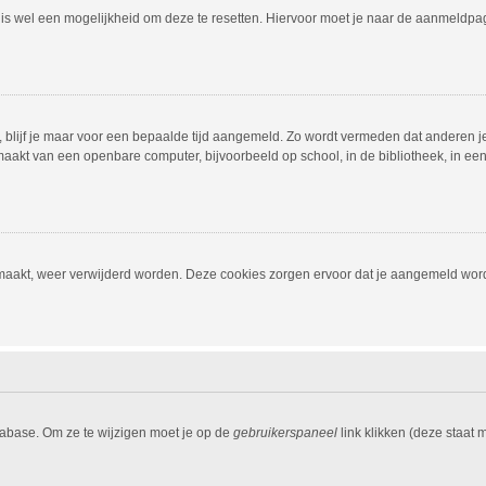
r is wel een mogelijkheid om deze te resetten. Hiervoor moet je naar de aanmeldp
, blijf je maar voor een bepaalde tijd aangemeld. Zo wordt vermeden dat anderen j
aakt van een openbare computer, bijvoorbeeld op school, in de bibliotheek, in een i
emaakt, weer verwijderd worden. Deze cookies zorgen ervoor dat je aangemeld word
tabase. Om ze te wijzigen moet je op de
gebruikerspaneel
link klikken (deze staat