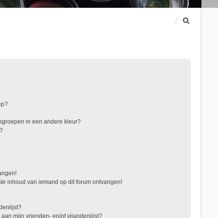
Z
o
e
k
ep?
sgroepen in een andere kleur?
"?
vangen!
te inhoud van iemand op dit forum ontvangen!
denlijst?
 aan mijn vrienden- en/of vijandenlijst?