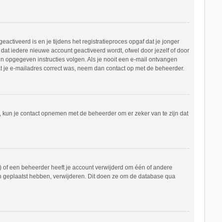
ctiveerd is en je tijdens het registratieproces opgaf dat je jonger
dat iedere nieuwe account geactiveerd wordt, ofwel door jezelf of door
in opgegeven instructies volgen. Als je nooit een e-mail ontvangen
at je e-mailadres correct was, neem dan contact op met de beheerder.
n, kun je contact opnemen met de beheerder om er zeker van te zijn dat
 of een beheerder heeft je account verwijderd om één of andere
hten geplaatst hebben, verwijderen. Dit doen ze om de database qua