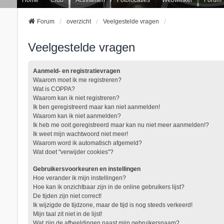
Forum
overzicht
Veelgestelde vragen
Veelgestelde vragen
Aanmeld- en registratievragen
Waarom moet ik me registreren?
Wat is COPPA?
Waarom kan ik niet registreren?
Ik ben geregistreerd maar kan niet aanmelden!
Waarom kan ik niet aanmelden?
Ik heb me ooit geregistreerd maar kan nu niet meer aanmelden!?
Ik weet mijn wachtwoord niet meer!
Waarom word ik automatisch afgemeld?
Wat doet "verwijder cookies"?
Gebruikersvoorkeuren en instellingen
Hoe verander ik mijn instellingen?
Hoe kan ik onzichtbaar zijn in de online gebruikers lijst?
De tijden zijn niet correct!
Ik wijzigde de tijdzone, maar de tijd is nog steeds verkeerd!
Mijn taal zit niet in de lijst!
Wat zijn de afbeeldingen naast mijn gebruikersnaam?