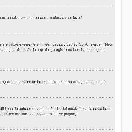
ereen, behalve voor beheerders, moderators en jezelf.
aan en je tijdzone veranderen in een bepaald gebied (vb: Amsterdam, New
de gebruikers. Als je nog niet geregistreerd bent is dit een goed
keerd ingesteld en zullen de beheerders een aanpassing moeten doen.
tijd aan de beheerder vragen of hij het talenpakket, dat je nodig hebt,
 Limited (de link staat onderaan iedere pagina).