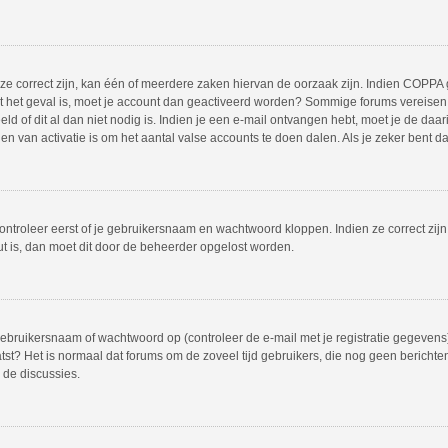
 correct zijn, kan één of meerdere zaken hiervan de oorzaak zijn. Indien COPPA gea
iet het geval is, moet je account dan geactiveerd worden? Sommige forums vereisen 
 of dit al dan niet nodig is. Indien je een e-mail ontvangen hebt, moet je de daar
 van activatie is om het aantal valse accounts te doen dalen. Als je zeker bent d
ontroleer eerst of je gebruikersnaam en wachtwoord kloppen. Indien ze correct zij
out is, dan moet dit door de beheerder opgelost worden.
bruikersnaam of wachtwoord op (controleer de e-mail met je registratie gegevens)
plaatst? Het is normaal dat forums om de zoveel tijd gebruikers, die nog geen beric
 de discussies.