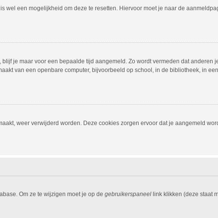
r is wel een mogelijkheid om deze te resetten. Hiervoor moet je naar de aanmeldp
, blijf je maar voor een bepaalde tijd aangemeld. Zo wordt vermeden dat anderen j
aakt van een openbare computer, bijvoorbeeld op school, in de bibliotheek, in een i
emaakt, weer verwijderd worden. Deze cookies zorgen ervoor dat je aangemeld word
tabase. Om ze te wijzigen moet je op de
gebruikerspaneel
link klikken (deze staat