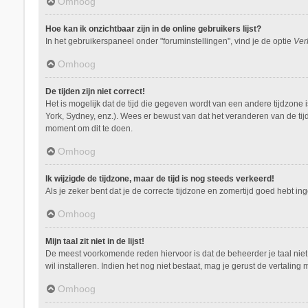
Omhoog
Hoe kan ik onzichtbaar zijn in de online gebruikers lijst?
In het gebruikerspaneel onder "foruminstellingen", vind je de optie
Ver
Omhoog
De tijden zijn niet correct!
Het is mogelijk dat de tijd die gegeven wordt van een andere tijdzone 
York, Sydney, enz.). Wees er bewust van dat het veranderen van de tij
moment om dit te doen.
Omhoog
Ik wijzigde de tijdzone, maar de tijd is nog steeds verkeerd!
Als je zeker bent dat je de correcte tijdzone en zomertijd goed hebt i
Omhoog
Mijn taal zit niet in de lijst!
De meest voorkomende reden hiervoor is dat de beheerder je taal niet ge
wil installeren. Indien het nog niet bestaat, mag je gerust de vertal
Omhoog