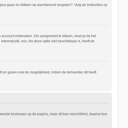
agina gaan en klikken op
wachtwoord vergeten?
. Volg de instructies op
e account misbruiken. Om aangemeld te blijven, moet je bij het
nternetcafé, enz. Als deze optie niet beschikbaar is, heeft de
t en geven ook de mogelijkheid, indien de beheerder dit heeft
 meestal bovenaan op de pagina, maar dit kan verschillen), daarna kun