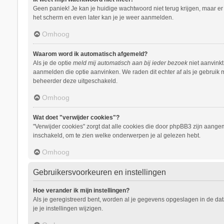
Geen paniek! Je kan je huidige wachtwoord niet terug krijgen, maar e
het scherm en even later kan je je weer aanmelden.
Omhoog
Waarom word ik automatisch afgemeld?
Als je de optie
meld mij automatisch aan bij ieder bezoek
niet aanvinkt
aanmelden die optie aanvinken. We raden dit echter af als je gebruik m
beheerder deze uitgeschakeld.
Omhoog
Wat doet "verwijder cookies"?
"Verwijder cookies" zorgt dat alle cookies die door phpBB3 zijn aang
inschakeld, om te zien welke onderwerpen je al gelezen hebt.
Omhoog
Gebruikersvoorkeuren en instellingen
Hoe verander ik mijn instellingen?
Als je geregistreerd bent, worden al je gegevens opgeslagen in de da
je je instellingen wijzigen.