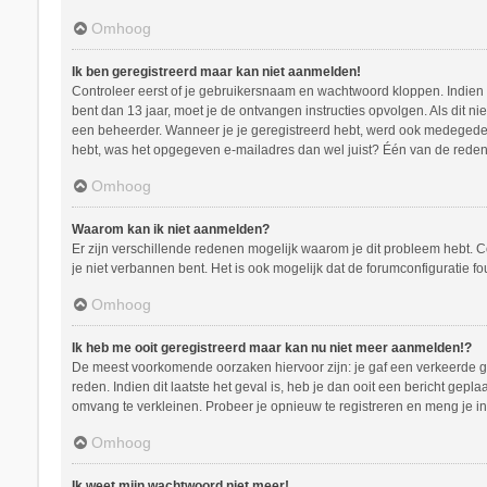
Omhoog
Ik ben geregistreerd maar kan niet aanmelden!
Controleer eerst of je gebruikersnaam en wachtwoord kloppen. Indien ze
bent dan 13 jaar, moet je de ontvangen instructies opvolgen. Als dit n
een beheerder. Wanneer je je geregistreerd hebt, werd ook medegedeeld
hebt, was het opgegeven e-mailadres dan wel juist? Één van de redenen
Omhoog
Waarom kan ik niet aanmelden?
Er zijn verschillende redenen mogelijk waarom je dit probleem hebt. C
je niet verbannen bent. Het is ook mogelijk dat de forumconfiguratie f
Omhoog
Ik heb me ooit geregistreerd maar kan nu niet meer aanmelden!?
De meest voorkomende oorzaken hiervoor zijn: je gaf een verkeerde ge
reden. Indien dit laatste het geval is, heb je dan ooit een bericht ge
omvang te verkleinen. Probeer je opnieuw te registreren en meng je in
Omhoog
Ik weet mijn wachtwoord niet meer!