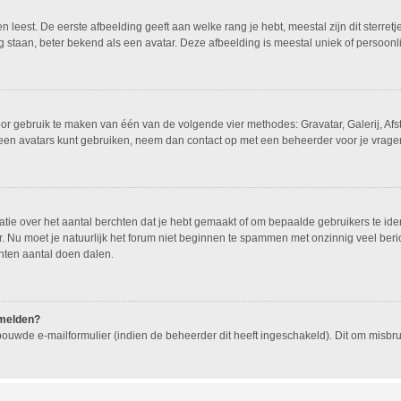
leest. De eerste afbeelding geeft aan welke rang je hebt, meestal zijn dit sterretj
g staan, beter bekend als een avatar. Deze afbeelding is meestal uniek of persoonli
oor gebruik te maken van één van de volgende vier methodes: Gravatar, Galerij, Af
geen avatars kunt gebruiken, neem dan contact op met een beheerder voor je vragen
e over het aantal berchten dat je hebt gemaakt of om bepaalde gebruikers te ident
 Nu moet je natuurlijk het forum niet beginnen te spammen met onzinnig veel beric
hten aantal doen dalen.
nmelden?
ouwde e-mailformulier (indien de beheerder dit heeft ingeschakeld). Dit om misb