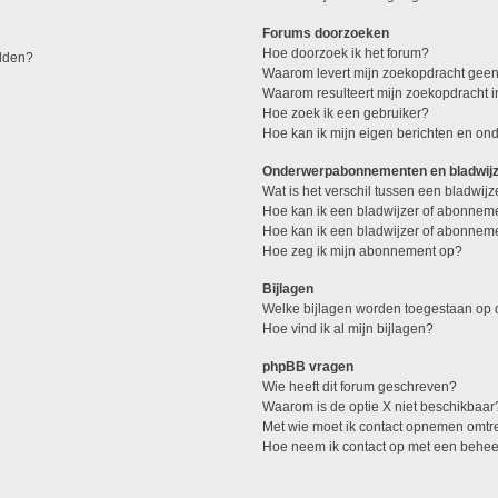
Forums doorzoeken
Hoe doorzoek ik het forum?
elden?
Waarom levert mijn zoekopdracht geen
Waarom resulteert mijn zoekopdracht 
Hoe zoek ik een gebruiker?
Hoe kan ik mijn eigen berichten en o
Onderwerpabonnementen en bladwij
Wat is het verschil tussen een bladwi
Hoe kan ik een bladwijzer of abonneme
Hoe kan ik een bladwijzer of abonneme
Hoe zeg ik mijn abonnement op?
Bijlagen
Welke bijlagen worden toegestaan op d
Hoe vind ik al mijn bijlagen?
phpBB vragen
Wie heeft dit forum geschreven?
Waarom is de optie X niet beschikbaar
Met wie moet ik contact opnemen omtren
Hoe neem ik contact op met een behe