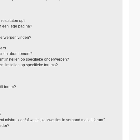
 resultaten op?
in een lege pagina?
nderwerpen vinden?
zers
jzer en abonnement?
nt instellen op specifieke onderwerpen?
nt instellen op specifieke forums?
it forum?
?
t misbruik en/of wettelijke kwesties in verband met dit forum?
erder?