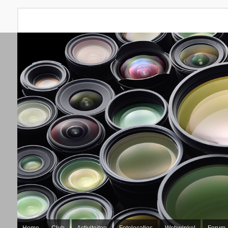
Home
Club
Activiteiten
Fotolocaties
Webwinkel
Forum