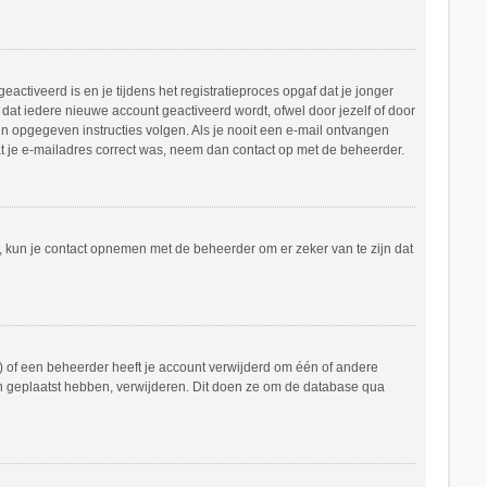
ctiveerd is en je tijdens het registratieproces opgaf dat je jonger
dat iedere nieuwe account geactiveerd wordt, ofwel door jezelf of door
in opgegeven instructies volgen. Als je nooit een e-mail ontvangen
at je e-mailadres correct was, neem dan contact op met de beheerder.
n, kun je contact opnemen met de beheerder om er zeker van te zijn dat
 of een beheerder heeft je account verwijderd om één of andere
hten geplaatst hebben, verwijderen. Dit doen ze om de database qua