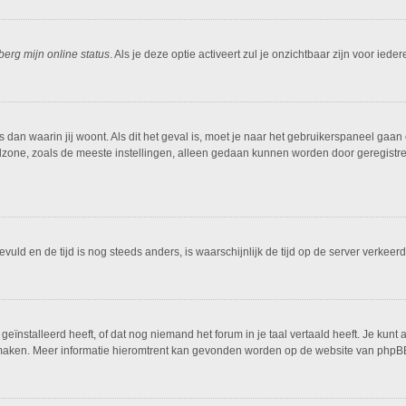
berg mijn online status
. Als je deze optie activeert zul je onzichtbaar zijn voor ied
is dan waarin jij woont. Als dit het geval is, moet je naar het gebruikerspaneel g
dzone, zoals de meeste instellingen, alleen gedaan kunnen worden door geregistreer
ngevuld en de tijd is nog steeds anders, is waarschijnlijk de tijd op de server ver
ïnstalleerd heeft, of dat nog niemand het forum in je taal vertaald heeft. Je kunt al
ing maken. Meer informatie hieromtrent kan gevonden worden op de website van phpBB