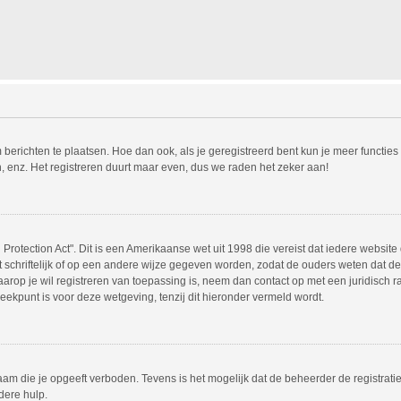
m berichten te plaatsen. Hoe dan ook, als je geregistreerd bent kun je meer functie
, enz. Het registreren duurt maar even, dus we raden het zeker aan!
Protection Act". Dit is een Amerikaanse wet uit 1998 die vereist dat iedere websit
chriftelijk of op een andere wijze gegeven worden, zodat de ouders weten dat de 
 waarop je wil registreren van toepassing is, neem dan contact op met een juridisc
eekpunt is voor deze wetgeving, tenzij dit hieronder vermeld wordt.
am die je opgeeft verboden. Tevens is het mogelijk dat de beheerder de registrati
dere hulp.