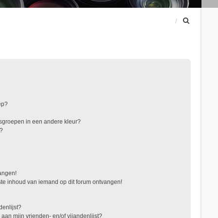
Z
o
e
k
ep?
sgroepen in een andere kleur?
"?
vangen!
te inhoud van iemand op dit forum ontvangen!
denlijst?
 aan mijn vrienden- en/of vijandenlijst?