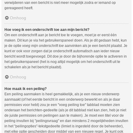
verwijderen van een bericht is niet meer mogelijk zodra er iemand op
gereageerd heeft.
Omhoog
Hoe voeg ik een onderschrift toe aan mijn bericht?
Om een onderschrift aan je bericht toe te voegen, moet je er eerst één
maken. Dit kun je via het gebruikerspaneel doen. Als je dit gedaan hebt, kun
je de optie
voeg mijn onderschrift toe
aanvinken als je een bericht plaatst. Je
kunt er ook voor zorgen dat je onderschrift automatisch aan ieder nieuw
bericht wordt toegevoegd. Dit doe je door de bijhorende optie te activeren in
het gebruikerspaneel (het is nog altijd mogelijk om het onderschrift uit te
schakelen als je het bericht plaatst).
Omhoog
Hoe maak ik een peiling?
Een peiling aanmaken is heel gemakkelijk, als je een nieuw onderwerp
aanmaakt (of het eerste bericht in een onderwerp bewerkt en als je daar
permissies voor hebt) zou je een "voeg peiling toe" tabblad moeten zien
onderaan het berichten-gedeelte (als je dit tabblad niet kan zien, heb je niet
de juiste permissies om peilingen aan te maken). Je moet een titel voor de
peiling invullen bij "peilingsvraag" en dan minstens 2 mogelijkheden invullen
in het "peilingopties"-tekstgedeelte (limiet is ingesteld door de beheerder),
met elke optie gescheiden door middel van een nieuwe regel. Je kunt ook