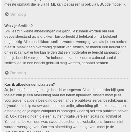
meeste opmaak die je via HTML kan toepassen is ook via BBCode mogelijk.
Omhoog
Wat zijn Smilies?
Smilies zijn kleine afbeeldingen die gebruikt kunnen worden om een
gevoelstoestand uit te drukken, bijvoorbeeld :) betekent blij, :( betekent
ongelukkig. Alle beschikbare smilies worden weergegeven als je een bericht
plaatst. Maak geen overdadig gebruik van smilies, ze maken een bericht snel
onleesbaar wat er toe kan leiden dat een moderator je bericht aanpast of
heel je bericht verwijdert. De beheerder kan ook een maximaal aantal
smilies, dat in een bericht gebruikt mag worden, bepaald hebben.
Omhoog
Kan ik afbeeldingen plaatsen?
Ja, je kunt afbeeldingen in je bericht weergeven. Als de beheerder bijlagen
toelaat kun je een afbeelding naar het forum uploaden. Anders moet je er
voor zorgen dat de afbeelding op een andere publieke server beschikbaar is,
bijvoorbeeld http://www.voorbeeld.com/mijn_afbeelding.gif. Linken naar een
afbeelding op je eigen computer is onmogelijk (tenzij het een publieke server
is). Ook afbeeldingen die een authentificatie vereisen zoals in: Hotmail of
Yahoo mailboxen, een wachtwoord beschermde website, enz. kunnen niet
worden weergegeven. Om een afbeelding weer te geven, moet je de