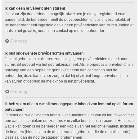
Ik kan geen privéberichten sturen!
Hiervoor zijn drie redenen mogelijk: ofwel ben je niet geregistreerd en/of
aangemeld, de beheerder heeft de privéberichten functie uitgeschakeld, of
de beheerder heeft ingesteld dat je geen privéberichten kan sturen. Indien dit
laatste het geval is, neem dan contact op met de beheerder.
Omhoog
Ik blijf ongewenste privéberichten ontvangen!
Je kunt gebruikers blokkeren zodat ze je geen privéberichten meer kunnen
sturen, dit gebeurt via het gebruikerspaneel. Als je ongepaste privéberichten
ontvangt van een bepaalde gebruiker, neem dan contact op met de
beheerder, deze kan ervoor zorgen dat hij of zij niet langer privéberichten
kan sturen of gebruik de meldknop in het privébericht.
Omhoog
Ik heb spam of een e-mail met ongepaste inhoud van iemand op dit forum
ontvangen!
Jammer dat we dit moeten horen. Het e-mailformulier van dit forum werkt met
een aantal technieken om zenders van zulke berichten te traceren. Het beste
wat je kan doen is de beheerder een kopie van het bericht e-mailen, inclusief
de headers (hierin staan de details van de gebruiker die de e-mail stuurde).
Deze zal dan de nodige stappen ondernemen.