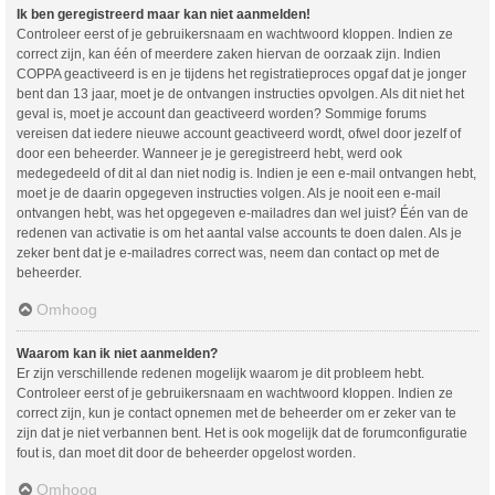
Ik ben geregistreerd maar kan niet aanmelden!
Controleer eerst of je gebruikersnaam en wachtwoord kloppen. Indien ze
correct zijn, kan één of meerdere zaken hiervan de oorzaak zijn. Indien
COPPA geactiveerd is en je tijdens het registratieproces opgaf dat je jonger
bent dan 13 jaar, moet je de ontvangen instructies opvolgen. Als dit niet het
geval is, moet je account dan geactiveerd worden? Sommige forums
vereisen dat iedere nieuwe account geactiveerd wordt, ofwel door jezelf of
door een beheerder. Wanneer je je geregistreerd hebt, werd ook
medegedeeld of dit al dan niet nodig is. Indien je een e-mail ontvangen hebt,
moet je de daarin opgegeven instructies volgen. Als je nooit een e-mail
ontvangen hebt, was het opgegeven e-mailadres dan wel juist? Één van de
redenen van activatie is om het aantal valse accounts te doen dalen. Als je
zeker bent dat je e-mailadres correct was, neem dan contact op met de
beheerder.
Omhoog
Waarom kan ik niet aanmelden?
Er zijn verschillende redenen mogelijk waarom je dit probleem hebt.
Controleer eerst of je gebruikersnaam en wachtwoord kloppen. Indien ze
correct zijn, kun je contact opnemen met de beheerder om er zeker van te
zijn dat je niet verbannen bent. Het is ook mogelijk dat de forumconfiguratie
fout is, dan moet dit door de beheerder opgelost worden.
Omhoog