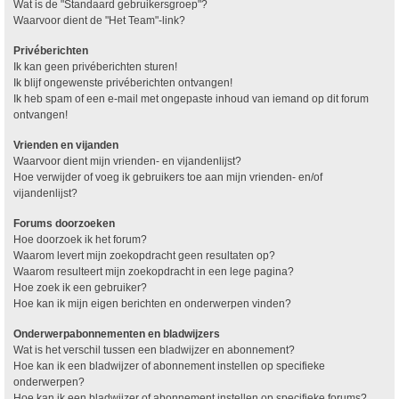
Wat is de "Standaard gebruikersgroep"?
Waarvoor dient de "Het Team"-link?
Privéberichten
Ik kan geen privéberichten sturen!
Ik blijf ongewenste privéberichten ontvangen!
Ik heb spam of een e-mail met ongepaste inhoud van iemand op dit forum
ontvangen!
Vrienden en vijanden
Waarvoor dient mijn vrienden- en vijandenlijst?
Hoe verwijder of voeg ik gebruikers toe aan mijn vrienden- en/of
vijandenlijst?
Forums doorzoeken
Hoe doorzoek ik het forum?
Waarom levert mijn zoekopdracht geen resultaten op?
Waarom resulteert mijn zoekopdracht in een lege pagina?
Hoe zoek ik een gebruiker?
Hoe kan ik mijn eigen berichten en onderwerpen vinden?
Onderwerpabonnementen en bladwijzers
Wat is het verschil tussen een bladwijzer en abonnement?
Hoe kan ik een bladwijzer of abonnement instellen op specifieke
onderwerpen?
Hoe kan ik een bladwijzer of abonnement instellen op specifieke forums?