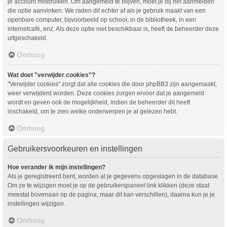
je account misbruiken. Om aangemeld te blijven, moet je bij het aanmelden
die optie aanvinken. We raden dit echter af als je gebruik maakt van een
openbare computer, bijvoorbeeld op school, in de bibliotheek, in een
internetcafé, enz. Als deze optie niet beschikbaar is, heeft de beheerder deze
uitgeschakeld.
Omhoog
Wat doet "verwijder cookies"?
"Verwijder cookies" zorgt dat alle cookies die door phpBB3 zijn aangemaakt,
weer verwijderd worden. Deze cookies zorgen ervoor dat je aangemeld
wordt en geven ook de mogelijkheid, indien de beheerder dit heeft
inschakeld, om te zien welke onderwerpen je al gelezen hebt.
Omhoog
Gebruikersvoorkeuren en instellingen
Hoe verander ik mijn instellingen?
Als je geregistreerd bent, worden al je gegevens opgeslagen in de database.
Om ze te wijzigen moet je op de
gebruikerspaneel
link klikken (deze staat
meestal bovenaan op de pagina, maar dit kan verschillen), daarna kun je je
instellingen wijzigen.
Omhoog