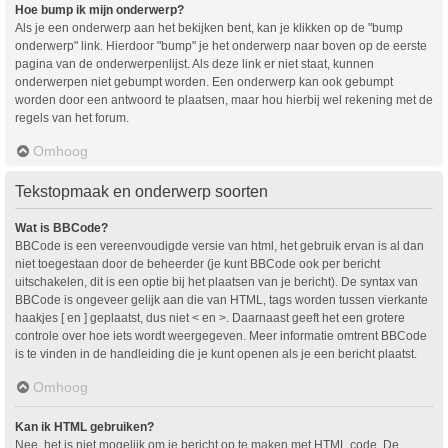
Hoe bump ik mijn onderwerp?
Als je een onderwerp aan het bekijken bent, kan je klikken op de "bump
onderwerp" link. Hierdoor "bump" je het onderwerp naar boven op de eerste
pagina van de onderwerpenlijst. Als deze link er niet staat, kunnen
onderwerpen niet gebumpt worden. Een onderwerp kan ook gebumpt
worden door een antwoord te plaatsen, maar hou hierbij wel rekening met de
regels van het forum.
Omhoog
Tekstopmaak en onderwerp soorten
Wat is BBCode?
BBCode is een vereenvoudigde versie van html, het gebruik ervan is al dan
niet toegestaan door de beheerder (je kunt BBCode ook per bericht
uitschakelen, dit is een optie bij het plaatsen van je bericht). De syntax van
BBCode is ongeveer gelijk aan die van HTML, tags worden tussen vierkante
haakjes [ en ] geplaatst, dus niet < en >. Daarnaast geeft het een grotere
controle over hoe iets wordt weergegeven. Meer informatie omtrent BBCode
is te vinden in de handleiding die je kunt openen als je een bericht plaatst.
Omhoog
Kan ik HTML gebruiken?
Nee, het is niet mogelijk om je bericht op te maken met HTML code. De