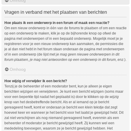
Omhoog
Vragen in verband met het plaatsen van berichten
Hoe plaats ik een onderwerp in een forum of maak een reactie?
Om een nieuw onderwerp in één van de forums te plaatsen of om een reactie
op een onderwerp te maken, klik je op de bijhorende knop op ofwel de
pagina met onderwerpen of in een bepaald onderwerp. Mogelijk moet je je
registreren voor je een nieuw onderwerp kan aanmaken, de permissies die
je al dan niet hebt in het forum staan onderaan de pagina met onderwerpen
of in een onderwerp (de lijst met
je mag geen nieuwe onderwerpen in dit
forum plaatsen, je mag niet antwoorden op een onderwerp in dit forum, enz.
).
Omhoog
Hoe wijzig of verwijder ik een bericht?
Tenzij je de beheerder of een moderator bent, kun je alleen je eigen
berichten wijzigen en verwijderen. Je kunt een bericht wijzigen (soms maar
voor een beperkte tijd nadat het geplaatst is) door te klikken op de
wijzig
knop van het desbetreffende bericht. Als er al iemand op je bericht
gereageerd heeft, komt er onderaan je bericht een klein tekstje dat zegt
hoeveel keer en wanneer je het bericht voor het laatst je gewijzigd hebt. Dit
zal niet verschijnen als nog niemand gereageerd heeft, evenmin als een
beheerder of moderator je bericht gewijzigd heeft. Zij kunnen wel een
mededeling toevoegen, waarom ze je bericht gewijzigd hebben. Het