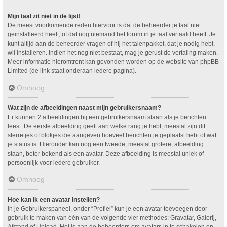
Mijn taal zit niet in de lijst!
De meest voorkomende reden hiervoor is dat de beheerder je taal niet
geïnstalleerd heeft, of dat nog niemand het forum in je taal vertaald heeft. Je
kunt altijd aan de beheerder vragen of hij het talenpakket, dat je nodig hebt,
wil installeren. Indien het nog niet bestaat, mag je gerust de vertaling maken.
Meer informatie hieromtrent kan gevonden worden op de website van phpBB
Limited (de link staat onderaan iedere pagina).
Omhoog
Wat zijn de afbeeldingen naast mijn gebruikersnaam?
Er kunnen 2 afbeeldingen bij een gebruikersnaam staan als je berichten
leest. De eerste afbeelding geeft aan welke rang je hebt, meestal zijn dit
sterretjes of blokjes die aangeven hoeveel berichten je geplaatst hebt of wat
je status is. Hieronder kan nog een tweede, meestal grotere, afbeelding
staan, beter bekend als een avatar. Deze afbeelding is meestal uniek of
persoonlijk voor iedere gebruiker.
Omhoog
Hoe kan ik een avatar instellen?
In je Gebruikerspaneel, onder “Profiel” kun je een avatar toevoegen door
gebruik te maken van één van de volgende vier methodes: Gravatar, Galerij,
Afstand of Upload. Het is aan de beheerders om avatars in te schakelen en