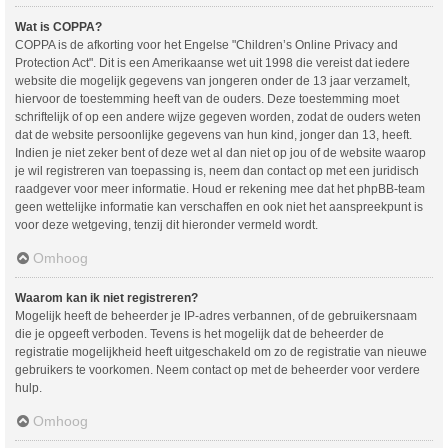
Wat is COPPA?
COPPA is de afkorting voor het Engelse "Children’s Online Privacy and
Protection Act". Dit is een Amerikaanse wet uit 1998 die vereist dat iedere
website die mogelijk gegevens van jongeren onder de 13 jaar verzamelt,
hiervoor de toestemming heeft van de ouders. Deze toestemming moet
schriftelijk of op een andere wijze gegeven worden, zodat de ouders weten
dat de website persoonlijke gegevens van hun kind, jonger dan 13, heeft.
Indien je niet zeker bent of deze wet al dan niet op jou of de website waarop
je wil registreren van toepassing is, neem dan contact op met een juridisch
raadgever voor meer informatie. Houd er rekening mee dat het phpBB-team
geen wettelijke informatie kan verschaffen en ook niet het aanspreekpunt is
voor deze wetgeving, tenzij dit hieronder vermeld wordt.
Omhoog
Waarom kan ik niet registreren?
Mogelijk heeft de beheerder je IP-adres verbannen, of de gebruikersnaam
die je opgeeft verboden. Tevens is het mogelijk dat de beheerder de
registratie mogelijkheid heeft uitgeschakeld om zo de registratie van nieuwe
gebruikers te voorkomen. Neem contact op met de beheerder voor verdere
hulp.
Omhoog