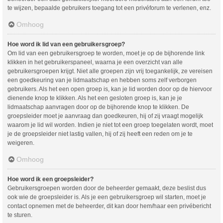
te wijzen, bepaalde gebruikers toegang tot een privéforum te verlenen, enz.
Omhoog
Hoe word ik lid van een gebruikersgroep?
Om lid van een gebruikersgroep te worden, moet je op de bijhorende link
klikken in het gebruikerspaneel, waarna je een overzicht van alle
gebruikersgroepen krijgt. Niet alle groepen zijn vrij toegankelijk, ze vereisen
een goedkeuring van je lidmaatschap en hebben soms zelf verborgen
gebruikers. Als het een open groep is, kan je lid worden door op de hiervoor
dienende knop te klikken. Als het een gesloten groep is, kan je je
lidmaatschap aanvragen door op de bijhorende knop te klikken. De
groepsleider moet je aanvraag dan goedkeuren, hij of zij vraagt mogelijk
waarom je lid wil worden. Indien je niet tot een groep toegelaten wordt, moet
je de groepsleider niet lastig vallen, hij of zij heeft een reden om je te
weigeren.
Omhoog
Hoe word ik een groepsleider?
Gebruikersgroepen worden door de beheerder gemaakt, deze beslist dus
ook wie de groepsleider is. Als je een gebruikersgroep wil starten, moet je
contact opnemen met de beheerder, dit kan door hem/haar een privébericht
te sturen.