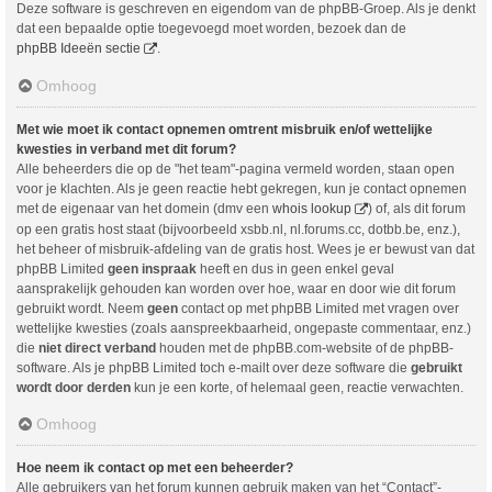
Deze software is geschreven en eigendom van de phpBB-Groep. Als je denkt
dat een bepaalde optie toegevoegd moet worden, bezoek dan de
phpBB Ideeën sectie
.
Omhoog
Met wie moet ik contact opnemen omtrent misbruik en/of wettelijke
kwesties in verband met dit forum?
Alle beheerders die op de "het team"-pagina vermeld worden, staan open
voor je klachten. Als je geen reactie hebt gekregen, kun je contact opnemen
met de eigenaar van het domein (dmv een
whois lookup
) of, als dit forum
op een gratis host staat (bijvoorbeeld xsbb.nl, nl.forums.cc, dotbb.be, enz.),
het beheer of misbruik-afdeling van de gratis host. Wees je er bewust van dat
phpBB Limited
geen inspraak
heeft en dus in geen enkel geval
aansprakelijk gehouden kan worden over hoe, waar en door wie dit forum
gebruikt wordt. Neem
geen
contact op met phpBB Limited met vragen over
wettelijke kwesties (zoals aanspreekbaarheid, ongepaste commentaar, enz.)
die
niet direct verband
houden met de phpBB.com-website of de phpBB-
software. Als je phpBB Limited toch e-mailt over deze software die
gebruikt
wordt door derden
kun je een korte, of helemaal geen, reactie verwachten.
Omhoog
Hoe neem ik contact op met een beheerder?
Alle gebruikers van het forum kunnen gebruik maken van het “Contact”-