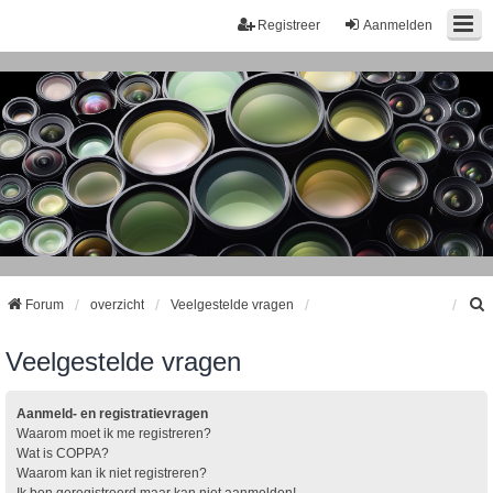
Registreer
Aanmelden
Forum
overzicht
Veelgestelde vragen
Veelgestelde vragen
k
Aanmeld- en registratievragen
Waarom moet ik me registreren?
Wat is COPPA?
Waarom kan ik niet registreren?
Ik ben geregistreerd maar kan niet aanmelden!