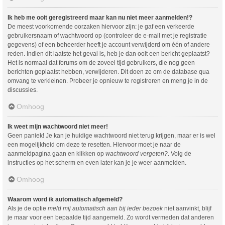
Ik heb me ooit geregistreerd maar kan nu niet meer aanmelden!?
De meest voorkomende oorzaken hiervoor zijn: je gaf een verkeerde
gebruikersnaam of wachtwoord op (controleer de e-mail met je registratie
gegevens) of een beheerder heeft je account verwijderd om één of andere
reden. Indien dit laatste het geval is, heb je dan ooit een bericht geplaatst?
Het is normaal dat forums om de zoveel tijd gebruikers, die nog geen
berichten geplaatst hebben, verwijderen. Dit doen ze om de database qua
omvang te verkleinen. Probeer je opnieuw te registreren en meng je in de
discussies.
Omhoog
Ik weet mijn wachtwoord niet meer!
Geen paniek! Je kan je huidige wachtwoord niet terug krijgen, maar er is wel
een mogelijkheid om deze te resetten. Hiervoor moet je naar de
aanmeldpagina gaan en klikken op
wachtwoord vergeten?
. Volg de
instructies op het scherm en even later kan je je weer aanmelden.
Omhoog
Waarom word ik automatisch afgemeld?
Als je de optie
meld mij automatisch aan bij ieder bezoek
niet aanvinkt, blijf
je maar voor een bepaalde tijd aangemeld. Zo wordt vermeden dat anderen