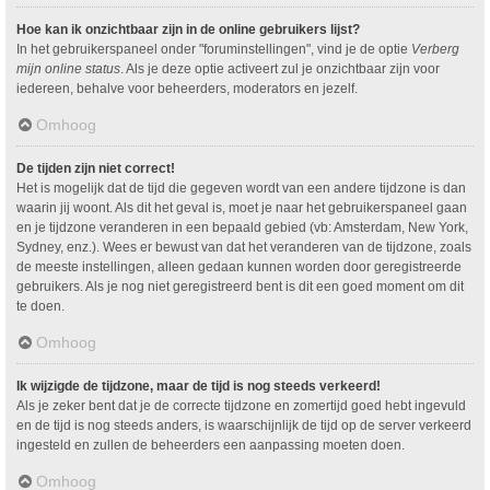
Hoe kan ik onzichtbaar zijn in de online gebruikers lijst?
In het gebruikerspaneel onder "foruminstellingen", vind je de optie
Verberg
mijn online status
. Als je deze optie activeert zul je onzichtbaar zijn voor
iedereen, behalve voor beheerders, moderators en jezelf.
Omhoog
De tijden zijn niet correct!
Het is mogelijk dat de tijd die gegeven wordt van een andere tijdzone is dan
waarin jij woont. Als dit het geval is, moet je naar het gebruikerspaneel gaan
en je tijdzone veranderen in een bepaald gebied (vb: Amsterdam, New York,
Sydney, enz.). Wees er bewust van dat het veranderen van de tijdzone, zoals
de meeste instellingen, alleen gedaan kunnen worden door geregistreerde
gebruikers. Als je nog niet geregistreerd bent is dit een goed moment om dit
te doen.
Omhoog
Ik wijzigde de tijdzone, maar de tijd is nog steeds verkeerd!
Als je zeker bent dat je de correcte tijdzone en zomertijd goed hebt ingevuld
en de tijd is nog steeds anders, is waarschijnlijk de tijd op de server verkeerd
ingesteld en zullen de beheerders een aanpassing moeten doen.
Omhoog