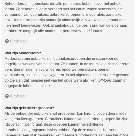
Beheerders zijn gebruikers die alle permissies hebben over het gehele
forum. Zij beheren alles in verband met het forum, zoals: permissies, het
verbannen van gebruikers, gebruikersgroepen of moderators aanmaken,
enz. Hun permissies zijn natuurlijk afhankelijk van welke de eigenaar aan
hen heeft toegewezen. Ook afhankelijk van de beslissing van de eigenaar,
hebben ze mogelijk alle moderator permissies in de forums.
Omhoog
Wat zijn Moderators?
Moderators zijn gebruikers of gebruikersgroepen die in staan voor de
dagelijkse werking van het forum. Ze kunnen, in de forums die ze modereren,
berichten wijzigen en verwijderen; onderwerpen sluiten, openen,
verplaatsen, splitsen en verwijderen. In het algemeen moeten ze er gewoon
op toe zien dat mensen niet van het onderwerp afwijken (
off-topic
gaan) of
ongepaste inhoud plaatsen.
Omhoog
Wat zijn gebruikersgroepen?
Als de beheerder gebruikers wil groeperen, kan hij/zij dit doen door middel
van gebruikersgroepen. Gebruikers kunnen van meerdere groepen lid zijn
(dit verschilt per forum), deze groepen kunnen verschillende
permissies/toegangspermissies hebben. Op deze manier is het voor de
beheerder een stuk gemakkelijker meerdere moderators aan een forum toe