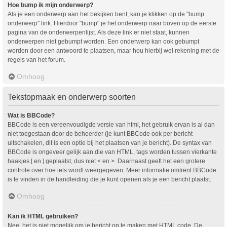
Hoe bump ik mijn onderwerp?
Als je een onderwerp aan het bekijken bent, kan je klikken op de "bump
onderwerp" link. Hierdoor "bump" je het onderwerp naar boven op de eerste
pagina van de onderwerpenlijst. Als deze link er niet staat, kunnen
onderwerpen niet gebumpt worden. Een onderwerp kan ook gebumpt
worden door een antwoord te plaatsen, maar hou hierbij wel rekening met de
regels van het forum.
Omhoog
Tekstopmaak en onderwerp soorten
Wat is BBCode?
BBCode is een vereenvoudigde versie van html, het gebruik ervan is al dan
niet toegestaan door de beheerder (je kunt BBCode ook per bericht
uitschakelen, dit is een optie bij het plaatsen van je bericht). De syntax van
BBCode is ongeveer gelijk aan die van HTML, tags worden tussen vierkante
haakjes [ en ] geplaatst, dus niet < en >. Daarnaast geeft het een grotere
controle over hoe iets wordt weergegeven. Meer informatie omtrent BBCode
is te vinden in de handleiding die je kunt openen als je een bericht plaatst.
Omhoog
Kan ik HTML gebruiken?
Nee, het is niet mogelijk om je bericht op te maken met HTML code. De