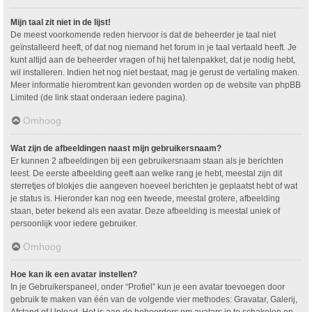
Mijn taal zit niet in de lijst!
De meest voorkomende reden hiervoor is dat de beheerder je taal niet
geïnstalleerd heeft, of dat nog niemand het forum in je taal vertaald heeft. Je
kunt altijd aan de beheerder vragen of hij het talenpakket, dat je nodig hebt,
wil installeren. Indien het nog niet bestaat, mag je gerust de vertaling maken.
Meer informatie hieromtrent kan gevonden worden op de website van phpBB
Limited (de link staat onderaan iedere pagina).
Omhoog
Wat zijn de afbeeldingen naast mijn gebruikersnaam?
Er kunnen 2 afbeeldingen bij een gebruikersnaam staan als je berichten
leest. De eerste afbeelding geeft aan welke rang je hebt, meestal zijn dit
sterretjes of blokjes die aangeven hoeveel berichten je geplaatst hebt of wat
je status is. Hieronder kan nog een tweede, meestal grotere, afbeelding
staan, beter bekend als een avatar. Deze afbeelding is meestal uniek of
persoonlijk voor iedere gebruiker.
Omhoog
Hoe kan ik een avatar instellen?
In je Gebruikerspaneel, onder “Profiel” kun je een avatar toevoegen door
gebruik te maken van één van de volgende vier methodes: Gravatar, Galerij,
Afstand of Upload. Het is aan de beheerders om avatars in te schakelen en