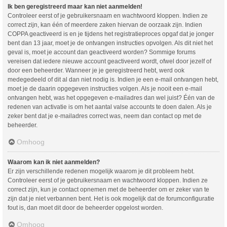
Ik ben geregistreerd maar kan niet aanmelden!
Controleer eerst of je gebruikersnaam en wachtwoord kloppen. Indien ze
correct zijn, kan één of meerdere zaken hiervan de oorzaak zijn. Indien
COPPA geactiveerd is en je tijdens het registratieproces opgaf dat je jonger
bent dan 13 jaar, moet je de ontvangen instructies opvolgen. Als dit niet het
geval is, moet je account dan geactiveerd worden? Sommige forums
vereisen dat iedere nieuwe account geactiveerd wordt, ofwel door jezelf of
door een beheerder. Wanneer je je geregistreerd hebt, werd ook
medegedeeld of dit al dan niet nodig is. Indien je een e-mail ontvangen hebt,
moet je de daarin opgegeven instructies volgen. Als je nooit een e-mail
ontvangen hebt, was het opgegeven e-mailadres dan wel juist? Één van de
redenen van activatie is om het aantal valse accounts te doen dalen. Als je
zeker bent dat je e-mailadres correct was, neem dan contact op met de
beheerder.
Omhoog
Waarom kan ik niet aanmelden?
Er zijn verschillende redenen mogelijk waarom je dit probleem hebt.
Controleer eerst of je gebruikersnaam en wachtwoord kloppen. Indien ze
correct zijn, kun je contact opnemen met de beheerder om er zeker van te
zijn dat je niet verbannen bent. Het is ook mogelijk dat de forumconfiguratie
fout is, dan moet dit door de beheerder opgelost worden.
Omhoog