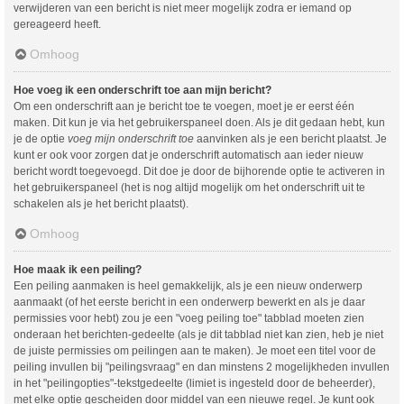
verwijderen van een bericht is niet meer mogelijk zodra er iemand op
gereageerd heeft.
Omhoog
Hoe voeg ik een onderschrift toe aan mijn bericht?
Om een onderschrift aan je bericht toe te voegen, moet je er eerst één
maken. Dit kun je via het gebruikerspaneel doen. Als je dit gedaan hebt, kun
je de optie
voeg mijn onderschrift toe
aanvinken als je een bericht plaatst. Je
kunt er ook voor zorgen dat je onderschrift automatisch aan ieder nieuw
bericht wordt toegevoegd. Dit doe je door de bijhorende optie te activeren in
het gebruikerspaneel (het is nog altijd mogelijk om het onderschrift uit te
schakelen als je het bericht plaatst).
Omhoog
Hoe maak ik een peiling?
Een peiling aanmaken is heel gemakkelijk, als je een nieuw onderwerp
aanmaakt (of het eerste bericht in een onderwerp bewerkt en als je daar
permissies voor hebt) zou je een "voeg peiling toe" tabblad moeten zien
onderaan het berichten-gedeelte (als je dit tabblad niet kan zien, heb je niet
de juiste permissies om peilingen aan te maken). Je moet een titel voor de
peiling invullen bij "peilingsvraag" en dan minstens 2 mogelijkheden invullen
in het "peilingopties"-tekstgedeelte (limiet is ingesteld door de beheerder),
met elke optie gescheiden door middel van een nieuwe regel. Je kunt ook