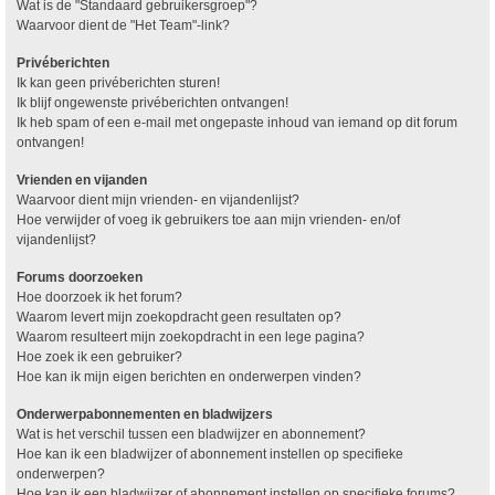
Wat is de "Standaard gebruikersgroep"?
Waarvoor dient de "Het Team"-link?
Privéberichten
Ik kan geen privéberichten sturen!
Ik blijf ongewenste privéberichten ontvangen!
Ik heb spam of een e-mail met ongepaste inhoud van iemand op dit forum
ontvangen!
Vrienden en vijanden
Waarvoor dient mijn vrienden- en vijandenlijst?
Hoe verwijder of voeg ik gebruikers toe aan mijn vrienden- en/of
vijandenlijst?
Forums doorzoeken
Hoe doorzoek ik het forum?
Waarom levert mijn zoekopdracht geen resultaten op?
Waarom resulteert mijn zoekopdracht in een lege pagina?
Hoe zoek ik een gebruiker?
Hoe kan ik mijn eigen berichten en onderwerpen vinden?
Onderwerpabonnementen en bladwijzers
Wat is het verschil tussen een bladwijzer en abonnement?
Hoe kan ik een bladwijzer of abonnement instellen op specifieke
onderwerpen?
Hoe kan ik een bladwijzer of abonnement instellen op specifieke forums?