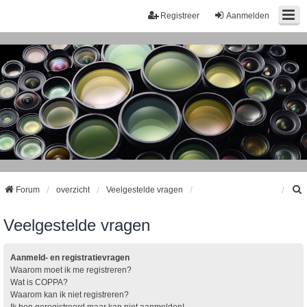
Registreer
Aanmelden
Forum
overzicht
Veelgestelde vragen
Veelgestelde vragen
k
Aanmeld- en registratievragen
Waarom moet ik me registreren?
Wat is COPPA?
Waarom kan ik niet registreren?
Ik ben geregistreerd maar kan niet aanmelden!