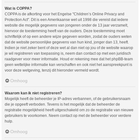
Wat is COPPA?
COPPA is de afkorting voor het Engelse "Children’s Online Privacy and
Protection Act". Dit is een Amerikaanse wet uit 1998 die vereist dat iedere
website die mogelijk gegevens van jongeren onder de 13 jaar verzamelt,
hiervoor de toestemming heeft van de ouders. Deze toestemming moet
schriftelijk of op een andere wijze gegeven worden, zodat de ouders weten
dat de website persoonlijke gegevens van hun kind, jonger dan 13, heeft.
Indien je niet zeker bent of deze wet al dan niet op jou of de website waarop
je wil registreren van toepassing is, neem dan contact op met een juridisch
raadgever voor meer informatie. Houd er rekening mee dat het phpBB-team
geen wettelijke informatie kan verschaffen en ook niet het aanspreekpunt is
voor deze wetgeving, tenzij dit hieronder vermeld wordt.
Omhoog
Waarom kan ik niet registreren?
Mogelijk heeft de beheerder je IP-adres verbannen, of de gebruikersnaam
die je opgeeft verboden. Tevens is het mogelijk dat de beheerder de
registratie mogelijkheid heeft uitgeschakeld om zo de registratie van nieuwe
gebruikers te voorkomen. Neem contact op met de beheerder voor verdere
hulp.
Omhoog