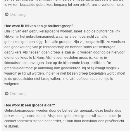
te wijzen, bepaalde gebruikers toegang tot een privéforum te verlenen, enz.
Omhoog
Hoe word ik lid van een gebruikersgroep?
Om lid van een gebruikersgroep te worden, moet je op de bijhorende link
klikken in het gebruikerspaneel, waarna je een overzicht van alle
gebruikersgroepen krijgt. Niet alle groepen zijn vrij toegankelijk, ze vereisen
een goedkeuring van je lidmaatschap en hebben soms zelf verborgen
gebruikers. Als het een open groep is, kan je lid worden door op de hiervoor
dienende knop te klikken. Als het een gesloten groep is, kan je je
lidmaatschap aanvragen door op de bijhorende knop te klikken. De
groepsleider moet je aanvraag dan goedkeuren, hij of zij vraagt mogelijk
waarom je lid wil worden. Indien je niet tot een groep toegelaten wordt, moet
je de groepsleider niet lastig vallen, hij of zij heeft een reden om je te
weigeren.
Omhoog
Hoe word ik een groepsleider?
Gebruikersgroepen worden door de beheerder gemaakt, deze beslist dus
ook wie de groepsleider is. Als je een gebruikersgroep wil starten, moet je
contact opnemen met de beheerder, dit kan door hem/haar een privébericht
te sturen.