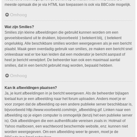
meeste opmaak die je via HTML kan toepassen is ook via BBCode mogelijk.
Omhoog
Wat zijn Smilies?
Smilies zijn kleine afbeeldingen die gebruikt kunnen worden om een
gevoelstoestand uit te drukken, bijvoorbeeld :) betekent blij, :( betekent
ongelukkig. Alle beschikbare smilies worden weergegeven als je een bericht
plaatst. Maak geen overdadig gebruik van smilies, ze maken een bericht snel
onleesbaar wat er toe kan leiden dat een moderator je bericht aanpast of
heel je bericht verwijdert. De beheerder kan ook een maximaal aantal
smilies, dat in een bericht gebruikt mag worden, bepaald hebben.
Omhoog
Kan ik afbeeldingen plaatsen?
Ja, je kunt afbeeldingen in je bericht weergeven. Als de beheerder bijlagen
toelaat kun je een afbeelding naar het forum uploaden. Anders moet je er
voor zorgen dat de afbeelding op een andere publieke server beschikbaar is,
bijvoorbeeld http://www.voorbeeld.com/mijn_afbeelding.gif. Linken naar een
afbeelding op je eigen computer is onmogelijk (tenzij het een publieke server
is). Ook afbeeldingen die een authentificatie vereisen zoals in: Hotmail of
Yahoo mailboxen, een wachtwoord beschermde website, enz. kunnen niet
worden weergegeven. Om een afbeelding weer te geven, moet je de