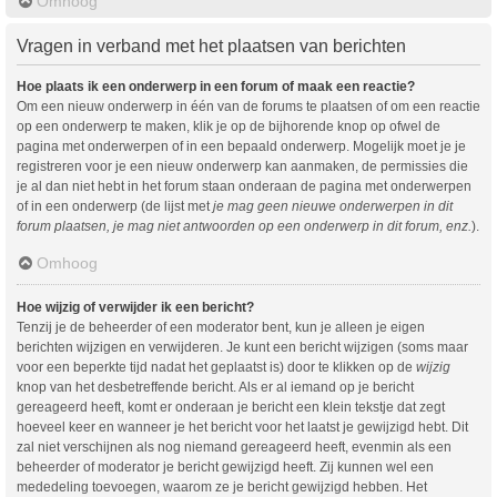
Omhoog
Vragen in verband met het plaatsen van berichten
Hoe plaats ik een onderwerp in een forum of maak een reactie?
Om een nieuw onderwerp in één van de forums te plaatsen of om een reactie
op een onderwerp te maken, klik je op de bijhorende knop op ofwel de
pagina met onderwerpen of in een bepaald onderwerp. Mogelijk moet je je
registreren voor je een nieuw onderwerp kan aanmaken, de permissies die
je al dan niet hebt in het forum staan onderaan de pagina met onderwerpen
of in een onderwerp (de lijst met
je mag geen nieuwe onderwerpen in dit
forum plaatsen, je mag niet antwoorden op een onderwerp in dit forum, enz.
).
Omhoog
Hoe wijzig of verwijder ik een bericht?
Tenzij je de beheerder of een moderator bent, kun je alleen je eigen
berichten wijzigen en verwijderen. Je kunt een bericht wijzigen (soms maar
voor een beperkte tijd nadat het geplaatst is) door te klikken op de
wijzig
knop van het desbetreffende bericht. Als er al iemand op je bericht
gereageerd heeft, komt er onderaan je bericht een klein tekstje dat zegt
hoeveel keer en wanneer je het bericht voor het laatst je gewijzigd hebt. Dit
zal niet verschijnen als nog niemand gereageerd heeft, evenmin als een
beheerder of moderator je bericht gewijzigd heeft. Zij kunnen wel een
mededeling toevoegen, waarom ze je bericht gewijzigd hebben. Het