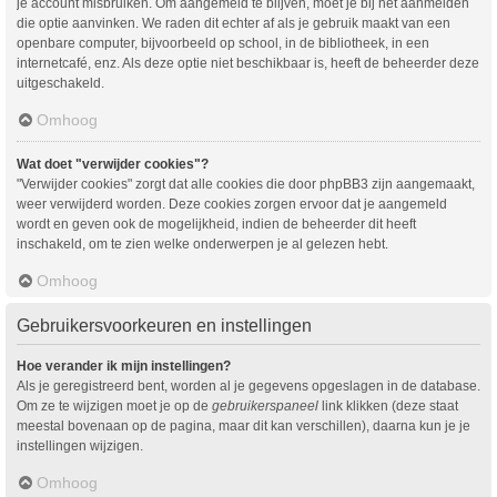
je account misbruiken. Om aangemeld te blijven, moet je bij het aanmelden
die optie aanvinken. We raden dit echter af als je gebruik maakt van een
openbare computer, bijvoorbeeld op school, in de bibliotheek, in een
internetcafé, enz. Als deze optie niet beschikbaar is, heeft de beheerder deze
uitgeschakeld.
Omhoog
Wat doet "verwijder cookies"?
"Verwijder cookies" zorgt dat alle cookies die door phpBB3 zijn aangemaakt,
weer verwijderd worden. Deze cookies zorgen ervoor dat je aangemeld
wordt en geven ook de mogelijkheid, indien de beheerder dit heeft
inschakeld, om te zien welke onderwerpen je al gelezen hebt.
Omhoog
Gebruikersvoorkeuren en instellingen
Hoe verander ik mijn instellingen?
Als je geregistreerd bent, worden al je gegevens opgeslagen in de database.
Om ze te wijzigen moet je op de
gebruikerspaneel
link klikken (deze staat
meestal bovenaan op de pagina, maar dit kan verschillen), daarna kun je je
instellingen wijzigen.
Omhoog