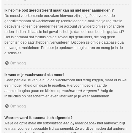
Ik heb me ooit geregistreerd maar kan nu niet meer aanmelden!?
De meest voorkomende oorzaken hiervoor zijn: je gaf een verkeerde
gebruikersnaam of wachtwoord op (controleer de e-mail met je registratie
gegevens) of een beheerder heeft je account verwijderd om één of andere
reden. Indien dit laatste het geval is, heb je dan ooit een bericht geplaatst?
Het is normaal dat forums om de zoveel tijd gebruikers, die nog geen
berichten geplaatst hebben, verwijderen. Dit doen ze om de database qua
omvang te verkleinen. Probeer je opnieuw te registreren en meng je in de
discussies.
Omhoog
Ik weet mijn wachtwoord niet meer!
Geen paniek! Je kan je huidige wachtwoord niet terug krijgen, maar er is wel
een mogelijkheid om deze te resetten. Hiervoor moet je naar de
aanmeldpagina gaan en klikken op
wachtwoord vergeten?
. Volg de
instructies op het scherm en even later kan je je weer aanmelden.
Omhoog
Waarom word ik automatisch afgemeld?
Als je de optie
meld mij automatisch aan bij ieder bezoek
niet aanvinkt, blijf
je maar voor een bepaalde tijd aangemeld. Zo wordt vermeden dat anderen