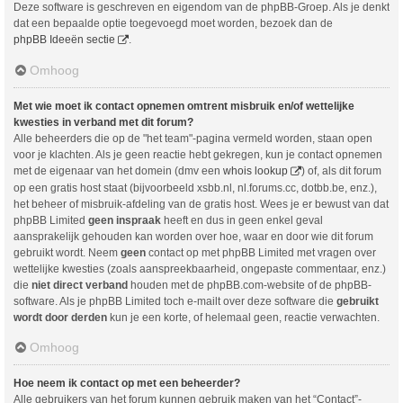
Deze software is geschreven en eigendom van de phpBB-Groep. Als je denkt
dat een bepaalde optie toegevoegd moet worden, bezoek dan de
phpBB Ideeën sectie
.
Omhoog
Met wie moet ik contact opnemen omtrent misbruik en/of wettelijke
kwesties in verband met dit forum?
Alle beheerders die op de "het team"-pagina vermeld worden, staan open
voor je klachten. Als je geen reactie hebt gekregen, kun je contact opnemen
met de eigenaar van het domein (dmv een
whois lookup
) of, als dit forum
op een gratis host staat (bijvoorbeeld xsbb.nl, nl.forums.cc, dotbb.be, enz.),
het beheer of misbruik-afdeling van de gratis host. Wees je er bewust van dat
phpBB Limited
geen inspraak
heeft en dus in geen enkel geval
aansprakelijk gehouden kan worden over hoe, waar en door wie dit forum
gebruikt wordt. Neem
geen
contact op met phpBB Limited met vragen over
wettelijke kwesties (zoals aanspreekbaarheid, ongepaste commentaar, enz.)
die
niet direct verband
houden met de phpBB.com-website of de phpBB-
software. Als je phpBB Limited toch e-mailt over deze software die
gebruikt
wordt door derden
kun je een korte, of helemaal geen, reactie verwachten.
Omhoog
Hoe neem ik contact op met een beheerder?
Alle gebruikers van het forum kunnen gebruik maken van het “Contact”-