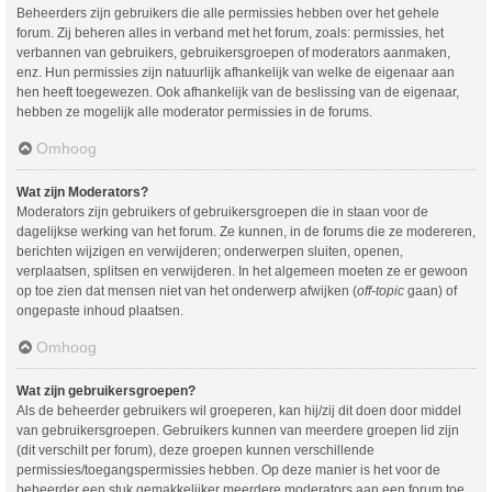
Beheerders zijn gebruikers die alle permissies hebben over het gehele
forum. Zij beheren alles in verband met het forum, zoals: permissies, het
verbannen van gebruikers, gebruikersgroepen of moderators aanmaken,
enz. Hun permissies zijn natuurlijk afhankelijk van welke de eigenaar aan
hen heeft toegewezen. Ook afhankelijk van de beslissing van de eigenaar,
hebben ze mogelijk alle moderator permissies in de forums.
Omhoog
Wat zijn Moderators?
Moderators zijn gebruikers of gebruikersgroepen die in staan voor de
dagelijkse werking van het forum. Ze kunnen, in de forums die ze modereren,
berichten wijzigen en verwijderen; onderwerpen sluiten, openen,
verplaatsen, splitsen en verwijderen. In het algemeen moeten ze er gewoon
op toe zien dat mensen niet van het onderwerp afwijken (
off-topic
gaan) of
ongepaste inhoud plaatsen.
Omhoog
Wat zijn gebruikersgroepen?
Als de beheerder gebruikers wil groeperen, kan hij/zij dit doen door middel
van gebruikersgroepen. Gebruikers kunnen van meerdere groepen lid zijn
(dit verschilt per forum), deze groepen kunnen verschillende
permissies/toegangspermissies hebben. Op deze manier is het voor de
beheerder een stuk gemakkelijker meerdere moderators aan een forum toe