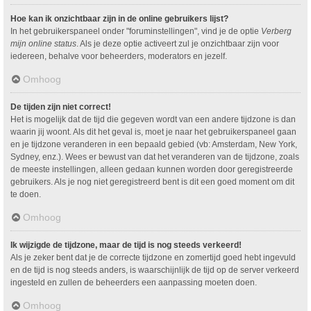
Hoe kan ik onzichtbaar zijn in de online gebruikers lijst?
In het gebruikerspaneel onder "foruminstellingen", vind je de optie
Verberg
mijn online status
. Als je deze optie activeert zul je onzichtbaar zijn voor
iedereen, behalve voor beheerders, moderators en jezelf.
Omhoog
De tijden zijn niet correct!
Het is mogelijk dat de tijd die gegeven wordt van een andere tijdzone is dan
waarin jij woont. Als dit het geval is, moet je naar het gebruikerspaneel gaan
en je tijdzone veranderen in een bepaald gebied (vb: Amsterdam, New York,
Sydney, enz.). Wees er bewust van dat het veranderen van de tijdzone, zoals
de meeste instellingen, alleen gedaan kunnen worden door geregistreerde
gebruikers. Als je nog niet geregistreerd bent is dit een goed moment om dit
te doen.
Omhoog
Ik wijzigde de tijdzone, maar de tijd is nog steeds verkeerd!
Als je zeker bent dat je de correcte tijdzone en zomertijd goed hebt ingevuld
en de tijd is nog steeds anders, is waarschijnlijk de tijd op de server verkeerd
ingesteld en zullen de beheerders een aanpassing moeten doen.
Omhoog