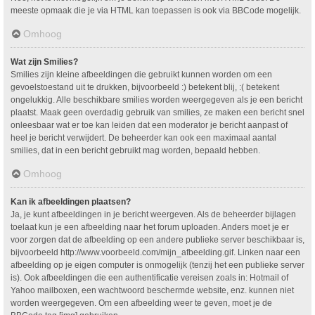
meeste opmaak die je via HTML kan toepassen is ook via BBCode mogelijk.
Omhoog
Wat zijn Smilies?
Smilies zijn kleine afbeeldingen die gebruikt kunnen worden om een
gevoelstoestand uit te drukken, bijvoorbeeld :) betekent blij, :( betekent
ongelukkig. Alle beschikbare smilies worden weergegeven als je een bericht
plaatst. Maak geen overdadig gebruik van smilies, ze maken een bericht snel
onleesbaar wat er toe kan leiden dat een moderator je bericht aanpast of
heel je bericht verwijdert. De beheerder kan ook een maximaal aantal
smilies, dat in een bericht gebruikt mag worden, bepaald hebben.
Omhoog
Kan ik afbeeldingen plaatsen?
Ja, je kunt afbeeldingen in je bericht weergeven. Als de beheerder bijlagen
toelaat kun je een afbeelding naar het forum uploaden. Anders moet je er
voor zorgen dat de afbeelding op een andere publieke server beschikbaar is,
bijvoorbeeld http://www.voorbeeld.com/mijn_afbeelding.gif. Linken naar een
afbeelding op je eigen computer is onmogelijk (tenzij het een publieke server
is). Ook afbeeldingen die een authentificatie vereisen zoals in: Hotmail of
Yahoo mailboxen, een wachtwoord beschermde website, enz. kunnen niet
worden weergegeven. Om een afbeelding weer te geven, moet je de