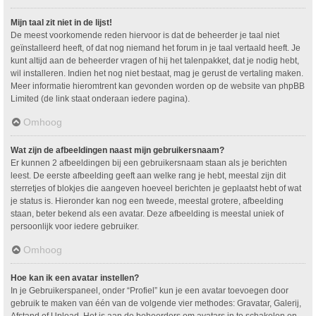
Mijn taal zit niet in de lijst!
De meest voorkomende reden hiervoor is dat de beheerder je taal niet
geïnstalleerd heeft, of dat nog niemand het forum in je taal vertaald heeft. Je
kunt altijd aan de beheerder vragen of hij het talenpakket, dat je nodig hebt,
wil installeren. Indien het nog niet bestaat, mag je gerust de vertaling maken.
Meer informatie hieromtrent kan gevonden worden op de website van phpBB
Limited (de link staat onderaan iedere pagina).
Omhoog
Wat zijn de afbeeldingen naast mijn gebruikersnaam?
Er kunnen 2 afbeeldingen bij een gebruikersnaam staan als je berichten
leest. De eerste afbeelding geeft aan welke rang je hebt, meestal zijn dit
sterretjes of blokjes die aangeven hoeveel berichten je geplaatst hebt of wat
je status is. Hieronder kan nog een tweede, meestal grotere, afbeelding
staan, beter bekend als een avatar. Deze afbeelding is meestal uniek of
persoonlijk voor iedere gebruiker.
Omhoog
Hoe kan ik een avatar instellen?
In je Gebruikerspaneel, onder “Profiel” kun je een avatar toevoegen door
gebruik te maken van één van de volgende vier methodes: Gravatar, Galerij,
Afstand of Upload. Het is aan de beheerders om avatars in te schakelen en