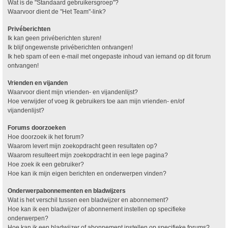
Wat is de "Standaard gebruikersgroep"?
Waarvoor dient de "Het Team"-link?
Privéberichten
Ik kan geen privéberichten sturen!
Ik blijf ongewenste privéberichten ontvangen!
Ik heb spam of een e-mail met ongepaste inhoud van iemand op dit forum
ontvangen!
Vrienden en vijanden
Waarvoor dient mijn vrienden- en vijandenlijst?
Hoe verwijder of voeg ik gebruikers toe aan mijn vrienden- en/of
vijandenlijst?
Forums doorzoeken
Hoe doorzoek ik het forum?
Waarom levert mijn zoekopdracht geen resultaten op?
Waarom resulteert mijn zoekopdracht in een lege pagina?
Hoe zoek ik een gebruiker?
Hoe kan ik mijn eigen berichten en onderwerpen vinden?
Onderwerpabonnementen en bladwijzers
Wat is het verschil tussen een bladwijzer en abonnement?
Hoe kan ik een bladwijzer of abonnement instellen op specifieke
onderwerpen?
Hoe kan ik een bladwijzer of abonnement instellen op specifieke forums?