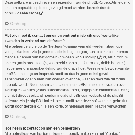
Deze software is geschreven en eigendom van de phpBB-Groep. Als je denkt
dat een bepaalde optie toegevoegd moet worden, bezoek dan de
phpBB Ideeën sectie
.
Omhoog
Met wie moet ik contact opnemen omtrent misbruik en/of wettelijke
kwesties in verband met dit forum?
Alle beheerders die op de "het team"-pagina vermeld worden, staan open
voor je klachten. Als je geen reactie hebt gekregen, kun je contact opnemen
met de eigenaar van het domein (dmv een
whois lookup
) of, als dit forum
op een gratis host staat (bijvoorbeeld xsbb.nl, nl.forums.cc, dotbb.be, enz.),
het beheer of misbruik-afdeling van de gratis host. Wees je er bewust van dat
phpBB Limited
geen inspraak
heeft en dus in geen enkel geval
aansprakelijk gehouden kan worden over hoe, waar en door wie dit forum
gebruikt wordt. Neem
geen
contact op met phpBB Limited met vragen over
wettelijke kwesties (zoals aanspreekbaarheid, ongepaste commentaar, enz.)
die
niet direct verband
houden met de phpBB.com-website of de phpBB-
software. Als je phpBB Limited toch e-mailt over deze software die
gebruikt
wordt door derden
kun je een korte, of helemaal geen, reactie verwachten.
Omhoog
Hoe neem ik contact op met een beheerder?
Alle gebruikers van het forum kunnen gebruik maken van het “Contact”-