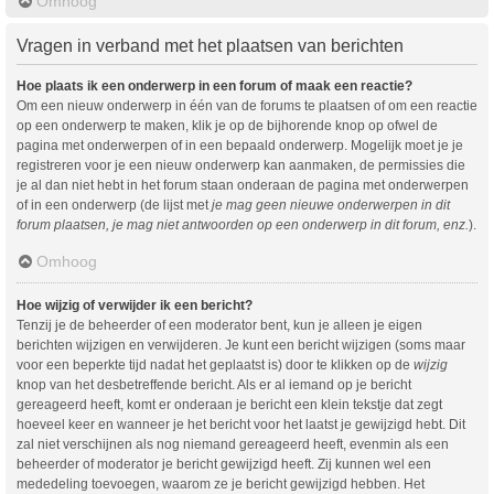
Omhoog
Vragen in verband met het plaatsen van berichten
Hoe plaats ik een onderwerp in een forum of maak een reactie?
Om een nieuw onderwerp in één van de forums te plaatsen of om een reactie
op een onderwerp te maken, klik je op de bijhorende knop op ofwel de
pagina met onderwerpen of in een bepaald onderwerp. Mogelijk moet je je
registreren voor je een nieuw onderwerp kan aanmaken, de permissies die
je al dan niet hebt in het forum staan onderaan de pagina met onderwerpen
of in een onderwerp (de lijst met
je mag geen nieuwe onderwerpen in dit
forum plaatsen, je mag niet antwoorden op een onderwerp in dit forum, enz.
).
Omhoog
Hoe wijzig of verwijder ik een bericht?
Tenzij je de beheerder of een moderator bent, kun je alleen je eigen
berichten wijzigen en verwijderen. Je kunt een bericht wijzigen (soms maar
voor een beperkte tijd nadat het geplaatst is) door te klikken op de
wijzig
knop van het desbetreffende bericht. Als er al iemand op je bericht
gereageerd heeft, komt er onderaan je bericht een klein tekstje dat zegt
hoeveel keer en wanneer je het bericht voor het laatst je gewijzigd hebt. Dit
zal niet verschijnen als nog niemand gereageerd heeft, evenmin als een
beheerder of moderator je bericht gewijzigd heeft. Zij kunnen wel een
mededeling toevoegen, waarom ze je bericht gewijzigd hebben. Het