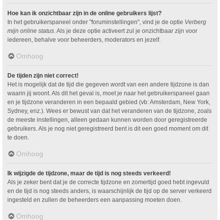
Hoe kan ik onzichtbaar zijn in de online gebruikers lijst?
In het gebruikerspaneel onder "foruminstellingen", vind je de optie
Verberg
mijn online status
. Als je deze optie activeert zul je onzichtbaar zijn voor
iedereen, behalve voor beheerders, moderators en jezelf.
Omhoog
De tijden zijn niet correct!
Het is mogelijk dat de tijd die gegeven wordt van een andere tijdzone is dan
waarin jij woont. Als dit het geval is, moet je naar het gebruikerspaneel gaan
en je tijdzone veranderen in een bepaald gebied (vb: Amsterdam, New York,
Sydney, enz.). Wees er bewust van dat het veranderen van de tijdzone, zoals
de meeste instellingen, alleen gedaan kunnen worden door geregistreerde
gebruikers. Als je nog niet geregistreerd bent is dit een goed moment om dit
te doen.
Omhoog
Ik wijzigde de tijdzone, maar de tijd is nog steeds verkeerd!
Als je zeker bent dat je de correcte tijdzone en zomertijd goed hebt ingevuld
en de tijd is nog steeds anders, is waarschijnlijk de tijd op de server verkeerd
ingesteld en zullen de beheerders een aanpassing moeten doen.
Omhoog