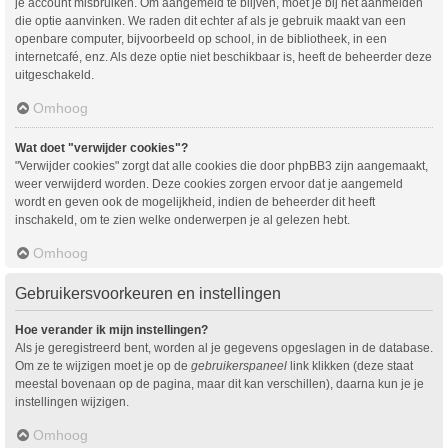
je account misbruiken. Om aangemeld te blijven, moet je bij het aanmelden
die optie aanvinken. We raden dit echter af als je gebruik maakt van een
openbare computer, bijvoorbeeld op school, in de bibliotheek, in een
internetcafé, enz. Als deze optie niet beschikbaar is, heeft de beheerder deze
uitgeschakeld.
Omhoog
Wat doet "verwijder cookies"?
"Verwijder cookies" zorgt dat alle cookies die door phpBB3 zijn aangemaakt,
weer verwijderd worden. Deze cookies zorgen ervoor dat je aangemeld
wordt en geven ook de mogelijkheid, indien de beheerder dit heeft
inschakeld, om te zien welke onderwerpen je al gelezen hebt.
Omhoog
Gebruikersvoorkeuren en instellingen
Hoe verander ik mijn instellingen?
Als je geregistreerd bent, worden al je gegevens opgeslagen in de database.
Om ze te wijzigen moet je op de
gebruikerspaneel
link klikken (deze staat
meestal bovenaan op de pagina, maar dit kan verschillen), daarna kun je je
instellingen wijzigen.
Omhoog