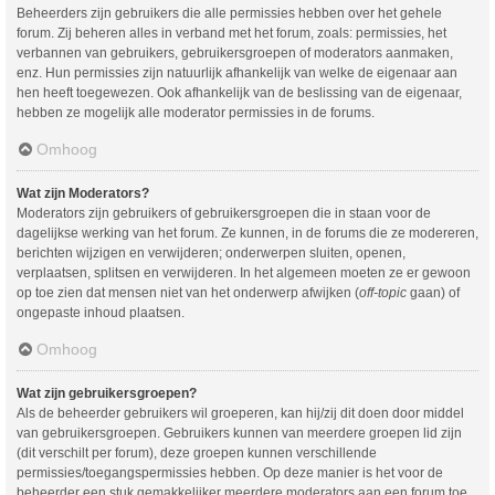
Beheerders zijn gebruikers die alle permissies hebben over het gehele
forum. Zij beheren alles in verband met het forum, zoals: permissies, het
verbannen van gebruikers, gebruikersgroepen of moderators aanmaken,
enz. Hun permissies zijn natuurlijk afhankelijk van welke de eigenaar aan
hen heeft toegewezen. Ook afhankelijk van de beslissing van de eigenaar,
hebben ze mogelijk alle moderator permissies in de forums.
Omhoog
Wat zijn Moderators?
Moderators zijn gebruikers of gebruikersgroepen die in staan voor de
dagelijkse werking van het forum. Ze kunnen, in de forums die ze modereren,
berichten wijzigen en verwijderen; onderwerpen sluiten, openen,
verplaatsen, splitsen en verwijderen. In het algemeen moeten ze er gewoon
op toe zien dat mensen niet van het onderwerp afwijken (
off-topic
gaan) of
ongepaste inhoud plaatsen.
Omhoog
Wat zijn gebruikersgroepen?
Als de beheerder gebruikers wil groeperen, kan hij/zij dit doen door middel
van gebruikersgroepen. Gebruikers kunnen van meerdere groepen lid zijn
(dit verschilt per forum), deze groepen kunnen verschillende
permissies/toegangspermissies hebben. Op deze manier is het voor de
beheerder een stuk gemakkelijker meerdere moderators aan een forum toe