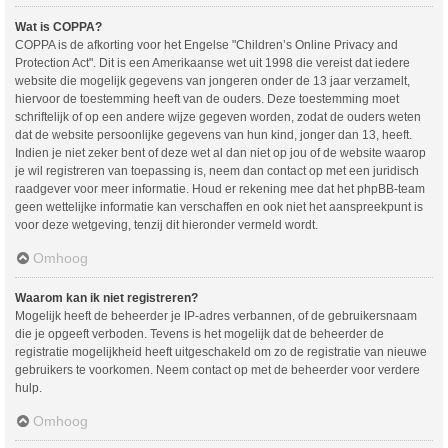
Wat is COPPA?
COPPA is de afkorting voor het Engelse "Children’s Online Privacy and
Protection Act". Dit is een Amerikaanse wet uit 1998 die vereist dat iedere
website die mogelijk gegevens van jongeren onder de 13 jaar verzamelt,
hiervoor de toestemming heeft van de ouders. Deze toestemming moet
schriftelijk of op een andere wijze gegeven worden, zodat de ouders weten
dat de website persoonlijke gegevens van hun kind, jonger dan 13, heeft.
Indien je niet zeker bent of deze wet al dan niet op jou of de website waarop
je wil registreren van toepassing is, neem dan contact op met een juridisch
raadgever voor meer informatie. Houd er rekening mee dat het phpBB-team
geen wettelijke informatie kan verschaffen en ook niet het aanspreekpunt is
voor deze wetgeving, tenzij dit hieronder vermeld wordt.
Omhoog
Waarom kan ik niet registreren?
Mogelijk heeft de beheerder je IP-adres verbannen, of de gebruikersnaam
die je opgeeft verboden. Tevens is het mogelijk dat de beheerder de
registratie mogelijkheid heeft uitgeschakeld om zo de registratie van nieuwe
gebruikers te voorkomen. Neem contact op met de beheerder voor verdere
hulp.
Omhoog