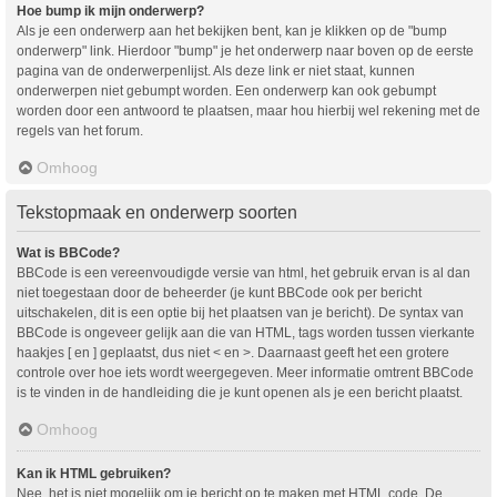
Hoe bump ik mijn onderwerp?
Als je een onderwerp aan het bekijken bent, kan je klikken op de "bump
onderwerp" link. Hierdoor "bump" je het onderwerp naar boven op de eerste
pagina van de onderwerpenlijst. Als deze link er niet staat, kunnen
onderwerpen niet gebumpt worden. Een onderwerp kan ook gebumpt
worden door een antwoord te plaatsen, maar hou hierbij wel rekening met de
regels van het forum.
Omhoog
Tekstopmaak en onderwerp soorten
Wat is BBCode?
BBCode is een vereenvoudigde versie van html, het gebruik ervan is al dan
niet toegestaan door de beheerder (je kunt BBCode ook per bericht
uitschakelen, dit is een optie bij het plaatsen van je bericht). De syntax van
BBCode is ongeveer gelijk aan die van HTML, tags worden tussen vierkante
haakjes [ en ] geplaatst, dus niet < en >. Daarnaast geeft het een grotere
controle over hoe iets wordt weergegeven. Meer informatie omtrent BBCode
is te vinden in de handleiding die je kunt openen als je een bericht plaatst.
Omhoog
Kan ik HTML gebruiken?
Nee, het is niet mogelijk om je bericht op te maken met HTML code. De