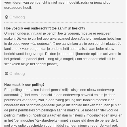
verwijderen van een bericht is niet meer mogelijk zodra er iemand op
gereageerd heeft.
Omhoog
Hoe voeg ik een onderschrift toe aan mijn bericht?
Om een onderschrift aan je bericht toe te voegen, moet je er eerst één
maken. Dit kun je via het gebruikerspaneel doen. Als je dit gedaan hebt, kun
je de optie
voeg mijn onderschrift toe
aanvinken als je een bericht plaatst. Je
kunt er ook voor zorgen dat je onderschrift automatisch aan ieder nieuw
bericht wordt toegevoegd. Dit doe je door de bijhorende optie te activeren in
het gebruikerspaneel (het is nog altijd mogelijk om het onderschrift uit te
schakelen als je het bericht plaatst).
Omhoog
Hoe maak ik een peiling?
Een peiling aanmaken is heel gemakkelijk, als je een nieuw onderwerp
aanmaakt (of het eerste bericht in een onderwerp bewerkt en als je daar
permissies voor hebt) zou je een "voeg peiling toe" tabblad moeten zien
onderaan het berichten-gedeelte (als je dit tabblad niet kan zien, heb je niet
de juiste permissies om peilingen aan te maken). Je moet een titel voor de
peiling invullen bij "peilingsvraag" en dan minstens 2 mogelijkheden invullen
in het "peilingopties"-tekstgedeelte (limiet is ingesteld door de beheerder),
met elke optie gescheiden door middel van een nieuwe regel. Je kunt ook