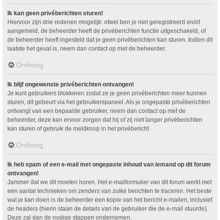
Ik kan geen privéberichten sturen!
Hiervoor zijn drie redenen mogelijk: ofwel ben je niet geregistreerd en/of
aangemeld, de beheerder heeft de privéberichten functie uitgeschakeld, of
de beheerder heeft ingesteld dat je geen privéberichten kan sturen. Indien dit
laatste het geval is, neem dan contact op met de beheerder.
Omhoog
Ik blijf ongewenste privéberichten ontvangen!
Je kunt gebruikers blokkeren zodat ze je geen privéberichten meer kunnen
sturen, dit gebeurt via het gebruikerspaneel. Als je ongepaste privéberichten
ontvangt van een bepaalde gebruiker, neem dan contact op met de
beheerder, deze kan ervoor zorgen dat hij of zij niet langer privéberichten
kan sturen of gebruik de meldknop in het privébericht.
Omhoog
Ik heb spam of een e-mail met ongepaste inhoud van iemand op dit forum
ontvangen!
Jammer dat we dit moeten horen. Het e-mailformulier van dit forum werkt met
een aantal technieken om zenders van zulke berichten te traceren. Het beste
wat je kan doen is de beheerder een kopie van het bericht e-mailen, inclusief
de headers (hierin staan de details van de gebruiker die de e-mail stuurde).
Deze zal dan de nodige stappen ondernemen.