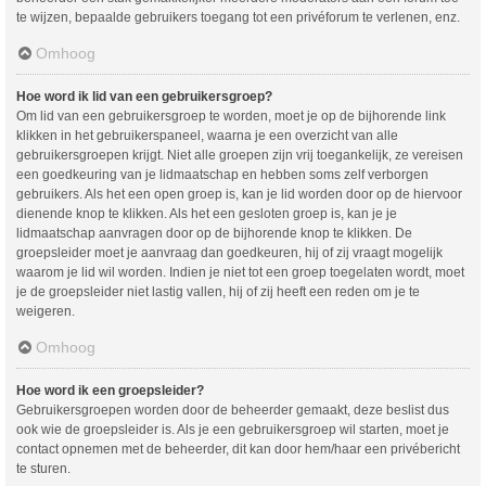
te wijzen, bepaalde gebruikers toegang tot een privéforum te verlenen, enz.
Omhoog
Hoe word ik lid van een gebruikersgroep?
Om lid van een gebruikersgroep te worden, moet je op de bijhorende link
klikken in het gebruikerspaneel, waarna je een overzicht van alle
gebruikersgroepen krijgt. Niet alle groepen zijn vrij toegankelijk, ze vereisen
een goedkeuring van je lidmaatschap en hebben soms zelf verborgen
gebruikers. Als het een open groep is, kan je lid worden door op de hiervoor
dienende knop te klikken. Als het een gesloten groep is, kan je je
lidmaatschap aanvragen door op de bijhorende knop te klikken. De
groepsleider moet je aanvraag dan goedkeuren, hij of zij vraagt mogelijk
waarom je lid wil worden. Indien je niet tot een groep toegelaten wordt, moet
je de groepsleider niet lastig vallen, hij of zij heeft een reden om je te
weigeren.
Omhoog
Hoe word ik een groepsleider?
Gebruikersgroepen worden door de beheerder gemaakt, deze beslist dus
ook wie de groepsleider is. Als je een gebruikersgroep wil starten, moet je
contact opnemen met de beheerder, dit kan door hem/haar een privébericht
te sturen.