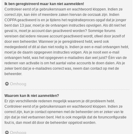
Ik ben geregistreerd maar kan niet aanmelden!
Controleer eerst of je gebruikersnaam en wachtwoord kloppen. Indien ze
correct zijn, kan één of meerdere zaken hiervan de oorzaak zijn. Indien
COPPA geactiveerd is en je tijdens het registratieproces opgaf dat je jonger
bent dan 13 jaar, moet je de ontvangen instructies opvolgen. Als dit niet het
geval is, moet je account dan geactiveerd worden? Sommige forums
vereisen dat iedere nieuwe account geactiveerd wordt, ofwel door jezelf of
door een beheerder. Wanneer je je geregistreerd hebt, werd ook
medegedeeld of dit al dan niet nodig is. Indien je een e-mail ontvangen hebt,
moet je de daarin opgegeven instructies volgen. Als je nooit een e-mail
ontvangen hebt, was het opgegeven e-mailadres dan wel juist? Één van de
redenen van activatie is om het aantal valse accounts te doen dalen. Als je
zeker bent dat je e-mailadres correct was, neem dan contact op met de
beheerder.
Omhoog
Waarom kan ik niet aanmelden?
Er zijn verschillende redenen mogelijk waarom je dit probleem hebt.
Controleer eerst of je gebruikersnaam en wachtwoord kloppen. Indien ze
correct zijn, kun je contact opnemen met de beheerder om er zeker van te
zijn dat je niet verbannen bent. Het is ook mogelijk dat de forumconfiguratie
fout is, dan moet dit door de beheerder opgelost worden.
Omhoog