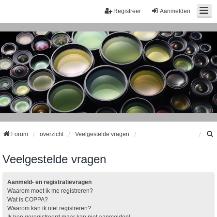
Registreer
Aanmelden
Forum
overzicht
Veelgestelde vragen
Veelgestelde vragen
k
Aanmeld- en registratievragen
Waarom moet ik me registreren?
Wat is COPPA?
Waarom kan ik niet registreren?
Ik ben geregistreerd maar kan niet aanmelden!