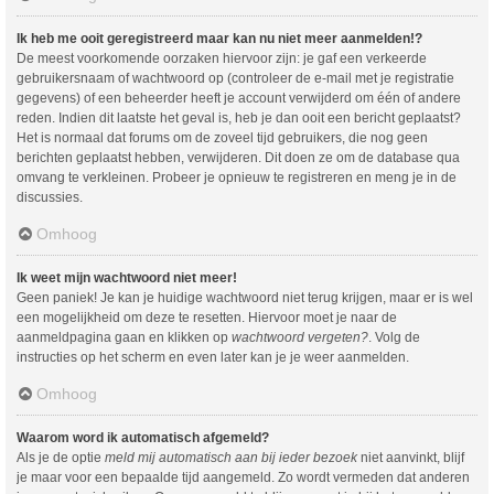
Ik heb me ooit geregistreerd maar kan nu niet meer aanmelden!?
De meest voorkomende oorzaken hiervoor zijn: je gaf een verkeerde
gebruikersnaam of wachtwoord op (controleer de e-mail met je registratie
gegevens) of een beheerder heeft je account verwijderd om één of andere
reden. Indien dit laatste het geval is, heb je dan ooit een bericht geplaatst?
Het is normaal dat forums om de zoveel tijd gebruikers, die nog geen
berichten geplaatst hebben, verwijderen. Dit doen ze om de database qua
omvang te verkleinen. Probeer je opnieuw te registreren en meng je in de
discussies.
Omhoog
Ik weet mijn wachtwoord niet meer!
Geen paniek! Je kan je huidige wachtwoord niet terug krijgen, maar er is wel
een mogelijkheid om deze te resetten. Hiervoor moet je naar de
aanmeldpagina gaan en klikken op
wachtwoord vergeten?
. Volg de
instructies op het scherm en even later kan je je weer aanmelden.
Omhoog
Waarom word ik automatisch afgemeld?
Als je de optie
meld mij automatisch aan bij ieder bezoek
niet aanvinkt, blijf
je maar voor een bepaalde tijd aangemeld. Zo wordt vermeden dat anderen