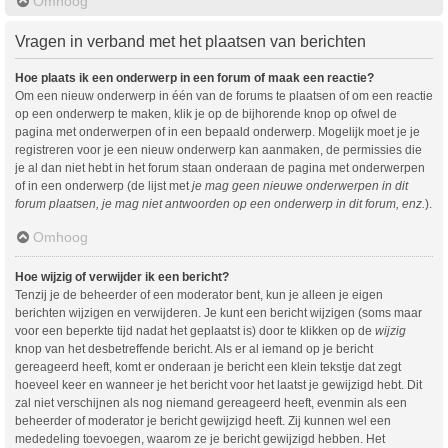
Omhoog
Vragen in verband met het plaatsen van berichten
Hoe plaats ik een onderwerp in een forum of maak een reactie?
Om een nieuw onderwerp in één van de forums te plaatsen of om een reactie
op een onderwerp te maken, klik je op de bijhorende knop op ofwel de
pagina met onderwerpen of in een bepaald onderwerp. Mogelijk moet je je
registreren voor je een nieuw onderwerp kan aanmaken, de permissies die
je al dan niet hebt in het forum staan onderaan de pagina met onderwerpen
of in een onderwerp (de lijst met
je mag geen nieuwe onderwerpen in dit
forum plaatsen, je mag niet antwoorden op een onderwerp in dit forum, enz.
).
Omhoog
Hoe wijzig of verwijder ik een bericht?
Tenzij je de beheerder of een moderator bent, kun je alleen je eigen
berichten wijzigen en verwijderen. Je kunt een bericht wijzigen (soms maar
voor een beperkte tijd nadat het geplaatst is) door te klikken op de
wijzig
knop van het desbetreffende bericht. Als er al iemand op je bericht
gereageerd heeft, komt er onderaan je bericht een klein tekstje dat zegt
hoeveel keer en wanneer je het bericht voor het laatst je gewijzigd hebt. Dit
zal niet verschijnen als nog niemand gereageerd heeft, evenmin als een
beheerder of moderator je bericht gewijzigd heeft. Zij kunnen wel een
mededeling toevoegen, waarom ze je bericht gewijzigd hebben. Het