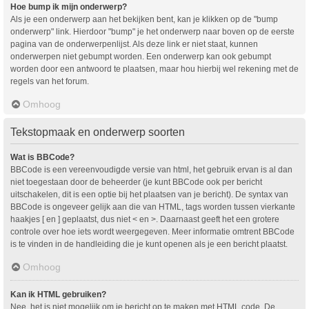
Hoe bump ik mijn onderwerp?
Als je een onderwerp aan het bekijken bent, kan je klikken op de "bump
onderwerp" link. Hierdoor "bump" je het onderwerp naar boven op de eerste
pagina van de onderwerpenlijst. Als deze link er niet staat, kunnen
onderwerpen niet gebumpt worden. Een onderwerp kan ook gebumpt
worden door een antwoord te plaatsen, maar hou hierbij wel rekening met de
regels van het forum.
Omhoog
Tekstopmaak en onderwerp soorten
Wat is BBCode?
BBCode is een vereenvoudigde versie van html, het gebruik ervan is al dan
niet toegestaan door de beheerder (je kunt BBCode ook per bericht
uitschakelen, dit is een optie bij het plaatsen van je bericht). De syntax van
BBCode is ongeveer gelijk aan die van HTML, tags worden tussen vierkante
haakjes [ en ] geplaatst, dus niet < en >. Daarnaast geeft het een grotere
controle over hoe iets wordt weergegeven. Meer informatie omtrent BBCode
is te vinden in de handleiding die je kunt openen als je een bericht plaatst.
Omhoog
Kan ik HTML gebruiken?
Nee, het is niet mogelijk om je bericht op te maken met HTML code. De