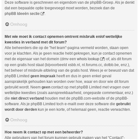
Deze software is geschreven en eigendom van de phpBB-Groep. Als je denkt
dat een bepaalde optie toegevoegd moet worden, bezoek dan de
phpBB Ideeën sectie
.
Omhoog
Met wie moet ik contact opnemen omtrent misbruik en/of wettelijke
kwesties in verband met dit forum?
Alle beheerders die op de "het team"-pagina vermeld worden, staan open
voor je klachten. Als je geen reactie hebt gekregen, kun je contact opnemen
met de eigenaar van het domein (dmv een
whois lookup
) of, als dit forum
op een gratis host staat (bijvoorbeeld xsbb.nl, nl.forums.cc, dotbb.be, enz.),
het beheer of misbruik-afdeling van de gratis host. Wees je er bewust van dat
phpBB Limited
geen inspraak
heeft en dus in geen enkel geval
aansprakelijk gehouden kan worden over hoe, waar en door wie dit forum
gebruikt wordt. Neem
geen
contact op met phpBB Limited met vragen over
wettelijke kwesties (zoals aanspreekbaarheid, ongepaste commentaar, enz.)
die
niet direct verband
houden met de phpBB.com-website of de phpBB-
software. Als je phpBB Limited toch e-mailt over deze software die
gebruikt
wordt door derden
kun je een korte, of helemaal geen, reactie verwachten.
Omhoog
Hoe neem ik contact op met een beheerder?
Alle gebruikers van het forum kunnen gebruik maken van het “Contact”-