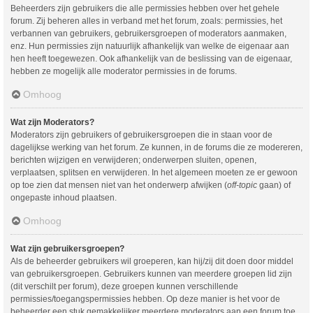
Beheerders zijn gebruikers die alle permissies hebben over het gehele
forum. Zij beheren alles in verband met het forum, zoals: permissies, het
verbannen van gebruikers, gebruikersgroepen of moderators aanmaken,
enz. Hun permissies zijn natuurlijk afhankelijk van welke de eigenaar aan
hen heeft toegewezen. Ook afhankelijk van de beslissing van de eigenaar,
hebben ze mogelijk alle moderator permissies in de forums.
Omhoog
Wat zijn Moderators?
Moderators zijn gebruikers of gebruikersgroepen die in staan voor de
dagelijkse werking van het forum. Ze kunnen, in de forums die ze modereren,
berichten wijzigen en verwijderen; onderwerpen sluiten, openen,
verplaatsen, splitsen en verwijderen. In het algemeen moeten ze er gewoon
op toe zien dat mensen niet van het onderwerp afwijken (
off-topic
gaan) of
ongepaste inhoud plaatsen.
Omhoog
Wat zijn gebruikersgroepen?
Als de beheerder gebruikers wil groeperen, kan hij/zij dit doen door middel
van gebruikersgroepen. Gebruikers kunnen van meerdere groepen lid zijn
(dit verschilt per forum), deze groepen kunnen verschillende
permissies/toegangspermissies hebben. Op deze manier is het voor de
beheerder een stuk gemakkelijker meerdere moderators aan een forum toe