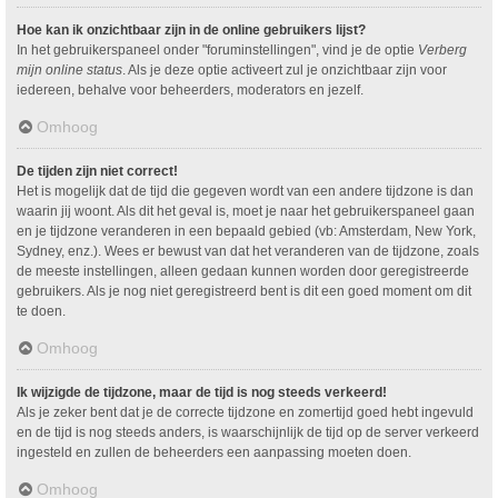
Hoe kan ik onzichtbaar zijn in de online gebruikers lijst?
In het gebruikerspaneel onder "foruminstellingen", vind je de optie
Verberg
mijn online status
. Als je deze optie activeert zul je onzichtbaar zijn voor
iedereen, behalve voor beheerders, moderators en jezelf.
Omhoog
De tijden zijn niet correct!
Het is mogelijk dat de tijd die gegeven wordt van een andere tijdzone is dan
waarin jij woont. Als dit het geval is, moet je naar het gebruikerspaneel gaan
en je tijdzone veranderen in een bepaald gebied (vb: Amsterdam, New York,
Sydney, enz.). Wees er bewust van dat het veranderen van de tijdzone, zoals
de meeste instellingen, alleen gedaan kunnen worden door geregistreerde
gebruikers. Als je nog niet geregistreerd bent is dit een goed moment om dit
te doen.
Omhoog
Ik wijzigde de tijdzone, maar de tijd is nog steeds verkeerd!
Als je zeker bent dat je de correcte tijdzone en zomertijd goed hebt ingevuld
en de tijd is nog steeds anders, is waarschijnlijk de tijd op de server verkeerd
ingesteld en zullen de beheerders een aanpassing moeten doen.
Omhoog