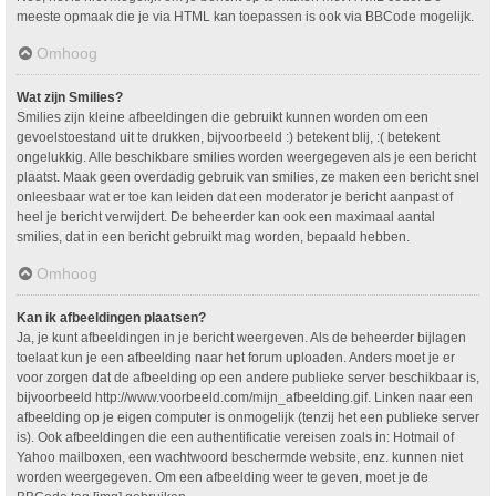
meeste opmaak die je via HTML kan toepassen is ook via BBCode mogelijk.
Omhoog
Wat zijn Smilies?
Smilies zijn kleine afbeeldingen die gebruikt kunnen worden om een
gevoelstoestand uit te drukken, bijvoorbeeld :) betekent blij, :( betekent
ongelukkig. Alle beschikbare smilies worden weergegeven als je een bericht
plaatst. Maak geen overdadig gebruik van smilies, ze maken een bericht snel
onleesbaar wat er toe kan leiden dat een moderator je bericht aanpast of
heel je bericht verwijdert. De beheerder kan ook een maximaal aantal
smilies, dat in een bericht gebruikt mag worden, bepaald hebben.
Omhoog
Kan ik afbeeldingen plaatsen?
Ja, je kunt afbeeldingen in je bericht weergeven. Als de beheerder bijlagen
toelaat kun je een afbeelding naar het forum uploaden. Anders moet je er
voor zorgen dat de afbeelding op een andere publieke server beschikbaar is,
bijvoorbeeld http://www.voorbeeld.com/mijn_afbeelding.gif. Linken naar een
afbeelding op je eigen computer is onmogelijk (tenzij het een publieke server
is). Ook afbeeldingen die een authentificatie vereisen zoals in: Hotmail of
Yahoo mailboxen, een wachtwoord beschermde website, enz. kunnen niet
worden weergegeven. Om een afbeelding weer te geven, moet je de