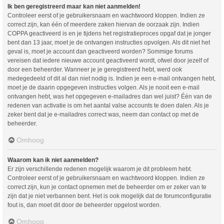
Ik ben geregistreerd maar kan niet aanmelden!
Controleer eerst of je gebruikersnaam en wachtwoord kloppen. Indien ze
correct zijn, kan één of meerdere zaken hiervan de oorzaak zijn. Indien
COPPA geactiveerd is en je tijdens het registratieproces opgaf dat je jonger
bent dan 13 jaar, moet je de ontvangen instructies opvolgen. Als dit niet het
geval is, moet je account dan geactiveerd worden? Sommige forums
vereisen dat iedere nieuwe account geactiveerd wordt, ofwel door jezelf of
door een beheerder. Wanneer je je geregistreerd hebt, werd ook
medegedeeld of dit al dan niet nodig is. Indien je een e-mail ontvangen hebt,
moet je de daarin opgegeven instructies volgen. Als je nooit een e-mail
ontvangen hebt, was het opgegeven e-mailadres dan wel juist? Één van de
redenen van activatie is om het aantal valse accounts te doen dalen. Als je
zeker bent dat je e-mailadres correct was, neem dan contact op met de
beheerder.
Omhoog
Waarom kan ik niet aanmelden?
Er zijn verschillende redenen mogelijk waarom je dit probleem hebt.
Controleer eerst of je gebruikersnaam en wachtwoord kloppen. Indien ze
correct zijn, kun je contact opnemen met de beheerder om er zeker van te
zijn dat je niet verbannen bent. Het is ook mogelijk dat de forumconfiguratie
fout is, dan moet dit door de beheerder opgelost worden.
Omhoog