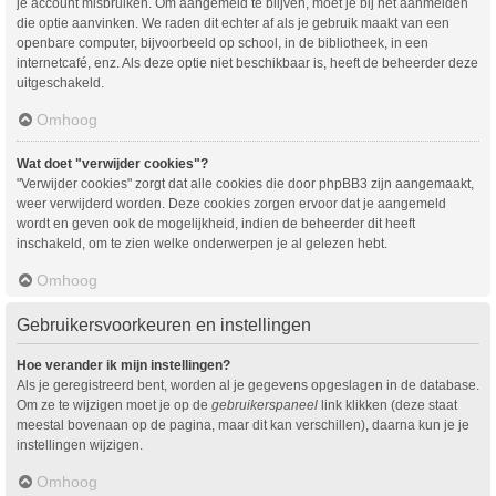
je account misbruiken. Om aangemeld te blijven, moet je bij het aanmelden
die optie aanvinken. We raden dit echter af als je gebruik maakt van een
openbare computer, bijvoorbeeld op school, in de bibliotheek, in een
internetcafé, enz. Als deze optie niet beschikbaar is, heeft de beheerder deze
uitgeschakeld.
Omhoog
Wat doet "verwijder cookies"?
"Verwijder cookies" zorgt dat alle cookies die door phpBB3 zijn aangemaakt,
weer verwijderd worden. Deze cookies zorgen ervoor dat je aangemeld
wordt en geven ook de mogelijkheid, indien de beheerder dit heeft
inschakeld, om te zien welke onderwerpen je al gelezen hebt.
Omhoog
Gebruikersvoorkeuren en instellingen
Hoe verander ik mijn instellingen?
Als je geregistreerd bent, worden al je gegevens opgeslagen in de database.
Om ze te wijzigen moet je op de
gebruikerspaneel
link klikken (deze staat
meestal bovenaan op de pagina, maar dit kan verschillen), daarna kun je je
instellingen wijzigen.
Omhoog