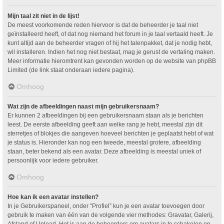
Mijn taal zit niet in de lijst!
De meest voorkomende reden hiervoor is dat de beheerder je taal niet
geïnstalleerd heeft, of dat nog niemand het forum in je taal vertaald heeft. Je
kunt altijd aan de beheerder vragen of hij het talenpakket, dat je nodig hebt,
wil installeren. Indien het nog niet bestaat, mag je gerust de vertaling maken.
Meer informatie hieromtrent kan gevonden worden op de website van phpBB
Limited (de link staat onderaan iedere pagina).
Omhoog
Wat zijn de afbeeldingen naast mijn gebruikersnaam?
Er kunnen 2 afbeeldingen bij een gebruikersnaam staan als je berichten
leest. De eerste afbeelding geeft aan welke rang je hebt, meestal zijn dit
sterretjes of blokjes die aangeven hoeveel berichten je geplaatst hebt of wat
je status is. Hieronder kan nog een tweede, meestal grotere, afbeelding
staan, beter bekend als een avatar. Deze afbeelding is meestal uniek of
persoonlijk voor iedere gebruiker.
Omhoog
Hoe kan ik een avatar instellen?
In je Gebruikerspaneel, onder “Profiel” kun je een avatar toevoegen door
gebruik te maken van één van de volgende vier methodes: Gravatar, Galerij,
Afstand of Upload. Het is aan de beheerders om avatars in te schakelen en