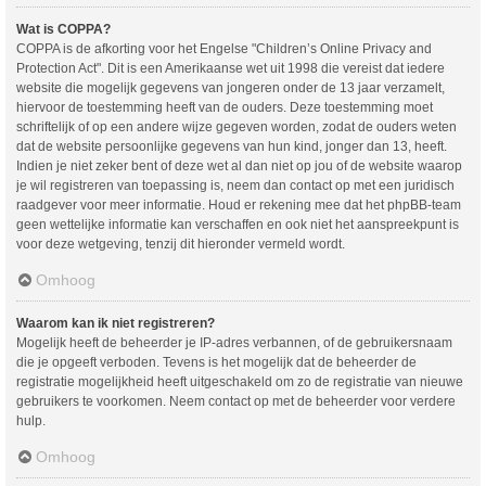
Wat is COPPA?
COPPA is de afkorting voor het Engelse "Children’s Online Privacy and
Protection Act". Dit is een Amerikaanse wet uit 1998 die vereist dat iedere
website die mogelijk gegevens van jongeren onder de 13 jaar verzamelt,
hiervoor de toestemming heeft van de ouders. Deze toestemming moet
schriftelijk of op een andere wijze gegeven worden, zodat de ouders weten
dat de website persoonlijke gegevens van hun kind, jonger dan 13, heeft.
Indien je niet zeker bent of deze wet al dan niet op jou of de website waarop
je wil registreren van toepassing is, neem dan contact op met een juridisch
raadgever voor meer informatie. Houd er rekening mee dat het phpBB-team
geen wettelijke informatie kan verschaffen en ook niet het aanspreekpunt is
voor deze wetgeving, tenzij dit hieronder vermeld wordt.
Omhoog
Waarom kan ik niet registreren?
Mogelijk heeft de beheerder je IP-adres verbannen, of de gebruikersnaam
die je opgeeft verboden. Tevens is het mogelijk dat de beheerder de
registratie mogelijkheid heeft uitgeschakeld om zo de registratie van nieuwe
gebruikers te voorkomen. Neem contact op met de beheerder voor verdere
hulp.
Omhoog