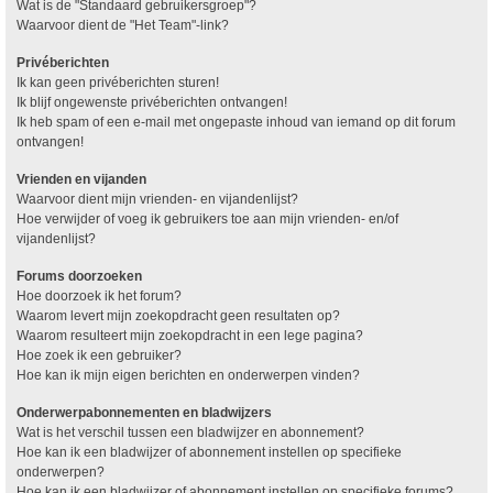
Wat is de "Standaard gebruikersgroep"?
Waarvoor dient de "Het Team"-link?
Privéberichten
Ik kan geen privéberichten sturen!
Ik blijf ongewenste privéberichten ontvangen!
Ik heb spam of een e-mail met ongepaste inhoud van iemand op dit forum
ontvangen!
Vrienden en vijanden
Waarvoor dient mijn vrienden- en vijandenlijst?
Hoe verwijder of voeg ik gebruikers toe aan mijn vrienden- en/of
vijandenlijst?
Forums doorzoeken
Hoe doorzoek ik het forum?
Waarom levert mijn zoekopdracht geen resultaten op?
Waarom resulteert mijn zoekopdracht in een lege pagina?
Hoe zoek ik een gebruiker?
Hoe kan ik mijn eigen berichten en onderwerpen vinden?
Onderwerpabonnementen en bladwijzers
Wat is het verschil tussen een bladwijzer en abonnement?
Hoe kan ik een bladwijzer of abonnement instellen op specifieke
onderwerpen?
Hoe kan ik een bladwijzer of abonnement instellen op specifieke forums?