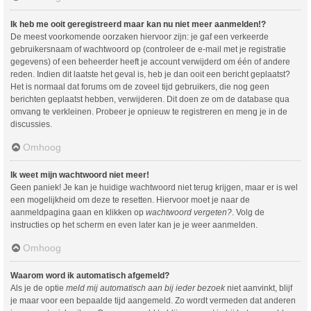
Ik heb me ooit geregistreerd maar kan nu niet meer aanmelden!?
De meest voorkomende oorzaken hiervoor zijn: je gaf een verkeerde
gebruikersnaam of wachtwoord op (controleer de e-mail met je registratie
gegevens) of een beheerder heeft je account verwijderd om één of andere
reden. Indien dit laatste het geval is, heb je dan ooit een bericht geplaatst?
Het is normaal dat forums om de zoveel tijd gebruikers, die nog geen
berichten geplaatst hebben, verwijderen. Dit doen ze om de database qua
omvang te verkleinen. Probeer je opnieuw te registreren en meng je in de
discussies.
Omhoog
Ik weet mijn wachtwoord niet meer!
Geen paniek! Je kan je huidige wachtwoord niet terug krijgen, maar er is wel
een mogelijkheid om deze te resetten. Hiervoor moet je naar de
aanmeldpagina gaan en klikken op
wachtwoord vergeten?
. Volg de
instructies op het scherm en even later kan je je weer aanmelden.
Omhoog
Waarom word ik automatisch afgemeld?
Als je de optie
meld mij automatisch aan bij ieder bezoek
niet aanvinkt, blijf
je maar voor een bepaalde tijd aangemeld. Zo wordt vermeden dat anderen