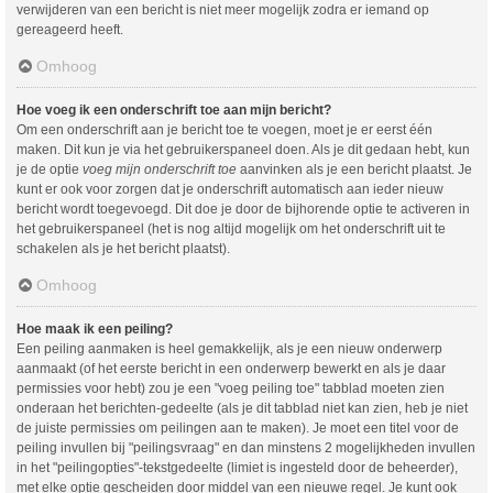
verwijderen van een bericht is niet meer mogelijk zodra er iemand op
gereageerd heeft.
Omhoog
Hoe voeg ik een onderschrift toe aan mijn bericht?
Om een onderschrift aan je bericht toe te voegen, moet je er eerst één
maken. Dit kun je via het gebruikerspaneel doen. Als je dit gedaan hebt, kun
je de optie
voeg mijn onderschrift toe
aanvinken als je een bericht plaatst. Je
kunt er ook voor zorgen dat je onderschrift automatisch aan ieder nieuw
bericht wordt toegevoegd. Dit doe je door de bijhorende optie te activeren in
het gebruikerspaneel (het is nog altijd mogelijk om het onderschrift uit te
schakelen als je het bericht plaatst).
Omhoog
Hoe maak ik een peiling?
Een peiling aanmaken is heel gemakkelijk, als je een nieuw onderwerp
aanmaakt (of het eerste bericht in een onderwerp bewerkt en als je daar
permissies voor hebt) zou je een "voeg peiling toe" tabblad moeten zien
onderaan het berichten-gedeelte (als je dit tabblad niet kan zien, heb je niet
de juiste permissies om peilingen aan te maken). Je moet een titel voor de
peiling invullen bij "peilingsvraag" en dan minstens 2 mogelijkheden invullen
in het "peilingopties"-tekstgedeelte (limiet is ingesteld door de beheerder),
met elke optie gescheiden door middel van een nieuwe regel. Je kunt ook