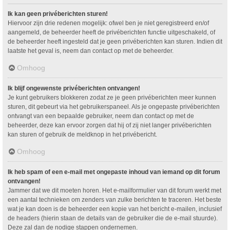
Ik kan geen privéberichten sturen!
Hiervoor zijn drie redenen mogelijk: ofwel ben je niet geregistreerd en/of
aangemeld, de beheerder heeft de privéberichten functie uitgeschakeld, of
de beheerder heeft ingesteld dat je geen privéberichten kan sturen. Indien dit
laatste het geval is, neem dan contact op met de beheerder.
Omhoog
Ik blijf ongewenste privéberichten ontvangen!
Je kunt gebruikers blokkeren zodat ze je geen privéberichten meer kunnen
sturen, dit gebeurt via het gebruikerspaneel. Als je ongepaste privéberichten
ontvangt van een bepaalde gebruiker, neem dan contact op met de
beheerder, deze kan ervoor zorgen dat hij of zij niet langer privéberichten
kan sturen of gebruik de meldknop in het privébericht.
Omhoog
Ik heb spam of een e-mail met ongepaste inhoud van iemand op dit forum
ontvangen!
Jammer dat we dit moeten horen. Het e-mailformulier van dit forum werkt met
een aantal technieken om zenders van zulke berichten te traceren. Het beste
wat je kan doen is de beheerder een kopie van het bericht e-mailen, inclusief
de headers (hierin staan de details van de gebruiker die de e-mail stuurde).
Deze zal dan de nodige stappen ondernemen.