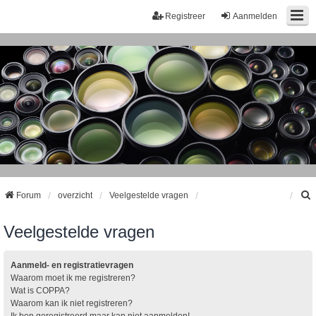
Registreer
Aanmelden
Forum
overzicht
Veelgestelde vragen
Veelgestelde vragen
k
Aanmeld- en registratievragen
Waarom moet ik me registreren?
Wat is COPPA?
Waarom kan ik niet registreren?
Ik ben geregistreerd maar kan niet aanmelden!