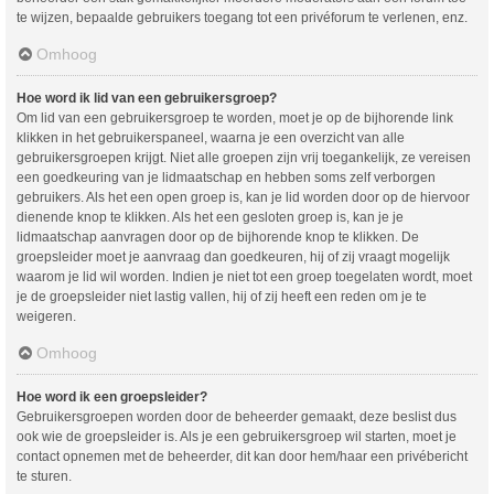
te wijzen, bepaalde gebruikers toegang tot een privéforum te verlenen, enz.
Omhoog
Hoe word ik lid van een gebruikersgroep?
Om lid van een gebruikersgroep te worden, moet je op de bijhorende link
klikken in het gebruikerspaneel, waarna je een overzicht van alle
gebruikersgroepen krijgt. Niet alle groepen zijn vrij toegankelijk, ze vereisen
een goedkeuring van je lidmaatschap en hebben soms zelf verborgen
gebruikers. Als het een open groep is, kan je lid worden door op de hiervoor
dienende knop te klikken. Als het een gesloten groep is, kan je je
lidmaatschap aanvragen door op de bijhorende knop te klikken. De
groepsleider moet je aanvraag dan goedkeuren, hij of zij vraagt mogelijk
waarom je lid wil worden. Indien je niet tot een groep toegelaten wordt, moet
je de groepsleider niet lastig vallen, hij of zij heeft een reden om je te
weigeren.
Omhoog
Hoe word ik een groepsleider?
Gebruikersgroepen worden door de beheerder gemaakt, deze beslist dus
ook wie de groepsleider is. Als je een gebruikersgroep wil starten, moet je
contact opnemen met de beheerder, dit kan door hem/haar een privébericht
te sturen.