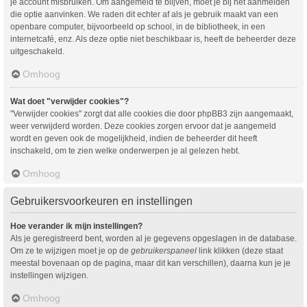
je account misbruiken. Om aangemeld te blijven, moet je bij het aanmelden
die optie aanvinken. We raden dit echter af als je gebruik maakt van een
openbare computer, bijvoorbeeld op school, in de bibliotheek, in een
internetcafé, enz. Als deze optie niet beschikbaar is, heeft de beheerder deze
uitgeschakeld.
Omhoog
Wat doet "verwijder cookies"?
"Verwijder cookies" zorgt dat alle cookies die door phpBB3 zijn aangemaakt,
weer verwijderd worden. Deze cookies zorgen ervoor dat je aangemeld
wordt en geven ook de mogelijkheid, indien de beheerder dit heeft
inschakeld, om te zien welke onderwerpen je al gelezen hebt.
Omhoog
Gebruikersvoorkeuren en instellingen
Hoe verander ik mijn instellingen?
Als je geregistreerd bent, worden al je gegevens opgeslagen in de database.
Om ze te wijzigen moet je op de
gebruikerspaneel
link klikken (deze staat
meestal bovenaan op de pagina, maar dit kan verschillen), daarna kun je je
instellingen wijzigen.
Omhoog