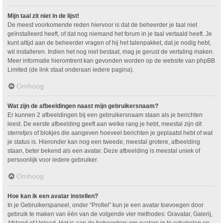
Mijn taal zit niet in de lijst!
De meest voorkomende reden hiervoor is dat de beheerder je taal niet
geïnstalleerd heeft, of dat nog niemand het forum in je taal vertaald heeft. Je
kunt altijd aan de beheerder vragen of hij het talenpakket, dat je nodig hebt,
wil installeren. Indien het nog niet bestaat, mag je gerust de vertaling maken.
Meer informatie hieromtrent kan gevonden worden op de website van phpBB
Limited (de link staat onderaan iedere pagina).
Omhoog
Wat zijn de afbeeldingen naast mijn gebruikersnaam?
Er kunnen 2 afbeeldingen bij een gebruikersnaam staan als je berichten
leest. De eerste afbeelding geeft aan welke rang je hebt, meestal zijn dit
sterretjes of blokjes die aangeven hoeveel berichten je geplaatst hebt of wat
je status is. Hieronder kan nog een tweede, meestal grotere, afbeelding
staan, beter bekend als een avatar. Deze afbeelding is meestal uniek of
persoonlijk voor iedere gebruiker.
Omhoog
Hoe kan ik een avatar instellen?
In je Gebruikerspaneel, onder “Profiel” kun je een avatar toevoegen door
gebruik te maken van één van de volgende vier methodes: Gravatar, Galerij,
Afstand of Upload. Het is aan de beheerders om avatars in te schakelen en