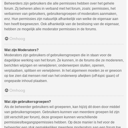
Beheerders zijn gebruikers die alle permissies hebben over het gehele
forum. Zij beheren alles in verband met het forum, zoals: permissies, het
verbannen van gebruikers, gebruikersgroepen of moderators aanmaken,
enz. Hun permissies zijn natuurlijk afhankelijk van welke de eigenaar aan
hen heeft toegewezen. Ook afhankelijk van de beslissing van de eigenaar,
hebben ze mogelijk alle moderator permissies in de forums.
Omhoog
Wat zijn Moderators?
Moderators zijn gebruikers of gebruikersgroepen die in staan voor de
dagelijkse werking van het forum. Ze kunnen, in de forums die ze modereren,
berichten wijzigen en verwijderen; onderwerpen sluiten, openen,
verplaatsen, splitsen en verwijderen. In het algemeen moeten ze er gewoon
op toe zien dat mensen niet van het onderwerp afwijken (
off-topic
gaan) of
ongepaste inhoud plaatsen.
Omhoog
Wat zijn gebruikersgroepen?
Als de beheerder gebruikers wil groeperen, kan hij/zij dit doen door middel
van gebruikersgroepen. Gebruikers kunnen van meerdere groepen lid zijn
(dit verschilt per forum), deze groepen kunnen verschillende
permissies/toegangspermissies hebben. Op deze manier is het voor de
beheerder een stuk gemakkelijker meerdere moderators aan een forum toe