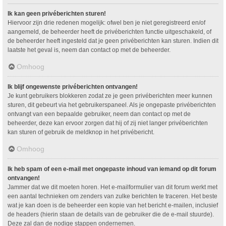
Ik kan geen privéberichten sturen!
Hiervoor zijn drie redenen mogelijk: ofwel ben je niet geregistreerd en/of
aangemeld, de beheerder heeft de privéberichten functie uitgeschakeld, of
de beheerder heeft ingesteld dat je geen privéberichten kan sturen. Indien dit
laatste het geval is, neem dan contact op met de beheerder.
Omhoog
Ik blijf ongewenste privéberichten ontvangen!
Je kunt gebruikers blokkeren zodat ze je geen privéberichten meer kunnen
sturen, dit gebeurt via het gebruikerspaneel. Als je ongepaste privéberichten
ontvangt van een bepaalde gebruiker, neem dan contact op met de
beheerder, deze kan ervoor zorgen dat hij of zij niet langer privéberichten
kan sturen of gebruik de meldknop in het privébericht.
Omhoog
Ik heb spam of een e-mail met ongepaste inhoud van iemand op dit forum
ontvangen!
Jammer dat we dit moeten horen. Het e-mailformulier van dit forum werkt met
een aantal technieken om zenders van zulke berichten te traceren. Het beste
wat je kan doen is de beheerder een kopie van het bericht e-mailen, inclusief
de headers (hierin staan de details van de gebruiker die de e-mail stuurde).
Deze zal dan de nodige stappen ondernemen.