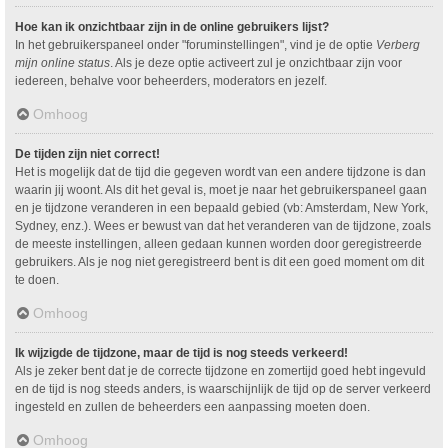
Hoe kan ik onzichtbaar zijn in de online gebruikers lijst?
In het gebruikerspaneel onder "foruminstellingen", vind je de optie
Verberg
mijn online status
. Als je deze optie activeert zul je onzichtbaar zijn voor
iedereen, behalve voor beheerders, moderators en jezelf.
Omhoog
De tijden zijn niet correct!
Het is mogelijk dat de tijd die gegeven wordt van een andere tijdzone is dan
waarin jij woont. Als dit het geval is, moet je naar het gebruikerspaneel gaan
en je tijdzone veranderen in een bepaald gebied (vb: Amsterdam, New York,
Sydney, enz.). Wees er bewust van dat het veranderen van de tijdzone, zoals
de meeste instellingen, alleen gedaan kunnen worden door geregistreerde
gebruikers. Als je nog niet geregistreerd bent is dit een goed moment om dit
te doen.
Omhoog
Ik wijzigde de tijdzone, maar de tijd is nog steeds verkeerd!
Als je zeker bent dat je de correcte tijdzone en zomertijd goed hebt ingevuld
en de tijd is nog steeds anders, is waarschijnlijk de tijd op de server verkeerd
ingesteld en zullen de beheerders een aanpassing moeten doen.
Omhoog