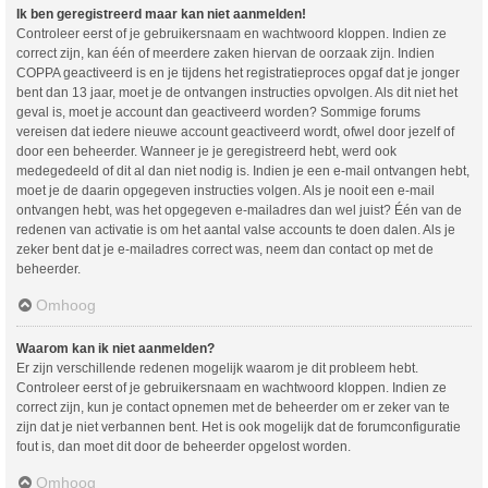
Ik ben geregistreerd maar kan niet aanmelden!
Controleer eerst of je gebruikersnaam en wachtwoord kloppen. Indien ze
correct zijn, kan één of meerdere zaken hiervan de oorzaak zijn. Indien
COPPA geactiveerd is en je tijdens het registratieproces opgaf dat je jonger
bent dan 13 jaar, moet je de ontvangen instructies opvolgen. Als dit niet het
geval is, moet je account dan geactiveerd worden? Sommige forums
vereisen dat iedere nieuwe account geactiveerd wordt, ofwel door jezelf of
door een beheerder. Wanneer je je geregistreerd hebt, werd ook
medegedeeld of dit al dan niet nodig is. Indien je een e-mail ontvangen hebt,
moet je de daarin opgegeven instructies volgen. Als je nooit een e-mail
ontvangen hebt, was het opgegeven e-mailadres dan wel juist? Één van de
redenen van activatie is om het aantal valse accounts te doen dalen. Als je
zeker bent dat je e-mailadres correct was, neem dan contact op met de
beheerder.
Omhoog
Waarom kan ik niet aanmelden?
Er zijn verschillende redenen mogelijk waarom je dit probleem hebt.
Controleer eerst of je gebruikersnaam en wachtwoord kloppen. Indien ze
correct zijn, kun je contact opnemen met de beheerder om er zeker van te
zijn dat je niet verbannen bent. Het is ook mogelijk dat de forumconfiguratie
fout is, dan moet dit door de beheerder opgelost worden.
Omhoog