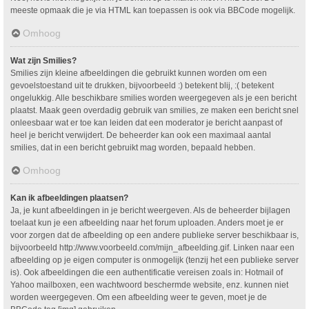
meeste opmaak die je via HTML kan toepassen is ook via BBCode mogelijk.
Omhoog
Wat zijn Smilies?
Smilies zijn kleine afbeeldingen die gebruikt kunnen worden om een
gevoelstoestand uit te drukken, bijvoorbeeld :) betekent blij, :( betekent
ongelukkig. Alle beschikbare smilies worden weergegeven als je een bericht
plaatst. Maak geen overdadig gebruik van smilies, ze maken een bericht snel
onleesbaar wat er toe kan leiden dat een moderator je bericht aanpast of
heel je bericht verwijdert. De beheerder kan ook een maximaal aantal
smilies, dat in een bericht gebruikt mag worden, bepaald hebben.
Omhoog
Kan ik afbeeldingen plaatsen?
Ja, je kunt afbeeldingen in je bericht weergeven. Als de beheerder bijlagen
toelaat kun je een afbeelding naar het forum uploaden. Anders moet je er
voor zorgen dat de afbeelding op een andere publieke server beschikbaar is,
bijvoorbeeld http://www.voorbeeld.com/mijn_afbeelding.gif. Linken naar een
afbeelding op je eigen computer is onmogelijk (tenzij het een publieke server
is). Ook afbeeldingen die een authentificatie vereisen zoals in: Hotmail of
Yahoo mailboxen, een wachtwoord beschermde website, enz. kunnen niet
worden weergegeven. Om een afbeelding weer te geven, moet je de