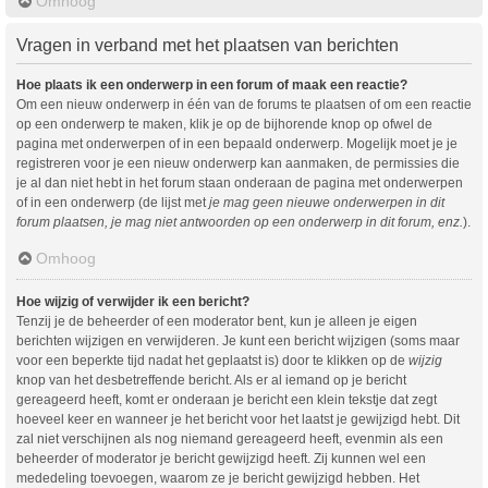
Omhoog
Vragen in verband met het plaatsen van berichten
Hoe plaats ik een onderwerp in een forum of maak een reactie?
Om een nieuw onderwerp in één van de forums te plaatsen of om een reactie
op een onderwerp te maken, klik je op de bijhorende knop op ofwel de
pagina met onderwerpen of in een bepaald onderwerp. Mogelijk moet je je
registreren voor je een nieuw onderwerp kan aanmaken, de permissies die
je al dan niet hebt in het forum staan onderaan de pagina met onderwerpen
of in een onderwerp (de lijst met
je mag geen nieuwe onderwerpen in dit
forum plaatsen, je mag niet antwoorden op een onderwerp in dit forum, enz.
).
Omhoog
Hoe wijzig of verwijder ik een bericht?
Tenzij je de beheerder of een moderator bent, kun je alleen je eigen
berichten wijzigen en verwijderen. Je kunt een bericht wijzigen (soms maar
voor een beperkte tijd nadat het geplaatst is) door te klikken op de
wijzig
knop van het desbetreffende bericht. Als er al iemand op je bericht
gereageerd heeft, komt er onderaan je bericht een klein tekstje dat zegt
hoeveel keer en wanneer je het bericht voor het laatst je gewijzigd hebt. Dit
zal niet verschijnen als nog niemand gereageerd heeft, evenmin als een
beheerder of moderator je bericht gewijzigd heeft. Zij kunnen wel een
mededeling toevoegen, waarom ze je bericht gewijzigd hebben. Het