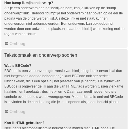
Hoe bump ik mijn onderwerp?
Als je een onderwerp aan het bekijken bent, kan je klikken op de "bump
onderwerp" link. Hierdoor "bump" je het onderwerp naar boven op de eerste
pagina van de onderwerpenlijst. Als deze link er niet staat, kunnen
onderwerpen niet gebumpt worden. Een onderwerp kan ook gebumpt
worden door een antwoord te plaatsen, maar hou hierbij wel rekening met de
regels van het forum.
Omhoog
Tekstopmaak en onderwerp soorten
Wat is BBCode?
BBCode is een vereenvoudigde versie van html, het gebruik ervan is al dan
niet toegestaan door de beheerder (je kunt BBCode ook per bericht
uitschakelen, dit is een optie bij het plaatsen van je bericht). De syntax van
BBCode is ongeveer gelijk aan die van HTML, tags worden tussen vierkante
haakjes [ en ] geplaatst, dus niet < en >. Daarnaast geeft het een grotere
controle over hoe iets wordt weergegeven. Meer informatie omtrent BBCode
is te vinden in de handleiding die je kunt openen als je een bericht plaatst.
Omhoog
Kan ik HTML gebruiken?
Nee, het is niet mogelijk om je bericht op te maken met HTML code. De