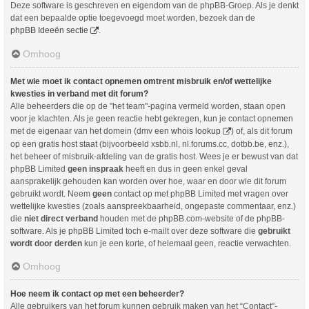
Deze software is geschreven en eigendom van de phpBB-Groep. Als je denkt
dat een bepaalde optie toegevoegd moet worden, bezoek dan de
phpBB Ideeën sectie
.
Omhoog
Met wie moet ik contact opnemen omtrent misbruik en/of wettelijke
kwesties in verband met dit forum?
Alle beheerders die op de "het team"-pagina vermeld worden, staan open
voor je klachten. Als je geen reactie hebt gekregen, kun je contact opnemen
met de eigenaar van het domein (dmv een
whois lookup
) of, als dit forum
op een gratis host staat (bijvoorbeeld xsbb.nl, nl.forums.cc, dotbb.be, enz.),
het beheer of misbruik-afdeling van de gratis host. Wees je er bewust van dat
phpBB Limited
geen inspraak
heeft en dus in geen enkel geval
aansprakelijk gehouden kan worden over hoe, waar en door wie dit forum
gebruikt wordt. Neem
geen
contact op met phpBB Limited met vragen over
wettelijke kwesties (zoals aanspreekbaarheid, ongepaste commentaar, enz.)
die
niet direct verband
houden met de phpBB.com-website of de phpBB-
software. Als je phpBB Limited toch e-mailt over deze software die
gebruikt
wordt door derden
kun je een korte, of helemaal geen, reactie verwachten.
Omhoog
Hoe neem ik contact op met een beheerder?
Alle gebruikers van het forum kunnen gebruik maken van het “Contact”-