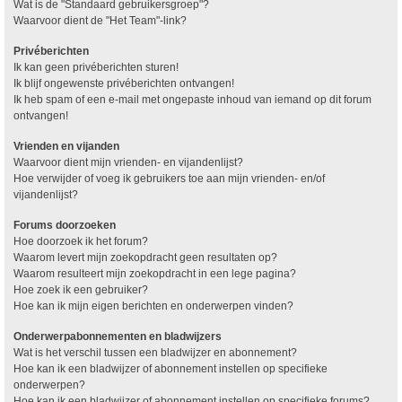
Wat is de "Standaard gebruikersgroep"?
Waarvoor dient de "Het Team"-link?
Privéberichten
Ik kan geen privéberichten sturen!
Ik blijf ongewenste privéberichten ontvangen!
Ik heb spam of een e-mail met ongepaste inhoud van iemand op dit forum
ontvangen!
Vrienden en vijanden
Waarvoor dient mijn vrienden- en vijandenlijst?
Hoe verwijder of voeg ik gebruikers toe aan mijn vrienden- en/of
vijandenlijst?
Forums doorzoeken
Hoe doorzoek ik het forum?
Waarom levert mijn zoekopdracht geen resultaten op?
Waarom resulteert mijn zoekopdracht in een lege pagina?
Hoe zoek ik een gebruiker?
Hoe kan ik mijn eigen berichten en onderwerpen vinden?
Onderwerpabonnementen en bladwijzers
Wat is het verschil tussen een bladwijzer en abonnement?
Hoe kan ik een bladwijzer of abonnement instellen op specifieke
onderwerpen?
Hoe kan ik een bladwijzer of abonnement instellen op specifieke forums?