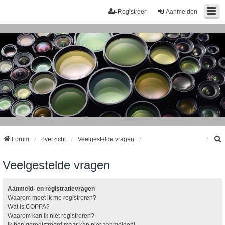
Registreer
Aanmelden
Forum
overzicht
Veelgestelde vragen
Veelgestelde vragen
k
Aanmeld- en registratievragen
Waarom moet ik me registreren?
Wat is COPPA?
Waarom kan ik niet registreren?
Ik ben geregistreerd maar kan niet aanmelden!