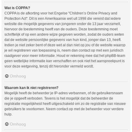
Wat is COPPA?
COPPA is de afkorting voor het Engelse "Children’s Online Privacy and
Protection Act". Dit is een Amerikaanse wet uit 1998 die vereist dat iedere
website die mogelijk gegevens van jongeren onder de 13 jaar verzamelt,
hiervoor de toestemming heeft van de ouders. Deze toestemming moet
schriftelijk of op een andere wijze gegeven worden, zodat de ouders weten
dat de website persoonlijke gegevens van hun kind, jonger dan 13, heeft.
Indien je niet zeker bent of deze wet al dan niet op jou of de website waarop
je wil registreren van toepassing is, neem dan contact op met een juridisch
raadgever voor meer informatie. Houd er rekening mee dat het phpBB-team
geen wettelijke informatie kan verschaffen en ook niet het aanspreekpunt is
voor deze wetgeving, tenzij dit hieronder vermeld wordt.
Omhoog
Waarom kan ik niet registreren?
Mogelijk heeft de beheerder je IP-adres verbannen, of de gebruikersnaam
die je opgeeft verboden. Tevens is het mogelijk dat de beheerder de
registratie mogelijkheid heeft uitgeschakeld om zo de registratie van nieuwe
gebruikers te voorkomen. Neem contact op met de beheerder voor verdere
hulp.
Omhoog