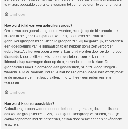
te wijzen, bepaalde gebruikers toegang tot een privéforum te verlenen, enz.
Omhoog
Hoe word ik lid van een gebruikersgroep?
Om lid van een gebruikersgroep te worden, moet je op de bijhorende link
klikken in het gebruikerspaneel, waarna je een overzicht van alle
gebruikersgroepen krijgt. Niet alle groepen zijn vrij toegankelijk, ze vereisen
een goedkeuring van je lidmaatschap en hebben soms zelf verborgen
gebruikers. Als het een open groep is, kan je lid worden door op de hiervoor
dienende knop te klikken. Als het een gesloten groep is, kan je je
lidmaatschap aanvragen door op de bijhorende knop te klikken. De
groepsleider moet je aanvraag dan goedkeuren, hij of zij vraagt mogelijk
waarom je lid wil worden. Indien je niet tot een groep toegelaten wordt, moet
je de groepsleider niet lastig vallen, hij of zij heeft een reden om je te
weigeren.
Omhoog
Hoe word ik een groepsleider?
Gebruikersgroepen worden door de beheerder gemaakt, deze beslist dus
ook wie de groepsleider is. Als je een gebruikersgroep wil starten, moet je
contact opnemen met de beheerder, dit kan door hem/haar een privébericht
te sturen.