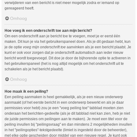
verwijderen van een bericht is niet meer mogelijk zodra er iemand op
gereageerd heeft.
Omhoog
Hoe voeg ik een onderschrift toe aan mijn bericht?
Om een onderschrift aan je bericht toe te voegen, moet je er eerst één
maken. Dit kun je via het gebruikerspaneel doen. Als je dit gedaan hebt, kun
je de optie
voeg mijn onderschrift toe
aanvinken als je een bericht plaatst. Je
kunt er ook voor zorgen dat je onderschrift automatisch aan ieder nieuw
bericht wordt toegevoegd. Dit doe je door de bijhorende optie te activeren in
het gebruikerspaneel (het is nog altijd mogelijk om het onderschrift uit te
schakelen als je het bericht plaatst).
Omhoog
Hoe maak ik een peiling?
Een peiling aanmaken is heel gemakkelijk, als je een nieuw onderwerp
aanmaakt (of het eerste bericht in een onderwerp bewerkt en als je daar
permissies voor hebt) zou je een "voeg peiling toe" tabblad moeten zien
onderaan het berichten-gedeelte (als je dit tabblad niet kan zien, heb je niet
de juiste permissies om peilingen aan te maken). Je moet een titel voor de
peiling invullen bij "peilingsvraag" en dan minstens 2 mogelijkheden invullen
in het "peilingopties"-tekstgedeelte (limiet is ingesteld door de beheerder),
met elke optie gescheiden door middel van een nieuwe regel. Je kunt ook