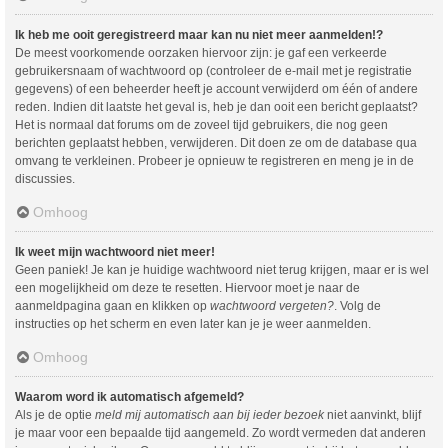
Ik heb me ooit geregistreerd maar kan nu niet meer aanmelden!?
De meest voorkomende oorzaken hiervoor zijn: je gaf een verkeerde
gebruikersnaam of wachtwoord op (controleer de e-mail met je registratie
gegevens) of een beheerder heeft je account verwijderd om één of andere
reden. Indien dit laatste het geval is, heb je dan ooit een bericht geplaatst?
Het is normaal dat forums om de zoveel tijd gebruikers, die nog geen
berichten geplaatst hebben, verwijderen. Dit doen ze om de database qua
omvang te verkleinen. Probeer je opnieuw te registreren en meng je in de
discussies.
Omhoog
Ik weet mijn wachtwoord niet meer!
Geen paniek! Je kan je huidige wachtwoord niet terug krijgen, maar er is wel
een mogelijkheid om deze te resetten. Hiervoor moet je naar de
aanmeldpagina gaan en klikken op
wachtwoord vergeten?
. Volg de
instructies op het scherm en even later kan je je weer aanmelden.
Omhoog
Waarom word ik automatisch afgemeld?
Als je de optie
meld mij automatisch aan bij ieder bezoek
niet aanvinkt, blijf
je maar voor een bepaalde tijd aangemeld. Zo wordt vermeden dat anderen