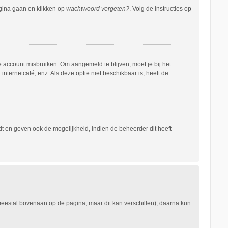
agina gaan en klikken op
wachtwoord vergeten?
. Volg de instructies op
e account misbruiken. Om aangemeld te blijven, moet je bij het
nternetcafé, enz. Als deze optie niet beschikbaar is, heeft de
t en geven ook de mogelijkheid, indien de beheerder dit heeft
 meestal bovenaan op de pagina, maar dit kan verschillen), daarna kun