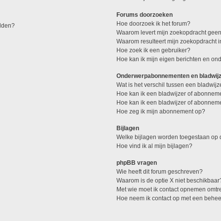
Forums doorzoeken
Hoe doorzoek ik het forum?
elden?
Waarom levert mijn zoekopdracht geen
Waarom resulteert mijn zoekopdracht 
Hoe zoek ik een gebruiker?
Hoe kan ik mijn eigen berichten en o
Onderwerpabonnementen en bladwij
Wat is het verschil tussen een bladwi
Hoe kan ik een bladwijzer of abonneme
Hoe kan ik een bladwijzer of abonneme
Hoe zeg ik mijn abonnement op?
Bijlagen
Welke bijlagen worden toegestaan op d
Hoe vind ik al mijn bijlagen?
phpBB vragen
Wie heeft dit forum geschreven?
Waarom is de optie X niet beschikbaar
Met wie moet ik contact opnemen omtren
Hoe neem ik contact op met een behe