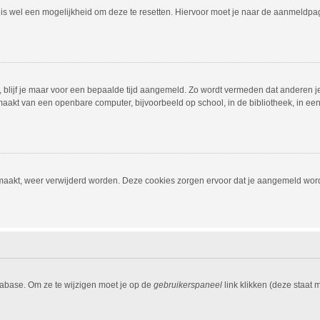
r is wel een mogelijkheid om deze te resetten. Hiervoor moet je naar de aanmeldp
, blijf je maar voor een bepaalde tijd aangemeld. Zo wordt vermeden dat anderen j
aakt van een openbare computer, bijvoorbeeld op school, in de bibliotheek, in een i
emaakt, weer verwijderd worden. Deze cookies zorgen ervoor dat je aangemeld word
tabase. Om ze te wijzigen moet je op de
gebruikerspaneel
link klikken (deze staat