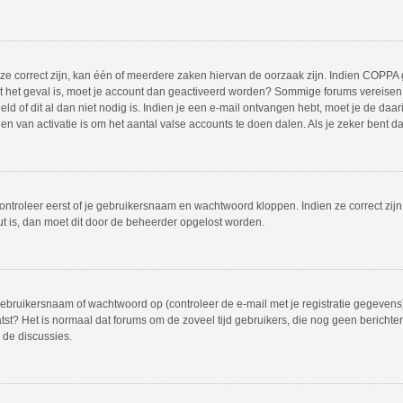
 correct zijn, kan één of meerdere zaken hiervan de oorzaak zijn. Indien COPPA gea
iet het geval is, moet je account dan geactiveerd worden? Sommige forums vereisen 
 of dit al dan niet nodig is. Indien je een e-mail ontvangen hebt, moet je de daar
 van activatie is om het aantal valse accounts te doen dalen. Als je zeker bent d
ontroleer eerst of je gebruikersnaam en wachtwoord kloppen. Indien ze correct zij
out is, dan moet dit door de beheerder opgelost worden.
bruikersnaam of wachtwoord op (controleer de e-mail met je registratie gegevens)
plaatst? Het is normaal dat forums om de zoveel tijd gebruikers, die nog geen beric
 de discussies.