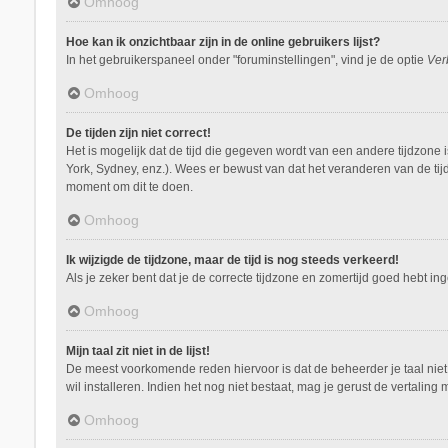
Omhoog
Hoe kan ik onzichtbaar zijn in de online gebruikers lijst?
In het gebruikerspaneel onder "foruminstellingen", vind je de optie
Ver
Omhoog
De tijden zijn niet correct!
Het is mogelijk dat de tijd die gegeven wordt van een andere tijdzone 
York, Sydney, enz.). Wees er bewust van dat het veranderen van de tij
moment om dit te doen.
Omhoog
Ik wijzigde de tijdzone, maar de tijd is nog steeds verkeerd!
Als je zeker bent dat je de correcte tijdzone en zomertijd goed hebt i
Omhoog
Mijn taal zit niet in de lijst!
De meest voorkomende reden hiervoor is dat de beheerder je taal niet ge
wil installeren. Indien het nog niet bestaat, mag je gerust de vertal
Omhoog