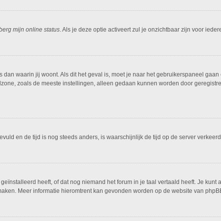
berg mijn online status
. Als je deze optie activeert zul je onzichtbaar zijn voor ied
is dan waarin jij woont. Als dit het geval is, moet je naar het gebruikerspaneel g
dzone, zoals de meeste instellingen, alleen gedaan kunnen worden door geregistreer
ngevuld en de tijd is nog steeds anders, is waarschijnlijk de tijd op de server ver
ïnstalleerd heeft, of dat nog niemand het forum in je taal vertaald heeft. Je kunt al
ing maken. Meer informatie hieromtrent kan gevonden worden op de website van phpBB