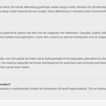
leest. De eerste afbeelding geeft aan welke rang je hebt, meestal zijn dit sterretj
g staan, beter bekend als een avatar. Deze afbeelding is meestal uniek of persoonli
oor gebruik te maken van één van de volgende vier methodes: Gravatar, Galerij, Af
geen avatars kunt gebruiken, neem dan contact op met een beheerder voor je vragen
e over het aantal berchten dat je hebt gemaakt of om bepaalde gebruikers te ident
 Nu moet je natuurlijk het forum niet beginnen te spammen met onzinnig veel beric
hten aantal doen dalen.
nmelden?
ouwde e-mailformulier (indien de beheerder dit heeft ingeschakeld). Dit om misb