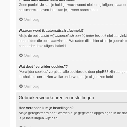
Geen paniek! Je kan je huidige wachtwoord niet terug krijgen, maar e
het scherm en even later kan je je weer aanmelden.
Omhoog
Waarom word ik automatisch afgemeld?
Als je de optie
meld mij automatisch aan bij ieder bezoek
niet aanvinkt
aanmelden die optie aanvinken. We raden dit echter af als je gebruik m
beheerder deze uitgeschakeld.
Omhoog
Wat doet "verwijder cookies"?
"Verwijder cookies" zorgt dat alle cookies die door phpBB3 zijn aang
inschakeld, om te zien welke onderwerpen je al gelezen hebt.
Omhoog
Gebruikersvoorkeuren en instellingen
Hoe verander ik mijn instellingen?
Als je geregistreerd bent, worden al je gegevens opgeslagen in de da
je je instellingen wijzigen.