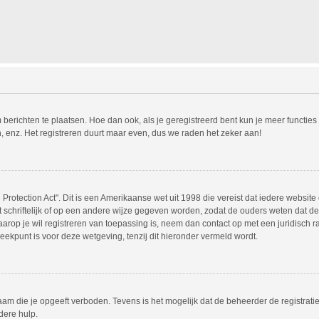
m berichten te plaatsen. Hoe dan ook, als je geregistreerd bent kun je meer functie
, enz. Het registreren duurt maar even, dus we raden het zeker aan!
Protection Act". Dit is een Amerikaanse wet uit 1998 die vereist dat iedere websit
chriftelijk of op een andere wijze gegeven worden, zodat de ouders weten dat de 
 waarop je wil registreren van toepassing is, neem dan contact op met een juridisc
eekpunt is voor deze wetgeving, tenzij dit hieronder vermeld wordt.
am die je opgeeft verboden. Tevens is het mogelijk dat de beheerder de registrati
dere hulp.