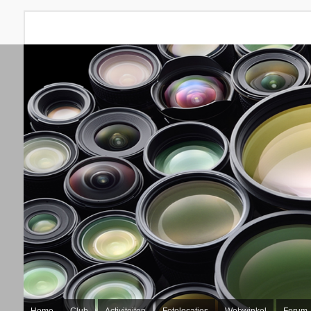
Home
Club
Activiteiten
Fotolocaties
Webwinkel
Forum