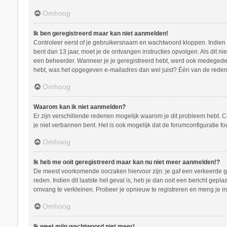
Omhoog
Ik ben geregistreerd maar kan niet aanmelden!
Controleer eerst of je gebruikersnaam en wachtwoord kloppen. Indien ze
bent dan 13 jaar, moet je de ontvangen instructies opvolgen. Als dit n
een beheerder. Wanneer je je geregistreerd hebt, werd ook medegedeeld
hebt, was het opgegeven e-mailadres dan wel juist? Één van de redenen
Omhoog
Waarom kan ik niet aanmelden?
Er zijn verschillende redenen mogelijk waarom je dit probleem hebt. C
je niet verbannen bent. Het is ook mogelijk dat de forumconfiguratie f
Omhoog
Ik heb me ooit geregistreerd maar kan nu niet meer aanmelden!?
De meest voorkomende oorzaken hiervoor zijn: je gaf een verkeerde ge
reden. Indien dit laatste het geval is, heb je dan ooit een bericht ge
omvang te verkleinen. Probeer je opnieuw te registreren en meng je in
Omhoog
Ik weet mijn wachtwoord niet meer!