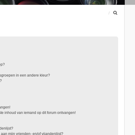
Z
o
e
k
ep?
sgroepen in een andere kleur?
"?
vangen!
te inhoud van iemand op dit forum ontvangen!
denlijst?
 aan mijn vrienden- en/of vijandenlijst?