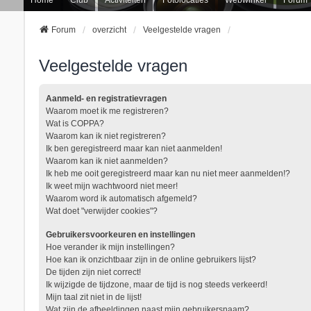
Forum
overzicht
Veelgestelde vragen
Veelgestelde vragen
Aanmeld- en registratievragen
Waarom moet ik me registreren?
Wat is COPPA?
Waarom kan ik niet registreren?
Ik ben geregistreerd maar kan niet aanmelden!
Waarom kan ik niet aanmelden?
Ik heb me ooit geregistreerd maar kan nu niet meer aanmelden!?
Ik weet mijn wachtwoord niet meer!
Waarom word ik automatisch afgemeld?
Wat doet "verwijder cookies"?
Gebruikersvoorkeuren en instellingen
Hoe verander ik mijn instellingen?
Hoe kan ik onzichtbaar zijn in de online gebruikers lijst?
De tijden zijn niet correct!
Ik wijzigde de tijdzone, maar de tijd is nog steeds verkeerd!
Mijn taal zit niet in de lijst!
Wat zijn de afbeeldingen naast mijn gebruikersnaam?