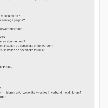
 resultaten op?
in een lege pagina?
nderwerpen vinden?
zers
jzer en abonnement?
nt instellen op specifieke onderwerpen?
nt instellen op specifieke forums?
it forum?
?
t misbruik en/of wettelijke kwesties in verband met dit forum?
erder?