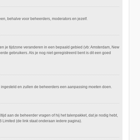
ereen, behalve voor beheerders, moderators en jezelf.
aan en je tijdzone veranderen in een bepaald gebied (vb: Amsterdam, New
de gebruikers. Als je nog niet geregistreerd bent is dit een goed
keerd ingesteld en zullen de beheerders een aanpassing moeten doen.
tijd aan de beheerder vragen of hij het talenpakket, dat je nodig hebt,
 Limited (de link staat onderaan iedere pagina).