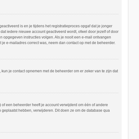
ctiveerd is en je tijdens het registratieproces opgaf dat je jonger
dat iedere nieuwe account geactiveerd wordt, ofwel door jezelf of door
in opgegeven instructies volgen. Als je nooit een e-mail ontvangen
at je e-mailadres correct was, neem dan contact op met de beheerder.
n, kun je contact opnemen met de beheerder om er zeker van te zijn dat
 of een beheerder heeft je account verwijderd om één of andere
hten geplaatst hebben, verwijderen. Dit doen ze om de database qua