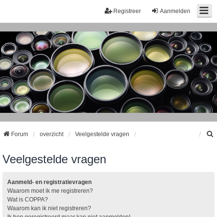
Registreer
Aanmelden
Forum
overzicht
Veelgestelde vragen
Veelgestelde vragen
k
Aanmeld- en registratievragen
Waarom moet ik me registreren?
Wat is COPPA?
Waarom kan ik niet registreren?
Ik ben geregistreerd maar kan niet aanmelden!