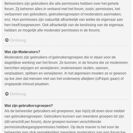
Beheerders zijn gebruikers die alle permissies hebben over het gehele
forum. Zij beheren alles in verband met het forum, zoals: permissies, het
verbannen van gebruikers, gebruikersgroepen of moderators aanmaken,
enz. Hun permissies zijn natuurlijk afhankelijk van welke de eigenaar aan
hen heeft toegewezen. Ook afhankelijk van de beslissing van de eigenaar,
hebben ze mogelijk alle moderator permissies in de forums.
Omhoog
Wat zijn Moderators?
Moderators zijn gebruikers of gebruikersgroepen die in staan voor de
dagelijkse werking van het forum. Ze kunnen, in de forums die ze modereren,
berichten wijzigen en verwijderen; onderwerpen sluiten, openen,
verplaatsen, splitsen en verwijderen. In het algemeen moeten ze er gewoon
op toe zien dat mensen niet van het onderwerp afwijken (
off-topic
gaan) of
ongepaste inhoud plaatsen.
Omhoog
Wat zijn gebruikersgroepen?
Als de beheerder gebruikers wil groeperen, kan hij/zij dit doen door middel
van gebruikersgroepen. Gebruikers kunnen van meerdere groepen lid zijn
(dit verschilt per forum), deze groepen kunnen verschillende
permissies/toegangspermissies hebben. Op deze manier is het voor de
beheerder een stuk gemakkelijker meerdere moderators aan een forum toe