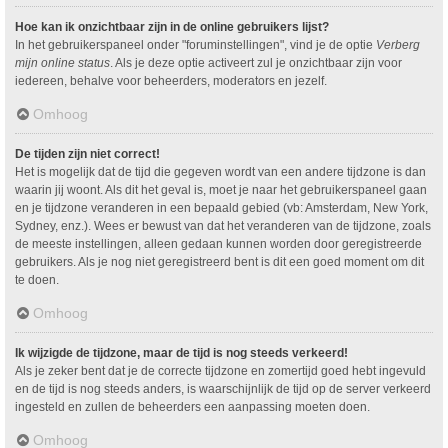
Hoe kan ik onzichtbaar zijn in de online gebruikers lijst?
In het gebruikerspaneel onder "foruminstellingen", vind je de optie
Verberg
mijn online status
. Als je deze optie activeert zul je onzichtbaar zijn voor
iedereen, behalve voor beheerders, moderators en jezelf.
Omhoog
De tijden zijn niet correct!
Het is mogelijk dat de tijd die gegeven wordt van een andere tijdzone is dan
waarin jij woont. Als dit het geval is, moet je naar het gebruikerspaneel gaan
en je tijdzone veranderen in een bepaald gebied (vb: Amsterdam, New York,
Sydney, enz.). Wees er bewust van dat het veranderen van de tijdzone, zoals
de meeste instellingen, alleen gedaan kunnen worden door geregistreerde
gebruikers. Als je nog niet geregistreerd bent is dit een goed moment om dit
te doen.
Omhoog
Ik wijzigde de tijdzone, maar de tijd is nog steeds verkeerd!
Als je zeker bent dat je de correcte tijdzone en zomertijd goed hebt ingevuld
en de tijd is nog steeds anders, is waarschijnlijk de tijd op de server verkeerd
ingesteld en zullen de beheerders een aanpassing moeten doen.
Omhoog