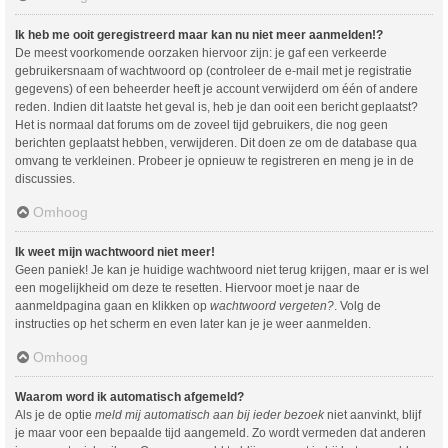
Ik heb me ooit geregistreerd maar kan nu niet meer aanmelden!?
De meest voorkomende oorzaken hiervoor zijn: je gaf een verkeerde
gebruikersnaam of wachtwoord op (controleer de e-mail met je registratie
gegevens) of een beheerder heeft je account verwijderd om één of andere
reden. Indien dit laatste het geval is, heb je dan ooit een bericht geplaatst?
Het is normaal dat forums om de zoveel tijd gebruikers, die nog geen
berichten geplaatst hebben, verwijderen. Dit doen ze om de database qua
omvang te verkleinen. Probeer je opnieuw te registreren en meng je in de
discussies.
Omhoog
Ik weet mijn wachtwoord niet meer!
Geen paniek! Je kan je huidige wachtwoord niet terug krijgen, maar er is wel
een mogelijkheid om deze te resetten. Hiervoor moet je naar de
aanmeldpagina gaan en klikken op
wachtwoord vergeten?
. Volg de
instructies op het scherm en even later kan je je weer aanmelden.
Omhoog
Waarom word ik automatisch afgemeld?
Als je de optie
meld mij automatisch aan bij ieder bezoek
niet aanvinkt, blijf
je maar voor een bepaalde tijd aangemeld. Zo wordt vermeden dat anderen