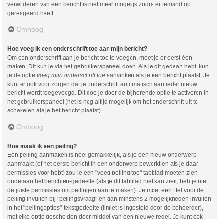
verwijderen van een bericht is niet meer mogelijk zodra er iemand op
gereageerd heeft.
Omhoog
Hoe voeg ik een onderschrift toe aan mijn bericht?
Om een onderschrift aan je bericht toe te voegen, moet je er eerst één
maken. Dit kun je via het gebruikerspaneel doen. Als je dit gedaan hebt, kun
je de optie
voeg mijn onderschrift toe
aanvinken als je een bericht plaatst. Je
kunt er ook voor zorgen dat je onderschrift automatisch aan ieder nieuw
bericht wordt toegevoegd. Dit doe je door de bijhorende optie te activeren in
het gebruikerspaneel (het is nog altijd mogelijk om het onderschrift uit te
schakelen als je het bericht plaatst).
Omhoog
Hoe maak ik een peiling?
Een peiling aanmaken is heel gemakkelijk, als je een nieuw onderwerp
aanmaakt (of het eerste bericht in een onderwerp bewerkt en als je daar
permissies voor hebt) zou je een "voeg peiling toe" tabblad moeten zien
onderaan het berichten-gedeelte (als je dit tabblad niet kan zien, heb je niet
de juiste permissies om peilingen aan te maken). Je moet een titel voor de
peiling invullen bij "peilingsvraag" en dan minstens 2 mogelijkheden invullen
in het "peilingopties"-tekstgedeelte (limiet is ingesteld door de beheerder),
met elke optie gescheiden door middel van een nieuwe regel. Je kunt ook