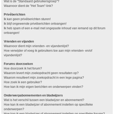
Wat is de "Standaard gebruikersgroep"?
Waarvoor dient de "Het Team"-link?
Privéberichten
Ik kan geen privéberichten sturen!
Ik blijf ongewenste privéberichten ontvangen!
Ik heb spam of een e-mail met ongepaste inhoud van iemand op dit forum
ontvangen!
Vrienden en vijanden
Waarvoor dient mijn vrienden- en vijandenlijst?
Hoe verwijder of voeg ik gebruikers toe aan mijn vrienden- en/of
vijandenlijst?
Forums doorzoeken
Hoe doorzoek ik het forum?
Waarom levert mijn zoekopdracht geen resultaten op?
Waarom resulteert mijn zoekopdracht in een lege pagina?
Hoe zoek ik een gebruiker?
Hoe kan ik mijn eigen berichten en onderwerpen vinden?
Onderwerpabonnementen en bladwijzers
Wat is het verschil tussen een bladwijzer en abonnement?
Hoe kan ik een bladwijzer of abonnement instellen op specifieke
onderwerpen?
Hoe kan ik een bladwijzer of abonnement instellen op specifieke forums?