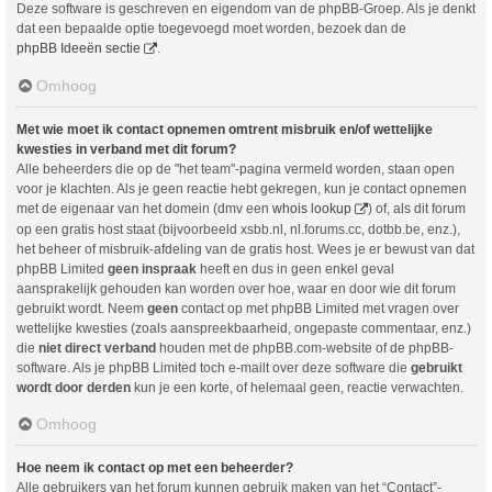
Deze software is geschreven en eigendom van de phpBB-Groep. Als je denkt
dat een bepaalde optie toegevoegd moet worden, bezoek dan de
phpBB Ideeën sectie
.
Omhoog
Met wie moet ik contact opnemen omtrent misbruik en/of wettelijke
kwesties in verband met dit forum?
Alle beheerders die op de "het team"-pagina vermeld worden, staan open
voor je klachten. Als je geen reactie hebt gekregen, kun je contact opnemen
met de eigenaar van het domein (dmv een
whois lookup
) of, als dit forum
op een gratis host staat (bijvoorbeeld xsbb.nl, nl.forums.cc, dotbb.be, enz.),
het beheer of misbruik-afdeling van de gratis host. Wees je er bewust van dat
phpBB Limited
geen inspraak
heeft en dus in geen enkel geval
aansprakelijk gehouden kan worden over hoe, waar en door wie dit forum
gebruikt wordt. Neem
geen
contact op met phpBB Limited met vragen over
wettelijke kwesties (zoals aanspreekbaarheid, ongepaste commentaar, enz.)
die
niet direct verband
houden met de phpBB.com-website of de phpBB-
software. Als je phpBB Limited toch e-mailt over deze software die
gebruikt
wordt door derden
kun je een korte, of helemaal geen, reactie verwachten.
Omhoog
Hoe neem ik contact op met een beheerder?
Alle gebruikers van het forum kunnen gebruik maken van het “Contact”-