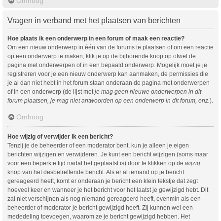
Omhoog
Vragen in verband met het plaatsen van berichten
Hoe plaats ik een onderwerp in een forum of maak een reactie?
Om een nieuw onderwerp in één van de forums te plaatsen of om een reactie
op een onderwerp te maken, klik je op de bijhorende knop op ofwel de
pagina met onderwerpen of in een bepaald onderwerp. Mogelijk moet je je
registreren voor je een nieuw onderwerp kan aanmaken, de permissies die
je al dan niet hebt in het forum staan onderaan de pagina met onderwerpen
of in een onderwerp (de lijst met
je mag geen nieuwe onderwerpen in dit
forum plaatsen, je mag niet antwoorden op een onderwerp in dit forum, enz.
).
Omhoog
Hoe wijzig of verwijder ik een bericht?
Tenzij je de beheerder of een moderator bent, kun je alleen je eigen
berichten wijzigen en verwijderen. Je kunt een bericht wijzigen (soms maar
voor een beperkte tijd nadat het geplaatst is) door te klikken op de
wijzig
knop van het desbetreffende bericht. Als er al iemand op je bericht
gereageerd heeft, komt er onderaan je bericht een klein tekstje dat zegt
hoeveel keer en wanneer je het bericht voor het laatst je gewijzigd hebt. Dit
zal niet verschijnen als nog niemand gereageerd heeft, evenmin als een
beheerder of moderator je bericht gewijzigd heeft. Zij kunnen wel een
mededeling toevoegen, waarom ze je bericht gewijzigd hebben. Het