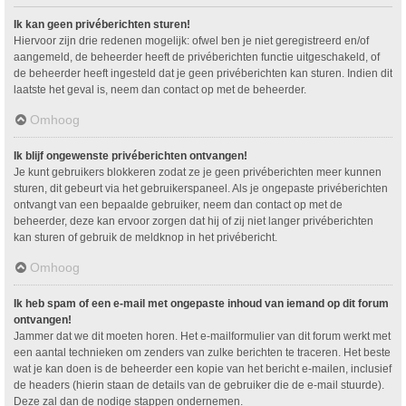
Ik kan geen privéberichten sturen!
Hiervoor zijn drie redenen mogelijk: ofwel ben je niet geregistreerd en/of
aangemeld, de beheerder heeft de privéberichten functie uitgeschakeld, of
de beheerder heeft ingesteld dat je geen privéberichten kan sturen. Indien dit
laatste het geval is, neem dan contact op met de beheerder.
Omhoog
Ik blijf ongewenste privéberichten ontvangen!
Je kunt gebruikers blokkeren zodat ze je geen privéberichten meer kunnen
sturen, dit gebeurt via het gebruikerspaneel. Als je ongepaste privéberichten
ontvangt van een bepaalde gebruiker, neem dan contact op met de
beheerder, deze kan ervoor zorgen dat hij of zij niet langer privéberichten
kan sturen of gebruik de meldknop in het privébericht.
Omhoog
Ik heb spam of een e-mail met ongepaste inhoud van iemand op dit forum
ontvangen!
Jammer dat we dit moeten horen. Het e-mailformulier van dit forum werkt met
een aantal technieken om zenders van zulke berichten te traceren. Het beste
wat je kan doen is de beheerder een kopie van het bericht e-mailen, inclusief
de headers (hierin staan de details van de gebruiker die de e-mail stuurde).
Deze zal dan de nodige stappen ondernemen.