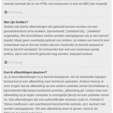
meeste opmaak die je via HTML kan toepassen is ook via BBCode mogelijk.
Omhoog
Wat zijn Smilies?
Smilies zijn kleine afbeeldingen die gebruikt kunnen worden om een
gevoelstoestand uit te drukken, bijvoorbeeld :) betekent blij, :( betekent
ongelukkig. Alle beschikbare smilies worden weergegeven als je een bericht
plaatst. Maak geen overdadig gebruik van smilies, ze maken een bericht snel
onleesbaar wat er toe kan leiden dat een moderator je bericht aanpast of
heel je bericht verwijdert. De beheerder kan ook een maximaal aantal
smilies, dat in een bericht gebruikt mag worden, bepaald hebben.
Omhoog
Kan ik afbeeldingen plaatsen?
Ja, je kunt afbeeldingen in je bericht weergeven. Als de beheerder bijlagen
toelaat kun je een afbeelding naar het forum uploaden. Anders moet je er
voor zorgen dat de afbeelding op een andere publieke server beschikbaar is,
bijvoorbeeld http://www.voorbeeld.com/mijn_afbeelding.gif. Linken naar een
afbeelding op je eigen computer is onmogelijk (tenzij het een publieke server
is). Ook afbeeldingen die een authentificatie vereisen zoals in: Hotmail of
Yahoo mailboxen, een wachtwoord beschermde website, enz. kunnen niet
worden weergegeven. Om een afbeelding weer te geven, moet je de