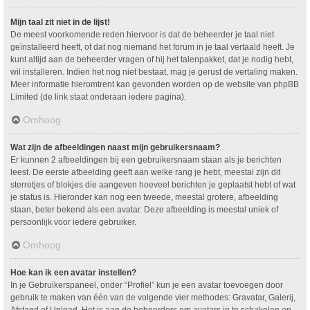
Mijn taal zit niet in de lijst!
De meest voorkomende reden hiervoor is dat de beheerder je taal niet
geïnstalleerd heeft, of dat nog niemand het forum in je taal vertaald heeft. Je
kunt altijd aan de beheerder vragen of hij het talenpakket, dat je nodig hebt,
wil installeren. Indien het nog niet bestaat, mag je gerust de vertaling maken.
Meer informatie hieromtrent kan gevonden worden op de website van phpBB
Limited (de link staat onderaan iedere pagina).
Omhoog
Wat zijn de afbeeldingen naast mijn gebruikersnaam?
Er kunnen 2 afbeeldingen bij een gebruikersnaam staan als je berichten
leest. De eerste afbeelding geeft aan welke rang je hebt, meestal zijn dit
sterretjes of blokjes die aangeven hoeveel berichten je geplaatst hebt of wat
je status is. Hieronder kan nog een tweede, meestal grotere, afbeelding
staan, beter bekend als een avatar. Deze afbeelding is meestal uniek of
persoonlijk voor iedere gebruiker.
Omhoog
Hoe kan ik een avatar instellen?
In je Gebruikerspaneel, onder “Profiel” kun je een avatar toevoegen door
gebruik te maken van één van de volgende vier methodes: Gravatar, Galerij,
Afstand of Upload. Het is aan de beheerders om avatars in te schakelen en