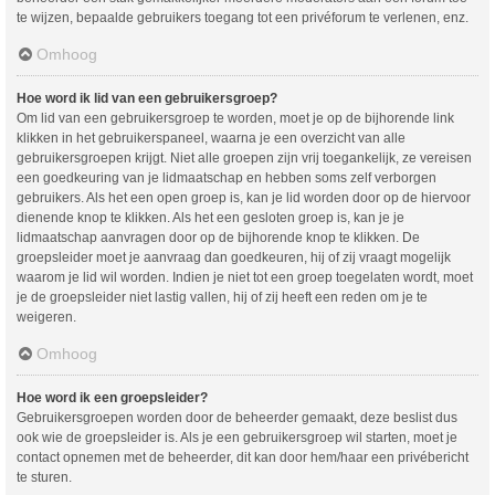
te wijzen, bepaalde gebruikers toegang tot een privéforum te verlenen, enz.
Omhoog
Hoe word ik lid van een gebruikersgroep?
Om lid van een gebruikersgroep te worden, moet je op de bijhorende link
klikken in het gebruikerspaneel, waarna je een overzicht van alle
gebruikersgroepen krijgt. Niet alle groepen zijn vrij toegankelijk, ze vereisen
een goedkeuring van je lidmaatschap en hebben soms zelf verborgen
gebruikers. Als het een open groep is, kan je lid worden door op de hiervoor
dienende knop te klikken. Als het een gesloten groep is, kan je je
lidmaatschap aanvragen door op de bijhorende knop te klikken. De
groepsleider moet je aanvraag dan goedkeuren, hij of zij vraagt mogelijk
waarom je lid wil worden. Indien je niet tot een groep toegelaten wordt, moet
je de groepsleider niet lastig vallen, hij of zij heeft een reden om je te
weigeren.
Omhoog
Hoe word ik een groepsleider?
Gebruikersgroepen worden door de beheerder gemaakt, deze beslist dus
ook wie de groepsleider is. Als je een gebruikersgroep wil starten, moet je
contact opnemen met de beheerder, dit kan door hem/haar een privébericht
te sturen.