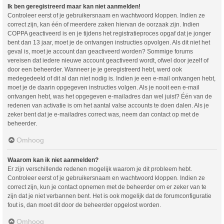
Ik ben geregistreerd maar kan niet aanmelden!
Controleer eerst of je gebruikersnaam en wachtwoord kloppen. Indien ze
correct zijn, kan één of meerdere zaken hiervan de oorzaak zijn. Indien
COPPA geactiveerd is en je tijdens het registratieproces opgaf dat je jonger
bent dan 13 jaar, moet je de ontvangen instructies opvolgen. Als dit niet het
geval is, moet je account dan geactiveerd worden? Sommige forums
vereisen dat iedere nieuwe account geactiveerd wordt, ofwel door jezelf of
door een beheerder. Wanneer je je geregistreerd hebt, werd ook
medegedeeld of dit al dan niet nodig is. Indien je een e-mail ontvangen hebt,
moet je de daarin opgegeven instructies volgen. Als je nooit een e-mail
ontvangen hebt, was het opgegeven e-mailadres dan wel juist? Één van de
redenen van activatie is om het aantal valse accounts te doen dalen. Als je
zeker bent dat je e-mailadres correct was, neem dan contact op met de
beheerder.
Omhoog
Waarom kan ik niet aanmelden?
Er zijn verschillende redenen mogelijk waarom je dit probleem hebt.
Controleer eerst of je gebruikersnaam en wachtwoord kloppen. Indien ze
correct zijn, kun je contact opnemen met de beheerder om er zeker van te
zijn dat je niet verbannen bent. Het is ook mogelijk dat de forumconfiguratie
fout is, dan moet dit door de beheerder opgelost worden.
Omhoog