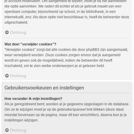
je account misbruiken. Om aangemeld te blijven, moet je bij het aanmelden
die optie aanvinken. We raden dit echter af als je gebruik maakt van een
openbare computer, bijvoorbeeld op school, in de bibliotheek, in een
internetcafé, enz. Als deze optie niet beschikbaar is, heeft de beheerder deze
uitgeschakeld.
Omhoog
Wat doet "verwijder cookies"?
"Verwijder cookies" zorgt dat alle cookies die door phpBB3 zijn aangemaakt,
weer verwijderd worden. Deze cookies zorgen ervoor dat je aangemeld
wordt en geven ook de mogelijkheid, indien de beheerder dit heeft
inschakeld, om te zien welke onderwerpen je al gelezen hebt.
Omhoog
Gebruikersvoorkeuren en instellingen
Hoe verander ik mijn instellingen?
Als je geregistreerd bent, worden al je gegevens opgeslagen in de database.
Om ze te wijzigen moet je op de
gebruikerspaneel
link klikken (deze staat
meestal bovenaan op de pagina, maar dit kan verschillen), daarna kun je je
instellingen wijzigen.
Omhoog