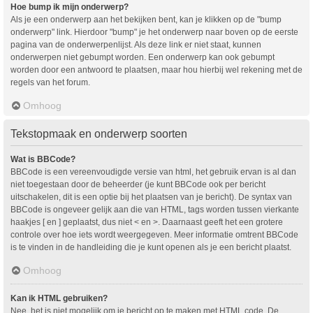
Hoe bump ik mijn onderwerp?
Als je een onderwerp aan het bekijken bent, kan je klikken op de "bump
onderwerp" link. Hierdoor "bump" je het onderwerp naar boven op de eerste
pagina van de onderwerpenlijst. Als deze link er niet staat, kunnen
onderwerpen niet gebumpt worden. Een onderwerp kan ook gebumpt
worden door een antwoord te plaatsen, maar hou hierbij wel rekening met de
regels van het forum.
Omhoog
Tekstopmaak en onderwerp soorten
Wat is BBCode?
BBCode is een vereenvoudigde versie van html, het gebruik ervan is al dan
niet toegestaan door de beheerder (je kunt BBCode ook per bericht
uitschakelen, dit is een optie bij het plaatsen van je bericht). De syntax van
BBCode is ongeveer gelijk aan die van HTML, tags worden tussen vierkante
haakjes [ en ] geplaatst, dus niet < en >. Daarnaast geeft het een grotere
controle over hoe iets wordt weergegeven. Meer informatie omtrent BBCode
is te vinden in de handleiding die je kunt openen als je een bericht plaatst.
Omhoog
Kan ik HTML gebruiken?
Nee, het is niet mogelijk om je bericht op te maken met HTML code. De