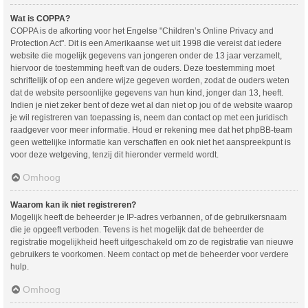
Wat is COPPA?
COPPA is de afkorting voor het Engelse "Children’s Online Privacy and
Protection Act". Dit is een Amerikaanse wet uit 1998 die vereist dat iedere
website die mogelijk gegevens van jongeren onder de 13 jaar verzamelt,
hiervoor de toestemming heeft van de ouders. Deze toestemming moet
schriftelijk of op een andere wijze gegeven worden, zodat de ouders weten
dat de website persoonlijke gegevens van hun kind, jonger dan 13, heeft.
Indien je niet zeker bent of deze wet al dan niet op jou of de website waarop
je wil registreren van toepassing is, neem dan contact op met een juridisch
raadgever voor meer informatie. Houd er rekening mee dat het phpBB-team
geen wettelijke informatie kan verschaffen en ook niet het aanspreekpunt is
voor deze wetgeving, tenzij dit hieronder vermeld wordt.
Omhoog
Waarom kan ik niet registreren?
Mogelijk heeft de beheerder je IP-adres verbannen, of de gebruikersnaam
die je opgeeft verboden. Tevens is het mogelijk dat de beheerder de
registratie mogelijkheid heeft uitgeschakeld om zo de registratie van nieuwe
gebruikers te voorkomen. Neem contact op met de beheerder voor verdere
hulp.
Omhoog