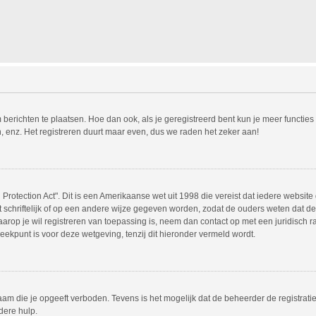
m berichten te plaatsen. Hoe dan ook, als je geregistreerd bent kun je meer functie
, enz. Het registreren duurt maar even, dus we raden het zeker aan!
Protection Act". Dit is een Amerikaanse wet uit 1998 die vereist dat iedere websit
chriftelijk of op een andere wijze gegeven worden, zodat de ouders weten dat de 
 waarop je wil registreren van toepassing is, neem dan contact op met een juridisc
eekpunt is voor deze wetgeving, tenzij dit hieronder vermeld wordt.
am die je opgeeft verboden. Tevens is het mogelijk dat de beheerder de registrati
dere hulp.