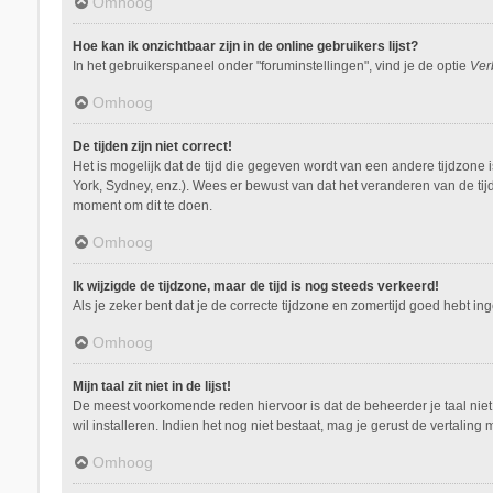
Omhoog
Hoe kan ik onzichtbaar zijn in de online gebruikers lijst?
In het gebruikerspaneel onder "foruminstellingen", vind je de optie
Ver
Omhoog
De tijden zijn niet correct!
Het is mogelijk dat de tijd die gegeven wordt van een andere tijdzone 
York, Sydney, enz.). Wees er bewust van dat het veranderen van de tij
moment om dit te doen.
Omhoog
Ik wijzigde de tijdzone, maar de tijd is nog steeds verkeerd!
Als je zeker bent dat je de correcte tijdzone en zomertijd goed hebt i
Omhoog
Mijn taal zit niet in de lijst!
De meest voorkomende reden hiervoor is dat de beheerder je taal niet ge
wil installeren. Indien het nog niet bestaat, mag je gerust de vertal
Omhoog