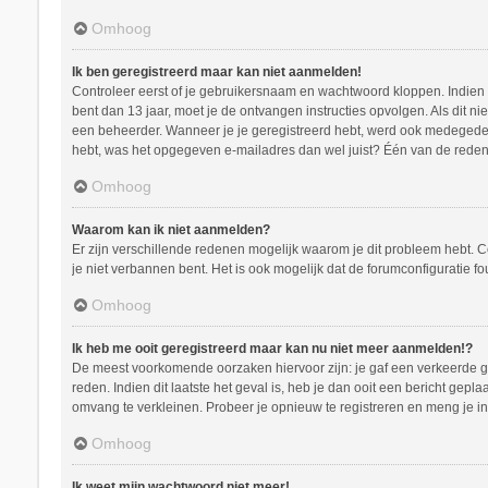
Omhoog
Ik ben geregistreerd maar kan niet aanmelden!
Controleer eerst of je gebruikersnaam en wachtwoord kloppen. Indien ze
bent dan 13 jaar, moet je de ontvangen instructies opvolgen. Als dit n
een beheerder. Wanneer je je geregistreerd hebt, werd ook medegedeeld
hebt, was het opgegeven e-mailadres dan wel juist? Één van de redenen
Omhoog
Waarom kan ik niet aanmelden?
Er zijn verschillende redenen mogelijk waarom je dit probleem hebt. C
je niet verbannen bent. Het is ook mogelijk dat de forumconfiguratie f
Omhoog
Ik heb me ooit geregistreerd maar kan nu niet meer aanmelden!?
De meest voorkomende oorzaken hiervoor zijn: je gaf een verkeerde ge
reden. Indien dit laatste het geval is, heb je dan ooit een bericht ge
omvang te verkleinen. Probeer je opnieuw te registreren en meng je in
Omhoog
Ik weet mijn wachtwoord niet meer!