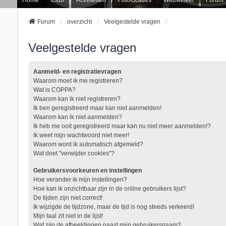
Forum
overzicht
Veelgestelde vragen
Veelgestelde vragen
Aanmeld- en registratievragen
Waarom moet ik me registreren?
Wat is COPPA?
Waarom kan ik niet registreren?
Ik ben geregistreerd maar kan niet aanmelden!
Waarom kan ik niet aanmelden?
Ik heb me ooit geregistreerd maar kan nu niet meer aanmelden!?
Ik weet mijn wachtwoord niet meer!
Waarom word ik automatisch afgemeld?
Wat doet "verwijder cookies"?
Gebruikersvoorkeuren en instellingen
Hoe verander ik mijn instellingen?
Hoe kan ik onzichtbaar zijn in de online gebruikers lijst?
De tijden zijn niet correct!
Ik wijzigde de tijdzone, maar de tijd is nog steeds verkeerd!
Mijn taal zit niet in de lijst!
Wat zijn de afbeeldingen naast mijn gebruikersnaam?