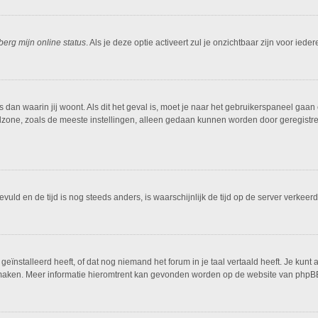
berg mijn online status
. Als je deze optie activeert zul je onzichtbaar zijn voor ied
is dan waarin jij woont. Als dit het geval is, moet je naar het gebruikerspaneel g
dzone, zoals de meeste instellingen, alleen gedaan kunnen worden door geregistreer
ngevuld en de tijd is nog steeds anders, is waarschijnlijk de tijd op de server ver
ïnstalleerd heeft, of dat nog niemand het forum in je taal vertaald heeft. Je kunt al
ing maken. Meer informatie hieromtrent kan gevonden worden op de website van phpBB