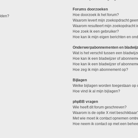
Forums doorzoeken
Hoe doorzoek ik het forum?
elden?
Waarom levert mijn zoekopdracht geen
Waarom resulteert mijn zoekopdracht 
Hoe zoek ik een gebruiker?
Hoe kan ik mijn eigen berichten en o
Onderwerpabonnementen en bladwij
Wat is het verschil tussen een bladwi
Hoe kan ik een bladwijzer of abonneme
Hoe kan ik een bladwijzer of abonneme
Hoe zeg ik mijn abonnement op?
Bijlagen
Welke bijlagen worden toegestaan op d
Hoe vind ik al mijn bijlagen?
phpBB vragen
Wie heeft dit forum geschreven?
Waarom is de optie X niet beschikbaar
Met wie moet ik contact opnemen omtren
Hoe neem ik contact op met een behe