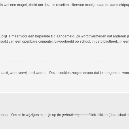
r is wel een mogelijkheid om deze te resetten. Hiervoor moet je naar de aanmeldp
, blijf je maar voor een bepaalde tijd aangemeld. Zo wordt vermeden dat anderen j
aakt van een openbare computer, bijvoorbeeld op school, in de bibliotheek, in een i
emaakt, weer verwijderd worden. Deze cookies zorgen ervoor dat je aangemeld word
tabase. Om ze te wijzigen moet je op de
gebruikerspaneel
link klikken (deze staat