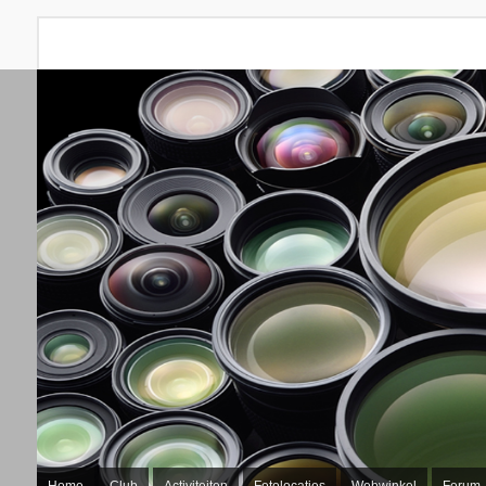
Home
Club
Activiteiten
Fotolocaties
Webwinkel
Forum