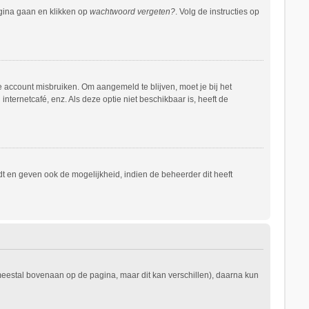
agina gaan en klikken op
wachtwoord vergeten?
. Volg de instructies op
e account misbruiken. Om aangemeld te blijven, moet je bij het
nternetcafé, enz. Als deze optie niet beschikbaar is, heeft de
t en geven ook de mogelijkheid, indien de beheerder dit heeft
 meestal bovenaan op de pagina, maar dit kan verschillen), daarna kun