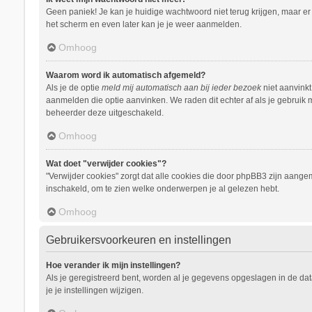
Geen paniek! Je kan je huidige wachtwoord niet terug krijgen, maar e
het scherm en even later kan je je weer aanmelden.
Omhoog
Waarom word ik automatisch afgemeld?
Als je de optie
meld mij automatisch aan bij ieder bezoek
niet aanvinkt
aanmelden die optie aanvinken. We raden dit echter af als je gebruik m
beheerder deze uitgeschakeld.
Omhoog
Wat doet "verwijder cookies"?
"Verwijder cookies" zorgt dat alle cookies die door phpBB3 zijn aang
inschakeld, om te zien welke onderwerpen je al gelezen hebt.
Omhoog
Gebruikersvoorkeuren en instellingen
Hoe verander ik mijn instellingen?
Als je geregistreerd bent, worden al je gegevens opgeslagen in de da
je je instellingen wijzigen.