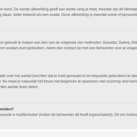
leest. De eerste afbeelding geeft aan welke rang je hebt, meestal zijn dit sterretj
g staan, beter bekend als een avatar. Deze afbeelding is meestal uniek of persoonli
oor gebruik te maken van één van de volgende vier methodes: Gravatar, Galerij, Af
geen avatars kunt gebruiken, neem dan contact op met een beheerder voor je vragen
e over het aantal berchten dat je hebt gemaakt of om bepaalde gebruikers te ident
 Nu moet je natuurlijk het forum niet beginnen te spammen met onzinnig veel beric
hten aantal doen dalen.
nmelden?
ouwde e-mailformulier (indien de beheerder dit heeft ingeschakeld). Dit om misb