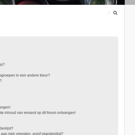
Z
o
e
k
ep?
sgroepen in een andere kleur?
"?
vangen!
te inhoud van iemand op dit forum ontvangen!
denlijst?
 aan mijn vrienden- en/of vijandenlijst?