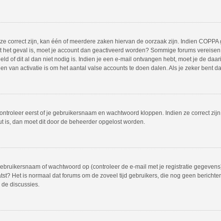
 correct zijn, kan één of meerdere zaken hiervan de oorzaak zijn. Indien COPPA gea
iet het geval is, moet je account dan geactiveerd worden? Sommige forums vereisen 
 of dit al dan niet nodig is. Indien je een e-mail ontvangen hebt, moet je de daar
 van activatie is om het aantal valse accounts te doen dalen. Als je zeker bent d
ontroleer eerst of je gebruikersnaam en wachtwoord kloppen. Indien ze correct zij
out is, dan moet dit door de beheerder opgelost worden.
bruikersnaam of wachtwoord op (controleer de e-mail met je registratie gegevens)
plaatst? Het is normaal dat forums om de zoveel tijd gebruikers, die nog geen beric
 de discussies.