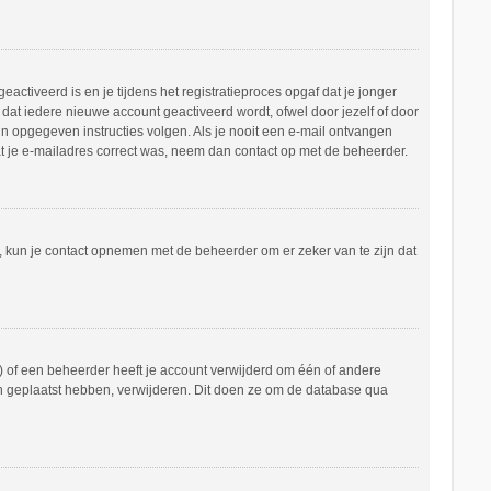
ctiveerd is en je tijdens het registratieproces opgaf dat je jonger
dat iedere nieuwe account geactiveerd wordt, ofwel door jezelf of door
in opgegeven instructies volgen. Als je nooit een e-mail ontvangen
at je e-mailadres correct was, neem dan contact op met de beheerder.
n, kun je contact opnemen met de beheerder om er zeker van te zijn dat
 of een beheerder heeft je account verwijderd om één of andere
hten geplaatst hebben, verwijderen. Dit doen ze om de database qua