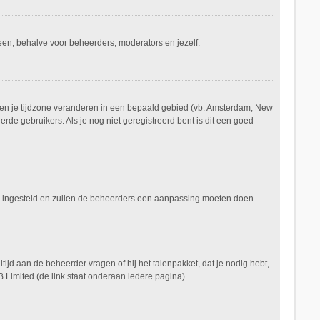
ereen, behalve voor beheerders, moderators en jezelf.
aan en je tijdzone veranderen in een bepaald gebied (vb: Amsterdam, New
de gebruikers. Als je nog niet geregistreerd bent is dit een goed
keerd ingesteld en zullen de beheerders een aanpassing moeten doen.
tijd aan de beheerder vragen of hij het talenpakket, dat je nodig hebt,
 Limited (de link staat onderaan iedere pagina).