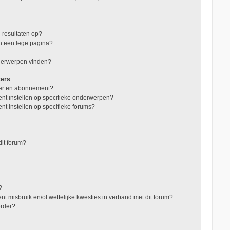
 resultaten op?
in een lege pagina?
nderwerpen vinden?
zers
jzer en abonnement?
nt instellen op specifieke onderwerpen?
nt instellen op specifieke forums?
it forum?
?
t misbruik en/of wettelijke kwesties in verband met dit forum?
erder?