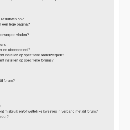
 resultaten op?
in een lege pagina?
nderwerpen vinden?
zers
jzer en abonnement?
nt instellen op specifieke onderwerpen?
nt instellen op specifieke forums?
it forum?
?
t misbruik en/of wettelijke kwesties in verband met dit forum?
erder?