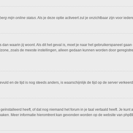
berg mijn online status
. Als je deze optie activeert zul je onzichtbaar zijn voor ied
is dan waarin jij woont. Als dit het geval is, moet je naar het gebruikerspaneel g
dzone, zoals de meeste instellingen, alleen gedaan kunnen worden door geregistreer
ngevuld en de tijd is nog steeds anders, is waarschijnlijk de tijd op de server ver
ïnstalleerd heeft, of dat nog niemand het forum in je taal vertaald heeft. Je kunt al
ing maken. Meer informatie hieromtrent kan gevonden worden op de website van phpBB