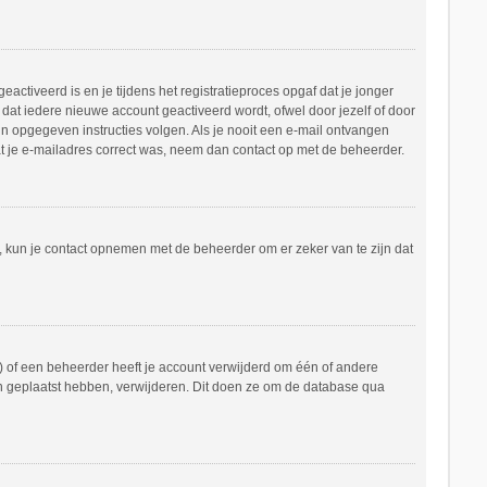
ctiveerd is en je tijdens het registratieproces opgaf dat je jonger
dat iedere nieuwe account geactiveerd wordt, ofwel door jezelf of door
in opgegeven instructies volgen. Als je nooit een e-mail ontvangen
at je e-mailadres correct was, neem dan contact op met de beheerder.
n, kun je contact opnemen met de beheerder om er zeker van te zijn dat
 of een beheerder heeft je account verwijderd om één of andere
hten geplaatst hebben, verwijderen. Dit doen ze om de database qua