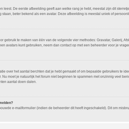
leest. De eerste afbeelding geeft aan welke rang je hebt, meestal zijn dit sterretj
g staan, beter bekend als een avatar. Deze afbeelding is meestal uniek of persoonli
oor gebruik te maken van één van de volgende vier methodes: Gravatar, Galerij, Af
geen avatars kunt gebruiken, neem dan contact op met een beheerder voor je vragen
e over het aantal berchten dat je hebt gemaakt of om bepaalde gebruikers te ident
 Nu moet je natuurlijk het forum niet beginnen te spammen met onzinnig veel beric
hten aantal doen dalen.
nmelden?
ouwde e-mailformulier (indien de beheerder dit heeft ingeschakeld). Dit om misb