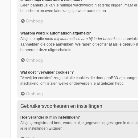
Geen paniek! Je kan je huidige wachtwoord niet terug krijgen, maar e
het scherm en even later kan je je weer aanmelden.
Omhoog
Waarom word ik automatisch afgemeld?
Als je de optie
meld mij automatisch aan bij ieder bezoek
niet aanvinkt
aanmelden die optie aanvinken. We raden dit echter af als je gebruik m
beheerder deze uitgeschakeld.
Omhoog
Wat doet "verwijder cookies"?
"Verwijder cookies" zorgt dat alle cookies die door phpBB3 zijn aang
inschakeld, om te zien welke onderwerpen je al gelezen hebt.
Omhoog
Gebruikersvoorkeuren en instellingen
Hoe verander ik mijn instellingen?
Als je geregistreerd bent, worden al je gegevens opgeslagen in de da
je je instellingen wijzigen.