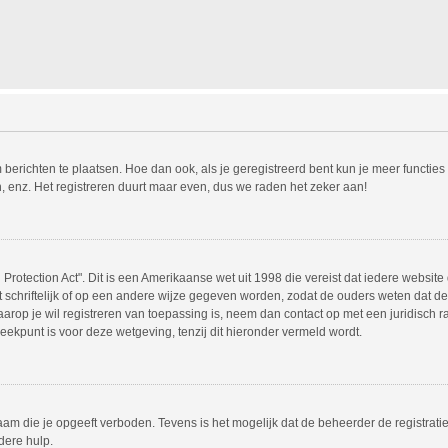
m berichten te plaatsen. Hoe dan ook, als je geregistreerd bent kun je meer functie
, enz. Het registreren duurt maar even, dus we raden het zeker aan!
Protection Act". Dit is een Amerikaanse wet uit 1998 die vereist dat iedere websit
chriftelijk of op een andere wijze gegeven worden, zodat de ouders weten dat de 
 waarop je wil registreren van toepassing is, neem dan contact op met een juridisc
eekpunt is voor deze wetgeving, tenzij dit hieronder vermeld wordt.
am die je opgeeft verboden. Tevens is het mogelijk dat de beheerder de registrati
dere hulp.