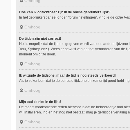
Omhoog
Hoe kan ik onzichtbaar zijn in de online gebruikers lijst?
In het gebruikerspaneel onder "foruminstellingen", vind je de optie
Ver
Omhoog
De tijden zijn niet correct!
Het is mogelijk dat de tijd die gegeven wordt van een andere tijdzone 
York, Sydney, enz.). Wees er bewust van dat het veranderen van de tij
moment om dit te doen.
Omhoog
Ik wijzigde de tijdzone, maar de tijd is nog steeds verkeerd!
Als je zeker bent dat je de correcte tijdzone en zomertijd goed hebt i
Omhoog
Mijn taal zit niet in de lijst!
De meest voorkomende reden hiervoor is dat de beheerder je taal niet ge
wil installeren. Indien het nog niet bestaat, mag je gerust de vertal
Omhoog