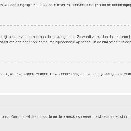
r is wel een mogelijkheid om deze te resetten. Hiervoor moet je naar de aanmeldp
, blijf je maar voor een bepaalde tijd aangemeld. Zo wordt vermeden dat anderen j
aakt van een openbare computer, bijvoorbeeld op school, in de bibliotheek, in een i
emaakt, weer verwijderd worden. Deze cookies zorgen ervoor dat je aangemeld word
tabase. Om ze te wijzigen moet je op de
gebruikerspaneel
link klikken (deze staat