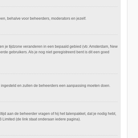
ereen, behalve voor beheerders, moderators en jezelf.
aan en je tijdzone veranderen in een bepaald gebied (vb: Amsterdam, New
de gebruikers. Als je nog niet geregistreerd bent is dit een goed
keerd ingesteld en zullen de beheerders een aanpassing moeten doen.
tijd aan de beheerder vragen of hij het talenpakket, dat je nodig hebt,
 Limited (de link staat onderaan iedere pagina).