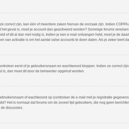
 correct zijn, kan één of meerdere zaken hiervan de oorzaak zijn. Indien COPPA gea
iet het geval is, moet je account dan geactiveerd worden? Sommige forums vereisen 
 of dit al dan niet nodig is. Indien je een e-mail ontvangen hebt, moet je de daar
 van activatie is om het aantal valse accounts te doen dalen. Als je zeker bent d
ontroleer eerst of je gebruikersnaam en wachtwoord kloppen. Indien ze correct zij
out is, dan moet dit door de beheerder opgelost worden.
bruikersnaam of wachtwoord op (controleer de e-mail met je registratie gegevens)
plaatst? Het is normaal dat forums om de zoveel tijd gebruikers, die nog geen beric
 de discussies.