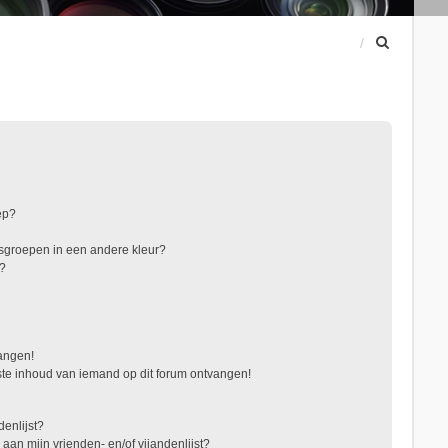
Z
o
e
k
ep?
sgroepen in een andere kleur?
"?
vangen!
te inhoud van iemand op dit forum ontvangen!
denlijst?
 aan mijn vrienden- en/of vijandenlijst?