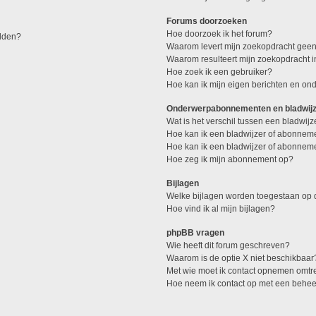
Forums doorzoeken
Hoe doorzoek ik het forum?
elden?
Waarom levert mijn zoekopdracht geen
Waarom resulteert mijn zoekopdracht 
Hoe zoek ik een gebruiker?
Hoe kan ik mijn eigen berichten en o
Onderwerpabonnementen en bladwij
Wat is het verschil tussen een bladwi
Hoe kan ik een bladwijzer of abonneme
Hoe kan ik een bladwijzer of abonneme
Hoe zeg ik mijn abonnement op?
Bijlagen
Welke bijlagen worden toegestaan op d
Hoe vind ik al mijn bijlagen?
phpBB vragen
Wie heeft dit forum geschreven?
Waarom is de optie X niet beschikbaar
Met wie moet ik contact opnemen omtren
Hoe neem ik contact op met een behe