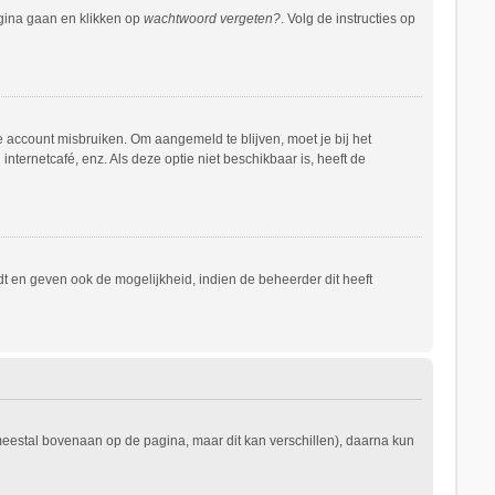
agina gaan en klikken op
wachtwoord vergeten?
. Volg de instructies op
e account misbruiken. Om aangemeld te blijven, moet je bij het
nternetcafé, enz. Als deze optie niet beschikbaar is, heeft de
t en geven ook de mogelijkheid, indien de beheerder dit heeft
 meestal bovenaan op de pagina, maar dit kan verschillen), daarna kun