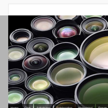
Home
Club
Activiteiten
Fotolocaties
Webwinkel
Forum