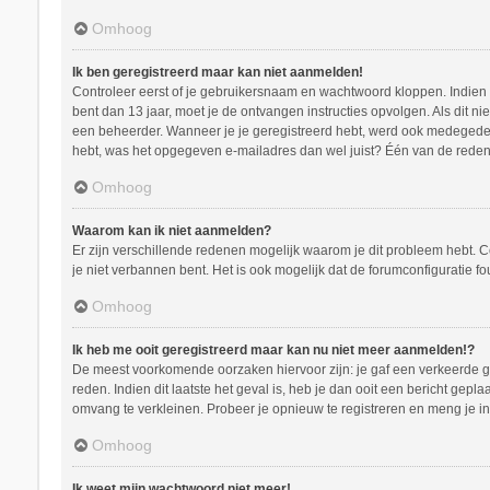
Omhoog
Ik ben geregistreerd maar kan niet aanmelden!
Controleer eerst of je gebruikersnaam en wachtwoord kloppen. Indien ze
bent dan 13 jaar, moet je de ontvangen instructies opvolgen. Als dit n
een beheerder. Wanneer je je geregistreerd hebt, werd ook medegedeeld
hebt, was het opgegeven e-mailadres dan wel juist? Één van de redenen
Omhoog
Waarom kan ik niet aanmelden?
Er zijn verschillende redenen mogelijk waarom je dit probleem hebt. C
je niet verbannen bent. Het is ook mogelijk dat de forumconfiguratie f
Omhoog
Ik heb me ooit geregistreerd maar kan nu niet meer aanmelden!?
De meest voorkomende oorzaken hiervoor zijn: je gaf een verkeerde ge
reden. Indien dit laatste het geval is, heb je dan ooit een bericht ge
omvang te verkleinen. Probeer je opnieuw te registreren en meng je in
Omhoog
Ik weet mijn wachtwoord niet meer!