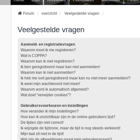
Forum
overzicht
Veelgestelde vragen
Veelgestelde vragen
Aanmeld- en registratievragen
Waarom moet ik me registreren?
Wat is COPPA?
Waarom kan ik niet registreren?
Ik ben geregistreerd maar kan niet aanmelden!
Waarom kan ik niet aanmelden?
Ik heb me ooit geregistreerd maar kan nu niet meer aanmelden!?
Ik weet mijn wachtwoord niet meer!
Waarom word ik automatisch afgemeld?
Wat doet "verwijder cookies"?
Gebruikersvoorkeuren en instellingen
Hoe verander ik mijn instellingen?
Hoe kan ik onzichtbaar zijn in de online gebruikers lijst?
De tijden zijn niet correct!
Ik wijzigde de tijdzone, maar de tijd is nog steeds verkeerd!
Mijn taal zit niet in de lijst!
Wat zijn de afbeeldingen naast mijn gebruikersnaam?