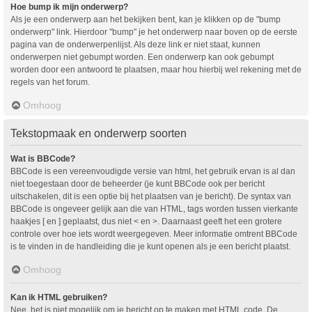
Hoe bump ik mijn onderwerp?
Als je een onderwerp aan het bekijken bent, kan je klikken op de "bump
onderwerp" link. Hierdoor "bump" je het onderwerp naar boven op de eerste
pagina van de onderwerpenlijst. Als deze link er niet staat, kunnen
onderwerpen niet gebumpt worden. Een onderwerp kan ook gebumpt
worden door een antwoord te plaatsen, maar hou hierbij wel rekening met de
regels van het forum.
Omhoog
Tekstopmaak en onderwerp soorten
Wat is BBCode?
BBCode is een vereenvoudigde versie van html, het gebruik ervan is al dan
niet toegestaan door de beheerder (je kunt BBCode ook per bericht
uitschakelen, dit is een optie bij het plaatsen van je bericht). De syntax van
BBCode is ongeveer gelijk aan die van HTML, tags worden tussen vierkante
haakjes [ en ] geplaatst, dus niet < en >. Daarnaast geeft het een grotere
controle over hoe iets wordt weergegeven. Meer informatie omtrent BBCode
is te vinden in de handleiding die je kunt openen als je een bericht plaatst.
Omhoog
Kan ik HTML gebruiken?
Nee, het is niet mogelijk om je bericht op te maken met HTML code. De