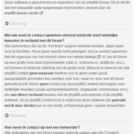
Deze software is geschreven en eigendom van de phpBB-Groep. Als je denkt
dat een bepaalde optie toegevoegd moet worden, bezoek dan de
phpBB Ideeën sectie
.
Omhoog
Met wie moet ik contact opnemen omtrent misbruik en/of wettelijke
kwesties in verband met dit forum?
Alle beheerders die op de "het team"-pagina vermeld worden, staan open
voor je klachten. Als je geen reactie hebt gekregen, kun je contact opnemen
met de eigenaar van het domein (dmv een
whois lookup
) of, als dit forum
op een gratis host staat (bijvoorbeeld xsbb.nl, nl.forums.cc, dotbb.be, enz.),
het beheer of misbruik-afdeling van de gratis host. Wees je er bewust van dat
phpBB Limited
geen inspraak
heeft en dus in geen enkel geval
aansprakelijk gehouden kan worden over hoe, waar en door wie dit forum
gebruikt wordt. Neem
geen
contact op met phpBB Limited met vragen over
wettelijke kwesties (zoals aanspreekbaarheid, ongepaste commentaar, enz.)
die
niet direct verband
houden met de phpBB.com-website of de phpBB-
software. Als je phpBB Limited toch e-mailt over deze software die
gebruikt
wordt door derden
kun je een korte, of helemaal geen, reactie verwachten.
Omhoog
Hoe neem ik contact op met een beheerder?
Alle gebruikers van het forum kunnen gebruik maken van het “Contact”-