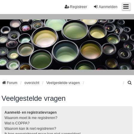
Registreer
Aanmelden
Forum
overzicht
Veelgestelde vragen
Veelgestelde vragen
k
Aanmeld- en registratievragen
Waarom moet ik me registreren?
Wat is COPPA?
Waarom kan ik niet registreren?
Ik ben geregistreerd maar kan niet aanmelden!