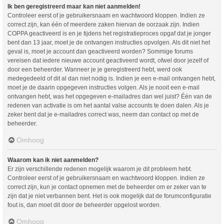
Ik ben geregistreerd maar kan niet aanmelden!
Controleer eerst of je gebruikersnaam en wachtwoord kloppen. Indien ze
correct zijn, kan één of meerdere zaken hiervan de oorzaak zijn. Indien
COPPA geactiveerd is en je tijdens het registratieproces opgaf dat je jonger
bent dan 13 jaar, moet je de ontvangen instructies opvolgen. Als dit niet het
geval is, moet je account dan geactiveerd worden? Sommige forums
vereisen dat iedere nieuwe account geactiveerd wordt, ofwel door jezelf of
door een beheerder. Wanneer je je geregistreerd hebt, werd ook
medegedeeld of dit al dan niet nodig is. Indien je een e-mail ontvangen hebt,
moet je de daarin opgegeven instructies volgen. Als je nooit een e-mail
ontvangen hebt, was het opgegeven e-mailadres dan wel juist? Één van de
redenen van activatie is om het aantal valse accounts te doen dalen. Als je
zeker bent dat je e-mailadres correct was, neem dan contact op met de
beheerder.
Omhoog
Waarom kan ik niet aanmelden?
Er zijn verschillende redenen mogelijk waarom je dit probleem hebt.
Controleer eerst of je gebruikersnaam en wachtwoord kloppen. Indien ze
correct zijn, kun je contact opnemen met de beheerder om er zeker van te
zijn dat je niet verbannen bent. Het is ook mogelijk dat de forumconfiguratie
fout is, dan moet dit door de beheerder opgelost worden.
Omhoog