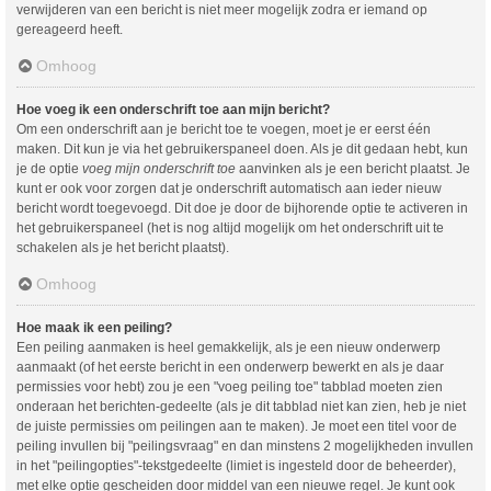
verwijderen van een bericht is niet meer mogelijk zodra er iemand op
gereageerd heeft.
Omhoog
Hoe voeg ik een onderschrift toe aan mijn bericht?
Om een onderschrift aan je bericht toe te voegen, moet je er eerst één
maken. Dit kun je via het gebruikerspaneel doen. Als je dit gedaan hebt, kun
je de optie
voeg mijn onderschrift toe
aanvinken als je een bericht plaatst. Je
kunt er ook voor zorgen dat je onderschrift automatisch aan ieder nieuw
bericht wordt toegevoegd. Dit doe je door de bijhorende optie te activeren in
het gebruikerspaneel (het is nog altijd mogelijk om het onderschrift uit te
schakelen als je het bericht plaatst).
Omhoog
Hoe maak ik een peiling?
Een peiling aanmaken is heel gemakkelijk, als je een nieuw onderwerp
aanmaakt (of het eerste bericht in een onderwerp bewerkt en als je daar
permissies voor hebt) zou je een "voeg peiling toe" tabblad moeten zien
onderaan het berichten-gedeelte (als je dit tabblad niet kan zien, heb je niet
de juiste permissies om peilingen aan te maken). Je moet een titel voor de
peiling invullen bij "peilingsvraag" en dan minstens 2 mogelijkheden invullen
in het "peilingopties"-tekstgedeelte (limiet is ingesteld door de beheerder),
met elke optie gescheiden door middel van een nieuwe regel. Je kunt ook