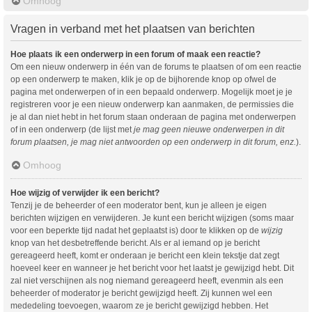
Omhoog
Vragen in verband met het plaatsen van berichten
Hoe plaats ik een onderwerp in een forum of maak een reactie?
Om een nieuw onderwerp in één van de forums te plaatsen of om een reactie
op een onderwerp te maken, klik je op de bijhorende knop op ofwel de
pagina met onderwerpen of in een bepaald onderwerp. Mogelijk moet je je
registreren voor je een nieuw onderwerp kan aanmaken, de permissies die
je al dan niet hebt in het forum staan onderaan de pagina met onderwerpen
of in een onderwerp (de lijst met
je mag geen nieuwe onderwerpen in dit
forum plaatsen, je mag niet antwoorden op een onderwerp in dit forum, enz.
).
Omhoog
Hoe wijzig of verwijder ik een bericht?
Tenzij je de beheerder of een moderator bent, kun je alleen je eigen
berichten wijzigen en verwijderen. Je kunt een bericht wijzigen (soms maar
voor een beperkte tijd nadat het geplaatst is) door te klikken op de
wijzig
knop van het desbetreffende bericht. Als er al iemand op je bericht
gereageerd heeft, komt er onderaan je bericht een klein tekstje dat zegt
hoeveel keer en wanneer je het bericht voor het laatst je gewijzigd hebt. Dit
zal niet verschijnen als nog niemand gereageerd heeft, evenmin als een
beheerder of moderator je bericht gewijzigd heeft. Zij kunnen wel een
mededeling toevoegen, waarom ze je bericht gewijzigd hebben. Het