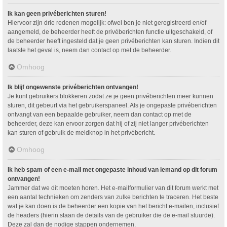
Ik kan geen privéberichten sturen!
Hiervoor zijn drie redenen mogelijk: ofwel ben je niet geregistreerd en/of
aangemeld, de beheerder heeft de privéberichten functie uitgeschakeld, of
de beheerder heeft ingesteld dat je geen privéberichten kan sturen. Indien dit
laatste het geval is, neem dan contact op met de beheerder.
Omhoog
Ik blijf ongewenste privéberichten ontvangen!
Je kunt gebruikers blokkeren zodat ze je geen privéberichten meer kunnen
sturen, dit gebeurt via het gebruikerspaneel. Als je ongepaste privéberichten
ontvangt van een bepaalde gebruiker, neem dan contact op met de
beheerder, deze kan ervoor zorgen dat hij of zij niet langer privéberichten
kan sturen of gebruik de meldknop in het privébericht.
Omhoog
Ik heb spam of een e-mail met ongepaste inhoud van iemand op dit forum
ontvangen!
Jammer dat we dit moeten horen. Het e-mailformulier van dit forum werkt met
een aantal technieken om zenders van zulke berichten te traceren. Het beste
wat je kan doen is de beheerder een kopie van het bericht e-mailen, inclusief
de headers (hierin staan de details van de gebruiker die de e-mail stuurde).
Deze zal dan de nodige stappen ondernemen.