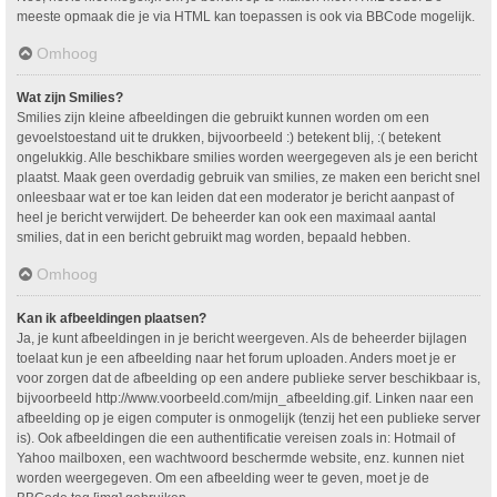
meeste opmaak die je via HTML kan toepassen is ook via BBCode mogelijk.
Omhoog
Wat zijn Smilies?
Smilies zijn kleine afbeeldingen die gebruikt kunnen worden om een
gevoelstoestand uit te drukken, bijvoorbeeld :) betekent blij, :( betekent
ongelukkig. Alle beschikbare smilies worden weergegeven als je een bericht
plaatst. Maak geen overdadig gebruik van smilies, ze maken een bericht snel
onleesbaar wat er toe kan leiden dat een moderator je bericht aanpast of
heel je bericht verwijdert. De beheerder kan ook een maximaal aantal
smilies, dat in een bericht gebruikt mag worden, bepaald hebben.
Omhoog
Kan ik afbeeldingen plaatsen?
Ja, je kunt afbeeldingen in je bericht weergeven. Als de beheerder bijlagen
toelaat kun je een afbeelding naar het forum uploaden. Anders moet je er
voor zorgen dat de afbeelding op een andere publieke server beschikbaar is,
bijvoorbeeld http://www.voorbeeld.com/mijn_afbeelding.gif. Linken naar een
afbeelding op je eigen computer is onmogelijk (tenzij het een publieke server
is). Ook afbeeldingen die een authentificatie vereisen zoals in: Hotmail of
Yahoo mailboxen, een wachtwoord beschermde website, enz. kunnen niet
worden weergegeven. Om een afbeelding weer te geven, moet je de