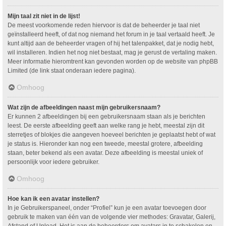
Mijn taal zit niet in de lijst!
De meest voorkomende reden hiervoor is dat de beheerder je taal niet
geïnstalleerd heeft, of dat nog niemand het forum in je taal vertaald heeft. Je
kunt altijd aan de beheerder vragen of hij het talenpakket, dat je nodig hebt,
wil installeren. Indien het nog niet bestaat, mag je gerust de vertaling maken.
Meer informatie hieromtrent kan gevonden worden op de website van phpBB
Limited (de link staat onderaan iedere pagina).
Omhoog
Wat zijn de afbeeldingen naast mijn gebruikersnaam?
Er kunnen 2 afbeeldingen bij een gebruikersnaam staan als je berichten
leest. De eerste afbeelding geeft aan welke rang je hebt, meestal zijn dit
sterretjes of blokjes die aangeven hoeveel berichten je geplaatst hebt of wat
je status is. Hieronder kan nog een tweede, meestal grotere, afbeelding
staan, beter bekend als een avatar. Deze afbeelding is meestal uniek of
persoonlijk voor iedere gebruiker.
Omhoog
Hoe kan ik een avatar instellen?
In je Gebruikerspaneel, onder “Profiel” kun je een avatar toevoegen door
gebruik te maken van één van de volgende vier methodes: Gravatar, Galerij,
Afstand of Upload. Het is aan de beheerders om avatars in te schakelen en