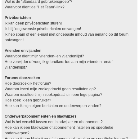
Wat is de "Standaard gebruikersgroep"?
Waarvoor dient de "Het Team"-link?
Privéberichten
Ik kan geen privéberichten sturen!
Ik blijf ongewenste privéberichten ontvangen!
Ik heb spam of een e-mail met ongepaste inhoud van iemand op dit forum
ontvangen!
Vrienden en vijanden
Waarvoor dient mijn vrienden- en vijandenlijst?
Hoe verwijder of voeg ik gebruikers toe aan mijn vrienden- en/of
vijandenlijst?
Forums doorzoeken
Hoe doorzoek ik het forum?
Waarom levert mijn zoekopdracht geen resultaten op?
Waarom resulteert mijn zoekopdracht in een lege pagina?
Hoe zoek ik een gebruiker?
Hoe kan ik mijn eigen berichten en onderwerpen vinden?
Onderwerpabonnementen en bladwijzers
Wat is het verschil tussen een bladwijzer en abonnement?
Hoe kan ik een bladwijzer of abonnement instellen op specifieke
onderwerpen?
Hoe kan ik een bladwijzer of abonnement instellen op specifieke forums?