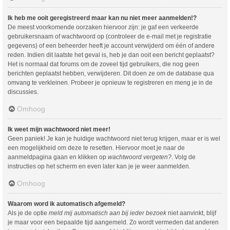
Ik heb me ooit geregistreerd maar kan nu niet meer aanmelden!?
De meest voorkomende oorzaken hiervoor zijn: je gaf een verkeerde
gebruikersnaam of wachtwoord op (controleer de e-mail met je registratie
gegevens) of een beheerder heeft je account verwijderd om één of andere
reden. Indien dit laatste het geval is, heb je dan ooit een bericht geplaatst?
Het is normaal dat forums om de zoveel tijd gebruikers, die nog geen
berichten geplaatst hebben, verwijderen. Dit doen ze om de database qua
omvang te verkleinen. Probeer je opnieuw te registreren en meng je in de
discussies.
Omhoog
Ik weet mijn wachtwoord niet meer!
Geen paniek! Je kan je huidige wachtwoord niet terug krijgen, maar er is wel
een mogelijkheid om deze te resetten. Hiervoor moet je naar de
aanmeldpagina gaan en klikken op
wachtwoord vergeten?
. Volg de
instructies op het scherm en even later kan je je weer aanmelden.
Omhoog
Waarom word ik automatisch afgemeld?
Als je de optie
meld mij automatisch aan bij ieder bezoek
niet aanvinkt, blijf
je maar voor een bepaalde tijd aangemeld. Zo wordt vermeden dat anderen