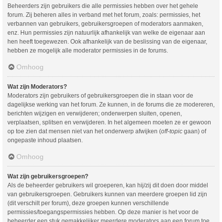
Beheerders zijn gebruikers die alle permissies hebben over het gehele
forum. Zij beheren alles in verband met het forum, zoals: permissies, het
verbannen van gebruikers, gebruikersgroepen of moderators aanmaken,
enz. Hun permissies zijn natuurlijk afhankelijk van welke de eigenaar aan
hen heeft toegewezen. Ook afhankelijk van de beslissing van de eigenaar,
hebben ze mogelijk alle moderator permissies in de forums.
Omhoog
Wat zijn Moderators?
Moderators zijn gebruikers of gebruikersgroepen die in staan voor de
dagelijkse werking van het forum. Ze kunnen, in de forums die ze modereren,
berichten wijzigen en verwijderen; onderwerpen sluiten, openen,
verplaatsen, splitsen en verwijderen. In het algemeen moeten ze er gewoon
op toe zien dat mensen niet van het onderwerp afwijken (
off-topic
gaan) of
ongepaste inhoud plaatsen.
Omhoog
Wat zijn gebruikersgroepen?
Als de beheerder gebruikers wil groeperen, kan hij/zij dit doen door middel
van gebruikersgroepen. Gebruikers kunnen van meerdere groepen lid zijn
(dit verschilt per forum), deze groepen kunnen verschillende
permissies/toegangspermissies hebben. Op deze manier is het voor de
beheerder een stuk gemakkelijker meerdere moderators aan een forum toe