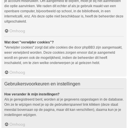
je account misbruiken. Om aangemeld te blijven, moet je bij het aanmelden
die optie aanvinken. We raden dit echter af als je gebruik maakt van een
openbare computer, bijvoorbeeld op school, in de bibliotheek, in een
internetcafé, enz. Als deze optie niet beschikbaar is, heeft de beheerder deze
uitgeschakeld.
Omhoog
Wat doet "verwijder cookies"?
"Verwijder cookies" zorgt dat alle cookies die door phpBB3 zijn aangemaakt,
weer verwijderd worden. Deze cookies zorgen ervoor dat je aangemeld
wordt en geven ook de mogelijkheid, indien de beheerder dit heeft
inschakeld, om te zien welke onderwerpen je al gelezen hebt.
Omhoog
Gebruikersvoorkeuren en instellingen
Hoe verander ik mijn instellingen?
Als je geregistreerd bent, worden al je gegevens opgeslagen in de database.
Om ze te wijzigen moet je op de
gebruikerspaneel
link klikken (deze staat
meestal bovenaan op de pagina, maar dit kan verschillen), daarna kun je je
instellingen wijzigen.
Omhoog