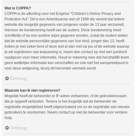
Wat is COPPA?
COPPA is de afkorting voor het Engelse "Children’s Online Privacy and
Protection Act". Dit is een Amerikaanse wet uit 1998 die vereist dat iedere
website die mogelijk gegevens van jongeren onder de 13 jaar verzamelt,
hiervoor de toestemming heeft van de ouders. Deze toestemming moet
schriftelijk of op een andere wijze gegeven worden, zodat de ouders weten
dat de website persoonlijke gegevens van hun kind, jonger dan 13, heeft.
Indien je niet zeker bent of deze wet al dan niet op jou of de website waarop
je wil registreren van toepassing is, neem dan contact op met een juridisch
raadgever voor meer informatie. Houd er rekening mee dat het phpBB-team
geen wettelijke informatie kan verschaffen en ook niet het aanspreekpunt is
voor deze wetgeving, tenzij dit hieronder vermeld wordt.
Omhoog
Waarom kan ik niet registreren?
Mogelijk heeft de beheerder je IP-adres verbannen, of de gebruikersnaam
die je opgeeft verboden. Tevens is het mogelijk dat de beheerder de
registratie mogelijkheid heeft uitgeschakeld om zo de registratie van nieuwe
gebruikers te voorkomen. Neem contact op met de beheerder voor verdere
hulp.
Omhoog