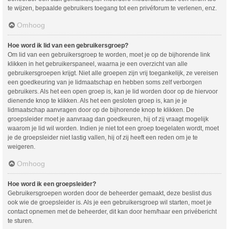
te wijzen, bepaalde gebruikers toegang tot een privéforum te verlenen, enz.
Omhoog
Hoe word ik lid van een gebruikersgroep?
Om lid van een gebruikersgroep te worden, moet je op de bijhorende link
klikken in het gebruikerspaneel, waarna je een overzicht van alle
gebruikersgroepen krijgt. Niet alle groepen zijn vrij toegankelijk, ze vereisen
een goedkeuring van je lidmaatschap en hebben soms zelf verborgen
gebruikers. Als het een open groep is, kan je lid worden door op de hiervoor
dienende knop te klikken. Als het een gesloten groep is, kan je je
lidmaatschap aanvragen door op de bijhorende knop te klikken. De
groepsleider moet je aanvraag dan goedkeuren, hij of zij vraagt mogelijk
waarom je lid wil worden. Indien je niet tot een groep toegelaten wordt, moet
je de groepsleider niet lastig vallen, hij of zij heeft een reden om je te
weigeren.
Omhoog
Hoe word ik een groepsleider?
Gebruikersgroepen worden door de beheerder gemaakt, deze beslist dus
ook wie de groepsleider is. Als je een gebruikersgroep wil starten, moet je
contact opnemen met de beheerder, dit kan door hem/haar een privébericht
te sturen.