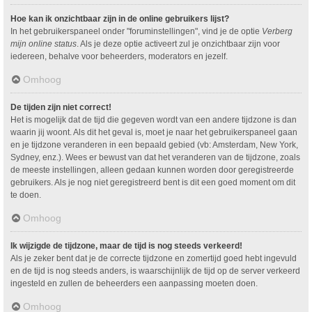
Hoe kan ik onzichtbaar zijn in de online gebruikers lijst?
In het gebruikerspaneel onder "foruminstellingen", vind je de optie
Verberg
mijn online status
. Als je deze optie activeert zul je onzichtbaar zijn voor
iedereen, behalve voor beheerders, moderators en jezelf.
Omhoog
De tijden zijn niet correct!
Het is mogelijk dat de tijd die gegeven wordt van een andere tijdzone is dan
waarin jij woont. Als dit het geval is, moet je naar het gebruikerspaneel gaan
en je tijdzone veranderen in een bepaald gebied (vb: Amsterdam, New York,
Sydney, enz.). Wees er bewust van dat het veranderen van de tijdzone, zoals
de meeste instellingen, alleen gedaan kunnen worden door geregistreerde
gebruikers. Als je nog niet geregistreerd bent is dit een goed moment om dit
te doen.
Omhoog
Ik wijzigde de tijdzone, maar de tijd is nog steeds verkeerd!
Als je zeker bent dat je de correcte tijdzone en zomertijd goed hebt ingevuld
en de tijd is nog steeds anders, is waarschijnlijk de tijd op de server verkeerd
ingesteld en zullen de beheerders een aanpassing moeten doen.
Omhoog