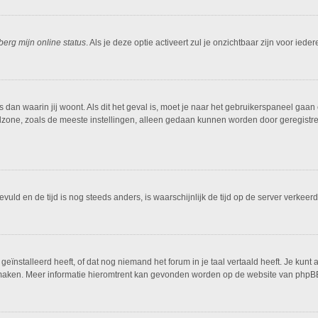
berg mijn online status
. Als je deze optie activeert zul je onzichtbaar zijn voor ied
is dan waarin jij woont. Als dit het geval is, moet je naar het gebruikerspaneel g
dzone, zoals de meeste instellingen, alleen gedaan kunnen worden door geregistreer
ngevuld en de tijd is nog steeds anders, is waarschijnlijk de tijd op de server ver
ïnstalleerd heeft, of dat nog niemand het forum in je taal vertaald heeft. Je kunt al
ing maken. Meer informatie hieromtrent kan gevonden worden op de website van phpBB