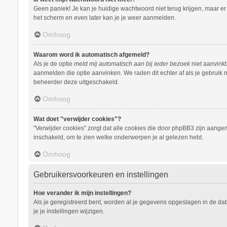
Geen paniek! Je kan je huidige wachtwoord niet terug krijgen, maar e
het scherm en even later kan je je weer aanmelden.
Omhoog
Waarom word ik automatisch afgemeld?
Als je de optie
meld mij automatisch aan bij ieder bezoek
niet aanvinkt
aanmelden die optie aanvinken. We raden dit echter af als je gebruik m
beheerder deze uitgeschakeld.
Omhoog
Wat doet "verwijder cookies"?
"Verwijder cookies" zorgt dat alle cookies die door phpBB3 zijn aang
inschakeld, om te zien welke onderwerpen je al gelezen hebt.
Omhoog
Gebruikersvoorkeuren en instellingen
Hoe verander ik mijn instellingen?
Als je geregistreerd bent, worden al je gegevens opgeslagen in de da
je je instellingen wijzigen.