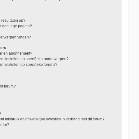
 resultaten op?
in een lege pagina?
nderwerpen vinden?
zers
jzer en abonnement?
nt instellen op specifieke onderwerpen?
nt instellen op specifieke forums?
it forum?
?
t misbruik en/of wettelijke kwesties in verband met dit forum?
erder?