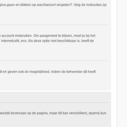
agina gaan en klikken op
wachtwoord vergeten?
. Volg de instructies op
e account misbruiken. Om aangemeld te blijven, moet je bij het
nternetcafé, enz. Als deze optie niet beschikbaar is, heeft de
t en geven ook de mogelijkheid, indien de beheerder dit heeft
 meestal bovenaan op de pagina, maar dit kan verschillen), daarna kun