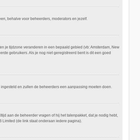
ereen, behalve voor beheerders, moderators en jezelf.
aan en je tijdzone veranderen in een bepaald gebied (vb: Amsterdam, New
de gebruikers. Als je nog niet geregistreerd bent is dit een goed
keerd ingesteld en zullen de beheerders een aanpassing moeten doen.
tijd aan de beheerder vragen of hij het talenpakket, dat je nodig hebt,
 Limited (de link staat onderaan iedere pagina).