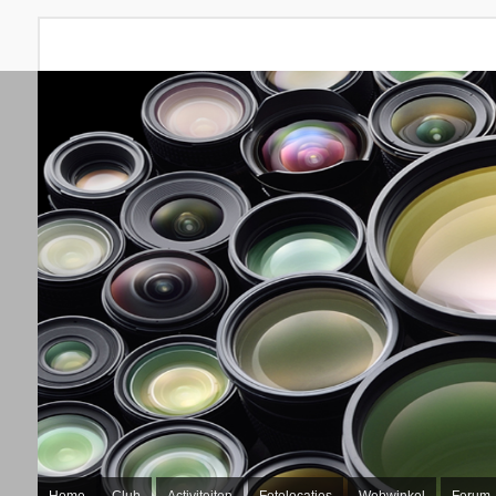
Home
Club
Activiteiten
Fotolocaties
Webwinkel
Forum