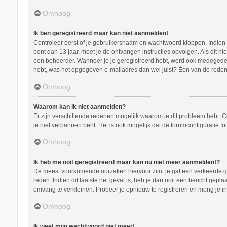
Omhoog
Ik ben geregistreerd maar kan niet aanmelden!
Controleer eerst of je gebruikersnaam en wachtwoord kloppen. Indien ze
bent dan 13 jaar, moet je de ontvangen instructies opvolgen. Als dit n
een beheerder. Wanneer je je geregistreerd hebt, werd ook medegedeeld
hebt, was het opgegeven e-mailadres dan wel juist? Één van de redenen
Omhoog
Waarom kan ik niet aanmelden?
Er zijn verschillende redenen mogelijk waarom je dit probleem hebt. C
je niet verbannen bent. Het is ook mogelijk dat de forumconfiguratie f
Omhoog
Ik heb me ooit geregistreerd maar kan nu niet meer aanmelden!?
De meest voorkomende oorzaken hiervoor zijn: je gaf een verkeerde ge
reden. Indien dit laatste het geval is, heb je dan ooit een bericht ge
omvang te verkleinen. Probeer je opnieuw te registreren en meng je in
Omhoog
Ik weet mijn wachtwoord niet meer!