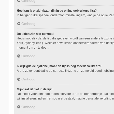
Omhoog
Hoe kan ik onzichtbaar zijn in de online gebruikers lijst?
In het gebruikerspaneel onder "foruminstellingen", vind je de optie
Ver
Omhoog
De tijden zijn niet correct!
Het is mogelijk dat de tijd die gegeven wordt van een andere tijdzone 
York, Sydney, enz.). Wees er bewust van dat het veranderen van de tij
moment om dit te doen.
Omhoog
Ik wijzigde de tijdzone, maar de tijd is nog steeds verkeerd!
Als je zeker bent dat je de correcte tijdzone en zomertijd goed hebt i
Omhoog
Mijn taal zit niet in de lijst!
De meest voorkomende reden hiervoor is dat de beheerder je taal niet ge
wil installeren. Indien het nog niet bestaat, mag je gerust de vertal
Omhoog