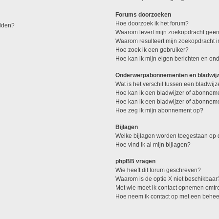
Forums doorzoeken
Hoe doorzoek ik het forum?
elden?
Waarom levert mijn zoekopdracht geen
Waarom resulteert mijn zoekopdracht 
Hoe zoek ik een gebruiker?
Hoe kan ik mijn eigen berichten en o
Onderwerpabonnementen en bladwij
Wat is het verschil tussen een bladwi
Hoe kan ik een bladwijzer of abonneme
Hoe kan ik een bladwijzer of abonneme
Hoe zeg ik mijn abonnement op?
Bijlagen
Welke bijlagen worden toegestaan op d
Hoe vind ik al mijn bijlagen?
phpBB vragen
Wie heeft dit forum geschreven?
Waarom is de optie X niet beschikbaar
Met wie moet ik contact opnemen omtren
Hoe neem ik contact op met een behe