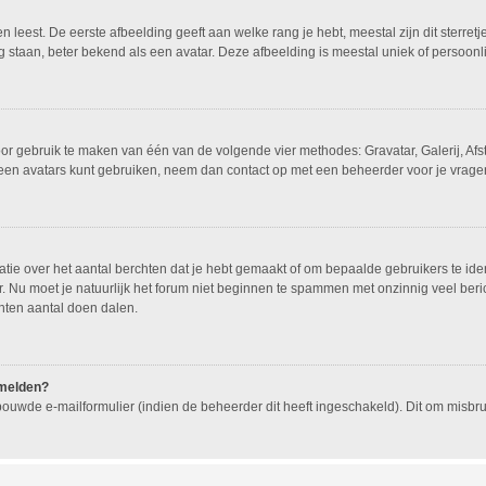
leest. De eerste afbeelding geeft aan welke rang je hebt, meestal zijn dit sterretj
g staan, beter bekend als een avatar. Deze afbeelding is meestal uniek of persoonli
oor gebruik te maken van één van de volgende vier methodes: Gravatar, Galerij, Af
geen avatars kunt gebruiken, neem dan contact op met een beheerder voor je vragen
e over het aantal berchten dat je hebt gemaakt of om bepaalde gebruikers te ident
 Nu moet je natuurlijk het forum niet beginnen te spammen met onzinnig veel beric
hten aantal doen dalen.
nmelden?
ouwde e-mailformulier (indien de beheerder dit heeft ingeschakeld). Dit om misb