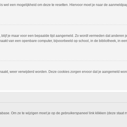
r is wel een mogelijkheid om deze te resetten. Hiervoor moet je naar de aanmeldp
, blijf je maar voor een bepaalde tijd aangemeld. Zo wordt vermeden dat anderen j
aakt van een openbare computer, bijvoorbeeld op school, in de bibliotheek, in een i
emaakt, weer verwijderd worden. Deze cookies zorgen ervoor dat je aangemeld word
tabase. Om ze te wijzigen moet je op de
gebruikerspaneel
link klikken (deze staat