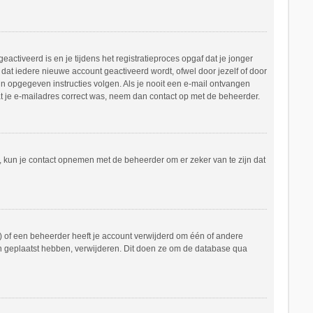
ctiveerd is en je tijdens het registratieproces opgaf dat je jonger
dat iedere nieuwe account geactiveerd wordt, ofwel door jezelf of door
in opgegeven instructies volgen. Als je nooit een e-mail ontvangen
at je e-mailadres correct was, neem dan contact op met de beheerder.
n, kun je contact opnemen met de beheerder om er zeker van te zijn dat
 of een beheerder heeft je account verwijderd om één of andere
hten geplaatst hebben, verwijderen. Dit doen ze om de database qua