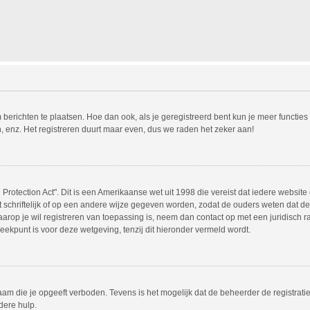
m berichten te plaatsen. Hoe dan ook, als je geregistreerd bent kun je meer functie
, enz. Het registreren duurt maar even, dus we raden het zeker aan!
Protection Act". Dit is een Amerikaanse wet uit 1998 die vereist dat iedere websit
chriftelijk of op een andere wijze gegeven worden, zodat de ouders weten dat de 
 waarop je wil registreren van toepassing is, neem dan contact op met een juridisc
eekpunt is voor deze wetgeving, tenzij dit hieronder vermeld wordt.
am die je opgeeft verboden. Tevens is het mogelijk dat de beheerder de registrati
dere hulp.