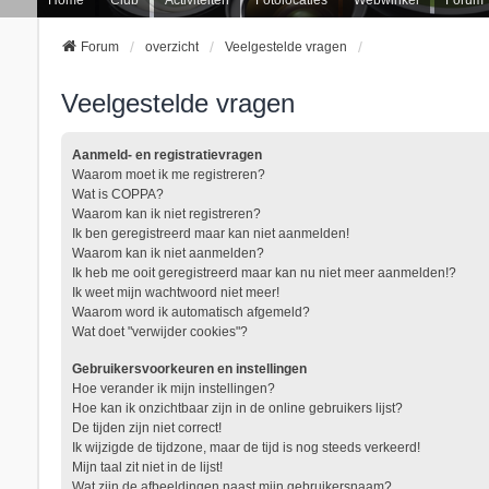
Forum
overzicht
Veelgestelde vragen
Veelgestelde vragen
Aanmeld- en registratievragen
Waarom moet ik me registreren?
Wat is COPPA?
Waarom kan ik niet registreren?
Ik ben geregistreerd maar kan niet aanmelden!
Waarom kan ik niet aanmelden?
Ik heb me ooit geregistreerd maar kan nu niet meer aanmelden!?
Ik weet mijn wachtwoord niet meer!
Waarom word ik automatisch afgemeld?
Wat doet "verwijder cookies"?
Gebruikersvoorkeuren en instellingen
Hoe verander ik mijn instellingen?
Hoe kan ik onzichtbaar zijn in de online gebruikers lijst?
De tijden zijn niet correct!
Ik wijzigde de tijdzone, maar de tijd is nog steeds verkeerd!
Mijn taal zit niet in de lijst!
Wat zijn de afbeeldingen naast mijn gebruikersnaam?