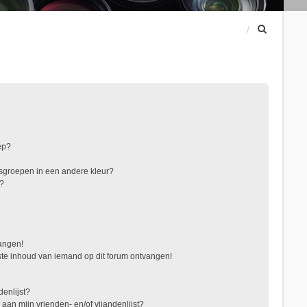
Z
o
e
k
ep?
sgroepen in een andere kleur?
"?
vangen!
te inhoud van iemand op dit forum ontvangen!
denlijst?
 aan mijn vrienden- en/of vijandenlijst?