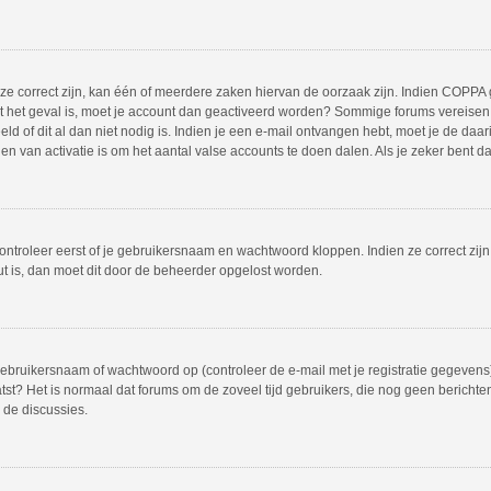
 correct zijn, kan één of meerdere zaken hiervan de oorzaak zijn. Indien COPPA gea
iet het geval is, moet je account dan geactiveerd worden? Sommige forums vereisen 
 of dit al dan niet nodig is. Indien je een e-mail ontvangen hebt, moet je de daar
 van activatie is om het aantal valse accounts te doen dalen. Als je zeker bent d
ontroleer eerst of je gebruikersnaam en wachtwoord kloppen. Indien ze correct zij
out is, dan moet dit door de beheerder opgelost worden.
bruikersnaam of wachtwoord op (controleer de e-mail met je registratie gegevens)
plaatst? Het is normaal dat forums om de zoveel tijd gebruikers, die nog geen beric
 de discussies.