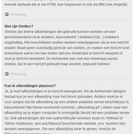
meeste opmaak die je via HTML kan toepassen is ook via BBCode mogelijk.
Omhoog
Wat zijn Smilies?
Smilies zijn kleine afbeeldingen die gebruikt kunnen worden om een
gevoelstoestand uit te drukken, bijvoorbeeld :) betekent blij, :( betekent
ongelukkig. Alle beschikbare smilies worden weergegeven als je een bericht
plaatst. Maak geen overdadig gebruik van smilies, ze maken een bericht snel
onleesbaar wat er toe kan leiden dat een moderator je bericht aanpast of
heel je bericht verwijdert. De beheerder kan ook een maximaal aantal
smilies, dat in een bericht gebruikt mag worden, bepaald hebben.
Omhoog
Kan ik afbeeldingen plaatsen?
Ja, je kunt afbeeldingen in je bericht weergeven. Als de beheerder bijlagen
toelaat kun je een afbeelding naar het forum uploaden. Anders moet je er
voor zorgen dat de afbeelding op een andere publieke server beschikbaar is,
bijvoorbeeld http://www.voorbeeld.com/mijn_afbeelding.gif. Linken naar een
afbeelding op je eigen computer is onmogelijk (tenzij het een publieke server
is). Ook afbeeldingen die een authentificatie vereisen zoals in: Hotmail of
Yahoo mailboxen, een wachtwoord beschermde website, enz. kunnen niet
worden weergegeven. Om een afbeelding weer te geven, moet je de