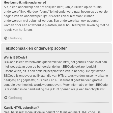
Hoe bump ik mijn onderwerp?
Als je een onderwerp aan het bekijken bent, kan je klikken op de "bump
onderwerp" link. Hierdoor "bump" je het onderwerp naar boven op de eerste
pagina van de onderwerpenlijst. Als deze link er niet staat, kunnen
onderwerpen niet gebumpt worden. Een onderwerp kan ook gebumpt
worden door een antwoord te plaatsen, maar hou hierbij wel rekening met de
regels van het forum.
Omhoog
Tekstopmaak en onderwerp soorten
Wat is BBCode?
BBCode is een vereenvoudigde versie van html, het gebruik ervan is al dan
niet toegestaan door de beheerder (je kunt BBCode ook per bericht
uitschakelen, dit is een optie bij het plaatsen van je bericht). De syntax van
BBCode is ongeveer gelijk aan die van HTML, tags worden tussen vierkante
haakjes [ en ] geplaatst, dus niet < en >. Daarnaast geeft het een grotere
controle over hoe iets wordt weergegeven. Meer informatie omtrent BBCode
is te vinden in de handleiding die je kunt openen als je een bericht plaatst.
Omhoog
Kan ik HTML gebruiken?
Nee, het is niet mogelijk om je bericht op te maken met HTML code. De