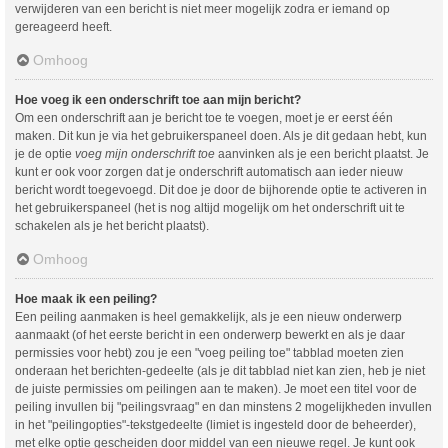
verwijderen van een bericht is niet meer mogelijk zodra er iemand op
gereageerd heeft.
Omhoog
Hoe voeg ik een onderschrift toe aan mijn bericht?
Om een onderschrift aan je bericht toe te voegen, moet je er eerst één
maken. Dit kun je via het gebruikerspaneel doen. Als je dit gedaan hebt, kun
je de optie
voeg mijn onderschrift toe
aanvinken als je een bericht plaatst. Je
kunt er ook voor zorgen dat je onderschrift automatisch aan ieder nieuw
bericht wordt toegevoegd. Dit doe je door de bijhorende optie te activeren in
het gebruikerspaneel (het is nog altijd mogelijk om het onderschrift uit te
schakelen als je het bericht plaatst).
Omhoog
Hoe maak ik een peiling?
Een peiling aanmaken is heel gemakkelijk, als je een nieuw onderwerp
aanmaakt (of het eerste bericht in een onderwerp bewerkt en als je daar
permissies voor hebt) zou je een "voeg peiling toe" tabblad moeten zien
onderaan het berichten-gedeelte (als je dit tabblad niet kan zien, heb je niet
de juiste permissies om peilingen aan te maken). Je moet een titel voor de
peiling invullen bij "peilingsvraag" en dan minstens 2 mogelijkheden invullen
in het "peilingopties"-tekstgedeelte (limiet is ingesteld door de beheerder),
met elke optie gescheiden door middel van een nieuwe regel. Je kunt ook