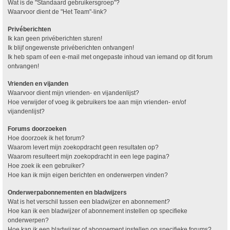
Wat is de "Standaard gebruikersgroep"?
Waarvoor dient de "Het Team"-link?
Privéberichten
Ik kan geen privéberichten sturen!
Ik blijf ongewenste privéberichten ontvangen!
Ik heb spam of een e-mail met ongepaste inhoud van iemand op dit forum
ontvangen!
Vrienden en vijanden
Waarvoor dient mijn vrienden- en vijandenlijst?
Hoe verwijder of voeg ik gebruikers toe aan mijn vrienden- en/of
vijandenlijst?
Forums doorzoeken
Hoe doorzoek ik het forum?
Waarom levert mijn zoekopdracht geen resultaten op?
Waarom resulteert mijn zoekopdracht in een lege pagina?
Hoe zoek ik een gebruiker?
Hoe kan ik mijn eigen berichten en onderwerpen vinden?
Onderwerpabonnementen en bladwijzers
Wat is het verschil tussen een bladwijzer en abonnement?
Hoe kan ik een bladwijzer of abonnement instellen op specifieke
onderwerpen?
Hoe kan ik een bladwijzer of abonnement instellen op specifieke forums?