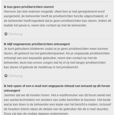
Ik kan geen privéberichten sturen!
Hiervoor zijn drie redenen mogelijk: ofwel ben je niet geregistreerd en/of
aangemeld, de beheerder heeft de privéberichten functie uitgeschakeld, of
de beheerder heeft ingesteld dat je geen privéberichten kan sturen. Indien dit
laatste het geval is, neem dan contact op met de beheerder.
Omhoog
Ik blijf ongewenste privéberichten ontvangen!
Je kunt gebruikers blokkeren zodat ze je geen privéberichten meer kunnen
sturen, dit gebeurt via het gebruikerspaneel. Als je ongepaste privéberichten
ontvangt van een bepaalde gebruiker, neem dan contact op met de
beheerder, deze kan ervoor zorgen dat hij of zij niet langer privéberichten
kan sturen of gebruik de meldknop in het privébericht.
Omhoog
Ik heb spam of een e-mail met ongepaste inhoud van iemand op dit forum
ontvangen!
Jammer dat we dit moeten horen. Het e-mailformulier van dit forum werkt met
een aantal technieken om zenders van zulke berichten te traceren. Het beste
wat je kan doen is de beheerder een kopie van het bericht e-mailen, inclusief
de headers (hierin staan de details van de gebruiker die de e-mail stuurde).
Deze zal dan de nodige stappen ondernemen.