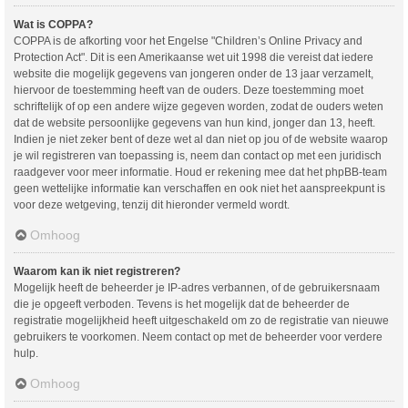
Wat is COPPA?
COPPA is de afkorting voor het Engelse "Children’s Online Privacy and
Protection Act". Dit is een Amerikaanse wet uit 1998 die vereist dat iedere
website die mogelijk gegevens van jongeren onder de 13 jaar verzamelt,
hiervoor de toestemming heeft van de ouders. Deze toestemming moet
schriftelijk of op een andere wijze gegeven worden, zodat de ouders weten
dat de website persoonlijke gegevens van hun kind, jonger dan 13, heeft.
Indien je niet zeker bent of deze wet al dan niet op jou of de website waarop
je wil registreren van toepassing is, neem dan contact op met een juridisch
raadgever voor meer informatie. Houd er rekening mee dat het phpBB-team
geen wettelijke informatie kan verschaffen en ook niet het aanspreekpunt is
voor deze wetgeving, tenzij dit hieronder vermeld wordt.
Omhoog
Waarom kan ik niet registreren?
Mogelijk heeft de beheerder je IP-adres verbannen, of de gebruikersnaam
die je opgeeft verboden. Tevens is het mogelijk dat de beheerder de
registratie mogelijkheid heeft uitgeschakeld om zo de registratie van nieuwe
gebruikers te voorkomen. Neem contact op met de beheerder voor verdere
hulp.
Omhoog