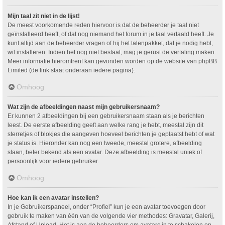
Mijn taal zit niet in de lijst!
De meest voorkomende reden hiervoor is dat de beheerder je taal niet
geïnstalleerd heeft, of dat nog niemand het forum in je taal vertaald heeft. Je
kunt altijd aan de beheerder vragen of hij het talenpakket, dat je nodig hebt,
wil installeren. Indien het nog niet bestaat, mag je gerust de vertaling maken.
Meer informatie hieromtrent kan gevonden worden op de website van phpBB
Limited (de link staat onderaan iedere pagina).
Omhoog
Wat zijn de afbeeldingen naast mijn gebruikersnaam?
Er kunnen 2 afbeeldingen bij een gebruikersnaam staan als je berichten
leest. De eerste afbeelding geeft aan welke rang je hebt, meestal zijn dit
sterretjes of blokjes die aangeven hoeveel berichten je geplaatst hebt of wat
je status is. Hieronder kan nog een tweede, meestal grotere, afbeelding
staan, beter bekend als een avatar. Deze afbeelding is meestal uniek of
persoonlijk voor iedere gebruiker.
Omhoog
Hoe kan ik een avatar instellen?
In je Gebruikerspaneel, onder “Profiel” kun je een avatar toevoegen door
gebruik te maken van één van de volgende vier methodes: Gravatar, Galerij,
Afstand of Upload. Het is aan de beheerders om avatars in te schakelen en