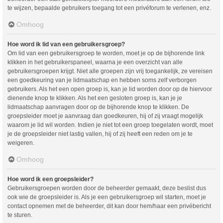
te wijzen, bepaalde gebruikers toegang tot een privéforum te verlenen, enz.
Omhoog
Hoe word ik lid van een gebruikersgroep?
Om lid van een gebruikersgroep te worden, moet je op de bijhorende link
klikken in het gebruikerspaneel, waarna je een overzicht van alle
gebruikersgroepen krijgt. Niet alle groepen zijn vrij toegankelijk, ze vereisen
een goedkeuring van je lidmaatschap en hebben soms zelf verborgen
gebruikers. Als het een open groep is, kan je lid worden door op de hiervoor
dienende knop te klikken. Als het een gesloten groep is, kan je je
lidmaatschap aanvragen door op de bijhorende knop te klikken. De
groepsleider moet je aanvraag dan goedkeuren, hij of zij vraagt mogelijk
waarom je lid wil worden. Indien je niet tot een groep toegelaten wordt, moet
je de groepsleider niet lastig vallen, hij of zij heeft een reden om je te
weigeren.
Omhoog
Hoe word ik een groepsleider?
Gebruikersgroepen worden door de beheerder gemaakt, deze beslist dus
ook wie de groepsleider is. Als je een gebruikersgroep wil starten, moet je
contact opnemen met de beheerder, dit kan door hem/haar een privébericht
te sturen.