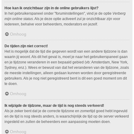
Hoe kan ik onzichtbaar zijn in de online gebruikers lijst?
In het gebruikerspaneel onder "foruminstellingen", vind je de optie
Verberg
mijn online status
. Als je deze optie activeert zul je onzichtbaar zijn voor
iedereen, behalve voor beheerders, moderators en jezelf.
Omhoog
De tijden zijn niet correct!
Het is mogelijk dat de tijd die gegeven wordt van een andere tijdzone is dan
waarin jij woont. Als dit het geval is, moet je naar het gebruikerspaneel gaan
en je tijdzone veranderen in een bepaald gebied (vb: Amsterdam, New York,
Sydney, enz.). Wees er bewust van dat het veranderen van de tijdzone, zoals
de meeste instellingen, alleen gedaan kunnen worden door geregistreerde
gebruikers. Als je nog niet geregistreerd bent is dit een goed moment om dit
te doen.
Omhoog
Ik wijzigde de tijdzone, maar de tijd is nog steeds verkeerd!
Als je zeker bent dat je de correcte tijdzone en zomertijd goed hebt ingevuld
en de tijd is nog steeds anders, is waarschijnlijk de tijd op de server verkeerd
ingesteld en zullen de beheerders een aanpassing moeten doen.
Omhoog