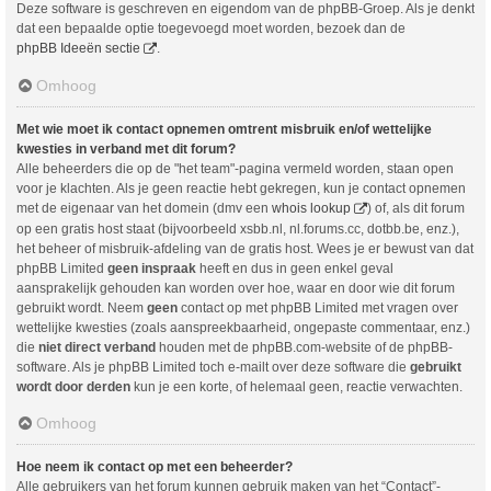
Deze software is geschreven en eigendom van de phpBB-Groep. Als je denkt
dat een bepaalde optie toegevoegd moet worden, bezoek dan de
phpBB Ideeën sectie
.
Omhoog
Met wie moet ik contact opnemen omtrent misbruik en/of wettelijke
kwesties in verband met dit forum?
Alle beheerders die op de "het team"-pagina vermeld worden, staan open
voor je klachten. Als je geen reactie hebt gekregen, kun je contact opnemen
met de eigenaar van het domein (dmv een
whois lookup
) of, als dit forum
op een gratis host staat (bijvoorbeeld xsbb.nl, nl.forums.cc, dotbb.be, enz.),
het beheer of misbruik-afdeling van de gratis host. Wees je er bewust van dat
phpBB Limited
geen inspraak
heeft en dus in geen enkel geval
aansprakelijk gehouden kan worden over hoe, waar en door wie dit forum
gebruikt wordt. Neem
geen
contact op met phpBB Limited met vragen over
wettelijke kwesties (zoals aanspreekbaarheid, ongepaste commentaar, enz.)
die
niet direct verband
houden met de phpBB.com-website of de phpBB-
software. Als je phpBB Limited toch e-mailt over deze software die
gebruikt
wordt door derden
kun je een korte, of helemaal geen, reactie verwachten.
Omhoog
Hoe neem ik contact op met een beheerder?
Alle gebruikers van het forum kunnen gebruik maken van het “Contact”-