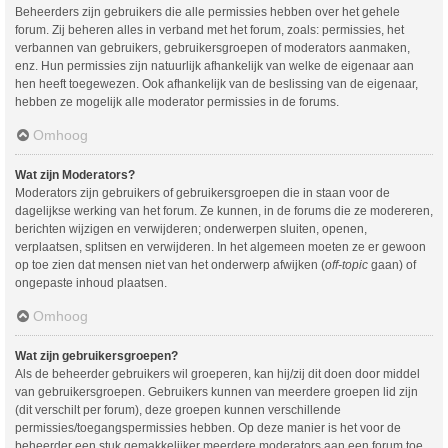
Beheerders zijn gebruikers die alle permissies hebben over het gehele
forum. Zij beheren alles in verband met het forum, zoals: permissies, het
verbannen van gebruikers, gebruikersgroepen of moderators aanmaken,
enz. Hun permissies zijn natuurlijk afhankelijk van welke de eigenaar aan
hen heeft toegewezen. Ook afhankelijk van de beslissing van de eigenaar,
hebben ze mogelijk alle moderator permissies in de forums.
Omhoog
Wat zijn Moderators?
Moderators zijn gebruikers of gebruikersgroepen die in staan voor de
dagelijkse werking van het forum. Ze kunnen, in de forums die ze modereren,
berichten wijzigen en verwijderen; onderwerpen sluiten, openen,
verplaatsen, splitsen en verwijderen. In het algemeen moeten ze er gewoon
op toe zien dat mensen niet van het onderwerp afwijken (
off-topic
gaan) of
ongepaste inhoud plaatsen.
Omhoog
Wat zijn gebruikersgroepen?
Als de beheerder gebruikers wil groeperen, kan hij/zij dit doen door middel
van gebruikersgroepen. Gebruikers kunnen van meerdere groepen lid zijn
(dit verschilt per forum), deze groepen kunnen verschillende
permissies/toegangspermissies hebben. Op deze manier is het voor de
beheerder een stuk gemakkelijker meerdere moderators aan een forum toe