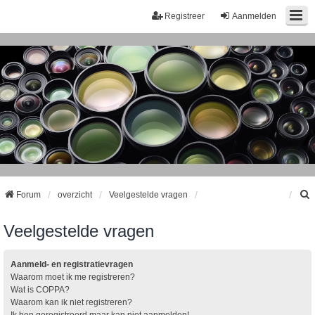
Registreer
Aanmelden
Forum
overzicht
Veelgestelde vragen
Veelgestelde vragen
k
Aanmeld- en registratievragen
Waarom moet ik me registreren?
Wat is COPPA?
Waarom kan ik niet registreren?
Ik ben geregistreerd maar kan niet aanmelden!