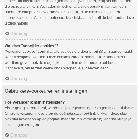
je account misbruiken. Om aangemeld te blijven, moet je bij het aanmelden
die optie aanvinken. We raden dit echter af als je gebruik maakt van een
openbare computer, bijvoorbeeld op school, in de bibliotheek, in een
internetcafé, enz. Als deze optie niet beschikbaar is, heeft de beheerder deze
uitgeschakeld.
Omhoog
Wat doet "verwijder cookies"?
"Verwijder cookies" zorgt dat alle cookies die door phpBB3 zijn aangemaakt,
weer verwijderd worden. Deze cookies zorgen ervoor dat je aangemeld
wordt en geven ook de mogelijkheid, indien de beheerder dit heeft
inschakeld, om te zien welke onderwerpen je al gelezen hebt.
Omhoog
Gebruikersvoorkeuren en instellingen
Hoe verander ik mijn instellingen?
Als je geregistreerd bent, worden al je gegevens opgeslagen in de database.
Om ze te wijzigen moet je op de
gebruikerspaneel
link klikken (deze staat
meestal bovenaan op de pagina, maar dit kan verschillen), daarna kun je je
instellingen wijzigen.
Omhoog