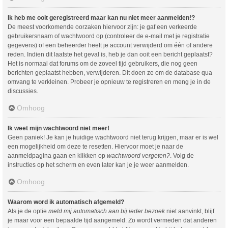
Ik heb me ooit geregistreerd maar kan nu niet meer aanmelden!?
De meest voorkomende oorzaken hiervoor zijn: je gaf een verkeerde
gebruikersnaam of wachtwoord op (controleer de e-mail met je registratie
gegevens) of een beheerder heeft je account verwijderd om één of andere
reden. Indien dit laatste het geval is, heb je dan ooit een bericht geplaatst?
Het is normaal dat forums om de zoveel tijd gebruikers, die nog geen
berichten geplaatst hebben, verwijderen. Dit doen ze om de database qua
omvang te verkleinen. Probeer je opnieuw te registreren en meng je in de
discussies.
Omhoog
Ik weet mijn wachtwoord niet meer!
Geen paniek! Je kan je huidige wachtwoord niet terug krijgen, maar er is wel
een mogelijkheid om deze te resetten. Hiervoor moet je naar de
aanmeldpagina gaan en klikken op
wachtwoord vergeten?
. Volg de
instructies op het scherm en even later kan je je weer aanmelden.
Omhoog
Waarom word ik automatisch afgemeld?
Als je de optie
meld mij automatisch aan bij ieder bezoek
niet aanvinkt, blijf
je maar voor een bepaalde tijd aangemeld. Zo wordt vermeden dat anderen