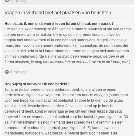
Omhoog
Vragen in verband met het plaatsen van berichten
Hoe plaats ik een onderwerp in een forum of maak een reactie?
Om een nieuw onderwerp in één van de forums te plaatsen of om een reactie
op een onderwerp te maken, klik je op de bijhorende knop op ofwel de
pagina met onderwerpen of in een bepaald onderwerp. Mogelijk moet je je
registreren voor je een nieuw onderwerp kan aanmaken, de permissies die
je al dan niet hebt in het forum staan onderaan de pagina met onderwerpen
of in een onderwerp (de lijst met
je mag geen nieuwe onderwerpen in dit
forum plaatsen, je mag niet antwoorden op een onderwerp in dit forum, enz.
).
Omhoog
Hoe wijzig of verwijder ik een bericht?
Tenzij je de beheerder of een moderator bent, kun je alleen je eigen
berichten wijzigen en verwijderen. Je kunt een bericht wijzigen (soms maar
voor een beperkte tijd nadat het geplaatst is) door te klikken op de
wijzig
knop van het desbetreffende bericht. Als er al iemand op je bericht
gereageerd heeft, komt er onderaan je bericht een klein tekstje dat zegt
hoeveel keer en wanneer je het bericht voor het laatst je gewijzigd hebt. Dit
zal niet verschijnen als nog niemand gereageerd heeft, evenmin als een
beheerder of moderator je bericht gewijzigd heeft. Zij kunnen wel een
mededeling toevoegen, waarom ze je bericht gewijzigd hebben. Het