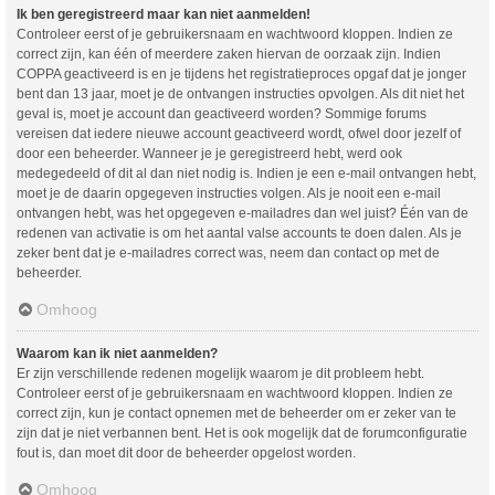
Ik ben geregistreerd maar kan niet aanmelden!
Controleer eerst of je gebruikersnaam en wachtwoord kloppen. Indien ze
correct zijn, kan één of meerdere zaken hiervan de oorzaak zijn. Indien
COPPA geactiveerd is en je tijdens het registratieproces opgaf dat je jonger
bent dan 13 jaar, moet je de ontvangen instructies opvolgen. Als dit niet het
geval is, moet je account dan geactiveerd worden? Sommige forums
vereisen dat iedere nieuwe account geactiveerd wordt, ofwel door jezelf of
door een beheerder. Wanneer je je geregistreerd hebt, werd ook
medegedeeld of dit al dan niet nodig is. Indien je een e-mail ontvangen hebt,
moet je de daarin opgegeven instructies volgen. Als je nooit een e-mail
ontvangen hebt, was het opgegeven e-mailadres dan wel juist? Één van de
redenen van activatie is om het aantal valse accounts te doen dalen. Als je
zeker bent dat je e-mailadres correct was, neem dan contact op met de
beheerder.
Omhoog
Waarom kan ik niet aanmelden?
Er zijn verschillende redenen mogelijk waarom je dit probleem hebt.
Controleer eerst of je gebruikersnaam en wachtwoord kloppen. Indien ze
correct zijn, kun je contact opnemen met de beheerder om er zeker van te
zijn dat je niet verbannen bent. Het is ook mogelijk dat de forumconfiguratie
fout is, dan moet dit door de beheerder opgelost worden.
Omhoog