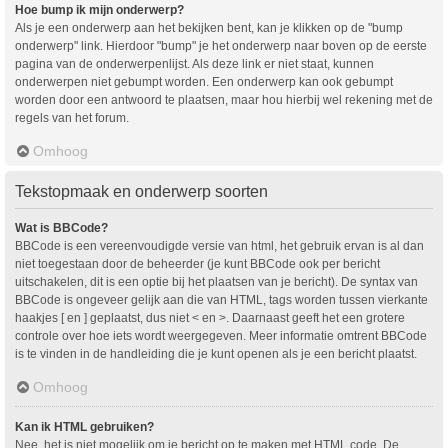
Hoe bump ik mijn onderwerp?
Als je een onderwerp aan het bekijken bent, kan je klikken op de "bump
onderwerp" link. Hierdoor "bump" je het onderwerp naar boven op de eerste
pagina van de onderwerpenlijst. Als deze link er niet staat, kunnen
onderwerpen niet gebumpt worden. Een onderwerp kan ook gebumpt
worden door een antwoord te plaatsen, maar hou hierbij wel rekening met de
regels van het forum.
Omhoog
Tekstopmaak en onderwerp soorten
Wat is BBCode?
BBCode is een vereenvoudigde versie van html, het gebruik ervan is al dan
niet toegestaan door de beheerder (je kunt BBCode ook per bericht
uitschakelen, dit is een optie bij het plaatsen van je bericht). De syntax van
BBCode is ongeveer gelijk aan die van HTML, tags worden tussen vierkante
haakjes [ en ] geplaatst, dus niet < en >. Daarnaast geeft het een grotere
controle over hoe iets wordt weergegeven. Meer informatie omtrent BBCode
is te vinden in de handleiding die je kunt openen als je een bericht plaatst.
Omhoog
Kan ik HTML gebruiken?
Nee, het is niet mogelijk om je bericht op te maken met HTML code. De