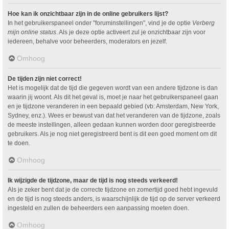
Hoe kan ik onzichtbaar zijn in de online gebruikers lijst?
In het gebruikerspaneel onder "foruminstellingen", vind je de optie
Verberg
mijn online status
. Als je deze optie activeert zul je onzichtbaar zijn voor
iedereen, behalve voor beheerders, moderators en jezelf.
Omhoog
De tijden zijn niet correct!
Het is mogelijk dat de tijd die gegeven wordt van een andere tijdzone is dan
waarin jij woont. Als dit het geval is, moet je naar het gebruikerspaneel gaan
en je tijdzone veranderen in een bepaald gebied (vb: Amsterdam, New York,
Sydney, enz.). Wees er bewust van dat het veranderen van de tijdzone, zoals
de meeste instellingen, alleen gedaan kunnen worden door geregistreerde
gebruikers. Als je nog niet geregistreerd bent is dit een goed moment om dit
te doen.
Omhoog
Ik wijzigde de tijdzone, maar de tijd is nog steeds verkeerd!
Als je zeker bent dat je de correcte tijdzone en zomertijd goed hebt ingevuld
en de tijd is nog steeds anders, is waarschijnlijk de tijd op de server verkeerd
ingesteld en zullen de beheerders een aanpassing moeten doen.
Omhoog