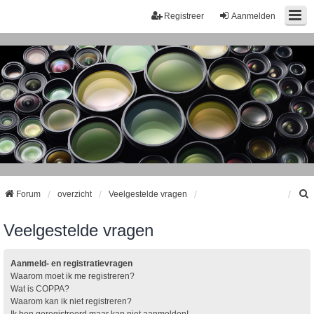
Registreer
Aanmelden
Forum
overzicht
Veelgestelde vragen
Veelgestelde vragen
k
Aanmeld- en registratievragen
Waarom moet ik me registreren?
Wat is COPPA?
Waarom kan ik niet registreren?
Ik ben geregistreerd maar kan niet aanmelden!