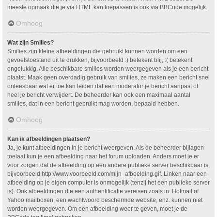
meeste opmaak die je via HTML kan toepassen is ook via BBCode mogelijk.
Omhoog
Wat zijn Smilies?
Smilies zijn kleine afbeeldingen die gebruikt kunnen worden om een
gevoelstoestand uit te drukken, bijvoorbeeld :) betekent blij, :( betekent
ongelukkig. Alle beschikbare smilies worden weergegeven als je een bericht
plaatst. Maak geen overdadig gebruik van smilies, ze maken een bericht snel
onleesbaar wat er toe kan leiden dat een moderator je bericht aanpast of
heel je bericht verwijdert. De beheerder kan ook een maximaal aantal
smilies, dat in een bericht gebruikt mag worden, bepaald hebben.
Omhoog
Kan ik afbeeldingen plaatsen?
Ja, je kunt afbeeldingen in je bericht weergeven. Als de beheerder bijlagen
toelaat kun je een afbeelding naar het forum uploaden. Anders moet je er
voor zorgen dat de afbeelding op een andere publieke server beschikbaar is,
bijvoorbeeld http://www.voorbeeld.com/mijn_afbeelding.gif. Linken naar een
afbeelding op je eigen computer is onmogelijk (tenzij het een publieke server
is). Ook afbeeldingen die een authentificatie vereisen zoals in: Hotmail of
Yahoo mailboxen, een wachtwoord beschermde website, enz. kunnen niet
worden weergegeven. Om een afbeelding weer te geven, moet je de