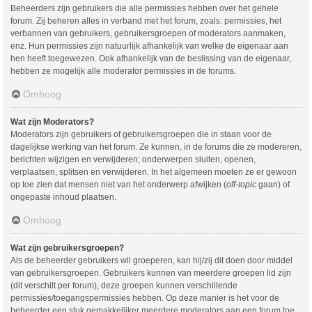
Beheerders zijn gebruikers die alle permissies hebben over het gehele
forum. Zij beheren alles in verband met het forum, zoals: permissies, het
verbannen van gebruikers, gebruikersgroepen of moderators aanmaken,
enz. Hun permissies zijn natuurlijk afhankelijk van welke de eigenaar aan
hen heeft toegewezen. Ook afhankelijk van de beslissing van de eigenaar,
hebben ze mogelijk alle moderator permissies in de forums.
Omhoog
Wat zijn Moderators?
Moderators zijn gebruikers of gebruikersgroepen die in staan voor de
dagelijkse werking van het forum. Ze kunnen, in de forums die ze modereren,
berichten wijzigen en verwijderen; onderwerpen sluiten, openen,
verplaatsen, splitsen en verwijderen. In het algemeen moeten ze er gewoon
op toe zien dat mensen niet van het onderwerp afwijken (
off-topic
gaan) of
ongepaste inhoud plaatsen.
Omhoog
Wat zijn gebruikersgroepen?
Als de beheerder gebruikers wil groeperen, kan hij/zij dit doen door middel
van gebruikersgroepen. Gebruikers kunnen van meerdere groepen lid zijn
(dit verschilt per forum), deze groepen kunnen verschillende
permissies/toegangspermissies hebben. Op deze manier is het voor de
beheerder een stuk gemakkelijker meerdere moderators aan een forum toe