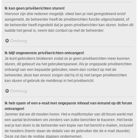
Ik kan geen privéberichten sturen!
Hiervoor zijn drie redenen mogelijk: ofwel ben je niet geregistreerd en/of
aangemeld, de beheerder heeft de privéberichten functie uitgeschakeld, of
de beheerder heeft ingesteld dat je geen privéberichten kan sturen. Indien dit
laatste het geval is, neem dan contact op met de beheerder.
Omhoog
Ik blijf ongewenste privéberichten ontvangen!
Je kunt gebruikers blokkeren zodat ze je geen privéberichten meer kunnen
sturen, dit gebeurt via het gebruikerspaneel. Als je ongepaste privéberichten
ontvangt van een bepaalde gebruiker, neem dan contact op met de
beheerder, deze kan ervoor zorgen dat hij of zij niet langer privéberichten
kan sturen of gebruik de meldknop in het privébericht.
Omhoog
Ik heb spam of een e-mail met ongepaste inhoud van iemand op dit forum
ontvangen!
Jammer dat we dit moeten horen. Het e-mailformulier van dit forum werkt met
een aantal technieken om zenders van zulke berichten te traceren. Het beste
wat je kan doen is de beheerder een kopie van het bericht e-mailen, inclusief
de headers (hierin staan de details van de gebruiker die de e-mail stuurde).
Deze zal dan de nodige stappen ondernemen.