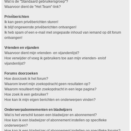
Wat is de "Standaard gebruikersgroep"?
Waarvoor dient de "Het Team"-link?
Privéberichten
Ik kan geen privéberichten sturen!
Ik blijf ongewenste privéberichten ontvangen!
Ik heb spam of een e-mail met ongepaste inhoud van iemand op dit forum
ontvangen!
Vrienden en vijanden
Waarvoor dient mijn vrienden- en vijandenlijst?
Hoe verwijder of voeg ik gebruikers toe aan mijn vrienden- en/of
vijandenlijst?
Forums doorzoeken
Hoe doorzoek ik het forum?
Waarom levert mijn zoekopdracht geen resultaten op?
Waarom resulteert mijn zoekopdracht in een lege pagina?
Hoe zoek ik een gebruiker?
Hoe kan ik mijn eigen berichten en onderwerpen vinden?
Onderwerpabonnementen en bladwijzers
Wat is het verschil tussen een bladwijzer en abonnement?
Hoe kan ik een bladwijzer of abonnement instellen op specifieke
onderwerpen?
Hoe kan ik een bladwijzer of abonnement instellen op specifieke forums?