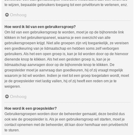
te wijzen, bepaalde gebruikers toegang tot een privéforum te verlenen, enz.
Omhoog
Hoe word ik lid van een gebruikersgroep?
Om lid van een gebruikersgroep te worden, moet je op de bijhorende link
klikken in het gebruikerspaneel, waarna je een overzicht van alle
gebruikersgroepen krijgt. Niet alle groepen zijn vrij toegankelijk, ze vereisen
een goedkeuring van je lidmaatschap en hebben soms zelf verborgen
gebruikers. Als het een open groep is, kan je lid worden door op de hiervoor
dienende knop te klikken. Als het een gesloten groep is, kan je je
lidmaatschap aanvragen door op de bijhorende knop te klikken. De
groepsleider moet je aanvraag dan goedkeuren, hij of zij vraagt mogelijk
waarom je lid wil worden. Indien je niet tot een groep toegelaten wordt, moet
je de groepsleider niet lastig vallen, hij of zij heeft een reden om je te
weigeren.
Omhoog
Hoe word ik een groepsleider?
Gebruikersgroepen worden door de beheerder gemaakt, deze beslist dus
ook wie de groepsleider is. Als je een gebruikersgroep wil starten, moet je
contact opnemen met de beheerder, dit kan door hem/haar een privébericht
te sturen.