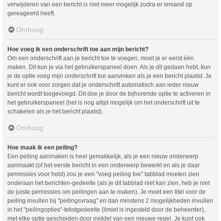
verwijderen van een bericht is niet meer mogelijk zodra er iemand op
gereageerd heeft.
Omhoog
Hoe voeg ik een onderschrift toe aan mijn bericht?
Om een onderschrift aan je bericht toe te voegen, moet je er eerst één
maken. Dit kun je via het gebruikerspaneel doen. Als je dit gedaan hebt, kun
je de optie
voeg mijn onderschrift toe
aanvinken als je een bericht plaatst. Je
kunt er ook voor zorgen dat je onderschrift automatisch aan ieder nieuw
bericht wordt toegevoegd. Dit doe je door de bijhorende optie te activeren in
het gebruikerspaneel (het is nog altijd mogelijk om het onderschrift uit te
schakelen als je het bericht plaatst).
Omhoog
Hoe maak ik een peiling?
Een peiling aanmaken is heel gemakkelijk, als je een nieuw onderwerp
aanmaakt (of het eerste bericht in een onderwerp bewerkt en als je daar
permissies voor hebt) zou je een "voeg peiling toe" tabblad moeten zien
onderaan het berichten-gedeelte (als je dit tabblad niet kan zien, heb je niet
de juiste permissies om peilingen aan te maken). Je moet een titel voor de
peiling invullen bij "peilingsvraag" en dan minstens 2 mogelijkheden invullen
in het "peilingopties"-tekstgedeelte (limiet is ingesteld door de beheerder),
met elke optie gescheiden door middel van een nieuwe regel. Je kunt ook