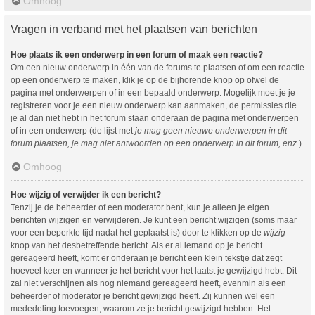
Omhoog
Vragen in verband met het plaatsen van berichten
Hoe plaats ik een onderwerp in een forum of maak een reactie?
Om een nieuw onderwerp in één van de forums te plaatsen of om een reactie
op een onderwerp te maken, klik je op de bijhorende knop op ofwel de
pagina met onderwerpen of in een bepaald onderwerp. Mogelijk moet je je
registreren voor je een nieuw onderwerp kan aanmaken, de permissies die
je al dan niet hebt in het forum staan onderaan de pagina met onderwerpen
of in een onderwerp (de lijst met
je mag geen nieuwe onderwerpen in dit
forum plaatsen, je mag niet antwoorden op een onderwerp in dit forum, enz.
).
Omhoog
Hoe wijzig of verwijder ik een bericht?
Tenzij je de beheerder of een moderator bent, kun je alleen je eigen
berichten wijzigen en verwijderen. Je kunt een bericht wijzigen (soms maar
voor een beperkte tijd nadat het geplaatst is) door te klikken op de
wijzig
knop van het desbetreffende bericht. Als er al iemand op je bericht
gereageerd heeft, komt er onderaan je bericht een klein tekstje dat zegt
hoeveel keer en wanneer je het bericht voor het laatst je gewijzigd hebt. Dit
zal niet verschijnen als nog niemand gereageerd heeft, evenmin als een
beheerder of moderator je bericht gewijzigd heeft. Zij kunnen wel een
mededeling toevoegen, waarom ze je bericht gewijzigd hebben. Het