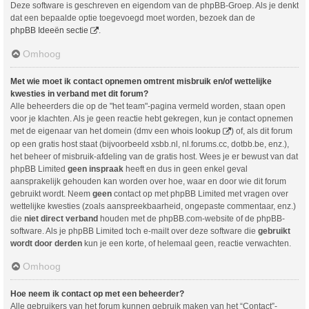
Deze software is geschreven en eigendom van de phpBB-Groep. Als je denkt
dat een bepaalde optie toegevoegd moet worden, bezoek dan de
phpBB Ideeën sectie
.
Omhoog
Met wie moet ik contact opnemen omtrent misbruik en/of wettelijke
kwesties in verband met dit forum?
Alle beheerders die op de "het team"-pagina vermeld worden, staan open
voor je klachten. Als je geen reactie hebt gekregen, kun je contact opnemen
met de eigenaar van het domein (dmv een
whois lookup
) of, als dit forum
op een gratis host staat (bijvoorbeeld xsbb.nl, nl.forums.cc, dotbb.be, enz.),
het beheer of misbruik-afdeling van de gratis host. Wees je er bewust van dat
phpBB Limited
geen inspraak
heeft en dus in geen enkel geval
aansprakelijk gehouden kan worden over hoe, waar en door wie dit forum
gebruikt wordt. Neem
geen
contact op met phpBB Limited met vragen over
wettelijke kwesties (zoals aanspreekbaarheid, ongepaste commentaar, enz.)
die
niet direct verband
houden met de phpBB.com-website of de phpBB-
software. Als je phpBB Limited toch e-mailt over deze software die
gebruikt
wordt door derden
kun je een korte, of helemaal geen, reactie verwachten.
Omhoog
Hoe neem ik contact op met een beheerder?
Alle gebruikers van het forum kunnen gebruik maken van het “Contact”-