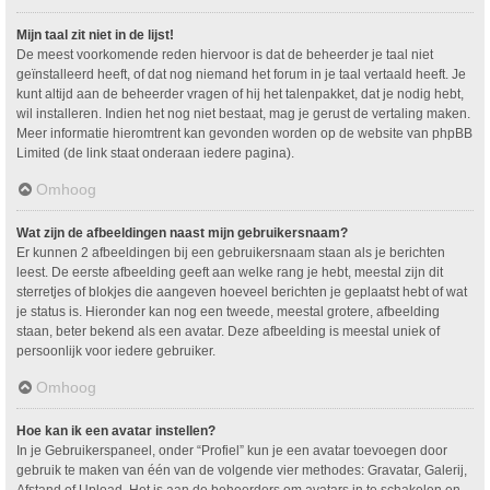
Mijn taal zit niet in de lijst!
De meest voorkomende reden hiervoor is dat de beheerder je taal niet
geïnstalleerd heeft, of dat nog niemand het forum in je taal vertaald heeft. Je
kunt altijd aan de beheerder vragen of hij het talenpakket, dat je nodig hebt,
wil installeren. Indien het nog niet bestaat, mag je gerust de vertaling maken.
Meer informatie hieromtrent kan gevonden worden op de website van phpBB
Limited (de link staat onderaan iedere pagina).
Omhoog
Wat zijn de afbeeldingen naast mijn gebruikersnaam?
Er kunnen 2 afbeeldingen bij een gebruikersnaam staan als je berichten
leest. De eerste afbeelding geeft aan welke rang je hebt, meestal zijn dit
sterretjes of blokjes die aangeven hoeveel berichten je geplaatst hebt of wat
je status is. Hieronder kan nog een tweede, meestal grotere, afbeelding
staan, beter bekend als een avatar. Deze afbeelding is meestal uniek of
persoonlijk voor iedere gebruiker.
Omhoog
Hoe kan ik een avatar instellen?
In je Gebruikerspaneel, onder “Profiel” kun je een avatar toevoegen door
gebruik te maken van één van de volgende vier methodes: Gravatar, Galerij,
Afstand of Upload. Het is aan de beheerders om avatars in te schakelen en