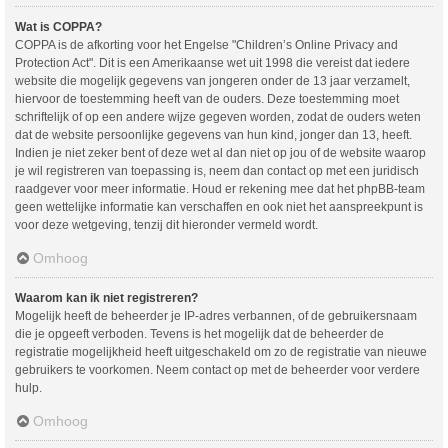
Wat is COPPA?
COPPA is de afkorting voor het Engelse "Children’s Online Privacy and
Protection Act". Dit is een Amerikaanse wet uit 1998 die vereist dat iedere
website die mogelijk gegevens van jongeren onder de 13 jaar verzamelt,
hiervoor de toestemming heeft van de ouders. Deze toestemming moet
schriftelijk of op een andere wijze gegeven worden, zodat de ouders weten
dat de website persoonlijke gegevens van hun kind, jonger dan 13, heeft.
Indien je niet zeker bent of deze wet al dan niet op jou of de website waarop
je wil registreren van toepassing is, neem dan contact op met een juridisch
raadgever voor meer informatie. Houd er rekening mee dat het phpBB-team
geen wettelijke informatie kan verschaffen en ook niet het aanspreekpunt is
voor deze wetgeving, tenzij dit hieronder vermeld wordt.
Omhoog
Waarom kan ik niet registreren?
Mogelijk heeft de beheerder je IP-adres verbannen, of de gebruikersnaam
die je opgeeft verboden. Tevens is het mogelijk dat de beheerder de
registratie mogelijkheid heeft uitgeschakeld om zo de registratie van nieuwe
gebruikers te voorkomen. Neem contact op met de beheerder voor verdere
hulp.
Omhoog