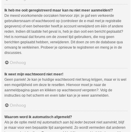
Ik heb me ooit geregistreerd maar kan nu niet meer aanmelden!?
De meest voorkomende oorzaken hiervoor zijn: je gaf een verkeerde
gebruikersnaam of wachtwoord op (controleer de e-mail met je registratie
gegevens) of een beheerder heeft je account verwijderd om één of andere
reden. Indien dit laatste het geval is, heb je dan ooit een bericht geplaatst?
Het is normaal dat forums om de zoveel tijd gebruikers, die nog geen
berichten geplaatst hebben, verwijderen. Dit doen ze om de database qua
omvang te verkleinen. Probeer je opnieuw te registreren en meng je in de
discussies.
Omhoog
Ik weet mijn wachtwoord niet meer!
Geen paniek! Je kan je huidige wachtwoord niet terug krijgen, maar er is wel
een mogelijkheid om deze te resetten. Hiervoor moet je naar de
aanmeldpagina gaan en klikken op
wachtwoord vergeten?
. Volg de
instructies op het scherm en even later kan je je weer aanmelden.
Omhoog
Waarom word ik automatisch afgemeld?
Als je de optie
meld mij automatisch aan bij ieder bezoek
niet aanvinkt, blijf
je maar voor een bepaalde tijd aangemeld. Zo wordt vermeden dat anderen