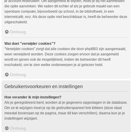
je account misbruiken. Om aangemeld te blijven, moet je bij het aanmelden
die optie aanvinken. We raden dit echter af als je gebruik maakt van een
openbare computer, bijvoorbeeld op school, in de bibliotheek, in een
internetcafé, enz. Als deze optie niet beschikbaar is, heeft de beheerder deze
uitgeschakeld.
Omhoog
Wat doet "verwijder cookies"?
"Verwijder cookies" zorgt dat alle cookies die door phpBB3 zijn aangemaakt,
weer verwijderd worden. Deze cookies zorgen ervoor dat je aangemeld
wordt en geven ook de mogelijkheid, indien de beheerder dit heeft
inschakeld, om te zien welke onderwerpen je al gelezen hebt.
Omhoog
Gebruikersvoorkeuren en instellingen
Hoe verander ik mijn instellingen?
Als je geregistreerd bent, worden al je gegevens opgeslagen in de database.
Om ze te wijzigen moet je op de
gebruikerspaneel
link klikken (deze staat
meestal bovenaan op de pagina, maar dit kan verschillen), daarna kun je je
instellingen wijzigen.
Omhoog