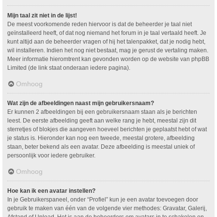
Mijn taal zit niet in de lijst!
De meest voorkomende reden hiervoor is dat de beheerder je taal niet
geïnstalleerd heeft, of dat nog niemand het forum in je taal vertaald heeft. Je
kunt altijd aan de beheerder vragen of hij het talenpakket, dat je nodig hebt,
wil installeren. Indien het nog niet bestaat, mag je gerust de vertaling maken.
Meer informatie hieromtrent kan gevonden worden op de website van phpBB
Limited (de link staat onderaan iedere pagina).
Omhoog
Wat zijn de afbeeldingen naast mijn gebruikersnaam?
Er kunnen 2 afbeeldingen bij een gebruikersnaam staan als je berichten
leest. De eerste afbeelding geeft aan welke rang je hebt, meestal zijn dit
sterretjes of blokjes die aangeven hoeveel berichten je geplaatst hebt of wat
je status is. Hieronder kan nog een tweede, meestal grotere, afbeelding
staan, beter bekend als een avatar. Deze afbeelding is meestal uniek of
persoonlijk voor iedere gebruiker.
Omhoog
Hoe kan ik een avatar instellen?
In je Gebruikerspaneel, onder “Profiel” kun je een avatar toevoegen door
gebruik te maken van één van de volgende vier methodes: Gravatar, Galerij,
Afstand of Upload. Het is aan de beheerders om avatars in te schakelen en