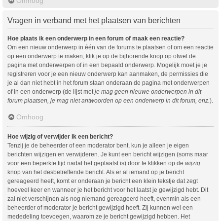
Omhoog
Vragen in verband met het plaatsen van berichten
Hoe plaats ik een onderwerp in een forum of maak een reactie?
Om een nieuw onderwerp in één van de forums te plaatsen of om een reactie
op een onderwerp te maken, klik je op de bijhorende knop op ofwel de
pagina met onderwerpen of in een bepaald onderwerp. Mogelijk moet je je
registreren voor je een nieuw onderwerp kan aanmaken, de permissies die
je al dan niet hebt in het forum staan onderaan de pagina met onderwerpen
of in een onderwerp (de lijst met
je mag geen nieuwe onderwerpen in dit
forum plaatsen, je mag niet antwoorden op een onderwerp in dit forum, enz.
).
Omhoog
Hoe wijzig of verwijder ik een bericht?
Tenzij je de beheerder of een moderator bent, kun je alleen je eigen
berichten wijzigen en verwijderen. Je kunt een bericht wijzigen (soms maar
voor een beperkte tijd nadat het geplaatst is) door te klikken op de
wijzig
knop van het desbetreffende bericht. Als er al iemand op je bericht
gereageerd heeft, komt er onderaan je bericht een klein tekstje dat zegt
hoeveel keer en wanneer je het bericht voor het laatst je gewijzigd hebt. Dit
zal niet verschijnen als nog niemand gereageerd heeft, evenmin als een
beheerder of moderator je bericht gewijzigd heeft. Zij kunnen wel een
mededeling toevoegen, waarom ze je bericht gewijzigd hebben. Het