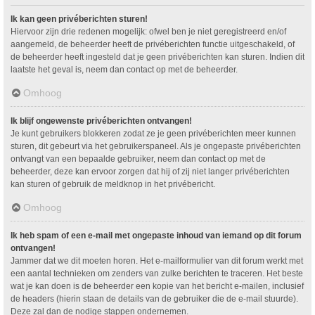
Ik kan geen privéberichten sturen!
Hiervoor zijn drie redenen mogelijk: ofwel ben je niet geregistreerd en/of
aangemeld, de beheerder heeft de privéberichten functie uitgeschakeld, of
de beheerder heeft ingesteld dat je geen privéberichten kan sturen. Indien dit
laatste het geval is, neem dan contact op met de beheerder.
Omhoog
Ik blijf ongewenste privéberichten ontvangen!
Je kunt gebruikers blokkeren zodat ze je geen privéberichten meer kunnen
sturen, dit gebeurt via het gebruikerspaneel. Als je ongepaste privéberichten
ontvangt van een bepaalde gebruiker, neem dan contact op met de
beheerder, deze kan ervoor zorgen dat hij of zij niet langer privéberichten
kan sturen of gebruik de meldknop in het privébericht.
Omhoog
Ik heb spam of een e-mail met ongepaste inhoud van iemand op dit forum
ontvangen!
Jammer dat we dit moeten horen. Het e-mailformulier van dit forum werkt met
een aantal technieken om zenders van zulke berichten te traceren. Het beste
wat je kan doen is de beheerder een kopie van het bericht e-mailen, inclusief
de headers (hierin staan de details van de gebruiker die de e-mail stuurde).
Deze zal dan de nodige stappen ondernemen.