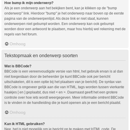
Hoe bump ik mijn onderwerp?
Als je een onderwerp aan het bekijken bent, kan je klikken op de "bump
onderwerp" link. Hierdoor "bump" je het onderwerp naar boven op de eerste
pagina van de onderwerpenlijst. Als deze link er niet staat, kunnen
onderwerpen niet gebumpt worden. Een onderwerp kan ook gebumpt
worden door een antwoord te plaatsen, maar hou hierbij wel rekening met de
regels van het forum.
Omhoog
Tekstopmaak en onderwerp soorten
Wat is BBCode?
BBCode is een vereenvoudigde versie van html, het gebruik ervan is al dan
niet toegestaan door de beheerder (je kunt BBCode ook per bericht
uitschakelen, dit is een optie bij het plaatsen van je bericht). De syntax van
BBCode is ongeveer gelijk aan die van HTML, tags worden tussen vierkante
haakjes [ en ] geplaatst, dus niet < en >. Daarnaast geeft het een grotere
controle over hoe iets wordt weergegeven. Meer informatie omtrent BBCode
is te vinden in de handleiding die je kunt openen als je een bericht plaatst.
Omhoog
Kan ik HTML gebruiken?
Nee, het is niet mogelijk om je bericht op te maken met HTML code. De