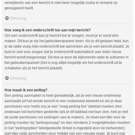
verwijderen van een bericht is niet meer mogelijk zodra er iemand op
gereageerd heeft.
Omhoog
Hoe voeg ik een onderschrift toe aan mijn bericht?
Om een onderschrift aan je bericht toe te voegen, moet je er eerst één
maken. Dit kun je via het gebruikerspaneel doen. Als je dit gedaan hebt, kun
je de optie
voeg mijn onderschrift toe
aanvinken als je een bericht plaatst. Je
kunt er ook voor zorgen dat je onderschrift automatisch aan ieder nieuw
bericht wordt toegevoegd. Dit doe je door de bijhorende optie te activeren in
het gebruikerspaneel (het is nog altijd mogelijk om het onderschrift uit te
schakelen als je het bericht plaatst).
Omhoog
Hoe maak ik een peiling?
Een peiling aanmaken is heel gemakkelijk, als je een nieuw onderwerp
aanmaakt (of het eerste bericht in een onderwerp bewerkt en als je daar
permissies voor hebt) zou je een "voeg peiling toe" tabblad moeten zien
onderaan het berichten-gedeelte (als je dit tabblad niet kan zien, heb je niet
de juiste permissies om peilingen aan te maken). Je moet een titel voor de
peiling invullen bij "peilingsvraag" en dan minstens 2 mogelijkheden invullen
in het "peilingopties"-tekstgedeelte (limiet is ingesteld door de beheerder),
met elke optie gescheiden door middel van een nieuwe regel. Je kunt ook