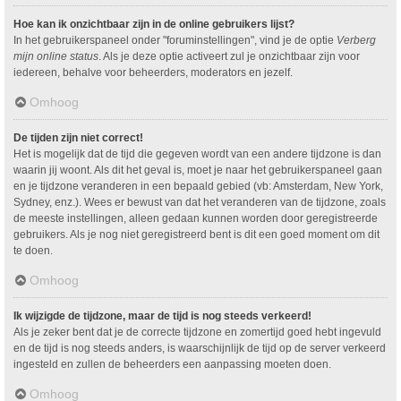
Hoe kan ik onzichtbaar zijn in de online gebruikers lijst?
In het gebruikerspaneel onder "foruminstellingen", vind je de optie
Verberg
mijn online status
. Als je deze optie activeert zul je onzichtbaar zijn voor
iedereen, behalve voor beheerders, moderators en jezelf.
Omhoog
De tijden zijn niet correct!
Het is mogelijk dat de tijd die gegeven wordt van een andere tijdzone is dan
waarin jij woont. Als dit het geval is, moet je naar het gebruikerspaneel gaan
en je tijdzone veranderen in een bepaald gebied (vb: Amsterdam, New York,
Sydney, enz.). Wees er bewust van dat het veranderen van de tijdzone, zoals
de meeste instellingen, alleen gedaan kunnen worden door geregistreerde
gebruikers. Als je nog niet geregistreerd bent is dit een goed moment om dit
te doen.
Omhoog
Ik wijzigde de tijdzone, maar de tijd is nog steeds verkeerd!
Als je zeker bent dat je de correcte tijdzone en zomertijd goed hebt ingevuld
en de tijd is nog steeds anders, is waarschijnlijk de tijd op de server verkeerd
ingesteld en zullen de beheerders een aanpassing moeten doen.
Omhoog