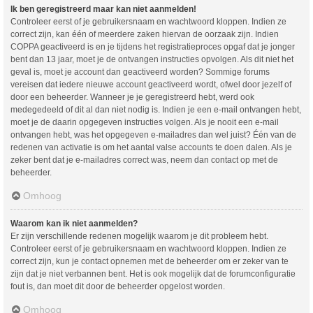
Ik ben geregistreerd maar kan niet aanmelden!
Controleer eerst of je gebruikersnaam en wachtwoord kloppen. Indien ze
correct zijn, kan één of meerdere zaken hiervan de oorzaak zijn. Indien
COPPA geactiveerd is en je tijdens het registratieproces opgaf dat je jonger
bent dan 13 jaar, moet je de ontvangen instructies opvolgen. Als dit niet het
geval is, moet je account dan geactiveerd worden? Sommige forums
vereisen dat iedere nieuwe account geactiveerd wordt, ofwel door jezelf of
door een beheerder. Wanneer je je geregistreerd hebt, werd ook
medegedeeld of dit al dan niet nodig is. Indien je een e-mail ontvangen hebt,
moet je de daarin opgegeven instructies volgen. Als je nooit een e-mail
ontvangen hebt, was het opgegeven e-mailadres dan wel juist? Één van de
redenen van activatie is om het aantal valse accounts te doen dalen. Als je
zeker bent dat je e-mailadres correct was, neem dan contact op met de
beheerder.
Omhoog
Waarom kan ik niet aanmelden?
Er zijn verschillende redenen mogelijk waarom je dit probleem hebt.
Controleer eerst of je gebruikersnaam en wachtwoord kloppen. Indien ze
correct zijn, kun je contact opnemen met de beheerder om er zeker van te
zijn dat je niet verbannen bent. Het is ook mogelijk dat de forumconfiguratie
fout is, dan moet dit door de beheerder opgelost worden.
Omhoog