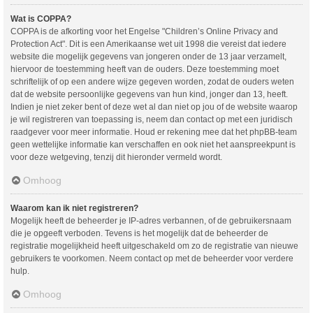
Wat is COPPA?
COPPA is de afkorting voor het Engelse "Children’s Online Privacy and
Protection Act". Dit is een Amerikaanse wet uit 1998 die vereist dat iedere
website die mogelijk gegevens van jongeren onder de 13 jaar verzamelt,
hiervoor de toestemming heeft van de ouders. Deze toestemming moet
schriftelijk of op een andere wijze gegeven worden, zodat de ouders weten
dat de website persoonlijke gegevens van hun kind, jonger dan 13, heeft.
Indien je niet zeker bent of deze wet al dan niet op jou of de website waarop
je wil registreren van toepassing is, neem dan contact op met een juridisch
raadgever voor meer informatie. Houd er rekening mee dat het phpBB-team
geen wettelijke informatie kan verschaffen en ook niet het aanspreekpunt is
voor deze wetgeving, tenzij dit hieronder vermeld wordt.
Omhoog
Waarom kan ik niet registreren?
Mogelijk heeft de beheerder je IP-adres verbannen, of de gebruikersnaam
die je opgeeft verboden. Tevens is het mogelijk dat de beheerder de
registratie mogelijkheid heeft uitgeschakeld om zo de registratie van nieuwe
gebruikers te voorkomen. Neem contact op met de beheerder voor verdere
hulp.
Omhoog