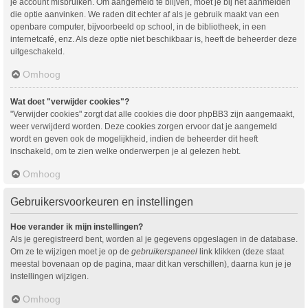
je account misbruiken. Om aangemeld te blijven, moet je bij het aanmelden
die optie aanvinken. We raden dit echter af als je gebruik maakt van een
openbare computer, bijvoorbeeld op school, in de bibliotheek, in een
internetcafé, enz. Als deze optie niet beschikbaar is, heeft de beheerder deze
uitgeschakeld.
Omhoog
Wat doet "verwijder cookies"?
"Verwijder cookies" zorgt dat alle cookies die door phpBB3 zijn aangemaakt,
weer verwijderd worden. Deze cookies zorgen ervoor dat je aangemeld
wordt en geven ook de mogelijkheid, indien de beheerder dit heeft
inschakeld, om te zien welke onderwerpen je al gelezen hebt.
Omhoog
Gebruikersvoorkeuren en instellingen
Hoe verander ik mijn instellingen?
Als je geregistreerd bent, worden al je gegevens opgeslagen in de database.
Om ze te wijzigen moet je op de
gebruikerspaneel
link klikken (deze staat
meestal bovenaan op de pagina, maar dit kan verschillen), daarna kun je je
instellingen wijzigen.
Omhoog