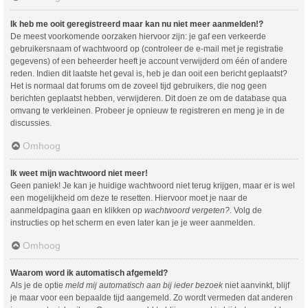
Ik heb me ooit geregistreerd maar kan nu niet meer aanmelden!?
De meest voorkomende oorzaken hiervoor zijn: je gaf een verkeerde
gebruikersnaam of wachtwoord op (controleer de e-mail met je registratie
gegevens) of een beheerder heeft je account verwijderd om één of andere
reden. Indien dit laatste het geval is, heb je dan ooit een bericht geplaatst?
Het is normaal dat forums om de zoveel tijd gebruikers, die nog geen
berichten geplaatst hebben, verwijderen. Dit doen ze om de database qua
omvang te verkleinen. Probeer je opnieuw te registreren en meng je in de
discussies.
Omhoog
Ik weet mijn wachtwoord niet meer!
Geen paniek! Je kan je huidige wachtwoord niet terug krijgen, maar er is wel
een mogelijkheid om deze te resetten. Hiervoor moet je naar de
aanmeldpagina gaan en klikken op
wachtwoord vergeten?
. Volg de
instructies op het scherm en even later kan je je weer aanmelden.
Omhoog
Waarom word ik automatisch afgemeld?
Als je de optie
meld mij automatisch aan bij ieder bezoek
niet aanvinkt, blijf
je maar voor een bepaalde tijd aangemeld. Zo wordt vermeden dat anderen