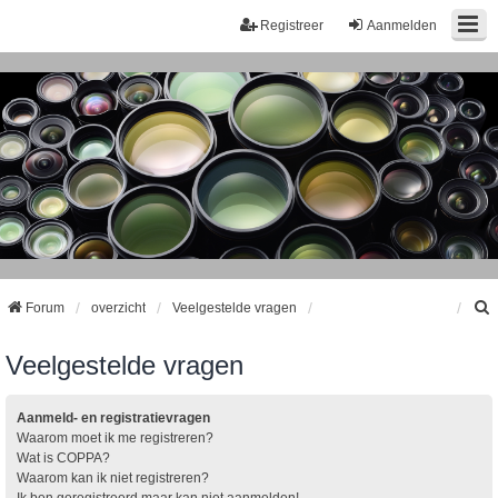
Registreer
Aanmelden
Forum
overzicht
Veelgestelde vragen
Veelgestelde vragen
k
Aanmeld- en registratievragen
Waarom moet ik me registreren?
Wat is COPPA?
Waarom kan ik niet registreren?
Ik ben geregistreerd maar kan niet aanmelden!