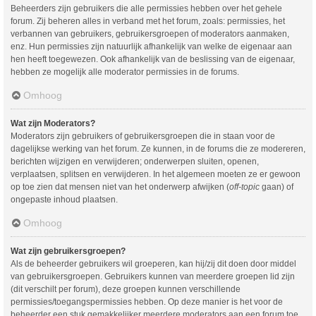
Beheerders zijn gebruikers die alle permissies hebben over het gehele
forum. Zij beheren alles in verband met het forum, zoals: permissies, het
verbannen van gebruikers, gebruikersgroepen of moderators aanmaken,
enz. Hun permissies zijn natuurlijk afhankelijk van welke de eigenaar aan
hen heeft toegewezen. Ook afhankelijk van de beslissing van de eigenaar,
hebben ze mogelijk alle moderator permissies in de forums.
Omhoog
Wat zijn Moderators?
Moderators zijn gebruikers of gebruikersgroepen die in staan voor de
dagelijkse werking van het forum. Ze kunnen, in de forums die ze modereren,
berichten wijzigen en verwijderen; onderwerpen sluiten, openen,
verplaatsen, splitsen en verwijderen. In het algemeen moeten ze er gewoon
op toe zien dat mensen niet van het onderwerp afwijken (
off-topic
gaan) of
ongepaste inhoud plaatsen.
Omhoog
Wat zijn gebruikersgroepen?
Als de beheerder gebruikers wil groeperen, kan hij/zij dit doen door middel
van gebruikersgroepen. Gebruikers kunnen van meerdere groepen lid zijn
(dit verschilt per forum), deze groepen kunnen verschillende
permissies/toegangspermissies hebben. Op deze manier is het voor de
beheerder een stuk gemakkelijker meerdere moderators aan een forum toe