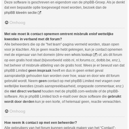
Deze software is geschreven en eigendom van de phpBB-Groep. Als je denkt
dat een bepaalde optie toegevoegd moet worden, bezoek dan de
phpBB Ideeën sectie
.
Omhoog
Met wie moet ik contact opnemen omtrent misbruik en/of wettelijke
kwesties in verband met dit forum?
Alle beheerders die op de "het team"-pagina vermeld worden, staan open
voor je klachten. Als je geen reactie hebt gekregen, kun je contact opnemen
met de eigenaar van het domein (dmv een
whois lookup
) of, als dit forum
op een gratis host staat (bijvoorbeeld xsbb.nl, nl.forums.cc, dotbb.be, enz.),
het beheer of misbruik-afdeling van de gratis host. Wees je er bewust van dat
phpBB Limited
geen inspraak
heeft en dus in geen enkel geval
aansprakelijk gehouden kan worden over hoe, waar en door wie dit forum
gebruikt wordt. Neem
geen
contact op met phpBB Limited met vragen over
wettelijke kwesties (zoals aanspreekbaarheid, ongepaste commentaar, enz.)
die
niet direct verband
houden met de phpBB.com-website of de phpBB-
software. Als je phpBB Limited toch e-mailt over deze software die
gebruikt
wordt door derden
kun je een korte, of helemaal geen, reactie verwachten.
Omhoog
Hoe neem ik contact op met een beheerder?
Alle gebruikers van het forum kunnen gebruik maken van het “Contact”-