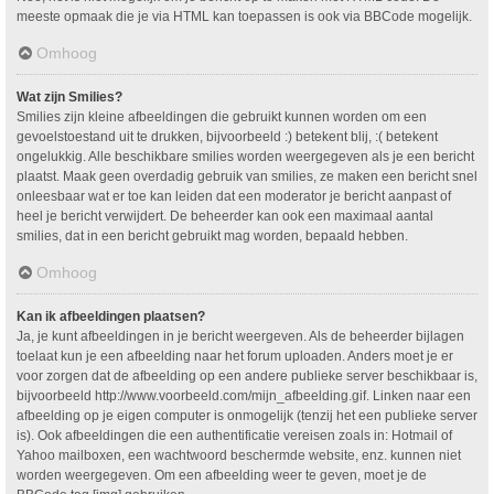
meeste opmaak die je via HTML kan toepassen is ook via BBCode mogelijk.
Omhoog
Wat zijn Smilies?
Smilies zijn kleine afbeeldingen die gebruikt kunnen worden om een
gevoelstoestand uit te drukken, bijvoorbeeld :) betekent blij, :( betekent
ongelukkig. Alle beschikbare smilies worden weergegeven als je een bericht
plaatst. Maak geen overdadig gebruik van smilies, ze maken een bericht snel
onleesbaar wat er toe kan leiden dat een moderator je bericht aanpast of
heel je bericht verwijdert. De beheerder kan ook een maximaal aantal
smilies, dat in een bericht gebruikt mag worden, bepaald hebben.
Omhoog
Kan ik afbeeldingen plaatsen?
Ja, je kunt afbeeldingen in je bericht weergeven. Als de beheerder bijlagen
toelaat kun je een afbeelding naar het forum uploaden. Anders moet je er
voor zorgen dat de afbeelding op een andere publieke server beschikbaar is,
bijvoorbeeld http://www.voorbeeld.com/mijn_afbeelding.gif. Linken naar een
afbeelding op je eigen computer is onmogelijk (tenzij het een publieke server
is). Ook afbeeldingen die een authentificatie vereisen zoals in: Hotmail of
Yahoo mailboxen, een wachtwoord beschermde website, enz. kunnen niet
worden weergegeven. Om een afbeelding weer te geven, moet je de