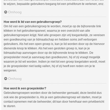
te wijzen, bepaalde gebruikers toegang tot een privéforum te verlenen, enz.
Omhoog
Hoe word ik lid van een gebruikersgroep?
Om lid van een gebruikersgroep te worden, moet je op de bijhorende link
klikken in het gebruikerspaneel, waarna je een overzicht van alle
gebruikersgroepen krijgt. Niet alle groepen zijn vrij toegankelijk, ze vereisen
een goedkeuring van je lidmaatschap en hebben soms zelf verborgen
gebruikers. Als het een open groep is, kan je lid worden door op de hiervoor
dienende knop te klikken. Als het een gesloten groep is, kan je je
lidmaatschap aanvragen door op de bijhorende knop te klikken. De
groepsleider moet je aanvraag dan goedkeuren, hij of zij vraagt mogelijk
waarom je lid wil worden. Indien je niet tot een groep toegelaten wordt, moet
je de groepsleider niet lastig vallen, hij of zij heeft een reden om je te
weigeren.
Omhoog
Hoe word ik een groepsleider?
Gebruikersgroepen worden door de beheerder gemaakt, deze beslist dus
ook wie de groepsleider is. Als je een gebruikersgroep wil starten, moet je
contact opnemen met de beheerder, dit kan door hem/haar een privébericht
te sturen.