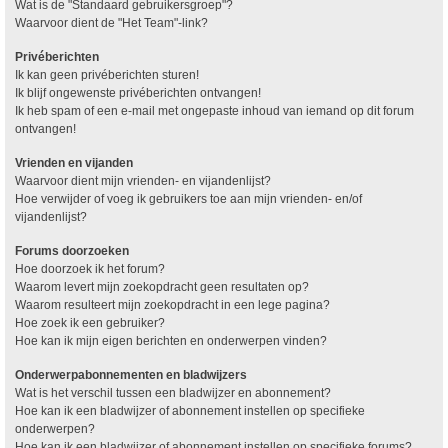
Wat is de "Standaard gebruikersgroep"?
Waarvoor dient de "Het Team"-link?
Privéberichten
Ik kan geen privéberichten sturen!
Ik blijf ongewenste privéberichten ontvangen!
Ik heb spam of een e-mail met ongepaste inhoud van iemand op dit forum
ontvangen!
Vrienden en vijanden
Waarvoor dient mijn vrienden- en vijandenlijst?
Hoe verwijder of voeg ik gebruikers toe aan mijn vrienden- en/of
vijandenlijst?
Forums doorzoeken
Hoe doorzoek ik het forum?
Waarom levert mijn zoekopdracht geen resultaten op?
Waarom resulteert mijn zoekopdracht in een lege pagina?
Hoe zoek ik een gebruiker?
Hoe kan ik mijn eigen berichten en onderwerpen vinden?
Onderwerpabonnementen en bladwijzers
Wat is het verschil tussen een bladwijzer en abonnement?
Hoe kan ik een bladwijzer of abonnement instellen op specifieke
onderwerpen?
Hoe kan ik een bladwijzer of abonnement instellen op specifieke forums?