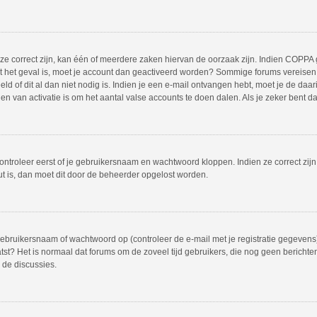
 correct zijn, kan één of meerdere zaken hiervan de oorzaak zijn. Indien COPPA gea
iet het geval is, moet je account dan geactiveerd worden? Sommige forums vereisen 
 of dit al dan niet nodig is. Indien je een e-mail ontvangen hebt, moet je de daar
 van activatie is om het aantal valse accounts te doen dalen. Als je zeker bent d
ontroleer eerst of je gebruikersnaam en wachtwoord kloppen. Indien ze correct zij
out is, dan moet dit door de beheerder opgelost worden.
bruikersnaam of wachtwoord op (controleer de e-mail met je registratie gegevens)
plaatst? Het is normaal dat forums om de zoveel tijd gebruikers, die nog geen beric
 de discussies.