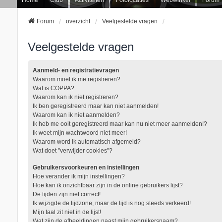
Forum
overzicht
Veelgestelde vragen
Veelgestelde vragen
Aanmeld- en registratievragen
Waarom moet ik me registreren?
Wat is COPPA?
Waarom kan ik niet registreren?
Ik ben geregistreerd maar kan niet aanmelden!
Waarom kan ik niet aanmelden?
Ik heb me ooit geregistreerd maar kan nu niet meer aanmelden!?
Ik weet mijn wachtwoord niet meer!
Waarom word ik automatisch afgemeld?
Wat doet "verwijder cookies"?
Gebruikersvoorkeuren en instellingen
Hoe verander ik mijn instellingen?
Hoe kan ik onzichtbaar zijn in de online gebruikers lijst?
De tijden zijn niet correct!
Ik wijzigde de tijdzone, maar de tijd is nog steeds verkeerd!
Mijn taal zit niet in de lijst!
Wat zijn de afbeeldingen naast mijn gebruikersnaam?