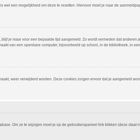
r is wel een mogelijkheid om deze te resetten. Hiervoor moet je naar de aanmeldp
, blijf je maar voor een bepaalde tijd aangemeld. Zo wordt vermeden dat anderen j
aakt van een openbare computer, bijvoorbeeld op school, in de bibliotheek, in een i
emaakt, weer verwijderd worden. Deze cookies zorgen ervoor dat je aangemeld word
tabase. Om ze te wijzigen moet je op de
gebruikerspaneel
link klikken (deze staat