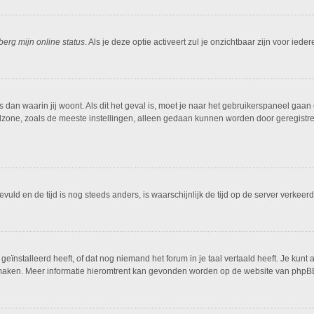
berg mijn online status
. Als je deze optie activeert zul je onzichtbaar zijn voor ied
is dan waarin jij woont. Als dit het geval is, moet je naar het gebruikerspaneel g
dzone, zoals de meeste instellingen, alleen gedaan kunnen worden door geregistreer
ngevuld en de tijd is nog steeds anders, is waarschijnlijk de tijd op de server ver
ïnstalleerd heeft, of dat nog niemand het forum in je taal vertaald heeft. Je kunt al
ing maken. Meer informatie hieromtrent kan gevonden worden op de website van phpBB