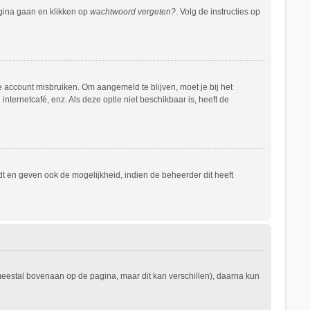
agina gaan en klikken op
wachtwoord vergeten?
. Volg de instructies op
e account misbruiken. Om aangemeld te blijven, moet je bij het
nternetcafé, enz. Als deze optie niet beschikbaar is, heeft de
t en geven ook de mogelijkheid, indien de beheerder dit heeft
 meestal bovenaan op de pagina, maar dit kan verschillen), daarna kun