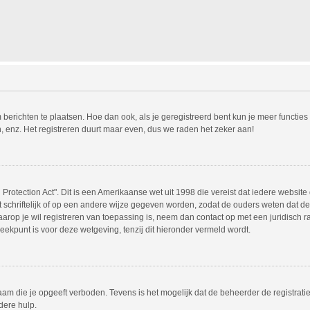
m berichten te plaatsen. Hoe dan ook, als je geregistreerd bent kun je meer functie
, enz. Het registreren duurt maar even, dus we raden het zeker aan!
Protection Act". Dit is een Amerikaanse wet uit 1998 die vereist dat iedere websit
chriftelijk of op een andere wijze gegeven worden, zodat de ouders weten dat de 
 waarop je wil registreren van toepassing is, neem dan contact op met een juridisc
eekpunt is voor deze wetgeving, tenzij dit hieronder vermeld wordt.
am die je opgeeft verboden. Tevens is het mogelijk dat de beheerder de registrati
dere hulp.