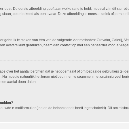
leest. De eerste afbeelding geeft aan welke rang je hebt, meestal zijn dit sterretj
g staan, beter bekend als een avatar. Deze afbeelding is meestal uniek of persoonli
oor gebruik te maken van één van de volgende vier methodes: Gravatar, Galerij, Af
geen avatars kunt gebruiken, neem dan contact op met een beheerder voor je vragen
e over het aantal berchten dat je hebt gemaakt of om bepaalde gebruikers te ident
 Nu moet je natuurlijk het forum niet beginnen te spammen met onzinnig veel beric
hten aantal doen dalen.
nmelden?
ouwde e-mailformulier (indien de beheerder dit heeft ingeschakeld). Dit om misb