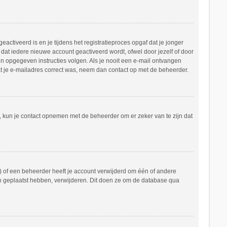
ctiveerd is en je tijdens het registratieproces opgaf dat je jonger
dat iedere nieuwe account geactiveerd wordt, ofwel door jezelf of door
in opgegeven instructies volgen. Als je nooit een e-mail ontvangen
at je e-mailadres correct was, neem dan contact op met de beheerder.
n, kun je contact opnemen met de beheerder om er zeker van te zijn dat
 of een beheerder heeft je account verwijderd om één of andere
hten geplaatst hebben, verwijderen. Dit doen ze om de database qua