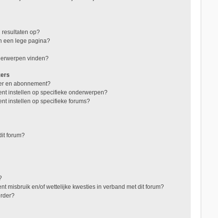
 resultaten op?
in een lege pagina?
nderwerpen vinden?
zers
jzer en abonnement?
nt instellen op specifieke onderwerpen?
nt instellen op specifieke forums?
it forum?
?
t misbruik en/of wettelijke kwesties in verband met dit forum?
erder?