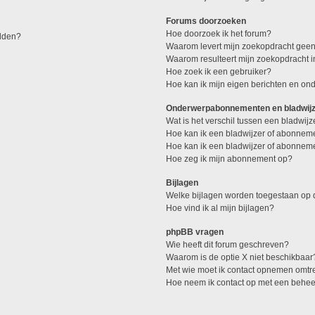
Forums doorzoeken
Hoe doorzoek ik het forum?
elden?
Waarom levert mijn zoekopdracht geen
Waarom resulteert mijn zoekopdracht 
Hoe zoek ik een gebruiker?
Hoe kan ik mijn eigen berichten en o
Onderwerpabonnementen en bladwij
Wat is het verschil tussen een bladwi
Hoe kan ik een bladwijzer of abonneme
Hoe kan ik een bladwijzer of abonneme
Hoe zeg ik mijn abonnement op?
Bijlagen
Welke bijlagen worden toegestaan op d
Hoe vind ik al mijn bijlagen?
phpBB vragen
Wie heeft dit forum geschreven?
Waarom is de optie X niet beschikbaar
Met wie moet ik contact opnemen omtren
Hoe neem ik contact op met een behe