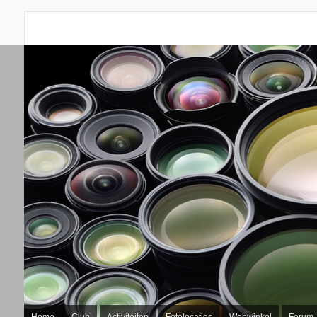
Home
Club
Activiteiten
Fotolocaties
Webwinkel
Forum