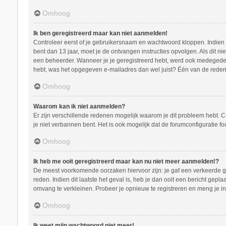
Omhoog
Ik ben geregistreerd maar kan niet aanmelden!
Controleer eerst of je gebruikersnaam en wachtwoord kloppen. Indien ze
bent dan 13 jaar, moet je de ontvangen instructies opvolgen. Als dit n
een beheerder. Wanneer je je geregistreerd hebt, werd ook medegedeeld
hebt, was het opgegeven e-mailadres dan wel juist? Één van de redenen
Omhoog
Waarom kan ik niet aanmelden?
Er zijn verschillende redenen mogelijk waarom je dit probleem hebt. C
je niet verbannen bent. Het is ook mogelijk dat de forumconfiguratie f
Omhoog
Ik heb me ooit geregistreerd maar kan nu niet meer aanmelden!?
De meest voorkomende oorzaken hiervoor zijn: je gaf een verkeerde ge
reden. Indien dit laatste het geval is, heb je dan ooit een bericht ge
omvang te verkleinen. Probeer je opnieuw te registreren en meng je in
Omhoog
Ik weet mijn wachtwoord niet meer!