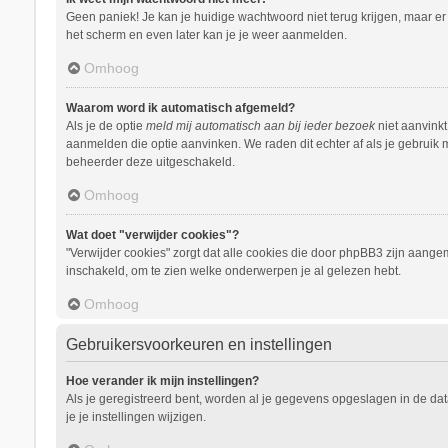
Geen paniek! Je kan je huidige wachtwoord niet terug krijgen, maar e
het scherm en even later kan je je weer aanmelden.
Omhoog
Waarom word ik automatisch afgemeld?
Als je de optie
meld mij automatisch aan bij ieder bezoek
niet aanvinkt
aanmelden die optie aanvinken. We raden dit echter af als je gebruik m
beheerder deze uitgeschakeld.
Omhoog
Wat doet "verwijder cookies"?
"Verwijder cookies" zorgt dat alle cookies die door phpBB3 zijn aang
inschakeld, om te zien welke onderwerpen je al gelezen hebt.
Omhoog
Gebruikersvoorkeuren en instellingen
Hoe verander ik mijn instellingen?
Als je geregistreerd bent, worden al je gegevens opgeslagen in de da
je je instellingen wijzigen.