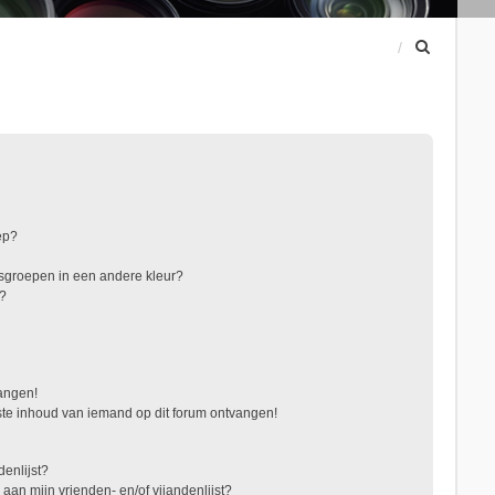
Z
o
e
k
ep?
sgroepen in een andere kleur?
"?
vangen!
te inhoud van iemand op dit forum ontvangen!
denlijst?
 aan mijn vrienden- en/of vijandenlijst?