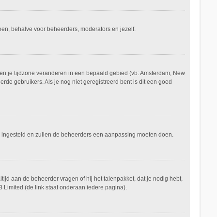
ereen, behalve voor beheerders, moderators en jezelf.
aan en je tijdzone veranderen in een bepaald gebied (vb: Amsterdam, New
de gebruikers. Als je nog niet geregistreerd bent is dit een goed
keerd ingesteld en zullen de beheerders een aanpassing moeten doen.
tijd aan de beheerder vragen of hij het talenpakket, dat je nodig hebt,
 Limited (de link staat onderaan iedere pagina).