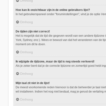
Omhoog
Hoe kan ik onzichtbaar zijn in de online gebruikers lijst?
In het gebruikerspaneel onder "foruminstellingen", vind je de optie
Ver
Omhoog
De tijden zijn niet correct!
Het is mogelijk dat de tijd die gegeven wordt van een andere tijdzone 
York, Sydney, enz.). Wees er bewust van dat het veranderen van de tij
moment om dit te doen.
Omhoog
Ik wijzigde de tijdzone, maar de tijd is nog steeds verkeerd!
Als je zeker bent dat je de correcte tijdzone en zomertijd goed hebt i
Omhoog
Mijn taal zit niet in de lijst!
De meest voorkomende reden hiervoor is dat de beheerder je taal niet ge
wil installeren. Indien het nog niet bestaat, mag je gerust de vertal
Omhoog