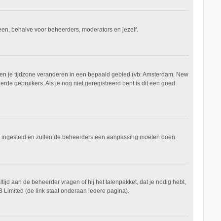
ereen, behalve voor beheerders, moderators en jezelf.
aan en je tijdzone veranderen in een bepaald gebied (vb: Amsterdam, New
de gebruikers. Als je nog niet geregistreerd bent is dit een goed
keerd ingesteld en zullen de beheerders een aanpassing moeten doen.
tijd aan de beheerder vragen of hij het talenpakket, dat je nodig hebt,
 Limited (de link staat onderaan iedere pagina).