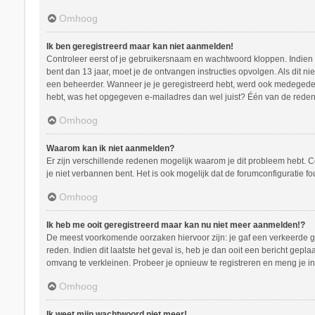
Omhoog
Ik ben geregistreerd maar kan niet aanmelden!
Controleer eerst of je gebruikersnaam en wachtwoord kloppen. Indien ze
bent dan 13 jaar, moet je de ontvangen instructies opvolgen. Als dit n
een beheerder. Wanneer je je geregistreerd hebt, werd ook medegedeeld
hebt, was het opgegeven e-mailadres dan wel juist? Één van de redenen
Omhoog
Waarom kan ik niet aanmelden?
Er zijn verschillende redenen mogelijk waarom je dit probleem hebt. C
je niet verbannen bent. Het is ook mogelijk dat de forumconfiguratie f
Omhoog
Ik heb me ooit geregistreerd maar kan nu niet meer aanmelden!?
De meest voorkomende oorzaken hiervoor zijn: je gaf een verkeerde ge
reden. Indien dit laatste het geval is, heb je dan ooit een bericht ge
omvang te verkleinen. Probeer je opnieuw te registreren en meng je in
Omhoog
Ik weet mijn wachtwoord niet meer!