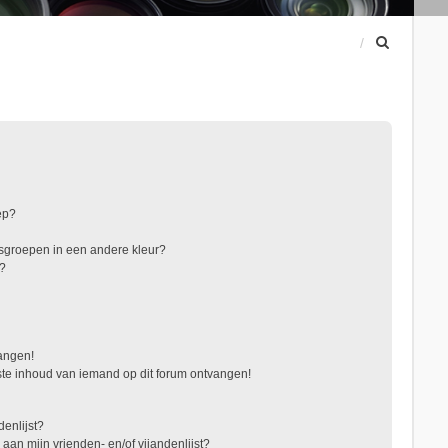
Z
o
e
k
ep?
sgroepen in een andere kleur?
"?
vangen!
te inhoud van iemand op dit forum ontvangen!
denlijst?
 aan mijn vrienden- en/of vijandenlijst?