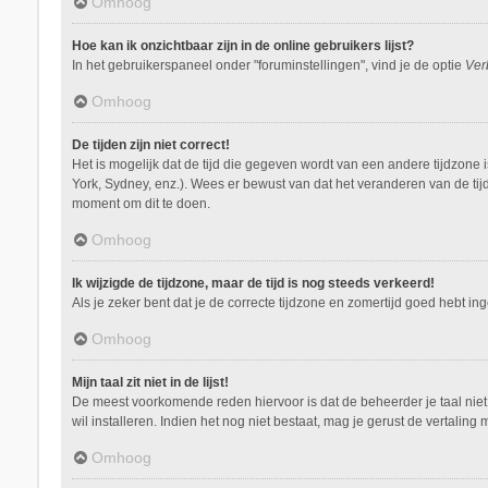
Omhoog
Hoe kan ik onzichtbaar zijn in de online gebruikers lijst?
In het gebruikerspaneel onder "foruminstellingen", vind je de optie
Ver
Omhoog
De tijden zijn niet correct!
Het is mogelijk dat de tijd die gegeven wordt van een andere tijdzone 
York, Sydney, enz.). Wees er bewust van dat het veranderen van de tij
moment om dit te doen.
Omhoog
Ik wijzigde de tijdzone, maar de tijd is nog steeds verkeerd!
Als je zeker bent dat je de correcte tijdzone en zomertijd goed hebt i
Omhoog
Mijn taal zit niet in de lijst!
De meest voorkomende reden hiervoor is dat de beheerder je taal niet ge
wil installeren. Indien het nog niet bestaat, mag je gerust de vertal
Omhoog