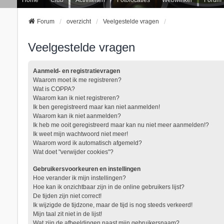
Forum
overzicht
Veelgestelde vragen
Veelgestelde vragen
Aanmeld- en registratievragen
Waarom moet ik me registreren?
Wat is COPPA?
Waarom kan ik niet registreren?
Ik ben geregistreerd maar kan niet aanmelden!
Waarom kan ik niet aanmelden?
Ik heb me ooit geregistreerd maar kan nu niet meer aanmelden!?
Ik weet mijn wachtwoord niet meer!
Waarom word ik automatisch afgemeld?
Wat doet "verwijder cookies"?
Gebruikersvoorkeuren en instellingen
Hoe verander ik mijn instellingen?
Hoe kan ik onzichtbaar zijn in de online gebruikers lijst?
De tijden zijn niet correct!
Ik wijzigde de tijdzone, maar de tijd is nog steeds verkeerd!
Mijn taal zit niet in de lijst!
Wat zijn de afbeeldingen naast mijn gebruikersnaam?