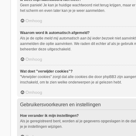
Geen paniek! Je kan je huidige wachtwoord niet terug krijgen, maar e
het scherm en even later kan je je weer aanmelden.
Omhoog
Waarom word ik automatisch afgemeld?
Als je de optie
meld mij automatisch aan bij ieder bezoek
niet aanvinkt
aanmelden die optie aanvinken. We raden dit echter af als je gebruik m
beheerder deze uitgeschakeld.
Omhoog
Wat doet "verwijder cookies"?
"Verwijder cookies" zorgt dat alle cookies die door phpBB3 zijn aang
inschakeld, om te zien welke onderwerpen je al gelezen hebt.
Omhoog
Gebruikersvoorkeuren en instellingen
Hoe verander ik mijn instellingen?
Als je geregistreerd bent, worden al je gegevens opgeslagen in de da
je je instellingen wijzigen.