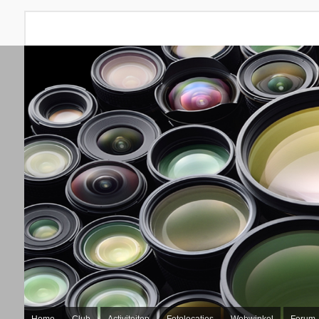
Home
Club
Activiteiten
Fotolocaties
Webwinkel
Forum