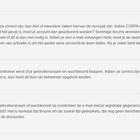
 correct zijn, kan één of meerdere zaken hiervan de oorzaak zijn. Indien COPPA gea
iet het geval is, moet je account dan geactiveerd worden? Sommige forums vereisen 
 of dit al dan niet nodig is. Indien je een e-mail ontvangen hebt, moet je de daar
 van activatie is om het aantal valse accounts te doen dalen. Als je zeker bent d
ontroleer eerst of je gebruikersnaam en wachtwoord kloppen. Indien ze correct zij
out is, dan moet dit door de beheerder opgelost worden.
bruikersnaam of wachtwoord op (controleer de e-mail met je registratie gegevens)
plaatst? Het is normaal dat forums om de zoveel tijd gebruikers, die nog geen beric
 de discussies.