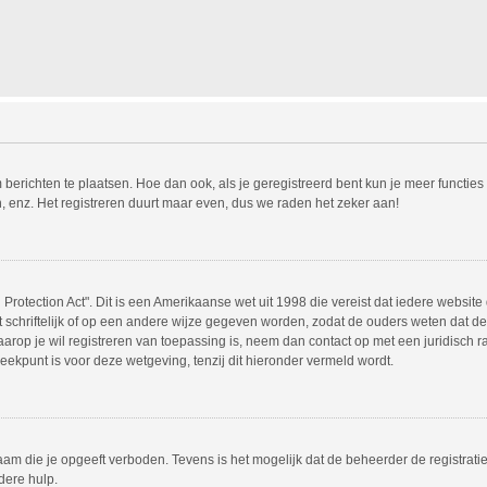
m berichten te plaatsen. Hoe dan ook, als je geregistreerd bent kun je meer functie
, enz. Het registreren duurt maar even, dus we raden het zeker aan!
Protection Act". Dit is een Amerikaanse wet uit 1998 die vereist dat iedere websit
chriftelijk of op een andere wijze gegeven worden, zodat de ouders weten dat de 
 waarop je wil registreren van toepassing is, neem dan contact op met een juridisc
eekpunt is voor deze wetgeving, tenzij dit hieronder vermeld wordt.
am die je opgeeft verboden. Tevens is het mogelijk dat de beheerder de registrati
dere hulp.