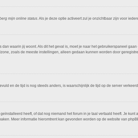
berg mijn online status
. Als je deze optie activeert zul je onzichtbaar zijn voor ied
is dan waarin jij woont. Als dit het geval is, moet je naar het gebruikerspaneel g
dzone, zoals de meeste instellingen, alleen gedaan kunnen worden door geregistreer
ngevuld en de tijd is nog steeds anders, is waarschijnlijk de tijd op de server ver
ïnstalleerd heeft, of dat nog niemand het forum in je taal vertaald heeft. Je kunt al
ing maken. Meer informatie hieromtrent kan gevonden worden op de website van phpBB