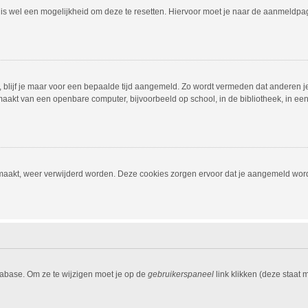
r is wel een mogelijkheid om deze te resetten. Hiervoor moet je naar de aanmeldp
, blijf je maar voor een bepaalde tijd aangemeld. Zo wordt vermeden dat anderen j
aakt van een openbare computer, bijvoorbeeld op school, in de bibliotheek, in een i
emaakt, weer verwijderd worden. Deze cookies zorgen ervoor dat je aangemeld word
tabase. Om ze te wijzigen moet je op de
gebruikerspaneel
link klikken (deze staat