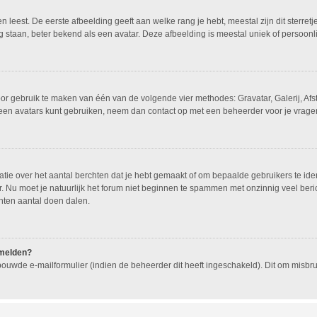
leest. De eerste afbeelding geeft aan welke rang je hebt, meestal zijn dit sterretj
g staan, beter bekend als een avatar. Deze afbeelding is meestal uniek of persoonli
oor gebruik te maken van één van de volgende vier methodes: Gravatar, Galerij, Af
geen avatars kunt gebruiken, neem dan contact op met een beheerder voor je vragen
e over het aantal berchten dat je hebt gemaakt of om bepaalde gebruikers te ident
 Nu moet je natuurlijk het forum niet beginnen te spammen met onzinnig veel beric
hten aantal doen dalen.
nmelden?
ouwde e-mailformulier (indien de beheerder dit heeft ingeschakeld). Dit om misb