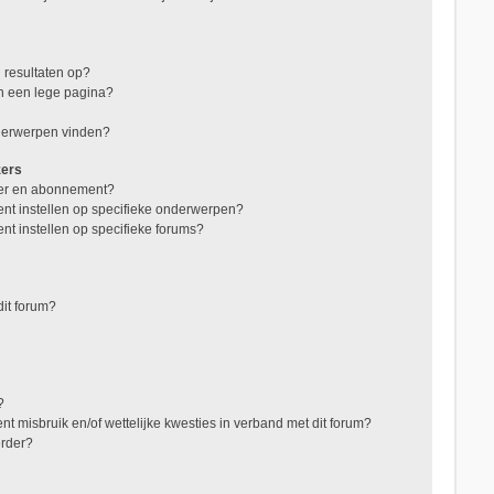
 resultaten op?
in een lege pagina?
nderwerpen vinden?
zers
jzer en abonnement?
nt instellen op specifieke onderwerpen?
nt instellen op specifieke forums?
it forum?
?
t misbruik en/of wettelijke kwesties in verband met dit forum?
erder?