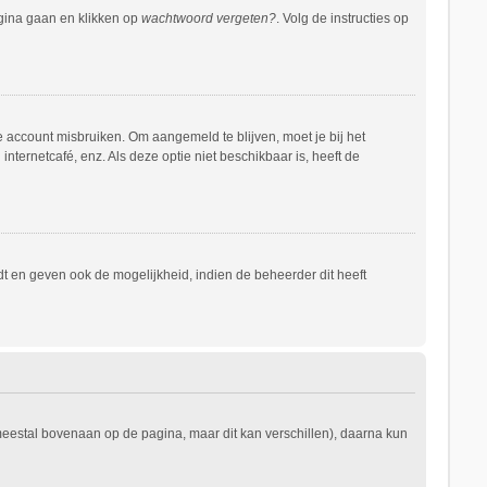
agina gaan en klikken op
wachtwoord vergeten?
. Volg de instructies op
e account misbruiken. Om aangemeld te blijven, moet je bij het
nternetcafé, enz. Als deze optie niet beschikbaar is, heeft de
t en geven ook de mogelijkheid, indien de beheerder dit heeft
 meestal bovenaan op de pagina, maar dit kan verschillen), daarna kun