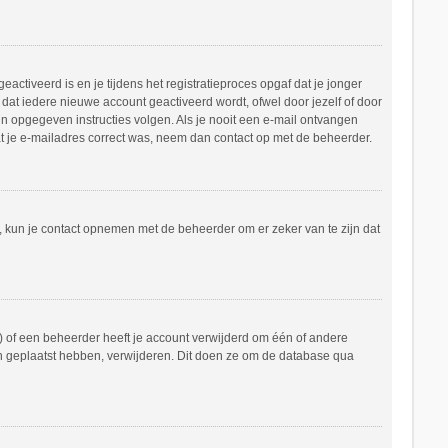
ctiveerd is en je tijdens het registratieproces opgaf dat je jonger
dat iedere nieuwe account geactiveerd wordt, ofwel door jezelf of door
in opgegeven instructies volgen. Als je nooit een e-mail ontvangen
at je e-mailadres correct was, neem dan contact op met de beheerder.
n, kun je contact opnemen met de beheerder om er zeker van te zijn dat
 of een beheerder heeft je account verwijderd om één of andere
hten geplaatst hebben, verwijderen. Dit doen ze om de database qua