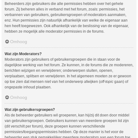
Beheerders zijn gebruikers die alle permissies hebben over het gehele
forum. Zij beheren alles in verband met het forum, zoals: permissies, het
verbannen van gebruikers, gebruikersgroepen of moderators aanmaken,
enz. Hun permissies zijn natuurlijk afhankelijk van welke de eigenaar aan
hen heeft toegewezen. Ook afhankelijk van de beslissing van de eigenaar,
hebben ze mogelijk alle moderator permissies in de forums.
Omhoog
Wat zijn Moderators?
Moderators zijn gebruikers of gebruikersgroepen die in staan voor de
dagelijkse werking van het forum. Ze kunnen, in de forums die ze modereren,
berichten wijzigen en verwijderen; onderwerpen sluiten, openen,
verplaatsen, splitsen en verwijderen. In het algemeen moeten ze er gewoon
op toe zien dat mensen niet van het onderwerp afwijken (
off-topic
gaan) of
ongepaste inhoud plaatsen.
Omhoog
Wat zijn gebruikersgroepen?
Als de beheerder gebruikers wil groeperen, kan hij/zij dit doen door middel
van gebruikersgroepen. Gebruikers kunnen van meerdere groepen lid zijn
(dit verschilt per forum), deze groepen kunnen verschillende
permissies/toegangspermissies hebben. Op deze manier is het voor de
beheerder een stuk gemakkelijker meerdere moderators aan een forum toe