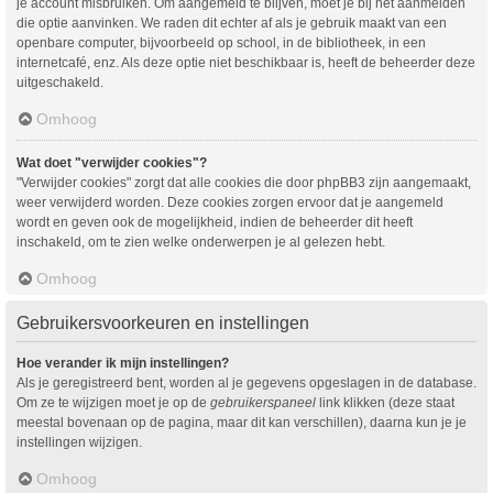
je account misbruiken. Om aangemeld te blijven, moet je bij het aanmelden
die optie aanvinken. We raden dit echter af als je gebruik maakt van een
openbare computer, bijvoorbeeld op school, in de bibliotheek, in een
internetcafé, enz. Als deze optie niet beschikbaar is, heeft de beheerder deze
uitgeschakeld.
Omhoog
Wat doet "verwijder cookies"?
"Verwijder cookies" zorgt dat alle cookies die door phpBB3 zijn aangemaakt,
weer verwijderd worden. Deze cookies zorgen ervoor dat je aangemeld
wordt en geven ook de mogelijkheid, indien de beheerder dit heeft
inschakeld, om te zien welke onderwerpen je al gelezen hebt.
Omhoog
Gebruikersvoorkeuren en instellingen
Hoe verander ik mijn instellingen?
Als je geregistreerd bent, worden al je gegevens opgeslagen in de database.
Om ze te wijzigen moet je op de
gebruikerspaneel
link klikken (deze staat
meestal bovenaan op de pagina, maar dit kan verschillen), daarna kun je je
instellingen wijzigen.
Omhoog