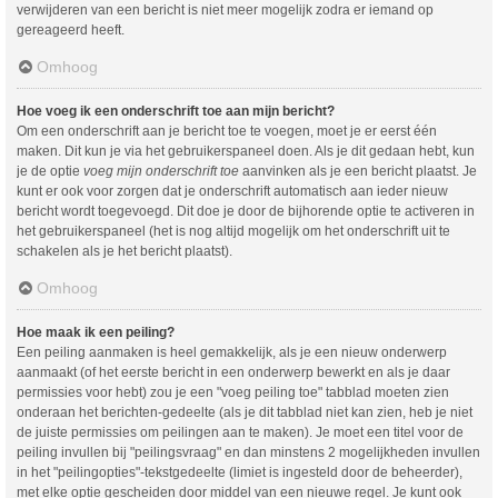
verwijderen van een bericht is niet meer mogelijk zodra er iemand op
gereageerd heeft.
Omhoog
Hoe voeg ik een onderschrift toe aan mijn bericht?
Om een onderschrift aan je bericht toe te voegen, moet je er eerst één
maken. Dit kun je via het gebruikerspaneel doen. Als je dit gedaan hebt, kun
je de optie
voeg mijn onderschrift toe
aanvinken als je een bericht plaatst. Je
kunt er ook voor zorgen dat je onderschrift automatisch aan ieder nieuw
bericht wordt toegevoegd. Dit doe je door de bijhorende optie te activeren in
het gebruikerspaneel (het is nog altijd mogelijk om het onderschrift uit te
schakelen als je het bericht plaatst).
Omhoog
Hoe maak ik een peiling?
Een peiling aanmaken is heel gemakkelijk, als je een nieuw onderwerp
aanmaakt (of het eerste bericht in een onderwerp bewerkt en als je daar
permissies voor hebt) zou je een "voeg peiling toe" tabblad moeten zien
onderaan het berichten-gedeelte (als je dit tabblad niet kan zien, heb je niet
de juiste permissies om peilingen aan te maken). Je moet een titel voor de
peiling invullen bij "peilingsvraag" en dan minstens 2 mogelijkheden invullen
in het "peilingopties"-tekstgedeelte (limiet is ingesteld door de beheerder),
met elke optie gescheiden door middel van een nieuwe regel. Je kunt ook