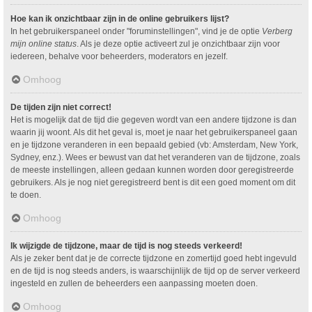
Hoe kan ik onzichtbaar zijn in de online gebruikers lijst?
In het gebruikerspaneel onder "foruminstellingen", vind je de optie
Verberg
mijn online status
. Als je deze optie activeert zul je onzichtbaar zijn voor
iedereen, behalve voor beheerders, moderators en jezelf.
Omhoog
De tijden zijn niet correct!
Het is mogelijk dat de tijd die gegeven wordt van een andere tijdzone is dan
waarin jij woont. Als dit het geval is, moet je naar het gebruikerspaneel gaan
en je tijdzone veranderen in een bepaald gebied (vb: Amsterdam, New York,
Sydney, enz.). Wees er bewust van dat het veranderen van de tijdzone, zoals
de meeste instellingen, alleen gedaan kunnen worden door geregistreerde
gebruikers. Als je nog niet geregistreerd bent is dit een goed moment om dit
te doen.
Omhoog
Ik wijzigde de tijdzone, maar de tijd is nog steeds verkeerd!
Als je zeker bent dat je de correcte tijdzone en zomertijd goed hebt ingevuld
en de tijd is nog steeds anders, is waarschijnlijk de tijd op de server verkeerd
ingesteld en zullen de beheerders een aanpassing moeten doen.
Omhoog