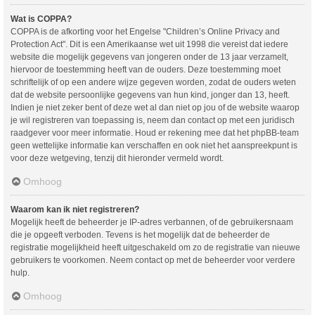
Wat is COPPA?
COPPA is de afkorting voor het Engelse "Children’s Online Privacy and
Protection Act". Dit is een Amerikaanse wet uit 1998 die vereist dat iedere
website die mogelijk gegevens van jongeren onder de 13 jaar verzamelt,
hiervoor de toestemming heeft van de ouders. Deze toestemming moet
schriftelijk of op een andere wijze gegeven worden, zodat de ouders weten
dat de website persoonlijke gegevens van hun kind, jonger dan 13, heeft.
Indien je niet zeker bent of deze wet al dan niet op jou of de website waarop
je wil registreren van toepassing is, neem dan contact op met een juridisch
raadgever voor meer informatie. Houd er rekening mee dat het phpBB-team
geen wettelijke informatie kan verschaffen en ook niet het aanspreekpunt is
voor deze wetgeving, tenzij dit hieronder vermeld wordt.
Omhoog
Waarom kan ik niet registreren?
Mogelijk heeft de beheerder je IP-adres verbannen, of de gebruikersnaam
die je opgeeft verboden. Tevens is het mogelijk dat de beheerder de
registratie mogelijkheid heeft uitgeschakeld om zo de registratie van nieuwe
gebruikers te voorkomen. Neem contact op met de beheerder voor verdere
hulp.
Omhoog