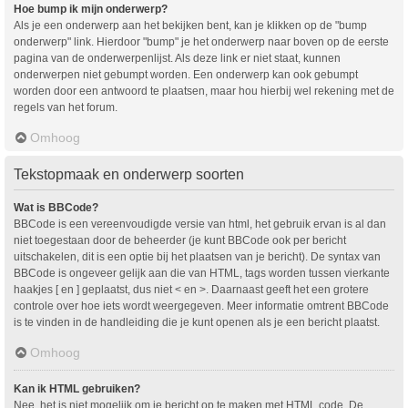
Hoe bump ik mijn onderwerp?
Als je een onderwerp aan het bekijken bent, kan je klikken op de "bump
onderwerp" link. Hierdoor "bump" je het onderwerp naar boven op de eerste
pagina van de onderwerpenlijst. Als deze link er niet staat, kunnen
onderwerpen niet gebumpt worden. Een onderwerp kan ook gebumpt
worden door een antwoord te plaatsen, maar hou hierbij wel rekening met de
regels van het forum.
Omhoog
Tekstopmaak en onderwerp soorten
Wat is BBCode?
BBCode is een vereenvoudigde versie van html, het gebruik ervan is al dan
niet toegestaan door de beheerder (je kunt BBCode ook per bericht
uitschakelen, dit is een optie bij het plaatsen van je bericht). De syntax van
BBCode is ongeveer gelijk aan die van HTML, tags worden tussen vierkante
haakjes [ en ] geplaatst, dus niet < en >. Daarnaast geeft het een grotere
controle over hoe iets wordt weergegeven. Meer informatie omtrent BBCode
is te vinden in de handleiding die je kunt openen als je een bericht plaatst.
Omhoog
Kan ik HTML gebruiken?
Nee, het is niet mogelijk om je bericht op te maken met HTML code. De