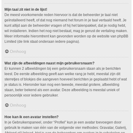
Mijn taal zit niet in de lijst!
De meest voorkomende reden hiervoor is dat de beheerder je taal niet
geïnstalleerd heeft, of dat nog niemand het forum in je taal vertaald heeft. Je
kunt altijd aan de beheerder vragen of hij het talenpakket, dat je nodig hebt,
wil installeren. Indien het nog niet bestaat, mag je gerust de vertaling maken.
Meer informatie hieromtrent kan gevonden worden op de website van phpBB
Limited (de link staat onderaan iedere pagina).
Omhoog
Wat zijn de afbeeldingen naast mijn gebruikersnaam?
Er kunnen 2 afbeeldingen bij een gebruikersnaam staan als je berichten
leest. De eerste afbeelding geeft aan welke rang je hebt, meestal zijn dit
sterretjes of blokjes die aangeven hoeveel berichten je geplaatst hebt of wat
je status is. Hieronder kan nog een tweede, meestal grotere, afbeelding
staan, beter bekend als een avatar. Deze afbeelding is meestal uniek of
persoonlijk voor iedere gebruiker.
Omhoog
Hoe kan ik een avatar instellen?
In je Gebruikerspaneel, onder “Profiel” kun je een avatar toevoegen door
gebruik te maken van één van de volgende vier methodes: Gravatar, Galerij,
Afstand of Upload. Het is aan de beheerders om avatars in te schakelen en