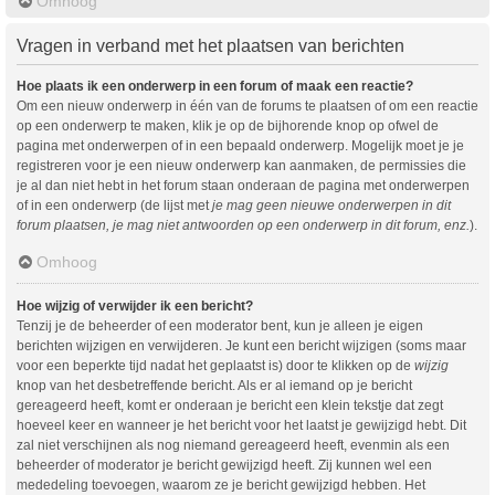
Omhoog
Vragen in verband met het plaatsen van berichten
Hoe plaats ik een onderwerp in een forum of maak een reactie?
Om een nieuw onderwerp in één van de forums te plaatsen of om een reactie
op een onderwerp te maken, klik je op de bijhorende knop op ofwel de
pagina met onderwerpen of in een bepaald onderwerp. Mogelijk moet je je
registreren voor je een nieuw onderwerp kan aanmaken, de permissies die
je al dan niet hebt in het forum staan onderaan de pagina met onderwerpen
of in een onderwerp (de lijst met
je mag geen nieuwe onderwerpen in dit
forum plaatsen, je mag niet antwoorden op een onderwerp in dit forum, enz.
).
Omhoog
Hoe wijzig of verwijder ik een bericht?
Tenzij je de beheerder of een moderator bent, kun je alleen je eigen
berichten wijzigen en verwijderen. Je kunt een bericht wijzigen (soms maar
voor een beperkte tijd nadat het geplaatst is) door te klikken op de
wijzig
knop van het desbetreffende bericht. Als er al iemand op je bericht
gereageerd heeft, komt er onderaan je bericht een klein tekstje dat zegt
hoeveel keer en wanneer je het bericht voor het laatst je gewijzigd hebt. Dit
zal niet verschijnen als nog niemand gereageerd heeft, evenmin als een
beheerder of moderator je bericht gewijzigd heeft. Zij kunnen wel een
mededeling toevoegen, waarom ze je bericht gewijzigd hebben. Het