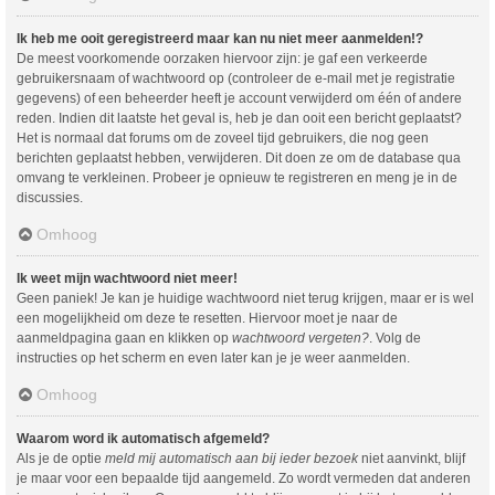
Ik heb me ooit geregistreerd maar kan nu niet meer aanmelden!?
De meest voorkomende oorzaken hiervoor zijn: je gaf een verkeerde
gebruikersnaam of wachtwoord op (controleer de e-mail met je registratie
gegevens) of een beheerder heeft je account verwijderd om één of andere
reden. Indien dit laatste het geval is, heb je dan ooit een bericht geplaatst?
Het is normaal dat forums om de zoveel tijd gebruikers, die nog geen
berichten geplaatst hebben, verwijderen. Dit doen ze om de database qua
omvang te verkleinen. Probeer je opnieuw te registreren en meng je in de
discussies.
Omhoog
Ik weet mijn wachtwoord niet meer!
Geen paniek! Je kan je huidige wachtwoord niet terug krijgen, maar er is wel
een mogelijkheid om deze te resetten. Hiervoor moet je naar de
aanmeldpagina gaan en klikken op
wachtwoord vergeten?
. Volg de
instructies op het scherm en even later kan je je weer aanmelden.
Omhoog
Waarom word ik automatisch afgemeld?
Als je de optie
meld mij automatisch aan bij ieder bezoek
niet aanvinkt, blijf
je maar voor een bepaalde tijd aangemeld. Zo wordt vermeden dat anderen