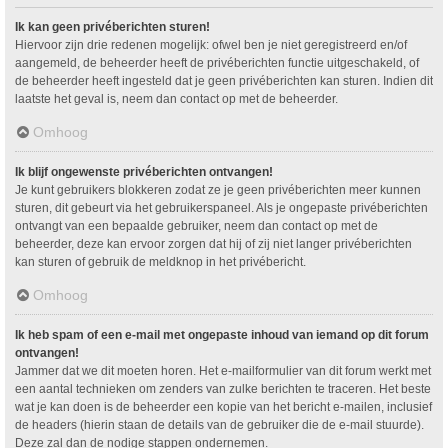
Ik kan geen privéberichten sturen!
Hiervoor zijn drie redenen mogelijk: ofwel ben je niet geregistreerd en/of
aangemeld, de beheerder heeft de privéberichten functie uitgeschakeld, of
de beheerder heeft ingesteld dat je geen privéberichten kan sturen. Indien dit
laatste het geval is, neem dan contact op met de beheerder.
Omhoog
Ik blijf ongewenste privéberichten ontvangen!
Je kunt gebruikers blokkeren zodat ze je geen privéberichten meer kunnen
sturen, dit gebeurt via het gebruikerspaneel. Als je ongepaste privéberichten
ontvangt van een bepaalde gebruiker, neem dan contact op met de
beheerder, deze kan ervoor zorgen dat hij of zij niet langer privéberichten
kan sturen of gebruik de meldknop in het privébericht.
Omhoog
Ik heb spam of een e-mail met ongepaste inhoud van iemand op dit forum
ontvangen!
Jammer dat we dit moeten horen. Het e-mailformulier van dit forum werkt met
een aantal technieken om zenders van zulke berichten te traceren. Het beste
wat je kan doen is de beheerder een kopie van het bericht e-mailen, inclusief
de headers (hierin staan de details van de gebruiker die de e-mail stuurde).
Deze zal dan de nodige stappen ondernemen.