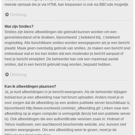
meeste opmaak die je via HTML kan toepassen is ook via BBCode mogelijk.
Omhoog
Wat zijn Smilies?
Smilies zijn kleine afbeeldingen die gebruikt kunnen worden om een
gevoelstoestand uit te drukken, bijvoorbeeld :) betekent blij, :( betekent
ongelukkig. Alle beschikbare smilies worden weergegeven als je een bericht
plaatst. Maak geen overdadig gebruik van smilies, ze maken een bericht snel
onleesbaar wat er toe kan leiden dat een moderator je bericht aanpast of
heel je bericht verwijdert. De beheerder kan ook een maximaal aantal
smilies, dat in een bericht gebruikt mag worden, bepaald hebben.
Omhoog
Kan ik afbeeldingen plaatsen?
Ja, je kunt afbeeldingen in je bericht weergeven. Als de beheerder bijlagen
toelaat kun je een afbeelding naar het forum uploaden. Anders moet je er
voor zorgen dat de afbeelding op een andere publieke server beschikbaar is,
bijvoorbeeld http://www.voorbeeld.com/mijn_afbeelding.gif. Linken naar een
afbeelding op je eigen computer is onmogelijk (tenzij het een publieke server
is). Ook afbeeldingen die een authentificatie vereisen zoals in: Hotmail of
Yahoo mailboxen, een wachtwoord beschermde website, enz. kunnen niet
worden weergegeven. Om een afbeelding weer te geven, moet je de