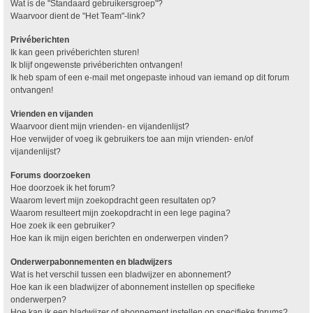
Wat is de "Standaard gebruikersgroep"?
Waarvoor dient de "Het Team"-link?
Privéberichten
Ik kan geen privéberichten sturen!
Ik blijf ongewenste privéberichten ontvangen!
Ik heb spam of een e-mail met ongepaste inhoud van iemand op dit forum
ontvangen!
Vrienden en vijanden
Waarvoor dient mijn vrienden- en vijandenlijst?
Hoe verwijder of voeg ik gebruikers toe aan mijn vrienden- en/of
vijandenlijst?
Forums doorzoeken
Hoe doorzoek ik het forum?
Waarom levert mijn zoekopdracht geen resultaten op?
Waarom resulteert mijn zoekopdracht in een lege pagina?
Hoe zoek ik een gebruiker?
Hoe kan ik mijn eigen berichten en onderwerpen vinden?
Onderwerpabonnementen en bladwijzers
Wat is het verschil tussen een bladwijzer en abonnement?
Hoe kan ik een bladwijzer of abonnement instellen op specifieke
onderwerpen?
Hoe kan ik een bladwijzer of abonnement instellen op specifieke forums?