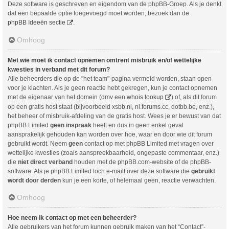
Deze software is geschreven en eigendom van de phpBB-Groep. Als je denkt
dat een bepaalde optie toegevoegd moet worden, bezoek dan de
phpBB Ideeën sectie
.
Omhoog
Met wie moet ik contact opnemen omtrent misbruik en/of wettelijke
kwesties in verband met dit forum?
Alle beheerders die op de "het team"-pagina vermeld worden, staan open
voor je klachten. Als je geen reactie hebt gekregen, kun je contact opnemen
met de eigenaar van het domein (dmv een
whois lookup
) of, als dit forum
op een gratis host staat (bijvoorbeeld xsbb.nl, nl.forums.cc, dotbb.be, enz.),
het beheer of misbruik-afdeling van de gratis host. Wees je er bewust van dat
phpBB Limited
geen inspraak
heeft en dus in geen enkel geval
aansprakelijk gehouden kan worden over hoe, waar en door wie dit forum
gebruikt wordt. Neem
geen
contact op met phpBB Limited met vragen over
wettelijke kwesties (zoals aanspreekbaarheid, ongepaste commentaar, enz.)
die
niet direct verband
houden met de phpBB.com-website of de phpBB-
software. Als je phpBB Limited toch e-mailt over deze software die
gebruikt
wordt door derden
kun je een korte, of helemaal geen, reactie verwachten.
Omhoog
Hoe neem ik contact op met een beheerder?
Alle gebruikers van het forum kunnen gebruik maken van het “Contact”-