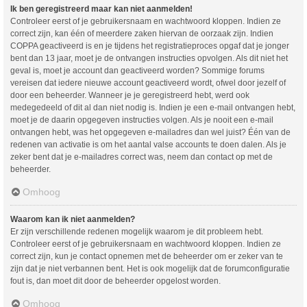
Ik ben geregistreerd maar kan niet aanmelden!
Controleer eerst of je gebruikersnaam en wachtwoord kloppen. Indien ze
correct zijn, kan één of meerdere zaken hiervan de oorzaak zijn. Indien
COPPA geactiveerd is en je tijdens het registratieproces opgaf dat je jonger
bent dan 13 jaar, moet je de ontvangen instructies opvolgen. Als dit niet het
geval is, moet je account dan geactiveerd worden? Sommige forums
vereisen dat iedere nieuwe account geactiveerd wordt, ofwel door jezelf of
door een beheerder. Wanneer je je geregistreerd hebt, werd ook
medegedeeld of dit al dan niet nodig is. Indien je een e-mail ontvangen hebt,
moet je de daarin opgegeven instructies volgen. Als je nooit een e-mail
ontvangen hebt, was het opgegeven e-mailadres dan wel juist? Één van de
redenen van activatie is om het aantal valse accounts te doen dalen. Als je
zeker bent dat je e-mailadres correct was, neem dan contact op met de
beheerder.
Omhoog
Waarom kan ik niet aanmelden?
Er zijn verschillende redenen mogelijk waarom je dit probleem hebt.
Controleer eerst of je gebruikersnaam en wachtwoord kloppen. Indien ze
correct zijn, kun je contact opnemen met de beheerder om er zeker van te
zijn dat je niet verbannen bent. Het is ook mogelijk dat de forumconfiguratie
fout is, dan moet dit door de beheerder opgelost worden.
Omhoog