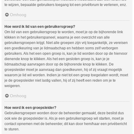
te wijzen, bepaalde gebruikers toegang tot een privéforum te verlenen, enz.
Omhoog
Hoe word ik lid van een gebruikersgroep?
Om lid van een gebruikersgroep te worden, moet je op de bijhorende link
klikken in het gebruikerspaneel, waarna je een overzicht van alle
gebruikersgroepen krijgt. Niet alle groepen zijn vrij toegankelijk, ze vereisen
een goedkeuring van je lidmaatschap en hebben soms zelf verborgen
gebruikers. Als het een open groep is, kan je lid worden door op de hiervoor
dienende knop te klikken. Als het een gesloten groep is, kan je je
lidmaatschap aanvragen door op de bijhorende knop te klikken. De
groepsleider moet je aanvraag dan goedkeuren, hij of zij vraagt mogelijk
waarom je lid wil worden. Indien je niet tot een groep toegelaten wordt, moet
je de groepsleider niet lastig vallen, hij of zij heeft een reden om je te
weigeren.
Omhoog
Hoe word ik een groepsleider?
Gebruikersgroepen worden door de beheerder gemaakt, deze beslist dus
ook wie de groepsleider is. Als je een gebruikersgroep wil starten, moet je
contact opnemen met de beheerder, dit kan door hem/haar een privébericht
te sturen.