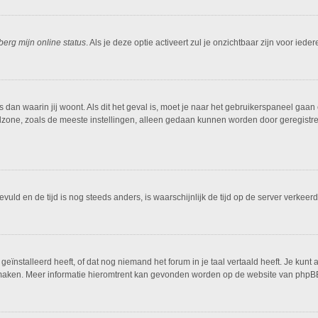
berg mijn online status
. Als je deze optie activeert zul je onzichtbaar zijn voor ied
is dan waarin jij woont. Als dit het geval is, moet je naar het gebruikerspaneel g
dzone, zoals de meeste instellingen, alleen gedaan kunnen worden door geregistreer
ngevuld en de tijd is nog steeds anders, is waarschijnlijk de tijd op de server ver
ïnstalleerd heeft, of dat nog niemand het forum in je taal vertaald heeft. Je kunt al
ing maken. Meer informatie hieromtrent kan gevonden worden op de website van phpBB