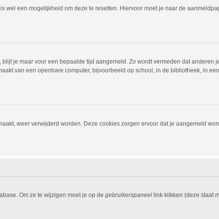
r is wel een mogelijkheid om deze te resetten. Hiervoor moet je naar de aanmeldp
, blijf je maar voor een bepaalde tijd aangemeld. Zo wordt vermeden dat anderen j
aakt van een openbare computer, bijvoorbeeld op school, in de bibliotheek, in een i
emaakt, weer verwijderd worden. Deze cookies zorgen ervoor dat je aangemeld word
tabase. Om ze te wijzigen moet je op de
gebruikerspaneel
link klikken (deze staat