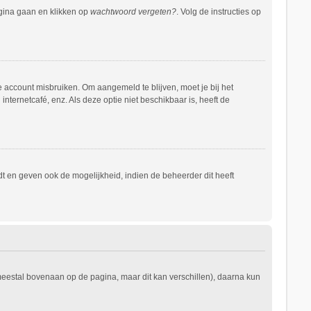
agina gaan en klikken op
wachtwoord vergeten?
. Volg de instructies op
e account misbruiken. Om aangemeld te blijven, moet je bij het
nternetcafé, enz. Als deze optie niet beschikbaar is, heeft de
t en geven ook de mogelijkheid, indien de beheerder dit heeft
 meestal bovenaan op de pagina, maar dit kan verschillen), daarna kun