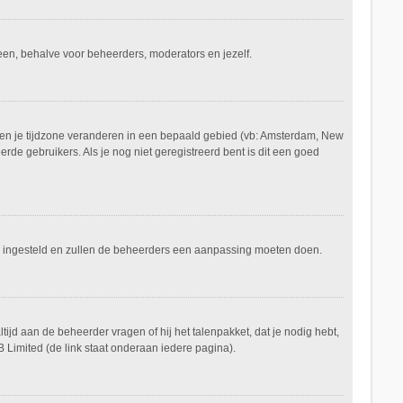
ereen, behalve voor beheerders, moderators en jezelf.
aan en je tijdzone veranderen in een bepaald gebied (vb: Amsterdam, New
de gebruikers. Als je nog niet geregistreerd bent is dit een goed
keerd ingesteld en zullen de beheerders een aanpassing moeten doen.
tijd aan de beheerder vragen of hij het talenpakket, dat je nodig hebt,
 Limited (de link staat onderaan iedere pagina).