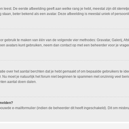
leest. De eerste afbeelding geeft aan welke rang je hebt, meestal zijn dit sterretj
g staan, beter bekend als een avatar. Deze afbeelding is meestal uniek of persoonli
oor gebruik te maken van één van de volgende vier methodes: Gravatar, Galerij, Af
geen avatars kunt gebruiken, neem dan contact op met een beheerder voor je vragen
e over het aantal berchten dat je hebt gemaakt of om bepaalde gebruikers te ident
 Nu moet je natuurlijk het forum niet beginnen te spammen met onzinnig veel beric
hten aantal doen dalen.
nmelden?
ouwde e-mailformulier (indien de beheerder dit heeft ingeschakeld). Dit om misb