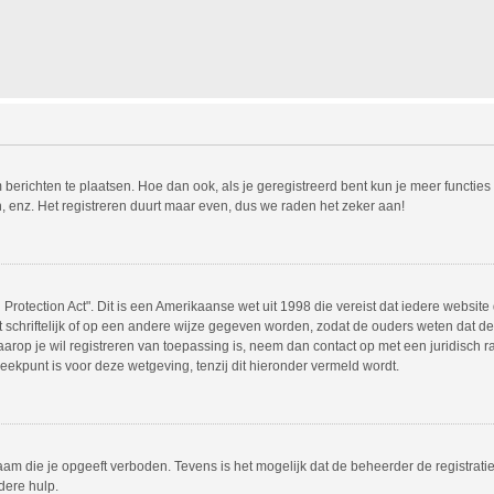
m berichten te plaatsen. Hoe dan ook, als je geregistreerd bent kun je meer functie
, enz. Het registreren duurt maar even, dus we raden het zeker aan!
Protection Act". Dit is een Amerikaanse wet uit 1998 die vereist dat iedere websit
chriftelijk of op een andere wijze gegeven worden, zodat de ouders weten dat de 
 waarop je wil registreren van toepassing is, neem dan contact op met een juridisc
eekpunt is voor deze wetgeving, tenzij dit hieronder vermeld wordt.
am die je opgeeft verboden. Tevens is het mogelijk dat de beheerder de registrati
dere hulp.