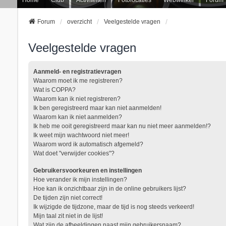
Forum
overzicht
Veelgestelde vragen
Veelgestelde vragen
Aanmeld- en registratievragen
Waarom moet ik me registreren?
Wat is COPPA?
Waarom kan ik niet registreren?
Ik ben geregistreerd maar kan niet aanmelden!
Waarom kan ik niet aanmelden?
Ik heb me ooit geregistreerd maar kan nu niet meer aanmelden!?
Ik weet mijn wachtwoord niet meer!
Waarom word ik automatisch afgemeld?
Wat doet "verwijder cookies"?
Gebruikersvoorkeuren en instellingen
Hoe verander ik mijn instellingen?
Hoe kan ik onzichtbaar zijn in de online gebruikers lijst?
De tijden zijn niet correct!
Ik wijzigde de tijdzone, maar de tijd is nog steeds verkeerd!
Mijn taal zit niet in de lijst!
Wat zijn de afbeeldingen naast mijn gebruikersnaam?