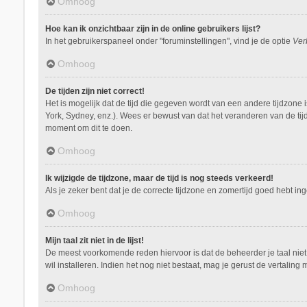
Omhoog
Hoe kan ik onzichtbaar zijn in de online gebruikers lijst?
In het gebruikerspaneel onder "foruminstellingen", vind je de optie
Ver
Omhoog
De tijden zijn niet correct!
Het is mogelijk dat de tijd die gegeven wordt van een andere tijdzone 
York, Sydney, enz.). Wees er bewust van dat het veranderen van de tij
moment om dit te doen.
Omhoog
Ik wijzigde de tijdzone, maar de tijd is nog steeds verkeerd!
Als je zeker bent dat je de correcte tijdzone en zomertijd goed hebt i
Omhoog
Mijn taal zit niet in de lijst!
De meest voorkomende reden hiervoor is dat de beheerder je taal niet ge
wil installeren. Indien het nog niet bestaat, mag je gerust de vertal
Omhoog