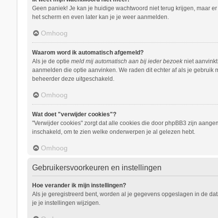
Geen paniek! Je kan je huidige wachtwoord niet terug krijgen, maar e
het scherm en even later kan je je weer aanmelden.
Omhoog
Waarom word ik automatisch afgemeld?
Als je de optie
meld mij automatisch aan bij ieder bezoek
niet aanvinkt
aanmelden die optie aanvinken. We raden dit echter af als je gebruik m
beheerder deze uitgeschakeld.
Omhoog
Wat doet "verwijder cookies"?
"Verwijder cookies" zorgt dat alle cookies die door phpBB3 zijn aang
inschakeld, om te zien welke onderwerpen je al gelezen hebt.
Omhoog
Gebruikersvoorkeuren en instellingen
Hoe verander ik mijn instellingen?
Als je geregistreerd bent, worden al je gegevens opgeslagen in de da
je je instellingen wijzigen.