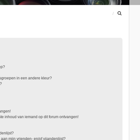
Z
o
e
k
ep?
sgroepen in een andere kleur?
"?
vangen!
te inhoud van iemand op dit forum ontvangen!
denlijst?
 aan mijn vrienden- en/of vijandenlijst?