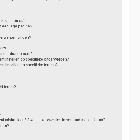
 resultaten op?
in een lege pagina?
nderwerpen vinden?
zers
jzer en abonnement?
nt instellen op specifieke onderwerpen?
nt instellen op specifieke forums?
it forum?
?
t misbruik en/of wettelijke kwesties in verband met dit forum?
erder?