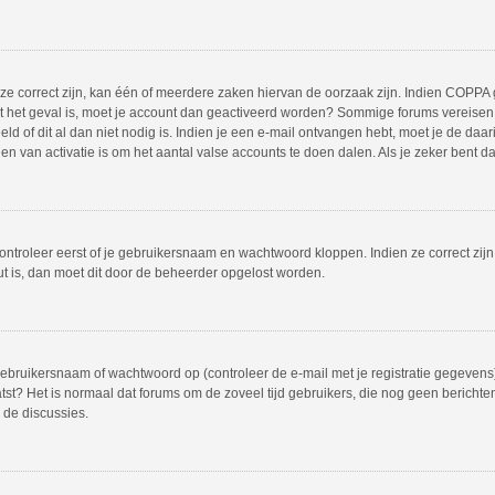
 correct zijn, kan één of meerdere zaken hiervan de oorzaak zijn. Indien COPPA gea
iet het geval is, moet je account dan geactiveerd worden? Sommige forums vereisen 
 of dit al dan niet nodig is. Indien je een e-mail ontvangen hebt, moet je de daar
 van activatie is om het aantal valse accounts te doen dalen. Als je zeker bent d
ontroleer eerst of je gebruikersnaam en wachtwoord kloppen. Indien ze correct zij
out is, dan moet dit door de beheerder opgelost worden.
bruikersnaam of wachtwoord op (controleer de e-mail met je registratie gegevens)
plaatst? Het is normaal dat forums om de zoveel tijd gebruikers, die nog geen beric
 de discussies.