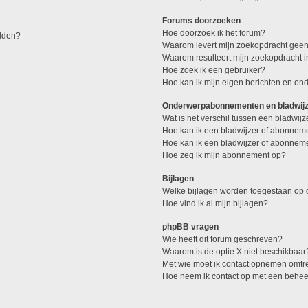
Forums doorzoeken
Hoe doorzoek ik het forum?
elden?
Waarom levert mijn zoekopdracht geen
Waarom resulteert mijn zoekopdracht 
Hoe zoek ik een gebruiker?
Hoe kan ik mijn eigen berichten en o
Onderwerpabonnementen en bladwij
Wat is het verschil tussen een bladwi
Hoe kan ik een bladwijzer of abonneme
Hoe kan ik een bladwijzer of abonneme
Hoe zeg ik mijn abonnement op?
Bijlagen
Welke bijlagen worden toegestaan op d
Hoe vind ik al mijn bijlagen?
phpBB vragen
Wie heeft dit forum geschreven?
Waarom is de optie X niet beschikbaar
Met wie moet ik contact opnemen omtren
Hoe neem ik contact op met een behe