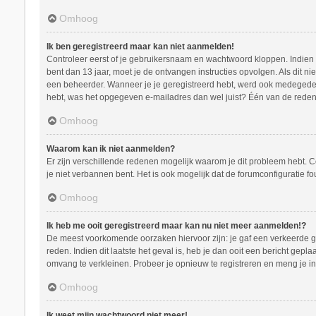
Omhoog
Ik ben geregistreerd maar kan niet aanmelden!
Controleer eerst of je gebruikersnaam en wachtwoord kloppen. Indien ze
bent dan 13 jaar, moet je de ontvangen instructies opvolgen. Als dit n
een beheerder. Wanneer je je geregistreerd hebt, werd ook medegedeeld
hebt, was het opgegeven e-mailadres dan wel juist? Één van de redenen
Omhoog
Waarom kan ik niet aanmelden?
Er zijn verschillende redenen mogelijk waarom je dit probleem hebt. C
je niet verbannen bent. Het is ook mogelijk dat de forumconfiguratie f
Omhoog
Ik heb me ooit geregistreerd maar kan nu niet meer aanmelden!?
De meest voorkomende oorzaken hiervoor zijn: je gaf een verkeerde ge
reden. Indien dit laatste het geval is, heb je dan ooit een bericht ge
omvang te verkleinen. Probeer je opnieuw te registreren en meng je in
Omhoog
Ik weet mijn wachtwoord niet meer!