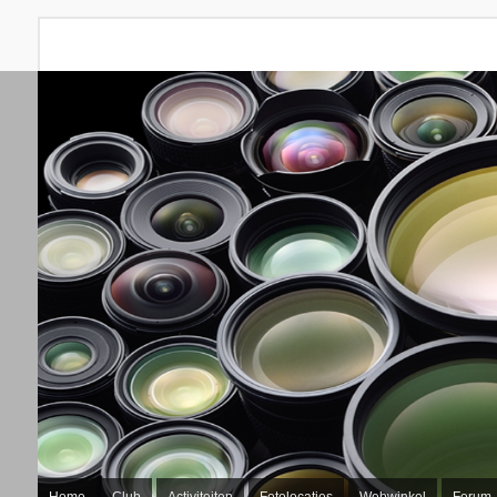
Home
Club
Activiteiten
Fotolocaties
Webwinkel
Forum