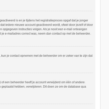
ctiveerd is en je tijdens het registratieproces opgaf dat je jonger
dat iedere nieuwe account geactiveerd wordt, ofwel door jezelf of door
in opgegeven instructies volgen. Als je nooit een e-mail ontvangen
at je e-mailadres correct was, neem dan contact op met de beheerder.
n, kun je contact opnemen met de beheerder om er zeker van te zijn dat
 of een beheerder heeft je account verwijderd om één of andere
hten geplaatst hebben, verwijderen. Dit doen ze om de database qua