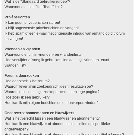
Wat is de "Standaard gebruikersgroep"?
Waarvoor dient de "Het Team"-link?
Privéberichten
Ik kan geen privéberichten sturen!
Ik blijf ongewenste privéberichten ontvangen!
Ik heb spam of een e-mail met ongepaste inhoud van iemand op dit forum
ontvangen!
Vrienden en vijanden
Waarvoor dient mijn vrienden- en vijandenlijst?
Hoe verwijder of voeg ik gebruikers toe aan mijn vrienden- en/of
vijandenlijst?
Forums doorzoeken
Hoe doorzoek ik het forum?
Waarom levert mijn zoekopdracht geen resultaten op?
Waarom resulteert mijn zoekopdracht in een lege pagina?
Hoe zoek ik een gebruiker?
Hoe kan ik mijn eigen berichten en onderwerpen vinden?
Onderwerpabonnementen en bladwijzers
Wat is het verschil tussen een bladwijzer en abonnement?
Hoe kan ik een bladwijzer of abonnement instellen op specifieke
onderwerpen?
Hoe kan ik een bladwijzer of abonnement instellen op specifieke forums?