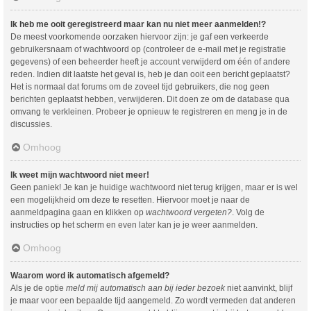
Ik heb me ooit geregistreerd maar kan nu niet meer aanmelden!?
De meest voorkomende oorzaken hiervoor zijn: je gaf een verkeerde
gebruikersnaam of wachtwoord op (controleer de e-mail met je registratie
gegevens) of een beheerder heeft je account verwijderd om één of andere
reden. Indien dit laatste het geval is, heb je dan ooit een bericht geplaatst?
Het is normaal dat forums om de zoveel tijd gebruikers, die nog geen
berichten geplaatst hebben, verwijderen. Dit doen ze om de database qua
omvang te verkleinen. Probeer je opnieuw te registreren en meng je in de
discussies.
Omhoog
Ik weet mijn wachtwoord niet meer!
Geen paniek! Je kan je huidige wachtwoord niet terug krijgen, maar er is wel
een mogelijkheid om deze te resetten. Hiervoor moet je naar de
aanmeldpagina gaan en klikken op
wachtwoord vergeten?
. Volg de
instructies op het scherm en even later kan je je weer aanmelden.
Omhoog
Waarom word ik automatisch afgemeld?
Als je de optie
meld mij automatisch aan bij ieder bezoek
niet aanvinkt, blijf
je maar voor een bepaalde tijd aangemeld. Zo wordt vermeden dat anderen