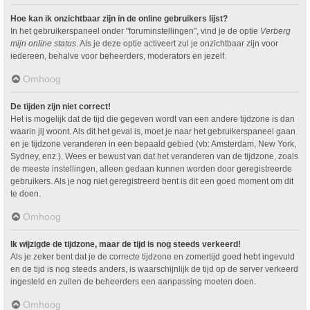
Hoe kan ik onzichtbaar zijn in de online gebruikers lijst?
In het gebruikerspaneel onder "foruminstellingen", vind je de optie
Verberg
mijn online status
. Als je deze optie activeert zul je onzichtbaar zijn voor
iedereen, behalve voor beheerders, moderators en jezelf.
Omhoog
De tijden zijn niet correct!
Het is mogelijk dat de tijd die gegeven wordt van een andere tijdzone is dan
waarin jij woont. Als dit het geval is, moet je naar het gebruikerspaneel gaan
en je tijdzone veranderen in een bepaald gebied (vb: Amsterdam, New York,
Sydney, enz.). Wees er bewust van dat het veranderen van de tijdzone, zoals
de meeste instellingen, alleen gedaan kunnen worden door geregistreerde
gebruikers. Als je nog niet geregistreerd bent is dit een goed moment om dit
te doen.
Omhoog
Ik wijzigde de tijdzone, maar de tijd is nog steeds verkeerd!
Als je zeker bent dat je de correcte tijdzone en zomertijd goed hebt ingevuld
en de tijd is nog steeds anders, is waarschijnlijk de tijd op de server verkeerd
ingesteld en zullen de beheerders een aanpassing moeten doen.
Omhoog