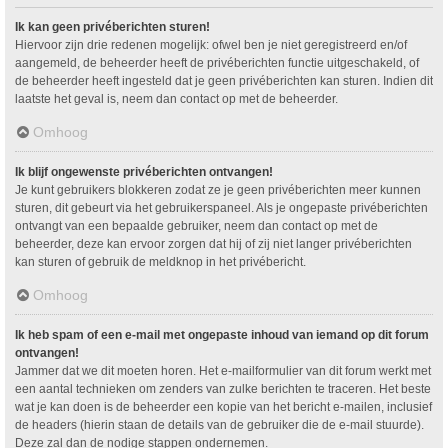
Ik kan geen privéberichten sturen!
Hiervoor zijn drie redenen mogelijk: ofwel ben je niet geregistreerd en/of
aangemeld, de beheerder heeft de privéberichten functie uitgeschakeld, of
de beheerder heeft ingesteld dat je geen privéberichten kan sturen. Indien dit
laatste het geval is, neem dan contact op met de beheerder.
Omhoog
Ik blijf ongewenste privéberichten ontvangen!
Je kunt gebruikers blokkeren zodat ze je geen privéberichten meer kunnen
sturen, dit gebeurt via het gebruikerspaneel. Als je ongepaste privéberichten
ontvangt van een bepaalde gebruiker, neem dan contact op met de
beheerder, deze kan ervoor zorgen dat hij of zij niet langer privéberichten
kan sturen of gebruik de meldknop in het privébericht.
Omhoog
Ik heb spam of een e-mail met ongepaste inhoud van iemand op dit forum
ontvangen!
Jammer dat we dit moeten horen. Het e-mailformulier van dit forum werkt met
een aantal technieken om zenders van zulke berichten te traceren. Het beste
wat je kan doen is de beheerder een kopie van het bericht e-mailen, inclusief
de headers (hierin staan de details van de gebruiker die de e-mail stuurde).
Deze zal dan de nodige stappen ondernemen.