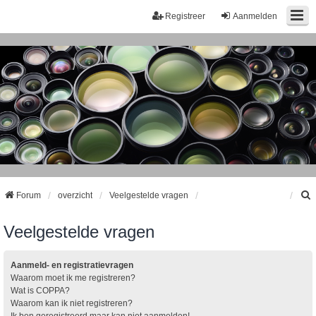
Registreer
Aanmelden
Forum
overzicht
Veelgestelde vragen
Veelgestelde vragen
k
Aanmeld- en registratievragen
Waarom moet ik me registreren?
Wat is COPPA?
Waarom kan ik niet registreren?
Ik ben geregistreerd maar kan niet aanmelden!