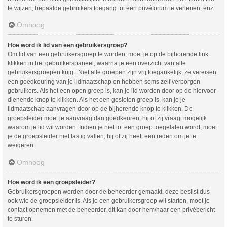
te wijzen, bepaalde gebruikers toegang tot een privéforum te verlenen, enz.
Omhoog
Hoe word ik lid van een gebruikersgroep?
Om lid van een gebruikersgroep te worden, moet je op de bijhorende link
klikken in het gebruikerspaneel, waarna je een overzicht van alle
gebruikersgroepen krijgt. Niet alle groepen zijn vrij toegankelijk, ze vereisen
een goedkeuring van je lidmaatschap en hebben soms zelf verborgen
gebruikers. Als het een open groep is, kan je lid worden door op de hiervoor
dienende knop te klikken. Als het een gesloten groep is, kan je je
lidmaatschap aanvragen door op de bijhorende knop te klikken. De
groepsleider moet je aanvraag dan goedkeuren, hij of zij vraagt mogelijk
waarom je lid wil worden. Indien je niet tot een groep toegelaten wordt, moet
je de groepsleider niet lastig vallen, hij of zij heeft een reden om je te
weigeren.
Omhoog
Hoe word ik een groepsleider?
Gebruikersgroepen worden door de beheerder gemaakt, deze beslist dus
ook wie de groepsleider is. Als je een gebruikersgroep wil starten, moet je
contact opnemen met de beheerder, dit kan door hem/haar een privébericht
te sturen.