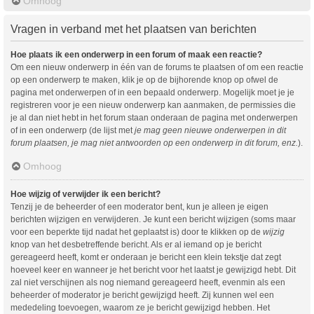
Omhoog
Vragen in verband met het plaatsen van berichten
Hoe plaats ik een onderwerp in een forum of maak een reactie?
Om een nieuw onderwerp in één van de forums te plaatsen of om een reactie
op een onderwerp te maken, klik je op de bijhorende knop op ofwel de
pagina met onderwerpen of in een bepaald onderwerp. Mogelijk moet je je
registreren voor je een nieuw onderwerp kan aanmaken, de permissies die
je al dan niet hebt in het forum staan onderaan de pagina met onderwerpen
of in een onderwerp (de lijst met
je mag geen nieuwe onderwerpen in dit
forum plaatsen, je mag niet antwoorden op een onderwerp in dit forum, enz.
).
Omhoog
Hoe wijzig of verwijder ik een bericht?
Tenzij je de beheerder of een moderator bent, kun je alleen je eigen
berichten wijzigen en verwijderen. Je kunt een bericht wijzigen (soms maar
voor een beperkte tijd nadat het geplaatst is) door te klikken op de
wijzig
knop van het desbetreffende bericht. Als er al iemand op je bericht
gereageerd heeft, komt er onderaan je bericht een klein tekstje dat zegt
hoeveel keer en wanneer je het bericht voor het laatst je gewijzigd hebt. Dit
zal niet verschijnen als nog niemand gereageerd heeft, evenmin als een
beheerder of moderator je bericht gewijzigd heeft. Zij kunnen wel een
mededeling toevoegen, waarom ze je bericht gewijzigd hebben. Het