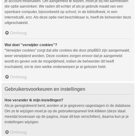
je account misbruiken. Om aangemeld te blijven, moet je bij het aanmelden
die optie aanvinken. We raden dit echter af als je gebruik maakt van een
openbare computer, bijvoorbeeld op school, in de bibliotheek, in een
internetcafé, enz. Als deze optie niet beschikbaar is, heeft de beheerder deze
uitgeschakeld.
Omhoog
Wat doet "verwijder cookies"?
"Verwijder cookies" zorgt dat alle cookies die door phpBB3 zijn aangemaakt,
weer verwijderd worden. Deze cookies zorgen ervoor dat je aangemeld
wordt en geven ook de mogelijkheid, indien de beheerder dit heeft
inschakeld, om te zien welke onderwerpen je al gelezen hebt.
Omhoog
Gebruikersvoorkeuren en instellingen
Hoe verander ik mijn instellingen?
Als je geregistreerd bent, worden al je gegevens opgeslagen in de database.
Om ze te wijzigen moet je op de
gebruikerspaneel
link klikken (deze staat
meestal bovenaan op de pagina, maar dit kan verschillen), daarna kun je je
instellingen wijzigen.
Omhoog