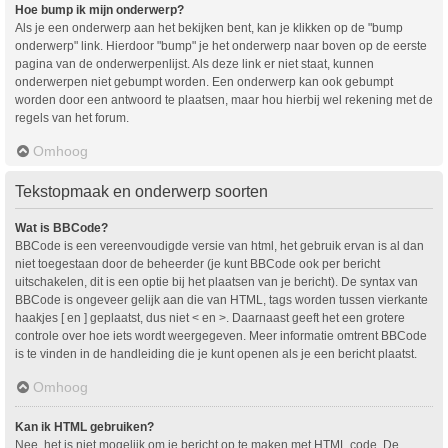
Hoe bump ik mijn onderwerp?
Als je een onderwerp aan het bekijken bent, kan je klikken op de "bump
onderwerp" link. Hierdoor "bump" je het onderwerp naar boven op de eerste
pagina van de onderwerpenlijst. Als deze link er niet staat, kunnen
onderwerpen niet gebumpt worden. Een onderwerp kan ook gebumpt
worden door een antwoord te plaatsen, maar hou hierbij wel rekening met de
regels van het forum.
Omhoog
Tekstopmaak en onderwerp soorten
Wat is BBCode?
BBCode is een vereenvoudigde versie van html, het gebruik ervan is al dan
niet toegestaan door de beheerder (je kunt BBCode ook per bericht
uitschakelen, dit is een optie bij het plaatsen van je bericht). De syntax van
BBCode is ongeveer gelijk aan die van HTML, tags worden tussen vierkante
haakjes [ en ] geplaatst, dus niet < en >. Daarnaast geeft het een grotere
controle over hoe iets wordt weergegeven. Meer informatie omtrent BBCode
is te vinden in de handleiding die je kunt openen als je een bericht plaatst.
Omhoog
Kan ik HTML gebruiken?
Nee, het is niet mogelijk om je bericht op te maken met HTML code. De