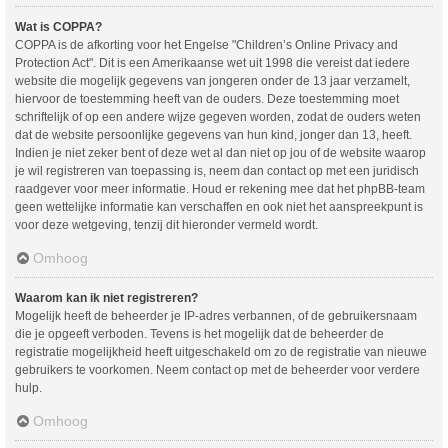
Wat is COPPA?
COPPA is de afkorting voor het Engelse "Children’s Online Privacy and
Protection Act". Dit is een Amerikaanse wet uit 1998 die vereist dat iedere
website die mogelijk gegevens van jongeren onder de 13 jaar verzamelt,
hiervoor de toestemming heeft van de ouders. Deze toestemming moet
schriftelijk of op een andere wijze gegeven worden, zodat de ouders weten
dat de website persoonlijke gegevens van hun kind, jonger dan 13, heeft.
Indien je niet zeker bent of deze wet al dan niet op jou of de website waarop
je wil registreren van toepassing is, neem dan contact op met een juridisch
raadgever voor meer informatie. Houd er rekening mee dat het phpBB-team
geen wettelijke informatie kan verschaffen en ook niet het aanspreekpunt is
voor deze wetgeving, tenzij dit hieronder vermeld wordt.
Omhoog
Waarom kan ik niet registreren?
Mogelijk heeft de beheerder je IP-adres verbannen, of de gebruikersnaam
die je opgeeft verboden. Tevens is het mogelijk dat de beheerder de
registratie mogelijkheid heeft uitgeschakeld om zo de registratie van nieuwe
gebruikers te voorkomen. Neem contact op met de beheerder voor verdere
hulp.
Omhoog