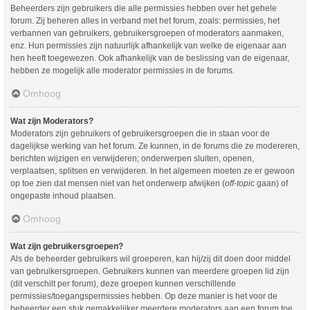
Beheerders zijn gebruikers die alle permissies hebben over het gehele
forum. Zij beheren alles in verband met het forum, zoals: permissies, het
verbannen van gebruikers, gebruikersgroepen of moderators aanmaken,
enz. Hun permissies zijn natuurlijk afhankelijk van welke de eigenaar aan
hen heeft toegewezen. Ook afhankelijk van de beslissing van de eigenaar,
hebben ze mogelijk alle moderator permissies in de forums.
Omhoog
Wat zijn Moderators?
Moderators zijn gebruikers of gebruikersgroepen die in staan voor de
dagelijkse werking van het forum. Ze kunnen, in de forums die ze modereren,
berichten wijzigen en verwijderen; onderwerpen sluiten, openen,
verplaatsen, splitsen en verwijderen. In het algemeen moeten ze er gewoon
op toe zien dat mensen niet van het onderwerp afwijken (
off-topic
gaan) of
ongepaste inhoud plaatsen.
Omhoog
Wat zijn gebruikersgroepen?
Als de beheerder gebruikers wil groeperen, kan hij/zij dit doen door middel
van gebruikersgroepen. Gebruikers kunnen van meerdere groepen lid zijn
(dit verschilt per forum), deze groepen kunnen verschillende
permissies/toegangspermissies hebben. Op deze manier is het voor de
beheerder een stuk gemakkelijker meerdere moderators aan een forum toe