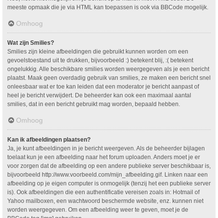
meeste opmaak die je via HTML kan toepassen is ook via BBCode mogelijk.
Omhoog
Wat zijn Smilies?
Smilies zijn kleine afbeeldingen die gebruikt kunnen worden om een
gevoelstoestand uit te drukken, bijvoorbeeld :) betekent blij, :( betekent
ongelukkig. Alle beschikbare smilies worden weergegeven als je een bericht
plaatst. Maak geen overdadig gebruik van smilies, ze maken een bericht snel
onleesbaar wat er toe kan leiden dat een moderator je bericht aanpast of
heel je bericht verwijdert. De beheerder kan ook een maximaal aantal
smilies, dat in een bericht gebruikt mag worden, bepaald hebben.
Omhoog
Kan ik afbeeldingen plaatsen?
Ja, je kunt afbeeldingen in je bericht weergeven. Als de beheerder bijlagen
toelaat kun je een afbeelding naar het forum uploaden. Anders moet je er
voor zorgen dat de afbeelding op een andere publieke server beschikbaar is,
bijvoorbeeld http://www.voorbeeld.com/mijn_afbeelding.gif. Linken naar een
afbeelding op je eigen computer is onmogelijk (tenzij het een publieke server
is). Ook afbeeldingen die een authentificatie vereisen zoals in: Hotmail of
Yahoo mailboxen, een wachtwoord beschermde website, enz. kunnen niet
worden weergegeven. Om een afbeelding weer te geven, moet je de