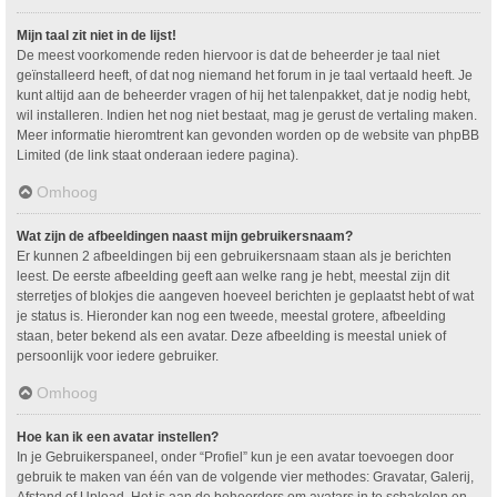
Mijn taal zit niet in de lijst!
De meest voorkomende reden hiervoor is dat de beheerder je taal niet
geïnstalleerd heeft, of dat nog niemand het forum in je taal vertaald heeft. Je
kunt altijd aan de beheerder vragen of hij het talenpakket, dat je nodig hebt,
wil installeren. Indien het nog niet bestaat, mag je gerust de vertaling maken.
Meer informatie hieromtrent kan gevonden worden op de website van phpBB
Limited (de link staat onderaan iedere pagina).
Omhoog
Wat zijn de afbeeldingen naast mijn gebruikersnaam?
Er kunnen 2 afbeeldingen bij een gebruikersnaam staan als je berichten
leest. De eerste afbeelding geeft aan welke rang je hebt, meestal zijn dit
sterretjes of blokjes die aangeven hoeveel berichten je geplaatst hebt of wat
je status is. Hieronder kan nog een tweede, meestal grotere, afbeelding
staan, beter bekend als een avatar. Deze afbeelding is meestal uniek of
persoonlijk voor iedere gebruiker.
Omhoog
Hoe kan ik een avatar instellen?
In je Gebruikerspaneel, onder “Profiel” kun je een avatar toevoegen door
gebruik te maken van één van de volgende vier methodes: Gravatar, Galerij,
Afstand of Upload. Het is aan de beheerders om avatars in te schakelen en