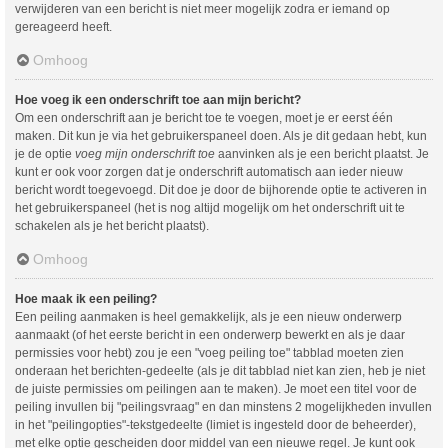
verwijderen van een bericht is niet meer mogelijk zodra er iemand op
gereageerd heeft.
Omhoog
Hoe voeg ik een onderschrift toe aan mijn bericht?
Om een onderschrift aan je bericht toe te voegen, moet je er eerst één
maken. Dit kun je via het gebruikerspaneel doen. Als je dit gedaan hebt, kun
je de optie
voeg mijn onderschrift toe
aanvinken als je een bericht plaatst. Je
kunt er ook voor zorgen dat je onderschrift automatisch aan ieder nieuw
bericht wordt toegevoegd. Dit doe je door de bijhorende optie te activeren in
het gebruikerspaneel (het is nog altijd mogelijk om het onderschrift uit te
schakelen als je het bericht plaatst).
Omhoog
Hoe maak ik een peiling?
Een peiling aanmaken is heel gemakkelijk, als je een nieuw onderwerp
aanmaakt (of het eerste bericht in een onderwerp bewerkt en als je daar
permissies voor hebt) zou je een "voeg peiling toe" tabblad moeten zien
onderaan het berichten-gedeelte (als je dit tabblad niet kan zien, heb je niet
de juiste permissies om peilingen aan te maken). Je moet een titel voor de
peiling invullen bij "peilingsvraag" en dan minstens 2 mogelijkheden invullen
in het "peilingopties"-tekstgedeelte (limiet is ingesteld door de beheerder),
met elke optie gescheiden door middel van een nieuwe regel. Je kunt ook