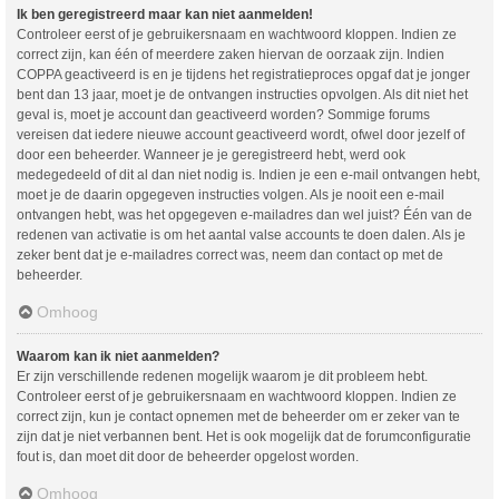
Ik ben geregistreerd maar kan niet aanmelden!
Controleer eerst of je gebruikersnaam en wachtwoord kloppen. Indien ze
correct zijn, kan één of meerdere zaken hiervan de oorzaak zijn. Indien
COPPA geactiveerd is en je tijdens het registratieproces opgaf dat je jonger
bent dan 13 jaar, moet je de ontvangen instructies opvolgen. Als dit niet het
geval is, moet je account dan geactiveerd worden? Sommige forums
vereisen dat iedere nieuwe account geactiveerd wordt, ofwel door jezelf of
door een beheerder. Wanneer je je geregistreerd hebt, werd ook
medegedeeld of dit al dan niet nodig is. Indien je een e-mail ontvangen hebt,
moet je de daarin opgegeven instructies volgen. Als je nooit een e-mail
ontvangen hebt, was het opgegeven e-mailadres dan wel juist? Één van de
redenen van activatie is om het aantal valse accounts te doen dalen. Als je
zeker bent dat je e-mailadres correct was, neem dan contact op met de
beheerder.
Omhoog
Waarom kan ik niet aanmelden?
Er zijn verschillende redenen mogelijk waarom je dit probleem hebt.
Controleer eerst of je gebruikersnaam en wachtwoord kloppen. Indien ze
correct zijn, kun je contact opnemen met de beheerder om er zeker van te
zijn dat je niet verbannen bent. Het is ook mogelijk dat de forumconfiguratie
fout is, dan moet dit door de beheerder opgelost worden.
Omhoog