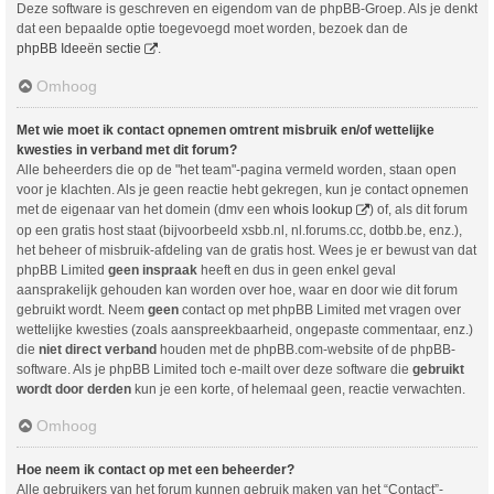
Deze software is geschreven en eigendom van de phpBB-Groep. Als je denkt
dat een bepaalde optie toegevoegd moet worden, bezoek dan de
phpBB Ideeën sectie
.
Omhoog
Met wie moet ik contact opnemen omtrent misbruik en/of wettelijke
kwesties in verband met dit forum?
Alle beheerders die op de "het team"-pagina vermeld worden, staan open
voor je klachten. Als je geen reactie hebt gekregen, kun je contact opnemen
met de eigenaar van het domein (dmv een
whois lookup
) of, als dit forum
op een gratis host staat (bijvoorbeeld xsbb.nl, nl.forums.cc, dotbb.be, enz.),
het beheer of misbruik-afdeling van de gratis host. Wees je er bewust van dat
phpBB Limited
geen inspraak
heeft en dus in geen enkel geval
aansprakelijk gehouden kan worden over hoe, waar en door wie dit forum
gebruikt wordt. Neem
geen
contact op met phpBB Limited met vragen over
wettelijke kwesties (zoals aanspreekbaarheid, ongepaste commentaar, enz.)
die
niet direct verband
houden met de phpBB.com-website of de phpBB-
software. Als je phpBB Limited toch e-mailt over deze software die
gebruikt
wordt door derden
kun je een korte, of helemaal geen, reactie verwachten.
Omhoog
Hoe neem ik contact op met een beheerder?
Alle gebruikers van het forum kunnen gebruik maken van het “Contact”-