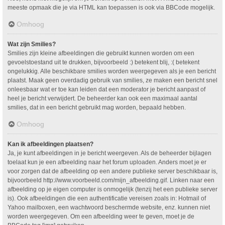
meeste opmaak die je via HTML kan toepassen is ook via BBCode mogelijk.
Omhoog
Wat zijn Smilies?
Smilies zijn kleine afbeeldingen die gebruikt kunnen worden om een
gevoelstoestand uit te drukken, bijvoorbeeld :) betekent blij, :( betekent
ongelukkig. Alle beschikbare smilies worden weergegeven als je een bericht
plaatst. Maak geen overdadig gebruik van smilies, ze maken een bericht snel
onleesbaar wat er toe kan leiden dat een moderator je bericht aanpast of
heel je bericht verwijdert. De beheerder kan ook een maximaal aantal
smilies, dat in een bericht gebruikt mag worden, bepaald hebben.
Omhoog
Kan ik afbeeldingen plaatsen?
Ja, je kunt afbeeldingen in je bericht weergeven. Als de beheerder bijlagen
toelaat kun je een afbeelding naar het forum uploaden. Anders moet je er
voor zorgen dat de afbeelding op een andere publieke server beschikbaar is,
bijvoorbeeld http://www.voorbeeld.com/mijn_afbeelding.gif. Linken naar een
afbeelding op je eigen computer is onmogelijk (tenzij het een publieke server
is). Ook afbeeldingen die een authentificatie vereisen zoals in: Hotmail of
Yahoo mailboxen, een wachtwoord beschermde website, enz. kunnen niet
worden weergegeven. Om een afbeelding weer te geven, moet je de