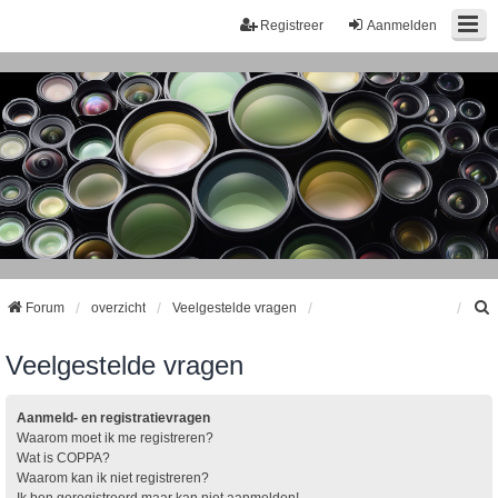
Registreer
Aanmelden
Forum
overzicht
Veelgestelde vragen
Veelgestelde vragen
k
Aanmeld- en registratievragen
Waarom moet ik me registreren?
Wat is COPPA?
Waarom kan ik niet registreren?
Ik ben geregistreerd maar kan niet aanmelden!