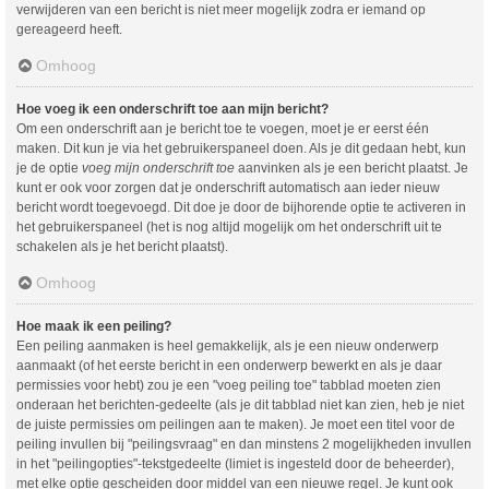
verwijderen van een bericht is niet meer mogelijk zodra er iemand op
gereageerd heeft.
Omhoog
Hoe voeg ik een onderschrift toe aan mijn bericht?
Om een onderschrift aan je bericht toe te voegen, moet je er eerst één
maken. Dit kun je via het gebruikerspaneel doen. Als je dit gedaan hebt, kun
je de optie
voeg mijn onderschrift toe
aanvinken als je een bericht plaatst. Je
kunt er ook voor zorgen dat je onderschrift automatisch aan ieder nieuw
bericht wordt toegevoegd. Dit doe je door de bijhorende optie te activeren in
het gebruikerspaneel (het is nog altijd mogelijk om het onderschrift uit te
schakelen als je het bericht plaatst).
Omhoog
Hoe maak ik een peiling?
Een peiling aanmaken is heel gemakkelijk, als je een nieuw onderwerp
aanmaakt (of het eerste bericht in een onderwerp bewerkt en als je daar
permissies voor hebt) zou je een "voeg peiling toe" tabblad moeten zien
onderaan het berichten-gedeelte (als je dit tabblad niet kan zien, heb je niet
de juiste permissies om peilingen aan te maken). Je moet een titel voor de
peiling invullen bij "peilingsvraag" en dan minstens 2 mogelijkheden invullen
in het "peilingopties"-tekstgedeelte (limiet is ingesteld door de beheerder),
met elke optie gescheiden door middel van een nieuwe regel. Je kunt ook