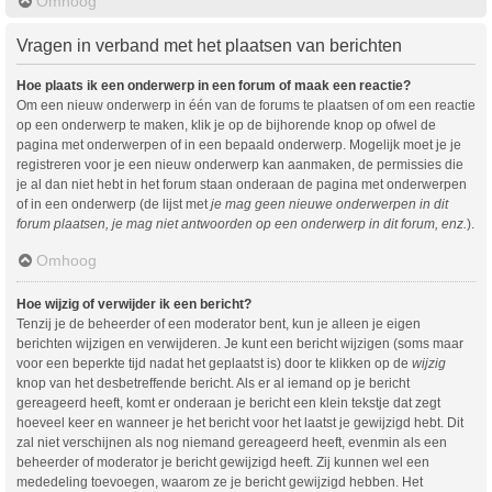
Omhoog
Vragen in verband met het plaatsen van berichten
Hoe plaats ik een onderwerp in een forum of maak een reactie?
Om een nieuw onderwerp in één van de forums te plaatsen of om een reactie
op een onderwerp te maken, klik je op de bijhorende knop op ofwel de
pagina met onderwerpen of in een bepaald onderwerp. Mogelijk moet je je
registreren voor je een nieuw onderwerp kan aanmaken, de permissies die
je al dan niet hebt in het forum staan onderaan de pagina met onderwerpen
of in een onderwerp (de lijst met
je mag geen nieuwe onderwerpen in dit
forum plaatsen, je mag niet antwoorden op een onderwerp in dit forum, enz.
).
Omhoog
Hoe wijzig of verwijder ik een bericht?
Tenzij je de beheerder of een moderator bent, kun je alleen je eigen
berichten wijzigen en verwijderen. Je kunt een bericht wijzigen (soms maar
voor een beperkte tijd nadat het geplaatst is) door te klikken op de
wijzig
knop van het desbetreffende bericht. Als er al iemand op je bericht
gereageerd heeft, komt er onderaan je bericht een klein tekstje dat zegt
hoeveel keer en wanneer je het bericht voor het laatst je gewijzigd hebt. Dit
zal niet verschijnen als nog niemand gereageerd heeft, evenmin als een
beheerder of moderator je bericht gewijzigd heeft. Zij kunnen wel een
mededeling toevoegen, waarom ze je bericht gewijzigd hebben. Het