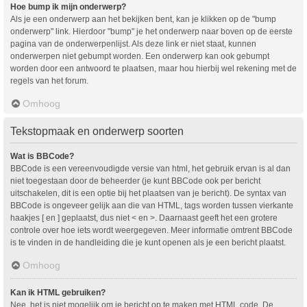
Hoe bump ik mijn onderwerp?
Als je een onderwerp aan het bekijken bent, kan je klikken op de "bump
onderwerp" link. Hierdoor "bump" je het onderwerp naar boven op de eerste
pagina van de onderwerpenlijst. Als deze link er niet staat, kunnen
onderwerpen niet gebumpt worden. Een onderwerp kan ook gebumpt
worden door een antwoord te plaatsen, maar hou hierbij wel rekening met de
regels van het forum.
Omhoog
Tekstopmaak en onderwerp soorten
Wat is BBCode?
BBCode is een vereenvoudigde versie van html, het gebruik ervan is al dan
niet toegestaan door de beheerder (je kunt BBCode ook per bericht
uitschakelen, dit is een optie bij het plaatsen van je bericht). De syntax van
BBCode is ongeveer gelijk aan die van HTML, tags worden tussen vierkante
haakjes [ en ] geplaatst, dus niet < en >. Daarnaast geeft het een grotere
controle over hoe iets wordt weergegeven. Meer informatie omtrent BBCode
is te vinden in de handleiding die je kunt openen als je een bericht plaatst.
Omhoog
Kan ik HTML gebruiken?
Nee, het is niet mogelijk om je bericht op te maken met HTML code. De