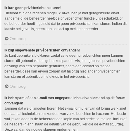
Ik kan geen privéberichten sturen!
Hiervoor zijn drie redenen mogelijk: ofwel ben je niet geregistreerd en/of
aangemeld, de beheerder heeft de privéberichten functie uitgeschakeld, of
de beheerder heeft ingesteld dat je geen privéberichten kan sturen. Indien dit
laatste het geval is, neem dan contact op met de beheerder.
Omhoog
Ik blijf ongewenste privéberichten ontvangen!
Je kunt gebruikers blokkeren zodat ze je geen privéberichten meer kunnen
sturen, dit gebeurt via het gebruikerspaneel. Als je ongepaste privéberichten
ontvangt van een bepaalde gebruiker, neem dan contact op met de
beheerder, deze kan ervoor zorgen dat hij of zij niet langer privéberichten
kan sturen of gebruik de meldknop in het privébericht.
Omhoog
Ik heb spam of een e-mail met ongepaste inhoud van iemand op dit forum
ontvangen!
Jammer dat we dit moeten horen. Het e-mailformulier van dit forum werkt met
een aantal technieken om zenders van zulke berichten te traceren. Het beste
wat je kan doen is de beheerder een kopie van het bericht e-mailen, inclusief
de headers (hierin staan de details van de gebruiker die de e-mail stuurde).
Deze zal dan de nodige stappen ondernemen.