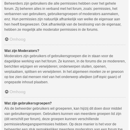
Beheerders zijn gebruikers die alle permissies hebben over het gehele
forum. Zij beheren alles in verband met het forum, zoals: permissies, het
verbannen van gebruikers, gebruikersgroepen of moderators aanmaken,
enz. Hun permissies zijn natuurlijk afhankelijk van welke de eigenaar aan
hen heeft toegewezen. Ook afhankelijk van de beslissing van de eigenaar,
hebben ze mogelijk alle moderator permissies in de forums.
Omhoog
Wat zijn Moderators?
Moderators zijn gebruikers of gebruikersgroepen die in staan voor de
dagelijkse werking van het forum. Ze kunnen, in de forums die ze modereren,
berichten wijzigen en verwijderen; onderwerpen sluiten, openen,
verplaatsen, splitsen en verwijderen. In het algemeen moeten ze er gewoon
op toe zien dat mensen niet van het onderwerp afwijken (
off-topic
gaan) of
ongepaste inhoud plaatsen.
Omhoog
Wat zijn gebruikersgroepen?
Als de beheerder gebruikers wil groeperen, kan hij/zij dit doen door middel
van gebruikersgroepen. Gebruikers kunnen van meerdere groepen lid zijn
(dit verschilt per forum), deze groepen kunnen verschillende
permissies/toegangspermissies hebben. Op deze manier is het voor de
beheerder een stuk gemakkelijker meerdere moderators aan een forum toe