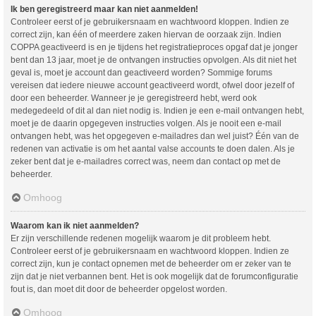
Ik ben geregistreerd maar kan niet aanmelden!
Controleer eerst of je gebruikersnaam en wachtwoord kloppen. Indien ze
correct zijn, kan één of meerdere zaken hiervan de oorzaak zijn. Indien
COPPA geactiveerd is en je tijdens het registratieproces opgaf dat je jonger
bent dan 13 jaar, moet je de ontvangen instructies opvolgen. Als dit niet het
geval is, moet je account dan geactiveerd worden? Sommige forums
vereisen dat iedere nieuwe account geactiveerd wordt, ofwel door jezelf of
door een beheerder. Wanneer je je geregistreerd hebt, werd ook
medegedeeld of dit al dan niet nodig is. Indien je een e-mail ontvangen hebt,
moet je de daarin opgegeven instructies volgen. Als je nooit een e-mail
ontvangen hebt, was het opgegeven e-mailadres dan wel juist? Één van de
redenen van activatie is om het aantal valse accounts te doen dalen. Als je
zeker bent dat je e-mailadres correct was, neem dan contact op met de
beheerder.
Omhoog
Waarom kan ik niet aanmelden?
Er zijn verschillende redenen mogelijk waarom je dit probleem hebt.
Controleer eerst of je gebruikersnaam en wachtwoord kloppen. Indien ze
correct zijn, kun je contact opnemen met de beheerder om er zeker van te
zijn dat je niet verbannen bent. Het is ook mogelijk dat de forumconfiguratie
fout is, dan moet dit door de beheerder opgelost worden.
Omhoog