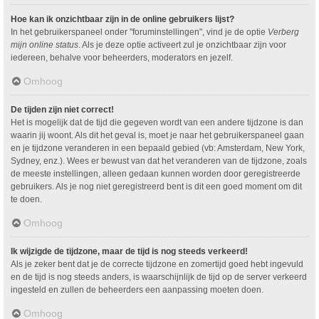
Hoe kan ik onzichtbaar zijn in de online gebruikers lijst?
In het gebruikerspaneel onder "foruminstellingen", vind je de optie
Verberg
mijn online status
. Als je deze optie activeert zul je onzichtbaar zijn voor
iedereen, behalve voor beheerders, moderators en jezelf.
Omhoog
De tijden zijn niet correct!
Het is mogelijk dat de tijd die gegeven wordt van een andere tijdzone is dan
waarin jij woont. Als dit het geval is, moet je naar het gebruikerspaneel gaan
en je tijdzone veranderen in een bepaald gebied (vb: Amsterdam, New York,
Sydney, enz.). Wees er bewust van dat het veranderen van de tijdzone, zoals
de meeste instellingen, alleen gedaan kunnen worden door geregistreerde
gebruikers. Als je nog niet geregistreerd bent is dit een goed moment om dit
te doen.
Omhoog
Ik wijzigde de tijdzone, maar de tijd is nog steeds verkeerd!
Als je zeker bent dat je de correcte tijdzone en zomertijd goed hebt ingevuld
en de tijd is nog steeds anders, is waarschijnlijk de tijd op de server verkeerd
ingesteld en zullen de beheerders een aanpassing moeten doen.
Omhoog