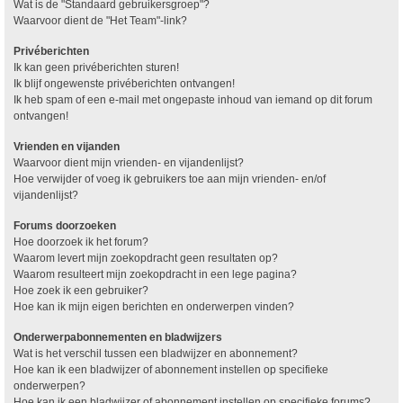
Wat is de "Standaard gebruikersgroep"?
Waarvoor dient de "Het Team"-link?
Privéberichten
Ik kan geen privéberichten sturen!
Ik blijf ongewenste privéberichten ontvangen!
Ik heb spam of een e-mail met ongepaste inhoud van iemand op dit forum
ontvangen!
Vrienden en vijanden
Waarvoor dient mijn vrienden- en vijandenlijst?
Hoe verwijder of voeg ik gebruikers toe aan mijn vrienden- en/of
vijandenlijst?
Forums doorzoeken
Hoe doorzoek ik het forum?
Waarom levert mijn zoekopdracht geen resultaten op?
Waarom resulteert mijn zoekopdracht in een lege pagina?
Hoe zoek ik een gebruiker?
Hoe kan ik mijn eigen berichten en onderwerpen vinden?
Onderwerpabonnementen en bladwijzers
Wat is het verschil tussen een bladwijzer en abonnement?
Hoe kan ik een bladwijzer of abonnement instellen op specifieke
onderwerpen?
Hoe kan ik een bladwijzer of abonnement instellen op specifieke forums?