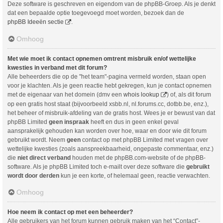
Deze software is geschreven en eigendom van de phpBB-Groep. Als je denkt
dat een bepaalde optie toegevoegd moet worden, bezoek dan de
phpBB Ideeën sectie
.
Omhoog
Met wie moet ik contact opnemen omtrent misbruik en/of wettelijke
kwesties in verband met dit forum?
Alle beheerders die op de "het team"-pagina vermeld worden, staan open
voor je klachten. Als je geen reactie hebt gekregen, kun je contact opnemen
met de eigenaar van het domein (dmv een
whois lookup
) of, als dit forum
op een gratis host staat (bijvoorbeeld xsbb.nl, nl.forums.cc, dotbb.be, enz.),
het beheer of misbruik-afdeling van de gratis host. Wees je er bewust van dat
phpBB Limited
geen inspraak
heeft en dus in geen enkel geval
aansprakelijk gehouden kan worden over hoe, waar en door wie dit forum
gebruikt wordt. Neem
geen
contact op met phpBB Limited met vragen over
wettelijke kwesties (zoals aanspreekbaarheid, ongepaste commentaar, enz.)
die
niet direct verband
houden met de phpBB.com-website of de phpBB-
software. Als je phpBB Limited toch e-mailt over deze software die
gebruikt
wordt door derden
kun je een korte, of helemaal geen, reactie verwachten.
Omhoog
Hoe neem ik contact op met een beheerder?
Alle gebruikers van het forum kunnen gebruik maken van het “Contact”-