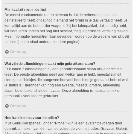
Mijn taal zit niet in de lijst!
De meest voorkomende reden hiervoor is dat de beheerder je taal niet
geïnstalleerd heeft, of dat nog niemand het forum in je taal vertaald heeft. Je
kunt altijd aan de beheerder vragen of hij het talenpakket, dat je nodig hebt,
wil installeren. Indien het nog niet bestaat, mag je gerust de vertaling maken.
Meer informatie hieromtrent kan gevonden worden op de website van phpBB
Limited (de link staat onderaan iedere pagina).
Omhoog
Wat zijn de afbeeldingen naast mijn gebruikersnaam?
Er kunnen 2 afbeeldingen bij een gebruikersnaam staan als je berichten
leest. De eerste afbeelding geeft aan welke rang je hebt, meestal zijn dit
sterretjes of blokjes die aangeven hoeveel berichten je geplaatst hebt of wat
je status is. Hieronder kan nog een tweede, meestal grotere, afbeelding
staan, beter bekend als een avatar. Deze afbeelding is meestal uniek of
persoonlijk voor iedere gebruiker.
Omhoog
Hoe kan ik een avatar instellen?
In je Gebruikerspaneel, onder “Profiel” kun je een avatar toevoegen door
gebruik te maken van één van de volgende vier methodes: Gravatar, Galerij,
Afstand of Upload. Het is aan de beheerders om avatars in te schakelen en