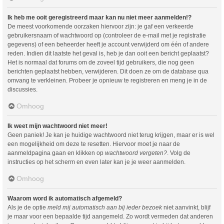
Ik heb me ooit geregistreerd maar kan nu niet meer aanmelden!?
De meest voorkomende oorzaken hiervoor zijn: je gaf een verkeerde
gebruikersnaam of wachtwoord op (controleer de e-mail met je registratie
gegevens) of een beheerder heeft je account verwijderd om één of andere
reden. Indien dit laatste het geval is, heb je dan ooit een bericht geplaatst?
Het is normaal dat forums om de zoveel tijd gebruikers, die nog geen
berichten geplaatst hebben, verwijderen. Dit doen ze om de database qua
omvang te verkleinen. Probeer je opnieuw te registreren en meng je in de
discussies.
Omhoog
Ik weet mijn wachtwoord niet meer!
Geen paniek! Je kan je huidige wachtwoord niet terug krijgen, maar er is wel
een mogelijkheid om deze te resetten. Hiervoor moet je naar de
aanmeldpagina gaan en klikken op
wachtwoord vergeten?
. Volg de
instructies op het scherm en even later kan je je weer aanmelden.
Omhoog
Waarom word ik automatisch afgemeld?
Als je de optie
meld mij automatisch aan bij ieder bezoek
niet aanvinkt, blijf
je maar voor een bepaalde tijd aangemeld. Zo wordt vermeden dat anderen