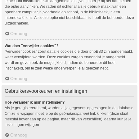
je account misbruiken. Om aangemeld te blijven, moet je bij het aanmelden
die optie aanvinken. We raden dit echter af als je gebruik maakt van een
openbare computer, bijvoorbeeld op school, in de bibliotheek, in een
internetcafé, enz. Als deze optie niet beschikbaar is, heeft de beheerder deze
uitgeschakeld.
Omhoog
Wat doet "verwijder cookies"?
"Verwijder cookies" zorgt dat alle cookies die door phpBB3 zijn aangemaakt,
weer verwijderd worden. Deze cookies zorgen ervoor dat je aangemeld
wordt en geven ook de mogelijkheid, indien de beheerder dit heeft
inschakeld, om te zien welke onderwerpen je al gelezen hebt.
Omhoog
Gebruikersvoorkeuren en instellingen
Hoe verander ik mijn instellingen?
Als je geregistreerd bent, worden al je gegevens opgeslagen in de database.
Om ze te wijzigen moet je op de
gebruikerspaneel
link klikken (deze staat
meestal bovenaan op de pagina, maar dit kan verschillen), daarna kun je je
instellingen wijzigen.
Omhoog