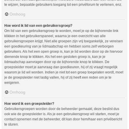
te wijzen, bepaalde gebruikers toegang tot een privéforum te verlenen, enz.
Omhoog
Hoe word ik lid van een gebruikersgroep?
Om lid van een gebruikersgroep te worden, moet je op de bijhorende link
klikken in het gebruikerspaneel, waarna je een overzicht van alle
gebruikersgroepen krijgt. Niet alle groepen zijn vrij toegankelijk, ze vereisen
een goedkeuring van je lidmaatschap en hebben soms zelf verborgen
gebruikers. Als het een open groep is, kan je lid worden door op de hiervoor
dienende knop te klikken. Als het een gesloten groep is, kan je je
lidmaatschap aanvragen door op de bijhorende knop te klikken. De
groepsleider moet je aanvraag dan goedkeuren, hij of zij vraagt mogelijk
waarom je lid wil worden. Indien je niet tot een groep toegelaten wordt, moet
je de groepsleider niet lastig vallen, hij of zij heeft een reden om je te
weigeren.
Omhoog
Hoe word ik een groepsleider?
Gebruikersgroepen worden door de beheerder gemaakt, deze beslist dus
ook wie de groepsleider is. Als je een gebruikersgroep wil starten, moet je
contact opnemen met de beheerder, dit kan door hem/haar een privébericht
te sturen.