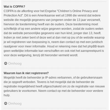
Wat is COPPA?
COPPA is de afkorting voor het Engelse "Children’s Online Privacy and
Protection Act". Dit is een Amerikaanse wet uit 1998 die vereist dat iedere
website die mogelijk gegevens van jongeren onder de 13 jaar verzamelt,
hiervoor de toestemming heeft van de ouders. Deze toestemming moet
schriftelijk of op een andere wijze gegeven worden, zodat de ouders weten
dat de website persoonlijke gegevens van hun kind, jonger dan 13, heeft.
Indien je niet zeker bent of deze wet al dan niet op jou of de website waarop
je wil registreren van toepassing is, neem dan contact op met een juridisch
raadgever voor meer informatie. Houd er rekening mee dat het phpBB-team
geen wettelijke informatie kan verschaffen en ook niet het aanspreekpunt is
voor deze wetgeving, tenzij dit hieronder vermeld wordt.
Omhoog
Waarom kan ik niet registreren?
Mogelijk heeft de beheerder je IP-adres verbannen, of de gebruikersnaam
die je opgeeft verboden. Tevens is het mogelijk dat de beheerder de
registratie mogelijkheid heeft uitgeschakeld om zo de registratie van nieuwe
gebruikers te voorkomen. Neem contact op met de beheerder voor verdere
hulp.
Omhoog