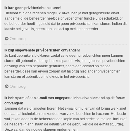
Ik kan geen privéberichten sturen!
Hiervoor zijn drie redenen mogelijk: ofwel ben je niet geregistreerd en/of
aangemeld, de beheerder heeft de privéberichten functie uitgeschakeld, of
de beheerder heeft ingesteld dat je geen privéberichten kan sturen. Indien dit
laatste het geval is, neem dan contact op met de beheerder.
Omhoog
Ik blijf ongewenste privéberichten ontvangen!
Je kunt gebruikers blokkeren zodat ze je geen privéberichten meer kunnen
sturen, dit gebeurt via het gebruikerspaneel. Als je ongepaste privéberichten
ontvangt van een bepaalde gebruiker, neem dan contact op met de
beheerder, deze kan ervoor zorgen dat hij of zij niet langer privéberichten
kan sturen of gebruik de meldknop in het privébericht.
Omhoog
Ik heb spam of een e-mail met ongepaste inhoud van iemand op dit forum
ontvangen!
Jammer dat we dit moeten horen. Het e-mailformulier van dit forum werkt met
een aantal technieken om zenders van zulke berichten te traceren. Het beste
wat je kan doen is de beheerder een kopie van het bericht e-mailen, inclusief
de headers (hierin staan de details van de gebruiker die de e-mail stuurde).
Deze zal dan de nodige stappen ondernemen.