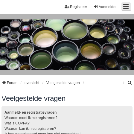
Registreer
Aanmelden
Forum
overzicht
Veelgestelde vragen
Veelgestelde vragen
k
Aanmeld- en registratievragen
Waarom moet ik me registreren?
Wat is COPPA?
Waarom kan ik niet registreren?
Ik ben geregistreerd maar kan niet aanmelden!