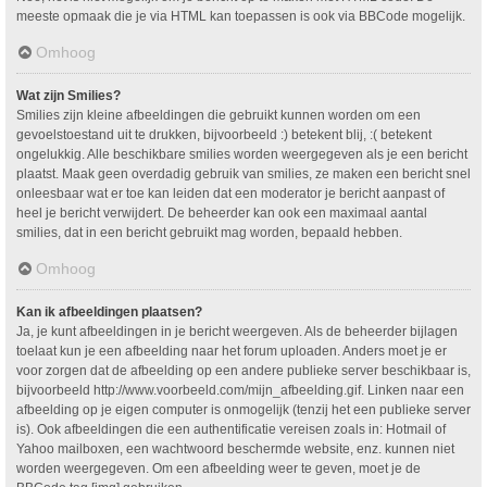
meeste opmaak die je via HTML kan toepassen is ook via BBCode mogelijk.
Omhoog
Wat zijn Smilies?
Smilies zijn kleine afbeeldingen die gebruikt kunnen worden om een
gevoelstoestand uit te drukken, bijvoorbeeld :) betekent blij, :( betekent
ongelukkig. Alle beschikbare smilies worden weergegeven als je een bericht
plaatst. Maak geen overdadig gebruik van smilies, ze maken een bericht snel
onleesbaar wat er toe kan leiden dat een moderator je bericht aanpast of
heel je bericht verwijdert. De beheerder kan ook een maximaal aantal
smilies, dat in een bericht gebruikt mag worden, bepaald hebben.
Omhoog
Kan ik afbeeldingen plaatsen?
Ja, je kunt afbeeldingen in je bericht weergeven. Als de beheerder bijlagen
toelaat kun je een afbeelding naar het forum uploaden. Anders moet je er
voor zorgen dat de afbeelding op een andere publieke server beschikbaar is,
bijvoorbeeld http://www.voorbeeld.com/mijn_afbeelding.gif. Linken naar een
afbeelding op je eigen computer is onmogelijk (tenzij het een publieke server
is). Ook afbeeldingen die een authentificatie vereisen zoals in: Hotmail of
Yahoo mailboxen, een wachtwoord beschermde website, enz. kunnen niet
worden weergegeven. Om een afbeelding weer te geven, moet je de