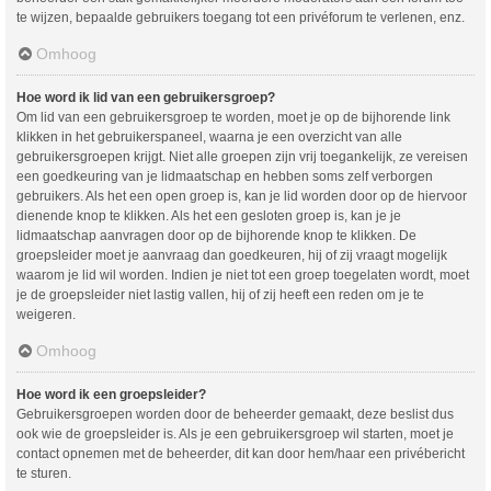
te wijzen, bepaalde gebruikers toegang tot een privéforum te verlenen, enz.
Omhoog
Hoe word ik lid van een gebruikersgroep?
Om lid van een gebruikersgroep te worden, moet je op de bijhorende link
klikken in het gebruikerspaneel, waarna je een overzicht van alle
gebruikersgroepen krijgt. Niet alle groepen zijn vrij toegankelijk, ze vereisen
een goedkeuring van je lidmaatschap en hebben soms zelf verborgen
gebruikers. Als het een open groep is, kan je lid worden door op de hiervoor
dienende knop te klikken. Als het een gesloten groep is, kan je je
lidmaatschap aanvragen door op de bijhorende knop te klikken. De
groepsleider moet je aanvraag dan goedkeuren, hij of zij vraagt mogelijk
waarom je lid wil worden. Indien je niet tot een groep toegelaten wordt, moet
je de groepsleider niet lastig vallen, hij of zij heeft een reden om je te
weigeren.
Omhoog
Hoe word ik een groepsleider?
Gebruikersgroepen worden door de beheerder gemaakt, deze beslist dus
ook wie de groepsleider is. Als je een gebruikersgroep wil starten, moet je
contact opnemen met de beheerder, dit kan door hem/haar een privébericht
te sturen.