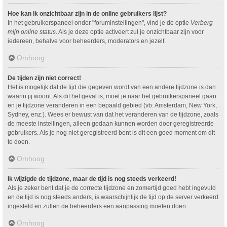
Hoe kan ik onzichtbaar zijn in de online gebruikers lijst?
In het gebruikerspaneel onder "foruminstellingen", vind je de optie
Verberg
mijn online status
. Als je deze optie activeert zul je onzichtbaar zijn voor
iedereen, behalve voor beheerders, moderators en jezelf.
Omhoog
De tijden zijn niet correct!
Het is mogelijk dat de tijd die gegeven wordt van een andere tijdzone is dan
waarin jij woont. Als dit het geval is, moet je naar het gebruikerspaneel gaan
en je tijdzone veranderen in een bepaald gebied (vb: Amsterdam, New York,
Sydney, enz.). Wees er bewust van dat het veranderen van de tijdzone, zoals
de meeste instellingen, alleen gedaan kunnen worden door geregistreerde
gebruikers. Als je nog niet geregistreerd bent is dit een goed moment om dit
te doen.
Omhoog
Ik wijzigde de tijdzone, maar de tijd is nog steeds verkeerd!
Als je zeker bent dat je de correcte tijdzone en zomertijd goed hebt ingevuld
en de tijd is nog steeds anders, is waarschijnlijk de tijd op de server verkeerd
ingesteld en zullen de beheerders een aanpassing moeten doen.
Omhoog