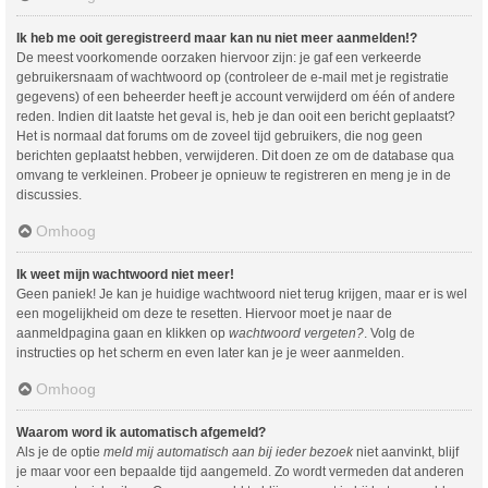
Ik heb me ooit geregistreerd maar kan nu niet meer aanmelden!?
De meest voorkomende oorzaken hiervoor zijn: je gaf een verkeerde
gebruikersnaam of wachtwoord op (controleer de e-mail met je registratie
gegevens) of een beheerder heeft je account verwijderd om één of andere
reden. Indien dit laatste het geval is, heb je dan ooit een bericht geplaatst?
Het is normaal dat forums om de zoveel tijd gebruikers, die nog geen
berichten geplaatst hebben, verwijderen. Dit doen ze om de database qua
omvang te verkleinen. Probeer je opnieuw te registreren en meng je in de
discussies.
Omhoog
Ik weet mijn wachtwoord niet meer!
Geen paniek! Je kan je huidige wachtwoord niet terug krijgen, maar er is wel
een mogelijkheid om deze te resetten. Hiervoor moet je naar de
aanmeldpagina gaan en klikken op
wachtwoord vergeten?
. Volg de
instructies op het scherm en even later kan je je weer aanmelden.
Omhoog
Waarom word ik automatisch afgemeld?
Als je de optie
meld mij automatisch aan bij ieder bezoek
niet aanvinkt, blijf
je maar voor een bepaalde tijd aangemeld. Zo wordt vermeden dat anderen