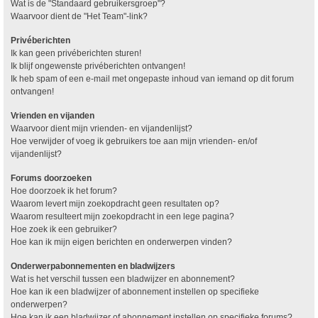
Wat is de "Standaard gebruikersgroep"?
Waarvoor dient de "Het Team"-link?
Privéberichten
Ik kan geen privéberichten sturen!
Ik blijf ongewenste privéberichten ontvangen!
Ik heb spam of een e-mail met ongepaste inhoud van iemand op dit forum
ontvangen!
Vrienden en vijanden
Waarvoor dient mijn vrienden- en vijandenlijst?
Hoe verwijder of voeg ik gebruikers toe aan mijn vrienden- en/of
vijandenlijst?
Forums doorzoeken
Hoe doorzoek ik het forum?
Waarom levert mijn zoekopdracht geen resultaten op?
Waarom resulteert mijn zoekopdracht in een lege pagina?
Hoe zoek ik een gebruiker?
Hoe kan ik mijn eigen berichten en onderwerpen vinden?
Onderwerpabonnementen en bladwijzers
Wat is het verschil tussen een bladwijzer en abonnement?
Hoe kan ik een bladwijzer of abonnement instellen op specifieke
onderwerpen?
Hoe kan ik een bladwijzer of abonnement instellen op specifieke forums?