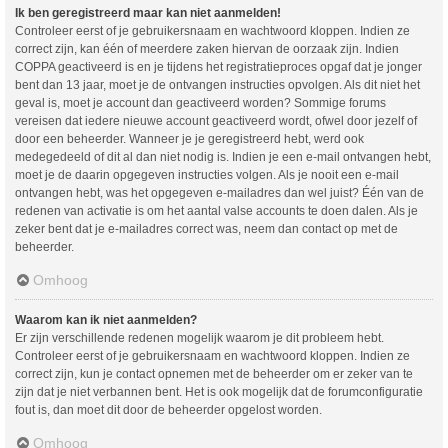
Ik ben geregistreerd maar kan niet aanmelden!
Controleer eerst of je gebruikersnaam en wachtwoord kloppen. Indien ze
correct zijn, kan één of meerdere zaken hiervan de oorzaak zijn. Indien
COPPA geactiveerd is en je tijdens het registratieproces opgaf dat je jonger
bent dan 13 jaar, moet je de ontvangen instructies opvolgen. Als dit niet het
geval is, moet je account dan geactiveerd worden? Sommige forums
vereisen dat iedere nieuwe account geactiveerd wordt, ofwel door jezelf of
door een beheerder. Wanneer je je geregistreerd hebt, werd ook
medegedeeld of dit al dan niet nodig is. Indien je een e-mail ontvangen hebt,
moet je de daarin opgegeven instructies volgen. Als je nooit een e-mail
ontvangen hebt, was het opgegeven e-mailadres dan wel juist? Één van de
redenen van activatie is om het aantal valse accounts te doen dalen. Als je
zeker bent dat je e-mailadres correct was, neem dan contact op met de
beheerder.
Omhoog
Waarom kan ik niet aanmelden?
Er zijn verschillende redenen mogelijk waarom je dit probleem hebt.
Controleer eerst of je gebruikersnaam en wachtwoord kloppen. Indien ze
correct zijn, kun je contact opnemen met de beheerder om er zeker van te
zijn dat je niet verbannen bent. Het is ook mogelijk dat de forumconfiguratie
fout is, dan moet dit door de beheerder opgelost worden.
Omhoog