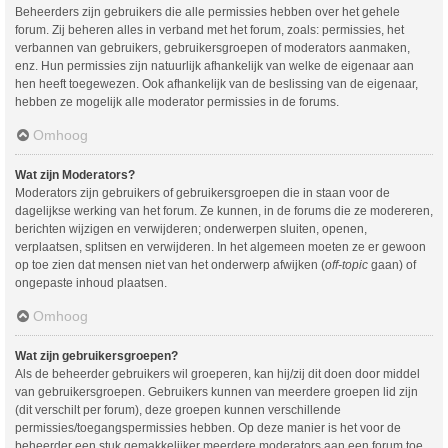
Beheerders zijn gebruikers die alle permissies hebben over het gehele
forum. Zij beheren alles in verband met het forum, zoals: permissies, het
verbannen van gebruikers, gebruikersgroepen of moderators aanmaken,
enz. Hun permissies zijn natuurlijk afhankelijk van welke de eigenaar aan
hen heeft toegewezen. Ook afhankelijk van de beslissing van de eigenaar,
hebben ze mogelijk alle moderator permissies in de forums.
Omhoog
Wat zijn Moderators?
Moderators zijn gebruikers of gebruikersgroepen die in staan voor de
dagelijkse werking van het forum. Ze kunnen, in de forums die ze modereren,
berichten wijzigen en verwijderen; onderwerpen sluiten, openen,
verplaatsen, splitsen en verwijderen. In het algemeen moeten ze er gewoon
op toe zien dat mensen niet van het onderwerp afwijken (
off-topic
gaan) of
ongepaste inhoud plaatsen.
Omhoog
Wat zijn gebruikersgroepen?
Als de beheerder gebruikers wil groeperen, kan hij/zij dit doen door middel
van gebruikersgroepen. Gebruikers kunnen van meerdere groepen lid zijn
(dit verschilt per forum), deze groepen kunnen verschillende
permissies/toegangspermissies hebben. Op deze manier is het voor de
beheerder een stuk gemakkelijker meerdere moderators aan een forum toe