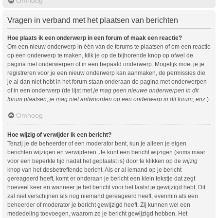
Omhoog
Vragen in verband met het plaatsen van berichten
Hoe plaats ik een onderwerp in een forum of maak een reactie?
Om een nieuw onderwerp in één van de forums te plaatsen of om een reactie
op een onderwerp te maken, klik je op de bijhorende knop op ofwel de
pagina met onderwerpen of in een bepaald onderwerp. Mogelijk moet je je
registreren voor je een nieuw onderwerp kan aanmaken, de permissies die
je al dan niet hebt in het forum staan onderaan de pagina met onderwerpen
of in een onderwerp (de lijst met
je mag geen nieuwe onderwerpen in dit
forum plaatsen, je mag niet antwoorden op een onderwerp in dit forum, enz.
).
Omhoog
Hoe wijzig of verwijder ik een bericht?
Tenzij je de beheerder of een moderator bent, kun je alleen je eigen
berichten wijzigen en verwijderen. Je kunt een bericht wijzigen (soms maar
voor een beperkte tijd nadat het geplaatst is) door te klikken op de
wijzig
knop van het desbetreffende bericht. Als er al iemand op je bericht
gereageerd heeft, komt er onderaan je bericht een klein tekstje dat zegt
hoeveel keer en wanneer je het bericht voor het laatst je gewijzigd hebt. Dit
zal niet verschijnen als nog niemand gereageerd heeft, evenmin als een
beheerder of moderator je bericht gewijzigd heeft. Zij kunnen wel een
mededeling toevoegen, waarom ze je bericht gewijzigd hebben. Het