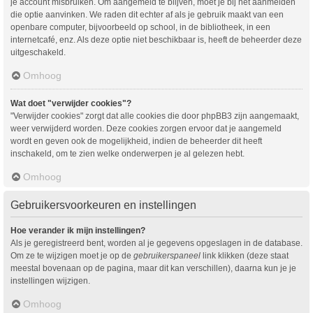
je account misbruiken. Om aangemeld te blijven, moet je bij het aanmelden
die optie aanvinken. We raden dit echter af als je gebruik maakt van een
openbare computer, bijvoorbeeld op school, in de bibliotheek, in een
internetcafé, enz. Als deze optie niet beschikbaar is, heeft de beheerder deze
uitgeschakeld.
Omhoog
Wat doet "verwijder cookies"?
"Verwijder cookies" zorgt dat alle cookies die door phpBB3 zijn aangemaakt,
weer verwijderd worden. Deze cookies zorgen ervoor dat je aangemeld
wordt en geven ook de mogelijkheid, indien de beheerder dit heeft
inschakeld, om te zien welke onderwerpen je al gelezen hebt.
Omhoog
Gebruikersvoorkeuren en instellingen
Hoe verander ik mijn instellingen?
Als je geregistreerd bent, worden al je gegevens opgeslagen in de database.
Om ze te wijzigen moet je op de
gebruikerspaneel
link klikken (deze staat
meestal bovenaan op de pagina, maar dit kan verschillen), daarna kun je je
instellingen wijzigen.
Omhoog