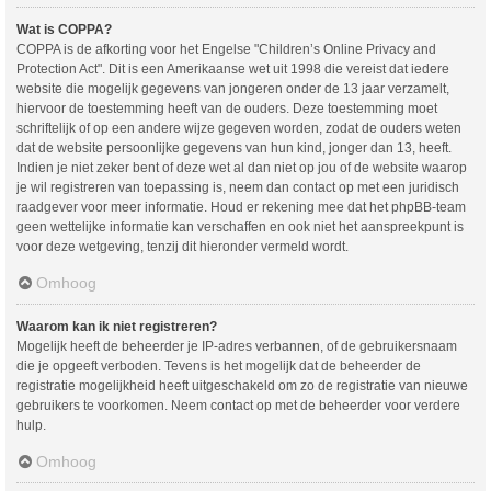
Wat is COPPA?
COPPA is de afkorting voor het Engelse "Children’s Online Privacy and
Protection Act". Dit is een Amerikaanse wet uit 1998 die vereist dat iedere
website die mogelijk gegevens van jongeren onder de 13 jaar verzamelt,
hiervoor de toestemming heeft van de ouders. Deze toestemming moet
schriftelijk of op een andere wijze gegeven worden, zodat de ouders weten
dat de website persoonlijke gegevens van hun kind, jonger dan 13, heeft.
Indien je niet zeker bent of deze wet al dan niet op jou of de website waarop
je wil registreren van toepassing is, neem dan contact op met een juridisch
raadgever voor meer informatie. Houd er rekening mee dat het phpBB-team
geen wettelijke informatie kan verschaffen en ook niet het aanspreekpunt is
voor deze wetgeving, tenzij dit hieronder vermeld wordt.
Omhoog
Waarom kan ik niet registreren?
Mogelijk heeft de beheerder je IP-adres verbannen, of de gebruikersnaam
die je opgeeft verboden. Tevens is het mogelijk dat de beheerder de
registratie mogelijkheid heeft uitgeschakeld om zo de registratie van nieuwe
gebruikers te voorkomen. Neem contact op met de beheerder voor verdere
hulp.
Omhoog