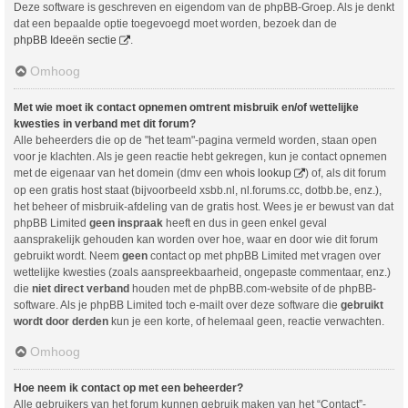
Deze software is geschreven en eigendom van de phpBB-Groep. Als je denkt
dat een bepaalde optie toegevoegd moet worden, bezoek dan de
phpBB Ideeën sectie
.
Omhoog
Met wie moet ik contact opnemen omtrent misbruik en/of wettelijke
kwesties in verband met dit forum?
Alle beheerders die op de "het team"-pagina vermeld worden, staan open
voor je klachten. Als je geen reactie hebt gekregen, kun je contact opnemen
met de eigenaar van het domein (dmv een
whois lookup
) of, als dit forum
op een gratis host staat (bijvoorbeeld xsbb.nl, nl.forums.cc, dotbb.be, enz.),
het beheer of misbruik-afdeling van de gratis host. Wees je er bewust van dat
phpBB Limited
geen inspraak
heeft en dus in geen enkel geval
aansprakelijk gehouden kan worden over hoe, waar en door wie dit forum
gebruikt wordt. Neem
geen
contact op met phpBB Limited met vragen over
wettelijke kwesties (zoals aanspreekbaarheid, ongepaste commentaar, enz.)
die
niet direct verband
houden met de phpBB.com-website of de phpBB-
software. Als je phpBB Limited toch e-mailt over deze software die
gebruikt
wordt door derden
kun je een korte, of helemaal geen, reactie verwachten.
Omhoog
Hoe neem ik contact op met een beheerder?
Alle gebruikers van het forum kunnen gebruik maken van het “Contact”-