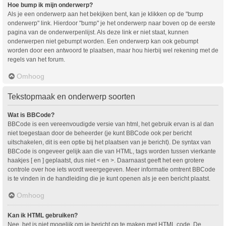
Hoe bump ik mijn onderwerp?
Als je een onderwerp aan het bekijken bent, kan je klikken op de "bump
onderwerp" link. Hierdoor "bump" je het onderwerp naar boven op de eerste
pagina van de onderwerpenlijst. Als deze link er niet staat, kunnen
onderwerpen niet gebumpt worden. Een onderwerp kan ook gebumpt
worden door een antwoord te plaatsen, maar hou hierbij wel rekening met de
regels van het forum.
Omhoog
Tekstopmaak en onderwerp soorten
Wat is BBCode?
BBCode is een vereenvoudigde versie van html, het gebruik ervan is al dan
niet toegestaan door de beheerder (je kunt BBCode ook per bericht
uitschakelen, dit is een optie bij het plaatsen van je bericht). De syntax van
BBCode is ongeveer gelijk aan die van HTML, tags worden tussen vierkante
haakjes [ en ] geplaatst, dus niet < en >. Daarnaast geeft het een grotere
controle over hoe iets wordt weergegeven. Meer informatie omtrent BBCode
is te vinden in de handleiding die je kunt openen als je een bericht plaatst.
Omhoog
Kan ik HTML gebruiken?
Nee, het is niet mogelijk om je bericht op te maken met HTML code. De