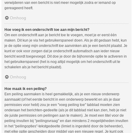
verwijderen van een bericht is niet meer mogelijk zodra er iemand op
gereageerd heeft.
Omhoog
Hoe voeg ik een onderschrift toe aan mijn bericht?
Om een onderschrift aan je bericht toe te voegen, moet je er eerst één
maken. Dit kun je via het gebruikerspaneel doen. Als je dit gedaan hebt, kun
je de optie
voeg mijn onderschrift toe
aanvinken als je een bericht plaatst. Je
kunt er ook voor zorgen dat je onderschrift automatisch aan ieder nieuw
bericht wordt toegevoegd. Dit doe je door de bijhorende optie te activeren in
het gebruikerspaneel (het is nog altijd mogelijk om het onderschrift uit te
schakelen als je het bericht plaatst).
Omhoog
Hoe maak ik een peiling?
Een peiling aanmaken is heel gemakkelijk, als je een nieuw onderwerp
aanmaakt (of het eerste bericht in een onderwerp bewerkt en als je daar
permissies voor hebt) zou je een "voeg peiling toe" tabblad moeten zien
onderaan het berichten-gedeelte (als je dit tabblad niet kan zien, heb je niet
de juiste permissies om peilingen aan te maken). Je moet een titel voor de
peiling invullen bij "peilingsvraag" en dan minstens 2 mogelijkheden invullen
in het "peilingopties"-tekstgedeelte (limiet is ingesteld door de beheerder),
met elke optie gescheiden door middel van een nieuwe regel. Je kunt ook