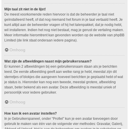
Mijn taal zit niet in de lijst!
De meest voorkomende reden hiervoor is dat de beheerder je taal niet
geïnstalleerd heeft, of dat nog niemand het forum in je taal vertaald heeft. Je
kunt altijd aan de beheerder vragen of hij het talenpakket, dat je nodig hebt,
wil installeren. Indien het nog niet bestaat, mag je gerust de vertaling maken.
Meer informatie hieromtrent kan gevonden worden op de website van phpBB
Limited (de link staat onderaan iedere pagina).
Omhoog
Wat zijn de afbeeldingen naast mijn gebruikersnaam?
Er kunnen 2 afbeeldingen bij een gebruikersnaam staan als je berichten
leest. De eerste afbeelding geeft aan welke rang je hebt, meestal zijn dit
sterretjes of blokjes die aangeven hoeveel berichten je geplaatst hebt of wat
je status is. Hieronder kan nog een tweede, meestal grotere, afbeelding
staan, beter bekend als een avatar. Deze afbeelding is meestal uniek of
persoonlijk voor iedere gebruiker.
Omhoog
Hoe kan ik een avatar instellen?
In je Gebruikerspaneel, onder “Profiel” kun je een avatar toevoegen door
gebruik te maken van één van de volgende vier methodes: Gravatar, Galerij,
Afstand of Upload. Het is aan de beheerders om avatars in te schakelen en