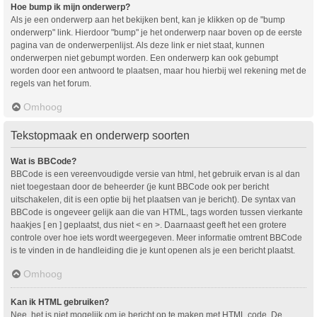
Hoe bump ik mijn onderwerp?
Als je een onderwerp aan het bekijken bent, kan je klikken op de "bump
onderwerp" link. Hierdoor "bump" je het onderwerp naar boven op de eerste
pagina van de onderwerpenlijst. Als deze link er niet staat, kunnen
onderwerpen niet gebumpt worden. Een onderwerp kan ook gebumpt
worden door een antwoord te plaatsen, maar hou hierbij wel rekening met de
regels van het forum.
Omhoog
Tekstopmaak en onderwerp soorten
Wat is BBCode?
BBCode is een vereenvoudigde versie van html, het gebruik ervan is al dan
niet toegestaan door de beheerder (je kunt BBCode ook per bericht
uitschakelen, dit is een optie bij het plaatsen van je bericht). De syntax van
BBCode is ongeveer gelijk aan die van HTML, tags worden tussen vierkante
haakjes [ en ] geplaatst, dus niet < en >. Daarnaast geeft het een grotere
controle over hoe iets wordt weergegeven. Meer informatie omtrent BBCode
is te vinden in de handleiding die je kunt openen als je een bericht plaatst.
Omhoog
Kan ik HTML gebruiken?
Nee, het is niet mogelijk om je bericht op te maken met HTML code. De