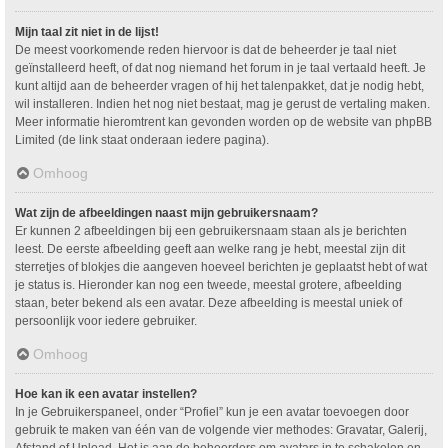
Mijn taal zit niet in de lijst!
De meest voorkomende reden hiervoor is dat de beheerder je taal niet
geïnstalleerd heeft, of dat nog niemand het forum in je taal vertaald heeft. Je
kunt altijd aan de beheerder vragen of hij het talenpakket, dat je nodig hebt,
wil installeren. Indien het nog niet bestaat, mag je gerust de vertaling maken.
Meer informatie hieromtrent kan gevonden worden op de website van phpBB
Limited (de link staat onderaan iedere pagina).
Omhoog
Wat zijn de afbeeldingen naast mijn gebruikersnaam?
Er kunnen 2 afbeeldingen bij een gebruikersnaam staan als je berichten
leest. De eerste afbeelding geeft aan welke rang je hebt, meestal zijn dit
sterretjes of blokjes die aangeven hoeveel berichten je geplaatst hebt of wat
je status is. Hieronder kan nog een tweede, meestal grotere, afbeelding
staan, beter bekend als een avatar. Deze afbeelding is meestal uniek of
persoonlijk voor iedere gebruiker.
Omhoog
Hoe kan ik een avatar instellen?
In je Gebruikerspaneel, onder “Profiel” kun je een avatar toevoegen door
gebruik te maken van één van de volgende vier methodes: Gravatar, Galerij,
Afstand of Upload. Het is aan de beheerders om avatars in te schakelen en