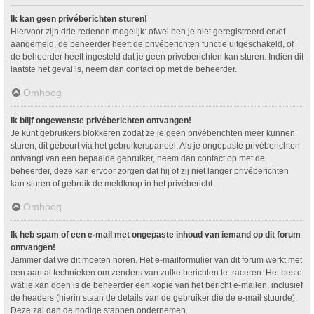
Ik kan geen privéberichten sturen!
Hiervoor zijn drie redenen mogelijk: ofwel ben je niet geregistreerd en/of
aangemeld, de beheerder heeft de privéberichten functie uitgeschakeld, of
de beheerder heeft ingesteld dat je geen privéberichten kan sturen. Indien dit
laatste het geval is, neem dan contact op met de beheerder.
Omhoog
Ik blijf ongewenste privéberichten ontvangen!
Je kunt gebruikers blokkeren zodat ze je geen privéberichten meer kunnen
sturen, dit gebeurt via het gebruikerspaneel. Als je ongepaste privéberichten
ontvangt van een bepaalde gebruiker, neem dan contact op met de
beheerder, deze kan ervoor zorgen dat hij of zij niet langer privéberichten
kan sturen of gebruik de meldknop in het privébericht.
Omhoog
Ik heb spam of een e-mail met ongepaste inhoud van iemand op dit forum
ontvangen!
Jammer dat we dit moeten horen. Het e-mailformulier van dit forum werkt met
een aantal technieken om zenders van zulke berichten te traceren. Het beste
wat je kan doen is de beheerder een kopie van het bericht e-mailen, inclusief
de headers (hierin staan de details van de gebruiker die de e-mail stuurde).
Deze zal dan de nodige stappen ondernemen.