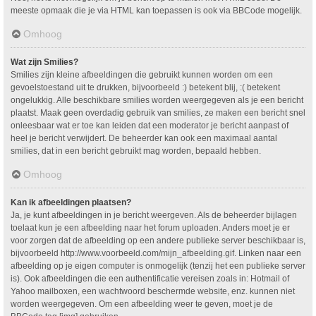
meeste opmaak die je via HTML kan toepassen is ook via BBCode mogelijk.
Omhoog
Wat zijn Smilies?
Smilies zijn kleine afbeeldingen die gebruikt kunnen worden om een
gevoelstoestand uit te drukken, bijvoorbeeld :) betekent blij, :( betekent
ongelukkig. Alle beschikbare smilies worden weergegeven als je een bericht
plaatst. Maak geen overdadig gebruik van smilies, ze maken een bericht snel
onleesbaar wat er toe kan leiden dat een moderator je bericht aanpast of
heel je bericht verwijdert. De beheerder kan ook een maximaal aantal
smilies, dat in een bericht gebruikt mag worden, bepaald hebben.
Omhoog
Kan ik afbeeldingen plaatsen?
Ja, je kunt afbeeldingen in je bericht weergeven. Als de beheerder bijlagen
toelaat kun je een afbeelding naar het forum uploaden. Anders moet je er
voor zorgen dat de afbeelding op een andere publieke server beschikbaar is,
bijvoorbeeld http://www.voorbeeld.com/mijn_afbeelding.gif. Linken naar een
afbeelding op je eigen computer is onmogelijk (tenzij het een publieke server
is). Ook afbeeldingen die een authentificatie vereisen zoals in: Hotmail of
Yahoo mailboxen, een wachtwoord beschermde website, enz. kunnen niet
worden weergegeven. Om een afbeelding weer te geven, moet je de