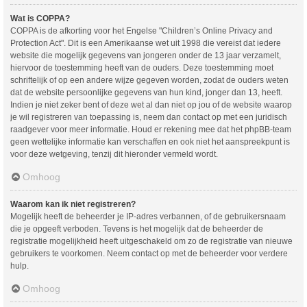
Wat is COPPA?
COPPA is de afkorting voor het Engelse "Children’s Online Privacy and
Protection Act". Dit is een Amerikaanse wet uit 1998 die vereist dat iedere
website die mogelijk gegevens van jongeren onder de 13 jaar verzamelt,
hiervoor de toestemming heeft van de ouders. Deze toestemming moet
schriftelijk of op een andere wijze gegeven worden, zodat de ouders weten
dat de website persoonlijke gegevens van hun kind, jonger dan 13, heeft.
Indien je niet zeker bent of deze wet al dan niet op jou of de website waarop
je wil registreren van toepassing is, neem dan contact op met een juridisch
raadgever voor meer informatie. Houd er rekening mee dat het phpBB-team
geen wettelijke informatie kan verschaffen en ook niet het aanspreekpunt is
voor deze wetgeving, tenzij dit hieronder vermeld wordt.
Omhoog
Waarom kan ik niet registreren?
Mogelijk heeft de beheerder je IP-adres verbannen, of de gebruikersnaam
die je opgeeft verboden. Tevens is het mogelijk dat de beheerder de
registratie mogelijkheid heeft uitgeschakeld om zo de registratie van nieuwe
gebruikers te voorkomen. Neem contact op met de beheerder voor verdere
hulp.
Omhoog