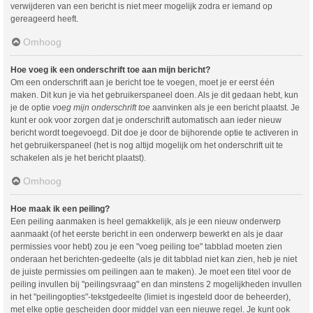
verwijderen van een bericht is niet meer mogelijk zodra er iemand op
gereageerd heeft.
Omhoog
Hoe voeg ik een onderschrift toe aan mijn bericht?
Om een onderschrift aan je bericht toe te voegen, moet je er eerst één
maken. Dit kun je via het gebruikerspaneel doen. Als je dit gedaan hebt, kun
je de optie
voeg mijn onderschrift toe
aanvinken als je een bericht plaatst. Je
kunt er ook voor zorgen dat je onderschrift automatisch aan ieder nieuw
bericht wordt toegevoegd. Dit doe je door de bijhorende optie te activeren in
het gebruikerspaneel (het is nog altijd mogelijk om het onderschrift uit te
schakelen als je het bericht plaatst).
Omhoog
Hoe maak ik een peiling?
Een peiling aanmaken is heel gemakkelijk, als je een nieuw onderwerp
aanmaakt (of het eerste bericht in een onderwerp bewerkt en als je daar
permissies voor hebt) zou je een "voeg peiling toe" tabblad moeten zien
onderaan het berichten-gedeelte (als je dit tabblad niet kan zien, heb je niet
de juiste permissies om peilingen aan te maken). Je moet een titel voor de
peiling invullen bij "peilingsvraag" en dan minstens 2 mogelijkheden invullen
in het "peilingopties"-tekstgedeelte (limiet is ingesteld door de beheerder),
met elke optie gescheiden door middel van een nieuwe regel. Je kunt ook