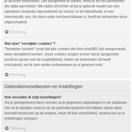
je account misbruiken. Om aangemeld te blijven, moet je bij het aanmelden
die optie aanvinken. We raden dit echter af als je gebruik maakt van een
openbare computer, bijvoorbeeld op school, in de bibliotheek, in een
internetcafé, enz. Als deze optie niet beschikbaar is, heeft de beheerder deze
uitgeschakeld.
Omhoog
Wat doet "verwijder cookies"?
"Verwijder cookies" zorgt dat alle cookies die door phpBB3 zijn aangemaakt,
weer verwijderd worden. Deze cookies zorgen ervoor dat je aangemeld
wordt en geven ook de mogelijkheid, indien de beheerder dit heeft
inschakeld, om te zien welke onderwerpen je al gelezen hebt.
Omhoog
Gebruikersvoorkeuren en instellingen
Hoe verander ik mijn instellingen?
Als je geregistreerd bent, worden al je gegevens opgeslagen in de database.
Om ze te wijzigen moet je op de
gebruikerspaneel
link klikken (deze staat
meestal bovenaan op de pagina, maar dit kan verschillen), daarna kun je je
instellingen wijzigen.
Omhoog