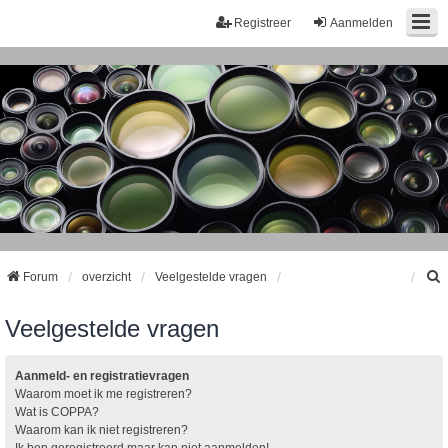
Registreer
Aanmelden
Forum
overzicht
Veelgestelde vragen
Veelgestelde vragen
k
Aanmeld- en registratievragen
Waarom moet ik me registreren?
Wat is COPPA?
Waarom kan ik niet registreren?
Ik ben geregistreerd maar kan niet aanmelden!