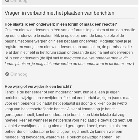
Omhoog
Vragen in verband met het plaatsen van berichten
Hoe plaats ik een onderwerp in een forum of maak een reactie?
Om een nieuw onderwerp in één van de forums te plaatsen of om een reactie
op een onderwerp te maken, klik je op de bijhorende knop op ofwel de
pagina met onderwerpen of in een bepaald onderwerp. Mogelijk moet je je
registreren voor je een nieuw onderwerp kan aanmaken, de permissies die
je al dan niet hebt in het forum staan onderaan de pagina met onderwerpen
of in een onderwerp (de lijst met
je mag geen nieuwe onderwerpen in dit
forum plaatsen, je mag niet antwoorden op een onderwerp in dit forum, enz.
).
Omhoog
Hoe wijzig of verwijder ik een bericht?
Tenzij je de beheerder of een moderator bent, kun je alleen je eigen
berichten wijzigen en verwijderen. Je kunt een bericht wijzigen (soms maar
voor een beperkte tijd nadat het geplaatst is) door te klikken op de
wijzig
knop van het desbetreffende bericht. Als er al iemand op je bericht
gereageerd heeft, komt er onderaan je bericht een klein tekstje dat zegt
hoeveel keer en wanneer je het bericht voor het laatst je gewijzigd hebt. Dit
zal niet verschijnen als nog niemand gereageerd heeft, evenmin als een
beheerder of moderator je bericht gewijzigd heeft. Zij kunnen wel een
mededeling toevoegen, waarom ze je bericht gewijzigd hebben. Het