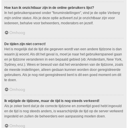
Hoe kan ik onzichtbaar zijn in de online gebruikers lijst?
In het gebruikerspaneel onder "foruminstellingen", vind je de optie
Verberg
mijn online status
. Als je deze optie activeert zul je onzichtbaar zijn voor
iedereen, behalve voor beheerders, moderators en jezelf.
Omhoog
De tijden zijn niet correct!
Het is mogelijk dat de tijd die gegeven wordt van een andere tijdzone is dan
waarin jij woont. Als dit het geval is, moet je naar het gebruikerspaneel gaan
en je tijdzone veranderen in een bepaald gebied (vb: Amsterdam, New York,
Sydney, enz.). Wees er bewust van dat het veranderen van de tijdzone, zoals
de meeste instellingen, alleen gedaan kunnen worden door geregistreerde
gebruikers. Als je nog niet geregistreerd bent is dit een goed moment om dit
te doen.
Omhoog
Ik wijzigde de tijdzone, maar de tijd is nog steeds verkeerd!
Als je zeker bent dat je de correcte tijdzone en zomertijd goed hebt ingevuld
en de tijd is nog steeds anders, is waarschijnlijk de tijd op de server verkeerd
ingesteld en zullen de beheerders een aanpassing moeten doen.
Omhoog