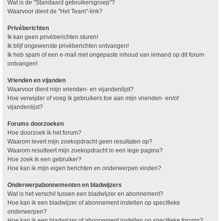
Wat is de "Standaard gebruikersgroep"?
Waarvoor dient de "Het Team"-link?
Privéberichten
Ik kan geen privéberichten sturen!
Ik blijf ongewenste privéberichten ontvangen!
Ik heb spam of een e-mail met ongepaste inhoud van iemand op dit forum
ontvangen!
Vrienden en vijanden
Waarvoor dient mijn vrienden- en vijandenlijst?
Hoe verwijder of voeg ik gebruikers toe aan mijn vrienden- en/of
vijandenlijst?
Forums doorzoeken
Hoe doorzoek ik het forum?
Waarom levert mijn zoekopdracht geen resultaten op?
Waarom resulteert mijn zoekopdracht in een lege pagina?
Hoe zoek ik een gebruiker?
Hoe kan ik mijn eigen berichten en onderwerpen vinden?
Onderwerpabonnementen en bladwijzers
Wat is het verschil tussen een bladwijzer en abonnement?
Hoe kan ik een bladwijzer of abonnement instellen op specifieke
onderwerpen?
Hoe kan ik een bladwijzer of abonnement instellen op specifieke forums?