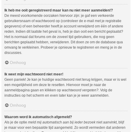
Ik heb me ooit geregistreerd maar kan nu niet meer aanmelden!?
De meest voorkomende oorzaken hiervoor zijn: je gaf een verkeerde
gebruikersnaam of wachtwoord op (controleer de e-mail met je registratie
gegevens) of een beheerder heeft je account verwijderd om één of andere
reden. Indien dit laatste het geval is, heb je dan ooit een bericht geplaatst?
Het is normaal dat forums om de zoveel tijd gebruikers, die nog geen
berichten geplaatst hebben, verwijderen. Dit doen ze om de database qua
omvang te verkleinen. Probeer je opnieuw te registreren en meng je in de
discussies.
Omhoog
Ik weet mijn wachtwoord niet meer!
Geen paniek! Je kan je huidige wachtwoord niet terug krijgen, maar er is wel
een mogelijkheid om deze te resetten. Hiervoor moet je naar de
aanmeldpagina gaan en klikken op
wachtwoord vergeten?
. Volg de
instructies op het scherm en even later kan je je weer aanmelden.
Omhoog
Waarom word ik automatisch afgemeld?
Als je de optie
meld mij automatisch aan bij ieder bezoek
niet aanvinkt, blijf
je maar voor een bepaalde tijd aangemeld. Zo wordt vermeden dat anderen