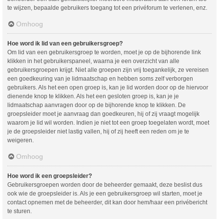
te wijzen, bepaalde gebruikers toegang tot een privéforum te verlenen, enz.
Omhoog
Hoe word ik lid van een gebruikersgroep?
Om lid van een gebruikersgroep te worden, moet je op de bijhorende link
klikken in het gebruikerspaneel, waarna je een overzicht van alle
gebruikersgroepen krijgt. Niet alle groepen zijn vrij toegankelijk, ze vereisen
een goedkeuring van je lidmaatschap en hebben soms zelf verborgen
gebruikers. Als het een open groep is, kan je lid worden door op de hiervoor
dienende knop te klikken. Als het een gesloten groep is, kan je je
lidmaatschap aanvragen door op de bijhorende knop te klikken. De
groepsleider moet je aanvraag dan goedkeuren, hij of zij vraagt mogelijk
waarom je lid wil worden. Indien je niet tot een groep toegelaten wordt, moet
je de groepsleider niet lastig vallen, hij of zij heeft een reden om je te
weigeren.
Omhoog
Hoe word ik een groepsleider?
Gebruikersgroepen worden door de beheerder gemaakt, deze beslist dus
ook wie de groepsleider is. Als je een gebruikersgroep wil starten, moet je
contact opnemen met de beheerder, dit kan door hem/haar een privébericht
te sturen.