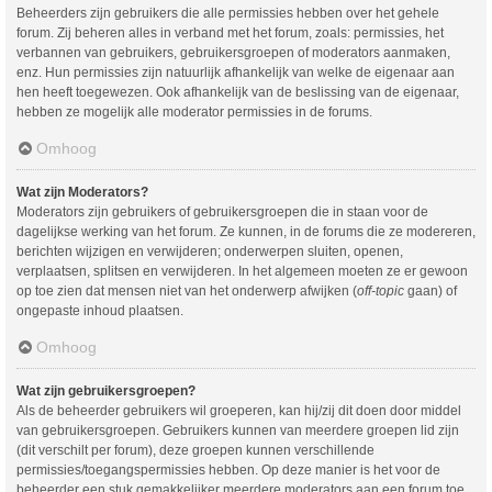
Beheerders zijn gebruikers die alle permissies hebben over het gehele
forum. Zij beheren alles in verband met het forum, zoals: permissies, het
verbannen van gebruikers, gebruikersgroepen of moderators aanmaken,
enz. Hun permissies zijn natuurlijk afhankelijk van welke de eigenaar aan
hen heeft toegewezen. Ook afhankelijk van de beslissing van de eigenaar,
hebben ze mogelijk alle moderator permissies in de forums.
Omhoog
Wat zijn Moderators?
Moderators zijn gebruikers of gebruikersgroepen die in staan voor de
dagelijkse werking van het forum. Ze kunnen, in de forums die ze modereren,
berichten wijzigen en verwijderen; onderwerpen sluiten, openen,
verplaatsen, splitsen en verwijderen. In het algemeen moeten ze er gewoon
op toe zien dat mensen niet van het onderwerp afwijken (
off-topic
gaan) of
ongepaste inhoud plaatsen.
Omhoog
Wat zijn gebruikersgroepen?
Als de beheerder gebruikers wil groeperen, kan hij/zij dit doen door middel
van gebruikersgroepen. Gebruikers kunnen van meerdere groepen lid zijn
(dit verschilt per forum), deze groepen kunnen verschillende
permissies/toegangspermissies hebben. Op deze manier is het voor de
beheerder een stuk gemakkelijker meerdere moderators aan een forum toe