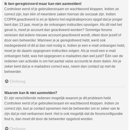
Ik ben geregistreerd maar kan niet aanmelden!
Controleer eerst of je gebruikersnaam en wachtwoord kloppen. Indien ze
correct zijn, kan één of meerdere zaken hiervan de oorzaak zijn. Indien
COPPA geactiveerd is en je tijdens het registratieproces opgaf dat je jonger
bent dan 13 jaar, moet je de ontvangen instructies opvolgen. Als dit niet het
geval is, moet je account dan geactiveerd worden? Sommige forums
vereisen dat iedere nieuwe account geactiveerd wordt, ofwel door jezelf of
door een beheerder. Wanneer je je geregistreerd hebt, werd ook
medegedeeld of dit al dan niet nodig is. Indien je een e-mail ontvangen hebt,
moet je de daarin opgegeven instructies volgen. Als je nooit een e-mail
ontvangen hebt, was het opgegeven e-mailadres dan wel juist? Één van de
redenen van activatie is om het aantal valse accounts te doen dalen. Als je
zeker bent dat je e-mailadres correct was, neem dan contact op met de
beheerder.
Omhoog
Waarom kan ik niet aanmelden?
Er zijn verschillende redenen mogelijk waarom je dit probleem hebt.
Controleer eerst of je gebruikersnaam en wachtwoord kloppen. Indien ze
correct zijn, kun je contact opnemen met de beheerder om er zeker van te
zijn dat je niet verbannen bent. Het is ook mogelijk dat de forumconfiguratie
fout is, dan moet dit door de beheerder opgelost worden.
Omhoog