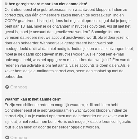
Ik ben geregistreerd maar kan niet aanmelden!
Controleer eerst of je gebruikersnaam en wachtwoord kloppen. Indien ze
correct zijn, kan één of meerdere zaken hiervan de oorzaak zijn. Indien
COPPA geactiveerd is en je tijdens het registratieproces opgaf dat je jonger
bent dan 13 jaar, moet je de ontvangen instructies opvolgen. Als dit niet het
geval is, moet je account dan geactiveerd worden? Sommige forums
vereisen dat iedere nieuwe account geactiveerd wordt, ofwel door jezelf of
door een beheerder. Wanneer je je geregistreerd hebt, werd ook
medegedeeld of dit al dan niet nodig is. Indien je een e-mail ontvangen hebt,
moet je de daarin opgegeven instructies volgen. Als je nooit een e-mail
ontvangen hebt, was het opgegeven e-mailadres dan wel juist? Één van de
redenen van activatie is om het aantal valse accounts te doen dalen. Als je
zeker bent dat je e-mailadres correct was, neem dan contact op met de
beheerder.
Omhoog
Waarom kan ik niet aanmelden?
Er zijn verschillende redenen mogelijk waarom je dit probleem hebt.
Controleer eerst of je gebruikersnaam en wachtwoord kloppen. Indien ze
correct zijn, kun je contact opnemen met de beheerder om er zeker van te
zijn dat je niet verbannen bent. Het is ook mogelijk dat de forumconfiguratie
fout is, dan moet dit door de beheerder opgelost worden.
Omhoog