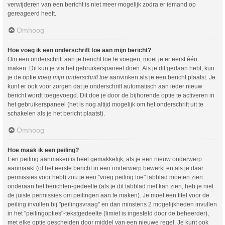
verwijderen van een bericht is niet meer mogelijk zodra er iemand op
gereageerd heeft.
Omhoog
Hoe voeg ik een onderschrift toe aan mijn bericht?
Om een onderschrift aan je bericht toe te voegen, moet je er eerst één
maken. Dit kun je via het gebruikerspaneel doen. Als je dit gedaan hebt, kun
je de optie
voeg mijn onderschrift toe
aanvinken als je een bericht plaatst. Je
kunt er ook voor zorgen dat je onderschrift automatisch aan ieder nieuw
bericht wordt toegevoegd. Dit doe je door de bijhorende optie te activeren in
het gebruikerspaneel (het is nog altijd mogelijk om het onderschrift uit te
schakelen als je het bericht plaatst).
Omhoog
Hoe maak ik een peiling?
Een peiling aanmaken is heel gemakkelijk, als je een nieuw onderwerp
aanmaakt (of het eerste bericht in een onderwerp bewerkt en als je daar
permissies voor hebt) zou je een "voeg peiling toe" tabblad moeten zien
onderaan het berichten-gedeelte (als je dit tabblad niet kan zien, heb je niet
de juiste permissies om peilingen aan te maken). Je moet een titel voor de
peiling invullen bij "peilingsvraag" en dan minstens 2 mogelijkheden invullen
in het "peilingopties"-tekstgedeelte (limiet is ingesteld door de beheerder),
met elke optie gescheiden door middel van een nieuwe regel. Je kunt ook