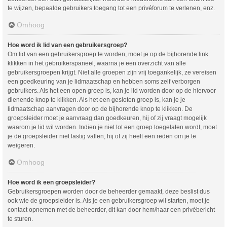
te wijzen, bepaalde gebruikers toegang tot een privéforum te verlenen, enz.
Omhoog
Hoe word ik lid van een gebruikersgroep?
Om lid van een gebruikersgroep te worden, moet je op de bijhorende link
klikken in het gebruikerspaneel, waarna je een overzicht van alle
gebruikersgroepen krijgt. Niet alle groepen zijn vrij toegankelijk, ze vereisen
een goedkeuring van je lidmaatschap en hebben soms zelf verborgen
gebruikers. Als het een open groep is, kan je lid worden door op de hiervoor
dienende knop te klikken. Als het een gesloten groep is, kan je je
lidmaatschap aanvragen door op de bijhorende knop te klikken. De
groepsleider moet je aanvraag dan goedkeuren, hij of zij vraagt mogelijk
waarom je lid wil worden. Indien je niet tot een groep toegelaten wordt, moet
je de groepsleider niet lastig vallen, hij of zij heeft een reden om je te
weigeren.
Omhoog
Hoe word ik een groepsleider?
Gebruikersgroepen worden door de beheerder gemaakt, deze beslist dus
ook wie de groepsleider is. Als je een gebruikersgroep wil starten, moet je
contact opnemen met de beheerder, dit kan door hem/haar een privébericht
te sturen.