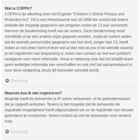
Wat is COPPA?
COPPA is de afkorting voor het Engelse "Children’s Online Privacy and
Protection Act". Dit is een Amerikaanse wet uit 1998 die vereist dat iedere
website die mogelijk gegevens van jongeren onder de 13 jaar verzamelt,
hiervoor de toestemming heeft van de ouders. Deze toestemming moet
schriftelijk of op een andere wijze gegeven worden, zodat de ouders weten
dat de website persoonlijke gegevens van hun kind, jonger dan 13, heeft.
Indien je niet zeker bent of deze wet al dan niet op jou of de website waarop
je wil registreren van toepassing is, neem dan contact op met een juridisch
raadgever voor meer informatie. Houd er rekening mee dat het phpBB-team
geen wettelijke informatie kan verschaffen en ook niet het aanspreekpunt is
voor deze wetgeving, tenzij dit hieronder vermeld wordt.
Omhoog
Waarom kan ik niet registreren?
Mogelijk heeft de beheerder je IP-adres verbannen, of de gebruikersnaam
die je opgeeft verboden. Tevens is het mogelijk dat de beheerder de
registratie mogelijkheid heeft uitgeschakeld om zo de registratie van nieuwe
gebruikers te voorkomen. Neem contact op met de beheerder voor verdere
hulp.
Omhoog