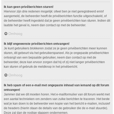
Ik kan geen privéberichten sturen!
Hiervoor zijn drie redenen mogelijk: ofwel ben je niet geregistreerd en/of
aangemeld, de beheerder heeft de privéberichten functie uitgeschakeld, of
de beheerder heeft ingesteld dat je geen privéberichten kan sturen. Indien dit
laatste het geval is, neem dan contact op met de beheerder.
Omhoog
Ik blijf ongewenste privéberichten ontvangen!
Je kunt gebruikers blokkeren zodat ze je geen privéberichten meer kunnen
sturen, dit gebeurt via het gebruikerspaneel. Als je ongepaste privéberichten
ontvangt van een bepaalde gebruiker, neem dan contact op met de
beheerder, deze kan ervoor zorgen dat hij of zij niet langer privéberichten
kan sturen of gebruik de meldknop in het privébericht.
Omhoog
Ik heb spam of een e-mail met ongepaste inhoud van iemand op dit forum
ontvangen!
Jammer dat we dit moeten horen. Het e-mailformulier van dit forum werkt met
een aantal technieken om zenders van zulke berichten te traceren. Het beste
wat je kan doen is de beheerder een kopie van het bericht e-mailen, inclusief
de headers (hierin staan de details van de gebruiker die de e-mail stuurde).
Deze zal dan de nodige stappen ondernemen.