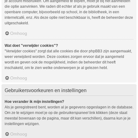
je account misbruiken. Om aangemeld te blijven, moet je bij het aanmelden
die optie aanvinken. We raden dit echter af als je gebruik maakt van een
openbare computer, bijvoorbeeld op school, in de bibliotheek, in een
internetcafé, enz. Als deze optie niet beschikbaar is, heeft de beheerder deze
uitgeschakeld.
Omhoog
Wat doet "verwijder cookies"?
"Verwijder cookies" zorgt dat alle cookies die door phpBB3 zijn aangemaakt,
weer verwijderd worden. Deze cookies zorgen ervoor dat je aangemeld
wordt en geven ook de mogelijkheid, indien de beheerder dit heeft
inschakeld, om te zien welke onderwerpen je al gelezen hebt.
Omhoog
Gebruikersvoorkeuren en instellingen
Hoe verander ik mijn instellingen?
Als je geregistreerd bent, worden al je gegevens opgeslagen in de database.
Om ze te wijzigen moet je op de
gebruikerspaneel
link klikken (deze staat
meestal bovenaan op de pagina, maar dit kan verschillen), daarna kun je je
instellingen wijzigen.
Omhoog