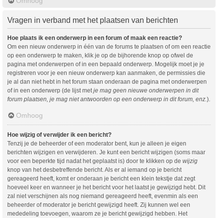
Omhoog
Vragen in verband met het plaatsen van berichten
Hoe plaats ik een onderwerp in een forum of maak een reactie?
Om een nieuw onderwerp in één van de forums te plaatsen of om een reactie
op een onderwerp te maken, klik je op de bijhorende knop op ofwel de
pagina met onderwerpen of in een bepaald onderwerp. Mogelijk moet je je
registreren voor je een nieuw onderwerp kan aanmaken, de permissies die
je al dan niet hebt in het forum staan onderaan de pagina met onderwerpen
of in een onderwerp (de lijst met
je mag geen nieuwe onderwerpen in dit
forum plaatsen, je mag niet antwoorden op een onderwerp in dit forum, enz.
).
Omhoog
Hoe wijzig of verwijder ik een bericht?
Tenzij je de beheerder of een moderator bent, kun je alleen je eigen
berichten wijzigen en verwijderen. Je kunt een bericht wijzigen (soms maar
voor een beperkte tijd nadat het geplaatst is) door te klikken op de
wijzig
knop van het desbetreffende bericht. Als er al iemand op je bericht
gereageerd heeft, komt er onderaan je bericht een klein tekstje dat zegt
hoeveel keer en wanneer je het bericht voor het laatst je gewijzigd hebt. Dit
zal niet verschijnen als nog niemand gereageerd heeft, evenmin als een
beheerder of moderator je bericht gewijzigd heeft. Zij kunnen wel een
mededeling toevoegen, waarom ze je bericht gewijzigd hebben. Het