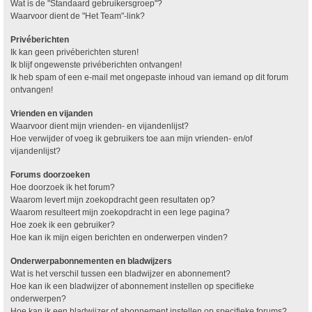
Wat is de "Standaard gebruikersgroep"?
Waarvoor dient de "Het Team"-link?
Privéberichten
Ik kan geen privéberichten sturen!
Ik blijf ongewenste privéberichten ontvangen!
Ik heb spam of een e-mail met ongepaste inhoud van iemand op dit forum
ontvangen!
Vrienden en vijanden
Waarvoor dient mijn vrienden- en vijandenlijst?
Hoe verwijder of voeg ik gebruikers toe aan mijn vrienden- en/of
vijandenlijst?
Forums doorzoeken
Hoe doorzoek ik het forum?
Waarom levert mijn zoekopdracht geen resultaten op?
Waarom resulteert mijn zoekopdracht in een lege pagina?
Hoe zoek ik een gebruiker?
Hoe kan ik mijn eigen berichten en onderwerpen vinden?
Onderwerpabonnementen en bladwijzers
Wat is het verschil tussen een bladwijzer en abonnement?
Hoe kan ik een bladwijzer of abonnement instellen op specifieke
onderwerpen?
Hoe kan ik een bladwijzer of abonnement instellen op specifieke forums?