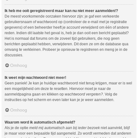
Ik heb me ooit geregistreerd maar kan nu niet meer aanmelden!?
De meest voorkomende oorzaken hiervoor zijn: je gaf een verkeerde
gebruikersnaam of wachtwoord op (controleer de e-mail met je registratie
gegevens) of een beheerder heeft je account verwijderd om één of andere
reden. Indien dit laatste het geval is, heb je dan ooit een bericht geplaatst?
Het is normaal dat forums om de zoveel tijd gebruikers, die nog geen
berichten geplaatst hebben, verwijderen. Dit doen ze om de database qua
omvang te verkleinen. Probeer je opnieuw te registreren en meng je in de
discussies.
Omhoog
Ik weet mijn wachtwoord niet meer!
Geen paniek! Je kan je huidige wachtwoord niet terug krijgen, maar er is wel
een mogelijkheid om deze te resetten. Hiervoor moet je naar de
aanmeldpagina gaan en klikken op
wachtwoord vergeten?
. Volg de
instructies op het scherm en even later kan je je weer aanmelden.
Omhoog
Waarom word ik automatisch afgemeld?
Als je de optie
meld mij automatisch aan bij ieder bezoek
niet aanvinkt, blijf
je maar voor een bepaalde tijd aangemeld. Zo wordt vermeden dat anderen