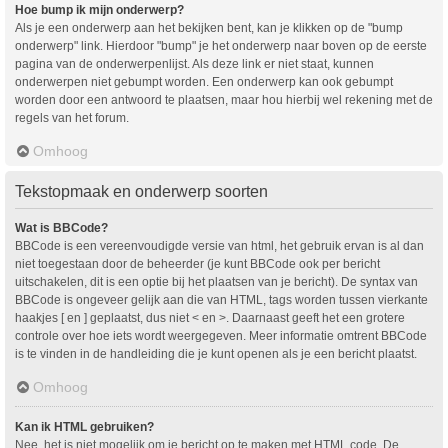
Hoe bump ik mijn onderwerp?
Als je een onderwerp aan het bekijken bent, kan je klikken op de "bump
onderwerp" link. Hierdoor "bump" je het onderwerp naar boven op de eerste
pagina van de onderwerpenlijst. Als deze link er niet staat, kunnen
onderwerpen niet gebumpt worden. Een onderwerp kan ook gebumpt
worden door een antwoord te plaatsen, maar hou hierbij wel rekening met de
regels van het forum.
Omhoog
Tekstopmaak en onderwerp soorten
Wat is BBCode?
BBCode is een vereenvoudigde versie van html, het gebruik ervan is al dan
niet toegestaan door de beheerder (je kunt BBCode ook per bericht
uitschakelen, dit is een optie bij het plaatsen van je bericht). De syntax van
BBCode is ongeveer gelijk aan die van HTML, tags worden tussen vierkante
haakjes [ en ] geplaatst, dus niet < en >. Daarnaast geeft het een grotere
controle over hoe iets wordt weergegeven. Meer informatie omtrent BBCode
is te vinden in de handleiding die je kunt openen als je een bericht plaatst.
Omhoog
Kan ik HTML gebruiken?
Nee, het is niet mogelijk om je bericht op te maken met HTML code. De