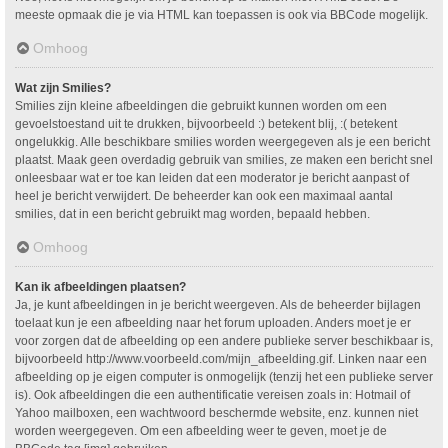
meeste opmaak die je via HTML kan toepassen is ook via BBCode mogelijk.
Omhoog
Wat zijn Smilies?
Smilies zijn kleine afbeeldingen die gebruikt kunnen worden om een
gevoelstoestand uit te drukken, bijvoorbeeld :) betekent blij, :( betekent
ongelukkig. Alle beschikbare smilies worden weergegeven als je een bericht
plaatst. Maak geen overdadig gebruik van smilies, ze maken een bericht snel
onleesbaar wat er toe kan leiden dat een moderator je bericht aanpast of
heel je bericht verwijdert. De beheerder kan ook een maximaal aantal
smilies, dat in een bericht gebruikt mag worden, bepaald hebben.
Omhoog
Kan ik afbeeldingen plaatsen?
Ja, je kunt afbeeldingen in je bericht weergeven. Als de beheerder bijlagen
toelaat kun je een afbeelding naar het forum uploaden. Anders moet je er
voor zorgen dat de afbeelding op een andere publieke server beschikbaar is,
bijvoorbeeld http://www.voorbeeld.com/mijn_afbeelding.gif. Linken naar een
afbeelding op je eigen computer is onmogelijk (tenzij het een publieke server
is). Ook afbeeldingen die een authentificatie vereisen zoals in: Hotmail of
Yahoo mailboxen, een wachtwoord beschermde website, enz. kunnen niet
worden weergegeven. Om een afbeelding weer te geven, moet je de