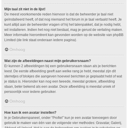
Mijn taal zit niet in de lijst!
De meest voorkomende reden hiervoor is dat de beheerder je taal niet
geïnstalleerd heeft, of dat nog niemand het forum in je taal vertaald heeft. Je
kunt altijd aan de beheerder vragen of hij het talenpakket, dat je nodig hebt,
wil installeren. Indien het nog niet bestaat, mag je gerust de vertaling maken.
Meer informatie hieromtrent kan gevonden worden op de website van phpBB
Limited (de link staat onderaan iedere pagina).
Omhoog
Wat zijn de afbeeldingen naast mijn gebruikersnaam?
Er kunnen 2 afbeeldingen bij een gebruikersnaam staan als je berichten
leest. De eerste afbeelding geeft aan welke rang je hebt, meestal zijn dit
sterretjes of blokjes die aangeven hoeveel berichten je geplaatst hebt of wat
je status is. Hieronder kan nog een tweede, meestal grotere, afbeelding
staan, beter bekend als een avatar. Deze afbeelding is meestal uniek of
persoonlijk voor iedere gebruiker.
Omhoog
Hoe kan ik een avatar instellen?
In je Gebruikerspaneel, onder “Profiel” kun je een avatar toevoegen door
gebruik te maken van één van de volgende vier methodes: Gravatar, Galerij,
Afstand of Upload. Het is aan de beheerders om avatars in te schakelen en