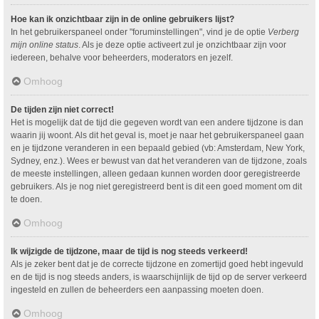
Hoe kan ik onzichtbaar zijn in de online gebruikers lijst?
In het gebruikerspaneel onder "foruminstellingen", vind je de optie
Verberg
mijn online status
. Als je deze optie activeert zul je onzichtbaar zijn voor
iedereen, behalve voor beheerders, moderators en jezelf.
Omhoog
De tijden zijn niet correct!
Het is mogelijk dat de tijd die gegeven wordt van een andere tijdzone is dan
waarin jij woont. Als dit het geval is, moet je naar het gebruikerspaneel gaan
en je tijdzone veranderen in een bepaald gebied (vb: Amsterdam, New York,
Sydney, enz.). Wees er bewust van dat het veranderen van de tijdzone, zoals
de meeste instellingen, alleen gedaan kunnen worden door geregistreerde
gebruikers. Als je nog niet geregistreerd bent is dit een goed moment om dit
te doen.
Omhoog
Ik wijzigde de tijdzone, maar de tijd is nog steeds verkeerd!
Als je zeker bent dat je de correcte tijdzone en zomertijd goed hebt ingevuld
en de tijd is nog steeds anders, is waarschijnlijk de tijd op de server verkeerd
ingesteld en zullen de beheerders een aanpassing moeten doen.
Omhoog