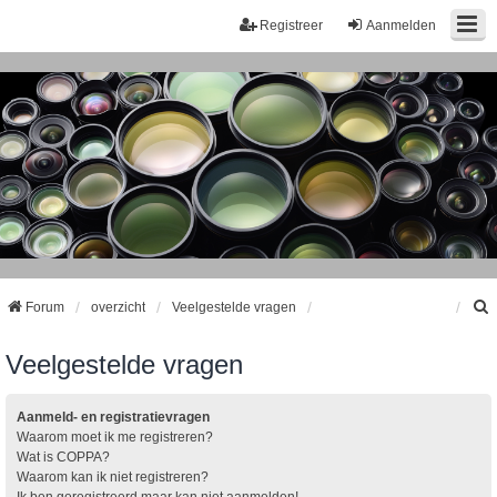
Registreer
Aanmelden
Forum
overzicht
Veelgestelde vragen
Veelgestelde vragen
k
Aanmeld- en registratievragen
Waarom moet ik me registreren?
Wat is COPPA?
Waarom kan ik niet registreren?
Ik ben geregistreerd maar kan niet aanmelden!