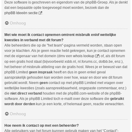
Deze software is geschreven en eigendom van de phpBB-Groep. Als je denkt
dat een bepaalde optie toegevoegd moet worden, bezoek dan de
phpBB Ideeën sectie
.
Omhoog
Met wie moet ik contact opnemen omtrent misbruik en/of wettelijke
kwesties in verband met dit forum?
Alle beheerders die op de "het team"-pagina vermeld worden, staan open
voor je klachten. Als je geen reactie hebt gekregen, kun je contact opnemen
met de eigenaar van het domein (dmv een
whois lookup
) of, als dit forum
op een gratis host staat (bijvoorbeeld xsbb.nl, nl.forums.cc, dotbb.be, enz.),
het beheer of misbruik-afdeling van de gratis host. Wees je er bewust van dat
phpBB Limited
geen inspraak
heeft en dus in geen enkel geval
aansprakelijk gehouden kan worden over hoe, waar en door wie dit forum
gebruikt wordt. Neem
geen
contact op met phpBB Limited met vragen over
wettelijke kwesties (zoals aanspreekbaarheid, ongepaste commentaar, enz.)
die
niet direct verband
houden met de phpBB.com-website of de phpBB-
software. Als je phpBB Limited toch e-mailt over deze software die
gebruikt
wordt door derden
kun je een korte, of helemaal geen, reactie verwachten.
Omhoog
Hoe neem ik contact op met een beheerder?
Alle gebruikers van het forum kunnen gebruik maken van het “Contact”-