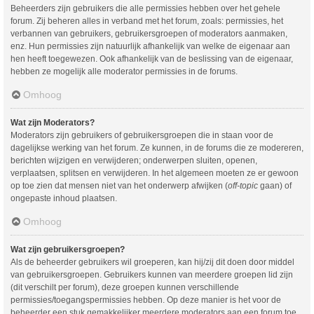
Beheerders zijn gebruikers die alle permissies hebben over het gehele
forum. Zij beheren alles in verband met het forum, zoals: permissies, het
verbannen van gebruikers, gebruikersgroepen of moderators aanmaken,
enz. Hun permissies zijn natuurlijk afhankelijk van welke de eigenaar aan
hen heeft toegewezen. Ook afhankelijk van de beslissing van de eigenaar,
hebben ze mogelijk alle moderator permissies in de forums.
Omhoog
Wat zijn Moderators?
Moderators zijn gebruikers of gebruikersgroepen die in staan voor de
dagelijkse werking van het forum. Ze kunnen, in de forums die ze modereren,
berichten wijzigen en verwijderen; onderwerpen sluiten, openen,
verplaatsen, splitsen en verwijderen. In het algemeen moeten ze er gewoon
op toe zien dat mensen niet van het onderwerp afwijken (
off-topic
gaan) of
ongepaste inhoud plaatsen.
Omhoog
Wat zijn gebruikersgroepen?
Als de beheerder gebruikers wil groeperen, kan hij/zij dit doen door middel
van gebruikersgroepen. Gebruikers kunnen van meerdere groepen lid zijn
(dit verschilt per forum), deze groepen kunnen verschillende
permissies/toegangspermissies hebben. Op deze manier is het voor de
beheerder een stuk gemakkelijker meerdere moderators aan een forum toe