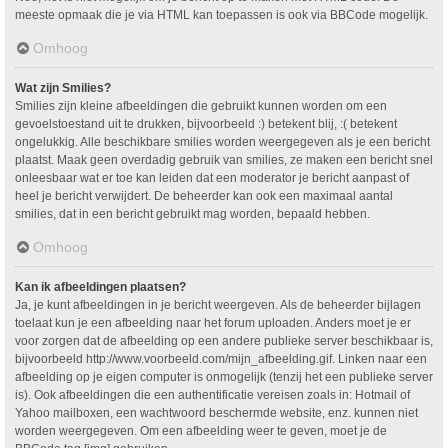
meeste opmaak die je via HTML kan toepassen is ook via BBCode mogelijk.
Omhoog
Wat zijn Smilies?
Smilies zijn kleine afbeeldingen die gebruikt kunnen worden om een
gevoelstoestand uit te drukken, bijvoorbeeld :) betekent blij, :( betekent
ongelukkig. Alle beschikbare smilies worden weergegeven als je een bericht
plaatst. Maak geen overdadig gebruik van smilies, ze maken een bericht snel
onleesbaar wat er toe kan leiden dat een moderator je bericht aanpast of
heel je bericht verwijdert. De beheerder kan ook een maximaal aantal
smilies, dat in een bericht gebruikt mag worden, bepaald hebben.
Omhoog
Kan ik afbeeldingen plaatsen?
Ja, je kunt afbeeldingen in je bericht weergeven. Als de beheerder bijlagen
toelaat kun je een afbeelding naar het forum uploaden. Anders moet je er
voor zorgen dat de afbeelding op een andere publieke server beschikbaar is,
bijvoorbeeld http://www.voorbeeld.com/mijn_afbeelding.gif. Linken naar een
afbeelding op je eigen computer is onmogelijk (tenzij het een publieke server
is). Ook afbeeldingen die een authentificatie vereisen zoals in: Hotmail of
Yahoo mailboxen, een wachtwoord beschermde website, enz. kunnen niet
worden weergegeven. Om een afbeelding weer te geven, moet je de