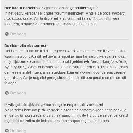
Hoe kan ik onzichtbaar zijn in de online gebruikers lijst?
In het gebruikerspaneel onder "foruminstellingen", vind je de optie
Verberg
mijn online status
. Als je deze optie activeert zul je onzichtbaar zijn voor
iedereen, behalve voor beheerders, moderators en jezelf.
Omhoog
De tijden zijn niet correct!
Het is mogelijk dat de tijd die gegeven wordt van een andere tijdzone is dan
waarin jij woont. Als dit het geval is, moet je naar het gebruikerspaneel gaan
en je tijdzone veranderen in een bepaald gebied (vb: Amsterdam, New York,
Sydney, enz.). Wees er bewust van dat het veranderen van de tijdzone, zoals
de meeste instellingen, alleen gedaan kunnen worden door geregistreerde
gebruikers. Als je nog niet geregistreerd bent is dit een goed moment om dit
te doen.
Omhoog
Ik wijzigde de tijdzone, maar de tijd is nog steeds verkeerd!
Als je zeker bent dat je de correcte tijdzone en zomertijd goed hebt ingevuld
en de tijd is nog steeds anders, is waarschijnlijk de tijd op de server verkeerd
ingesteld en zullen de beheerders een aanpassing moeten doen.
Omhoog