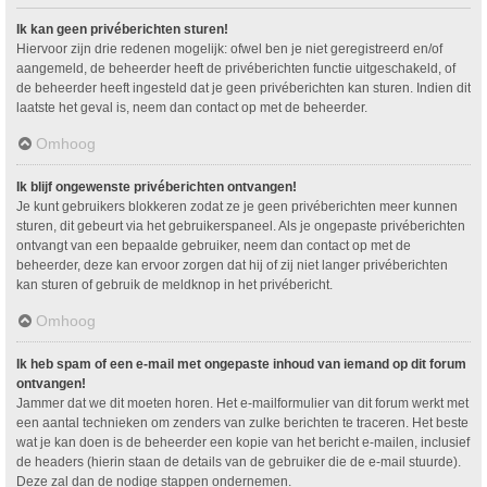
Ik kan geen privéberichten sturen!
Hiervoor zijn drie redenen mogelijk: ofwel ben je niet geregistreerd en/of
aangemeld, de beheerder heeft de privéberichten functie uitgeschakeld, of
de beheerder heeft ingesteld dat je geen privéberichten kan sturen. Indien dit
laatste het geval is, neem dan contact op met de beheerder.
Omhoog
Ik blijf ongewenste privéberichten ontvangen!
Je kunt gebruikers blokkeren zodat ze je geen privéberichten meer kunnen
sturen, dit gebeurt via het gebruikerspaneel. Als je ongepaste privéberichten
ontvangt van een bepaalde gebruiker, neem dan contact op met de
beheerder, deze kan ervoor zorgen dat hij of zij niet langer privéberichten
kan sturen of gebruik de meldknop in het privébericht.
Omhoog
Ik heb spam of een e-mail met ongepaste inhoud van iemand op dit forum
ontvangen!
Jammer dat we dit moeten horen. Het e-mailformulier van dit forum werkt met
een aantal technieken om zenders van zulke berichten te traceren. Het beste
wat je kan doen is de beheerder een kopie van het bericht e-mailen, inclusief
de headers (hierin staan de details van de gebruiker die de e-mail stuurde).
Deze zal dan de nodige stappen ondernemen.