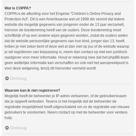
Wat is COPPA?
COPPA is de afkorting voor het Engelse "Children’s Online Privacy and
Protection Act". Dit is een Amerikaanse wet uit 1998 die vereist dat iedere
website die mogelijk gegevens van jongeren onder de 13 jaar verzamelt,
hiervoor de toestemming heeft van de ouders. Deze toestemming moet
schriftelijk of op een andere wijze gegeven worden, zodat de ouders weten
dat de website persoonlijke gegevens van hun kind, jonger dan 13, heeft.
Indien je niet zeker bent of deze wet al dan niet op jou of de website waarop
je wil registreren van toepassing is, neem dan contact op met een juridisch
raadgever voor meer informatie. Houd er rekening mee dat het phpBB-team
geen wettelijke informatie kan verschaffen en ook niet het aanspreekpunt is
voor deze wetgeving, tenzij dit hieronder vermeld wordt.
Omhoog
Waarom kan ik niet registreren?
Mogelijk heeft de beheerder je IP-adres verbannen, of de gebruikersnaam
die je opgeeft verboden. Tevens is het mogelijk dat de beheerder de
registratie mogelijkheid heeft uitgeschakeld om zo de registratie van nieuwe
gebruikers te voorkomen. Neem contact op met de beheerder voor verdere
hulp.
Omhoog