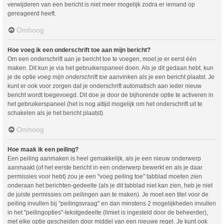
verwijderen van een bericht is niet meer mogelijk zodra er iemand op
gereageerd heeft.
Omhoog
Hoe voeg ik een onderschrift toe aan mijn bericht?
Om een onderschrift aan je bericht toe te voegen, moet je er eerst één
maken. Dit kun je via het gebruikerspaneel doen. Als je dit gedaan hebt, kun
je de optie
voeg mijn onderschrift toe
aanvinken als je een bericht plaatst. Je
kunt er ook voor zorgen dat je onderschrift automatisch aan ieder nieuw
bericht wordt toegevoegd. Dit doe je door de bijhorende optie te activeren in
het gebruikerspaneel (het is nog altijd mogelijk om het onderschrift uit te
schakelen als je het bericht plaatst).
Omhoog
Hoe maak ik een peiling?
Een peiling aanmaken is heel gemakkelijk, als je een nieuw onderwerp
aanmaakt (of het eerste bericht in een onderwerp bewerkt en als je daar
permissies voor hebt) zou je een "voeg peiling toe" tabblad moeten zien
onderaan het berichten-gedeelte (als je dit tabblad niet kan zien, heb je niet
de juiste permissies om peilingen aan te maken). Je moet een titel voor de
peiling invullen bij "peilingsvraag" en dan minstens 2 mogelijkheden invullen
in het "peilingopties"-tekstgedeelte (limiet is ingesteld door de beheerder),
met elke optie gescheiden door middel van een nieuwe regel. Je kunt ook