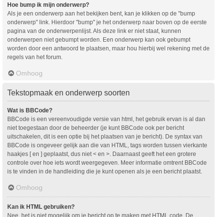
Hoe bump ik mijn onderwerp?
Als je een onderwerp aan het bekijken bent, kan je klikken op de "bump
onderwerp" link. Hierdoor "bump" je het onderwerp naar boven op de eerste
pagina van de onderwerpenlijst. Als deze link er niet staat, kunnen
onderwerpen niet gebumpt worden. Een onderwerp kan ook gebumpt
worden door een antwoord te plaatsen, maar hou hierbij wel rekening met de
regels van het forum.
Omhoog
Tekstopmaak en onderwerp soorten
Wat is BBCode?
BBCode is een vereenvoudigde versie van html, het gebruik ervan is al dan
niet toegestaan door de beheerder (je kunt BBCode ook per bericht
uitschakelen, dit is een optie bij het plaatsen van je bericht). De syntax van
BBCode is ongeveer gelijk aan die van HTML, tags worden tussen vierkante
haakjes [ en ] geplaatst, dus niet < en >. Daarnaast geeft het een grotere
controle over hoe iets wordt weergegeven. Meer informatie omtrent BBCode
is te vinden in de handleiding die je kunt openen als je een bericht plaatst.
Omhoog
Kan ik HTML gebruiken?
Nee, het is niet mogelijk om je bericht op te maken met HTML code. De