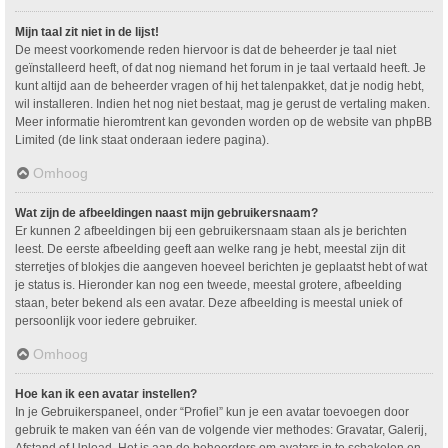
Mijn taal zit niet in de lijst!
De meest voorkomende reden hiervoor is dat de beheerder je taal niet
geïnstalleerd heeft, of dat nog niemand het forum in je taal vertaald heeft. Je
kunt altijd aan de beheerder vragen of hij het talenpakket, dat je nodig hebt,
wil installeren. Indien het nog niet bestaat, mag je gerust de vertaling maken.
Meer informatie hieromtrent kan gevonden worden op de website van phpBB
Limited (de link staat onderaan iedere pagina).
Omhoog
Wat zijn de afbeeldingen naast mijn gebruikersnaam?
Er kunnen 2 afbeeldingen bij een gebruikersnaam staan als je berichten
leest. De eerste afbeelding geeft aan welke rang je hebt, meestal zijn dit
sterretjes of blokjes die aangeven hoeveel berichten je geplaatst hebt of wat
je status is. Hieronder kan nog een tweede, meestal grotere, afbeelding
staan, beter bekend als een avatar. Deze afbeelding is meestal uniek of
persoonlijk voor iedere gebruiker.
Omhoog
Hoe kan ik een avatar instellen?
In je Gebruikerspaneel, onder “Profiel” kun je een avatar toevoegen door
gebruik te maken van één van de volgende vier methodes: Gravatar, Galerij,
Afstand of Upload. Het is aan de beheerders om avatars in te schakelen en