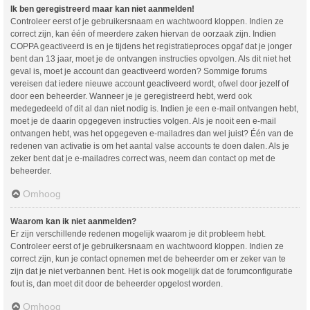
Ik ben geregistreerd maar kan niet aanmelden!
Controleer eerst of je gebruikersnaam en wachtwoord kloppen. Indien ze
correct zijn, kan één of meerdere zaken hiervan de oorzaak zijn. Indien
COPPA geactiveerd is en je tijdens het registratieproces opgaf dat je jonger
bent dan 13 jaar, moet je de ontvangen instructies opvolgen. Als dit niet het
geval is, moet je account dan geactiveerd worden? Sommige forums
vereisen dat iedere nieuwe account geactiveerd wordt, ofwel door jezelf of
door een beheerder. Wanneer je je geregistreerd hebt, werd ook
medegedeeld of dit al dan niet nodig is. Indien je een e-mail ontvangen hebt,
moet je de daarin opgegeven instructies volgen. Als je nooit een e-mail
ontvangen hebt, was het opgegeven e-mailadres dan wel juist? Één van de
redenen van activatie is om het aantal valse accounts te doen dalen. Als je
zeker bent dat je e-mailadres correct was, neem dan contact op met de
beheerder.
Omhoog
Waarom kan ik niet aanmelden?
Er zijn verschillende redenen mogelijk waarom je dit probleem hebt.
Controleer eerst of je gebruikersnaam en wachtwoord kloppen. Indien ze
correct zijn, kun je contact opnemen met de beheerder om er zeker van te
zijn dat je niet verbannen bent. Het is ook mogelijk dat de forumconfiguratie
fout is, dan moet dit door de beheerder opgelost worden.
Omhoog