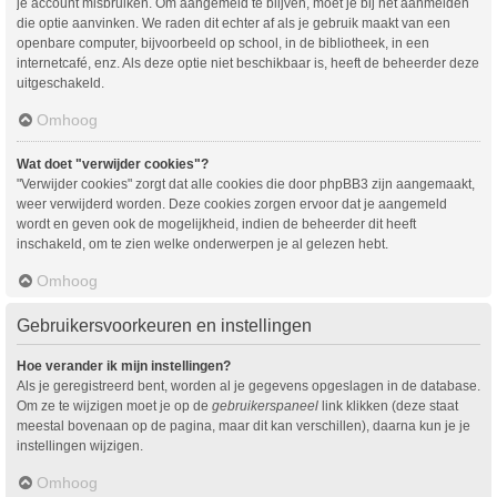
je account misbruiken. Om aangemeld te blijven, moet je bij het aanmelden
die optie aanvinken. We raden dit echter af als je gebruik maakt van een
openbare computer, bijvoorbeeld op school, in de bibliotheek, in een
internetcafé, enz. Als deze optie niet beschikbaar is, heeft de beheerder deze
uitgeschakeld.
Omhoog
Wat doet "verwijder cookies"?
"Verwijder cookies" zorgt dat alle cookies die door phpBB3 zijn aangemaakt,
weer verwijderd worden. Deze cookies zorgen ervoor dat je aangemeld
wordt en geven ook de mogelijkheid, indien de beheerder dit heeft
inschakeld, om te zien welke onderwerpen je al gelezen hebt.
Omhoog
Gebruikersvoorkeuren en instellingen
Hoe verander ik mijn instellingen?
Als je geregistreerd bent, worden al je gegevens opgeslagen in de database.
Om ze te wijzigen moet je op de
gebruikerspaneel
link klikken (deze staat
meestal bovenaan op de pagina, maar dit kan verschillen), daarna kun je je
instellingen wijzigen.
Omhoog