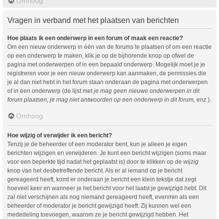
Omhoog
Vragen in verband met het plaatsen van berichten
Hoe plaats ik een onderwerp in een forum of maak een reactie?
Om een nieuw onderwerp in één van de forums te plaatsen of om een reactie
op een onderwerp te maken, klik je op de bijhorende knop op ofwel de
pagina met onderwerpen of in een bepaald onderwerp. Mogelijk moet je je
registreren voor je een nieuw onderwerp kan aanmaken, de permissies die
je al dan niet hebt in het forum staan onderaan de pagina met onderwerpen
of in een onderwerp (de lijst met
je mag geen nieuwe onderwerpen in dit
forum plaatsen, je mag niet antwoorden op een onderwerp in dit forum, enz.
).
Omhoog
Hoe wijzig of verwijder ik een bericht?
Tenzij je de beheerder of een moderator bent, kun je alleen je eigen
berichten wijzigen en verwijderen. Je kunt een bericht wijzigen (soms maar
voor een beperkte tijd nadat het geplaatst is) door te klikken op de
wijzig
knop van het desbetreffende bericht. Als er al iemand op je bericht
gereageerd heeft, komt er onderaan je bericht een klein tekstje dat zegt
hoeveel keer en wanneer je het bericht voor het laatst je gewijzigd hebt. Dit
zal niet verschijnen als nog niemand gereageerd heeft, evenmin als een
beheerder of moderator je bericht gewijzigd heeft. Zij kunnen wel een
mededeling toevoegen, waarom ze je bericht gewijzigd hebben. Het