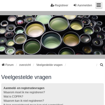
Registreer
Aanmelden
Forum
overzicht
Veelgestelde vragen
Veelgestelde vragen
k
Aanmeld- en registratievragen
Waarom moet ik me registreren?
Wat is COPPA?
Waarom kan ik niet registreren?
Ik ben geregistreerd maar kan niet aanmelden!