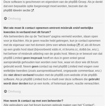
Deze software is geschreven en eigendom van de phpBB-Groep. Als je denkt
dat een bepaalde optie toegevoegd moet worden, bezoek dan de
phpBB Ideeën sectie
.
Omhoog
Met wie moet ik contact opnemen omtrent misbruik en/of wettelijke
kwesties in verband met dit forum?
Alle beheerders die op de "het team"-pagina vermeld worden, staan open
voor je klachten. Als je geen reactie hebt gekregen, kun je contact opnemen
met de eigenaar van het domein (dmv een
whois lookup
) of, als dit forum
op een gratis host staat (bijvoorbeeld xsbb.nl, nl.forums.cc, dotbb.be, enz.),
het beheer of misbruik-afdeling van de gratis host. Wees je er bewust van dat
phpBB Limited
geen inspraak
heeft en dus in geen enkel geval
aansprakelijk gehouden kan worden over hoe, waar en door wie dit forum
gebruikt wordt. Neem
geen
contact op met phpBB Limited met vragen over
wettelijke kwesties (zoals aanspreekbaarheid, ongepaste commentaar, enz.)
die
niet direct verband
houden met de phpBB.com-website of de phpBB-
software. Als je phpBB Limited toch e-mailt over deze software die
gebruikt
wordt door derden
kun je een korte, of helemaal geen, reactie verwachten.
Omhoog
Hoe neem ik contact op met een beheerder?
Alle gebruikers van het forum kunnen gebruik maken van het “Contact”-