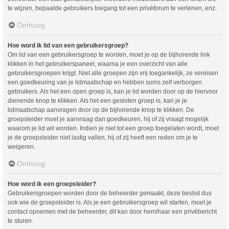
te wijzen, bepaalde gebruikers toegang tot een privéforum te verlenen, enz.
Omhoog
Hoe word ik lid van een gebruikersgroep?
Om lid van een gebruikersgroep te worden, moet je op de bijhorende link
klikken in het gebruikerspaneel, waarna je een overzicht van alle
gebruikersgroepen krijgt. Niet alle groepen zijn vrij toegankelijk, ze vereisen
een goedkeuring van je lidmaatschap en hebben soms zelf verborgen
gebruikers. Als het een open groep is, kan je lid worden door op de hiervoor
dienende knop te klikken. Als het een gesloten groep is, kan je je
lidmaatschap aanvragen door op de bijhorende knop te klikken. De
groepsleider moet je aanvraag dan goedkeuren, hij of zij vraagt mogelijk
waarom je lid wil worden. Indien je niet tot een groep toegelaten wordt, moet
je de groepsleider niet lastig vallen, hij of zij heeft een reden om je te
weigeren.
Omhoog
Hoe word ik een groepsleider?
Gebruikersgroepen worden door de beheerder gemaakt, deze beslist dus
ook wie de groepsleider is. Als je een gebruikersgroep wil starten, moet je
contact opnemen met de beheerder, dit kan door hem/haar een privébericht
te sturen.