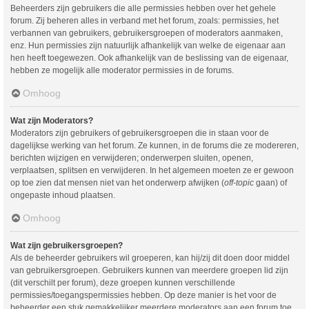
Beheerders zijn gebruikers die alle permissies hebben over het gehele
forum. Zij beheren alles in verband met het forum, zoals: permissies, het
verbannen van gebruikers, gebruikersgroepen of moderators aanmaken,
enz. Hun permissies zijn natuurlijk afhankelijk van welke de eigenaar aan
hen heeft toegewezen. Ook afhankelijk van de beslissing van de eigenaar,
hebben ze mogelijk alle moderator permissies in de forums.
Omhoog
Wat zijn Moderators?
Moderators zijn gebruikers of gebruikersgroepen die in staan voor de
dagelijkse werking van het forum. Ze kunnen, in de forums die ze modereren,
berichten wijzigen en verwijderen; onderwerpen sluiten, openen,
verplaatsen, splitsen en verwijderen. In het algemeen moeten ze er gewoon
op toe zien dat mensen niet van het onderwerp afwijken (
off-topic
gaan) of
ongepaste inhoud plaatsen.
Omhoog
Wat zijn gebruikersgroepen?
Als de beheerder gebruikers wil groeperen, kan hij/zij dit doen door middel
van gebruikersgroepen. Gebruikers kunnen van meerdere groepen lid zijn
(dit verschilt per forum), deze groepen kunnen verschillende
permissies/toegangspermissies hebben. Op deze manier is het voor de
beheerder een stuk gemakkelijker meerdere moderators aan een forum toe