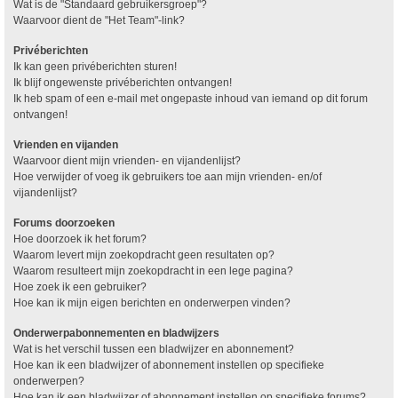
Wat is de "Standaard gebruikersgroep"?
Waarvoor dient de "Het Team"-link?
Privéberichten
Ik kan geen privéberichten sturen!
Ik blijf ongewenste privéberichten ontvangen!
Ik heb spam of een e-mail met ongepaste inhoud van iemand op dit forum
ontvangen!
Vrienden en vijanden
Waarvoor dient mijn vrienden- en vijandenlijst?
Hoe verwijder of voeg ik gebruikers toe aan mijn vrienden- en/of
vijandenlijst?
Forums doorzoeken
Hoe doorzoek ik het forum?
Waarom levert mijn zoekopdracht geen resultaten op?
Waarom resulteert mijn zoekopdracht in een lege pagina?
Hoe zoek ik een gebruiker?
Hoe kan ik mijn eigen berichten en onderwerpen vinden?
Onderwerpabonnementen en bladwijzers
Wat is het verschil tussen een bladwijzer en abonnement?
Hoe kan ik een bladwijzer of abonnement instellen op specifieke
onderwerpen?
Hoe kan ik een bladwijzer of abonnement instellen op specifieke forums?