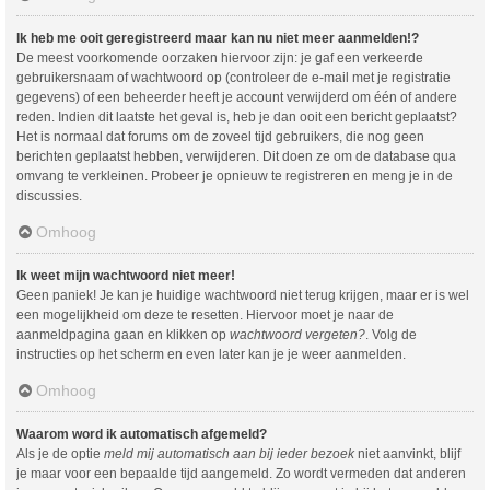
Ik heb me ooit geregistreerd maar kan nu niet meer aanmelden!?
De meest voorkomende oorzaken hiervoor zijn: je gaf een verkeerde
gebruikersnaam of wachtwoord op (controleer de e-mail met je registratie
gegevens) of een beheerder heeft je account verwijderd om één of andere
reden. Indien dit laatste het geval is, heb je dan ooit een bericht geplaatst?
Het is normaal dat forums om de zoveel tijd gebruikers, die nog geen
berichten geplaatst hebben, verwijderen. Dit doen ze om de database qua
omvang te verkleinen. Probeer je opnieuw te registreren en meng je in de
discussies.
Omhoog
Ik weet mijn wachtwoord niet meer!
Geen paniek! Je kan je huidige wachtwoord niet terug krijgen, maar er is wel
een mogelijkheid om deze te resetten. Hiervoor moet je naar de
aanmeldpagina gaan en klikken op
wachtwoord vergeten?
. Volg de
instructies op het scherm en even later kan je je weer aanmelden.
Omhoog
Waarom word ik automatisch afgemeld?
Als je de optie
meld mij automatisch aan bij ieder bezoek
niet aanvinkt, blijf
je maar voor een bepaalde tijd aangemeld. Zo wordt vermeden dat anderen