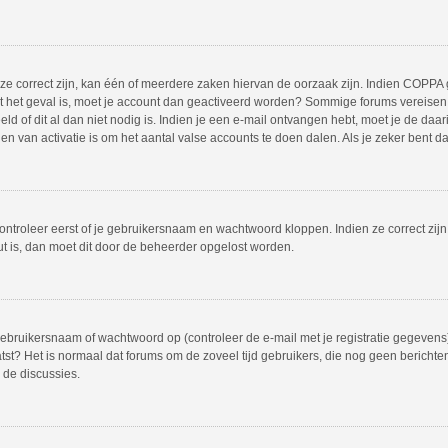
 correct zijn, kan één of meerdere zaken hiervan de oorzaak zijn. Indien COPPA gea
iet het geval is, moet je account dan geactiveerd worden? Sommige forums vereisen 
 of dit al dan niet nodig is. Indien je een e-mail ontvangen hebt, moet je de daar
 van activatie is om het aantal valse accounts te doen dalen. Als je zeker bent d
ontroleer eerst of je gebruikersnaam en wachtwoord kloppen. Indien ze correct zij
out is, dan moet dit door de beheerder opgelost worden.
bruikersnaam of wachtwoord op (controleer de e-mail met je registratie gegevens)
plaatst? Het is normaal dat forums om de zoveel tijd gebruikers, die nog geen beric
 de discussies.