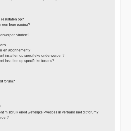
 resultaten op?
in een lege pagina?
nderwerpen vinden?
zers
jzer en abonnement?
nt instellen op specifieke onderwerpen?
nt instellen op specifieke forums?
it forum?
?
t misbruik en/of wettelijke kwesties in verband met dit forum?
erder?