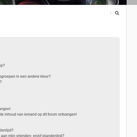
Z
o
e
k
ep?
sgroepen in een andere kleur?
"?
vangen!
te inhoud van iemand op dit forum ontvangen!
denlijst?
 aan mijn vrienden- en/of vijandenlijst?