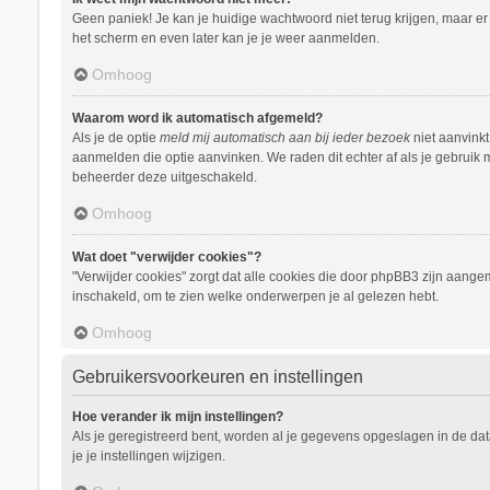
Geen paniek! Je kan je huidige wachtwoord niet terug krijgen, maar e
het scherm en even later kan je je weer aanmelden.
Omhoog
Waarom word ik automatisch afgemeld?
Als je de optie
meld mij automatisch aan bij ieder bezoek
niet aanvinkt
aanmelden die optie aanvinken. We raden dit echter af als je gebruik m
beheerder deze uitgeschakeld.
Omhoog
Wat doet "verwijder cookies"?
"Verwijder cookies" zorgt dat alle cookies die door phpBB3 zijn aang
inschakeld, om te zien welke onderwerpen je al gelezen hebt.
Omhoog
Gebruikersvoorkeuren en instellingen
Hoe verander ik mijn instellingen?
Als je geregistreerd bent, worden al je gegevens opgeslagen in de da
je je instellingen wijzigen.