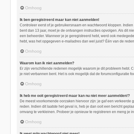
Omhoog
Ik ben geregistreerd maar kan niet aanmelden!
Controleer eerst of je gebruikersnaam en wachtwoord kloppen. Indien ze
bent dan 13 jaar, moet je de ontvangen instructies opvolgen. Als dit n
een beheerder. Wanneer je je geregistreerd hebt, werd ook medegedeeld
hebt, was het opgegeven e-mailadres dan wel juist? Één van de redenen
Omhoog
Waarom kan ik niet aanmelden?
Er zijn verschillende redenen mogelijk waarom je dit probleem hebt. C
je niet verbannen bent. Het is ook mogelijk dat de forumconfiguratie f
Omhoog
Ik heb me ooit geregistreerd maar kan nu niet meer aanmelden!?
De meest voorkomende oorzaken hiervoor zijn: je gaf een verkeerde ge
reden. Indien dit laatste het geval is, heb je dan ooit een bericht ge
omvang te verkleinen. Probeer je opnieuw te registreren en meng je in
Omhoog
Ik weet mijn wachtwoord niet meer!