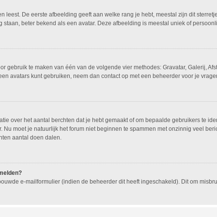
leest. De eerste afbeelding geeft aan welke rang je hebt, meestal zijn dit sterretj
g staan, beter bekend als een avatar. Deze afbeelding is meestal uniek of persoonli
oor gebruik te maken van één van de volgende vier methodes: Gravatar, Galerij, Af
geen avatars kunt gebruiken, neem dan contact op met een beheerder voor je vragen
e over het aantal berchten dat je hebt gemaakt of om bepaalde gebruikers te ident
 Nu moet je natuurlijk het forum niet beginnen te spammen met onzinnig veel beric
hten aantal doen dalen.
nmelden?
ouwde e-mailformulier (indien de beheerder dit heeft ingeschakeld). Dit om misb