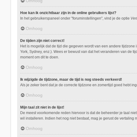
Omhoog
Hoe kan ik onzichtbaar zijn in de online gebruikers lijst?
In het gebruikerspaneel onder "foruminstellingen", vind je de optie
Ver
Omhoog
De tijden zijn niet correct!
Het is mogelijk dat de tijd die gegeven wordt van een andere tijdzone 
York, Sydney, enz.). Wees er bewust van dat het veranderen van de tij
moment om dit te doen.
Omhoog
Ik wijzigde de tijdzone, maar de tijd is nog steeds verkeerd!
Als je zeker bent dat je de correcte tijdzone en zomertijd goed hebt i
Omhoog
Mijn taal zit niet in de lijst!
De meest voorkomende reden hiervoor is dat de beheerder je taal niet ge
wil installeren. Indien het nog niet bestaat, mag je gerust de vertal
Omhoog