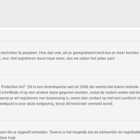
m berichten te plaatsen. Hoe dan ook, als je geregistreerd bent kun je meer functie
, enz. Het registreren duurt maar even, dus we raden het zeker aan!
Protection Act". Dit is een Amerikaanse wet uit 1998 die vereist dat iedere websit
chriftelijk of op een andere wijze gegeven worden, zodat de ouders weten dat de 
 waarop je wil registreren van toepassing is, neem dan contact op met een juridisc
eekpunt is voor deze wetgeving, tenzij dit hieronder vermeld wordt.
am die je opgeeft verboden. Tevens is het mogelijk dat de beheerder de registrati
dere hulp.