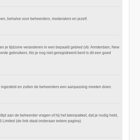
ereen, behalve voor beheerders, moderators en jezelf.
aan en je tijdzone veranderen in een bepaald gebied (vb: Amsterdam, New
de gebruikers. Als je nog niet geregistreerd bent is dit een goed
keerd ingesteld en zullen de beheerders een aanpassing moeten doen.
tijd aan de beheerder vragen of hij het talenpakket, dat je nodig hebt,
 Limited (de link staat onderaan iedere pagina).