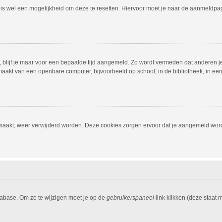
r is wel een mogelijkheid om deze te resetten. Hiervoor moet je naar de aanmeldp
, blijf je maar voor een bepaalde tijd aangemeld. Zo wordt vermeden dat anderen j
aakt van een openbare computer, bijvoorbeeld op school, in de bibliotheek, in een i
emaakt, weer verwijderd worden. Deze cookies zorgen ervoor dat je aangemeld word
tabase. Om ze te wijzigen moet je op de
gebruikerspaneel
link klikken (deze staat