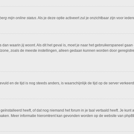
berg mijn online status
. Als je deze optie activeert zul je onzichtbaar zijn voor ied
is dan waarin jij woont. Als dit het geval is, moet je naar het gebruikerspaneel g
dzone, zoals de meeste instellingen, alleen gedaan kunnen worden door geregistreer
ngevuld en de tijd is nog steeds anders, is waarschijnlijk de tijd op de server ver
ïnstalleerd heeft, of dat nog niemand het forum in je taal vertaald heeft. Je kunt al
ing maken. Meer informatie hieromtrent kan gevonden worden op de website van phpBB