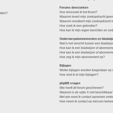
Forums doorzoeken
Hoe doorzoek ik het forum?
elden?
Waarom levert mijn zoekopdracht geen
Waarom resulteert mijn zoekopdracht 
Hoe zoek ik een gebruiker?
Hoe kan ik mijn eigen berichten en o
Onderwerpabonnementen en bladwij
Wat is het verschil tussen een bladwi
Hoe kan ik een bladwijzer of abonneme
Hoe kan ik een bladwijzer of abonneme
Hoe zeg ik mijn abonnement op?
Bijlagen
Welke bijlagen worden toegestaan op d
Hoe vind ik al mijn bijlagen?
phpBB vragen
Wie heeft dit forum geschreven?
Waarom is de optie X niet beschikbaar
Met wie moet ik contact opnemen omtren
Hoe neem ik contact op met een behe