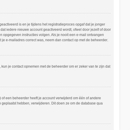
ctiveerd is en je tijdens het registratieproces opgaf dat je jonger
dat iedere nieuwe account geactiveerd wordt, ofwel door jezelf of door
in opgegeven instructies volgen. Als je nooit een e-mail ontvangen
at je e-mailadres correct was, neem dan contact op met de beheerder.
n, kun je contact opnemen met de beheerder om er zeker van te zijn dat
 of een beheerder heeft je account verwijderd om één of andere
hten geplaatst hebben, verwijderen. Dit doen ze om de database qua