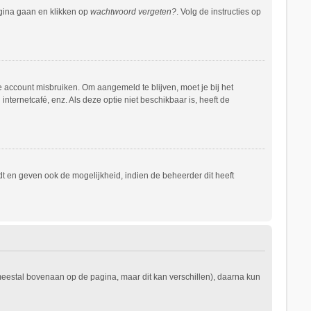
agina gaan en klikken op
wachtwoord vergeten?
. Volg de instructies op
e account misbruiken. Om aangemeld te blijven, moet je bij het
nternetcafé, enz. Als deze optie niet beschikbaar is, heeft de
t en geven ook de mogelijkheid, indien de beheerder dit heeft
 meestal bovenaan op de pagina, maar dit kan verschillen), daarna kun