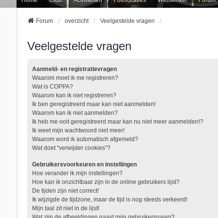
Forum
overzicht
Veelgestelde vragen
Veelgestelde vragen
Aanmeld- en registratievragen
Waarom moet ik me registreren?
Wat is COPPA?
Waarom kan ik niet registreren?
Ik ben geregistreerd maar kan niet aanmelden!
Waarom kan ik niet aanmelden?
Ik heb me ooit geregistreerd maar kan nu niet meer aanmelden!?
Ik weet mijn wachtwoord niet meer!
Waarom word ik automatisch afgemeld?
Wat doet "verwijder cookies"?
Gebruikersvoorkeuren en instellingen
Hoe verander ik mijn instellingen?
Hoe kan ik onzichtbaar zijn in de online gebruikers lijst?
De tijden zijn niet correct!
Ik wijzigde de tijdzone, maar de tijd is nog steeds verkeerd!
Mijn taal zit niet in de lijst!
Wat zijn de afbeeldingen naast mijn gebruikersnaam?