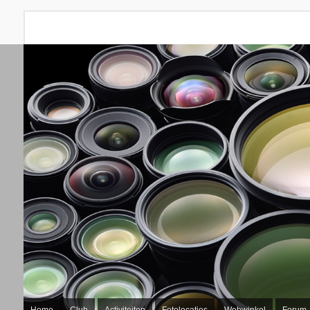
Home
Club
Activiteiten
Fotolocaties
Webwinkel
Forum