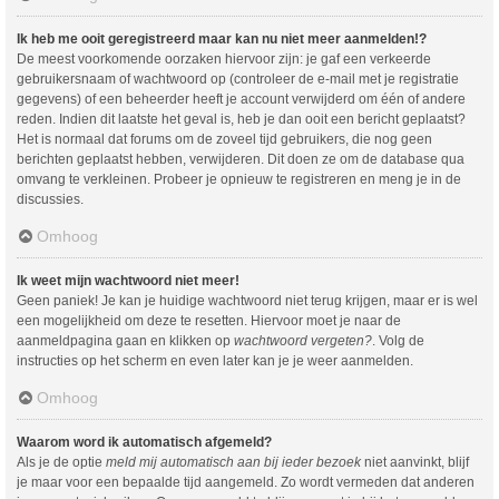
Ik heb me ooit geregistreerd maar kan nu niet meer aanmelden!?
De meest voorkomende oorzaken hiervoor zijn: je gaf een verkeerde
gebruikersnaam of wachtwoord op (controleer de e-mail met je registratie
gegevens) of een beheerder heeft je account verwijderd om één of andere
reden. Indien dit laatste het geval is, heb je dan ooit een bericht geplaatst?
Het is normaal dat forums om de zoveel tijd gebruikers, die nog geen
berichten geplaatst hebben, verwijderen. Dit doen ze om de database qua
omvang te verkleinen. Probeer je opnieuw te registreren en meng je in de
discussies.
Omhoog
Ik weet mijn wachtwoord niet meer!
Geen paniek! Je kan je huidige wachtwoord niet terug krijgen, maar er is wel
een mogelijkheid om deze te resetten. Hiervoor moet je naar de
aanmeldpagina gaan en klikken op
wachtwoord vergeten?
. Volg de
instructies op het scherm en even later kan je je weer aanmelden.
Omhoog
Waarom word ik automatisch afgemeld?
Als je de optie
meld mij automatisch aan bij ieder bezoek
niet aanvinkt, blijf
je maar voor een bepaalde tijd aangemeld. Zo wordt vermeden dat anderen