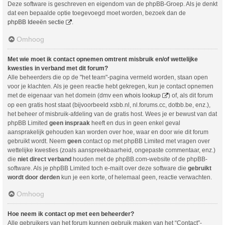
Deze software is geschreven en eigendom van de phpBB-Groep. Als je denkt
dat een bepaalde optie toegevoegd moet worden, bezoek dan de
phpBB Ideeën sectie
.
Omhoog
Met wie moet ik contact opnemen omtrent misbruik en/of wettelijke
kwesties in verband met dit forum?
Alle beheerders die op de "het team"-pagina vermeld worden, staan open
voor je klachten. Als je geen reactie hebt gekregen, kun je contact opnemen
met de eigenaar van het domein (dmv een
whois lookup
) of, als dit forum
op een gratis host staat (bijvoorbeeld xsbb.nl, nl.forums.cc, dotbb.be, enz.),
het beheer of misbruik-afdeling van de gratis host. Wees je er bewust van dat
phpBB Limited
geen inspraak
heeft en dus in geen enkel geval
aansprakelijk gehouden kan worden over hoe, waar en door wie dit forum
gebruikt wordt. Neem
geen
contact op met phpBB Limited met vragen over
wettelijke kwesties (zoals aanspreekbaarheid, ongepaste commentaar, enz.)
die
niet direct verband
houden met de phpBB.com-website of de phpBB-
software. Als je phpBB Limited toch e-mailt over deze software die
gebruikt
wordt door derden
kun je een korte, of helemaal geen, reactie verwachten.
Omhoog
Hoe neem ik contact op met een beheerder?
Alle gebruikers van het forum kunnen gebruik maken van het “Contact”-