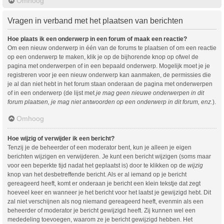
Omhoog
Vragen in verband met het plaatsen van berichten
Hoe plaats ik een onderwerp in een forum of maak een reactie?
Om een nieuw onderwerp in één van de forums te plaatsen of om een reactie
op een onderwerp te maken, klik je op de bijhorende knop op ofwel de
pagina met onderwerpen of in een bepaald onderwerp. Mogelijk moet je je
registreren voor je een nieuw onderwerp kan aanmaken, de permissies die
je al dan niet hebt in het forum staan onderaan de pagina met onderwerpen
of in een onderwerp (de lijst met
je mag geen nieuwe onderwerpen in dit
forum plaatsen, je mag niet antwoorden op een onderwerp in dit forum, enz.
).
Omhoog
Hoe wijzig of verwijder ik een bericht?
Tenzij je de beheerder of een moderator bent, kun je alleen je eigen
berichten wijzigen en verwijderen. Je kunt een bericht wijzigen (soms maar
voor een beperkte tijd nadat het geplaatst is) door te klikken op de
wijzig
knop van het desbetreffende bericht. Als er al iemand op je bericht
gereageerd heeft, komt er onderaan je bericht een klein tekstje dat zegt
hoeveel keer en wanneer je het bericht voor het laatst je gewijzigd hebt. Dit
zal niet verschijnen als nog niemand gereageerd heeft, evenmin als een
beheerder of moderator je bericht gewijzigd heeft. Zij kunnen wel een
mededeling toevoegen, waarom ze je bericht gewijzigd hebben. Het