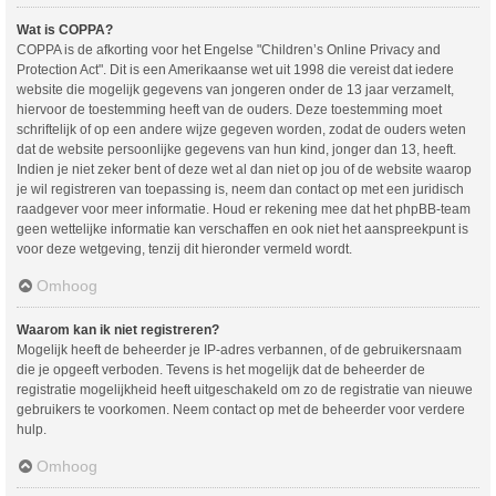
Wat is COPPA?
COPPA is de afkorting voor het Engelse "Children’s Online Privacy and
Protection Act". Dit is een Amerikaanse wet uit 1998 die vereist dat iedere
website die mogelijk gegevens van jongeren onder de 13 jaar verzamelt,
hiervoor de toestemming heeft van de ouders. Deze toestemming moet
schriftelijk of op een andere wijze gegeven worden, zodat de ouders weten
dat de website persoonlijke gegevens van hun kind, jonger dan 13, heeft.
Indien je niet zeker bent of deze wet al dan niet op jou of de website waarop
je wil registreren van toepassing is, neem dan contact op met een juridisch
raadgever voor meer informatie. Houd er rekening mee dat het phpBB-team
geen wettelijke informatie kan verschaffen en ook niet het aanspreekpunt is
voor deze wetgeving, tenzij dit hieronder vermeld wordt.
Omhoog
Waarom kan ik niet registreren?
Mogelijk heeft de beheerder je IP-adres verbannen, of de gebruikersnaam
die je opgeeft verboden. Tevens is het mogelijk dat de beheerder de
registratie mogelijkheid heeft uitgeschakeld om zo de registratie van nieuwe
gebruikers te voorkomen. Neem contact op met de beheerder voor verdere
hulp.
Omhoog