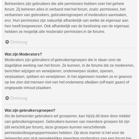
Beheerders zijn gebruikers die alle permissies hebben over het gehele
forum. Zij beheren alles in verband met het forum, zoals: permissies, het
verbannen van gebruikers, gebruikersgroepen of moderators aanmaken,
enz. Hun permissies zijn natuurlijk afhankelijk van welke de eigenaar aan
hen heeft toegewezen. Ook afhankelijk van de beslissing van de eigenaar,
hebben ze mogelijk alle moderator permissies in de forums.
Omhoog
Wat zijn Moderators?
Moderators zijn gebruikers of gebruikersgroepen die in staan voor de
dagelijkse werking van het forum. Ze kunnen, in de forums die ze modereren,
berichten wijzigen en verwijderen; onderwerpen sluiten, openen,
verplaatsen, splitsen en verwijderen. In het algemeen moeten ze er gewoon
op toe zien dat mensen niet van het onderwerp afwijken (
off-topic
gaan) of
ongepaste inhoud plaatsen.
Omhoog
Wat zijn gebruikersgroepen?
Als de beheerder gebruikers wil groeperen, kan hij/zij dit doen door middel
van gebruikersgroepen. Gebruikers kunnen van meerdere groepen lid zijn
(dit verschilt per forum), deze groepen kunnen verschillende
permissies/toegangspermissies hebben. Op deze manier is het voor de
beheerder een stuk gemakkelijker meerdere moderators aan een forum toe