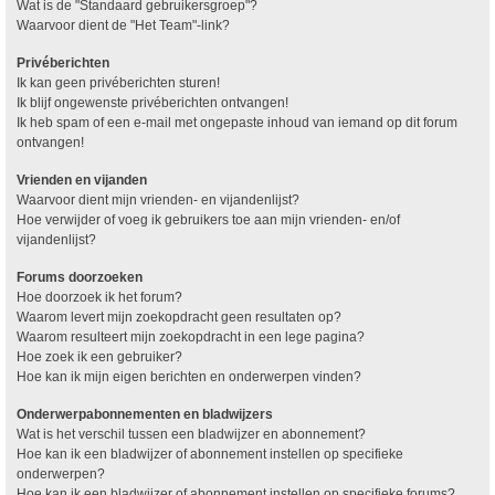
Wat is de "Standaard gebruikersgroep"?
Waarvoor dient de "Het Team"-link?
Privéberichten
Ik kan geen privéberichten sturen!
Ik blijf ongewenste privéberichten ontvangen!
Ik heb spam of een e-mail met ongepaste inhoud van iemand op dit forum
ontvangen!
Vrienden en vijanden
Waarvoor dient mijn vrienden- en vijandenlijst?
Hoe verwijder of voeg ik gebruikers toe aan mijn vrienden- en/of
vijandenlijst?
Forums doorzoeken
Hoe doorzoek ik het forum?
Waarom levert mijn zoekopdracht geen resultaten op?
Waarom resulteert mijn zoekopdracht in een lege pagina?
Hoe zoek ik een gebruiker?
Hoe kan ik mijn eigen berichten en onderwerpen vinden?
Onderwerpabonnementen en bladwijzers
Wat is het verschil tussen een bladwijzer en abonnement?
Hoe kan ik een bladwijzer of abonnement instellen op specifieke
onderwerpen?
Hoe kan ik een bladwijzer of abonnement instellen op specifieke forums?