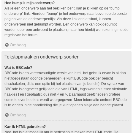
Hoe bump ik mijn onderwerp?
Als je een onderwerp aan het bekijken bent, kan je klikken op de "bump
onderwerp" link. Hierdoor "bump" je het onderwerp naar boven op de eerste
pagina van de onderwerpenlijst. Als deze link er niet staat, kunnen
onderwerpen niet gebumpt worden. Een onderwerp kan ook gebumpt
worden door een antwoord te plaatsen, maar hou hierbij wel rekening met de
regels van het forum.
Omhoog
Tekstopmaak en onderwerp soorten
Wat is BBCode?
BBCode is een vereenvoudigde versie van html, het gebruik ervan is al dan
niet toegestaan door de beheerder (je kunt BBCode ook per bericht
uitschakelen, dit is een optie bij het plaatsen van je bericht). De syntax van
BBCode is ongeveer gelijk aan die van HTML, tags worden tussen vierkante
haakjes [ en ] geplaatst, dus niet < en >. Daarnaast geeft het een grotere
controle over hoe iets wordt weergegeven. Meer informatie omtrent BBCode
is te vinden in de handleiding die je kunt openen als je een bericht plaatst.
Omhoog
Kan ik HTML gebruiken?
Nee, het is niet mogelijk om je bericht op te maken met HTML code. De