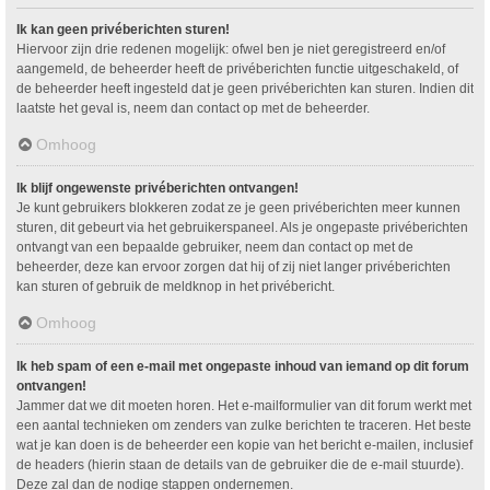
Ik kan geen privéberichten sturen!
Hiervoor zijn drie redenen mogelijk: ofwel ben je niet geregistreerd en/of
aangemeld, de beheerder heeft de privéberichten functie uitgeschakeld, of
de beheerder heeft ingesteld dat je geen privéberichten kan sturen. Indien dit
laatste het geval is, neem dan contact op met de beheerder.
Omhoog
Ik blijf ongewenste privéberichten ontvangen!
Je kunt gebruikers blokkeren zodat ze je geen privéberichten meer kunnen
sturen, dit gebeurt via het gebruikerspaneel. Als je ongepaste privéberichten
ontvangt van een bepaalde gebruiker, neem dan contact op met de
beheerder, deze kan ervoor zorgen dat hij of zij niet langer privéberichten
kan sturen of gebruik de meldknop in het privébericht.
Omhoog
Ik heb spam of een e-mail met ongepaste inhoud van iemand op dit forum
ontvangen!
Jammer dat we dit moeten horen. Het e-mailformulier van dit forum werkt met
een aantal technieken om zenders van zulke berichten te traceren. Het beste
wat je kan doen is de beheerder een kopie van het bericht e-mailen, inclusief
de headers (hierin staan de details van de gebruiker die de e-mail stuurde).
Deze zal dan de nodige stappen ondernemen.