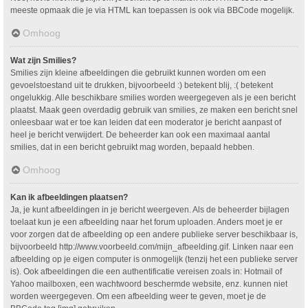
meeste opmaak die je via HTML kan toepassen is ook via BBCode mogelijk.
Omhoog
Wat zijn Smilies?
Smilies zijn kleine afbeeldingen die gebruikt kunnen worden om een
gevoelstoestand uit te drukken, bijvoorbeeld :) betekent blij, :( betekent
ongelukkig. Alle beschikbare smilies worden weergegeven als je een bericht
plaatst. Maak geen overdadig gebruik van smilies, ze maken een bericht snel
onleesbaar wat er toe kan leiden dat een moderator je bericht aanpast of
heel je bericht verwijdert. De beheerder kan ook een maximaal aantal
smilies, dat in een bericht gebruikt mag worden, bepaald hebben.
Omhoog
Kan ik afbeeldingen plaatsen?
Ja, je kunt afbeeldingen in je bericht weergeven. Als de beheerder bijlagen
toelaat kun je een afbeelding naar het forum uploaden. Anders moet je er
voor zorgen dat de afbeelding op een andere publieke server beschikbaar is,
bijvoorbeeld http://www.voorbeeld.com/mijn_afbeelding.gif. Linken naar een
afbeelding op je eigen computer is onmogelijk (tenzij het een publieke server
is). Ook afbeeldingen die een authentificatie vereisen zoals in: Hotmail of
Yahoo mailboxen, een wachtwoord beschermde website, enz. kunnen niet
worden weergegeven. Om een afbeelding weer te geven, moet je de