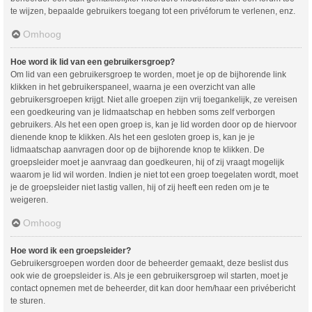
te wijzen, bepaalde gebruikers toegang tot een privéforum te verlenen, enz.
Omhoog
Hoe word ik lid van een gebruikersgroep?
Om lid van een gebruikersgroep te worden, moet je op de bijhorende link
klikken in het gebruikerspaneel, waarna je een overzicht van alle
gebruikersgroepen krijgt. Niet alle groepen zijn vrij toegankelijk, ze vereisen
een goedkeuring van je lidmaatschap en hebben soms zelf verborgen
gebruikers. Als het een open groep is, kan je lid worden door op de hiervoor
dienende knop te klikken. Als het een gesloten groep is, kan je je
lidmaatschap aanvragen door op de bijhorende knop te klikken. De
groepsleider moet je aanvraag dan goedkeuren, hij of zij vraagt mogelijk
waarom je lid wil worden. Indien je niet tot een groep toegelaten wordt, moet
je de groepsleider niet lastig vallen, hij of zij heeft een reden om je te
weigeren.
Omhoog
Hoe word ik een groepsleider?
Gebruikersgroepen worden door de beheerder gemaakt, deze beslist dus
ook wie de groepsleider is. Als je een gebruikersgroep wil starten, moet je
contact opnemen met de beheerder, dit kan door hem/haar een privébericht
te sturen.