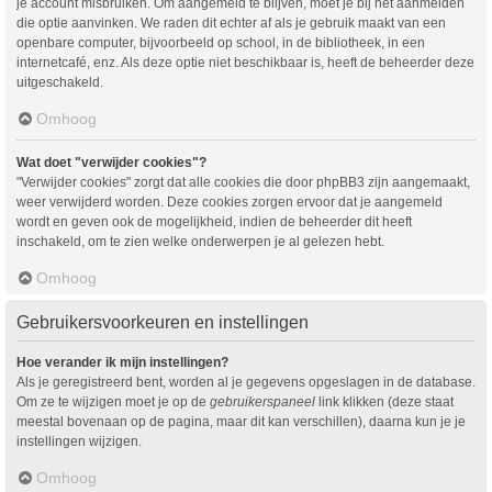
je account misbruiken. Om aangemeld te blijven, moet je bij het aanmelden
die optie aanvinken. We raden dit echter af als je gebruik maakt van een
openbare computer, bijvoorbeeld op school, in de bibliotheek, in een
internetcafé, enz. Als deze optie niet beschikbaar is, heeft de beheerder deze
uitgeschakeld.
Omhoog
Wat doet "verwijder cookies"?
"Verwijder cookies" zorgt dat alle cookies die door phpBB3 zijn aangemaakt,
weer verwijderd worden. Deze cookies zorgen ervoor dat je aangemeld
wordt en geven ook de mogelijkheid, indien de beheerder dit heeft
inschakeld, om te zien welke onderwerpen je al gelezen hebt.
Omhoog
Gebruikersvoorkeuren en instellingen
Hoe verander ik mijn instellingen?
Als je geregistreerd bent, worden al je gegevens opgeslagen in de database.
Om ze te wijzigen moet je op de
gebruikerspaneel
link klikken (deze staat
meestal bovenaan op de pagina, maar dit kan verschillen), daarna kun je je
instellingen wijzigen.
Omhoog