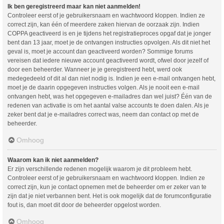
Ik ben geregistreerd maar kan niet aanmelden!
Controleer eerst of je gebruikersnaam en wachtwoord kloppen. Indien ze
correct zijn, kan één of meerdere zaken hiervan de oorzaak zijn. Indien
COPPA geactiveerd is en je tijdens het registratieproces opgaf dat je jonger
bent dan 13 jaar, moet je de ontvangen instructies opvolgen. Als dit niet het
geval is, moet je account dan geactiveerd worden? Sommige forums
vereisen dat iedere nieuwe account geactiveerd wordt, ofwel door jezelf of
door een beheerder. Wanneer je je geregistreerd hebt, werd ook
medegedeeld of dit al dan niet nodig is. Indien je een e-mail ontvangen hebt,
moet je de daarin opgegeven instructies volgen. Als je nooit een e-mail
ontvangen hebt, was het opgegeven e-mailadres dan wel juist? Één van de
redenen van activatie is om het aantal valse accounts te doen dalen. Als je
zeker bent dat je e-mailadres correct was, neem dan contact op met de
beheerder.
Omhoog
Waarom kan ik niet aanmelden?
Er zijn verschillende redenen mogelijk waarom je dit probleem hebt.
Controleer eerst of je gebruikersnaam en wachtwoord kloppen. Indien ze
correct zijn, kun je contact opnemen met de beheerder om er zeker van te
zijn dat je niet verbannen bent. Het is ook mogelijk dat de forumconfiguratie
fout is, dan moet dit door de beheerder opgelost worden.
Omhoog