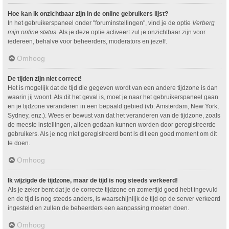
Hoe kan ik onzichtbaar zijn in de online gebruikers lijst?
In het gebruikerspaneel onder "foruminstellingen", vind je de optie
Verberg
mijn online status
. Als je deze optie activeert zul je onzichtbaar zijn voor
iedereen, behalve voor beheerders, moderators en jezelf.
Omhoog
De tijden zijn niet correct!
Het is mogelijk dat de tijd die gegeven wordt van een andere tijdzone is dan
waarin jij woont. Als dit het geval is, moet je naar het gebruikerspaneel gaan
en je tijdzone veranderen in een bepaald gebied (vb: Amsterdam, New York,
Sydney, enz.). Wees er bewust van dat het veranderen van de tijdzone, zoals
de meeste instellingen, alleen gedaan kunnen worden door geregistreerde
gebruikers. Als je nog niet geregistreerd bent is dit een goed moment om dit
te doen.
Omhoog
Ik wijzigde de tijdzone, maar de tijd is nog steeds verkeerd!
Als je zeker bent dat je de correcte tijdzone en zomertijd goed hebt ingevuld
en de tijd is nog steeds anders, is waarschijnlijk de tijd op de server verkeerd
ingesteld en zullen de beheerders een aanpassing moeten doen.
Omhoog