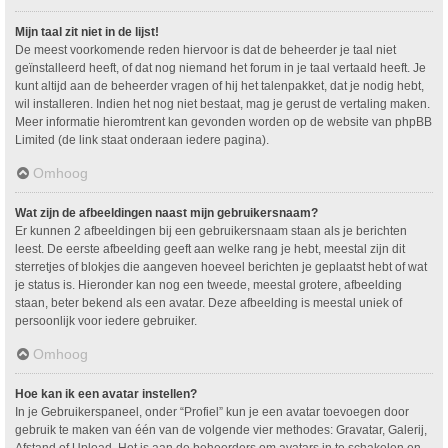
Mijn taal zit niet in de lijst!
De meest voorkomende reden hiervoor is dat de beheerder je taal niet
geïnstalleerd heeft, of dat nog niemand het forum in je taal vertaald heeft. Je
kunt altijd aan de beheerder vragen of hij het talenpakket, dat je nodig hebt,
wil installeren. Indien het nog niet bestaat, mag je gerust de vertaling maken.
Meer informatie hieromtrent kan gevonden worden op de website van phpBB
Limited (de link staat onderaan iedere pagina).
Omhoog
Wat zijn de afbeeldingen naast mijn gebruikersnaam?
Er kunnen 2 afbeeldingen bij een gebruikersnaam staan als je berichten
leest. De eerste afbeelding geeft aan welke rang je hebt, meestal zijn dit
sterretjes of blokjes die aangeven hoeveel berichten je geplaatst hebt of wat
je status is. Hieronder kan nog een tweede, meestal grotere, afbeelding
staan, beter bekend als een avatar. Deze afbeelding is meestal uniek of
persoonlijk voor iedere gebruiker.
Omhoog
Hoe kan ik een avatar instellen?
In je Gebruikerspaneel, onder “Profiel” kun je een avatar toevoegen door
gebruik te maken van één van de volgende vier methodes: Gravatar, Galerij,
Afstand of Upload. Het is aan de beheerders om avatars in te schakelen en