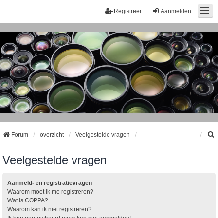
Registreer
Aanmelden
Forum
overzicht
Veelgestelde vragen
Veelgestelde vragen
k
Aanmeld- en registratievragen
Waarom moet ik me registreren?
Wat is COPPA?
Waarom kan ik niet registreren?
Ik ben geregistreerd maar kan niet aanmelden!