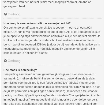
verwijderen van een bericht is niet meer mogelijk zodra er iemand op
gereageerd heeft.
Omhoog
Hoe voeg ik een onderschrift toe aan mijn bericht?
Om een onderschrift aan je bericht toe te voegen, moet je er eerst één
maken. Dit kun je via het gebruikerspaneel doen. Als je dit gedaan hebt, kun
je de optie
voeg mijn onderschrift toe
aanvinken als je een bericht plaatst. Je
kunt er ook voor zorgen dat je onderschrift automatisch aan ieder nieuw
bericht wordt toegevoegd. Dit doe je door de bijhorende optie te activeren in
het gebruikerspaneel (het is nog altijd mogelijk om het onderschrift uit te
schakelen als je het bericht plaatst).
Omhoog
Hoe maak ik een peiling?
Een peiling aanmaken is heel gemakkelijk, als je een nieuw onderwerp
aanmaakt (of het eerste bericht in een onderwerp bewerkt en als je daar
permissies voor hebt) zou je een "voeg peiling toe" tabblad moeten zien
onderaan het berichten-gedeelte (als je dit tabblad niet kan zien, heb je niet
de juiste permissies om peilingen aan te maken). Je moet een titel voor de
peiling invullen bij "peilingsvraag" en dan minstens 2 mogelijkheden invullen
in het "peilingopties"-tekstgedeelte (limiet is ingesteld door de beheerder),
met elke optie gescheiden door middel van een nieuwe regel. Je kunt ook