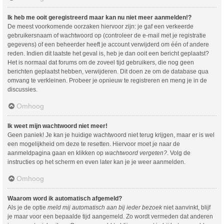
Ik heb me ooit geregistreerd maar kan nu niet meer aanmelden!?
De meest voorkomende oorzaken hiervoor zijn: je gaf een verkeerde
gebruikersnaam of wachtwoord op (controleer de e-mail met je registratie
gegevens) of een beheerder heeft je account verwijderd om één of andere
reden. Indien dit laatste het geval is, heb je dan ooit een bericht geplaatst?
Het is normaal dat forums om de zoveel tijd gebruikers, die nog geen
berichten geplaatst hebben, verwijderen. Dit doen ze om de database qua
omvang te verkleinen. Probeer je opnieuw te registreren en meng je in de
discussies.
Omhoog
Ik weet mijn wachtwoord niet meer!
Geen paniek! Je kan je huidige wachtwoord niet terug krijgen, maar er is wel
een mogelijkheid om deze te resetten. Hiervoor moet je naar de
aanmeldpagina gaan en klikken op
wachtwoord vergeten?
. Volg de
instructies op het scherm en even later kan je je weer aanmelden.
Omhoog
Waarom word ik automatisch afgemeld?
Als je de optie
meld mij automatisch aan bij ieder bezoek
niet aanvinkt, blijf
je maar voor een bepaalde tijd aangemeld. Zo wordt vermeden dat anderen