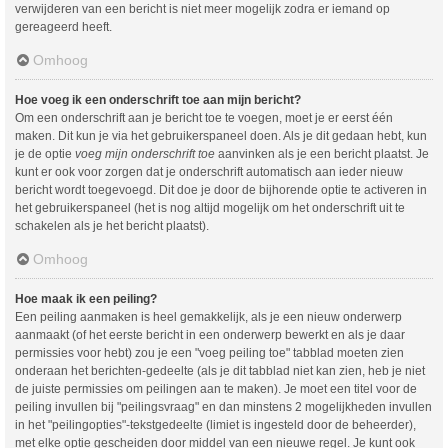
verwijderen van een bericht is niet meer mogelijk zodra er iemand op
gereageerd heeft.
Omhoog
Hoe voeg ik een onderschrift toe aan mijn bericht?
Om een onderschrift aan je bericht toe te voegen, moet je er eerst één
maken. Dit kun je via het gebruikerspaneel doen. Als je dit gedaan hebt, kun
je de optie
voeg mijn onderschrift toe
aanvinken als je een bericht plaatst. Je
kunt er ook voor zorgen dat je onderschrift automatisch aan ieder nieuw
bericht wordt toegevoegd. Dit doe je door de bijhorende optie te activeren in
het gebruikerspaneel (het is nog altijd mogelijk om het onderschrift uit te
schakelen als je het bericht plaatst).
Omhoog
Hoe maak ik een peiling?
Een peiling aanmaken is heel gemakkelijk, als je een nieuw onderwerp
aanmaakt (of het eerste bericht in een onderwerp bewerkt en als je daar
permissies voor hebt) zou je een "voeg peiling toe" tabblad moeten zien
onderaan het berichten-gedeelte (als je dit tabblad niet kan zien, heb je niet
de juiste permissies om peilingen aan te maken). Je moet een titel voor de
peiling invullen bij "peilingsvraag" en dan minstens 2 mogelijkheden invullen
in het "peilingopties"-tekstgedeelte (limiet is ingesteld door de beheerder),
met elke optie gescheiden door middel van een nieuwe regel. Je kunt ook