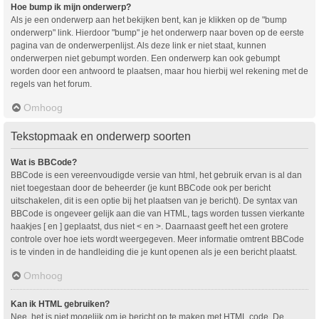
Hoe bump ik mijn onderwerp?
Als je een onderwerp aan het bekijken bent, kan je klikken op de "bump
onderwerp" link. Hierdoor "bump" je het onderwerp naar boven op de eerste
pagina van de onderwerpenlijst. Als deze link er niet staat, kunnen
onderwerpen niet gebumpt worden. Een onderwerp kan ook gebumpt
worden door een antwoord te plaatsen, maar hou hierbij wel rekening met de
regels van het forum.
Omhoog
Tekstopmaak en onderwerp soorten
Wat is BBCode?
BBCode is een vereenvoudigde versie van html, het gebruik ervan is al dan
niet toegestaan door de beheerder (je kunt BBCode ook per bericht
uitschakelen, dit is een optie bij het plaatsen van je bericht). De syntax van
BBCode is ongeveer gelijk aan die van HTML, tags worden tussen vierkante
haakjes [ en ] geplaatst, dus niet < en >. Daarnaast geeft het een grotere
controle over hoe iets wordt weergegeven. Meer informatie omtrent BBCode
is te vinden in de handleiding die je kunt openen als je een bericht plaatst.
Omhoog
Kan ik HTML gebruiken?
Nee, het is niet mogelijk om je bericht op te maken met HTML code. De