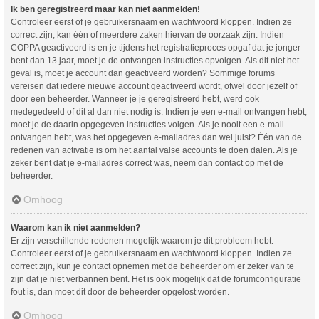
Ik ben geregistreerd maar kan niet aanmelden!
Controleer eerst of je gebruikersnaam en wachtwoord kloppen. Indien ze
correct zijn, kan één of meerdere zaken hiervan de oorzaak zijn. Indien
COPPA geactiveerd is en je tijdens het registratieproces opgaf dat je jonger
bent dan 13 jaar, moet je de ontvangen instructies opvolgen. Als dit niet het
geval is, moet je account dan geactiveerd worden? Sommige forums
vereisen dat iedere nieuwe account geactiveerd wordt, ofwel door jezelf of
door een beheerder. Wanneer je je geregistreerd hebt, werd ook
medegedeeld of dit al dan niet nodig is. Indien je een e-mail ontvangen hebt,
moet je de daarin opgegeven instructies volgen. Als je nooit een e-mail
ontvangen hebt, was het opgegeven e-mailadres dan wel juist? Één van de
redenen van activatie is om het aantal valse accounts te doen dalen. Als je
zeker bent dat je e-mailadres correct was, neem dan contact op met de
beheerder.
Omhoog
Waarom kan ik niet aanmelden?
Er zijn verschillende redenen mogelijk waarom je dit probleem hebt.
Controleer eerst of je gebruikersnaam en wachtwoord kloppen. Indien ze
correct zijn, kun je contact opnemen met de beheerder om er zeker van te
zijn dat je niet verbannen bent. Het is ook mogelijk dat de forumconfiguratie
fout is, dan moet dit door de beheerder opgelost worden.
Omhoog