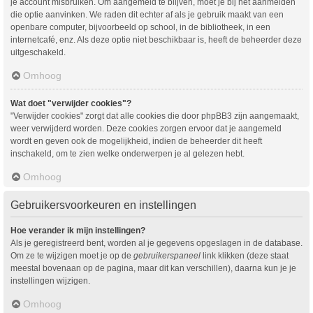
je account misbruiken. Om aangemeld te blijven, moet je bij het aanmelden
die optie aanvinken. We raden dit echter af als je gebruik maakt van een
openbare computer, bijvoorbeeld op school, in de bibliotheek, in een
internetcafé, enz. Als deze optie niet beschikbaar is, heeft de beheerder deze
uitgeschakeld.
Omhoog
Wat doet "verwijder cookies"?
"Verwijder cookies" zorgt dat alle cookies die door phpBB3 zijn aangemaakt,
weer verwijderd worden. Deze cookies zorgen ervoor dat je aangemeld
wordt en geven ook de mogelijkheid, indien de beheerder dit heeft
inschakeld, om te zien welke onderwerpen je al gelezen hebt.
Omhoog
Gebruikersvoorkeuren en instellingen
Hoe verander ik mijn instellingen?
Als je geregistreerd bent, worden al je gegevens opgeslagen in de database.
Om ze te wijzigen moet je op de
gebruikerspaneel
link klikken (deze staat
meestal bovenaan op de pagina, maar dit kan verschillen), daarna kun je je
instellingen wijzigen.
Omhoog