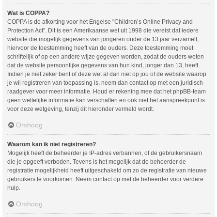
Wat is COPPA?
COPPA is de afkorting voor het Engelse "Children’s Online Privacy and
Protection Act". Dit is een Amerikaanse wet uit 1998 die vereist dat iedere
website die mogelijk gegevens van jongeren onder de 13 jaar verzamelt,
hiervoor de toestemming heeft van de ouders. Deze toestemming moet
schriftelijk of op een andere wijze gegeven worden, zodat de ouders weten
dat de website persoonlijke gegevens van hun kind, jonger dan 13, heeft.
Indien je niet zeker bent of deze wet al dan niet op jou of de website waarop
je wil registreren van toepassing is, neem dan contact op met een juridisch
raadgever voor meer informatie. Houd er rekening mee dat het phpBB-team
geen wettelijke informatie kan verschaffen en ook niet het aanspreekpunt is
voor deze wetgeving, tenzij dit hieronder vermeld wordt.
Omhoog
Waarom kan ik niet registreren?
Mogelijk heeft de beheerder je IP-adres verbannen, of de gebruikersnaam
die je opgeeft verboden. Tevens is het mogelijk dat de beheerder de
registratie mogelijkheid heeft uitgeschakeld om zo de registratie van nieuwe
gebruikers te voorkomen. Neem contact op met de beheerder voor verdere
hulp.
Omhoog