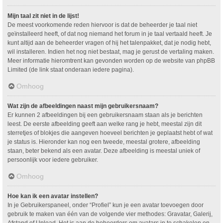
Mijn taal zit niet in de lijst!
De meest voorkomende reden hiervoor is dat de beheerder je taal niet
geïnstalleerd heeft, of dat nog niemand het forum in je taal vertaald heeft. Je
kunt altijd aan de beheerder vragen of hij het talenpakket, dat je nodig hebt,
wil installeren. Indien het nog niet bestaat, mag je gerust de vertaling maken.
Meer informatie hieromtrent kan gevonden worden op de website van phpBB
Limited (de link staat onderaan iedere pagina).
Omhoog
Wat zijn de afbeeldingen naast mijn gebruikersnaam?
Er kunnen 2 afbeeldingen bij een gebruikersnaam staan als je berichten
leest. De eerste afbeelding geeft aan welke rang je hebt, meestal zijn dit
sterretjes of blokjes die aangeven hoeveel berichten je geplaatst hebt of wat
je status is. Hieronder kan nog een tweede, meestal grotere, afbeelding
staan, beter bekend als een avatar. Deze afbeelding is meestal uniek of
persoonlijk voor iedere gebruiker.
Omhoog
Hoe kan ik een avatar instellen?
In je Gebruikerspaneel, onder “Profiel” kun je een avatar toevoegen door
gebruik te maken van één van de volgende vier methodes: Gravatar, Galerij,
Afstand of Upload. Het is aan de beheerders om avatars in te schakelen en