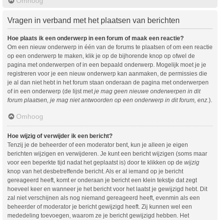
Omhoog
Vragen in verband met het plaatsen van berichten
Hoe plaats ik een onderwerp in een forum of maak een reactie?
Om een nieuw onderwerp in één van de forums te plaatsen of om een reactie
op een onderwerp te maken, klik je op de bijhorende knop op ofwel de
pagina met onderwerpen of in een bepaald onderwerp. Mogelijk moet je je
registreren voor je een nieuw onderwerp kan aanmaken, de permissies die
je al dan niet hebt in het forum staan onderaan de pagina met onderwerpen
of in een onderwerp (de lijst met
je mag geen nieuwe onderwerpen in dit
forum plaatsen, je mag niet antwoorden op een onderwerp in dit forum, enz.
).
Omhoog
Hoe wijzig of verwijder ik een bericht?
Tenzij je de beheerder of een moderator bent, kun je alleen je eigen
berichten wijzigen en verwijderen. Je kunt een bericht wijzigen (soms maar
voor een beperkte tijd nadat het geplaatst is) door te klikken op de
wijzig
knop van het desbetreffende bericht. Als er al iemand op je bericht
gereageerd heeft, komt er onderaan je bericht een klein tekstje dat zegt
hoeveel keer en wanneer je het bericht voor het laatst je gewijzigd hebt. Dit
zal niet verschijnen als nog niemand gereageerd heeft, evenmin als een
beheerder of moderator je bericht gewijzigd heeft. Zij kunnen wel een
mededeling toevoegen, waarom ze je bericht gewijzigd hebben. Het