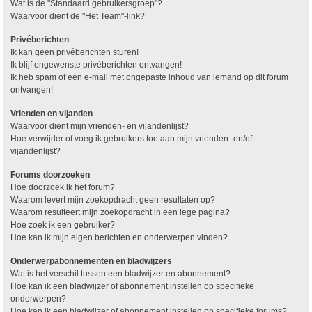
Wat is de "Standaard gebruikersgroep"?
Waarvoor dient de "Het Team"-link?
Privéberichten
Ik kan geen privéberichten sturen!
Ik blijf ongewenste privéberichten ontvangen!
Ik heb spam of een e-mail met ongepaste inhoud van iemand op dit forum
ontvangen!
Vrienden en vijanden
Waarvoor dient mijn vrienden- en vijandenlijst?
Hoe verwijder of voeg ik gebruikers toe aan mijn vrienden- en/of
vijandenlijst?
Forums doorzoeken
Hoe doorzoek ik het forum?
Waarom levert mijn zoekopdracht geen resultaten op?
Waarom resulteert mijn zoekopdracht in een lege pagina?
Hoe zoek ik een gebruiker?
Hoe kan ik mijn eigen berichten en onderwerpen vinden?
Onderwerpabonnementen en bladwijzers
Wat is het verschil tussen een bladwijzer en abonnement?
Hoe kan ik een bladwijzer of abonnement instellen op specifieke
onderwerpen?
Hoe kan ik een bladwijzer of abonnement instellen op specifieke forums?