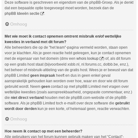
Deze software is geschreven en eigendom van de phpBB-Groep. Als je denkt
dat een bepaalde optie toegevoegd moet worden, bezoek dan de
phpBB Ideeën sectie
.
Omhoog
Met wie moet ik contact opnemen omtrent misbruik en/of wettelijke
kwesties in verband met dit forum?
Alle beheerders die op de "het team"-pagina vermeld worden, staan open
voor je klachten. Als je geen reactie hebt gekregen, kun je contact opnemen
met de eigenaar van het domein (dmv een
whois lookup
) of, als dit forum
op een gratis host staat (bijvoorbeeld xsbb.nl, nl.forums.cc, dotbb.be, enz.),
het beheer of misbruik-afdeling van de gratis host. Wees je er bewust van dat
phpBB Limited
geen inspraak
heeft en dus in geen enkel geval
aansprakelijk gehouden kan worden over hoe, waar en door wie dit forum
gebruikt wordt. Neem
geen
contact op met phpBB Limited met vragen over
wettelijke kwesties (zoals aanspreekbaarheid, ongepaste commentaar, enz.)
die
niet direct verband
houden met de phpBB.com-website of de phpBB-
software. Als je phpBB Limited toch e-mailt over deze software die
gebruikt
wordt door derden
kun je een korte, of helemaal geen, reactie verwachten.
Omhoog
Hoe neem ik contact op met een beheerder?
Alle gebruikers van het forum kunnen gebruik maken van het “Contact”-