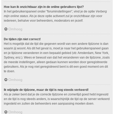
Hoe kan ik onzichtbaar zijn in de online gebruikers lijst?
In het gebruikerspaneel onder "foruminstellingen", vind je de optie
Verberg
mijn online status
. Als je deze optie activeert zul je onzichtbaar zijn voor
iedereen, behalve voor beheerders, moderators en jezelf.
Omhoog
De tijden zijn niet correct!
Het is mogelijk dat de tijd die gegeven wordt van een andere tijdzone is dan
waarin jij woont. Als dit het geval is, moet je naar het gebruikerspaneel gaan
en je tijdzone veranderen in een bepaald gebied (vb: Amsterdam, New York,
Sydney, enz.). Wees er bewust van dat het veranderen van de tijdzone, zoals
de meeste instellingen, alleen gedaan kunnen worden door geregistreerde
gebruikers. Als je nog niet geregistreerd bent is dit een goed moment om dit
te doen.
Omhoog
Ik wijzigde de tijdzone, maar de tijd is nog steeds verkeerd!
Als je zeker bent dat je de correcte tijdzone en zomertijd goed hebt ingevuld
en de tijd is nog steeds anders, is waarschijnlijk de tijd op de server verkeerd
ingesteld en zullen de beheerders een aanpassing moeten doen.
Omhoog