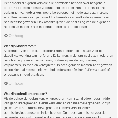
Beheerders zijn gebruikers die alle permissies hebben over het gehele
forum. Zij beheren alles in verband met het forum, zoals: permissies, het
verbannen van gebruikers, gebruikersgroepen of moderators aanmaken,
enz. Hun permissies zijn natuurlijk afhankelijk van welke de eigenaar aan
hen heeft toegewezen. Ook afhankelijk van de beslissing van de eigenaar,
hebben ze mogelijk alle moderator permissies in de forums.
Omhoog
Wat zijn Moderators?
Moderators zijn gebruikers of gebruikersgroepen die in staan voor de
dagelijkse werking van het forum. Ze kunnen, in de forums die ze modereren,
berichten wijzigen en verwijderen; onderwerpen sluiten, openen,
verplaatsen, splitsen en verwijderen. In het algemeen moeten ze er gewoon
op toe zien dat mensen niet van het onderwerp afwijken (
off-topic
gaan) of
ongepaste inhoud plaatsen.
Omhoog
Wat zijn gebruikersgroepen?
Als de beheerder gebruikers wil groeperen, kan hij/zij dit doen door middel
van gebruikersgroepen. Gebruikers kunnen van meerdere groepen lid zijn
(dit verschilt per forum), deze groepen kunnen verschillende
permissies/toegangspermissies hebben. Op deze manier is het voor de
beheerder een stuk gemakkelijker meerdere moderators aan een forum toe