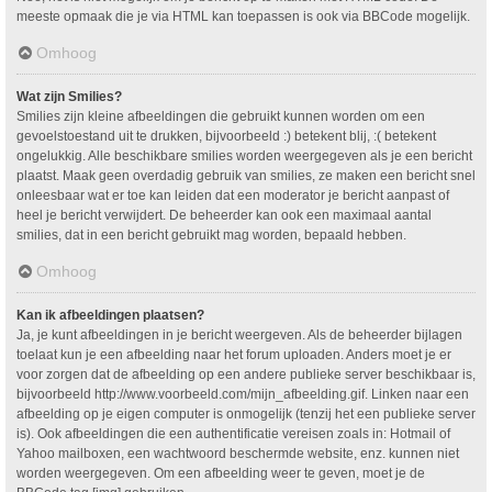
meeste opmaak die je via HTML kan toepassen is ook via BBCode mogelijk.
Omhoog
Wat zijn Smilies?
Smilies zijn kleine afbeeldingen die gebruikt kunnen worden om een
gevoelstoestand uit te drukken, bijvoorbeeld :) betekent blij, :( betekent
ongelukkig. Alle beschikbare smilies worden weergegeven als je een bericht
plaatst. Maak geen overdadig gebruik van smilies, ze maken een bericht snel
onleesbaar wat er toe kan leiden dat een moderator je bericht aanpast of
heel je bericht verwijdert. De beheerder kan ook een maximaal aantal
smilies, dat in een bericht gebruikt mag worden, bepaald hebben.
Omhoog
Kan ik afbeeldingen plaatsen?
Ja, je kunt afbeeldingen in je bericht weergeven. Als de beheerder bijlagen
toelaat kun je een afbeelding naar het forum uploaden. Anders moet je er
voor zorgen dat de afbeelding op een andere publieke server beschikbaar is,
bijvoorbeeld http://www.voorbeeld.com/mijn_afbeelding.gif. Linken naar een
afbeelding op je eigen computer is onmogelijk (tenzij het een publieke server
is). Ook afbeeldingen die een authentificatie vereisen zoals in: Hotmail of
Yahoo mailboxen, een wachtwoord beschermde website, enz. kunnen niet
worden weergegeven. Om een afbeelding weer te geven, moet je de