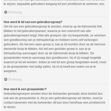
te wijzen, bepaalde gebruikers toegang tot een privéforum te verlenen, enz.
Omhoog
Hoe word ik lid van een gebruikersgroep?
Om lid van een gebruikersgroep te worden, moet je op de bijhorende link
klikken in het gebruikerspaneel, waarna je een overzicht van alle
gebruikersgroepen krijgt. Niet alle groepen zijn vrij toegankelijk, ze vereisen
een goedkeuring van je lidmaatschap en hebben soms zelf verborgen
gebruikers. Als het een open groep is, kan je lid worden door op de hiervoor
dienende knop te klikken. Als het een gesloten groep is, kan je je
lidmaatschap aanvragen door op de bijhorende knop te klikken. De
groepsleider moet je aanvraag dan goedkeuren, hij of zij vraagt mogelijk
waarom je lid wil worden. Indien je niet tot een groep toegelaten wordt, moet
je de groepsleider niet lastig vallen, hij of zij heeft een reden om je te
weigeren.
Omhoog
Hoe word ik een groepsleider?
Gebruikersgroepen worden door de beheerder gemaakt, deze beslist dus
ook wie de groepsleider is. Als je een gebruikersgroep wil starten, moet je
contact opnemen met de beheerder, dit kan door hem/haar een privébericht
te sturen.