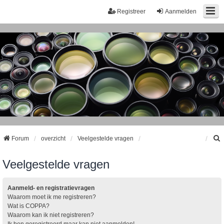
Registreer
Aanmelden
Forum
overzicht
Veelgestelde vragen
Veelgestelde vragen
k
Aanmeld- en registratievragen
Waarom moet ik me registreren?
Wat is COPPA?
Waarom kan ik niet registreren?
Ik ben geregistreerd maar kan niet aanmelden!