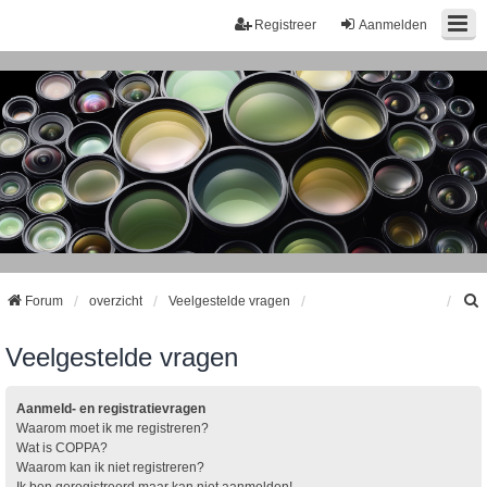
Registreer
Aanmelden
Forum
overzicht
Veelgestelde vragen
Veelgestelde vragen
k
Aanmeld- en registratievragen
Waarom moet ik me registreren?
Wat is COPPA?
Waarom kan ik niet registreren?
Ik ben geregistreerd maar kan niet aanmelden!