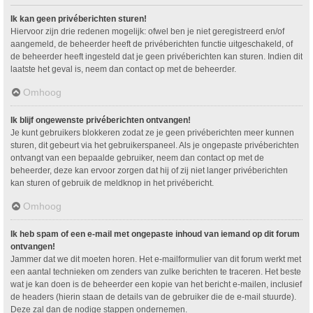
Ik kan geen privéberichten sturen!
Hiervoor zijn drie redenen mogelijk: ofwel ben je niet geregistreerd en/of
aangemeld, de beheerder heeft de privéberichten functie uitgeschakeld, of
de beheerder heeft ingesteld dat je geen privéberichten kan sturen. Indien dit
laatste het geval is, neem dan contact op met de beheerder.
Omhoog
Ik blijf ongewenste privéberichten ontvangen!
Je kunt gebruikers blokkeren zodat ze je geen privéberichten meer kunnen
sturen, dit gebeurt via het gebruikerspaneel. Als je ongepaste privéberichten
ontvangt van een bepaalde gebruiker, neem dan contact op met de
beheerder, deze kan ervoor zorgen dat hij of zij niet langer privéberichten
kan sturen of gebruik de meldknop in het privébericht.
Omhoog
Ik heb spam of een e-mail met ongepaste inhoud van iemand op dit forum
ontvangen!
Jammer dat we dit moeten horen. Het e-mailformulier van dit forum werkt met
een aantal technieken om zenders van zulke berichten te traceren. Het beste
wat je kan doen is de beheerder een kopie van het bericht e-mailen, inclusief
de headers (hierin staan de details van de gebruiker die de e-mail stuurde).
Deze zal dan de nodige stappen ondernemen.