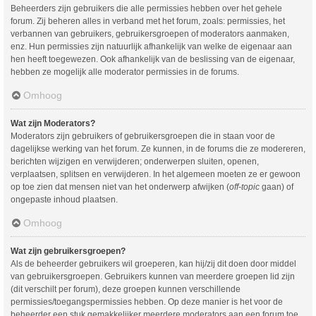
Beheerders zijn gebruikers die alle permissies hebben over het gehele
forum. Zij beheren alles in verband met het forum, zoals: permissies, het
verbannen van gebruikers, gebruikersgroepen of moderators aanmaken,
enz. Hun permissies zijn natuurlijk afhankelijk van welke de eigenaar aan
hen heeft toegewezen. Ook afhankelijk van de beslissing van de eigenaar,
hebben ze mogelijk alle moderator permissies in de forums.
Omhoog
Wat zijn Moderators?
Moderators zijn gebruikers of gebruikersgroepen die in staan voor de
dagelijkse werking van het forum. Ze kunnen, in de forums die ze modereren,
berichten wijzigen en verwijderen; onderwerpen sluiten, openen,
verplaatsen, splitsen en verwijderen. In het algemeen moeten ze er gewoon
op toe zien dat mensen niet van het onderwerp afwijken (
off-topic
gaan) of
ongepaste inhoud plaatsen.
Omhoog
Wat zijn gebruikersgroepen?
Als de beheerder gebruikers wil groeperen, kan hij/zij dit doen door middel
van gebruikersgroepen. Gebruikers kunnen van meerdere groepen lid zijn
(dit verschilt per forum), deze groepen kunnen verschillende
permissies/toegangspermissies hebben. Op deze manier is het voor de
beheerder een stuk gemakkelijker meerdere moderators aan een forum toe