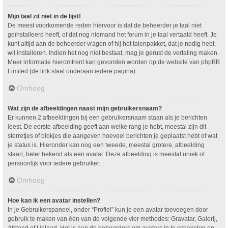
Mijn taal zit niet in de lijst!
De meest voorkomende reden hiervoor is dat de beheerder je taal niet
geïnstalleerd heeft, of dat nog niemand het forum in je taal vertaald heeft. Je
kunt altijd aan de beheerder vragen of hij het talenpakket, dat je nodig hebt,
wil installeren. Indien het nog niet bestaat, mag je gerust de vertaling maken.
Meer informatie hieromtrent kan gevonden worden op de website van phpBB
Limited (de link staat onderaan iedere pagina).
Omhoog
Wat zijn de afbeeldingen naast mijn gebruikersnaam?
Er kunnen 2 afbeeldingen bij een gebruikersnaam staan als je berichten
leest. De eerste afbeelding geeft aan welke rang je hebt, meestal zijn dit
sterretjes of blokjes die aangeven hoeveel berichten je geplaatst hebt of wat
je status is. Hieronder kan nog een tweede, meestal grotere, afbeelding
staan, beter bekend als een avatar. Deze afbeelding is meestal uniek of
persoonlijk voor iedere gebruiker.
Omhoog
Hoe kan ik een avatar instellen?
In je Gebruikerspaneel, onder “Profiel” kun je een avatar toevoegen door
gebruik te maken van één van de volgende vier methodes: Gravatar, Galerij,
Afstand of Upload. Het is aan de beheerders om avatars in te schakelen en