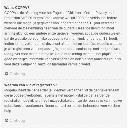
Wat is COPPA?
COPPA is de afkorting voor het Engelse "Children’s Online Privacy and
Protection Act". Dit is een Amerikaanse wet uit 1998 die vereist dat iedere
website die mogelijk gegevens van jongeren onder de 13 jaar verzamelt,
hiervoor de toestemming heeft van de ouders. Deze toestemming moet
schriftelijk of op een andere wijze gegeven worden, zodat de ouders weten
dat de website persoonlijke gegevens van hun kind, jonger dan 13, heeft.
Indien je niet zeker bent of deze wet al dan niet op jou of de website waarop
je wil registreren van toepassing is, neem dan contact op met een juridisch
raadgever voor meer informatie. Houd er rekening mee dat het phpBB-team
geen wettelijke informatie kan verschaffen en ook niet het aanspreekpunt is
voor deze wetgeving, tenzij dit hieronder vermeld wordt.
Omhoog
Waarom kan ik niet registreren?
Mogelijk heeft de beheerder je IP-adres verbannen, of de gebruikersnaam
die je opgeeft verboden. Tevens is het mogelijk dat de beheerder de
registratie mogelijkheid heeft uitgeschakeld om zo de registratie van nieuwe
gebruikers te voorkomen. Neem contact op met de beheerder voor verdere
hulp.
Omhoog