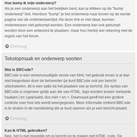
Hoe bump ik mijn onderwerp?
Als je een onderwerp aan het bekijken bent, kan je klikken op de "bump
onderwerp" link. Hierdoor "bump" je het onderwerp naar boven op de eerste
pagina van de onderwerpenlijst. Als deze link er niet staat, kunnen
onderwerpen niet gebumpt worden. Een onderwerp kan ook gebumpt
worden door een antwoord te plaatsen, maar hou hierbij wel rekening met de
regels van het forum.
Omhoog
Tekstopmaak en onderwerp soorten
Wat is BBCode?
BBCode is een vereenvoudigde versie van html, het gebruik ervan is al dan
niet toegestaan door de beheerder (je kunt BBCode ook per bericht
uitschakelen, dit is een optie bij het plaatsen van je bericht). De syntax van
BBCode is ongeveer gelijk aan die van HTML, tags worden tussen vierkante
haakjes [ en ] geplaatst, dus niet < en >. Daarnaast geeft het een grotere
controle over hoe iets wordt weergegeven. Meer informatie omtrent BBCode
is te vinden in de handleiding die je kunt openen als je een bericht plaatst.
Omhoog
Kan ik HTML gebruiken?
Nee, het is niet mogelijk om je bericht op te maken met HTML code. De