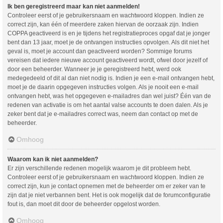
Ik ben geregistreerd maar kan niet aanmelden!
Controleer eerst of je gebruikersnaam en wachtwoord kloppen. Indien ze
correct zijn, kan één of meerdere zaken hiervan de oorzaak zijn. Indien
COPPA geactiveerd is en je tijdens het registratieproces opgaf dat je jonger
bent dan 13 jaar, moet je de ontvangen instructies opvolgen. Als dit niet het
geval is, moet je account dan geactiveerd worden? Sommige forums
vereisen dat iedere nieuwe account geactiveerd wordt, ofwel door jezelf of
door een beheerder. Wanneer je je geregistreerd hebt, werd ook
medegedeeld of dit al dan niet nodig is. Indien je een e-mail ontvangen hebt,
moet je de daarin opgegeven instructies volgen. Als je nooit een e-mail
ontvangen hebt, was het opgegeven e-mailadres dan wel juist? Één van de
redenen van activatie is om het aantal valse accounts te doen dalen. Als je
zeker bent dat je e-mailadres correct was, neem dan contact op met de
beheerder.
Omhoog
Waarom kan ik niet aanmelden?
Er zijn verschillende redenen mogelijk waarom je dit probleem hebt.
Controleer eerst of je gebruikersnaam en wachtwoord kloppen. Indien ze
correct zijn, kun je contact opnemen met de beheerder om er zeker van te
zijn dat je niet verbannen bent. Het is ook mogelijk dat de forumconfiguratie
fout is, dan moet dit door de beheerder opgelost worden.
Omhoog