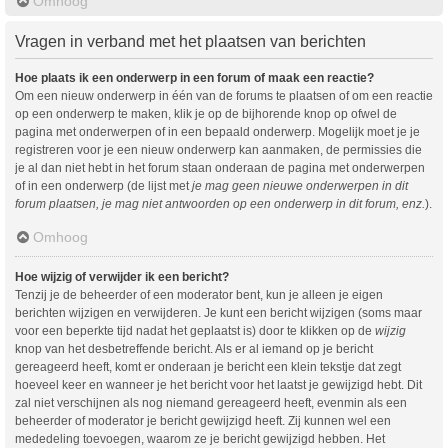
Omhoog
Vragen in verband met het plaatsen van berichten
Hoe plaats ik een onderwerp in een forum of maak een reactie?
Om een nieuw onderwerp in één van de forums te plaatsen of om een reactie
op een onderwerp te maken, klik je op de bijhorende knop op ofwel de
pagina met onderwerpen of in een bepaald onderwerp. Mogelijk moet je je
registreren voor je een nieuw onderwerp kan aanmaken, de permissies die
je al dan niet hebt in het forum staan onderaan de pagina met onderwerpen
of in een onderwerp (de lijst met
je mag geen nieuwe onderwerpen in dit
forum plaatsen, je mag niet antwoorden op een onderwerp in dit forum, enz.
).
Omhoog
Hoe wijzig of verwijder ik een bericht?
Tenzij je de beheerder of een moderator bent, kun je alleen je eigen
berichten wijzigen en verwijderen. Je kunt een bericht wijzigen (soms maar
voor een beperkte tijd nadat het geplaatst is) door te klikken op de
wijzig
knop van het desbetreffende bericht. Als er al iemand op je bericht
gereageerd heeft, komt er onderaan je bericht een klein tekstje dat zegt
hoeveel keer en wanneer je het bericht voor het laatst je gewijzigd hebt. Dit
zal niet verschijnen als nog niemand gereageerd heeft, evenmin als een
beheerder of moderator je bericht gewijzigd heeft. Zij kunnen wel een
mededeling toevoegen, waarom ze je bericht gewijzigd hebben. Het