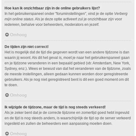
Hoe kan ik onzichtbaar zijn in de online gebruikers lijst?
In het gebruikerspaneel onder "foruminstellingen", vind je de optie
Verberg
mijn online status
. Als je deze optie activeert zul je onzichtbaar zijn voor
iedereen, behalve voor beheerders, moderators en jezelf.
Omhoog
De tijden zijn niet correct!
Het is mogelijk dat de tijd die gegeven wordt van een andere tijdzone is dan
waarin jij woont. Als dit het geval is, moet je naar het gebruikerspaneel gaan
en je tijdzone veranderen in een bepaald gebied (vb: Amsterdam, New York,
Sydney, enz.). Wees er bewust van dat het veranderen van de tijdzone, zoals
de meeste instellingen, alleen gedaan kunnen worden door geregistreerde
gebruikers. Als je nog niet geregistreerd bent is dit een goed moment om dit
te doen.
Omhoog
Ik wijzigde de tijdzone, maar de tijd is nog steeds verkeerd!
Als je zeker bent dat je de correcte tijdzone en zomertijd goed hebt ingevuld
en de tijd is nog steeds anders, is waarschijnlijk de tijd op de server verkeerd
ingesteld en zullen de beheerders een aanpassing moeten doen.
Omhoog