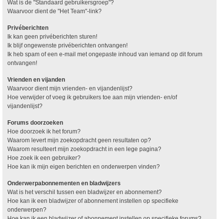
Wat is de "Standaard gebruikersgroep"?
Waarvoor dient de "Het Team"-link?
Privéberichten
Ik kan geen privéberichten sturen!
Ik blijf ongewenste privéberichten ontvangen!
Ik heb spam of een e-mail met ongepaste inhoud van iemand op dit forum
ontvangen!
Vrienden en vijanden
Waarvoor dient mijn vrienden- en vijandenlijst?
Hoe verwijder of voeg ik gebruikers toe aan mijn vrienden- en/of
vijandenlijst?
Forums doorzoeken
Hoe doorzoek ik het forum?
Waarom levert mijn zoekopdracht geen resultaten op?
Waarom resulteert mijn zoekopdracht in een lege pagina?
Hoe zoek ik een gebruiker?
Hoe kan ik mijn eigen berichten en onderwerpen vinden?
Onderwerpabonnementen en bladwijzers
Wat is het verschil tussen een bladwijzer en abonnement?
Hoe kan ik een bladwijzer of abonnement instellen op specifieke
onderwerpen?
Hoe kan ik een bladwijzer of abonnement instellen op specifieke forums?