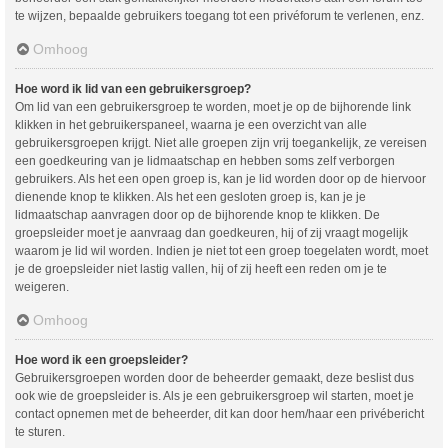
te wijzen, bepaalde gebruikers toegang tot een privéforum te verlenen, enz.
Omhoog
Hoe word ik lid van een gebruikersgroep?
Om lid van een gebruikersgroep te worden, moet je op de bijhorende link
klikken in het gebruikerspaneel, waarna je een overzicht van alle
gebruikersgroepen krijgt. Niet alle groepen zijn vrij toegankelijk, ze vereisen
een goedkeuring van je lidmaatschap en hebben soms zelf verborgen
gebruikers. Als het een open groep is, kan je lid worden door op de hiervoor
dienende knop te klikken. Als het een gesloten groep is, kan je je
lidmaatschap aanvragen door op de bijhorende knop te klikken. De
groepsleider moet je aanvraag dan goedkeuren, hij of zij vraagt mogelijk
waarom je lid wil worden. Indien je niet tot een groep toegelaten wordt, moet
je de groepsleider niet lastig vallen, hij of zij heeft een reden om je te
weigeren.
Omhoog
Hoe word ik een groepsleider?
Gebruikersgroepen worden door de beheerder gemaakt, deze beslist dus
ook wie de groepsleider is. Als je een gebruikersgroep wil starten, moet je
contact opnemen met de beheerder, dit kan door hem/haar een privébericht
te sturen.