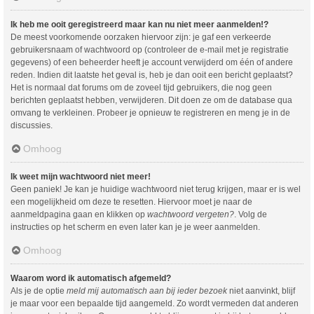
Ik heb me ooit geregistreerd maar kan nu niet meer aanmelden!?
De meest voorkomende oorzaken hiervoor zijn: je gaf een verkeerde
gebruikersnaam of wachtwoord op (controleer de e-mail met je registratie
gegevens) of een beheerder heeft je account verwijderd om één of andere
reden. Indien dit laatste het geval is, heb je dan ooit een bericht geplaatst?
Het is normaal dat forums om de zoveel tijd gebruikers, die nog geen
berichten geplaatst hebben, verwijderen. Dit doen ze om de database qua
omvang te verkleinen. Probeer je opnieuw te registreren en meng je in de
discussies.
Omhoog
Ik weet mijn wachtwoord niet meer!
Geen paniek! Je kan je huidige wachtwoord niet terug krijgen, maar er is wel
een mogelijkheid om deze te resetten. Hiervoor moet je naar de
aanmeldpagina gaan en klikken op
wachtwoord vergeten?
. Volg de
instructies op het scherm en even later kan je je weer aanmelden.
Omhoog
Waarom word ik automatisch afgemeld?
Als je de optie
meld mij automatisch aan bij ieder bezoek
niet aanvinkt, blijf
je maar voor een bepaalde tijd aangemeld. Zo wordt vermeden dat anderen