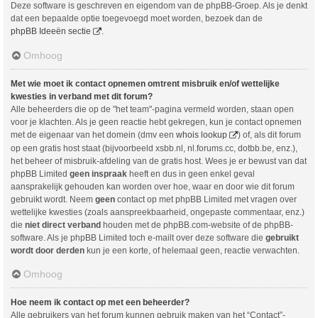
Deze software is geschreven en eigendom van de phpBB-Groep. Als je denkt
dat een bepaalde optie toegevoegd moet worden, bezoek dan de
phpBB Ideeën sectie
.
Omhoog
Met wie moet ik contact opnemen omtrent misbruik en/of wettelijke
kwesties in verband met dit forum?
Alle beheerders die op de "het team"-pagina vermeld worden, staan open
voor je klachten. Als je geen reactie hebt gekregen, kun je contact opnemen
met de eigenaar van het domein (dmv een
whois lookup
) of, als dit forum
op een gratis host staat (bijvoorbeeld xsbb.nl, nl.forums.cc, dotbb.be, enz.),
het beheer of misbruik-afdeling van de gratis host. Wees je er bewust van dat
phpBB Limited
geen inspraak
heeft en dus in geen enkel geval
aansprakelijk gehouden kan worden over hoe, waar en door wie dit forum
gebruikt wordt. Neem
geen
contact op met phpBB Limited met vragen over
wettelijke kwesties (zoals aanspreekbaarheid, ongepaste commentaar, enz.)
die
niet direct verband
houden met de phpBB.com-website of de phpBB-
software. Als je phpBB Limited toch e-mailt over deze software die
gebruikt
wordt door derden
kun je een korte, of helemaal geen, reactie verwachten.
Omhoog
Hoe neem ik contact op met een beheerder?
Alle gebruikers van het forum kunnen gebruik maken van het “Contact”-