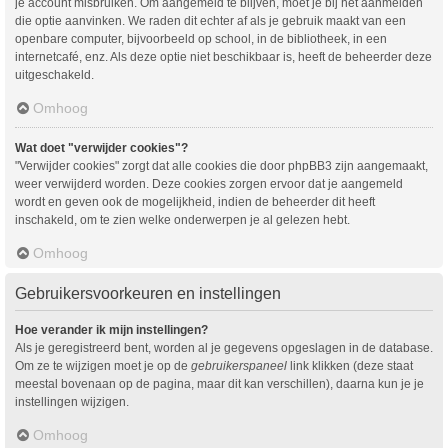
je account misbruiken. Om aangemeld te blijven, moet je bij het aanmelden
die optie aanvinken. We raden dit echter af als je gebruik maakt van een
openbare computer, bijvoorbeeld op school, in de bibliotheek, in een
internetcafé, enz. Als deze optie niet beschikbaar is, heeft de beheerder deze
uitgeschakeld.
Omhoog
Wat doet "verwijder cookies"?
"Verwijder cookies" zorgt dat alle cookies die door phpBB3 zijn aangemaakt,
weer verwijderd worden. Deze cookies zorgen ervoor dat je aangemeld
wordt en geven ook de mogelijkheid, indien de beheerder dit heeft
inschakeld, om te zien welke onderwerpen je al gelezen hebt.
Omhoog
Gebruikersvoorkeuren en instellingen
Hoe verander ik mijn instellingen?
Als je geregistreerd bent, worden al je gegevens opgeslagen in de database.
Om ze te wijzigen moet je op de
gebruikerspaneel
link klikken (deze staat
meestal bovenaan op de pagina, maar dit kan verschillen), daarna kun je je
instellingen wijzigen.
Omhoog