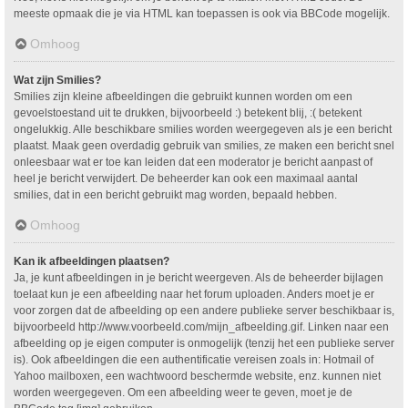
meeste opmaak die je via HTML kan toepassen is ook via BBCode mogelijk.
Omhoog
Wat zijn Smilies?
Smilies zijn kleine afbeeldingen die gebruikt kunnen worden om een
gevoelstoestand uit te drukken, bijvoorbeeld :) betekent blij, :( betekent
ongelukkig. Alle beschikbare smilies worden weergegeven als je een bericht
plaatst. Maak geen overdadig gebruik van smilies, ze maken een bericht snel
onleesbaar wat er toe kan leiden dat een moderator je bericht aanpast of
heel je bericht verwijdert. De beheerder kan ook een maximaal aantal
smilies, dat in een bericht gebruikt mag worden, bepaald hebben.
Omhoog
Kan ik afbeeldingen plaatsen?
Ja, je kunt afbeeldingen in je bericht weergeven. Als de beheerder bijlagen
toelaat kun je een afbeelding naar het forum uploaden. Anders moet je er
voor zorgen dat de afbeelding op een andere publieke server beschikbaar is,
bijvoorbeeld http://www.voorbeeld.com/mijn_afbeelding.gif. Linken naar een
afbeelding op je eigen computer is onmogelijk (tenzij het een publieke server
is). Ook afbeeldingen die een authentificatie vereisen zoals in: Hotmail of
Yahoo mailboxen, een wachtwoord beschermde website, enz. kunnen niet
worden weergegeven. Om een afbeelding weer te geven, moet je de