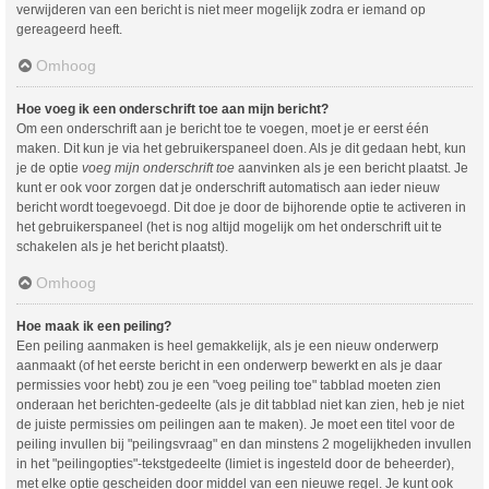
verwijderen van een bericht is niet meer mogelijk zodra er iemand op
gereageerd heeft.
Omhoog
Hoe voeg ik een onderschrift toe aan mijn bericht?
Om een onderschrift aan je bericht toe te voegen, moet je er eerst één
maken. Dit kun je via het gebruikerspaneel doen. Als je dit gedaan hebt, kun
je de optie
voeg mijn onderschrift toe
aanvinken als je een bericht plaatst. Je
kunt er ook voor zorgen dat je onderschrift automatisch aan ieder nieuw
bericht wordt toegevoegd. Dit doe je door de bijhorende optie te activeren in
het gebruikerspaneel (het is nog altijd mogelijk om het onderschrift uit te
schakelen als je het bericht plaatst).
Omhoog
Hoe maak ik een peiling?
Een peiling aanmaken is heel gemakkelijk, als je een nieuw onderwerp
aanmaakt (of het eerste bericht in een onderwerp bewerkt en als je daar
permissies voor hebt) zou je een "voeg peiling toe" tabblad moeten zien
onderaan het berichten-gedeelte (als je dit tabblad niet kan zien, heb je niet
de juiste permissies om peilingen aan te maken). Je moet een titel voor de
peiling invullen bij "peilingsvraag" en dan minstens 2 mogelijkheden invullen
in het "peilingopties"-tekstgedeelte (limiet is ingesteld door de beheerder),
met elke optie gescheiden door middel van een nieuwe regel. Je kunt ook