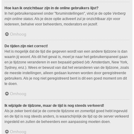
Hoe kan ik onzichtbaar zijn in de online gebruikers lijst?
In het gebruikerspaneel onder "foruminstellingen", vind je de optie
Verberg
mijn online status
. Als je deze optie activeert zul je onzichtbaar zijn voor
iedereen, behalve voor beheerders, moderators en jezelf.
Omhoog
De tijden zijn niet correct!
Het is mogelijk dat de tijd die gegeven wordt van een andere tijdzone is dan
waarin jij woont. Als dit het geval is, moet je naar het gebruikerspaneel gaan
en je tijdzone veranderen in een bepaald gebied (vb: Amsterdam, New York,
Sydney, enz.). Wees er bewust van dat het veranderen van de tijdzone, zoals
de meeste instellingen, alleen gedaan kunnen worden door geregistreerde
gebruikers. Als je nog niet geregistreerd bent is dit een goed moment om dit
te doen.
Omhoog
Ik wijzigde de tijdzone, maar de tijd is nog steeds verkeerd!
Als je zeker bent dat je de correcte tijdzone en zomertijd goed hebt ingevuld
en de tijd is nog steeds anders, is waarschijnlijk de tijd op de server verkeerd
ingesteld en zullen de beheerders een aanpassing moeten doen.
Omhoog