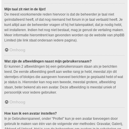
Mijn taal zit niet in de lijst!
De meest voorkomende reden hiervoor is dat de beheerder je taal niet
geïnstalleerd heeft, of dat nog niemand het forum in je taal vertaald heeft. Je
kunt altijd aan de beheerder vragen of hij het talenpakket, dat je nodig hebt,
wil installeren. Indien het nog niet bestaat, mag je gerust de vertaling maken.
Meer informatie hieromtrent kan gevonden worden op de website van phpBB
Limited (de link staat onderaan iedere pagina).
Omhoog
Wat zijn de afbeeldingen naast mijn gebruikersnaam?
Er kunnen 2 afbeeldingen bij een gebruikersnaam staan als je berichten
leest. De eerste afbeelding geeft aan welke rang je hebt, meestal zijn dit
sterretjes of blokjes die aangeven hoeveel berichten je geplaatst hebt of wat
je status is. Hieronder kan nog een tweede, meestal grotere, afbeelding
staan, beter bekend als een avatar. Deze afbeelding is meestal uniek of
persoonlijk voor iedere gebruiker.
Omhoog
Hoe kan ik een avatar instellen?
In je Gebruikerspaneel, onder “Profiel” kun je een avatar toevoegen door
gebruik te maken van één van de volgende vier methodes: Gravatar, Galerij,
Afstand of Upload. Het is aan de beheerders om avatars in te schakelen en