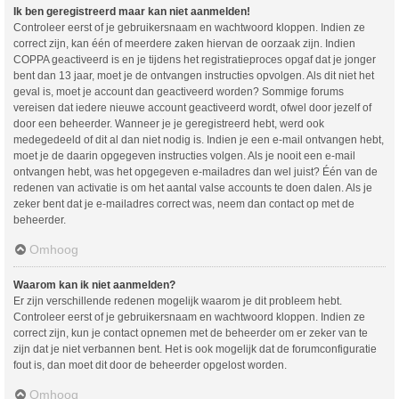
Ik ben geregistreerd maar kan niet aanmelden!
Controleer eerst of je gebruikersnaam en wachtwoord kloppen. Indien ze
correct zijn, kan één of meerdere zaken hiervan de oorzaak zijn. Indien
COPPA geactiveerd is en je tijdens het registratieproces opgaf dat je jonger
bent dan 13 jaar, moet je de ontvangen instructies opvolgen. Als dit niet het
geval is, moet je account dan geactiveerd worden? Sommige forums
vereisen dat iedere nieuwe account geactiveerd wordt, ofwel door jezelf of
door een beheerder. Wanneer je je geregistreerd hebt, werd ook
medegedeeld of dit al dan niet nodig is. Indien je een e-mail ontvangen hebt,
moet je de daarin opgegeven instructies volgen. Als je nooit een e-mail
ontvangen hebt, was het opgegeven e-mailadres dan wel juist? Één van de
redenen van activatie is om het aantal valse accounts te doen dalen. Als je
zeker bent dat je e-mailadres correct was, neem dan contact op met de
beheerder.
Omhoog
Waarom kan ik niet aanmelden?
Er zijn verschillende redenen mogelijk waarom je dit probleem hebt.
Controleer eerst of je gebruikersnaam en wachtwoord kloppen. Indien ze
correct zijn, kun je contact opnemen met de beheerder om er zeker van te
zijn dat je niet verbannen bent. Het is ook mogelijk dat de forumconfiguratie
fout is, dan moet dit door de beheerder opgelost worden.
Omhoog