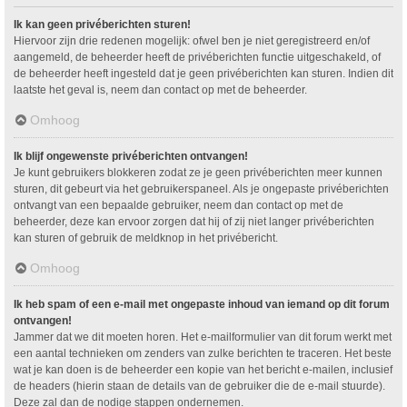
Ik kan geen privéberichten sturen!
Hiervoor zijn drie redenen mogelijk: ofwel ben je niet geregistreerd en/of
aangemeld, de beheerder heeft de privéberichten functie uitgeschakeld, of
de beheerder heeft ingesteld dat je geen privéberichten kan sturen. Indien dit
laatste het geval is, neem dan contact op met de beheerder.
Omhoog
Ik blijf ongewenste privéberichten ontvangen!
Je kunt gebruikers blokkeren zodat ze je geen privéberichten meer kunnen
sturen, dit gebeurt via het gebruikerspaneel. Als je ongepaste privéberichten
ontvangt van een bepaalde gebruiker, neem dan contact op met de
beheerder, deze kan ervoor zorgen dat hij of zij niet langer privéberichten
kan sturen of gebruik de meldknop in het privébericht.
Omhoog
Ik heb spam of een e-mail met ongepaste inhoud van iemand op dit forum
ontvangen!
Jammer dat we dit moeten horen. Het e-mailformulier van dit forum werkt met
een aantal technieken om zenders van zulke berichten te traceren. Het beste
wat je kan doen is de beheerder een kopie van het bericht e-mailen, inclusief
de headers (hierin staan de details van de gebruiker die de e-mail stuurde).
Deze zal dan de nodige stappen ondernemen.