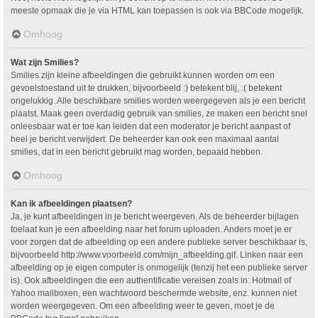
meeste opmaak die je via HTML kan toepassen is ook via BBCode mogelijk.
Omhoog
Wat zijn Smilies?
Smilies zijn kleine afbeeldingen die gebruikt kunnen worden om een
gevoelstoestand uit te drukken, bijvoorbeeld :) betekent blij, :( betekent
ongelukkig. Alle beschikbare smilies worden weergegeven als je een bericht
plaatst. Maak geen overdadig gebruik van smilies, ze maken een bericht snel
onleesbaar wat er toe kan leiden dat een moderator je bericht aanpast of
heel je bericht verwijdert. De beheerder kan ook een maximaal aantal
smilies, dat in een bericht gebruikt mag worden, bepaald hebben.
Omhoog
Kan ik afbeeldingen plaatsen?
Ja, je kunt afbeeldingen in je bericht weergeven. Als de beheerder bijlagen
toelaat kun je een afbeelding naar het forum uploaden. Anders moet je er
voor zorgen dat de afbeelding op een andere publieke server beschikbaar is,
bijvoorbeeld http://www.voorbeeld.com/mijn_afbeelding.gif. Linken naar een
afbeelding op je eigen computer is onmogelijk (tenzij het een publieke server
is). Ook afbeeldingen die een authentificatie vereisen zoals in: Hotmail of
Yahoo mailboxen, een wachtwoord beschermde website, enz. kunnen niet
worden weergegeven. Om een afbeelding weer te geven, moet je de