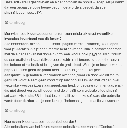
Deze software is geschreven en eigendom van de phpBB-Groep. Als je denkt
dat een bepaalde optie toegevoegd moet worden, bezoek dan de
phpBB Ideeën sectie
.
Omhoog
Met wie moet ik contact opnemen omtrent misbruik en/of wettelijke
kwesties in verband met dit forum?
Alle beheerders die op de "het team"-pagina vermeld worden, staan open
voor je klachten. Als je geen reactie hebt gekregen, kun je contact opnemen
met de eigenaar van het domein (dmv een
whois lookup
) of, als dit forum
op een gratis host staat (bijvoorbeeld xsbb.nl, nl.forums.cc, dotbb.be, enz.),
het beheer of misbruik-afdeling van de gratis host. Wees je er bewust van dat
phpBB Limited
geen inspraak
heeft en dus in geen enkel geval
aansprakelijk gehouden kan worden over hoe, waar en door wie dit forum
gebruikt wordt. Neem
geen
contact op met phpBB Limited met vragen over
wettelijke kwesties (zoals aanspreekbaarheid, ongepaste commentaar, enz.)
die
niet direct verband
houden met de phpBB.com-website of de phpBB-
software. Als je phpBB Limited toch e-mailt over deze software die
gebruikt
wordt door derden
kun je een korte, of helemaal geen, reactie verwachten.
Omhoog
Hoe neem ik contact op met een beheerder?
Alle gebruikers van het forum kunnen gebruik maken van het “Contact”-