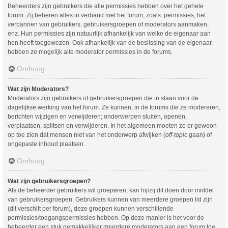
Beheerders zijn gebruikers die alle permissies hebben over het gehele
forum. Zij beheren alles in verband met het forum, zoals: permissies, het
verbannen van gebruikers, gebruikersgroepen of moderators aanmaken,
enz. Hun permissies zijn natuurlijk afhankelijk van welke de eigenaar aan
hen heeft toegewezen. Ook afhankelijk van de beslissing van de eigenaar,
hebben ze mogelijk alle moderator permissies in de forums.
Omhoog
Wat zijn Moderators?
Moderators zijn gebruikers of gebruikersgroepen die in staan voor de
dagelijkse werking van het forum. Ze kunnen, in de forums die ze modereren,
berichten wijzigen en verwijderen; onderwerpen sluiten, openen,
verplaatsen, splitsen en verwijderen. In het algemeen moeten ze er gewoon
op toe zien dat mensen niet van het onderwerp afwijken (
off-topic
gaan) of
ongepaste inhoud plaatsen.
Omhoog
Wat zijn gebruikersgroepen?
Als de beheerder gebruikers wil groeperen, kan hij/zij dit doen door middel
van gebruikersgroepen. Gebruikers kunnen van meerdere groepen lid zijn
(dit verschilt per forum), deze groepen kunnen verschillende
permissies/toegangspermissies hebben. Op deze manier is het voor de
beheerder een stuk gemakkelijker meerdere moderators aan een forum toe