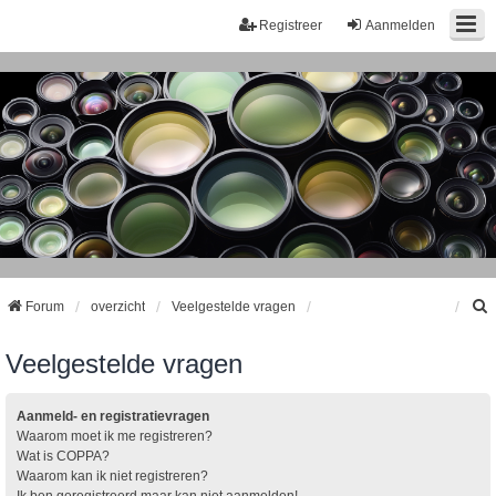
Registreer
Aanmelden
Forum
overzicht
Veelgestelde vragen
Veelgestelde vragen
k
Aanmeld- en registratievragen
Waarom moet ik me registreren?
Wat is COPPA?
Waarom kan ik niet registreren?
Ik ben geregistreerd maar kan niet aanmelden!