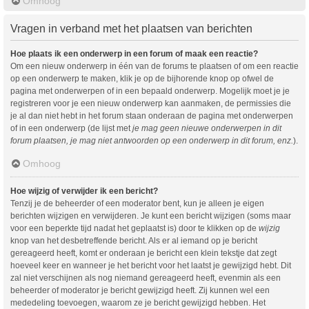
Omhoog
Vragen in verband met het plaatsen van berichten
Hoe plaats ik een onderwerp in een forum of maak een reactie?
Om een nieuw onderwerp in één van de forums te plaatsen of om een reactie
op een onderwerp te maken, klik je op de bijhorende knop op ofwel de
pagina met onderwerpen of in een bepaald onderwerp. Mogelijk moet je je
registreren voor je een nieuw onderwerp kan aanmaken, de permissies die
je al dan niet hebt in het forum staan onderaan de pagina met onderwerpen
of in een onderwerp (de lijst met
je mag geen nieuwe onderwerpen in dit
forum plaatsen, je mag niet antwoorden op een onderwerp in dit forum, enz.
).
Omhoog
Hoe wijzig of verwijder ik een bericht?
Tenzij je de beheerder of een moderator bent, kun je alleen je eigen
berichten wijzigen en verwijderen. Je kunt een bericht wijzigen (soms maar
voor een beperkte tijd nadat het geplaatst is) door te klikken op de
wijzig
knop van het desbetreffende bericht. Als er al iemand op je bericht
gereageerd heeft, komt er onderaan je bericht een klein tekstje dat zegt
hoeveel keer en wanneer je het bericht voor het laatst je gewijzigd hebt. Dit
zal niet verschijnen als nog niemand gereageerd heeft, evenmin als een
beheerder of moderator je bericht gewijzigd heeft. Zij kunnen wel een
mededeling toevoegen, waarom ze je bericht gewijzigd hebben. Het