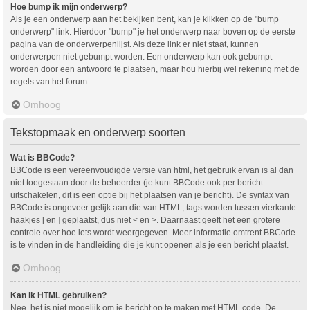
Hoe bump ik mijn onderwerp?
Als je een onderwerp aan het bekijken bent, kan je klikken op de "bump
onderwerp" link. Hierdoor "bump" je het onderwerp naar boven op de eerste
pagina van de onderwerpenlijst. Als deze link er niet staat, kunnen
onderwerpen niet gebumpt worden. Een onderwerp kan ook gebumpt
worden door een antwoord te plaatsen, maar hou hierbij wel rekening met de
regels van het forum.
Omhoog
Tekstopmaak en onderwerp soorten
Wat is BBCode?
BBCode is een vereenvoudigde versie van html, het gebruik ervan is al dan
niet toegestaan door de beheerder (je kunt BBCode ook per bericht
uitschakelen, dit is een optie bij het plaatsen van je bericht). De syntax van
BBCode is ongeveer gelijk aan die van HTML, tags worden tussen vierkante
haakjes [ en ] geplaatst, dus niet < en >. Daarnaast geeft het een grotere
controle over hoe iets wordt weergegeven. Meer informatie omtrent BBCode
is te vinden in de handleiding die je kunt openen als je een bericht plaatst.
Omhoog
Kan ik HTML gebruiken?
Nee, het is niet mogelijk om je bericht op te maken met HTML code. De