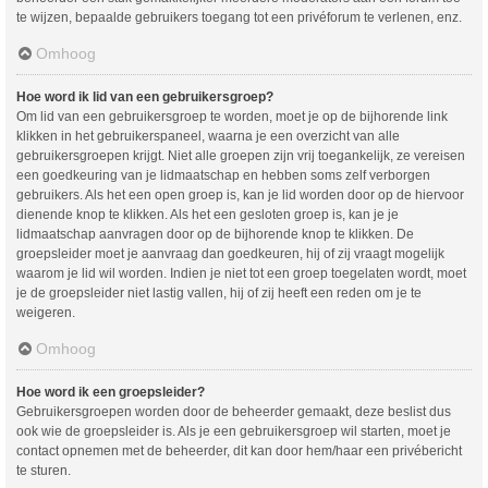
te wijzen, bepaalde gebruikers toegang tot een privéforum te verlenen, enz.
Omhoog
Hoe word ik lid van een gebruikersgroep?
Om lid van een gebruikersgroep te worden, moet je op de bijhorende link
klikken in het gebruikerspaneel, waarna je een overzicht van alle
gebruikersgroepen krijgt. Niet alle groepen zijn vrij toegankelijk, ze vereisen
een goedkeuring van je lidmaatschap en hebben soms zelf verborgen
gebruikers. Als het een open groep is, kan je lid worden door op de hiervoor
dienende knop te klikken. Als het een gesloten groep is, kan je je
lidmaatschap aanvragen door op de bijhorende knop te klikken. De
groepsleider moet je aanvraag dan goedkeuren, hij of zij vraagt mogelijk
waarom je lid wil worden. Indien je niet tot een groep toegelaten wordt, moet
je de groepsleider niet lastig vallen, hij of zij heeft een reden om je te
weigeren.
Omhoog
Hoe word ik een groepsleider?
Gebruikersgroepen worden door de beheerder gemaakt, deze beslist dus
ook wie de groepsleider is. Als je een gebruikersgroep wil starten, moet je
contact opnemen met de beheerder, dit kan door hem/haar een privébericht
te sturen.