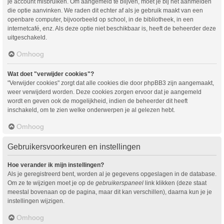
je account misbruiken. Om aangemeld te blijven, moet je bij het aanmelden
die optie aanvinken. We raden dit echter af als je gebruik maakt van een
openbare computer, bijvoorbeeld op school, in de bibliotheek, in een
internetcafé, enz. Als deze optie niet beschikbaar is, heeft de beheerder deze
uitgeschakeld.
Omhoog
Wat doet "verwijder cookies"?
"Verwijder cookies" zorgt dat alle cookies die door phpBB3 zijn aangemaakt,
weer verwijderd worden. Deze cookies zorgen ervoor dat je aangemeld
wordt en geven ook de mogelijkheid, indien de beheerder dit heeft
inschakeld, om te zien welke onderwerpen je al gelezen hebt.
Omhoog
Gebruikersvoorkeuren en instellingen
Hoe verander ik mijn instellingen?
Als je geregistreerd bent, worden al je gegevens opgeslagen in de database.
Om ze te wijzigen moet je op de
gebruikerspaneel
link klikken (deze staat
meestal bovenaan op de pagina, maar dit kan verschillen), daarna kun je je
instellingen wijzigen.
Omhoog