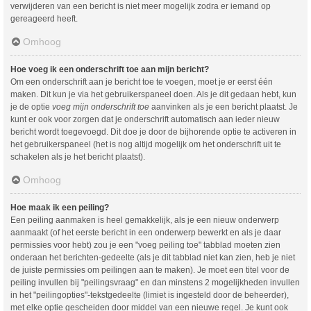
verwijderen van een bericht is niet meer mogelijk zodra er iemand op
gereageerd heeft.
Omhoog
Hoe voeg ik een onderschrift toe aan mijn bericht?
Om een onderschrift aan je bericht toe te voegen, moet je er eerst één
maken. Dit kun je via het gebruikerspaneel doen. Als je dit gedaan hebt, kun
je de optie
voeg mijn onderschrift toe
aanvinken als je een bericht plaatst. Je
kunt er ook voor zorgen dat je onderschrift automatisch aan ieder nieuw
bericht wordt toegevoegd. Dit doe je door de bijhorende optie te activeren in
het gebruikerspaneel (het is nog altijd mogelijk om het onderschrift uit te
schakelen als je het bericht plaatst).
Omhoog
Hoe maak ik een peiling?
Een peiling aanmaken is heel gemakkelijk, als je een nieuw onderwerp
aanmaakt (of het eerste bericht in een onderwerp bewerkt en als je daar
permissies voor hebt) zou je een "voeg peiling toe" tabblad moeten zien
onderaan het berichten-gedeelte (als je dit tabblad niet kan zien, heb je niet
de juiste permissies om peilingen aan te maken). Je moet een titel voor de
peiling invullen bij "peilingsvraag" en dan minstens 2 mogelijkheden invullen
in het "peilingopties"-tekstgedeelte (limiet is ingesteld door de beheerder),
met elke optie gescheiden door middel van een nieuwe regel. Je kunt ook