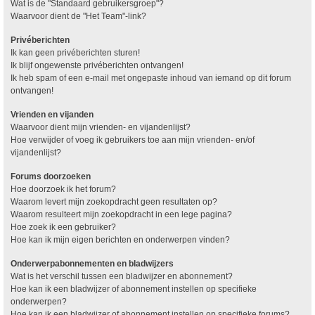
Wat is de "Standaard gebruikersgroep"?
Waarvoor dient de "Het Team"-link?
Privéberichten
Ik kan geen privéberichten sturen!
Ik blijf ongewenste privéberichten ontvangen!
Ik heb spam of een e-mail met ongepaste inhoud van iemand op dit forum
ontvangen!
Vrienden en vijanden
Waarvoor dient mijn vrienden- en vijandenlijst?
Hoe verwijder of voeg ik gebruikers toe aan mijn vrienden- en/of
vijandenlijst?
Forums doorzoeken
Hoe doorzoek ik het forum?
Waarom levert mijn zoekopdracht geen resultaten op?
Waarom resulteert mijn zoekopdracht in een lege pagina?
Hoe zoek ik een gebruiker?
Hoe kan ik mijn eigen berichten en onderwerpen vinden?
Onderwerpabonnementen en bladwijzers
Wat is het verschil tussen een bladwijzer en abonnement?
Hoe kan ik een bladwijzer of abonnement instellen op specifieke
onderwerpen?
Hoe kan ik een bladwijzer of abonnement instellen op specifieke forums?