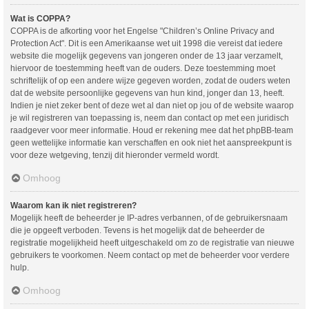
Wat is COPPA?
COPPA is de afkorting voor het Engelse "Children’s Online Privacy and
Protection Act". Dit is een Amerikaanse wet uit 1998 die vereist dat iedere
website die mogelijk gegevens van jongeren onder de 13 jaar verzamelt,
hiervoor de toestemming heeft van de ouders. Deze toestemming moet
schriftelijk of op een andere wijze gegeven worden, zodat de ouders weten
dat de website persoonlijke gegevens van hun kind, jonger dan 13, heeft.
Indien je niet zeker bent of deze wet al dan niet op jou of de website waarop
je wil registreren van toepassing is, neem dan contact op met een juridisch
raadgever voor meer informatie. Houd er rekening mee dat het phpBB-team
geen wettelijke informatie kan verschaffen en ook niet het aanspreekpunt is
voor deze wetgeving, tenzij dit hieronder vermeld wordt.
Omhoog
Waarom kan ik niet registreren?
Mogelijk heeft de beheerder je IP-adres verbannen, of de gebruikersnaam
die je opgeeft verboden. Tevens is het mogelijk dat de beheerder de
registratie mogelijkheid heeft uitgeschakeld om zo de registratie van nieuwe
gebruikers te voorkomen. Neem contact op met de beheerder voor verdere
hulp.
Omhoog