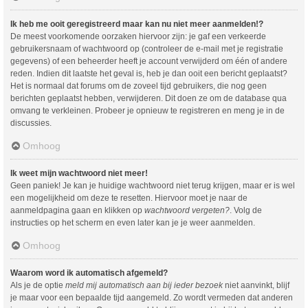
Ik heb me ooit geregistreerd maar kan nu niet meer aanmelden!?
De meest voorkomende oorzaken hiervoor zijn: je gaf een verkeerde
gebruikersnaam of wachtwoord op (controleer de e-mail met je registratie
gegevens) of een beheerder heeft je account verwijderd om één of andere
reden. Indien dit laatste het geval is, heb je dan ooit een bericht geplaatst?
Het is normaal dat forums om de zoveel tijd gebruikers, die nog geen
berichten geplaatst hebben, verwijderen. Dit doen ze om de database qua
omvang te verkleinen. Probeer je opnieuw te registreren en meng je in de
discussies.
Omhoog
Ik weet mijn wachtwoord niet meer!
Geen paniek! Je kan je huidige wachtwoord niet terug krijgen, maar er is wel
een mogelijkheid om deze te resetten. Hiervoor moet je naar de
aanmeldpagina gaan en klikken op
wachtwoord vergeten?
. Volg de
instructies op het scherm en even later kan je je weer aanmelden.
Omhoog
Waarom word ik automatisch afgemeld?
Als je de optie
meld mij automatisch aan bij ieder bezoek
niet aanvinkt, blijf
je maar voor een bepaalde tijd aangemeld. Zo wordt vermeden dat anderen