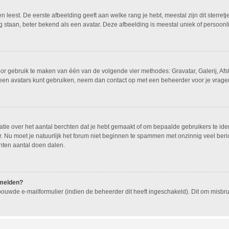
leest. De eerste afbeelding geeft aan welke rang je hebt, meestal zijn dit sterretj
g staan, beter bekend als een avatar. Deze afbeelding is meestal uniek of persoonli
oor gebruik te maken van één van de volgende vier methodes: Gravatar, Galerij, Af
geen avatars kunt gebruiken, neem dan contact op met een beheerder voor je vragen
e over het aantal berchten dat je hebt gemaakt of om bepaalde gebruikers te ident
 Nu moet je natuurlijk het forum niet beginnen te spammen met onzinnig veel beric
hten aantal doen dalen.
nmelden?
ouwde e-mailformulier (indien de beheerder dit heeft ingeschakeld). Dit om misb