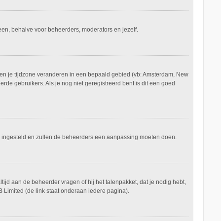
ereen, behalve voor beheerders, moderators en jezelf.
aan en je tijdzone veranderen in een bepaald gebied (vb: Amsterdam, New
de gebruikers. Als je nog niet geregistreerd bent is dit een goed
keerd ingesteld en zullen de beheerders een aanpassing moeten doen.
tijd aan de beheerder vragen of hij het talenpakket, dat je nodig hebt,
 Limited (de link staat onderaan iedere pagina).