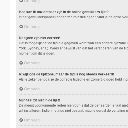
Omhoog
Hoe kan ik onzichtbaar zijn in de online gebruikers lijst?
In het gebruikerspaneel onder "foruminstellingen", vind je de optie
Ver
Omhoog
De tijden zijn niet correct!
Het is mogelijk dat de tijd die gegeven wordt van een andere tijdzone 
York, Sydney, enz.). Wees er bewust van dat het veranderen van de tij
moment om dit te doen.
Omhoog
Ik wijzigde de tijdzone, maar de tijd is nog steeds verkeerd!
Als je zeker bent dat je de correcte tijdzone en zomertijd goed hebt i
Omhoog
Mijn taal zit niet in de lijst!
De meest voorkomende reden hiervoor is dat de beheerder je taal niet ge
wil installeren. Indien het nog niet bestaat, mag je gerust de vertal
Omhoog