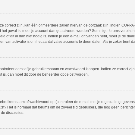
 correct zijn, kan één of meerdere zaken hiervan de oorzaak zijn. Indien COPPA gea
iet het geval is, moet je account dan geactiveerd worden? Sommige forums vereisen 
 of dit al dan niet nodig is. Indien je een e-mail ontvangen hebt, moet je de daar
 van activatie is om het aantal valse accounts te doen dalen. Als je zeker bent d
ontroleer eerst of je gebruikersnaam en wachtwoord kloppen. Indien ze correct zij
out is, dan moet dit door de beheerder opgelost worden.
bruikersnaam of wachtwoord op (controleer de e-mail met je registratie gegevens)
plaatst? Het is normaal dat forums om de zoveel tijd gebruikers, die nog geen beric
 de discussies.