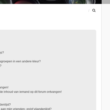
Z
o
e
k
ep?
sgroepen in een andere kleur?
"?
vangen!
te inhoud van iemand op dit forum ontvangen!
denlijst?
 aan mijn vrienden- en/of vijandenlijst?