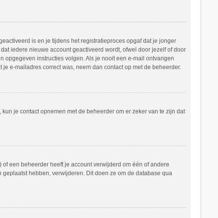
ctiveerd is en je tijdens het registratieproces opgaf dat je jonger
dat iedere nieuwe account geactiveerd wordt, ofwel door jezelf of door
in opgegeven instructies volgen. Als je nooit een e-mail ontvangen
at je e-mailadres correct was, neem dan contact op met de beheerder.
n, kun je contact opnemen met de beheerder om er zeker van te zijn dat
 of een beheerder heeft je account verwijderd om één of andere
hten geplaatst hebben, verwijderen. Dit doen ze om de database qua