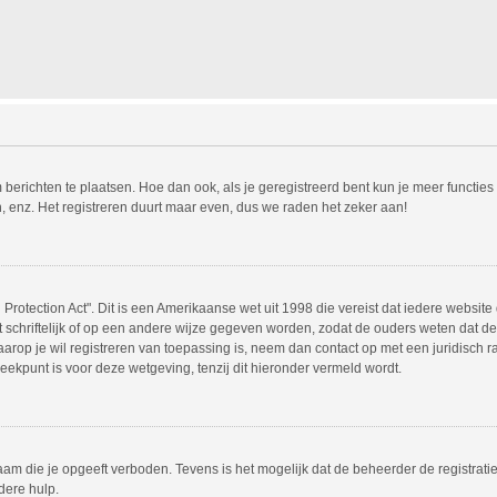
m berichten te plaatsen. Hoe dan ook, als je geregistreerd bent kun je meer functie
, enz. Het registreren duurt maar even, dus we raden het zeker aan!
Protection Act". Dit is een Amerikaanse wet uit 1998 die vereist dat iedere websit
chriftelijk of op een andere wijze gegeven worden, zodat de ouders weten dat de 
 waarop je wil registreren van toepassing is, neem dan contact op met een juridisc
eekpunt is voor deze wetgeving, tenzij dit hieronder vermeld wordt.
am die je opgeeft verboden. Tevens is het mogelijk dat de beheerder de registrati
dere hulp.