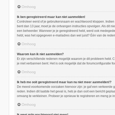
Omhoog
Ik ben geregistreerd maar kan niet aanmelden!
Controleer eerst of je gebruikersnaam en wachtwoord kloppen. Indien ze
bent dan 13 jaar, moet je de ontvangen instructies opvolgen. Als dit n
een beheerder. Wanneer je je geregistreerd hebt, werd ook medegedeeld
hebt, was het opgegeven e-mailadres dan wel juist? Één van de redenen
Omhoog
Waarom kan ik niet aanmelden?
Er zijn verschillende redenen mogelijk waarom je dit probleem hebt. C
je niet verbannen bent. Het is ook mogelijk dat de forumconfiguratie f
Omhoog
Ik heb me ooit geregistreerd maar kan nu niet meer aanmelden!?
De meest voorkomende oorzaken hiervoor zijn: je gaf een verkeerde ge
reden. Indien dit laatste het geval is, heb je dan ooit een bericht ge
omvang te verkleinen. Probeer je opnieuw te registreren en meng je in
Omhoog
Ik weet mijn wachtwoord niet meer!