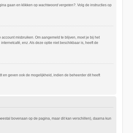
agina gaan en klikken op
wachtwoord vergeten?
. Volg de instructies op
e account misbruiken. Om aangemeld te blijven, moet je bij het
nternetcafé, enz. Als deze optie niet beschikbaar is, heeft de
t en geven ook de mogelijkheid, indien de beheerder dit heeft
 meestal bovenaan op de pagina, maar dit kan verschillen), daarna kun