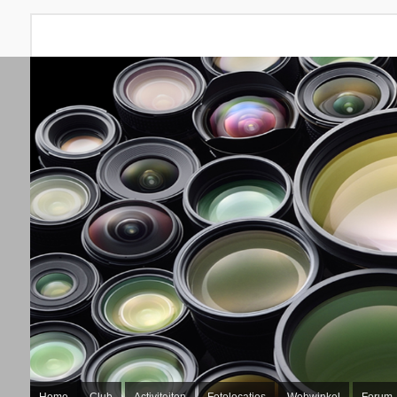
Home
Club
Activiteiten
Fotolocaties
Webwinkel
Forum