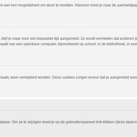
r is wel een mogelijkheid om deze te resetten. Hiervoor moet je naar de aanmeldp
, blijf je maar voor een bepaalde tijd aangemeld. Zo wordt vermeden dat anderen j
aakt van een openbare computer, bijvoorbeeld op school, in de bibliotheek, in een i
emaakt, weer verwijderd worden. Deze cookies zorgen ervoor dat je aangemeld word
tabase. Om ze te wijzigen moet je op de
gebruikerspaneel
link klikken (deze staat