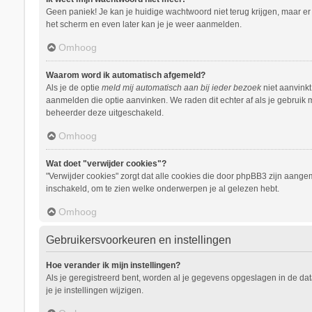
Geen paniek! Je kan je huidige wachtwoord niet terug krijgen, maar e
het scherm en even later kan je je weer aanmelden.
Omhoog
Waarom word ik automatisch afgemeld?
Als je de optie
meld mij automatisch aan bij ieder bezoek
niet aanvinkt
aanmelden die optie aanvinken. We raden dit echter af als je gebruik m
beheerder deze uitgeschakeld.
Omhoog
Wat doet "verwijder cookies"?
"Verwijder cookies" zorgt dat alle cookies die door phpBB3 zijn aang
inschakeld, om te zien welke onderwerpen je al gelezen hebt.
Omhoog
Gebruikersvoorkeuren en instellingen
Hoe verander ik mijn instellingen?
Als je geregistreerd bent, worden al je gegevens opgeslagen in de da
je je instellingen wijzigen.