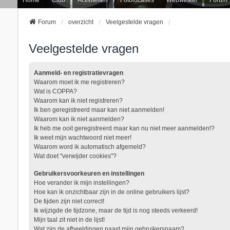
Forum
overzicht
Veelgestelde vragen
Veelgestelde vragen
Aanmeld- en registratievragen
Waarom moet ik me registreren?
Wat is COPPA?
Waarom kan ik niet registreren?
Ik ben geregistreerd maar kan niet aanmelden!
Waarom kan ik niet aanmelden?
Ik heb me ooit geregistreerd maar kan nu niet meer aanmelden!?
Ik weet mijn wachtwoord niet meer!
Waarom word ik automatisch afgemeld?
Wat doet "verwijder cookies"?
Gebruikersvoorkeuren en instellingen
Hoe verander ik mijn instellingen?
Hoe kan ik onzichtbaar zijn in de online gebruikers lijst?
De tijden zijn niet correct!
Ik wijzigde de tijdzone, maar de tijd is nog steeds verkeerd!
Mijn taal zit niet in de lijst!
Wat zijn de afbeeldingen naast mijn gebruikersnaam?