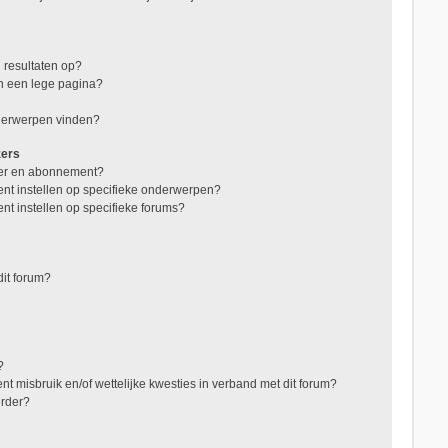
 resultaten op?
in een lege pagina?
nderwerpen vinden?
zers
jzer en abonnement?
nt instellen op specifieke onderwerpen?
nt instellen op specifieke forums?
it forum?
?
t misbruik en/of wettelijke kwesties in verband met dit forum?
erder?