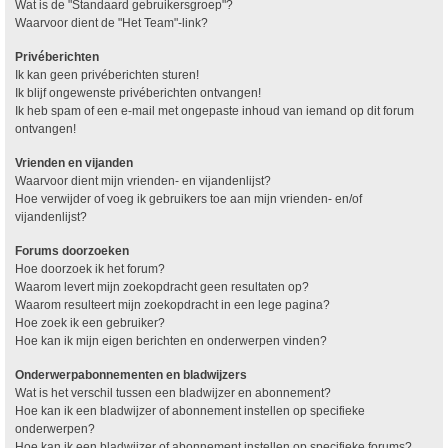
Wat is de "Standaard gebruikersgroep"?
Waarvoor dient de "Het Team"-link?
Privéberichten
Ik kan geen privéberichten sturen!
Ik blijf ongewenste privéberichten ontvangen!
Ik heb spam of een e-mail met ongepaste inhoud van iemand op dit forum
ontvangen!
Vrienden en vijanden
Waarvoor dient mijn vrienden- en vijandenlijst?
Hoe verwijder of voeg ik gebruikers toe aan mijn vrienden- en/of
vijandenlijst?
Forums doorzoeken
Hoe doorzoek ik het forum?
Waarom levert mijn zoekopdracht geen resultaten op?
Waarom resulteert mijn zoekopdracht in een lege pagina?
Hoe zoek ik een gebruiker?
Hoe kan ik mijn eigen berichten en onderwerpen vinden?
Onderwerpabonnementen en bladwijzers
Wat is het verschil tussen een bladwijzer en abonnement?
Hoe kan ik een bladwijzer of abonnement instellen op specifieke
onderwerpen?
Hoe kan ik een bladwijzer of abonnement instellen op specifieke forums?