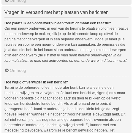
Omhoog
Vragen in verband met het plaatsen van berichten
Hoe plaats ik een onderwerp in een forum of maak een reactie?
Om een nieuw onderwerp in één van de forums te plaatsen of om een reactie
op een onderwerp te maken, klik je op de bijhorende knop op ofwel de
pagina met onderwerpen of in een bepaald onderwerp. Mogelijk moet je je
registreren voor je een nieuw onderwerp kan aanmaken, de permissies die
je al dan niet hebt in het forum staan onderaan de pagina met onderwerpen
of in een onderwerp (de lijst met
je mag geen nieuwe onderwerpen in dit
forum plaatsen, je mag niet antwoorden op een onderwerp in dit forum, enz.
).
Omhoog
Hoe wijzig of verwijder ik een bericht?
Tenzij je de beheerder of een moderator bent, kun je alleen je eigen
berichten wijzigen en verwijderen. Je kunt een bericht wijzigen (soms maar
voor een beperkte tijd nadat het geplaatst is) door te klikken op de
wijzig
knop van het desbetreffende bericht. Als er al iemand op je bericht
gereageerd heeft, komt er onderaan je bericht een klein tekstje dat zegt
hoeveel keer en wanneer je het bericht voor het laatst je gewijzigd hebt. Dit
zal niet verschijnen als nog niemand gereageerd heeft, evenmin als een
beheerder of moderator je bericht gewijzigd heeft. Zij kunnen wel een
mededeling toevoegen, waarom ze je bericht gewijzigd hebben. Het