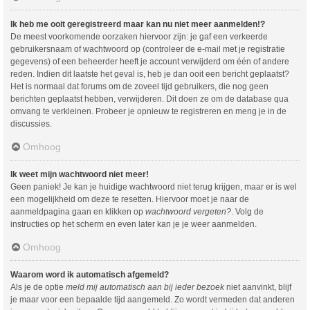
Ik heb me ooit geregistreerd maar kan nu niet meer aanmelden!?
De meest voorkomende oorzaken hiervoor zijn: je gaf een verkeerde
gebruikersnaam of wachtwoord op (controleer de e-mail met je registratie
gegevens) of een beheerder heeft je account verwijderd om één of andere
reden. Indien dit laatste het geval is, heb je dan ooit een bericht geplaatst?
Het is normaal dat forums om de zoveel tijd gebruikers, die nog geen
berichten geplaatst hebben, verwijderen. Dit doen ze om de database qua
omvang te verkleinen. Probeer je opnieuw te registreren en meng je in de
discussies.
Omhoog
Ik weet mijn wachtwoord niet meer!
Geen paniek! Je kan je huidige wachtwoord niet terug krijgen, maar er is wel
een mogelijkheid om deze te resetten. Hiervoor moet je naar de
aanmeldpagina gaan en klikken op
wachtwoord vergeten?
. Volg de
instructies op het scherm en even later kan je je weer aanmelden.
Omhoog
Waarom word ik automatisch afgemeld?
Als je de optie
meld mij automatisch aan bij ieder bezoek
niet aanvinkt, blijf
je maar voor een bepaalde tijd aangemeld. Zo wordt vermeden dat anderen