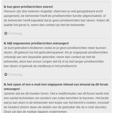
Ik kan geen privéberichten sturen!
Hiervoor zijn drie redenen mogelijk: ofwel ben je niet geregistreerd en/of
aangemeld, de beheerder heeft de privéberichten functie uitgeschakeld, of
de beheerder heeft ingesteld dat je geen privéberichten kan sturen. Indien dit
laatste het geval is, neem dan contact op met de beheerder.
Omhoog
Ik blijf ongewenste privéberichten ontvangen!
Je kunt gebruikers blokkeren zodat ze je geen privéberichten meer kunnen
sturen, dit gebeurt via het gebruikerspaneel. Als je ongepaste privéberichten
ontvangt van een bepaalde gebruiker, neem dan contact op met de
beheerder, deze kan ervoor zorgen dat hij of zij niet langer privéberichten
kan sturen of gebruik de meldknop in het privébericht.
Omhoog
Ik heb spam of een e-mail met ongepaste inhoud van iemand op dit forum
ontvangen!
Jammer dat we dit moeten horen. Het e-mailformulier van dit forum werkt met
een aantal technieken om zenders van zulke berichten te traceren. Het beste
wat je kan doen is de beheerder een kopie van het bericht e-mailen, inclusief
de headers (hierin staan de details van de gebruiker die de e-mail stuurde).
Deze zal dan de nodige stappen ondernemen.