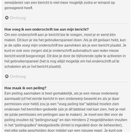
verwijderen van een bericht is niet meer mogelijk zodra er iemand op
gereageerd heeft.
Omhoog
Hoe voeg ik een onderschrift toe aan mijn bericht?
Om een onderschrift aan je bericht toe te voegen, moet je er eerst één
maken. Dit kun je via het gebruikerspaneel doen. Als je dit gedaan hebt, kun
je de optie
voeg mijn onderschrift toe
aanvinken als je een bericht plaatst. Je
kunt er ook voor zorgen dat je onderschrift automatisch aan ieder nieuw
bericht wordt toegevoegd. Dit doe je door de bijhorende optie te activeren in
het gebruikerspaneel (het is nog altijd mogelijk om het onderschrift uit te
schakelen als je het bericht plaatst).
Omhoog
Hoe maak ik een peiling?
Een peiling aanmaken is heel gemakkelijk, als je een nieuw onderwerp
aanmaakt (of het eerste bericht in een onderwerp bewerkt en als je daar
permissies voor hebt) zou je een "voeg peiling toe" tabblad moeten zien
onderaan het berichten-gedeelte (als je dit tabblad niet kan zien, heb je niet
de juiste permissies om peilingen aan te maken). Je moet een titel voor de
peiling invullen bij "peilingsvraag" en dan minstens 2 mogelijkheden invullen
in het "peilingopties"-tekstgedeelte (limiet is ingesteld door de beheerder),
met elke optie gescheiden door middel van een nieuwe regel. Je kunt ook