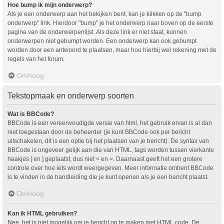
Hoe bump ik mijn onderwerp?
Als je een onderwerp aan het bekijken bent, kan je klikken op de "bump
onderwerp" link. Hierdoor "bump" je het onderwerp naar boven op de eerste
pagina van de onderwerpenlijst. Als deze link er niet staat, kunnen
onderwerpen niet gebumpt worden. Een onderwerp kan ook gebumpt
worden door een antwoord te plaatsen, maar hou hierbij wel rekening met de
regels van het forum.
Omhoog
Tekstopmaak en onderwerp soorten
Wat is BBCode?
BBCode is een vereenvoudigde versie van html, het gebruik ervan is al dan
niet toegestaan door de beheerder (je kunt BBCode ook per bericht
uitschakelen, dit is een optie bij het plaatsen van je bericht). De syntax van
BBCode is ongeveer gelijk aan die van HTML, tags worden tussen vierkante
haakjes [ en ] geplaatst, dus niet < en >. Daarnaast geeft het een grotere
controle over hoe iets wordt weergegeven. Meer informatie omtrent BBCode
is te vinden in de handleiding die je kunt openen als je een bericht plaatst.
Omhoog
Kan ik HTML gebruiken?
Nee, het is niet mogelijk om je bericht op te maken met HTML code. De