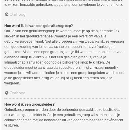
te wijzen, bepaalde gebruikers toegang tot een privéforum te verlenen, enz.
Omhoog
Hoe word ik lid van een gebruikersgroep?
Om lid van een gebruikersgroep te worden, moet je op de bijhorende link
klikken in het gebruikerspaneel, waarna je een overzicht van alle
gebruikersgroepen krijgt. Niet alle groepen zijn vrij toegankelijk, ze vereisen
een goedkeuring van je lidmaatschap en hebben soms zelf verborgen
gebruikers. Als het een open groep is, kan je lid worden door op de hiervoor
dienende knop te klikken. Als het een gesloten groep is, kan je je
lidmaatschap aanvragen door op de bijhorende knop te klikken. De
groepsleider moet je aanvraag dan goedkeuren, hij of zij vraagt mogelijk
waarom je lid wil worden. Indien je niet tot een groep toegelaten wordt, moet
je de groepsleider niet lastig vallen, hij of zij heeft een reden om je te
weigeren.
Omhoog
Hoe word ik een groepsleider?
Gebruikersgroepen worden door de beheerder gemaakt, deze beslist dus
ook wie de groepsleider is. Als je een gebruikersgroep wil starten, moet je
contact opnemen met de beheerder, dit kan door hem/haar een privébericht
te sturen.