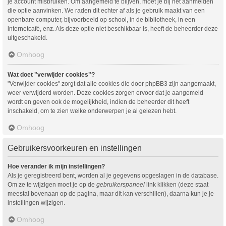
je account misbruiken. Om aangemeld te blijven, moet je bij het aanmelden
die optie aanvinken. We raden dit echter af als je gebruik maakt van een
openbare computer, bijvoorbeeld op school, in de bibliotheek, in een
internetcafé, enz. Als deze optie niet beschikbaar is, heeft de beheerder deze
uitgeschakeld.
Omhoog
Wat doet "verwijder cookies"?
"Verwijder cookies" zorgt dat alle cookies die door phpBB3 zijn aangemaakt,
weer verwijderd worden. Deze cookies zorgen ervoor dat je aangemeld
wordt en geven ook de mogelijkheid, indien de beheerder dit heeft
inschakeld, om te zien welke onderwerpen je al gelezen hebt.
Omhoog
Gebruikersvoorkeuren en instellingen
Hoe verander ik mijn instellingen?
Als je geregistreerd bent, worden al je gegevens opgeslagen in de database.
Om ze te wijzigen moet je op de
gebruikerspaneel
link klikken (deze staat
meestal bovenaan op de pagina, maar dit kan verschillen), daarna kun je je
instellingen wijzigen.
Omhoog