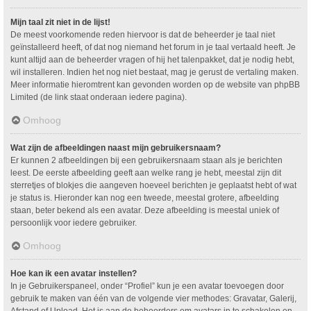
Mijn taal zit niet in de lijst!
De meest voorkomende reden hiervoor is dat de beheerder je taal niet
geïnstalleerd heeft, of dat nog niemand het forum in je taal vertaald heeft. Je
kunt altijd aan de beheerder vragen of hij het talenpakket, dat je nodig hebt,
wil installeren. Indien het nog niet bestaat, mag je gerust de vertaling maken.
Meer informatie hieromtrent kan gevonden worden op de website van phpBB
Limited (de link staat onderaan iedere pagina).
Omhoog
Wat zijn de afbeeldingen naast mijn gebruikersnaam?
Er kunnen 2 afbeeldingen bij een gebruikersnaam staan als je berichten
leest. De eerste afbeelding geeft aan welke rang je hebt, meestal zijn dit
sterretjes of blokjes die aangeven hoeveel berichten je geplaatst hebt of wat
je status is. Hieronder kan nog een tweede, meestal grotere, afbeelding
staan, beter bekend als een avatar. Deze afbeelding is meestal uniek of
persoonlijk voor iedere gebruiker.
Omhoog
Hoe kan ik een avatar instellen?
In je Gebruikerspaneel, onder “Profiel” kun je een avatar toevoegen door
gebruik te maken van één van de volgende vier methodes: Gravatar, Galerij,
Afstand of Upload. Het is aan de beheerders om avatars in te schakelen en