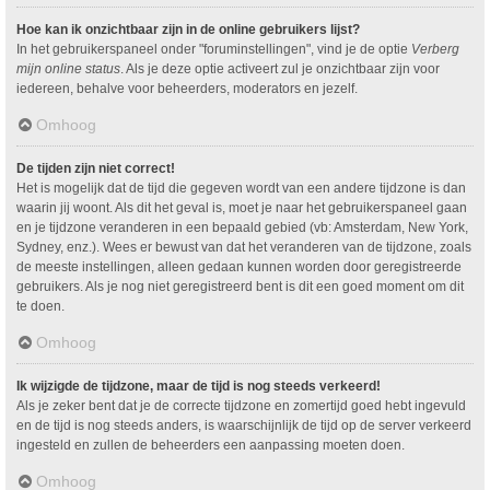
Hoe kan ik onzichtbaar zijn in de online gebruikers lijst?
In het gebruikerspaneel onder "foruminstellingen", vind je de optie
Verberg
mijn online status
. Als je deze optie activeert zul je onzichtbaar zijn voor
iedereen, behalve voor beheerders, moderators en jezelf.
Omhoog
De tijden zijn niet correct!
Het is mogelijk dat de tijd die gegeven wordt van een andere tijdzone is dan
waarin jij woont. Als dit het geval is, moet je naar het gebruikerspaneel gaan
en je tijdzone veranderen in een bepaald gebied (vb: Amsterdam, New York,
Sydney, enz.). Wees er bewust van dat het veranderen van de tijdzone, zoals
de meeste instellingen, alleen gedaan kunnen worden door geregistreerde
gebruikers. Als je nog niet geregistreerd bent is dit een goed moment om dit
te doen.
Omhoog
Ik wijzigde de tijdzone, maar de tijd is nog steeds verkeerd!
Als je zeker bent dat je de correcte tijdzone en zomertijd goed hebt ingevuld
en de tijd is nog steeds anders, is waarschijnlijk de tijd op de server verkeerd
ingesteld en zullen de beheerders een aanpassing moeten doen.
Omhoog