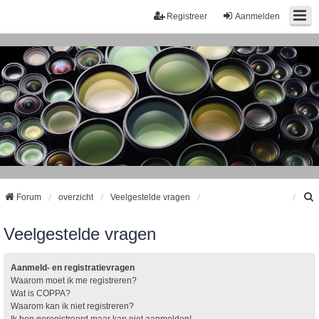
Registreer
Aanmelden
Forum
overzicht
Veelgestelde vragen
Veelgestelde vragen
k
Aanmeld- en registratievragen
Waarom moet ik me registreren?
Wat is COPPA?
Waarom kan ik niet registreren?
Ik ben geregistreerd maar kan niet aanmelden!