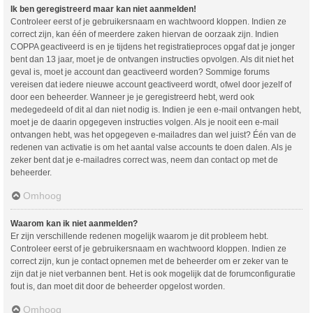
Ik ben geregistreerd maar kan niet aanmelden!
Controleer eerst of je gebruikersnaam en wachtwoord kloppen. Indien ze
correct zijn, kan één of meerdere zaken hiervan de oorzaak zijn. Indien
COPPA geactiveerd is en je tijdens het registratieproces opgaf dat je jonger
bent dan 13 jaar, moet je de ontvangen instructies opvolgen. Als dit niet het
geval is, moet je account dan geactiveerd worden? Sommige forums
vereisen dat iedere nieuwe account geactiveerd wordt, ofwel door jezelf of
door een beheerder. Wanneer je je geregistreerd hebt, werd ook
medegedeeld of dit al dan niet nodig is. Indien je een e-mail ontvangen hebt,
moet je de daarin opgegeven instructies volgen. Als je nooit een e-mail
ontvangen hebt, was het opgegeven e-mailadres dan wel juist? Één van de
redenen van activatie is om het aantal valse accounts te doen dalen. Als je
zeker bent dat je e-mailadres correct was, neem dan contact op met de
beheerder.
Omhoog
Waarom kan ik niet aanmelden?
Er zijn verschillende redenen mogelijk waarom je dit probleem hebt.
Controleer eerst of je gebruikersnaam en wachtwoord kloppen. Indien ze
correct zijn, kun je contact opnemen met de beheerder om er zeker van te
zijn dat je niet verbannen bent. Het is ook mogelijk dat de forumconfiguratie
fout is, dan moet dit door de beheerder opgelost worden.
Omhoog