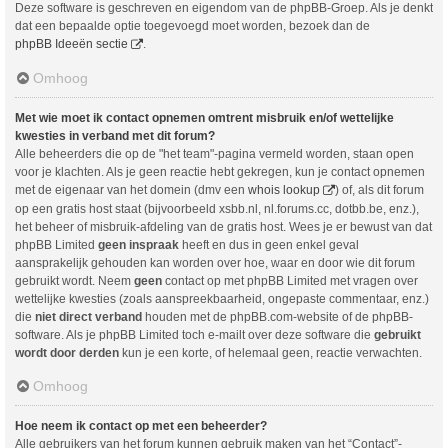
Deze software is geschreven en eigendom van de phpBB-Groep. Als je denkt
dat een bepaalde optie toegevoegd moet worden, bezoek dan de
phpBB Ideeën sectie
.
Omhoog
Met wie moet ik contact opnemen omtrent misbruik en/of wettelijke
kwesties in verband met dit forum?
Alle beheerders die op de "het team"-pagina vermeld worden, staan open
voor je klachten. Als je geen reactie hebt gekregen, kun je contact opnemen
met de eigenaar van het domein (dmv een
whois lookup
) of, als dit forum
op een gratis host staat (bijvoorbeeld xsbb.nl, nl.forums.cc, dotbb.be, enz.),
het beheer of misbruik-afdeling van de gratis host. Wees je er bewust van dat
phpBB Limited
geen inspraak
heeft en dus in geen enkel geval
aansprakelijk gehouden kan worden over hoe, waar en door wie dit forum
gebruikt wordt. Neem
geen
contact op met phpBB Limited met vragen over
wettelijke kwesties (zoals aanspreekbaarheid, ongepaste commentaar, enz.)
die
niet direct verband
houden met de phpBB.com-website of de phpBB-
software. Als je phpBB Limited toch e-mailt over deze software die
gebruikt
wordt door derden
kun je een korte, of helemaal geen, reactie verwachten.
Omhoog
Hoe neem ik contact op met een beheerder?
Alle gebruikers van het forum kunnen gebruik maken van het “Contact”-