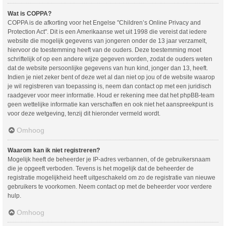
Wat is COPPA?
COPPA is de afkorting voor het Engelse "Children’s Online Privacy and
Protection Act". Dit is een Amerikaanse wet uit 1998 die vereist dat iedere
website die mogelijk gegevens van jongeren onder de 13 jaar verzamelt,
hiervoor de toestemming heeft van de ouders. Deze toestemming moet
schriftelijk of op een andere wijze gegeven worden, zodat de ouders weten
dat de website persoonlijke gegevens van hun kind, jonger dan 13, heeft.
Indien je niet zeker bent of deze wet al dan niet op jou of de website waarop
je wil registreren van toepassing is, neem dan contact op met een juridisch
raadgever voor meer informatie. Houd er rekening mee dat het phpBB-team
geen wettelijke informatie kan verschaffen en ook niet het aanspreekpunt is
voor deze wetgeving, tenzij dit hieronder vermeld wordt.
Omhoog
Waarom kan ik niet registreren?
Mogelijk heeft de beheerder je IP-adres verbannen, of de gebruikersnaam
die je opgeeft verboden. Tevens is het mogelijk dat de beheerder de
registratie mogelijkheid heeft uitgeschakeld om zo de registratie van nieuwe
gebruikers te voorkomen. Neem contact op met de beheerder voor verdere
hulp.
Omhoog