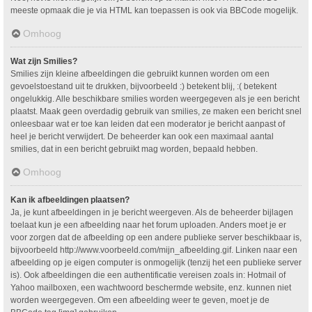
meeste opmaak die je via HTML kan toepassen is ook via BBCode mogelijk.
Omhoog
Wat zijn Smilies?
Smilies zijn kleine afbeeldingen die gebruikt kunnen worden om een
gevoelstoestand uit te drukken, bijvoorbeeld :) betekent blij, :( betekent
ongelukkig. Alle beschikbare smilies worden weergegeven als je een bericht
plaatst. Maak geen overdadig gebruik van smilies, ze maken een bericht snel
onleesbaar wat er toe kan leiden dat een moderator je bericht aanpast of
heel je bericht verwijdert. De beheerder kan ook een maximaal aantal
smilies, dat in een bericht gebruikt mag worden, bepaald hebben.
Omhoog
Kan ik afbeeldingen plaatsen?
Ja, je kunt afbeeldingen in je bericht weergeven. Als de beheerder bijlagen
toelaat kun je een afbeelding naar het forum uploaden. Anders moet je er
voor zorgen dat de afbeelding op een andere publieke server beschikbaar is,
bijvoorbeeld http://www.voorbeeld.com/mijn_afbeelding.gif. Linken naar een
afbeelding op je eigen computer is onmogelijk (tenzij het een publieke server
is). Ook afbeeldingen die een authentificatie vereisen zoals in: Hotmail of
Yahoo mailboxen, een wachtwoord beschermde website, enz. kunnen niet
worden weergegeven. Om een afbeelding weer te geven, moet je de