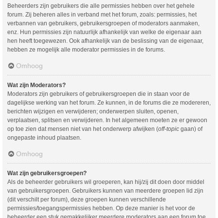
Beheerders zijn gebruikers die alle permissies hebben over het gehele
forum. Zij beheren alles in verband met het forum, zoals: permissies, het
verbannen van gebruikers, gebruikersgroepen of moderators aanmaken,
enz. Hun permissies zijn natuurlijk afhankelijk van welke de eigenaar aan
hen heeft toegewezen. Ook afhankelijk van de beslissing van de eigenaar,
hebben ze mogelijk alle moderator permissies in de forums.
Omhoog
Wat zijn Moderators?
Moderators zijn gebruikers of gebruikersgroepen die in staan voor de
dagelijkse werking van het forum. Ze kunnen, in de forums die ze modereren,
berichten wijzigen en verwijderen; onderwerpen sluiten, openen,
verplaatsen, splitsen en verwijderen. In het algemeen moeten ze er gewoon
op toe zien dat mensen niet van het onderwerp afwijken (
off-topic
gaan) of
ongepaste inhoud plaatsen.
Omhoog
Wat zijn gebruikersgroepen?
Als de beheerder gebruikers wil groeperen, kan hij/zij dit doen door middel
van gebruikersgroepen. Gebruikers kunnen van meerdere groepen lid zijn
(dit verschilt per forum), deze groepen kunnen verschillende
permissies/toegangspermissies hebben. Op deze manier is het voor de
beheerder een stuk gemakkelijker meerdere moderators aan een forum toe