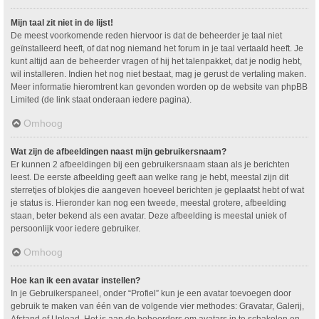
Mijn taal zit niet in de lijst!
De meest voorkomende reden hiervoor is dat de beheerder je taal niet
geïnstalleerd heeft, of dat nog niemand het forum in je taal vertaald heeft. Je
kunt altijd aan de beheerder vragen of hij het talenpakket, dat je nodig hebt,
wil installeren. Indien het nog niet bestaat, mag je gerust de vertaling maken.
Meer informatie hieromtrent kan gevonden worden op de website van phpBB
Limited (de link staat onderaan iedere pagina).
Omhoog
Wat zijn de afbeeldingen naast mijn gebruikersnaam?
Er kunnen 2 afbeeldingen bij een gebruikersnaam staan als je berichten
leest. De eerste afbeelding geeft aan welke rang je hebt, meestal zijn dit
sterretjes of blokjes die aangeven hoeveel berichten je geplaatst hebt of wat
je status is. Hieronder kan nog een tweede, meestal grotere, afbeelding
staan, beter bekend als een avatar. Deze afbeelding is meestal uniek of
persoonlijk voor iedere gebruiker.
Omhoog
Hoe kan ik een avatar instellen?
In je Gebruikerspaneel, onder “Profiel” kun je een avatar toevoegen door
gebruik te maken van één van de volgende vier methodes: Gravatar, Galerij,
Afstand of Upload. Het is aan de beheerders om avatars in te schakelen en