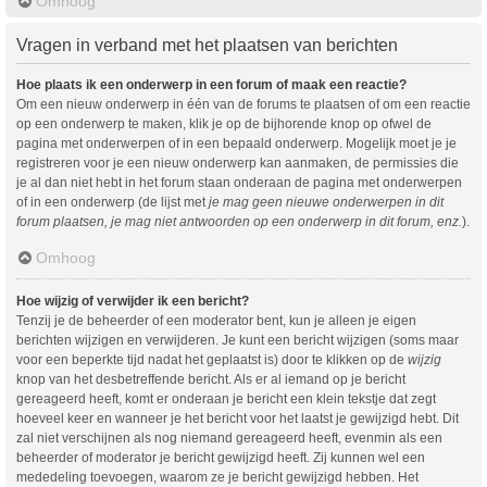
Omhoog
Vragen in verband met het plaatsen van berichten
Hoe plaats ik een onderwerp in een forum of maak een reactie?
Om een nieuw onderwerp in één van de forums te plaatsen of om een reactie
op een onderwerp te maken, klik je op de bijhorende knop op ofwel de
pagina met onderwerpen of in een bepaald onderwerp. Mogelijk moet je je
registreren voor je een nieuw onderwerp kan aanmaken, de permissies die
je al dan niet hebt in het forum staan onderaan de pagina met onderwerpen
of in een onderwerp (de lijst met
je mag geen nieuwe onderwerpen in dit
forum plaatsen, je mag niet antwoorden op een onderwerp in dit forum, enz.
).
Omhoog
Hoe wijzig of verwijder ik een bericht?
Tenzij je de beheerder of een moderator bent, kun je alleen je eigen
berichten wijzigen en verwijderen. Je kunt een bericht wijzigen (soms maar
voor een beperkte tijd nadat het geplaatst is) door te klikken op de
wijzig
knop van het desbetreffende bericht. Als er al iemand op je bericht
gereageerd heeft, komt er onderaan je bericht een klein tekstje dat zegt
hoeveel keer en wanneer je het bericht voor het laatst je gewijzigd hebt. Dit
zal niet verschijnen als nog niemand gereageerd heeft, evenmin als een
beheerder of moderator je bericht gewijzigd heeft. Zij kunnen wel een
mededeling toevoegen, waarom ze je bericht gewijzigd hebben. Het