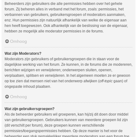
Beheerders zijn gebruikers die alle permissies hebben over het gehele
forum. Zij beheren alles in verband met het forum, zoals: permissies, het
verbannen van gebruikers, gebruikersgroepen of moderators aanmaken,
enz. Hun permissies zijn natuurlijk afhankelijk van welke de eigenaar aan
hen heeft toegewezen. Ook afhankelijk van de beslissing van de eigenaar,
hebben ze mogelijk alle moderator permissies in de forums.
Omhoog
Wat zijn Moderators?
Moderators zijn gebruikers of gebruikersgroepen die in staan voor de
dagelijkse werking van het forum. Ze kunnen, in de forums die ze modereren,
berichten wijzigen en verwijderen; onderwerpen sluiten, openen,
verplaatsen, splitsen en verwijderen. In het algemeen moeten ze er gewoon
op toe zien dat mensen niet van het onderwerp afwijken (
off-topic
gaan) of
ongepaste inhoud plaatsen.
Omhoog
Wat zijn gebruikersgroepen?
Als de beheerder gebruikers wil groeperen, kan hij/zij dit doen door middel
van gebruikersgroepen. Gebruikers kunnen van meerdere groepen lid zijn
(dit verschilt per forum), deze groepen kunnen verschillende
permissies/toegangspermissies hebben. Op deze manier is het voor de
beheerder een stuk gemakkelijker meerdere moderators aan een forum toe