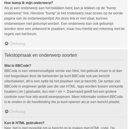
Hoe bump ik mijn onderwerp?
Als je een onderwerp aan het bekijken bent, kan je klikken op de "bump
onderwerp" link. Hierdoor "bump" je het onderwerp naar boven op de eerste
pagina van de onderwerpenlijst. Als deze link er niet staat, kunnen
onderwerpen niet gebumpt worden. Een onderwerp kan ook gebumpt
worden door een antwoord te plaatsen, maar hou hierbij wel rekening met de
regels van het forum.
Omhoog
Tekstopmaak en onderwerp soorten
Wat is BBCode?
BBCode is een vereenvoudigde versie van html, het gebruik ervan is al dan
niet toegestaan door de beheerder (je kunt BBCode ook per bericht
uitschakelen, dit is een optie bij het plaatsen van je bericht). De syntax van
BBCode is ongeveer gelijk aan die van HTML, tags worden tussen vierkante
haakjes [ en ] geplaatst, dus niet < en >. Daarnaast geeft het een grotere
controle over hoe iets wordt weergegeven. Meer informatie omtrent BBCode
is te vinden in de handleiding die je kunt openen als je een bericht plaatst.
Omhoog
Kan ik HTML gebruiken?
Nee, het is niet mogelijk om je bericht op te maken met HTML code. De