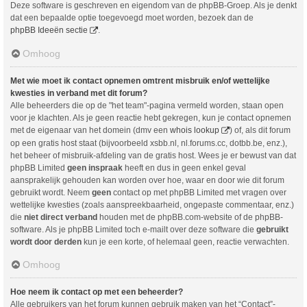
Deze software is geschreven en eigendom van de phpBB-Groep. Als je denkt
dat een bepaalde optie toegevoegd moet worden, bezoek dan de
phpBB Ideeën sectie
.
Omhoog
Met wie moet ik contact opnemen omtrent misbruik en/of wettelijke
kwesties in verband met dit forum?
Alle beheerders die op de "het team"-pagina vermeld worden, staan open
voor je klachten. Als je geen reactie hebt gekregen, kun je contact opnemen
met de eigenaar van het domein (dmv een
whois lookup
) of, als dit forum
op een gratis host staat (bijvoorbeeld xsbb.nl, nl.forums.cc, dotbb.be, enz.),
het beheer of misbruik-afdeling van de gratis host. Wees je er bewust van dat
phpBB Limited
geen inspraak
heeft en dus in geen enkel geval
aansprakelijk gehouden kan worden over hoe, waar en door wie dit forum
gebruikt wordt. Neem
geen
contact op met phpBB Limited met vragen over
wettelijke kwesties (zoals aanspreekbaarheid, ongepaste commentaar, enz.)
die
niet direct verband
houden met de phpBB.com-website of de phpBB-
software. Als je phpBB Limited toch e-mailt over deze software die
gebruikt
wordt door derden
kun je een korte, of helemaal geen, reactie verwachten.
Omhoog
Hoe neem ik contact op met een beheerder?
Alle gebruikers van het forum kunnen gebruik maken van het “Contact”-