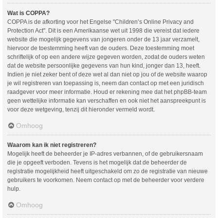
Wat is COPPA?
COPPA is de afkorting voor het Engelse "Children’s Online Privacy and
Protection Act". Dit is een Amerikaanse wet uit 1998 die vereist dat iedere
website die mogelijk gegevens van jongeren onder de 13 jaar verzamelt,
hiervoor de toestemming heeft van de ouders. Deze toestemming moet
schriftelijk of op een andere wijze gegeven worden, zodat de ouders weten
dat de website persoonlijke gegevens van hun kind, jonger dan 13, heeft.
Indien je niet zeker bent of deze wet al dan niet op jou of de website waarop
je wil registreren van toepassing is, neem dan contact op met een juridisch
raadgever voor meer informatie. Houd er rekening mee dat het phpBB-team
geen wettelijke informatie kan verschaffen en ook niet het aanspreekpunt is
voor deze wetgeving, tenzij dit hieronder vermeld wordt.
Omhoog
Waarom kan ik niet registreren?
Mogelijk heeft de beheerder je IP-adres verbannen, of de gebruikersnaam
die je opgeeft verboden. Tevens is het mogelijk dat de beheerder de
registratie mogelijkheid heeft uitgeschakeld om zo de registratie van nieuwe
gebruikers te voorkomen. Neem contact op met de beheerder voor verdere
hulp.
Omhoog