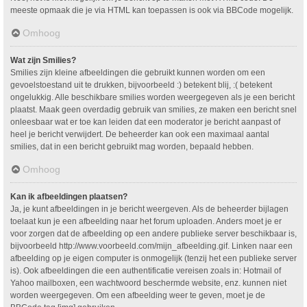
meeste opmaak die je via HTML kan toepassen is ook via BBCode mogelijk.
Omhoog
Wat zijn Smilies?
Smilies zijn kleine afbeeldingen die gebruikt kunnen worden om een
gevoelstoestand uit te drukken, bijvoorbeeld :) betekent blij, :( betekent
ongelukkig. Alle beschikbare smilies worden weergegeven als je een bericht
plaatst. Maak geen overdadig gebruik van smilies, ze maken een bericht snel
onleesbaar wat er toe kan leiden dat een moderator je bericht aanpast of
heel je bericht verwijdert. De beheerder kan ook een maximaal aantal
smilies, dat in een bericht gebruikt mag worden, bepaald hebben.
Omhoog
Kan ik afbeeldingen plaatsen?
Ja, je kunt afbeeldingen in je bericht weergeven. Als de beheerder bijlagen
toelaat kun je een afbeelding naar het forum uploaden. Anders moet je er
voor zorgen dat de afbeelding op een andere publieke server beschikbaar is,
bijvoorbeeld http://www.voorbeeld.com/mijn_afbeelding.gif. Linken naar een
afbeelding op je eigen computer is onmogelijk (tenzij het een publieke server
is). Ook afbeeldingen die een authentificatie vereisen zoals in: Hotmail of
Yahoo mailboxen, een wachtwoord beschermde website, enz. kunnen niet
worden weergegeven. Om een afbeelding weer te geven, moet je de