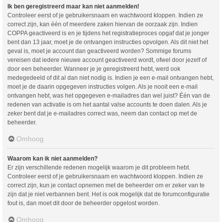
Ik ben geregistreerd maar kan niet aanmelden!
Controleer eerst of je gebruikersnaam en wachtwoord kloppen. Indien ze
correct zijn, kan één of meerdere zaken hiervan de oorzaak zijn. Indien
COPPA geactiveerd is en je tijdens het registratieproces opgaf dat je jonger
bent dan 13 jaar, moet je de ontvangen instructies opvolgen. Als dit niet het
geval is, moet je account dan geactiveerd worden? Sommige forums
vereisen dat iedere nieuwe account geactiveerd wordt, ofwel door jezelf of
door een beheerder. Wanneer je je geregistreerd hebt, werd ook
medegedeeld of dit al dan niet nodig is. Indien je een e-mail ontvangen hebt,
moet je de daarin opgegeven instructies volgen. Als je nooit een e-mail
ontvangen hebt, was het opgegeven e-mailadres dan wel juist? Één van de
redenen van activatie is om het aantal valse accounts te doen dalen. Als je
zeker bent dat je e-mailadres correct was, neem dan contact op met de
beheerder.
Omhoog
Waarom kan ik niet aanmelden?
Er zijn verschillende redenen mogelijk waarom je dit probleem hebt.
Controleer eerst of je gebruikersnaam en wachtwoord kloppen. Indien ze
correct zijn, kun je contact opnemen met de beheerder om er zeker van te
zijn dat je niet verbannen bent. Het is ook mogelijk dat de forumconfiguratie
fout is, dan moet dit door de beheerder opgelost worden.
Omhoog