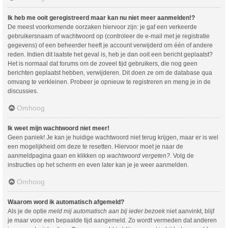
Ik heb me ooit geregistreerd maar kan nu niet meer aanmelden!?
De meest voorkomende oorzaken hiervoor zijn: je gaf een verkeerde
gebruikersnaam of wachtwoord op (controleer de e-mail met je registratie
gegevens) of een beheerder heeft je account verwijderd om één of andere
reden. Indien dit laatste het geval is, heb je dan ooit een bericht geplaatst?
Het is normaal dat forums om de zoveel tijd gebruikers, die nog geen
berichten geplaatst hebben, verwijderen. Dit doen ze om de database qua
omvang te verkleinen. Probeer je opnieuw te registreren en meng je in de
discussies.
Omhoog
Ik weet mijn wachtwoord niet meer!
Geen paniek! Je kan je huidige wachtwoord niet terug krijgen, maar er is wel
een mogelijkheid om deze te resetten. Hiervoor moet je naar de
aanmeldpagina gaan en klikken op
wachtwoord vergeten?
. Volg de
instructies op het scherm en even later kan je je weer aanmelden.
Omhoog
Waarom word ik automatisch afgemeld?
Als je de optie
meld mij automatisch aan bij ieder bezoek
niet aanvinkt, blijf
je maar voor een bepaalde tijd aangemeld. Zo wordt vermeden dat anderen