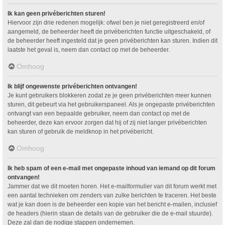
Ik kan geen privéberichten sturen!
Hiervoor zijn drie redenen mogelijk: ofwel ben je niet geregistreerd en/of
aangemeld, de beheerder heeft de privéberichten functie uitgeschakeld, of
de beheerder heeft ingesteld dat je geen privéberichten kan sturen. Indien dit
laatste het geval is, neem dan contact op met de beheerder.
Omhoog
Ik blijf ongewenste privéberichten ontvangen!
Je kunt gebruikers blokkeren zodat ze je geen privéberichten meer kunnen
sturen, dit gebeurt via het gebruikerspaneel. Als je ongepaste privéberichten
ontvangt van een bepaalde gebruiker, neem dan contact op met de
beheerder, deze kan ervoor zorgen dat hij of zij niet langer privéberichten
kan sturen of gebruik de meldknop in het privébericht.
Omhoog
Ik heb spam of een e-mail met ongepaste inhoud van iemand op dit forum
ontvangen!
Jammer dat we dit moeten horen. Het e-mailformulier van dit forum werkt met
een aantal technieken om zenders van zulke berichten te traceren. Het beste
wat je kan doen is de beheerder een kopie van het bericht e-mailen, inclusief
de headers (hierin staan de details van de gebruiker die de e-mail stuurde).
Deze zal dan de nodige stappen ondernemen.