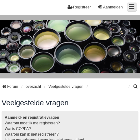
Registreer
Aanmelden
Forum
overzicht
Veelgestelde vragen
Veelgestelde vragen
k
Aanmeld- en registratievragen
Waarom moet ik me registreren?
Wat is COPPA?
Waarom kan ik niet registreren?
Ik ben geregistreerd maar kan niet aanmelden!