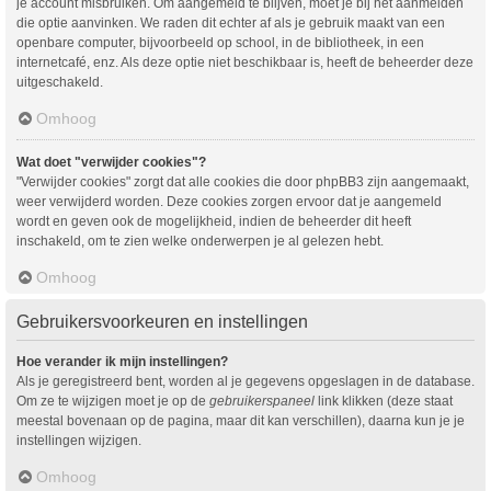
je account misbruiken. Om aangemeld te blijven, moet je bij het aanmelden
die optie aanvinken. We raden dit echter af als je gebruik maakt van een
openbare computer, bijvoorbeeld op school, in de bibliotheek, in een
internetcafé, enz. Als deze optie niet beschikbaar is, heeft de beheerder deze
uitgeschakeld.
Omhoog
Wat doet "verwijder cookies"?
"Verwijder cookies" zorgt dat alle cookies die door phpBB3 zijn aangemaakt,
weer verwijderd worden. Deze cookies zorgen ervoor dat je aangemeld
wordt en geven ook de mogelijkheid, indien de beheerder dit heeft
inschakeld, om te zien welke onderwerpen je al gelezen hebt.
Omhoog
Gebruikersvoorkeuren en instellingen
Hoe verander ik mijn instellingen?
Als je geregistreerd bent, worden al je gegevens opgeslagen in de database.
Om ze te wijzigen moet je op de
gebruikerspaneel
link klikken (deze staat
meestal bovenaan op de pagina, maar dit kan verschillen), daarna kun je je
instellingen wijzigen.
Omhoog