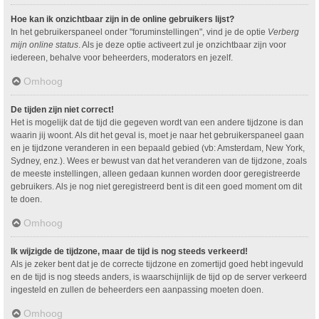
Hoe kan ik onzichtbaar zijn in de online gebruikers lijst?
In het gebruikerspaneel onder "foruminstellingen", vind je de optie
Verberg
mijn online status
. Als je deze optie activeert zul je onzichtbaar zijn voor
iedereen, behalve voor beheerders, moderators en jezelf.
Omhoog
De tijden zijn niet correct!
Het is mogelijk dat de tijd die gegeven wordt van een andere tijdzone is dan
waarin jij woont. Als dit het geval is, moet je naar het gebruikerspaneel gaan
en je tijdzone veranderen in een bepaald gebied (vb: Amsterdam, New York,
Sydney, enz.). Wees er bewust van dat het veranderen van de tijdzone, zoals
de meeste instellingen, alleen gedaan kunnen worden door geregistreerde
gebruikers. Als je nog niet geregistreerd bent is dit een goed moment om dit
te doen.
Omhoog
Ik wijzigde de tijdzone, maar de tijd is nog steeds verkeerd!
Als je zeker bent dat je de correcte tijdzone en zomertijd goed hebt ingevuld
en de tijd is nog steeds anders, is waarschijnlijk de tijd op de server verkeerd
ingesteld en zullen de beheerders een aanpassing moeten doen.
Omhoog