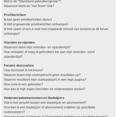
Wat is de "Standaard gebruikersgroep"?
Waarvoor dient de "Het Team"-link?
Privéberichten
Ik kan geen privéberichten sturen!
Ik blijf ongewenste privéberichten ontvangen!
Ik heb spam of een e-mail met ongepaste inhoud van iemand op dit forum
ontvangen!
Vrienden en vijanden
Waarvoor dient mijn vrienden- en vijandenlijst?
Hoe verwijder of voeg ik gebruikers toe aan mijn vrienden- en/of
vijandenlijst?
Forums doorzoeken
Hoe doorzoek ik het forum?
Waarom levert mijn zoekopdracht geen resultaten op?
Waarom resulteert mijn zoekopdracht in een lege pagina?
Hoe zoek ik een gebruiker?
Hoe kan ik mijn eigen berichten en onderwerpen vinden?
Onderwerpabonnementen en bladwijzers
Wat is het verschil tussen een bladwijzer en abonnement?
Hoe kan ik een bladwijzer of abonnement instellen op specifieke
onderwerpen?
Hoe kan ik een bladwijzer of abonnement instellen op specifieke forums?