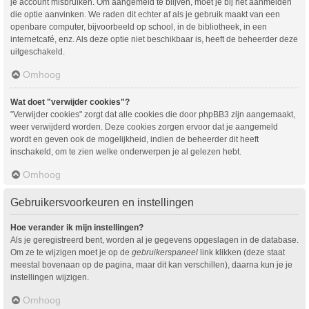
je account misbruiken. Om aangemeld te blijven, moet je bij het aanmelden
die optie aanvinken. We raden dit echter af als je gebruik maakt van een
openbare computer, bijvoorbeeld op school, in de bibliotheek, in een
internetcafé, enz. Als deze optie niet beschikbaar is, heeft de beheerder deze
uitgeschakeld.
Omhoog
Wat doet "verwijder cookies"?
"Verwijder cookies" zorgt dat alle cookies die door phpBB3 zijn aangemaakt,
weer verwijderd worden. Deze cookies zorgen ervoor dat je aangemeld
wordt en geven ook de mogelijkheid, indien de beheerder dit heeft
inschakeld, om te zien welke onderwerpen je al gelezen hebt.
Omhoog
Gebruikersvoorkeuren en instellingen
Hoe verander ik mijn instellingen?
Als je geregistreerd bent, worden al je gegevens opgeslagen in de database.
Om ze te wijzigen moet je op de
gebruikerspaneel
link klikken (deze staat
meestal bovenaan op de pagina, maar dit kan verschillen), daarna kun je je
instellingen wijzigen.
Omhoog