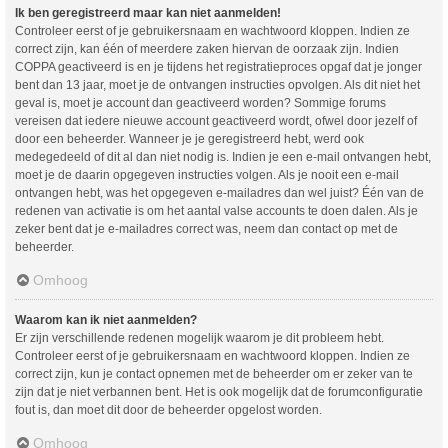
Ik ben geregistreerd maar kan niet aanmelden!
Controleer eerst of je gebruikersnaam en wachtwoord kloppen. Indien ze
correct zijn, kan één of meerdere zaken hiervan de oorzaak zijn. Indien
COPPA geactiveerd is en je tijdens het registratieproces opgaf dat je jonger
bent dan 13 jaar, moet je de ontvangen instructies opvolgen. Als dit niet het
geval is, moet je account dan geactiveerd worden? Sommige forums
vereisen dat iedere nieuwe account geactiveerd wordt, ofwel door jezelf of
door een beheerder. Wanneer je je geregistreerd hebt, werd ook
medegedeeld of dit al dan niet nodig is. Indien je een e-mail ontvangen hebt,
moet je de daarin opgegeven instructies volgen. Als je nooit een e-mail
ontvangen hebt, was het opgegeven e-mailadres dan wel juist? Één van de
redenen van activatie is om het aantal valse accounts te doen dalen. Als je
zeker bent dat je e-mailadres correct was, neem dan contact op met de
beheerder.
Omhoog
Waarom kan ik niet aanmelden?
Er zijn verschillende redenen mogelijk waarom je dit probleem hebt.
Controleer eerst of je gebruikersnaam en wachtwoord kloppen. Indien ze
correct zijn, kun je contact opnemen met de beheerder om er zeker van te
zijn dat je niet verbannen bent. Het is ook mogelijk dat de forumconfiguratie
fout is, dan moet dit door de beheerder opgelost worden.
Omhoog