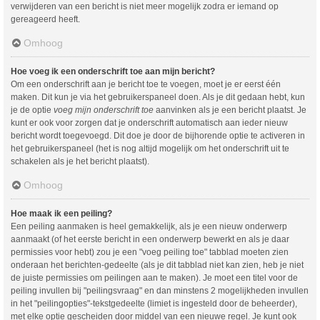
verwijderen van een bericht is niet meer mogelijk zodra er iemand op
gereageerd heeft.
Omhoog
Hoe voeg ik een onderschrift toe aan mijn bericht?
Om een onderschrift aan je bericht toe te voegen, moet je er eerst één
maken. Dit kun je via het gebruikerspaneel doen. Als je dit gedaan hebt, kun
je de optie
voeg mijn onderschrift toe
aanvinken als je een bericht plaatst. Je
kunt er ook voor zorgen dat je onderschrift automatisch aan ieder nieuw
bericht wordt toegevoegd. Dit doe je door de bijhorende optie te activeren in
het gebruikerspaneel (het is nog altijd mogelijk om het onderschrift uit te
schakelen als je het bericht plaatst).
Omhoog
Hoe maak ik een peiling?
Een peiling aanmaken is heel gemakkelijk, als je een nieuw onderwerp
aanmaakt (of het eerste bericht in een onderwerp bewerkt en als je daar
permissies voor hebt) zou je een "voeg peiling toe" tabblad moeten zien
onderaan het berichten-gedeelte (als je dit tabblad niet kan zien, heb je niet
de juiste permissies om peilingen aan te maken). Je moet een titel voor de
peiling invullen bij "peilingsvraag" en dan minstens 2 mogelijkheden invullen
in het "peilingopties"-tekstgedeelte (limiet is ingesteld door de beheerder),
met elke optie gescheiden door middel van een nieuwe regel. Je kunt ook