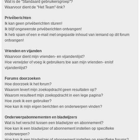
Wat is de "Standaard gebruikersgroep"?
Waarvoor dient de "Het Team"-link?
Privéberichten
Ik kan geen privéberichten sturen!
Ik blijf ongewenste privéberichten ontvangen!
Ik heb spam of een e-mail met ongepaste inhoud van iemand op dit forum
ontvangen!
Vrienden en vijanden
Waarvoor dient mijn vrienden- en vijandenlijst?
Hoe verwijder of voeg ik gebruikers toe aan mijn vrienden- en/of
vijandenlijst?
Forums doorzoeken
Hoe doorzoek ik het forum?
Waarom levert mijn zoekopdracht geen resultaten op?
Waarom resulteert mijn zoekopdracht in een lege pagina?
Hoe zoek ik een gebruiker?
Hoe kan ik mijn eigen berichten en onderwerpen vinden?
Onderwerpabonnementen en bladwijzers
Wat is het verschil tussen een bladwijzer en abonnement?
Hoe kan ik een bladwijzer of abonnement instellen op specifieke
onderwerpen?
Hoe kan ik een bladwijzer of abonnement instellen op specifieke forums?