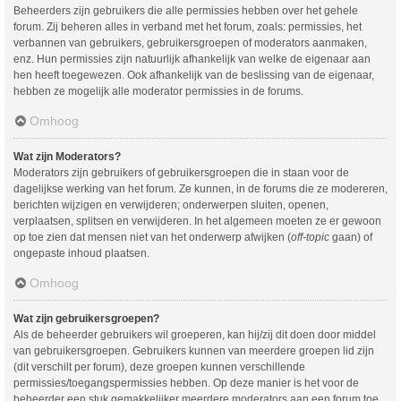
Beheerders zijn gebruikers die alle permissies hebben over het gehele
forum. Zij beheren alles in verband met het forum, zoals: permissies, het
verbannen van gebruikers, gebruikersgroepen of moderators aanmaken,
enz. Hun permissies zijn natuurlijk afhankelijk van welke de eigenaar aan
hen heeft toegewezen. Ook afhankelijk van de beslissing van de eigenaar,
hebben ze mogelijk alle moderator permissies in de forums.
Omhoog
Wat zijn Moderators?
Moderators zijn gebruikers of gebruikersgroepen die in staan voor de
dagelijkse werking van het forum. Ze kunnen, in de forums die ze modereren,
berichten wijzigen en verwijderen; onderwerpen sluiten, openen,
verplaatsen, splitsen en verwijderen. In het algemeen moeten ze er gewoon
op toe zien dat mensen niet van het onderwerp afwijken (
off-topic
gaan) of
ongepaste inhoud plaatsen.
Omhoog
Wat zijn gebruikersgroepen?
Als de beheerder gebruikers wil groeperen, kan hij/zij dit doen door middel
van gebruikersgroepen. Gebruikers kunnen van meerdere groepen lid zijn
(dit verschilt per forum), deze groepen kunnen verschillende
permissies/toegangspermissies hebben. Op deze manier is het voor de
beheerder een stuk gemakkelijker meerdere moderators aan een forum toe