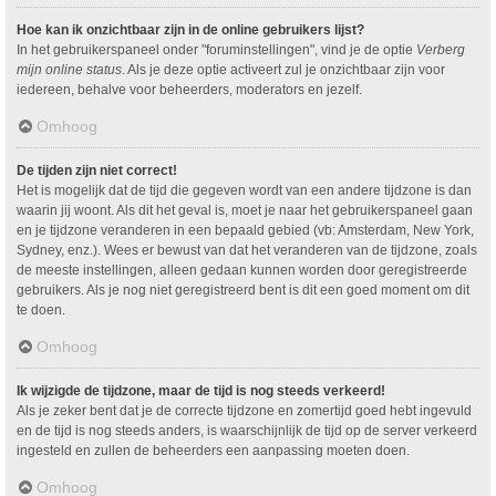
Hoe kan ik onzichtbaar zijn in de online gebruikers lijst?
In het gebruikerspaneel onder "foruminstellingen", vind je de optie
Verberg
mijn online status
. Als je deze optie activeert zul je onzichtbaar zijn voor
iedereen, behalve voor beheerders, moderators en jezelf.
Omhoog
De tijden zijn niet correct!
Het is mogelijk dat de tijd die gegeven wordt van een andere tijdzone is dan
waarin jij woont. Als dit het geval is, moet je naar het gebruikerspaneel gaan
en je tijdzone veranderen in een bepaald gebied (vb: Amsterdam, New York,
Sydney, enz.). Wees er bewust van dat het veranderen van de tijdzone, zoals
de meeste instellingen, alleen gedaan kunnen worden door geregistreerde
gebruikers. Als je nog niet geregistreerd bent is dit een goed moment om dit
te doen.
Omhoog
Ik wijzigde de tijdzone, maar de tijd is nog steeds verkeerd!
Als je zeker bent dat je de correcte tijdzone en zomertijd goed hebt ingevuld
en de tijd is nog steeds anders, is waarschijnlijk de tijd op de server verkeerd
ingesteld en zullen de beheerders een aanpassing moeten doen.
Omhoog