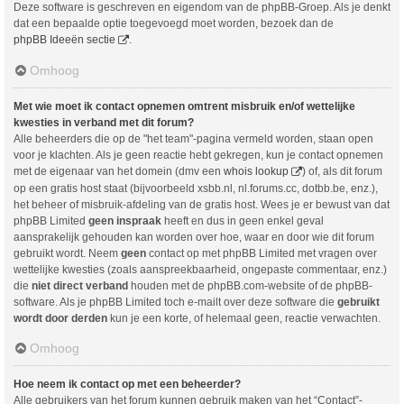
Deze software is geschreven en eigendom van de phpBB-Groep. Als je denkt
dat een bepaalde optie toegevoegd moet worden, bezoek dan de
phpBB Ideeën sectie
.
Omhoog
Met wie moet ik contact opnemen omtrent misbruik en/of wettelijke
kwesties in verband met dit forum?
Alle beheerders die op de "het team"-pagina vermeld worden, staan open
voor je klachten. Als je geen reactie hebt gekregen, kun je contact opnemen
met de eigenaar van het domein (dmv een
whois lookup
) of, als dit forum
op een gratis host staat (bijvoorbeeld xsbb.nl, nl.forums.cc, dotbb.be, enz.),
het beheer of misbruik-afdeling van de gratis host. Wees je er bewust van dat
phpBB Limited
geen inspraak
heeft en dus in geen enkel geval
aansprakelijk gehouden kan worden over hoe, waar en door wie dit forum
gebruikt wordt. Neem
geen
contact op met phpBB Limited met vragen over
wettelijke kwesties (zoals aanspreekbaarheid, ongepaste commentaar, enz.)
die
niet direct verband
houden met de phpBB.com-website of de phpBB-
software. Als je phpBB Limited toch e-mailt over deze software die
gebruikt
wordt door derden
kun je een korte, of helemaal geen, reactie verwachten.
Omhoog
Hoe neem ik contact op met een beheerder?
Alle gebruikers van het forum kunnen gebruik maken van het “Contact”-