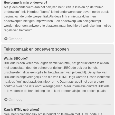
Hoe bump ik mijn onderwerp?
Als je een onderwerp aan het bekijken bent, kan je klikken op de "bump
onderwerp" link. Hierdoor "bump" je het onderwerp naar boven op de eerste
pagina van de onderwerpenlijst. Als deze link er niet staat, kunnen
onderwerpen niet gebumpt worden. Een onderwerp kan ook gebumpt
worden door een antwoord te plaatsen, maar hou hierbij wel rekening met de
regels van het forum.
Omhoog
Tekstopmaak en onderwerp soorten
Wat is BBCode?
BBCode is een vereenvoudigde versie van html, het gebruik ervan is al dan
niet toegestaan door de beheerder (je kunt BBCode ook per bericht
uitschakelen, dit is een optie bij het plaatsen van je bericht). De syntax van
BBCode is ongeveer gelijk aan die van HTML, tags worden tussen vierkante
haakjes [ en ] geplaatst, dus niet < en >. Daarnaast geeft het een grotere
controle over hoe iets wordt weergegeven. Meer informatie omtrent BBCode
is te vinden in de handleiding die je kunt openen als je een bericht plaatst.
Omhoog
Kan ik HTML gebruiken?
Nee, het is niet mogelijk om je bericht op te maken met HTML code. De