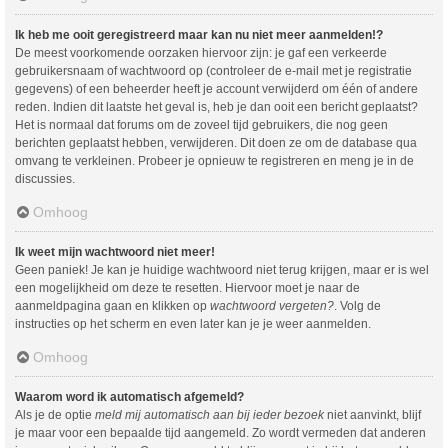
Ik heb me ooit geregistreerd maar kan nu niet meer aanmelden!?
De meest voorkomende oorzaken hiervoor zijn: je gaf een verkeerde
gebruikersnaam of wachtwoord op (controleer de e-mail met je registratie
gegevens) of een beheerder heeft je account verwijderd om één of andere
reden. Indien dit laatste het geval is, heb je dan ooit een bericht geplaatst?
Het is normaal dat forums om de zoveel tijd gebruikers, die nog geen
berichten geplaatst hebben, verwijderen. Dit doen ze om de database qua
omvang te verkleinen. Probeer je opnieuw te registreren en meng je in de
discussies.
Omhoog
Ik weet mijn wachtwoord niet meer!
Geen paniek! Je kan je huidige wachtwoord niet terug krijgen, maar er is wel
een mogelijkheid om deze te resetten. Hiervoor moet je naar de
aanmeldpagina gaan en klikken op
wachtwoord vergeten?
. Volg de
instructies op het scherm en even later kan je je weer aanmelden.
Omhoog
Waarom word ik automatisch afgemeld?
Als je de optie
meld mij automatisch aan bij ieder bezoek
niet aanvinkt, blijf
je maar voor een bepaalde tijd aangemeld. Zo wordt vermeden dat anderen