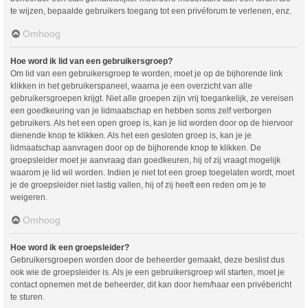
te wijzen, bepaalde gebruikers toegang tot een privéforum te verlenen, enz.
Omhoog
Hoe word ik lid van een gebruikersgroep?
Om lid van een gebruikersgroep te worden, moet je op de bijhorende link
klikken in het gebruikerspaneel, waarna je een overzicht van alle
gebruikersgroepen krijgt. Niet alle groepen zijn vrij toegankelijk, ze vereisen
een goedkeuring van je lidmaatschap en hebben soms zelf verborgen
gebruikers. Als het een open groep is, kan je lid worden door op de hiervoor
dienende knop te klikken. Als het een gesloten groep is, kan je je
lidmaatschap aanvragen door op de bijhorende knop te klikken. De
groepsleider moet je aanvraag dan goedkeuren, hij of zij vraagt mogelijk
waarom je lid wil worden. Indien je niet tot een groep toegelaten wordt, moet
je de groepsleider niet lastig vallen, hij of zij heeft een reden om je te
weigeren.
Omhoog
Hoe word ik een groepsleider?
Gebruikersgroepen worden door de beheerder gemaakt, deze beslist dus
ook wie de groepsleider is. Als je een gebruikersgroep wil starten, moet je
contact opnemen met de beheerder, dit kan door hem/haar een privébericht
te sturen.