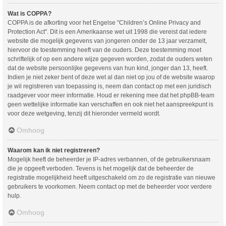
Wat is COPPA?
COPPA is de afkorting voor het Engelse "Children’s Online Privacy and
Protection Act". Dit is een Amerikaanse wet uit 1998 die vereist dat iedere
website die mogelijk gegevens van jongeren onder de 13 jaar verzamelt,
hiervoor de toestemming heeft van de ouders. Deze toestemming moet
schriftelijk of op een andere wijze gegeven worden, zodat de ouders weten
dat de website persoonlijke gegevens van hun kind, jonger dan 13, heeft.
Indien je niet zeker bent of deze wet al dan niet op jou of de website waarop
je wil registreren van toepassing is, neem dan contact op met een juridisch
raadgever voor meer informatie. Houd er rekening mee dat het phpBB-team
geen wettelijke informatie kan verschaffen en ook niet het aanspreekpunt is
voor deze wetgeving, tenzij dit hieronder vermeld wordt.
Omhoog
Waarom kan ik niet registreren?
Mogelijk heeft de beheerder je IP-adres verbannen, of de gebruikersnaam
die je opgeeft verboden. Tevens is het mogelijk dat de beheerder de
registratie mogelijkheid heeft uitgeschakeld om zo de registratie van nieuwe
gebruikers te voorkomen. Neem contact op met de beheerder voor verdere
hulp.
Omhoog