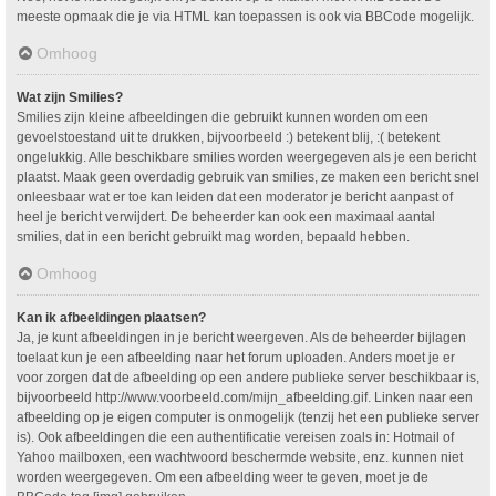
meeste opmaak die je via HTML kan toepassen is ook via BBCode mogelijk.
Omhoog
Wat zijn Smilies?
Smilies zijn kleine afbeeldingen die gebruikt kunnen worden om een
gevoelstoestand uit te drukken, bijvoorbeeld :) betekent blij, :( betekent
ongelukkig. Alle beschikbare smilies worden weergegeven als je een bericht
plaatst. Maak geen overdadig gebruik van smilies, ze maken een bericht snel
onleesbaar wat er toe kan leiden dat een moderator je bericht aanpast of
heel je bericht verwijdert. De beheerder kan ook een maximaal aantal
smilies, dat in een bericht gebruikt mag worden, bepaald hebben.
Omhoog
Kan ik afbeeldingen plaatsen?
Ja, je kunt afbeeldingen in je bericht weergeven. Als de beheerder bijlagen
toelaat kun je een afbeelding naar het forum uploaden. Anders moet je er
voor zorgen dat de afbeelding op een andere publieke server beschikbaar is,
bijvoorbeeld http://www.voorbeeld.com/mijn_afbeelding.gif. Linken naar een
afbeelding op je eigen computer is onmogelijk (tenzij het een publieke server
is). Ook afbeeldingen die een authentificatie vereisen zoals in: Hotmail of
Yahoo mailboxen, een wachtwoord beschermde website, enz. kunnen niet
worden weergegeven. Om een afbeelding weer te geven, moet je de