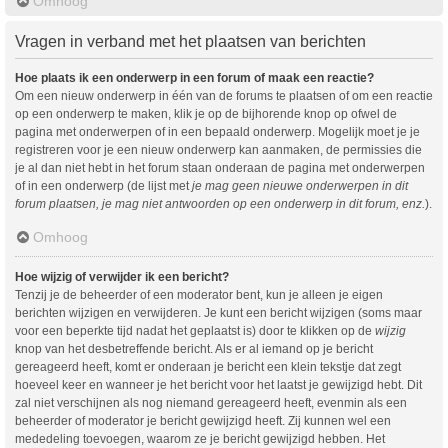
Omhoog
Vragen in verband met het plaatsen van berichten
Hoe plaats ik een onderwerp in een forum of maak een reactie?
Om een nieuw onderwerp in één van de forums te plaatsen of om een reactie
op een onderwerp te maken, klik je op de bijhorende knop op ofwel de
pagina met onderwerpen of in een bepaald onderwerp. Mogelijk moet je je
registreren voor je een nieuw onderwerp kan aanmaken, de permissies die
je al dan niet hebt in het forum staan onderaan de pagina met onderwerpen
of in een onderwerp (de lijst met
je mag geen nieuwe onderwerpen in dit
forum plaatsen, je mag niet antwoorden op een onderwerp in dit forum, enz.
).
Omhoog
Hoe wijzig of verwijder ik een bericht?
Tenzij je de beheerder of een moderator bent, kun je alleen je eigen
berichten wijzigen en verwijderen. Je kunt een bericht wijzigen (soms maar
voor een beperkte tijd nadat het geplaatst is) door te klikken op de
wijzig
knop van het desbetreffende bericht. Als er al iemand op je bericht
gereageerd heeft, komt er onderaan je bericht een klein tekstje dat zegt
hoeveel keer en wanneer je het bericht voor het laatst je gewijzigd hebt. Dit
zal niet verschijnen als nog niemand gereageerd heeft, evenmin als een
beheerder of moderator je bericht gewijzigd heeft. Zij kunnen wel een
mededeling toevoegen, waarom ze je bericht gewijzigd hebben. Het