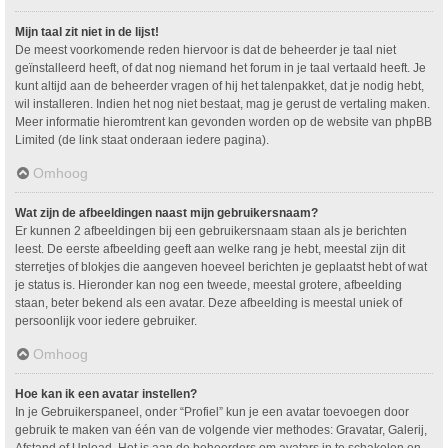
Mijn taal zit niet in de lijst!
De meest voorkomende reden hiervoor is dat de beheerder je taal niet
geïnstalleerd heeft, of dat nog niemand het forum in je taal vertaald heeft. Je
kunt altijd aan de beheerder vragen of hij het talenpakket, dat je nodig hebt,
wil installeren. Indien het nog niet bestaat, mag je gerust de vertaling maken.
Meer informatie hieromtrent kan gevonden worden op de website van phpBB
Limited (de link staat onderaan iedere pagina).
Omhoog
Wat zijn de afbeeldingen naast mijn gebruikersnaam?
Er kunnen 2 afbeeldingen bij een gebruikersnaam staan als je berichten
leest. De eerste afbeelding geeft aan welke rang je hebt, meestal zijn dit
sterretjes of blokjes die aangeven hoeveel berichten je geplaatst hebt of wat
je status is. Hieronder kan nog een tweede, meestal grotere, afbeelding
staan, beter bekend als een avatar. Deze afbeelding is meestal uniek of
persoonlijk voor iedere gebruiker.
Omhoog
Hoe kan ik een avatar instellen?
In je Gebruikerspaneel, onder “Profiel” kun je een avatar toevoegen door
gebruik te maken van één van de volgende vier methodes: Gravatar, Galerij,
Afstand of Upload. Het is aan de beheerders om avatars in te schakelen en