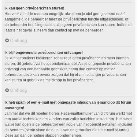
Ik kan geen privéberichten sturen!
Hiervoor zijn drie redenen mogelijk: ofwel ben je niet geregistreerd en/of
aangemeld, de beheerder heeft de privéberichten functie uitgeschakeld, of
de beheerder heeft ingesteld dat je geen privéberichten kan sturen. Indien dit
laatste het geval is, neem dan contact op met de beheerder.
Omhoog
Ik blijf ongewenste privéberichten ontvangen!
Je kunt gebruikers blokkeren zodat ze je geen privéberichten meer kunnen
sturen, dit gebeurt via het gebruikerspaneel. Als je ongepaste privéberichten
ontvangt van een bepaalde gebruiker, neem dan contact op met de
beheerder, deze kan ervoor zorgen dat hij of zij niet langer privéberichten
kan sturen of gebruik de meldknop in het privébericht.
Omhoog
Ik heb spam of een e-mail met ongepaste inhoud van iemand op dit forum
ontvangen!
Jammer dat we dit moeten horen. Het e-mailformulier van dit forum werkt met
een aantal technieken om zenders van zulke berichten te traceren. Het beste
wat je kan doen is de beheerder een kopie van het bericht e-mailen, inclusief
de headers (hierin staan de details van de gebruiker die de e-mail stuurde).
Deze zal dan de nodige stappen ondernemen.