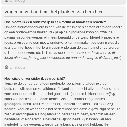
Omhoog
Vragen in verband met het plaatsen van berichten
Hoe plaats ik een onderwerp in een forum of maak een reactie?
Om een nieuw onderwerp in één van de forums te plaatsen of om een reactie
op een onderwerp te maken, klik je op de bijhorende knop op ofwel de
pagina met onderwerpen of in een bepaald onderwerp. Mogelijk moet je je
registreren voor je een nieuw onderwerp kan aanmaken, de permissies die
je al dan niet hebt in het forum staan onderaan de pagina met onderwerpen
of in een onderwerp (de lijst met
je mag geen nieuwe onderwerpen in dit
forum plaatsen, je mag niet antwoorden op een onderwerp in dit forum, enz.
).
Omhoog
Hoe wijzig of verwijder ik een bericht?
Tenzij je de beheerder of een moderator bent, kun je alleen je eigen
berichten wijzigen en verwijderen. Je kunt een bericht wijzigen (soms maar
voor een beperkte tijd nadat het geplaatst is) door te klikken op de
wijzig
knop van het desbetreffende bericht. Als er al iemand op je bericht
gereageerd heeft, komt er onderaan je bericht een klein tekstje dat zegt
hoeveel keer en wanneer je het bericht voor het laatst je gewijzigd hebt. Dit
zal niet verschijnen als nog niemand gereageerd heeft, evenmin als een
beheerder of moderator je bericht gewijzigd heeft. Zij kunnen wel een
mededeling toevoegen, waarom ze je bericht gewijzigd hebben. Het