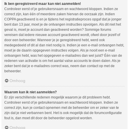
Ik ben geregistreerd maar kan niet aanmelden!
Controleer eerst of je gebruikersnaam en wachtwoord kloppen. Indien ze
correct zijn, kan één of meerdere zaken hiervan de oorzaak zijn. Indien
COPPA geactiveerd is en je tijdens het registratieproces opgaf dat je jonger
bent dan 13 jaar, moet je de ontvangen instructies opvolgen. Als dit niet het
geval is, moet je account dan geactiveerd worden? Sommige forums
vereisen dat iedere nieuwe account geactiveerd wordt, ofwel door jezelf of
door een beheerder. Wanneer je je geregistreerd hebt, werd ook
medegedeeld of dit al dan niet nodig is. Indien je een e-mail ontvangen hebt,
moet je de daarin opgegeven instructies volgen. Als je nooit een e-mail
ontvangen hebt, was het opgegeven e-mailadres dan wel juist? Één van de
redenen van activatie is om het aantal valse accounts te doen dalen. Als je
zeker bent dat je e-mailadres correct was, neem dan contact op met de
beheerder.
Omhoog
Waarom kan ik niet aanmelden?
Er zijn verschillende redenen mogelijk waarom je dit probleem hebt.
Controleer eerst of je gebruikersnaam en wachtwoord kloppen. Indien ze
correct zijn, kun je contact opnemen met de beheerder om er zeker van te
zijn dat je niet verbannen bent. Het is ook mogelijk dat de forumconfiguratie
fout is, dan moet dit door de beheerder opgelost worden.
Omhoog