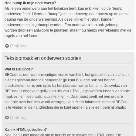
Hoe bump ik mijn onderwerp?
Als je een onderwerp aan het bekijken bent, kan je klikken op de "bump
onderwerp" link. Hierdoor "bump" je het onderwerp naar boven op de eerste
pagina van de onderwerpenlijst. Als deze link er niet staat, kunnen
onderwerpen niet gebumpt worden. Een onderwerp kan ook gebumpt
worden door een antwoord te plaatsen, maar hou hierbij wel rekening met de
regels van het forum.
Omhoog
Tekstopmaak en onderwerp soorten
Wat is BBCode?
BBCode is een vereenvoudigde versie van html, het gebruik ervan is al dan
niet toegestaan door de beheerder (je kunt BBCode ook per bericht
uitschakelen, dit is een optie bij het plaatsen van je bericht). De syntax van
BBCode is ongeveer gelijk aan die van HTML, tags worden tussen vierkante
haakjes [ en ] geplaatst, dus niet < en >. Daarnaast geeft het een grotere
controle over hoe iets wordt weergegeven. Meer informatie omtrent BBCode
is te vinden in de handleiding die je kunt openen als je een bericht plaatst.
Omhoog
Kan ik HTML gebruiken?
Nee, het is niet mogelijk om je bericht op te maken met HTML code. De