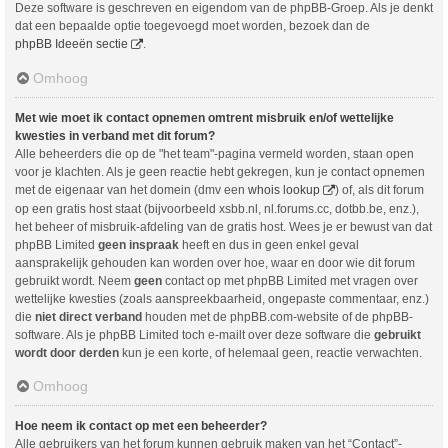
Deze software is geschreven en eigendom van de phpBB-Groep. Als je denkt
dat een bepaalde optie toegevoegd moet worden, bezoek dan de
phpBB Ideeën sectie
.
Omhoog
Met wie moet ik contact opnemen omtrent misbruik en/of wettelijke
kwesties in verband met dit forum?
Alle beheerders die op de "het team"-pagina vermeld worden, staan open
voor je klachten. Als je geen reactie hebt gekregen, kun je contact opnemen
met de eigenaar van het domein (dmv een
whois lookup
) of, als dit forum
op een gratis host staat (bijvoorbeeld xsbb.nl, nl.forums.cc, dotbb.be, enz.),
het beheer of misbruik-afdeling van de gratis host. Wees je er bewust van dat
phpBB Limited
geen inspraak
heeft en dus in geen enkel geval
aansprakelijk gehouden kan worden over hoe, waar en door wie dit forum
gebruikt wordt. Neem
geen
contact op met phpBB Limited met vragen over
wettelijke kwesties (zoals aanspreekbaarheid, ongepaste commentaar, enz.)
die
niet direct verband
houden met de phpBB.com-website of de phpBB-
software. Als je phpBB Limited toch e-mailt over deze software die
gebruikt
wordt door derden
kun je een korte, of helemaal geen, reactie verwachten.
Omhoog
Hoe neem ik contact op met een beheerder?
Alle gebruikers van het forum kunnen gebruik maken van het “Contact”-