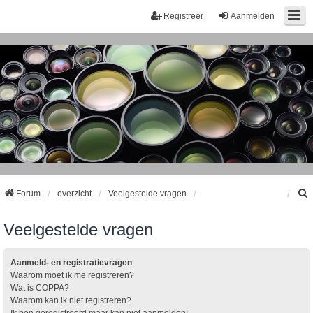
Registreer
Aanmelden
Forum
overzicht
Veelgestelde vragen
Veelgestelde vragen
k
Aanmeld- en registratievragen
Waarom moet ik me registreren?
Wat is COPPA?
Waarom kan ik niet registreren?
Ik ben geregistreerd maar kan niet aanmelden!