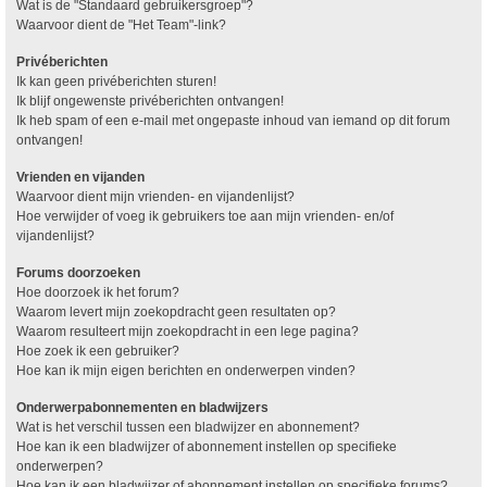
Wat is de "Standaard gebruikersgroep"?
Waarvoor dient de "Het Team"-link?
Privéberichten
Ik kan geen privéberichten sturen!
Ik blijf ongewenste privéberichten ontvangen!
Ik heb spam of een e-mail met ongepaste inhoud van iemand op dit forum
ontvangen!
Vrienden en vijanden
Waarvoor dient mijn vrienden- en vijandenlijst?
Hoe verwijder of voeg ik gebruikers toe aan mijn vrienden- en/of
vijandenlijst?
Forums doorzoeken
Hoe doorzoek ik het forum?
Waarom levert mijn zoekopdracht geen resultaten op?
Waarom resulteert mijn zoekopdracht in een lege pagina?
Hoe zoek ik een gebruiker?
Hoe kan ik mijn eigen berichten en onderwerpen vinden?
Onderwerpabonnementen en bladwijzers
Wat is het verschil tussen een bladwijzer en abonnement?
Hoe kan ik een bladwijzer of abonnement instellen op specifieke
onderwerpen?
Hoe kan ik een bladwijzer of abonnement instellen op specifieke forums?