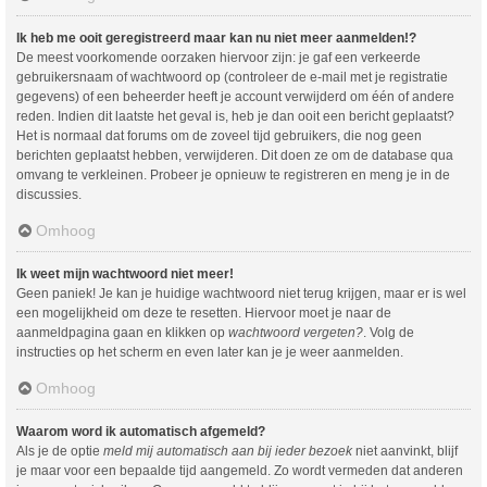
Ik heb me ooit geregistreerd maar kan nu niet meer aanmelden!?
De meest voorkomende oorzaken hiervoor zijn: je gaf een verkeerde
gebruikersnaam of wachtwoord op (controleer de e-mail met je registratie
gegevens) of een beheerder heeft je account verwijderd om één of andere
reden. Indien dit laatste het geval is, heb je dan ooit een bericht geplaatst?
Het is normaal dat forums om de zoveel tijd gebruikers, die nog geen
berichten geplaatst hebben, verwijderen. Dit doen ze om de database qua
omvang te verkleinen. Probeer je opnieuw te registreren en meng je in de
discussies.
Omhoog
Ik weet mijn wachtwoord niet meer!
Geen paniek! Je kan je huidige wachtwoord niet terug krijgen, maar er is wel
een mogelijkheid om deze te resetten. Hiervoor moet je naar de
aanmeldpagina gaan en klikken op
wachtwoord vergeten?
. Volg de
instructies op het scherm en even later kan je je weer aanmelden.
Omhoog
Waarom word ik automatisch afgemeld?
Als je de optie
meld mij automatisch aan bij ieder bezoek
niet aanvinkt, blijf
je maar voor een bepaalde tijd aangemeld. Zo wordt vermeden dat anderen