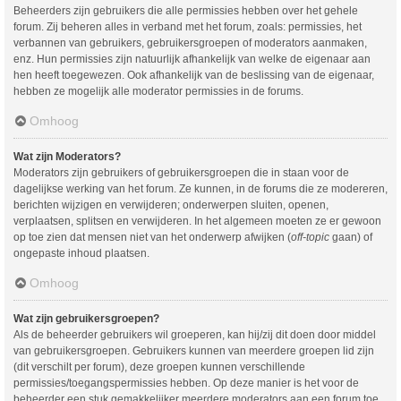
Beheerders zijn gebruikers die alle permissies hebben over het gehele
forum. Zij beheren alles in verband met het forum, zoals: permissies, het
verbannen van gebruikers, gebruikersgroepen of moderators aanmaken,
enz. Hun permissies zijn natuurlijk afhankelijk van welke de eigenaar aan
hen heeft toegewezen. Ook afhankelijk van de beslissing van de eigenaar,
hebben ze mogelijk alle moderator permissies in de forums.
Omhoog
Wat zijn Moderators?
Moderators zijn gebruikers of gebruikersgroepen die in staan voor de
dagelijkse werking van het forum. Ze kunnen, in de forums die ze modereren,
berichten wijzigen en verwijderen; onderwerpen sluiten, openen,
verplaatsen, splitsen en verwijderen. In het algemeen moeten ze er gewoon
op toe zien dat mensen niet van het onderwerp afwijken (
off-topic
gaan) of
ongepaste inhoud plaatsen.
Omhoog
Wat zijn gebruikersgroepen?
Als de beheerder gebruikers wil groeperen, kan hij/zij dit doen door middel
van gebruikersgroepen. Gebruikers kunnen van meerdere groepen lid zijn
(dit verschilt per forum), deze groepen kunnen verschillende
permissies/toegangspermissies hebben. Op deze manier is het voor de
beheerder een stuk gemakkelijker meerdere moderators aan een forum toe