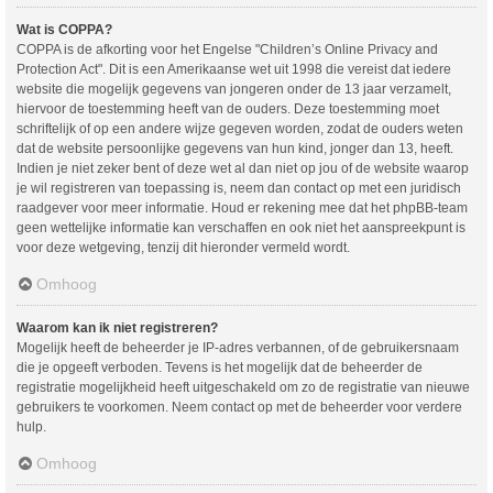
Wat is COPPA?
COPPA is de afkorting voor het Engelse "Children’s Online Privacy and
Protection Act". Dit is een Amerikaanse wet uit 1998 die vereist dat iedere
website die mogelijk gegevens van jongeren onder de 13 jaar verzamelt,
hiervoor de toestemming heeft van de ouders. Deze toestemming moet
schriftelijk of op een andere wijze gegeven worden, zodat de ouders weten
dat de website persoonlijke gegevens van hun kind, jonger dan 13, heeft.
Indien je niet zeker bent of deze wet al dan niet op jou of de website waarop
je wil registreren van toepassing is, neem dan contact op met een juridisch
raadgever voor meer informatie. Houd er rekening mee dat het phpBB-team
geen wettelijke informatie kan verschaffen en ook niet het aanspreekpunt is
voor deze wetgeving, tenzij dit hieronder vermeld wordt.
Omhoog
Waarom kan ik niet registreren?
Mogelijk heeft de beheerder je IP-adres verbannen, of de gebruikersnaam
die je opgeeft verboden. Tevens is het mogelijk dat de beheerder de
registratie mogelijkheid heeft uitgeschakeld om zo de registratie van nieuwe
gebruikers te voorkomen. Neem contact op met de beheerder voor verdere
hulp.
Omhoog