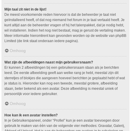
Mijn taal zit niet in de lijst!
De meest voorkomende reden hiervoor is dat de beheerder je taal niet
geïnstalleerd heeft, of dat nog niemand het forum in je taal vertaald heeft. Je
kunt altijd aan de beheerder vragen of hij het talenpakket, dat je nodig hebt,
wil installeren. Indien het nog niet bestaat, mag je gerust de vertaling maken.
Meer informatie hieromtrent kan gevonden worden op de website van phpBB
Limited (de link staat onderaan iedere pagina).
Omhoog
Wat zijn de afbeeldingen naast mijn gebruikersnaam?
Er kunnen 2 afbeeldingen bij een gebruikersnaam staan als je berichten
leest. De eerste afbeelding geeft aan welke rang je hebt, meestal zijn dit
sterretjes of blokjes die aangeven hoeveel berichten je geplaatst hebt of wat
je status is. Hieronder kan nog een tweede, meestal grotere, afbeelding
staan, beter bekend als een avatar. Deze afbeelding is meestal uniek of
persoonlijk voor iedere gebruiker.
Omhoog
Hoe kan ik een avatar instellen?
In je Gebruikerspaneel, onder “Profiel” kun je een avatar toevoegen door
gebruik te maken van één van de volgende vier methodes: Gravatar, Galerij,
Afstand of Upload. Het is aan de beheerders om avatars in te schakelen en