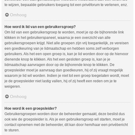
te wijzen, bepaalde gebruikers toegang tot een privéforum te verlenen, enz.
Omhoog
Hoe word ik lid van een gebruikersgroep?
Om lid van een gebruikersgroep te worden, moet je op de bijhorende link
klikken in het gebruikerspaneel, waarna je een overzicht van alle
gebruikersgroepen krijgt. Niet alle groepen zijn vrij toegankelijk, ze vereisen
een goedkeuring van je lidmaatschap en hebben soms zelf verborgen
gebruikers. Als het een open groep is, kan je lid worden door op de hiervoor
dienende knop te klikken. Als het een gesloten groep is, kan je je
lidmaatschap aanvragen door op de bijhorende knop te klikken. De
groepsleider moet je aanvraag dan goedkeuren, hij of zij vraagt mogelijk
waarom je lid wil worden. Indien je niet tot een groep toegelaten wordt, moet
je de groepsleider niet lastig vallen, hij of zij heeft een reden om je te
weigeren.
Omhoog
Hoe word ik een groepsleider?
Gebruikersgroepen worden door de beheerder gemaakt, deze beslist dus
ook wie de groepsleider is. Als je een gebruikersgroep wil starten, moet je
contact opnemen met de beheerder, dit kan door hem/haar een privébericht
te sturen.