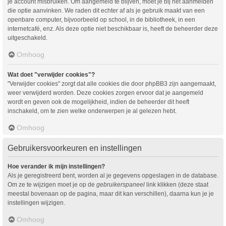
je account misbruiken. Om aangemeld te blijven, moet je bij het aanmelden
die optie aanvinken. We raden dit echter af als je gebruik maakt van een
openbare computer, bijvoorbeeld op school, in de bibliotheek, in een
internetcafé, enz. Als deze optie niet beschikbaar is, heeft de beheerder deze
uitgeschakeld.
Omhoog
Wat doet "verwijder cookies"?
"Verwijder cookies" zorgt dat alle cookies die door phpBB3 zijn aangemaakt,
weer verwijderd worden. Deze cookies zorgen ervoor dat je aangemeld
wordt en geven ook de mogelijkheid, indien de beheerder dit heeft
inschakeld, om te zien welke onderwerpen je al gelezen hebt.
Omhoog
Gebruikersvoorkeuren en instellingen
Hoe verander ik mijn instellingen?
Als je geregistreerd bent, worden al je gegevens opgeslagen in de database.
Om ze te wijzigen moet je op de
gebruikerspaneel
link klikken (deze staat
meestal bovenaan op de pagina, maar dit kan verschillen), daarna kun je je
instellingen wijzigen.
Omhoog