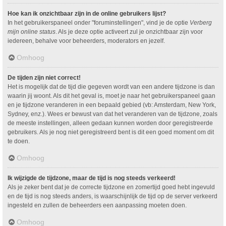
Hoe kan ik onzichtbaar zijn in de online gebruikers lijst?
In het gebruikerspaneel onder "foruminstellingen", vind je de optie
Verberg
mijn online status
. Als je deze optie activeert zul je onzichtbaar zijn voor
iedereen, behalve voor beheerders, moderators en jezelf.
Omhoog
De tijden zijn niet correct!
Het is mogelijk dat de tijd die gegeven wordt van een andere tijdzone is dan
waarin jij woont. Als dit het geval is, moet je naar het gebruikerspaneel gaan
en je tijdzone veranderen in een bepaald gebied (vb: Amsterdam, New York,
Sydney, enz.). Wees er bewust van dat het veranderen van de tijdzone, zoals
de meeste instellingen, alleen gedaan kunnen worden door geregistreerde
gebruikers. Als je nog niet geregistreerd bent is dit een goed moment om dit
te doen.
Omhoog
Ik wijzigde de tijdzone, maar de tijd is nog steeds verkeerd!
Als je zeker bent dat je de correcte tijdzone en zomertijd goed hebt ingevuld
en de tijd is nog steeds anders, is waarschijnlijk de tijd op de server verkeerd
ingesteld en zullen de beheerders een aanpassing moeten doen.
Omhoog