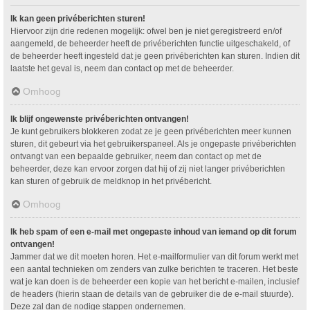
Ik kan geen privéberichten sturen!
Hiervoor zijn drie redenen mogelijk: ofwel ben je niet geregistreerd en/of
aangemeld, de beheerder heeft de privéberichten functie uitgeschakeld, of
de beheerder heeft ingesteld dat je geen privéberichten kan sturen. Indien dit
laatste het geval is, neem dan contact op met de beheerder.
Omhoog
Ik blijf ongewenste privéberichten ontvangen!
Je kunt gebruikers blokkeren zodat ze je geen privéberichten meer kunnen
sturen, dit gebeurt via het gebruikerspaneel. Als je ongepaste privéberichten
ontvangt van een bepaalde gebruiker, neem dan contact op met de
beheerder, deze kan ervoor zorgen dat hij of zij niet langer privéberichten
kan sturen of gebruik de meldknop in het privébericht.
Omhoog
Ik heb spam of een e-mail met ongepaste inhoud van iemand op dit forum
ontvangen!
Jammer dat we dit moeten horen. Het e-mailformulier van dit forum werkt met
een aantal technieken om zenders van zulke berichten te traceren. Het beste
wat je kan doen is de beheerder een kopie van het bericht e-mailen, inclusief
de headers (hierin staan de details van de gebruiker die de e-mail stuurde).
Deze zal dan de nodige stappen ondernemen.