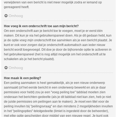
verwijderen van een bericht is niet meer mogelijk zodra er iemand op
gereageerd heeft.
Omhoog
Hoe voeg ik een onderschrift toe aan mijn bericht?
Om een onderschrift aan je bericht toe te voegen, moet je er eerst één
maken. Dit kun je via het gebruikerspaneel doen. Als je dit gedaan hebt, kun
je de optie
voeg mijn onderschrift toe
aanvinken als je een bericht plaatst. Je
kunt er ook voor zorgen dat je onderschrift automatisch aan ieder nieuw
bericht wordt toegevoegd. Dit doe je door de bijhorende optie te activeren in
het gebruikerspaneel (het is nog altijd mogelijk om het onderschrift uit te
schakelen als je het bericht plaatst).
Omhoog
Hoe maak ik een peiling?
Een peiling aanmaken is heel gemakkelijk, als je een nieuw onderwerp
aanmaakt (of het eerste bericht in een onderwerp bewerkt en als je daar
permissies voor hebt) zou je een "voeg peiling toe" tabblad moeten zien
onderaan het berichten-gedeelte (als je dit tabblad niet kan zien, heb je niet
de juiste permissies om peilingen aan te maken). Je moet een titel voor de
peiling invullen bij "peilingsvraag" en dan minstens 2 mogelijkheden invullen
in het "peilingopties"-tekstgedeelte (limiet is ingesteld door de beheerder),
met elke optie gescheiden door middel van een nieuwe regel. Je kunt ook