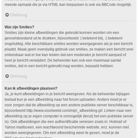
meeste opmaak die je via HTML kan toepassen is ook via BBCode mogelijk.
Omhoog
Wat zijn Smilies?
Smilies zijn kleine afbeeldingen die gebruikt kunnen worden om een
gevoelstoestand uit te drukken, bijvoorbeeld :) betekent blij, :( betekent
ongelukkig. Alle beschikbare smilies worden weergegeven als je een bericht
plaatst. Maak geen overdadig gebruik van smilies, ze maken een bericht snel
onleesbaar wat er toe kan leiden dat een moderator je bericht aanpast of
heel je bericht verwijdert. De beheerder kan ook een maximaal aantal
smilies, dat in een bericht gebruikt mag worden, bepaald hebben.
Omhoog
Kan ik afbeeldingen plaatsen?
Ja, je kunt afbeeldingen in je bericht weergeven. Als de beheerder bijlagen
toelaat kun je een afbeelding naar het forum uploaden. Anders moet je er
voor zorgen dat de afbeelding op een andere publieke server beschikbaar is,
bijvoorbeeld http://www.voorbeeld.com/mijn_afbeelding.gif. Linken naar een
afbeelding op je eigen computer is onmogelijk (tenzij het een publieke server
is). Ook afbeeldingen die een authentificatie vereisen zoals in: Hotmail of
Yahoo mailboxen, een wachtwoord beschermde website, enz. kunnen niet
worden weergegeven. Om een afbeelding weer te geven, moet je de