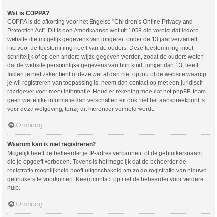
Wat is COPPA?
COPPA is de afkorting voor het Engelse "Children’s Online Privacy and
Protection Act". Dit is een Amerikaanse wet uit 1998 die vereist dat iedere
website die mogelijk gegevens van jongeren onder de 13 jaar verzamelt,
hiervoor de toestemming heeft van de ouders. Deze toestemming moet
schriftelijk of op een andere wijze gegeven worden, zodat de ouders weten
dat de website persoonlijke gegevens van hun kind, jonger dan 13, heeft.
Indien je niet zeker bent of deze wet al dan niet op jou of de website waarop
je wil registreren van toepassing is, neem dan contact op met een juridisch
raadgever voor meer informatie. Houd er rekening mee dat het phpBB-team
geen wettelijke informatie kan verschaffen en ook niet het aanspreekpunt is
voor deze wetgeving, tenzij dit hieronder vermeld wordt.
Omhoog
Waarom kan ik niet registreren?
Mogelijk heeft de beheerder je IP-adres verbannen, of de gebruikersnaam
die je opgeeft verboden. Tevens is het mogelijk dat de beheerder de
registratie mogelijkheid heeft uitgeschakeld om zo de registratie van nieuwe
gebruikers te voorkomen. Neem contact op met de beheerder voor verdere
hulp.
Omhoog