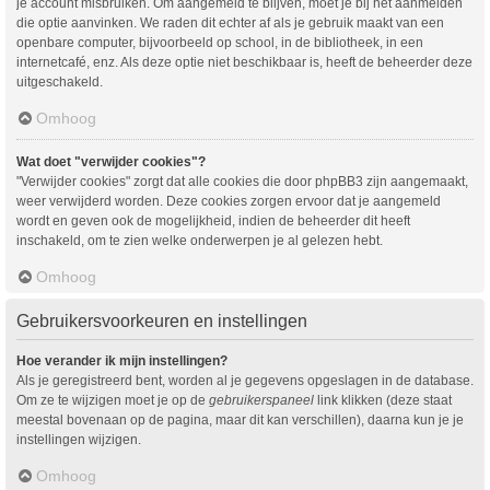
je account misbruiken. Om aangemeld te blijven, moet je bij het aanmelden
die optie aanvinken. We raden dit echter af als je gebruik maakt van een
openbare computer, bijvoorbeeld op school, in de bibliotheek, in een
internetcafé, enz. Als deze optie niet beschikbaar is, heeft de beheerder deze
uitgeschakeld.
Omhoog
Wat doet "verwijder cookies"?
"Verwijder cookies" zorgt dat alle cookies die door phpBB3 zijn aangemaakt,
weer verwijderd worden. Deze cookies zorgen ervoor dat je aangemeld
wordt en geven ook de mogelijkheid, indien de beheerder dit heeft
inschakeld, om te zien welke onderwerpen je al gelezen hebt.
Omhoog
Gebruikersvoorkeuren en instellingen
Hoe verander ik mijn instellingen?
Als je geregistreerd bent, worden al je gegevens opgeslagen in de database.
Om ze te wijzigen moet je op de
gebruikerspaneel
link klikken (deze staat
meestal bovenaan op de pagina, maar dit kan verschillen), daarna kun je je
instellingen wijzigen.
Omhoog