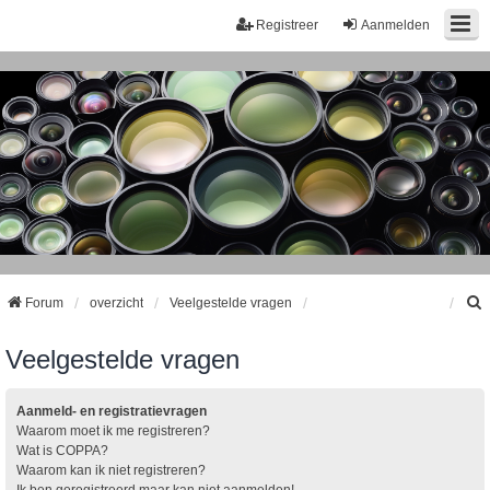
Registreer
Aanmelden
Forum
overzicht
Veelgestelde vragen
Veelgestelde vragen
k
Aanmeld- en registratievragen
Waarom moet ik me registreren?
Wat is COPPA?
Waarom kan ik niet registreren?
Ik ben geregistreerd maar kan niet aanmelden!