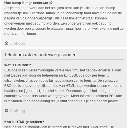
Hoe bump ik mijn onderwerp?
Als je een onderwerp aan het bekijken bent, kan je klikken op de "bump
onderwerp" link. Hierdoor "bump" je het onderwerp naar boven op de eerste
pagina van de onderwerpenlijst. Als deze link er niet staat, kunnen
onderwerpen niet gebumpt worden. Een onderwerp kan ook gebumpt
worden door een antwoord te plaatsen, maar hou hierbij wel rekening met de
regels van het forum.
Omhoog
Tekstopmaak en onderwerp soorten
Wat is BBCode?
BBCode is een vereenvoudigde versie van html, het gebruik ervan is al dan
niet toegestaan door de beheerder (je kunt BBCode ook per bericht
uitschakelen, dit is een optie bij het plaatsen van je bericht). De syntax van
BBCode is ongeveer gelijk aan die van HTML, tags worden tussen vierkante
haakjes [ en ] geplaatst, dus niet < en >. Daarnaast geeft het een grotere
controle over hoe iets wordt weergegeven. Meer informatie omtrent BBCode
is te vinden in de handleiding die je kunt openen als je een bericht plaatst.
Omhoog
Kan ik HTML gebruiken?
Nee, het is niet mogelijk om je bericht op te maken met HTML code. De