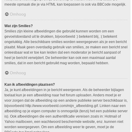
meeste opmaak die je via HTML kan toepassen is ook via BBCode mogelijk.
Omhoog
Wat zijn Smilies?
Smilies zijn kleine afbeeldingen die gebruikt kunnen worden om een
gevoelstoestand uit te drukken, bijvoorbeeld :) betekent blij, :( betekent
ongelukkig. Alle beschikbare smilies worden weergegeven als je een bericht
plaatst. Maak geen overdadig gebruik van smilies, ze maken een bericht snel
onleesbaar wat er toe kan leiden dat een moderator je bericht aanpast of
heel je bericht verwijdert. De beheerder kan ook een maximaal aantal
smilies, dat in een bericht gebruikt mag worden, bepaald hebben.
Omhoog
Kan ik afbeeldingen plaatsen?
Ja, je kunt afbeeldingen in je bericht weergeven. Als de beheerder bijlagen
toelaat kun je een afbeelding naar het forum uploaden. Anders moet je er
voor zorgen dat de afbeelding op een andere publieke server beschikbaar is,
bijvoorbeeld http://www.voorbeeld.com/mijn_afbeelding.gif. Linken naar een
afbeelding op je eigen computer is onmogelijk (tenzij het een publieke server
is). Ook afbeeldingen die een authentificatie vereisen zoals in: Hotmail of
Yahoo mailboxen, een wachtwoord beschermde website, enz. kunnen niet
worden weergegeven. Om een afbeelding weer te geven, moet je de