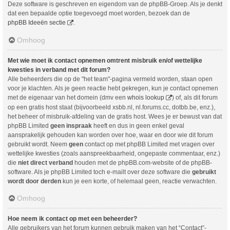
Deze software is geschreven en eigendom van de phpBB-Groep. Als je denkt
dat een bepaalde optie toegevoegd moet worden, bezoek dan de
phpBB Ideeën sectie
.
Omhoog
Met wie moet ik contact opnemen omtrent misbruik en/of wettelijke
kwesties in verband met dit forum?
Alle beheerders die op de "het team"-pagina vermeld worden, staan open
voor je klachten. Als je geen reactie hebt gekregen, kun je contact opnemen
met de eigenaar van het domein (dmv een
whois lookup
) of, als dit forum
op een gratis host staat (bijvoorbeeld xsbb.nl, nl.forums.cc, dotbb.be, enz.),
het beheer of misbruik-afdeling van de gratis host. Wees je er bewust van dat
phpBB Limited
geen inspraak
heeft en dus in geen enkel geval
aansprakelijk gehouden kan worden over hoe, waar en door wie dit forum
gebruikt wordt. Neem
geen
contact op met phpBB Limited met vragen over
wettelijke kwesties (zoals aanspreekbaarheid, ongepaste commentaar, enz.)
die
niet direct verband
houden met de phpBB.com-website of de phpBB-
software. Als je phpBB Limited toch e-mailt over deze software die
gebruikt
wordt door derden
kun je een korte, of helemaal geen, reactie verwachten.
Omhoog
Hoe neem ik contact op met een beheerder?
Alle gebruikers van het forum kunnen gebruik maken van het “Contact”-