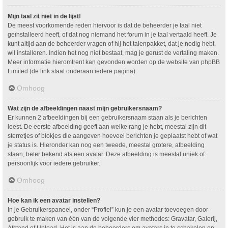
Mijn taal zit niet in de lijst!
De meest voorkomende reden hiervoor is dat de beheerder je taal niet
geïnstalleerd heeft, of dat nog niemand het forum in je taal vertaald heeft. Je
kunt altijd aan de beheerder vragen of hij het talenpakket, dat je nodig hebt,
wil installeren. Indien het nog niet bestaat, mag je gerust de vertaling maken.
Meer informatie hieromtrent kan gevonden worden op de website van phpBB
Limited (de link staat onderaan iedere pagina).
Omhoog
Wat zijn de afbeeldingen naast mijn gebruikersnaam?
Er kunnen 2 afbeeldingen bij een gebruikersnaam staan als je berichten
leest. De eerste afbeelding geeft aan welke rang je hebt, meestal zijn dit
sterretjes of blokjes die aangeven hoeveel berichten je geplaatst hebt of wat
je status is. Hieronder kan nog een tweede, meestal grotere, afbeelding
staan, beter bekend als een avatar. Deze afbeelding is meestal uniek of
persoonlijk voor iedere gebruiker.
Omhoog
Hoe kan ik een avatar instellen?
In je Gebruikerspaneel, onder “Profiel” kun je een avatar toevoegen door
gebruik te maken van één van de volgende vier methodes: Gravatar, Galerij,
Afstand of Upload. Het is aan de beheerders om avatars in te schakelen en