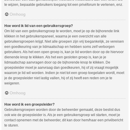
te wijzen, bepaalde gebruikers toegang tot een privéforum te verlenen, enz.
Omhoog
Hoe word ik lid van een gebruikersgroep?
Om lid van een gebruikersgroep te worden, moet je op de bijhorende link
klikken in het gebruikerspaneel, waarna je een overzicht van alle
gebruikersgroepen krijgt. Niet alle groepen zijn vrij toegankelijk, ze vereisen
een goedkeuring van je lidmaatschap en hebben soms zelf verborgen
gebruikers. Als het een open groep is, kan je lid worden door op de hiervoor
dienende knop te klikken. Als het een gesloten groep is, kan je je
lidmaatschap aanvragen door op de bijhorende knop te klikken. De
groepsleider moet je aanvraag dan goedkeuren, hij of zij vraagt mogelijk
waarom je lid wil worden. Indien je niet tot een groep toegelaten wordt, moet
je de groepsleider niet lastig vallen, hij of zij heeft een reden om je te
weigeren.
Omhoog
Hoe word ik een groepsleider?
Gebruikersgroepen worden door de beheerder gemaakt, deze beslist dus
ook wie de groepsleider is. Als je een gebruikersgroep wil starten, moet je
contact opnemen met de beheerder, dit kan door hem/haar een privébericht
te sturen.