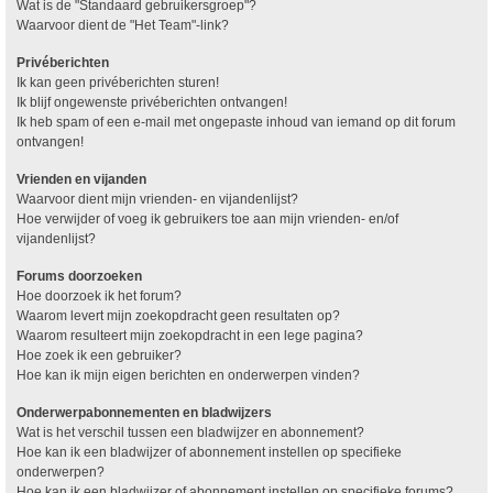
Wat is de "Standaard gebruikersgroep"?
Waarvoor dient de "Het Team"-link?
Privéberichten
Ik kan geen privéberichten sturen!
Ik blijf ongewenste privéberichten ontvangen!
Ik heb spam of een e-mail met ongepaste inhoud van iemand op dit forum
ontvangen!
Vrienden en vijanden
Waarvoor dient mijn vrienden- en vijandenlijst?
Hoe verwijder of voeg ik gebruikers toe aan mijn vrienden- en/of
vijandenlijst?
Forums doorzoeken
Hoe doorzoek ik het forum?
Waarom levert mijn zoekopdracht geen resultaten op?
Waarom resulteert mijn zoekopdracht in een lege pagina?
Hoe zoek ik een gebruiker?
Hoe kan ik mijn eigen berichten en onderwerpen vinden?
Onderwerpabonnementen en bladwijzers
Wat is het verschil tussen een bladwijzer en abonnement?
Hoe kan ik een bladwijzer of abonnement instellen op specifieke
onderwerpen?
Hoe kan ik een bladwijzer of abonnement instellen op specifieke forums?