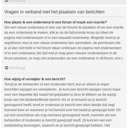
Omhoog
Vragen in verband met het plaatsen van berichten
Hoe plaats ik een onderwerp in een forum of maak een reactie?
Om een nieuw onderwerp in één van de forums te plaatsen of om een reactie
op een onderwerp te maken, klik je op de bijhorende knop op ofwel de
pagina met onderwerpen of in een bepaald onderwerp. Mogelijk moet je je
registreren voor je een nieuw onderwerp kan aanmaken, de permissies die
je al dan niet hebt in het forum staan onderaan de pagina met onderwerpen
of in een onderwerp (de lijst met
je mag geen nieuwe onderwerpen in dit
forum plaatsen, je mag niet antwoorden op een onderwerp in dit forum, enz.
).
Omhoog
Hoe wijzig of verwijder ik een bericht?
Tenzij je de beheerder of een moderator bent, kun je alleen je eigen
berichten wijzigen en verwijderen. Je kunt een bericht wijzigen (soms maar
voor een beperkte tijd nadat het geplaatst is) door te klikken op de
wijzig
knop van het desbetreffende bericht. Als er al iemand op je bericht
gereageerd heeft, komt er onderaan je bericht een klein tekstje dat zegt
hoeveel keer en wanneer je het bericht voor het laatst je gewijzigd hebt. Dit
zal niet verschijnen als nog niemand gereageerd heeft, evenmin als een
beheerder of moderator je bericht gewijzigd heeft. Zij kunnen wel een
mededeling toevoegen, waarom ze je bericht gewijzigd hebben. Het