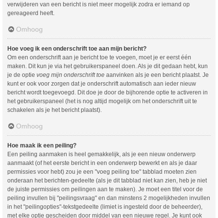
verwijderen van een bericht is niet meer mogelijk zodra er iemand op
gereageerd heeft.
Omhoog
Hoe voeg ik een onderschrift toe aan mijn bericht?
Om een onderschrift aan je bericht toe te voegen, moet je er eerst één
maken. Dit kun je via het gebruikerspaneel doen. Als je dit gedaan hebt, kun
je de optie
voeg mijn onderschrift toe
aanvinken als je een bericht plaatst. Je
kunt er ook voor zorgen dat je onderschrift automatisch aan ieder nieuw
bericht wordt toegevoegd. Dit doe je door de bijhorende optie te activeren in
het gebruikerspaneel (het is nog altijd mogelijk om het onderschrift uit te
schakelen als je het bericht plaatst).
Omhoog
Hoe maak ik een peiling?
Een peiling aanmaken is heel gemakkelijk, als je een nieuw onderwerp
aanmaakt (of het eerste bericht in een onderwerp bewerkt en als je daar
permissies voor hebt) zou je een "voeg peiling toe" tabblad moeten zien
onderaan het berichten-gedeelte (als je dit tabblad niet kan zien, heb je niet
de juiste permissies om peilingen aan te maken). Je moet een titel voor de
peiling invullen bij "peilingsvraag" en dan minstens 2 mogelijkheden invullen
in het "peilingopties"-tekstgedeelte (limiet is ingesteld door de beheerder),
met elke optie gescheiden door middel van een nieuwe regel. Je kunt ook