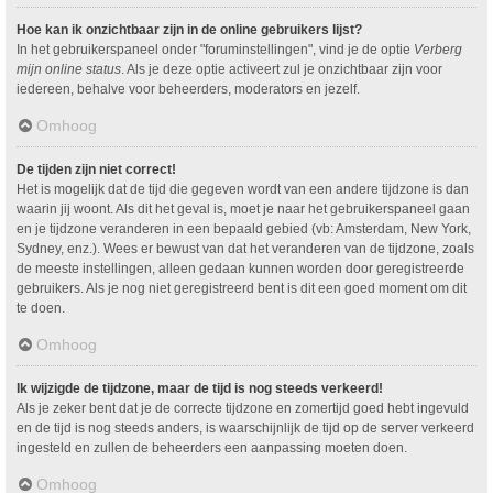
Hoe kan ik onzichtbaar zijn in de online gebruikers lijst?
In het gebruikerspaneel onder "foruminstellingen", vind je de optie
Verberg
mijn online status
. Als je deze optie activeert zul je onzichtbaar zijn voor
iedereen, behalve voor beheerders, moderators en jezelf.
Omhoog
De tijden zijn niet correct!
Het is mogelijk dat de tijd die gegeven wordt van een andere tijdzone is dan
waarin jij woont. Als dit het geval is, moet je naar het gebruikerspaneel gaan
en je tijdzone veranderen in een bepaald gebied (vb: Amsterdam, New York,
Sydney, enz.). Wees er bewust van dat het veranderen van de tijdzone, zoals
de meeste instellingen, alleen gedaan kunnen worden door geregistreerde
gebruikers. Als je nog niet geregistreerd bent is dit een goed moment om dit
te doen.
Omhoog
Ik wijzigde de tijdzone, maar de tijd is nog steeds verkeerd!
Als je zeker bent dat je de correcte tijdzone en zomertijd goed hebt ingevuld
en de tijd is nog steeds anders, is waarschijnlijk de tijd op de server verkeerd
ingesteld en zullen de beheerders een aanpassing moeten doen.
Omhoog