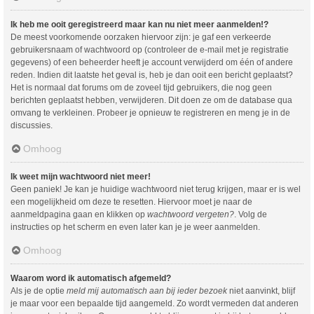
Ik heb me ooit geregistreerd maar kan nu niet meer aanmelden!?
De meest voorkomende oorzaken hiervoor zijn: je gaf een verkeerde
gebruikersnaam of wachtwoord op (controleer de e-mail met je registratie
gegevens) of een beheerder heeft je account verwijderd om één of andere
reden. Indien dit laatste het geval is, heb je dan ooit een bericht geplaatst?
Het is normaal dat forums om de zoveel tijd gebruikers, die nog geen
berichten geplaatst hebben, verwijderen. Dit doen ze om de database qua
omvang te verkleinen. Probeer je opnieuw te registreren en meng je in de
discussies.
Omhoog
Ik weet mijn wachtwoord niet meer!
Geen paniek! Je kan je huidige wachtwoord niet terug krijgen, maar er is wel
een mogelijkheid om deze te resetten. Hiervoor moet je naar de
aanmeldpagina gaan en klikken op
wachtwoord vergeten?
. Volg de
instructies op het scherm en even later kan je je weer aanmelden.
Omhoog
Waarom word ik automatisch afgemeld?
Als je de optie
meld mij automatisch aan bij ieder bezoek
niet aanvinkt, blijf
je maar voor een bepaalde tijd aangemeld. Zo wordt vermeden dat anderen