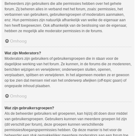
Beheerders zijn gebruikers die alle permissies hebben over het gehele
forum. Zij beheren alles in verband met het forum, zoals: permissies, het
verbannen van gebruikers, gebruikersgroepen of moderators aanmaken,
enz. Hun permissies zijn natuurlijk afhankelijk van welke de eigenaar aan
hen heeft toegewezen. Ook afhankelijk van de beslissing van de eigenaar,
hebben ze mogelijk alle moderator permissies in de forums.
Omhoog
Wat zijn Moderators?
Moderators zijn gebruikers of gebruikersgroepen die in staan voor de
dagelijkse werking van het forum. Ze kunnen, in de forums die ze modereren,
berichten wijzigen en verwijderen; onderwerpen sluiten, openen,
verplaatsen, splitsen en verwijderen. In het algemeen moeten ze er gewoon
op toe zien dat mensen niet van het onderwerp afwijken (
off-topic
gaan) of
ongepaste inhoud plaatsen.
Omhoog
Wat zijn gebruikersgroepen?
Als de beheerder gebruikers wil groeperen, kan hij/zij dit doen door middel
van gebruikersgroepen. Gebruikers kunnen van meerdere groepen lid zijn
(dit verschilt per forum), deze groepen kunnen verschillende
permissies/toegangspermissies hebben. Op deze manier is het voor de
beheerder een stuk gemakkelijker meerdere moderators aan een forum toe