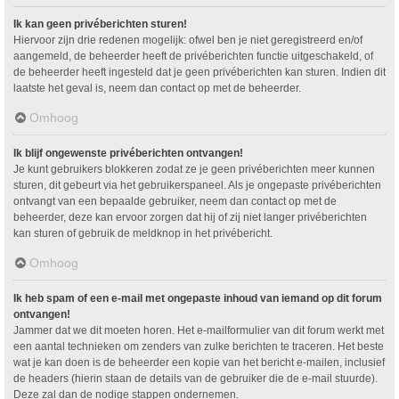
Ik kan geen privéberichten sturen!
Hiervoor zijn drie redenen mogelijk: ofwel ben je niet geregistreerd en/of
aangemeld, de beheerder heeft de privéberichten functie uitgeschakeld, of
de beheerder heeft ingesteld dat je geen privéberichten kan sturen. Indien dit
laatste het geval is, neem dan contact op met de beheerder.
Omhoog
Ik blijf ongewenste privéberichten ontvangen!
Je kunt gebruikers blokkeren zodat ze je geen privéberichten meer kunnen
sturen, dit gebeurt via het gebruikerspaneel. Als je ongepaste privéberichten
ontvangt van een bepaalde gebruiker, neem dan contact op met de
beheerder, deze kan ervoor zorgen dat hij of zij niet langer privéberichten
kan sturen of gebruik de meldknop in het privébericht.
Omhoog
Ik heb spam of een e-mail met ongepaste inhoud van iemand op dit forum
ontvangen!
Jammer dat we dit moeten horen. Het e-mailformulier van dit forum werkt met
een aantal technieken om zenders van zulke berichten te traceren. Het beste
wat je kan doen is de beheerder een kopie van het bericht e-mailen, inclusief
de headers (hierin staan de details van de gebruiker die de e-mail stuurde).
Deze zal dan de nodige stappen ondernemen.