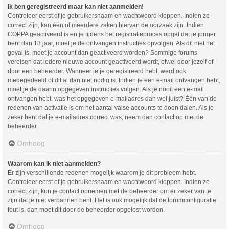
Ik ben geregistreerd maar kan niet aanmelden!
Controleer eerst of je gebruikersnaam en wachtwoord kloppen. Indien ze
correct zijn, kan één of meerdere zaken hiervan de oorzaak zijn. Indien
COPPA geactiveerd is en je tijdens het registratieproces opgaf dat je jonger
bent dan 13 jaar, moet je de ontvangen instructies opvolgen. Als dit niet het
geval is, moet je account dan geactiveerd worden? Sommige forums
vereisen dat iedere nieuwe account geactiveerd wordt, ofwel door jezelf of
door een beheerder. Wanneer je je geregistreerd hebt, werd ook
medegedeeld of dit al dan niet nodig is. Indien je een e-mail ontvangen hebt,
moet je de daarin opgegeven instructies volgen. Als je nooit een e-mail
ontvangen hebt, was het opgegeven e-mailadres dan wel juist? Één van de
redenen van activatie is om het aantal valse accounts te doen dalen. Als je
zeker bent dat je e-mailadres correct was, neem dan contact op met de
beheerder.
Omhoog
Waarom kan ik niet aanmelden?
Er zijn verschillende redenen mogelijk waarom je dit probleem hebt.
Controleer eerst of je gebruikersnaam en wachtwoord kloppen. Indien ze
correct zijn, kun je contact opnemen met de beheerder om er zeker van te
zijn dat je niet verbannen bent. Het is ook mogelijk dat de forumconfiguratie
fout is, dan moet dit door de beheerder opgelost worden.
Omhoog