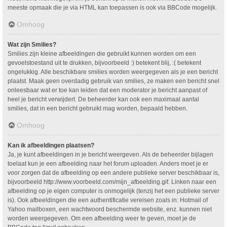
meeste opmaak die je via HTML kan toepassen is ook via BBCode mogelijk.
Omhoog
Wat zijn Smilies?
Smilies zijn kleine afbeeldingen die gebruikt kunnen worden om een
gevoelstoestand uit te drukken, bijvoorbeeld :) betekent blij, :( betekent
ongelukkig. Alle beschikbare smilies worden weergegeven als je een bericht
plaatst. Maak geen overdadig gebruik van smilies, ze maken een bericht snel
onleesbaar wat er toe kan leiden dat een moderator je bericht aanpast of
heel je bericht verwijdert. De beheerder kan ook een maximaal aantal
smilies, dat in een bericht gebruikt mag worden, bepaald hebben.
Omhoog
Kan ik afbeeldingen plaatsen?
Ja, je kunt afbeeldingen in je bericht weergeven. Als de beheerder bijlagen
toelaat kun je een afbeelding naar het forum uploaden. Anders moet je er
voor zorgen dat de afbeelding op een andere publieke server beschikbaar is,
bijvoorbeeld http://www.voorbeeld.com/mijn_afbeelding.gif. Linken naar een
afbeelding op je eigen computer is onmogelijk (tenzij het een publieke server
is). Ook afbeeldingen die een authentificatie vereisen zoals in: Hotmail of
Yahoo mailboxen, een wachtwoord beschermde website, enz. kunnen niet
worden weergegeven. Om een afbeelding weer te geven, moet je de