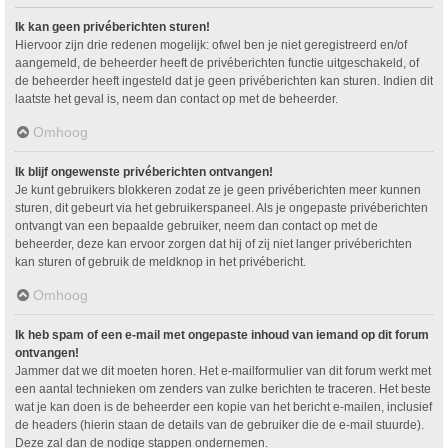
Ik kan geen privéberichten sturen!
Hiervoor zijn drie redenen mogelijk: ofwel ben je niet geregistreerd en/of
aangemeld, de beheerder heeft de privéberichten functie uitgeschakeld, of
de beheerder heeft ingesteld dat je geen privéberichten kan sturen. Indien dit
laatste het geval is, neem dan contact op met de beheerder.
Omhoog
Ik blijf ongewenste privéberichten ontvangen!
Je kunt gebruikers blokkeren zodat ze je geen privéberichten meer kunnen
sturen, dit gebeurt via het gebruikerspaneel. Als je ongepaste privéberichten
ontvangt van een bepaalde gebruiker, neem dan contact op met de
beheerder, deze kan ervoor zorgen dat hij of zij niet langer privéberichten
kan sturen of gebruik de meldknop in het privébericht.
Omhoog
Ik heb spam of een e-mail met ongepaste inhoud van iemand op dit forum
ontvangen!
Jammer dat we dit moeten horen. Het e-mailformulier van dit forum werkt met
een aantal technieken om zenders van zulke berichten te traceren. Het beste
wat je kan doen is de beheerder een kopie van het bericht e-mailen, inclusief
de headers (hierin staan de details van de gebruiker die de e-mail stuurde).
Deze zal dan de nodige stappen ondernemen.