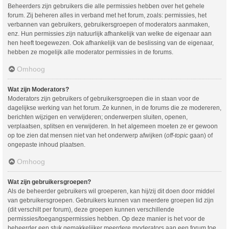
Beheerders zijn gebruikers die alle permissies hebben over het gehele
forum. Zij beheren alles in verband met het forum, zoals: permissies, het
verbannen van gebruikers, gebruikersgroepen of moderators aanmaken,
enz. Hun permissies zijn natuurlijk afhankelijk van welke de eigenaar aan
hen heeft toegewezen. Ook afhankelijk van de beslissing van de eigenaar,
hebben ze mogelijk alle moderator permissies in de forums.
Omhoog
Wat zijn Moderators?
Moderators zijn gebruikers of gebruikersgroepen die in staan voor de
dagelijkse werking van het forum. Ze kunnen, in de forums die ze modereren,
berichten wijzigen en verwijderen; onderwerpen sluiten, openen,
verplaatsen, splitsen en verwijderen. In het algemeen moeten ze er gewoon
op toe zien dat mensen niet van het onderwerp afwijken (
off-topic
gaan) of
ongepaste inhoud plaatsen.
Omhoog
Wat zijn gebruikersgroepen?
Als de beheerder gebruikers wil groeperen, kan hij/zij dit doen door middel
van gebruikersgroepen. Gebruikers kunnen van meerdere groepen lid zijn
(dit verschilt per forum), deze groepen kunnen verschillende
permissies/toegangspermissies hebben. Op deze manier is het voor de
beheerder een stuk gemakkelijker meerdere moderators aan een forum toe