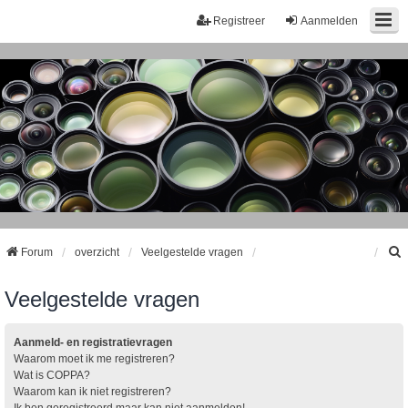
Registreer
Aanmelden
Forum
overzicht
Veelgestelde vragen
Veelgestelde vragen
k
Aanmeld- en registratievragen
Waarom moet ik me registreren?
Wat is COPPA?
Waarom kan ik niet registreren?
Ik ben geregistreerd maar kan niet aanmelden!