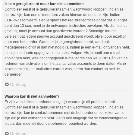
Ik ben geregistreerd maar kan niet aanmelden!
Controleer eerst of je gebruikersnaam en wachtwoord kloppen. Indien ze
correct zijn, kan één of meerdere zaken hiervan de oorzaak zijn. Indien
COPPA geactiveerd is en je tijdens het registratieproces opgaf dat je jonger
bent dan 13 jaar, moet je de ontvangen instructies opvolgen. Als dit niet het
geval is, moet je account dan geactiveerd worden? Sommige forums
vereisen dat iedere nieuwe account geactiveerd wordt, ofwel door jezelf of
door een beheerder. Wanneer je je geregistreerd hebt, werd ook
medegedeeld of dit al dan niet nodig is. Indien je een e-mail ontvangen hebt,
moet je de daarin opgegeven instructies volgen. Als je nooit een e-mail
ontvangen hebt, was het opgegeven e-mailadres dan wel juist? Één van de
redenen van activatie is om het aantal valse accounts te doen dalen. Als je
zeker bent dat je e-mailadres correct was, neem dan contact op met de
beheerder.
Omhoog
Waarom kan ik niet aanmelden?
Er zijn verschillende redenen mogelijk waarom je dit probleem hebt.
Controleer eerst of je gebruikersnaam en wachtwoord kloppen. Indien ze
correct zijn, kun je contact opnemen met de beheerder om er zeker van te
zijn dat je niet verbannen bent. Het is ook mogelijk dat de forumconfiguratie
fout is, dan moet dit door de beheerder opgelost worden.
Omhoog