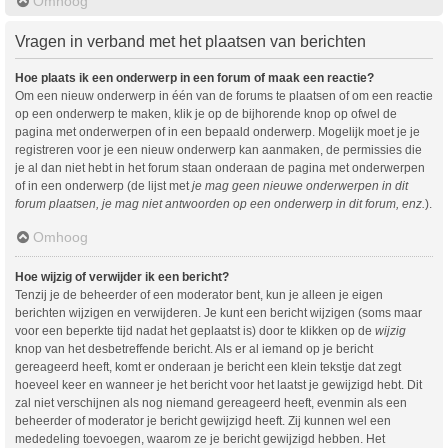
Omhoog
Vragen in verband met het plaatsen van berichten
Hoe plaats ik een onderwerp in een forum of maak een reactie?
Om een nieuw onderwerp in één van de forums te plaatsen of om een reactie
op een onderwerp te maken, klik je op de bijhorende knop op ofwel de
pagina met onderwerpen of in een bepaald onderwerp. Mogelijk moet je je
registreren voor je een nieuw onderwerp kan aanmaken, de permissies die
je al dan niet hebt in het forum staan onderaan de pagina met onderwerpen
of in een onderwerp (de lijst met
je mag geen nieuwe onderwerpen in dit
forum plaatsen, je mag niet antwoorden op een onderwerp in dit forum, enz.
).
Omhoog
Hoe wijzig of verwijder ik een bericht?
Tenzij je de beheerder of een moderator bent, kun je alleen je eigen
berichten wijzigen en verwijderen. Je kunt een bericht wijzigen (soms maar
voor een beperkte tijd nadat het geplaatst is) door te klikken op de
wijzig
knop van het desbetreffende bericht. Als er al iemand op je bericht
gereageerd heeft, komt er onderaan je bericht een klein tekstje dat zegt
hoeveel keer en wanneer je het bericht voor het laatst je gewijzigd hebt. Dit
zal niet verschijnen als nog niemand gereageerd heeft, evenmin als een
beheerder of moderator je bericht gewijzigd heeft. Zij kunnen wel een
mededeling toevoegen, waarom ze je bericht gewijzigd hebben. Het