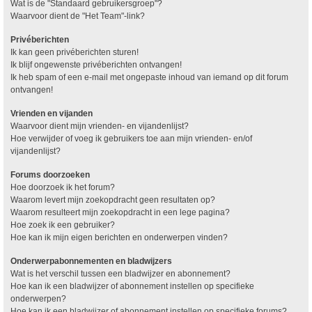
Wat is de "Standaard gebruikersgroep"?
Waarvoor dient de "Het Team"-link?
Privéberichten
Ik kan geen privéberichten sturen!
Ik blijf ongewenste privéberichten ontvangen!
Ik heb spam of een e-mail met ongepaste inhoud van iemand op dit forum
ontvangen!
Vrienden en vijanden
Waarvoor dient mijn vrienden- en vijandenlijst?
Hoe verwijder of voeg ik gebruikers toe aan mijn vrienden- en/of
vijandenlijst?
Forums doorzoeken
Hoe doorzoek ik het forum?
Waarom levert mijn zoekopdracht geen resultaten op?
Waarom resulteert mijn zoekopdracht in een lege pagina?
Hoe zoek ik een gebruiker?
Hoe kan ik mijn eigen berichten en onderwerpen vinden?
Onderwerpabonnementen en bladwijzers
Wat is het verschil tussen een bladwijzer en abonnement?
Hoe kan ik een bladwijzer of abonnement instellen op specifieke
onderwerpen?
Hoe kan ik een bladwijzer of abonnement instellen op specifieke forums?