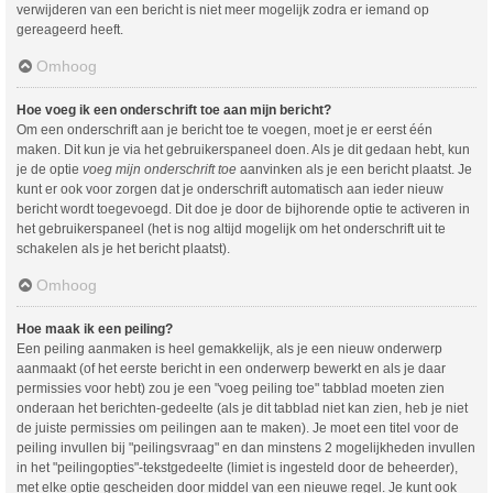
verwijderen van een bericht is niet meer mogelijk zodra er iemand op
gereageerd heeft.
Omhoog
Hoe voeg ik een onderschrift toe aan mijn bericht?
Om een onderschrift aan je bericht toe te voegen, moet je er eerst één
maken. Dit kun je via het gebruikerspaneel doen. Als je dit gedaan hebt, kun
je de optie
voeg mijn onderschrift toe
aanvinken als je een bericht plaatst. Je
kunt er ook voor zorgen dat je onderschrift automatisch aan ieder nieuw
bericht wordt toegevoegd. Dit doe je door de bijhorende optie te activeren in
het gebruikerspaneel (het is nog altijd mogelijk om het onderschrift uit te
schakelen als je het bericht plaatst).
Omhoog
Hoe maak ik een peiling?
Een peiling aanmaken is heel gemakkelijk, als je een nieuw onderwerp
aanmaakt (of het eerste bericht in een onderwerp bewerkt en als je daar
permissies voor hebt) zou je een "voeg peiling toe" tabblad moeten zien
onderaan het berichten-gedeelte (als je dit tabblad niet kan zien, heb je niet
de juiste permissies om peilingen aan te maken). Je moet een titel voor de
peiling invullen bij "peilingsvraag" en dan minstens 2 mogelijkheden invullen
in het "peilingopties"-tekstgedeelte (limiet is ingesteld door de beheerder),
met elke optie gescheiden door middel van een nieuwe regel. Je kunt ook