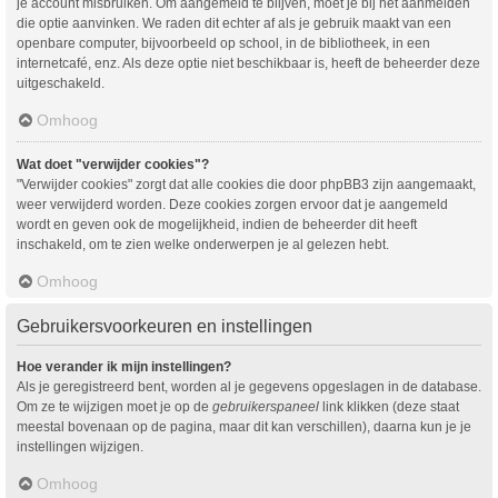
je account misbruiken. Om aangemeld te blijven, moet je bij het aanmelden
die optie aanvinken. We raden dit echter af als je gebruik maakt van een
openbare computer, bijvoorbeeld op school, in de bibliotheek, in een
internetcafé, enz. Als deze optie niet beschikbaar is, heeft de beheerder deze
uitgeschakeld.
Omhoog
Wat doet "verwijder cookies"?
"Verwijder cookies" zorgt dat alle cookies die door phpBB3 zijn aangemaakt,
weer verwijderd worden. Deze cookies zorgen ervoor dat je aangemeld
wordt en geven ook de mogelijkheid, indien de beheerder dit heeft
inschakeld, om te zien welke onderwerpen je al gelezen hebt.
Omhoog
Gebruikersvoorkeuren en instellingen
Hoe verander ik mijn instellingen?
Als je geregistreerd bent, worden al je gegevens opgeslagen in de database.
Om ze te wijzigen moet je op de
gebruikerspaneel
link klikken (deze staat
meestal bovenaan op de pagina, maar dit kan verschillen), daarna kun je je
instellingen wijzigen.
Omhoog