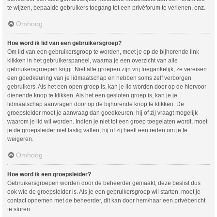
te wijzen, bepaalde gebruikers toegang tot een privéforum te verlenen, enz.
Omhoog
Hoe word ik lid van een gebruikersgroep?
Om lid van een gebruikersgroep te worden, moet je op de bijhorende link
klikken in het gebruikerspaneel, waarna je een overzicht van alle
gebruikersgroepen krijgt. Niet alle groepen zijn vrij toegankelijk, ze vereisen
een goedkeuring van je lidmaatschap en hebben soms zelf verborgen
gebruikers. Als het een open groep is, kan je lid worden door op de hiervoor
dienende knop te klikken. Als het een gesloten groep is, kan je je
lidmaatschap aanvragen door op de bijhorende knop te klikken. De
groepsleider moet je aanvraag dan goedkeuren, hij of zij vraagt mogelijk
waarom je lid wil worden. Indien je niet tot een groep toegelaten wordt, moet
je de groepsleider niet lastig vallen, hij of zij heeft een reden om je te
weigeren.
Omhoog
Hoe word ik een groepsleider?
Gebruikersgroepen worden door de beheerder gemaakt, deze beslist dus
ook wie de groepsleider is. Als je een gebruikersgroep wil starten, moet je
contact opnemen met de beheerder, dit kan door hem/haar een privébericht
te sturen.