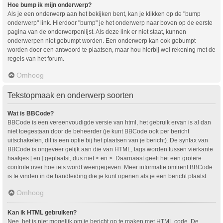
Hoe bump ik mijn onderwerp?
Als je een onderwerp aan het bekijken bent, kan je klikken op de "bump
onderwerp" link. Hierdoor "bump" je het onderwerp naar boven op de eerste
pagina van de onderwerpenlijst. Als deze link er niet staat, kunnen
onderwerpen niet gebumpt worden. Een onderwerp kan ook gebumpt
worden door een antwoord te plaatsen, maar hou hierbij wel rekening met de
regels van het forum.
Omhoog
Tekstopmaak en onderwerp soorten
Wat is BBCode?
BBCode is een vereenvoudigde versie van html, het gebruik ervan is al dan
niet toegestaan door de beheerder (je kunt BBCode ook per bericht
uitschakelen, dit is een optie bij het plaatsen van je bericht). De syntax van
BBCode is ongeveer gelijk aan die van HTML, tags worden tussen vierkante
haakjes [ en ] geplaatst, dus niet < en >. Daarnaast geeft het een grotere
controle over hoe iets wordt weergegeven. Meer informatie omtrent BBCode
is te vinden in de handleiding die je kunt openen als je een bericht plaatst.
Omhoog
Kan ik HTML gebruiken?
Nee, het is niet mogelijk om je bericht op te maken met HTML code. De