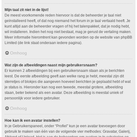
Mijn taal zit niet in de lijst!
De meest voorkomende reden hiervoor is dat de beheerder je taal niet
geïnstalleerd heeft, of dat nog niemand het forum in je taal vertaald heeft. Je
kunt altijd aan de beheerder vragen of hij het talenpakket, dat je nodig hebt,
wil installeren. Indien het nog niet bestaat, mag je gerust de vertaling maken.
Meer informatie hieromtrent kan gevonden worden op de website van phpBB
Limited (de link staat onderaan iedere pagina).
Omhoog
Wat zijn de afbeeldingen naast mijn gebruikersnaam?
Er kunnen 2 afbeeldingen bij een gebruikersnaam staan als je berichten
leest. De eerste afbeelding geeft aan welke rang je hebt, meestal zijn dit
sterretjes of blokjes die aangeven hoeveel berichten je geplaatst hebt of wat
je status is. Hieronder kan nog een tweede, meestal grotere, afbeelding
staan, beter bekend als een avatar. Deze afbeelding is meestal uniek of
persoonlijk voor iedere gebruiker.
Omhoog
Hoe kan ik een avatar instellen?
In je Gebruikerspaneel, onder “Profiel” kun je een avatar toevoegen door
gebruik te maken van één van de volgende vier methodes: Gravatar, Galerij,
Afstand of Upload. Het is aan de beheerders om avatars in te schakelen en