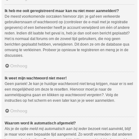
Ik heb me ooit geregistreerd maar kan nu niet meer aanmelden!?
De meest voorkomende oorzaken hiervoor zijn: je gaf een verkeerde
gebruikersnaam of wachtwoord op (controleer de e-mail met je registratie
gegevens) of een beheerder heeft je account verwijderd om één of andere
reden. Indien dit laatste het geval is, heb je dan ooit een bericht geplaatst?
Het is normaal dat forums om de zoveel tijd gebruikers, die nog geen
berichten geplaatst hebben, verwijderen. Dit doen ze om de database qua
omvang te verkleinen. Probeer je opnieuw te registreren en meng je in de
discussies.
Omhoog
Ik weet mijn wachtwoord niet meer!
Geen paniek! Je kan je huidige wachtwoord niet terug krijgen, maar er is wel
een mogelijkheid om deze te resetten. Hiervoor moet je naar de
aanmeldpagina gaan en klikken op
wachtwoord vergeten?
. Volg de
instructies op het scherm en even later kan je je weer aanmelden.
Omhoog
Waarom word ik automatisch afgemeld?
Als je de optie
meld mij automatisch aan bij ieder bezoek
niet aanvinkt, blijf
je maar voor een bepaalde tijd aangemeld. Zo wordt vermeden dat anderen