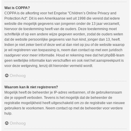
Wat is COPPA?
COPPA is de afkorting voor het Engelse "Children’s Online Privacy and
Protection Act". Dit is een Amerikaanse wet uit 1998 die vereist dat iedere
website die mogelijk gegevens van jongeren onder de 13 jaar verzamelt,
hiervoor de toestemming heeft van de ouders. Deze toestemming moet
schriftelijk of op een andere wijze gegeven worden, zodat de ouders weten
dat de website persoonlijke gegevens van hun kind, jonger dan 13, heeft.
Indien je niet zeker bent of deze wet al dan niet op jou of de website waarop
je wil registreren van toepassing is, neem dan contact op met een juridisch
raadgever voor meer informatie. Houd er rekening mee dat het phpBB-team
geen wettelijke informatie kan verschaffen en ook niet het aanspreekpunt is
voor deze wetgeving, tenzij dit hieronder vermeld wordt.
Omhoog
Waarom kan ik niet registreren?
Mogelijk heeft de beheerder je IP-adres verbannen, of de gebruikersnaam
die je opgeeft verboden. Tevens is het mogelijk dat de beheerder de
registratie mogelijkheid heeft uitgeschakeld om zo de registratie van nieuwe
gebruikers te voorkomen. Neem contact op met de beheerder voor verdere
hulp.
Omhoog