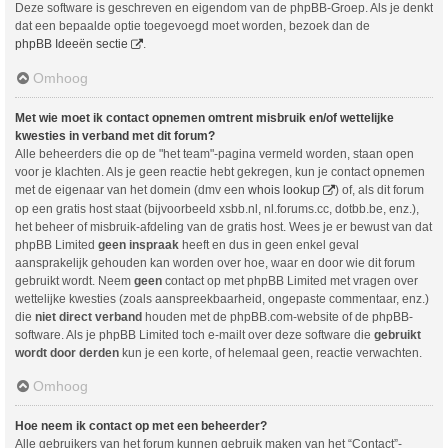
Deze software is geschreven en eigendom van de phpBB-Groep. Als je denkt
dat een bepaalde optie toegevoegd moet worden, bezoek dan de
phpBB Ideeën sectie
.
Omhoog
Met wie moet ik contact opnemen omtrent misbruik en/of wettelijke
kwesties in verband met dit forum?
Alle beheerders die op de "het team"-pagina vermeld worden, staan open
voor je klachten. Als je geen reactie hebt gekregen, kun je contact opnemen
met de eigenaar van het domein (dmv een
whois lookup
) of, als dit forum
op een gratis host staat (bijvoorbeeld xsbb.nl, nl.forums.cc, dotbb.be, enz.),
het beheer of misbruik-afdeling van de gratis host. Wees je er bewust van dat
phpBB Limited
geen inspraak
heeft en dus in geen enkel geval
aansprakelijk gehouden kan worden over hoe, waar en door wie dit forum
gebruikt wordt. Neem
geen
contact op met phpBB Limited met vragen over
wettelijke kwesties (zoals aanspreekbaarheid, ongepaste commentaar, enz.)
die
niet direct verband
houden met de phpBB.com-website of de phpBB-
software. Als je phpBB Limited toch e-mailt over deze software die
gebruikt
wordt door derden
kun je een korte, of helemaal geen, reactie verwachten.
Omhoog
Hoe neem ik contact op met een beheerder?
Alle gebruikers van het forum kunnen gebruik maken van het “Contact”-