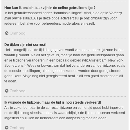
Hoe kan ik onzichtbaar zijn in de online gebruikers lijst?
In het gebruikerspaneel onder "foruminstellingen", vind je de optie
Verberg
mijn online status
. Als je deze optie activeert zul je onzichtbaar zijn voor
iedereen, behalve voor beheerders, moderators en jezelf.
Omhoog
De tijden zijn niet correct!
Het is mogelijk dat de tijd die gegeven wordt van een andere tijdzone is dan
waarin jij woont. Als dit het geval is, moet je naar het gebruikerspaneel gaan
en je tijdzone veranderen in een bepaald gebied (vb: Amsterdam, New York,
Sydney, enz.). Wees er bewust van dat het veranderen van de tijdzone, zoals
de meeste instellingen, alleen gedaan kunnen worden door geregistreerde
gebruikers. Als je nog niet geregistreerd bent is dit een goed moment om dit
te doen.
Omhoog
Ik wijzigde de tijdzone, maar de tijd is nog steeds verkeerd!
Als je zeker bent dat je de correcte tijdzone en zomertijd goed hebt ingevuld
en de tijd is nog steeds anders, is waarschijnlijk de tijd op de server verkeerd
ingesteld en zullen de beheerders een aanpassing moeten doen.
Omhoog