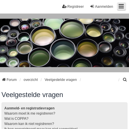
Registreer
Aanmelden
Forum
overzicht
Veelgestelde vragen
Veelgestelde vragen
k
Aanmeld- en registratievragen
Waarom moet ik me registreren?
Wat is COPPA?
Waarom kan ik niet registreren?
Ik ben geregistreerd maar kan niet aanmelden!