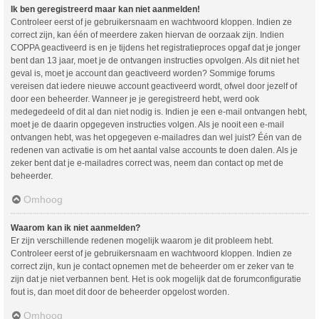
Ik ben geregistreerd maar kan niet aanmelden!
Controleer eerst of je gebruikersnaam en wachtwoord kloppen. Indien ze
correct zijn, kan één of meerdere zaken hiervan de oorzaak zijn. Indien
COPPA geactiveerd is en je tijdens het registratieproces opgaf dat je jonger
bent dan 13 jaar, moet je de ontvangen instructies opvolgen. Als dit niet het
geval is, moet je account dan geactiveerd worden? Sommige forums
vereisen dat iedere nieuwe account geactiveerd wordt, ofwel door jezelf of
door een beheerder. Wanneer je je geregistreerd hebt, werd ook
medegedeeld of dit al dan niet nodig is. Indien je een e-mail ontvangen hebt,
moet je de daarin opgegeven instructies volgen. Als je nooit een e-mail
ontvangen hebt, was het opgegeven e-mailadres dan wel juist? Één van de
redenen van activatie is om het aantal valse accounts te doen dalen. Als je
zeker bent dat je e-mailadres correct was, neem dan contact op met de
beheerder.
Omhoog
Waarom kan ik niet aanmelden?
Er zijn verschillende redenen mogelijk waarom je dit probleem hebt.
Controleer eerst of je gebruikersnaam en wachtwoord kloppen. Indien ze
correct zijn, kun je contact opnemen met de beheerder om er zeker van te
zijn dat je niet verbannen bent. Het is ook mogelijk dat de forumconfiguratie
fout is, dan moet dit door de beheerder opgelost worden.
Omhoog