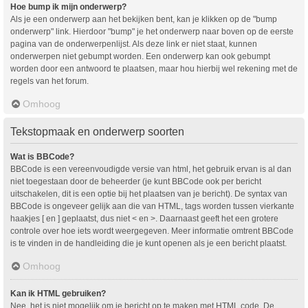
Hoe bump ik mijn onderwerp?
Als je een onderwerp aan het bekijken bent, kan je klikken op de "bump
onderwerp" link. Hierdoor "bump" je het onderwerp naar boven op de eerste
pagina van de onderwerpenlijst. Als deze link er niet staat, kunnen
onderwerpen niet gebumpt worden. Een onderwerp kan ook gebumpt
worden door een antwoord te plaatsen, maar hou hierbij wel rekening met de
regels van het forum.
Omhoog
Tekstopmaak en onderwerp soorten
Wat is BBCode?
BBCode is een vereenvoudigde versie van html, het gebruik ervan is al dan
niet toegestaan door de beheerder (je kunt BBCode ook per bericht
uitschakelen, dit is een optie bij het plaatsen van je bericht). De syntax van
BBCode is ongeveer gelijk aan die van HTML, tags worden tussen vierkante
haakjes [ en ] geplaatst, dus niet < en >. Daarnaast geeft het een grotere
controle over hoe iets wordt weergegeven. Meer informatie omtrent BBCode
is te vinden in de handleiding die je kunt openen als je een bericht plaatst.
Omhoog
Kan ik HTML gebruiken?
Nee, het is niet mogelijk om je bericht op te maken met HTML code. De