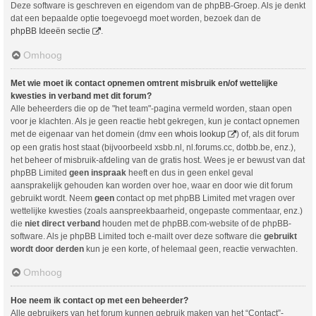
Deze software is geschreven en eigendom van de phpBB-Groep. Als je denkt
dat een bepaalde optie toegevoegd moet worden, bezoek dan de
phpBB Ideeën sectie
.
Omhoog
Met wie moet ik contact opnemen omtrent misbruik en/of wettelijke
kwesties in verband met dit forum?
Alle beheerders die op de "het team"-pagina vermeld worden, staan open
voor je klachten. Als je geen reactie hebt gekregen, kun je contact opnemen
met de eigenaar van het domein (dmv een
whois lookup
) of, als dit forum
op een gratis host staat (bijvoorbeeld xsbb.nl, nl.forums.cc, dotbb.be, enz.),
het beheer of misbruik-afdeling van de gratis host. Wees je er bewust van dat
phpBB Limited
geen inspraak
heeft en dus in geen enkel geval
aansprakelijk gehouden kan worden over hoe, waar en door wie dit forum
gebruikt wordt. Neem
geen
contact op met phpBB Limited met vragen over
wettelijke kwesties (zoals aanspreekbaarheid, ongepaste commentaar, enz.)
die
niet direct verband
houden met de phpBB.com-website of de phpBB-
software. Als je phpBB Limited toch e-mailt over deze software die
gebruikt
wordt door derden
kun je een korte, of helemaal geen, reactie verwachten.
Omhoog
Hoe neem ik contact op met een beheerder?
Alle gebruikers van het forum kunnen gebruik maken van het “Contact”-