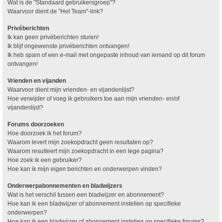
Wat is de "Standaard gebruikersgroep"?
Waarvoor dient de "Het Team"-link?
Privéberichten
Ik kan geen privéberichten sturen!
Ik blijf ongewenste privéberichten ontvangen!
Ik heb spam of een e-mail met ongepaste inhoud van iemand op dit forum
ontvangen!
Vrienden en vijanden
Waarvoor dient mijn vrienden- en vijandenlijst?
Hoe verwijder of voeg ik gebruikers toe aan mijn vrienden- en/of
vijandenlijst?
Forums doorzoeken
Hoe doorzoek ik het forum?
Waarom levert mijn zoekopdracht geen resultaten op?
Waarom resulteert mijn zoekopdracht in een lege pagina?
Hoe zoek ik een gebruiker?
Hoe kan ik mijn eigen berichten en onderwerpen vinden?
Onderwerpabonnementen en bladwijzers
Wat is het verschil tussen een bladwijzer en abonnement?
Hoe kan ik een bladwijzer of abonnement instellen op specifieke
onderwerpen?
Hoe kan ik een bladwijzer of abonnement instellen op specifieke forums?