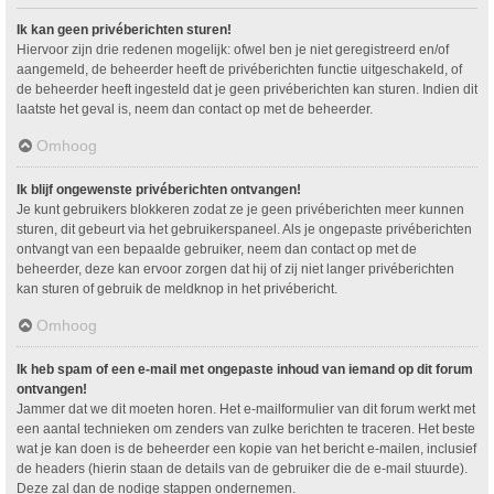
Ik kan geen privéberichten sturen!
Hiervoor zijn drie redenen mogelijk: ofwel ben je niet geregistreerd en/of
aangemeld, de beheerder heeft de privéberichten functie uitgeschakeld, of
de beheerder heeft ingesteld dat je geen privéberichten kan sturen. Indien dit
laatste het geval is, neem dan contact op met de beheerder.
Omhoog
Ik blijf ongewenste privéberichten ontvangen!
Je kunt gebruikers blokkeren zodat ze je geen privéberichten meer kunnen
sturen, dit gebeurt via het gebruikerspaneel. Als je ongepaste privéberichten
ontvangt van een bepaalde gebruiker, neem dan contact op met de
beheerder, deze kan ervoor zorgen dat hij of zij niet langer privéberichten
kan sturen of gebruik de meldknop in het privébericht.
Omhoog
Ik heb spam of een e-mail met ongepaste inhoud van iemand op dit forum
ontvangen!
Jammer dat we dit moeten horen. Het e-mailformulier van dit forum werkt met
een aantal technieken om zenders van zulke berichten te traceren. Het beste
wat je kan doen is de beheerder een kopie van het bericht e-mailen, inclusief
de headers (hierin staan de details van de gebruiker die de e-mail stuurde).
Deze zal dan de nodige stappen ondernemen.