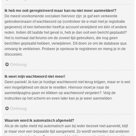
Ik heb me ooit geregistreerd maar kan nu niet meer aanmelden!?
De meest voorkomende oorzaken hiervoor zijn: je gaf een verkeerde
gebruikersnaam of wachtwoord op (controleer de e-mail met je registratie
gegevens) of een beheerder heeft je account verwijderd om één of andere
reden. Indien dit laatste het geval is, heb je dan ooit een bericht geplaatst?
Het is normaal dat forums om de zoveel tijd gebruikers, die nog geen
berichten geplaatst hebben, verwijderen. Dit doen ze om de database qua
omvang te verkleinen. Probeer je opnieuw te registreren en meng je in de
discussies.
Omhoog
Ik weet mijn wachtwoord niet meer!
Geen paniek! Je kan je huidige wachtwoord niet terug krijgen, maar er is wel
een mogelijkheid om deze te resetten. Hiervoor moet je naar de
aanmeldpagina gaan en klikken op
wachtwoord vergeten?
. Volg de
instructies op het scherm en even later kan je je weer aanmelden.
Omhoog
Waarom word ik automatisch afgemeld?
Als je de optie
meld mij automatisch aan bij ieder bezoek
niet aanvinkt, blijf
je maar voor een bepaalde tijd aangemeld. Zo wordt vermeden dat anderen