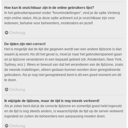
Hoe kan ik onzichtbaar zijn in de online gebruikers lijst?
In het gebruikerspaneel onder "foruminstellingen", vind je de optie
Verberg
mijn online status
. Als je deze optie activeert zul je onzichtbaar zijn voor
iedereen, behalve voor beheerders, moderators en jezelf.
Omhoog
De tijden zijn niet correct!
Het is mogelijk dat de tijd die gegeven wordt van een andere tijdzone is dan
waarin jij woont. Als dit het geval is, moet je naar het gebruikerspaneel gaan
en je tijdzone veranderen in een bepaald gebied (vb: Amsterdam, New York,
Sydney, enz.). Wees er bewust van dat het veranderen van de tijdzone, zoals
de meeste instellingen, alleen gedaan kunnen worden door geregistreerde
gebruikers. Als je nog niet geregistreerd bent is dit een goed moment om dit
te doen.
Omhoog
Ik wijzigde de tijdzone, maar de tijd is nog steeds verkeerd!
Als je zeker bent dat je de correcte tijdzone en zomertijd goed hebt ingevuld
en de tijd is nog steeds anders, is waarschijnlijk de tijd op de server verkeerd
ingesteld en zullen de beheerders een aanpassing moeten doen.
Omhoog