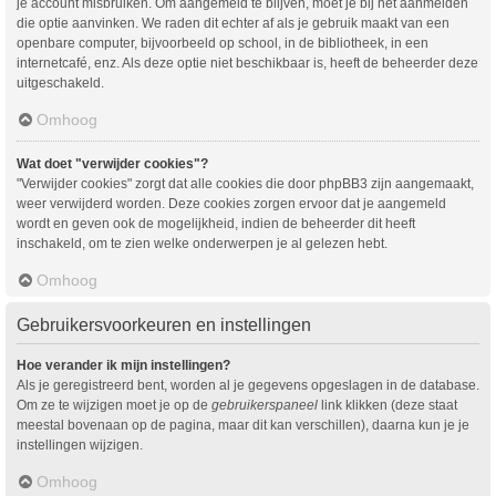
je account misbruiken. Om aangemeld te blijven, moet je bij het aanmelden
die optie aanvinken. We raden dit echter af als je gebruik maakt van een
openbare computer, bijvoorbeeld op school, in de bibliotheek, in een
internetcafé, enz. Als deze optie niet beschikbaar is, heeft de beheerder deze
uitgeschakeld.
Omhoog
Wat doet "verwijder cookies"?
"Verwijder cookies" zorgt dat alle cookies die door phpBB3 zijn aangemaakt,
weer verwijderd worden. Deze cookies zorgen ervoor dat je aangemeld
wordt en geven ook de mogelijkheid, indien de beheerder dit heeft
inschakeld, om te zien welke onderwerpen je al gelezen hebt.
Omhoog
Gebruikersvoorkeuren en instellingen
Hoe verander ik mijn instellingen?
Als je geregistreerd bent, worden al je gegevens opgeslagen in de database.
Om ze te wijzigen moet je op de
gebruikerspaneel
link klikken (deze staat
meestal bovenaan op de pagina, maar dit kan verschillen), daarna kun je je
instellingen wijzigen.
Omhoog