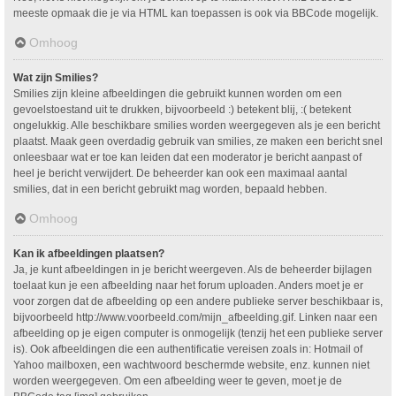
meeste opmaak die je via HTML kan toepassen is ook via BBCode mogelijk.
Omhoog
Wat zijn Smilies?
Smilies zijn kleine afbeeldingen die gebruikt kunnen worden om een
gevoelstoestand uit te drukken, bijvoorbeeld :) betekent blij, :( betekent
ongelukkig. Alle beschikbare smilies worden weergegeven als je een bericht
plaatst. Maak geen overdadig gebruik van smilies, ze maken een bericht snel
onleesbaar wat er toe kan leiden dat een moderator je bericht aanpast of
heel je bericht verwijdert. De beheerder kan ook een maximaal aantal
smilies, dat in een bericht gebruikt mag worden, bepaald hebben.
Omhoog
Kan ik afbeeldingen plaatsen?
Ja, je kunt afbeeldingen in je bericht weergeven. Als de beheerder bijlagen
toelaat kun je een afbeelding naar het forum uploaden. Anders moet je er
voor zorgen dat de afbeelding op een andere publieke server beschikbaar is,
bijvoorbeeld http://www.voorbeeld.com/mijn_afbeelding.gif. Linken naar een
afbeelding op je eigen computer is onmogelijk (tenzij het een publieke server
is). Ook afbeeldingen die een authentificatie vereisen zoals in: Hotmail of
Yahoo mailboxen, een wachtwoord beschermde website, enz. kunnen niet
worden weergegeven. Om een afbeelding weer te geven, moet je de