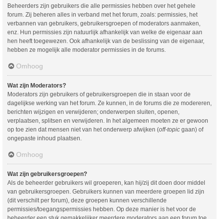
Beheerders zijn gebruikers die alle permissies hebben over het gehele
forum. Zij beheren alles in verband met het forum, zoals: permissies, het
verbannen van gebruikers, gebruikersgroepen of moderators aanmaken,
enz. Hun permissies zijn natuurlijk afhankelijk van welke de eigenaar aan
hen heeft toegewezen. Ook afhankelijk van de beslissing van de eigenaar,
hebben ze mogelijk alle moderator permissies in de forums.
Omhoog
Wat zijn Moderators?
Moderators zijn gebruikers of gebruikersgroepen die in staan voor de
dagelijkse werking van het forum. Ze kunnen, in de forums die ze modereren,
berichten wijzigen en verwijderen; onderwerpen sluiten, openen,
verplaatsen, splitsen en verwijderen. In het algemeen moeten ze er gewoon
op toe zien dat mensen niet van het onderwerp afwijken (
off-topic
gaan) of
ongepaste inhoud plaatsen.
Omhoog
Wat zijn gebruikersgroepen?
Als de beheerder gebruikers wil groeperen, kan hij/zij dit doen door middel
van gebruikersgroepen. Gebruikers kunnen van meerdere groepen lid zijn
(dit verschilt per forum), deze groepen kunnen verschillende
permissies/toegangspermissies hebben. Op deze manier is het voor de
beheerder een stuk gemakkelijker meerdere moderators aan een forum toe