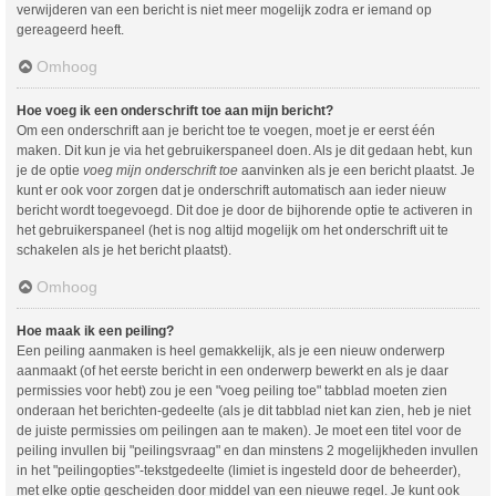
verwijderen van een bericht is niet meer mogelijk zodra er iemand op
gereageerd heeft.
Omhoog
Hoe voeg ik een onderschrift toe aan mijn bericht?
Om een onderschrift aan je bericht toe te voegen, moet je er eerst één
maken. Dit kun je via het gebruikerspaneel doen. Als je dit gedaan hebt, kun
je de optie
voeg mijn onderschrift toe
aanvinken als je een bericht plaatst. Je
kunt er ook voor zorgen dat je onderschrift automatisch aan ieder nieuw
bericht wordt toegevoegd. Dit doe je door de bijhorende optie te activeren in
het gebruikerspaneel (het is nog altijd mogelijk om het onderschrift uit te
schakelen als je het bericht plaatst).
Omhoog
Hoe maak ik een peiling?
Een peiling aanmaken is heel gemakkelijk, als je een nieuw onderwerp
aanmaakt (of het eerste bericht in een onderwerp bewerkt en als je daar
permissies voor hebt) zou je een "voeg peiling toe" tabblad moeten zien
onderaan het berichten-gedeelte (als je dit tabblad niet kan zien, heb je niet
de juiste permissies om peilingen aan te maken). Je moet een titel voor de
peiling invullen bij "peilingsvraag" en dan minstens 2 mogelijkheden invullen
in het "peilingopties"-tekstgedeelte (limiet is ingesteld door de beheerder),
met elke optie gescheiden door middel van een nieuwe regel. Je kunt ook