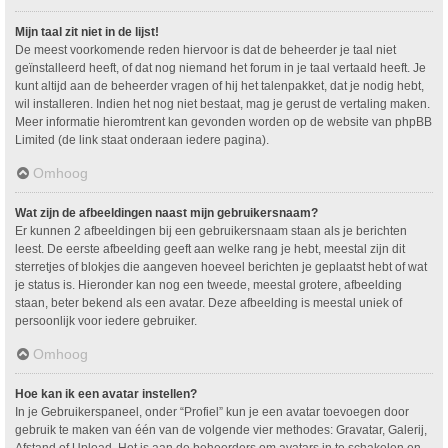
Mijn taal zit niet in de lijst!
De meest voorkomende reden hiervoor is dat de beheerder je taal niet
geïnstalleerd heeft, of dat nog niemand het forum in je taal vertaald heeft. Je
kunt altijd aan de beheerder vragen of hij het talenpakket, dat je nodig hebt,
wil installeren. Indien het nog niet bestaat, mag je gerust de vertaling maken.
Meer informatie hieromtrent kan gevonden worden op de website van phpBB
Limited (de link staat onderaan iedere pagina).
Omhoog
Wat zijn de afbeeldingen naast mijn gebruikersnaam?
Er kunnen 2 afbeeldingen bij een gebruikersnaam staan als je berichten
leest. De eerste afbeelding geeft aan welke rang je hebt, meestal zijn dit
sterretjes of blokjes die aangeven hoeveel berichten je geplaatst hebt of wat
je status is. Hieronder kan nog een tweede, meestal grotere, afbeelding
staan, beter bekend als een avatar. Deze afbeelding is meestal uniek of
persoonlijk voor iedere gebruiker.
Omhoog
Hoe kan ik een avatar instellen?
In je Gebruikerspaneel, onder “Profiel” kun je een avatar toevoegen door
gebruik te maken van één van de volgende vier methodes: Gravatar, Galerij,
Afstand of Upload. Het is aan de beheerders om avatars in te schakelen en