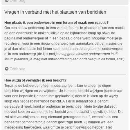
Omhoog
Vragen in verband met het plaatsen van berichten
Hoe plaats ik een onderwerp in een forum of maak een reactie?
Om een nieuw onderwerp in één van de forums te plaatsen of om een reactie
op een onderwerp te maken, klik je op de bijhorende knop op ofwel de
pagina met onderwerpen of in een bepaald onderwerp. Mogelijk moet je je
registreren voor je een nieuw onderwerp kan aanmaken, de permissies die
je al dan niet hebt in het forum staan onderaan de pagina met onderwerpen
of in een onderwerp (de lijst met
je mag geen nieuwe onderwerpen in dit
forum plaatsen, je mag niet antwoorden op een onderwerp in dit forum, enz.
).
Omhoog
Hoe wijzig of verwijder ik een bericht?
Tenzij je de beheerder of een moderator bent, kun je alleen je eigen
berichten wijzigen en verwijderen. Je kunt een bericht wijzigen (soms maar
voor een beperkte tijd nadat het geplaatst is) door te klikken op de
wijzig
knop van het desbetreffende bericht. Als er al iemand op je bericht
gereageerd heeft, komt er onderaan je bericht een klein tekstje dat zegt
hoeveel keer en wanneer je het bericht voor het laatst je gewijzigd hebt. Dit
zal niet verschijnen als nog niemand gereageerd heeft, evenmin als een
beheerder of moderator je bericht gewijzigd heeft. Zij kunnen wel een
mededeling toevoegen, waarom ze je bericht gewijzigd hebben. Het