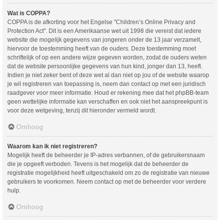
Wat is COPPA?
COPPA is de afkorting voor het Engelse "Children’s Online Privacy and
Protection Act". Dit is een Amerikaanse wet uit 1998 die vereist dat iedere
website die mogelijk gegevens van jongeren onder de 13 jaar verzamelt,
hiervoor de toestemming heeft van de ouders. Deze toestemming moet
schriftelijk of op een andere wijze gegeven worden, zodat de ouders weten
dat de website persoonlijke gegevens van hun kind, jonger dan 13, heeft.
Indien je niet zeker bent of deze wet al dan niet op jou of de website waarop
je wil registreren van toepassing is, neem dan contact op met een juridisch
raadgever voor meer informatie. Houd er rekening mee dat het phpBB-team
geen wettelijke informatie kan verschaffen en ook niet het aanspreekpunt is
voor deze wetgeving, tenzij dit hieronder vermeld wordt.
Omhoog
Waarom kan ik niet registreren?
Mogelijk heeft de beheerder je IP-adres verbannen, of de gebruikersnaam
die je opgeeft verboden. Tevens is het mogelijk dat de beheerder de
registratie mogelijkheid heeft uitgeschakeld om zo de registratie van nieuwe
gebruikers te voorkomen. Neem contact op met de beheerder voor verdere
hulp.
Omhoog