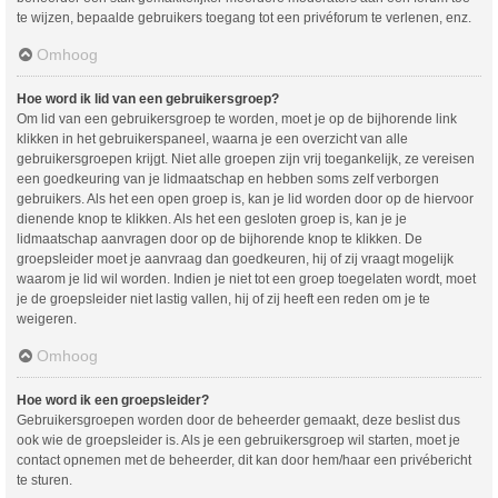
te wijzen, bepaalde gebruikers toegang tot een privéforum te verlenen, enz.
Omhoog
Hoe word ik lid van een gebruikersgroep?
Om lid van een gebruikersgroep te worden, moet je op de bijhorende link
klikken in het gebruikerspaneel, waarna je een overzicht van alle
gebruikersgroepen krijgt. Niet alle groepen zijn vrij toegankelijk, ze vereisen
een goedkeuring van je lidmaatschap en hebben soms zelf verborgen
gebruikers. Als het een open groep is, kan je lid worden door op de hiervoor
dienende knop te klikken. Als het een gesloten groep is, kan je je
lidmaatschap aanvragen door op de bijhorende knop te klikken. De
groepsleider moet je aanvraag dan goedkeuren, hij of zij vraagt mogelijk
waarom je lid wil worden. Indien je niet tot een groep toegelaten wordt, moet
je de groepsleider niet lastig vallen, hij of zij heeft een reden om je te
weigeren.
Omhoog
Hoe word ik een groepsleider?
Gebruikersgroepen worden door de beheerder gemaakt, deze beslist dus
ook wie de groepsleider is. Als je een gebruikersgroep wil starten, moet je
contact opnemen met de beheerder, dit kan door hem/haar een privébericht
te sturen.