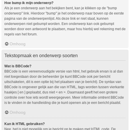
Hoe bump ik mijn onderwerp?
Als je een onderwerp aan het bekijken bent, kan je klikken op de "bump
onderwerp" link. Hierdoor "bump" je het onderwerp naar boven op de eerste
pagina van de onderwerpenlijst. Als deze link er niet staat, kunnen
onderwerpen niet gebumpt worden. Een onderwerp kan ook gebumpt
worden door een antwoord te plaatsen, maar hou hierbij wel rekening met de
regels van het forum.
Omhoog
Tekstopmaak en onderwerp soorten
Wat is BBCode?
BBCode is een vereenvoudigde versie van html, het gebruik ervan is al dan
niet toegestaan door de beheerder (je kunt BBCode ook per bericht
uitschakelen, dit is een optie bij het plaatsen van je bericht). De syntax van
BBCode is ongeveer gelijk aan die van HTML, tags worden tussen vierkante
haakjes [ en ] geplaatst, dus niet < en >. Daarnaast geeft het een grotere
controle over hoe iets wordt weergegeven. Meer informatie omtrent BBCode
is te vinden in de handleiding die je kunt openen als je een bericht plaatst.
Omhoog
Kan ik HTML gebruiken?
Nee, het is niet mogelijk om je bericht op te maken met HTML code. De