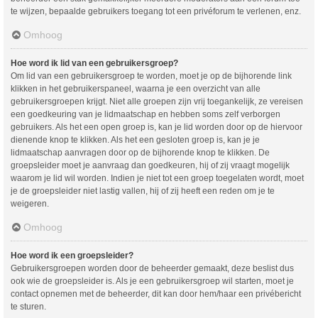
te wijzen, bepaalde gebruikers toegang tot een privéforum te verlenen, enz.
Omhoog
Hoe word ik lid van een gebruikersgroep?
Om lid van een gebruikersgroep te worden, moet je op de bijhorende link
klikken in het gebruikerspaneel, waarna je een overzicht van alle
gebruikersgroepen krijgt. Niet alle groepen zijn vrij toegankelijk, ze vereisen
een goedkeuring van je lidmaatschap en hebben soms zelf verborgen
gebruikers. Als het een open groep is, kan je lid worden door op de hiervoor
dienende knop te klikken. Als het een gesloten groep is, kan je je
lidmaatschap aanvragen door op de bijhorende knop te klikken. De
groepsleider moet je aanvraag dan goedkeuren, hij of zij vraagt mogelijk
waarom je lid wil worden. Indien je niet tot een groep toegelaten wordt, moet
je de groepsleider niet lastig vallen, hij of zij heeft een reden om je te
weigeren.
Omhoog
Hoe word ik een groepsleider?
Gebruikersgroepen worden door de beheerder gemaakt, deze beslist dus
ook wie de groepsleider is. Als je een gebruikersgroep wil starten, moet je
contact opnemen met de beheerder, dit kan door hem/haar een privébericht
te sturen.