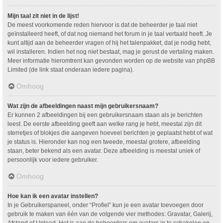
Mijn taal zit niet in de lijst!
De meest voorkomende reden hiervoor is dat de beheerder je taal niet
geïnstalleerd heeft, of dat nog niemand het forum in je taal vertaald heeft. Je
kunt altijd aan de beheerder vragen of hij het talenpakket, dat je nodig hebt,
wil installeren. Indien het nog niet bestaat, mag je gerust de vertaling maken.
Meer informatie hieromtrent kan gevonden worden op de website van phpBB
Limited (de link staat onderaan iedere pagina).
Omhoog
Wat zijn de afbeeldingen naast mijn gebruikersnaam?
Er kunnen 2 afbeeldingen bij een gebruikersnaam staan als je berichten
leest. De eerste afbeelding geeft aan welke rang je hebt, meestal zijn dit
sterretjes of blokjes die aangeven hoeveel berichten je geplaatst hebt of wat
je status is. Hieronder kan nog een tweede, meestal grotere, afbeelding
staan, beter bekend als een avatar. Deze afbeelding is meestal uniek of
persoonlijk voor iedere gebruiker.
Omhoog
Hoe kan ik een avatar instellen?
In je Gebruikerspaneel, onder “Profiel” kun je een avatar toevoegen door
gebruik te maken van één van de volgende vier methodes: Gravatar, Galerij,
Afstand of Upload. Het is aan de beheerders om avatars in te schakelen en