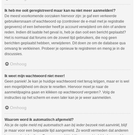
Ik heb me ooit geregistreerd maar kan nu niet meer aanmelden!?
De meest voorkomende oorzaken hiervoor zijn: je gaf een verkeerde
gebruikersnaam of wachtwoord op (controleer de e-mail met je registratie
gegevens) of een beheerder heeft je account verwijderd om één of andere
reden. Indien dit laatste het geval is, heb je dan ooit een bericht geplaatst?
Het is normaal dat forums om de zoveel tijd gebruikers, die nog geen
berichten geplaatst hebben, verwijderen. Dit doen ze om de database qua
omvang te verkleinen. Probeer je opnieuw te registreren en meng je in de
discussies.
Omhoog
Ik weet mijn wachtwoord niet meer!
Geen paniek! Je kan je huidige wachtwoord niet terug krijgen, maar er is wel
een mogelijkheid om deze te resetten. Hiervoor moet je naar de
aanmeldpagina gaan en klikken op
wachtwoord vergeten?
. Volg de
instructies op het scherm en even later kan je je weer aanmelden.
Omhoog
Waarom word ik automatisch afgemeld?
Als je de optie
meld mij automatisch aan bij ieder bezoek
niet aanvinkt, blijf
je maar voor een bepaalde tijd aangemeld. Zo wordt vermeden dat anderen