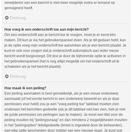
verwijderen van een bericht is niet meer mogelijk zodra er iemand op
gereageerd heeft.
Omhoog
Hoe voeg ik een onderschrift toe aan mijn bericht?
Om een onderschrift aan je bericht toe te voegen, moet je er eerst één
maken. Dit kun je via het gebruikerspaneel doen. Als je dit gedaan hebt, kun
je de optie
voeg mijn onderschrift toe
aanvinken als je een bericht plaatst. Je
kunt er ook voor zorgen dat je onderschrift automatisch aan ieder nieuw
bericht wordt toegevoegd. Dit doe je door de bijhorende optie te activeren in
het gebruikerspaneel (het is nog altijd mogelijk om het onderschrift uit te
schakelen als je het bericht plaatst).
Omhoog
Hoe maak ik een peiling?
Een peiling aanmaken is heel gemakkelijk, als je een nieuw onderwerp
aanmaakt (of het eerste bericht in een onderwerp bewerkt en als je daar
permissies voor hebt) zou je een "voeg peiling toe" tabblad moeten zien
onderaan het berichten-gedeelte (als je dit tabblad niet kan zien, heb je niet
de juiste permissies om peilingen aan te maken). Je moet een titel voor de
peiling invullen bij "peilingsvraag" en dan minstens 2 mogelijkheden invullen
in het "peilingopties"-tekstgedeelte (limiet is ingesteld door de beheerder),
met elke optie gescheiden door middel van een nieuwe regel. Je kunt ook