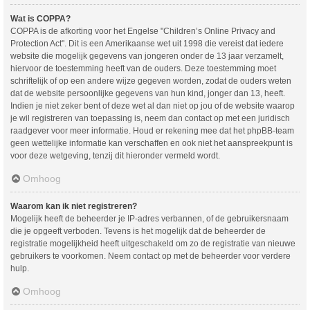
Wat is COPPA?
COPPA is de afkorting voor het Engelse "Children’s Online Privacy and
Protection Act". Dit is een Amerikaanse wet uit 1998 die vereist dat iedere
website die mogelijk gegevens van jongeren onder de 13 jaar verzamelt,
hiervoor de toestemming heeft van de ouders. Deze toestemming moet
schriftelijk of op een andere wijze gegeven worden, zodat de ouders weten
dat de website persoonlijke gegevens van hun kind, jonger dan 13, heeft.
Indien je niet zeker bent of deze wet al dan niet op jou of de website waarop
je wil registreren van toepassing is, neem dan contact op met een juridisch
raadgever voor meer informatie. Houd er rekening mee dat het phpBB-team
geen wettelijke informatie kan verschaffen en ook niet het aanspreekpunt is
voor deze wetgeving, tenzij dit hieronder vermeld wordt.
Omhoog
Waarom kan ik niet registreren?
Mogelijk heeft de beheerder je IP-adres verbannen, of de gebruikersnaam
die je opgeeft verboden. Tevens is het mogelijk dat de beheerder de
registratie mogelijkheid heeft uitgeschakeld om zo de registratie van nieuwe
gebruikers te voorkomen. Neem contact op met de beheerder voor verdere
hulp.
Omhoog