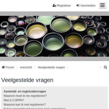
Registreer
Aanmelden
Forum
overzicht
Veelgestelde vragen
Veelgestelde vragen
k
Aanmeld- en registratievragen
Waarom moet ik me registreren?
Wat is COPPA?
Waarom kan ik niet registreren?
Ik ben geregistreerd maar kan niet aanmelden!