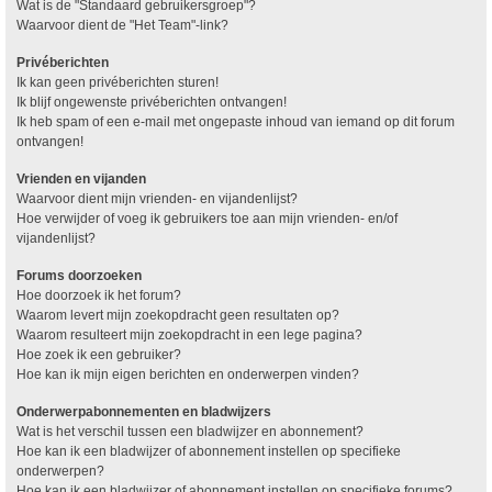
Wat is de "Standaard gebruikersgroep"?
Waarvoor dient de "Het Team"-link?
Privéberichten
Ik kan geen privéberichten sturen!
Ik blijf ongewenste privéberichten ontvangen!
Ik heb spam of een e-mail met ongepaste inhoud van iemand op dit forum
ontvangen!
Vrienden en vijanden
Waarvoor dient mijn vrienden- en vijandenlijst?
Hoe verwijder of voeg ik gebruikers toe aan mijn vrienden- en/of
vijandenlijst?
Forums doorzoeken
Hoe doorzoek ik het forum?
Waarom levert mijn zoekopdracht geen resultaten op?
Waarom resulteert mijn zoekopdracht in een lege pagina?
Hoe zoek ik een gebruiker?
Hoe kan ik mijn eigen berichten en onderwerpen vinden?
Onderwerpabonnementen en bladwijzers
Wat is het verschil tussen een bladwijzer en abonnement?
Hoe kan ik een bladwijzer of abonnement instellen op specifieke
onderwerpen?
Hoe kan ik een bladwijzer of abonnement instellen op specifieke forums?