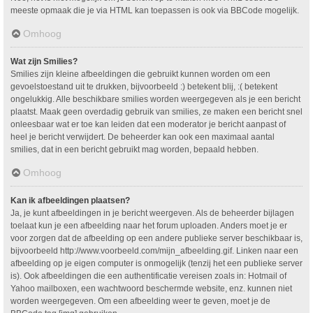
meeste opmaak die je via HTML kan toepassen is ook via BBCode mogelijk.
Omhoog
Wat zijn Smilies?
Smilies zijn kleine afbeeldingen die gebruikt kunnen worden om een
gevoelstoestand uit te drukken, bijvoorbeeld :) betekent blij, :( betekent
ongelukkig. Alle beschikbare smilies worden weergegeven als je een bericht
plaatst. Maak geen overdadig gebruik van smilies, ze maken een bericht snel
onleesbaar wat er toe kan leiden dat een moderator je bericht aanpast of
heel je bericht verwijdert. De beheerder kan ook een maximaal aantal
smilies, dat in een bericht gebruikt mag worden, bepaald hebben.
Omhoog
Kan ik afbeeldingen plaatsen?
Ja, je kunt afbeeldingen in je bericht weergeven. Als de beheerder bijlagen
toelaat kun je een afbeelding naar het forum uploaden. Anders moet je er
voor zorgen dat de afbeelding op een andere publieke server beschikbaar is,
bijvoorbeeld http://www.voorbeeld.com/mijn_afbeelding.gif. Linken naar een
afbeelding op je eigen computer is onmogelijk (tenzij het een publieke server
is). Ook afbeeldingen die een authentificatie vereisen zoals in: Hotmail of
Yahoo mailboxen, een wachtwoord beschermde website, enz. kunnen niet
worden weergegeven. Om een afbeelding weer te geven, moet je de