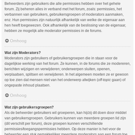
Beheerders zijn gebruikers die alle permissies hebben over het gehele
forum. Zij beheren alles in verband met het forum, zoals: permissies, het
verbannen van gebruikers, gebruikersgroepen of moderators aanmaken,
enz. Hun permissies zijn natuurlijk afhankelijk van welke de eigenaar aan
hen heeft toegewezen. Ook afhankelijk van de beslissing van de eigenaar,
hebben ze mogelijk alle moderator permissies in de forums.
Omhoog
Wat zijn Moderators?
Moderators zijn gebruikers of gebruikersgroepen die in staan voor de
dagelijkse werking van het forum. Ze kunnen, in de forums die ze modereren,
berichten wijzigen en verwijderen; onderwerpen sluiten, openen,
verplaatsen, splitsen en verwijderen. In het algemeen moeten ze er gewoon
op toe zien dat mensen niet van het onderwerp afwijken (
off-topic
gaan) of
ongepaste inhoud plaatsen.
Omhoog
Wat zijn gebruikersgroepen?
Als de beheerder gebruikers wil groeperen, kan hij/zij dit doen door middel
van gebruikersgroepen. Gebruikers kunnen van meerdere groepen lid zijn
(dit verschilt per forum), deze groepen kunnen verschillende
permissies/toegangspermissies hebben. Op deze manier is het voor de
beheerder een stuk gemakkelijker meerdere moderators aan een forum toe