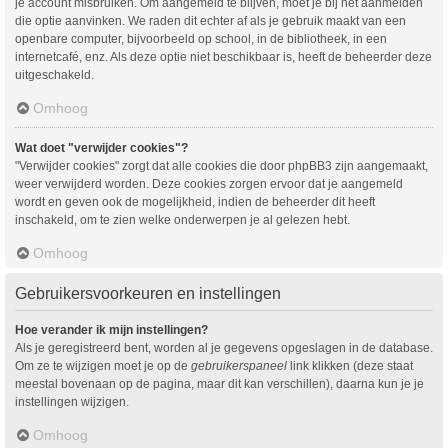
je account misbruiken. Om aangemeld te blijven, moet je bij het aanmelden
die optie aanvinken. We raden dit echter af als je gebruik maakt van een
openbare computer, bijvoorbeeld op school, in de bibliotheek, in een
internetcafé, enz. Als deze optie niet beschikbaar is, heeft de beheerder deze
uitgeschakeld.
Omhoog
Wat doet "verwijder cookies"?
"Verwijder cookies" zorgt dat alle cookies die door phpBB3 zijn aangemaakt,
weer verwijderd worden. Deze cookies zorgen ervoor dat je aangemeld
wordt en geven ook de mogelijkheid, indien de beheerder dit heeft
inschakeld, om te zien welke onderwerpen je al gelezen hebt.
Omhoog
Gebruikersvoorkeuren en instellingen
Hoe verander ik mijn instellingen?
Als je geregistreerd bent, worden al je gegevens opgeslagen in de database.
Om ze te wijzigen moet je op de
gebruikerspaneel
link klikken (deze staat
meestal bovenaan op de pagina, maar dit kan verschillen), daarna kun je je
instellingen wijzigen.
Omhoog