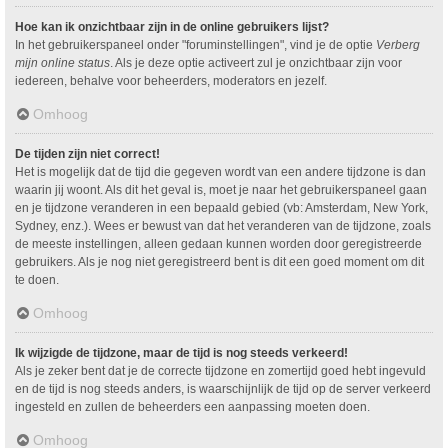
Hoe kan ik onzichtbaar zijn in de online gebruikers lijst?
In het gebruikerspaneel onder "foruminstellingen", vind je de optie
Verberg
mijn online status
. Als je deze optie activeert zul je onzichtbaar zijn voor
iedereen, behalve voor beheerders, moderators en jezelf.
Omhoog
De tijden zijn niet correct!
Het is mogelijk dat de tijd die gegeven wordt van een andere tijdzone is dan
waarin jij woont. Als dit het geval is, moet je naar het gebruikerspaneel gaan
en je tijdzone veranderen in een bepaald gebied (vb: Amsterdam, New York,
Sydney, enz.). Wees er bewust van dat het veranderen van de tijdzone, zoals
de meeste instellingen, alleen gedaan kunnen worden door geregistreerde
gebruikers. Als je nog niet geregistreerd bent is dit een goed moment om dit
te doen.
Omhoog
Ik wijzigde de tijdzone, maar de tijd is nog steeds verkeerd!
Als je zeker bent dat je de correcte tijdzone en zomertijd goed hebt ingevuld
en de tijd is nog steeds anders, is waarschijnlijk de tijd op de server verkeerd
ingesteld en zullen de beheerders een aanpassing moeten doen.
Omhoog