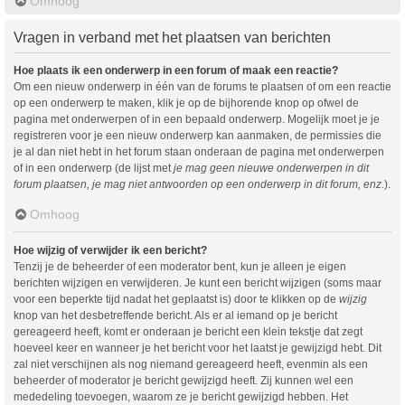
Omhoog
Vragen in verband met het plaatsen van berichten
Hoe plaats ik een onderwerp in een forum of maak een reactie?
Om een nieuw onderwerp in één van de forums te plaatsen of om een reactie
op een onderwerp te maken, klik je op de bijhorende knop op ofwel de
pagina met onderwerpen of in een bepaald onderwerp. Mogelijk moet je je
registreren voor je een nieuw onderwerp kan aanmaken, de permissies die
je al dan niet hebt in het forum staan onderaan de pagina met onderwerpen
of in een onderwerp (de lijst met
je mag geen nieuwe onderwerpen in dit
forum plaatsen, je mag niet antwoorden op een onderwerp in dit forum, enz.
).
Omhoog
Hoe wijzig of verwijder ik een bericht?
Tenzij je de beheerder of een moderator bent, kun je alleen je eigen
berichten wijzigen en verwijderen. Je kunt een bericht wijzigen (soms maar
voor een beperkte tijd nadat het geplaatst is) door te klikken op de
wijzig
knop van het desbetreffende bericht. Als er al iemand op je bericht
gereageerd heeft, komt er onderaan je bericht een klein tekstje dat zegt
hoeveel keer en wanneer je het bericht voor het laatst je gewijzigd hebt. Dit
zal niet verschijnen als nog niemand gereageerd heeft, evenmin als een
beheerder of moderator je bericht gewijzigd heeft. Zij kunnen wel een
mededeling toevoegen, waarom ze je bericht gewijzigd hebben. Het