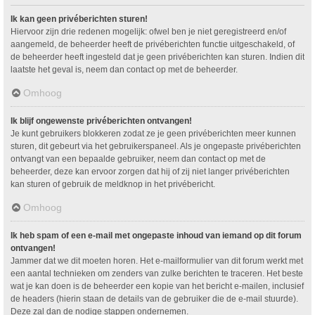
Ik kan geen privéberichten sturen!
Hiervoor zijn drie redenen mogelijk: ofwel ben je niet geregistreerd en/of
aangemeld, de beheerder heeft de privéberichten functie uitgeschakeld, of
de beheerder heeft ingesteld dat je geen privéberichten kan sturen. Indien dit
laatste het geval is, neem dan contact op met de beheerder.
Omhoog
Ik blijf ongewenste privéberichten ontvangen!
Je kunt gebruikers blokkeren zodat ze je geen privéberichten meer kunnen
sturen, dit gebeurt via het gebruikerspaneel. Als je ongepaste privéberichten
ontvangt van een bepaalde gebruiker, neem dan contact op met de
beheerder, deze kan ervoor zorgen dat hij of zij niet langer privéberichten
kan sturen of gebruik de meldknop in het privébericht.
Omhoog
Ik heb spam of een e-mail met ongepaste inhoud van iemand op dit forum
ontvangen!
Jammer dat we dit moeten horen. Het e-mailformulier van dit forum werkt met
een aantal technieken om zenders van zulke berichten te traceren. Het beste
wat je kan doen is de beheerder een kopie van het bericht e-mailen, inclusief
de headers (hierin staan de details van de gebruiker die de e-mail stuurde).
Deze zal dan de nodige stappen ondernemen.