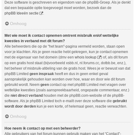
Deze software is geschreven en eigendom van de phpBB-Groep. Als je denkt
dat een bepaalde optie toegevoegd moet worden, bezoek dan de
phpBB Ideeën sectie
.
Omhoog
Met wie moet ik contact opnemen omtrent misbruik en/of wettelijke
kwesties in verband met dit forum?
Alle beheerders die op de "het team"-pagina vermeld worden, staan open
voor je klachten. Als je geen reactie hebt gekregen, kun je contact opnemen
met de eigenaar van het domein (dmv een
whois lookup
) of, als dit forum
op een gratis host staat (bijvoorbeeld xsbb.nl, nl.forums.cc, dotbb.be, enz.),
het beheer of misbruik-afdeling van de gratis host. Wees je er bewust van dat
phpBB Limited
geen inspraak
heeft en dus in geen enkel geval
aansprakelijk gehouden kan worden over hoe, waar en door wie dit forum
gebruikt wordt. Neem
geen
contact op met phpBB Limited met vragen over
wettelijke kwesties (zoals aanspreekbaarheid, ongepaste commentaar, enz.)
die
niet direct verband
houden met de phpBB.com-website of de phpBB-
software. Als je phpBB Limited toch e-mailt over deze software die
gebruikt
wordt door derden
kun je een korte, of helemaal geen, reactie verwachten.
Omhoog
Hoe neem ik contact op met een beheerder?
Alle gebruikers van het forum kunnen gebruik maken van het “Contact”-