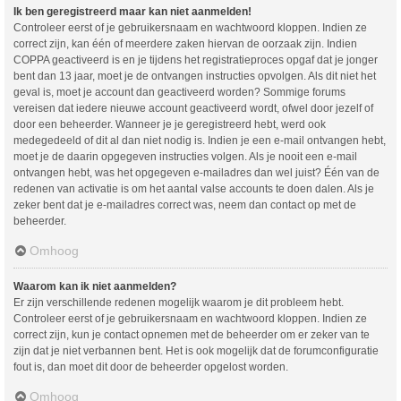
Ik ben geregistreerd maar kan niet aanmelden!
Controleer eerst of je gebruikersnaam en wachtwoord kloppen. Indien ze
correct zijn, kan één of meerdere zaken hiervan de oorzaak zijn. Indien
COPPA geactiveerd is en je tijdens het registratieproces opgaf dat je jonger
bent dan 13 jaar, moet je de ontvangen instructies opvolgen. Als dit niet het
geval is, moet je account dan geactiveerd worden? Sommige forums
vereisen dat iedere nieuwe account geactiveerd wordt, ofwel door jezelf of
door een beheerder. Wanneer je je geregistreerd hebt, werd ook
medegedeeld of dit al dan niet nodig is. Indien je een e-mail ontvangen hebt,
moet je de daarin opgegeven instructies volgen. Als je nooit een e-mail
ontvangen hebt, was het opgegeven e-mailadres dan wel juist? Één van de
redenen van activatie is om het aantal valse accounts te doen dalen. Als je
zeker bent dat je e-mailadres correct was, neem dan contact op met de
beheerder.
Omhoog
Waarom kan ik niet aanmelden?
Er zijn verschillende redenen mogelijk waarom je dit probleem hebt.
Controleer eerst of je gebruikersnaam en wachtwoord kloppen. Indien ze
correct zijn, kun je contact opnemen met de beheerder om er zeker van te
zijn dat je niet verbannen bent. Het is ook mogelijk dat de forumconfiguratie
fout is, dan moet dit door de beheerder opgelost worden.
Omhoog