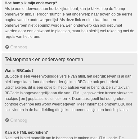
Hoe bump ik mijn onderwerp?
Als je een onderwerp aan het bekijken bent, kan je klikken op de "bump
onderwerp" link. Hierdoor "bump" je het onderwerp naar boven op de eerste
pagina van de onderwerpenlijst. Als deze link er niet staat, kunnen
onderwerpen niet gebumpt worden. Een onderwerp kan ook gebumpt
worden door een antwoord te plaatsen, maar hou hierbij wel rekening met de
regels van het forum.
Omhoog
Tekstopmaak en onderwerp soorten
Wat is BBCode?
BBCode is een vereenvoudigde versie van html, het gebruik ervan is al dan
niet toegestaan door de beheerder (je kunt BBCode ook per bericht
uitschakelen, dit is een optie bij het plaatsen van je bericht). De syntax van
BBCode is ongeveer gelijk aan die van HTML, tags worden tussen vierkante
haakjes [ en ] geplaatst, dus niet < en >. Daarnaast geeft het een grotere
controle over hoe iets wordt weergegeven. Meer informatie omtrent BBCode
is te vinden in de handleiding die je kunt openen als je een bericht plaatst.
Omhoog
Kan ik HTML gebruiken?
Nee, het is niet mogelijk om je bericht op te maken met HTML code. De