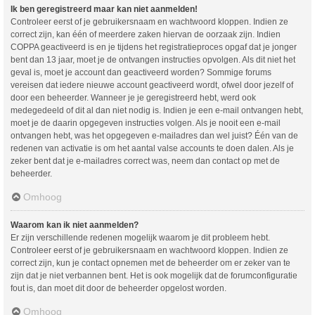
Ik ben geregistreerd maar kan niet aanmelden!
Controleer eerst of je gebruikersnaam en wachtwoord kloppen. Indien ze
correct zijn, kan één of meerdere zaken hiervan de oorzaak zijn. Indien
COPPA geactiveerd is en je tijdens het registratieproces opgaf dat je jonger
bent dan 13 jaar, moet je de ontvangen instructies opvolgen. Als dit niet het
geval is, moet je account dan geactiveerd worden? Sommige forums
vereisen dat iedere nieuwe account geactiveerd wordt, ofwel door jezelf of
door een beheerder. Wanneer je je geregistreerd hebt, werd ook
medegedeeld of dit al dan niet nodig is. Indien je een e-mail ontvangen hebt,
moet je de daarin opgegeven instructies volgen. Als je nooit een e-mail
ontvangen hebt, was het opgegeven e-mailadres dan wel juist? Één van de
redenen van activatie is om het aantal valse accounts te doen dalen. Als je
zeker bent dat je e-mailadres correct was, neem dan contact op met de
beheerder.
Omhoog
Waarom kan ik niet aanmelden?
Er zijn verschillende redenen mogelijk waarom je dit probleem hebt.
Controleer eerst of je gebruikersnaam en wachtwoord kloppen. Indien ze
correct zijn, kun je contact opnemen met de beheerder om er zeker van te
zijn dat je niet verbannen bent. Het is ook mogelijk dat de forumconfiguratie
fout is, dan moet dit door de beheerder opgelost worden.
Omhoog