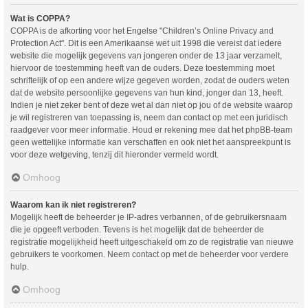
Wat is COPPA?
COPPA is de afkorting voor het Engelse "Children’s Online Privacy and
Protection Act". Dit is een Amerikaanse wet uit 1998 die vereist dat iedere
website die mogelijk gegevens van jongeren onder de 13 jaar verzamelt,
hiervoor de toestemming heeft van de ouders. Deze toestemming moet
schriftelijk of op een andere wijze gegeven worden, zodat de ouders weten
dat de website persoonlijke gegevens van hun kind, jonger dan 13, heeft.
Indien je niet zeker bent of deze wet al dan niet op jou of de website waarop
je wil registreren van toepassing is, neem dan contact op met een juridisch
raadgever voor meer informatie. Houd er rekening mee dat het phpBB-team
geen wettelijke informatie kan verschaffen en ook niet het aanspreekpunt is
voor deze wetgeving, tenzij dit hieronder vermeld wordt.
Omhoog
Waarom kan ik niet registreren?
Mogelijk heeft de beheerder je IP-adres verbannen, of de gebruikersnaam
die je opgeeft verboden. Tevens is het mogelijk dat de beheerder de
registratie mogelijkheid heeft uitgeschakeld om zo de registratie van nieuwe
gebruikers te voorkomen. Neem contact op met de beheerder voor verdere
hulp.
Omhoog