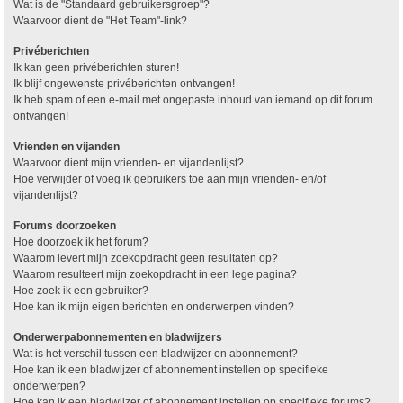
Wat is de "Standaard gebruikersgroep"?
Waarvoor dient de "Het Team"-link?
Privéberichten
Ik kan geen privéberichten sturen!
Ik blijf ongewenste privéberichten ontvangen!
Ik heb spam of een e-mail met ongepaste inhoud van iemand op dit forum
ontvangen!
Vrienden en vijanden
Waarvoor dient mijn vrienden- en vijandenlijst?
Hoe verwijder of voeg ik gebruikers toe aan mijn vrienden- en/of
vijandenlijst?
Forums doorzoeken
Hoe doorzoek ik het forum?
Waarom levert mijn zoekopdracht geen resultaten op?
Waarom resulteert mijn zoekopdracht in een lege pagina?
Hoe zoek ik een gebruiker?
Hoe kan ik mijn eigen berichten en onderwerpen vinden?
Onderwerpabonnementen en bladwijzers
Wat is het verschil tussen een bladwijzer en abonnement?
Hoe kan ik een bladwijzer of abonnement instellen op specifieke
onderwerpen?
Hoe kan ik een bladwijzer of abonnement instellen op specifieke forums?