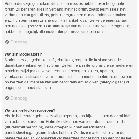
Beheerders zijn gebruikers die alle permissies hebben over het gehele
forum. Zij beheren alles in verband met het forum, zoals: permissies, het
verbannen van gebruikers, gebruikersgroepen of moderators aanmaken,
enz. Hun permissies zijn natuurlijk afhankelijk van welke de eigenaar aan
hen heeft toegewezen. Ook afhankelijk van de beslissing van de eigenaar,
hebben ze mogelijk alle moderator permissies in de forums.
Omhoog
Wat zijn Moderators?
Moderators zijn gebruikers of gebruikersgroepen die in staan voor de
dagelijkse werking van het forum. Ze kunnen, in de forums die ze modereren,
berichten wijzigen en verwijderen; onderwerpen sluiten, openen,
verplaatsen, splitsen en verwijderen. In het algemeen moeten ze er gewoon
op toe zien dat mensen niet van het onderwerp afwijken (
off-topic
gaan) of
ongepaste inhoud plaatsen.
Omhoog
Wat zijn gebruikersgroepen?
Als de beheerder gebruikers wil groeperen, kan hij/zij dit doen door middel
van gebruikersgroepen. Gebruikers kunnen van meerdere groepen lid zijn
(dit verschilt per forum), deze groepen kunnen verschillende
permissies/toegangspermissies hebben. Op deze manier is het voor de
beheerder een stuk gemakkelijker meerdere moderators aan een forum toe