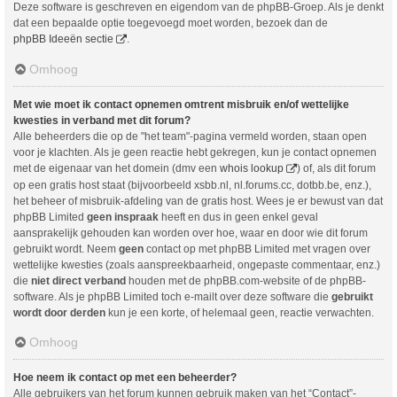
Deze software is geschreven en eigendom van de phpBB-Groep. Als je denkt
dat een bepaalde optie toegevoegd moet worden, bezoek dan de
phpBB Ideeën sectie
.
Omhoog
Met wie moet ik contact opnemen omtrent misbruik en/of wettelijke
kwesties in verband met dit forum?
Alle beheerders die op de "het team"-pagina vermeld worden, staan open
voor je klachten. Als je geen reactie hebt gekregen, kun je contact opnemen
met de eigenaar van het domein (dmv een
whois lookup
) of, als dit forum
op een gratis host staat (bijvoorbeeld xsbb.nl, nl.forums.cc, dotbb.be, enz.),
het beheer of misbruik-afdeling van de gratis host. Wees je er bewust van dat
phpBB Limited
geen inspraak
heeft en dus in geen enkel geval
aansprakelijk gehouden kan worden over hoe, waar en door wie dit forum
gebruikt wordt. Neem
geen
contact op met phpBB Limited met vragen over
wettelijke kwesties (zoals aanspreekbaarheid, ongepaste commentaar, enz.)
die
niet direct verband
houden met de phpBB.com-website of de phpBB-
software. Als je phpBB Limited toch e-mailt over deze software die
gebruikt
wordt door derden
kun je een korte, of helemaal geen, reactie verwachten.
Omhoog
Hoe neem ik contact op met een beheerder?
Alle gebruikers van het forum kunnen gebruik maken van het “Contact”-