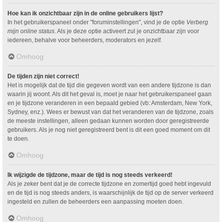
Hoe kan ik onzichtbaar zijn in de online gebruikers lijst?
In het gebruikerspaneel onder "foruminstellingen", vind je de optie
Verberg
mijn online status
. Als je deze optie activeert zul je onzichtbaar zijn voor
iedereen, behalve voor beheerders, moderators en jezelf.
Omhoog
De tijden zijn niet correct!
Het is mogelijk dat de tijd die gegeven wordt van een andere tijdzone is dan
waarin jij woont. Als dit het geval is, moet je naar het gebruikerspaneel gaan
en je tijdzone veranderen in een bepaald gebied (vb: Amsterdam, New York,
Sydney, enz.). Wees er bewust van dat het veranderen van de tijdzone, zoals
de meeste instellingen, alleen gedaan kunnen worden door geregistreerde
gebruikers. Als je nog niet geregistreerd bent is dit een goed moment om dit
te doen.
Omhoog
Ik wijzigde de tijdzone, maar de tijd is nog steeds verkeerd!
Als je zeker bent dat je de correcte tijdzone en zomertijd goed hebt ingevuld
en de tijd is nog steeds anders, is waarschijnlijk de tijd op de server verkeerd
ingesteld en zullen de beheerders een aanpassing moeten doen.
Omhoog