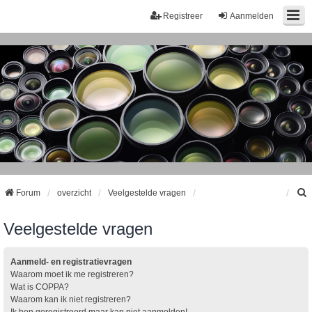
Registreer
Aanmelden
Forum
overzicht
Veelgestelde vragen
Veelgestelde vragen
k
Aanmeld- en registratievragen
Waarom moet ik me registreren?
Wat is COPPA?
Waarom kan ik niet registreren?
Ik ben geregistreerd maar kan niet aanmelden!