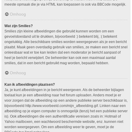
meeste opmaak die je via HTML kan toepassen is ook via BBCode mogelijk.
Omhoog
Wat zijn Smilies?
Smilies zijn kleine afbeeldingen die gebruikt kunnen worden om een
gevoelstoestand uit te drukken, bijvoorbeeld :) betekent blij, :( betekent
ongelukkig. Alle beschikbare smilies worden weergegeven als je een bericht
plaatst. Maak geen overdadig gebruik van smilies, ze maken een bericht snel
onleesbaar wat er toe kan leiden dat een moderator je bericht aanpast of
heel je bericht verwijdert. De beheerder kan ook een maximaal aantal
smilies, dat in een bericht gebruikt mag worden, bepaald hebben.
Omhoog
Kan ik afbeeldingen plaatsen?
Ja, je kunt afbeeldingen in je bericht weergeven. Als de beheerder bijlagen
toelaat kun je een afbeelding naar het forum uploaden. Anders moet je er
voor zorgen dat de afbeelding op een andere publieke server beschikbaar is,
bijvoorbeeld http://www.voorbeeld.com/mijn_afbeelding.gif. Linken naar een
afbeelding op je eigen computer is onmogelijk (tenzij het een publieke server
is). Ook afbeeldingen die een authentificatie vereisen zoals in: Hotmail of
Yahoo mailboxen, een wachtwoord beschermde website, enz. kunnen niet
worden weergegeven. Om een afbeelding weer te geven, moet je de