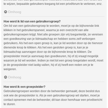
te wijzen, bepaalde gebruikers toegang tot een privéforum te verlenen, enz.
Omhoog
Hoe word ik lid van een gebruikersgroep?
Om lid van een gebruikersgroep te worden, moet je op de bijhorende link
klikken in het gebruikerspaneel, waarna je een overzicht van alle
gebruikersgroepen krijgt. Niet alle groepen zijn vrij toegankelijk, ze vereisen
een goedkeuring van je lidmaatschap en hebben soms zelf verborgen
gebruikers. Als het een open groep is, kan je lid worden door op de hiervoor
dienende knop te klikken. Als het een gesloten groep is, kan je je
lidmaatschap aanvragen door op de bijhorende knop te klikken. De
groepsleider moet je aanvraag dan goedkeuren, hij of zij vraagt mogelijk
waarom je lid wil worden. Indien je niet tot een groep toegelaten wordt, moet
je de groepsleider niet lastig vallen, hij of zij heeft een reden om je te
weigeren.
Omhoog
Hoe word ik een groepsleider?
Gebruikersgroepen worden door de beheerder gemaakt, deze beslist dus
ook wie de groepsleider is. Als je een gebruikersgroep wil starten, moet je
contact opnemen met de beheerder, dit kan door hem/haar een privébericht
te sturen.