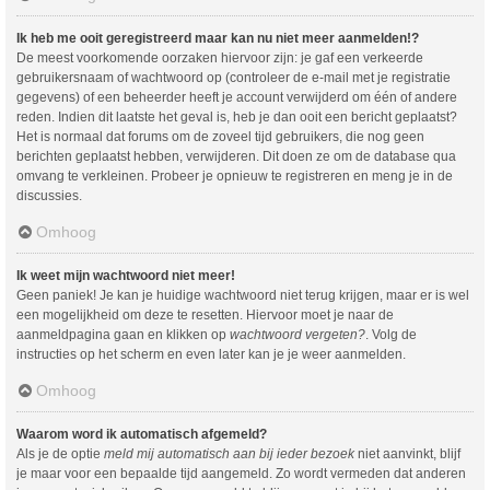
Ik heb me ooit geregistreerd maar kan nu niet meer aanmelden!?
De meest voorkomende oorzaken hiervoor zijn: je gaf een verkeerde
gebruikersnaam of wachtwoord op (controleer de e-mail met je registratie
gegevens) of een beheerder heeft je account verwijderd om één of andere
reden. Indien dit laatste het geval is, heb je dan ooit een bericht geplaatst?
Het is normaal dat forums om de zoveel tijd gebruikers, die nog geen
berichten geplaatst hebben, verwijderen. Dit doen ze om de database qua
omvang te verkleinen. Probeer je opnieuw te registreren en meng je in de
discussies.
Omhoog
Ik weet mijn wachtwoord niet meer!
Geen paniek! Je kan je huidige wachtwoord niet terug krijgen, maar er is wel
een mogelijkheid om deze te resetten. Hiervoor moet je naar de
aanmeldpagina gaan en klikken op
wachtwoord vergeten?
. Volg de
instructies op het scherm en even later kan je je weer aanmelden.
Omhoog
Waarom word ik automatisch afgemeld?
Als je de optie
meld mij automatisch aan bij ieder bezoek
niet aanvinkt, blijf
je maar voor een bepaalde tijd aangemeld. Zo wordt vermeden dat anderen