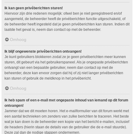
Ik kan geen privéberichten sturen!
Hiervoor zijn drie redenen mogelijk: ofwel ben je niet geregistreerd en/of
aangemeld, de beheerder heeft de privéberichten functie uitgeschakeld, of
de beheerder heeft ingesteld dat je geen privéberichten kan sturen. Indien dit
laatste het geval is, neem dan contact op met de beheerder.
Omhoog
Ik blijf ongewenste privéberichten ontvangen!
Je kunt gebruikers blokkeren zodat ze je geen privéberichten meer kunnen
sturen, dit gebeurt via het gebruikerspaneel. Als je ongepaste privéberichten
ontvangt van een bepaalde gebruiker, neem dan contact op met de
beheerder, deze kan ervoor zorgen dat hij of zij niet langer privéberichten
kan sturen of gebruik de meldknop in het privébericht.
Omhoog
Ik heb spam of een e-mail met ongepaste inhoud van iemand op dit forum
ontvangen!
Jammer dat we dit moeten horen. Het e-mailformulier van dit forum werkt met
een aantal technieken om zenders van zulke berichten te traceren. Het beste
wat je kan doen is de beheerder een kopie van het bericht e-mailen, inclusief
de headers (hierin staan de details van de gebruiker die de e-mail stuurde).
Deze zal dan de nodige stappen ondernemen.