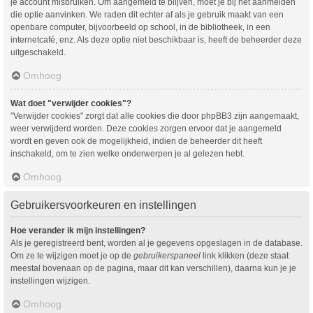
je account misbruiken. Om aangemeld te blijven, moet je bij het aanmelden
die optie aanvinken. We raden dit echter af als je gebruik maakt van een
openbare computer, bijvoorbeeld op school, in de bibliotheek, in een
internetcafé, enz. Als deze optie niet beschikbaar is, heeft de beheerder deze
uitgeschakeld.
Omhoog
Wat doet "verwijder cookies"?
"Verwijder cookies" zorgt dat alle cookies die door phpBB3 zijn aangemaakt,
weer verwijderd worden. Deze cookies zorgen ervoor dat je aangemeld
wordt en geven ook de mogelijkheid, indien de beheerder dit heeft
inschakeld, om te zien welke onderwerpen je al gelezen hebt.
Omhoog
Gebruikersvoorkeuren en instellingen
Hoe verander ik mijn instellingen?
Als je geregistreerd bent, worden al je gegevens opgeslagen in de database.
Om ze te wijzigen moet je op de
gebruikerspaneel
link klikken (deze staat
meestal bovenaan op de pagina, maar dit kan verschillen), daarna kun je je
instellingen wijzigen.
Omhoog