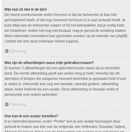
Mijn taal zit niet in de lijst!
De meest voorkomende reden hiervoor is dat de beheerder je taal niet
geïnstalleerd heeft, of dat nog niemand het forum in je taal vertaald heeft. Je
kunt altijd aan de beheerder vragen of hij het talenpakket, dat je nodig hebt,
wil installeren. Indien het nog niet bestaat, mag je gerust de vertaling maken.
Meer informatie hieromtrent kan gevonden worden op de website van phpBB
Limited (de link staat onderaan iedere pagina).
Omhoog
Wat zijn de afbeeldingen naast mijn gebruikersnaam?
Er kunnen 2 afbeeldingen bij een gebruikersnaam staan als je berichten
leest. De eerste afbeelding geeft aan welke rang je hebt, meestal zijn dit
sterretjes of blokjes die aangeven hoeveel berichten je geplaatst hebt of wat
je status is. Hieronder kan nog een tweede, meestal grotere, afbeelding
staan, beter bekend als een avatar. Deze afbeelding is meestal uniek of
persoonlijk voor iedere gebruiker.
Omhoog
Hoe kan ik een avatar instellen?
In je Gebruikerspaneel, onder “Profiel” kun je een avatar toevoegen door
gebruik te maken van één van de volgende vier methodes: Gravatar, Galerij,
Afstand of Upload. Het is aan de beheerders om avatars in te schakelen en