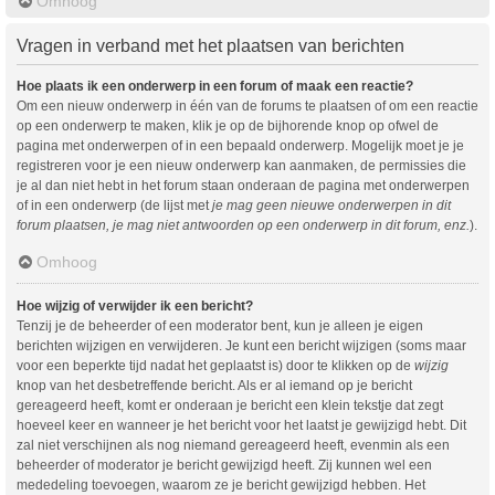
Omhoog
Vragen in verband met het plaatsen van berichten
Hoe plaats ik een onderwerp in een forum of maak een reactie?
Om een nieuw onderwerp in één van de forums te plaatsen of om een reactie
op een onderwerp te maken, klik je op de bijhorende knop op ofwel de
pagina met onderwerpen of in een bepaald onderwerp. Mogelijk moet je je
registreren voor je een nieuw onderwerp kan aanmaken, de permissies die
je al dan niet hebt in het forum staan onderaan de pagina met onderwerpen
of in een onderwerp (de lijst met
je mag geen nieuwe onderwerpen in dit
forum plaatsen, je mag niet antwoorden op een onderwerp in dit forum, enz.
).
Omhoog
Hoe wijzig of verwijder ik een bericht?
Tenzij je de beheerder of een moderator bent, kun je alleen je eigen
berichten wijzigen en verwijderen. Je kunt een bericht wijzigen (soms maar
voor een beperkte tijd nadat het geplaatst is) door te klikken op de
wijzig
knop van het desbetreffende bericht. Als er al iemand op je bericht
gereageerd heeft, komt er onderaan je bericht een klein tekstje dat zegt
hoeveel keer en wanneer je het bericht voor het laatst je gewijzigd hebt. Dit
zal niet verschijnen als nog niemand gereageerd heeft, evenmin als een
beheerder of moderator je bericht gewijzigd heeft. Zij kunnen wel een
mededeling toevoegen, waarom ze je bericht gewijzigd hebben. Het