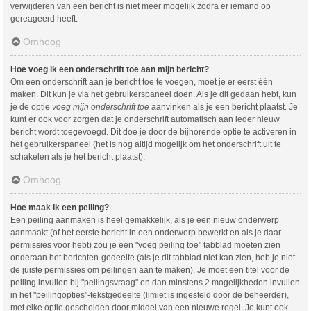
verwijderen van een bericht is niet meer mogelijk zodra er iemand op
gereageerd heeft.
Omhoog
Hoe voeg ik een onderschrift toe aan mijn bericht?
Om een onderschrift aan je bericht toe te voegen, moet je er eerst één
maken. Dit kun je via het gebruikerspaneel doen. Als je dit gedaan hebt, kun
je de optie
voeg mijn onderschrift toe
aanvinken als je een bericht plaatst. Je
kunt er ook voor zorgen dat je onderschrift automatisch aan ieder nieuw
bericht wordt toegevoegd. Dit doe je door de bijhorende optie te activeren in
het gebruikerspaneel (het is nog altijd mogelijk om het onderschrift uit te
schakelen als je het bericht plaatst).
Omhoog
Hoe maak ik een peiling?
Een peiling aanmaken is heel gemakkelijk, als je een nieuw onderwerp
aanmaakt (of het eerste bericht in een onderwerp bewerkt en als je daar
permissies voor hebt) zou je een "voeg peiling toe" tabblad moeten zien
onderaan het berichten-gedeelte (als je dit tabblad niet kan zien, heb je niet
de juiste permissies om peilingen aan te maken). Je moet een titel voor de
peiling invullen bij "peilingsvraag" en dan minstens 2 mogelijkheden invullen
in het "peilingopties"-tekstgedeelte (limiet is ingesteld door de beheerder),
met elke optie gescheiden door middel van een nieuwe regel. Je kunt ook