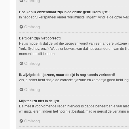
Omhoog
Hoe kan ik onzichtbaar zijn in de online gebruikers lijst?
In het gebruikerspaneel onder "foruminstellingen", vind je de optie
Ver
Omhoog
De tijden zijn niet correct!
Het is mogelijk dat de tijd die gegeven wordt van een andere tijdzone 
York, Sydney, enz.). Wees er bewust van dat het veranderen van de tij
moment om dit te doen.
Omhoog
Ik wijzigde de tijdzone, maar de tijd is nog steeds verkeerd!
Als je zeker bent dat je de correcte tijdzone en zomertijd goed hebt i
Omhoog
Mijn taal zit niet in de lijst!
De meest voorkomende reden hiervoor is dat de beheerder je taal niet ge
wil installeren. Indien het nog niet bestaat, mag je gerust de vertal
Omhoog