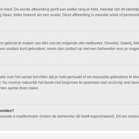
leest. De eerste afbeelding geeft aan welke rang je hebt, meestal zijn dit sterretj
g staan, beter bekend als een avatar. Deze afbeelding is meestal uniek of persoonli
oor gebruik te maken van één van de volgende vier methodes: Gravatar, Galerij, Af
geen avatars kunt gebruiken, neem dan contact op met een beheerder voor je vragen
e over het aantal berchten dat je hebt gemaakt of om bepaalde gebruikers te ident
 Nu moet je natuurlijk het forum niet beginnen te spammen met onzinnig veel beric
hten aantal doen dalen.
nmelden?
ouwde e-mailformulier (indien de beheerder dit heeft ingeschakeld). Dit om misb