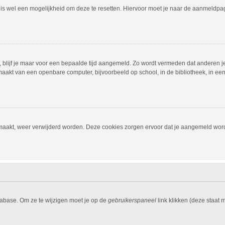
r is wel een mogelijkheid om deze te resetten. Hiervoor moet je naar de aanmeldp
, blijf je maar voor een bepaalde tijd aangemeld. Zo wordt vermeden dat anderen j
aakt van een openbare computer, bijvoorbeeld op school, in de bibliotheek, in een i
emaakt, weer verwijderd worden. Deze cookies zorgen ervoor dat je aangemeld word
tabase. Om ze te wijzigen moet je op de
gebruikerspaneel
link klikken (deze staat