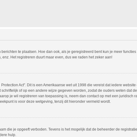
m berichten te plaatsen. Hoe dan ook, als je geregistreerd bent kun je meer functie
, enz. Het registreren duurt maar even, dus we raden het zeker aan!
Protection Act". Dit is een Amerikaanse wet uit 1998 die vereist dat iedere websit
chriftelijk of op een andere wijze gegeven worden, zodat de ouders weten dat de 
 waarop je wil registreren van toepassing is, neem dan contact op met een juridisc
eekpunt is voor deze wetgeving, tenzij dit hieronder vermeld wordt.
am die je opgeeft verboden. Tevens is het mogelijk dat de beheerder de registrati
dere hulp.