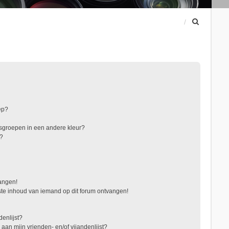
Z
o
e
k
ep?
sgroepen in een andere kleur?
"?
vangen!
te inhoud van iemand op dit forum ontvangen!
denlijst?
 aan mijn vrienden- en/of vijandenlijst?