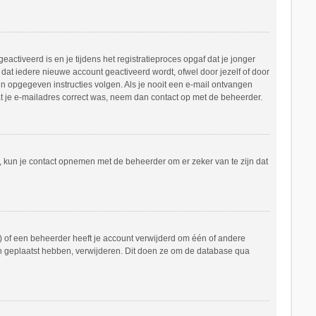
ctiveerd is en je tijdens het registratieproces opgaf dat je jonger
dat iedere nieuwe account geactiveerd wordt, ofwel door jezelf of door
in opgegeven instructies volgen. Als je nooit een e-mail ontvangen
at je e-mailadres correct was, neem dan contact op met de beheerder.
n, kun je contact opnemen met de beheerder om er zeker van te zijn dat
 of een beheerder heeft je account verwijderd om één of andere
hten geplaatst hebben, verwijderen. Dit doen ze om de database qua