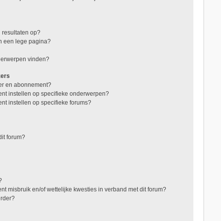
 resultaten op?
in een lege pagina?
nderwerpen vinden?
zers
jzer en abonnement?
nt instellen op specifieke onderwerpen?
nt instellen op specifieke forums?
it forum?
?
t misbruik en/of wettelijke kwesties in verband met dit forum?
erder?