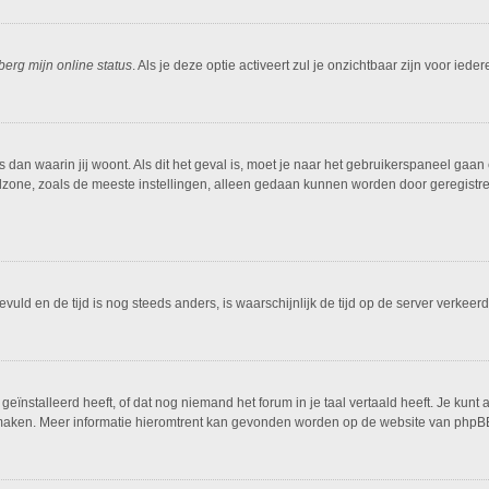
berg mijn online status
. Als je deze optie activeert zul je onzichtbaar zijn voor ied
is dan waarin jij woont. Als dit het geval is, moet je naar het gebruikerspaneel g
dzone, zoals de meeste instellingen, alleen gedaan kunnen worden door geregistreer
ngevuld en de tijd is nog steeds anders, is waarschijnlijk de tijd op de server ver
ïnstalleerd heeft, of dat nog niemand het forum in je taal vertaald heeft. Je kunt al
ing maken. Meer informatie hieromtrent kan gevonden worden op de website van phpBB