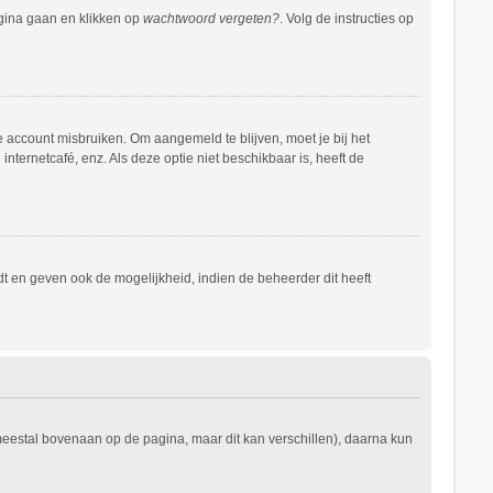
agina gaan en klikken op
wachtwoord vergeten?
. Volg de instructies op
e account misbruiken. Om aangemeld te blijven, moet je bij het
nternetcafé, enz. Als deze optie niet beschikbaar is, heeft de
t en geven ook de mogelijkheid, indien de beheerder dit heeft
 meestal bovenaan op de pagina, maar dit kan verschillen), daarna kun