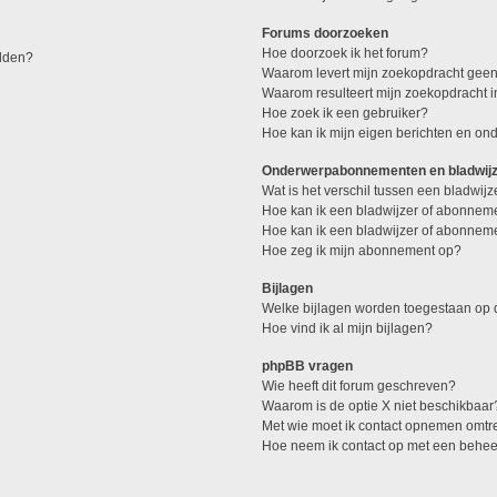
Forums doorzoeken
Hoe doorzoek ik het forum?
elden?
Waarom levert mijn zoekopdracht geen
Waarom resulteert mijn zoekopdracht 
Hoe zoek ik een gebruiker?
Hoe kan ik mijn eigen berichten en o
Onderwerpabonnementen en bladwij
Wat is het verschil tussen een bladwi
Hoe kan ik een bladwijzer of abonneme
Hoe kan ik een bladwijzer of abonneme
Hoe zeg ik mijn abonnement op?
Bijlagen
Welke bijlagen worden toegestaan op d
Hoe vind ik al mijn bijlagen?
phpBB vragen
Wie heeft dit forum geschreven?
Waarom is de optie X niet beschikbaar
Met wie moet ik contact opnemen omtren
Hoe neem ik contact op met een behe