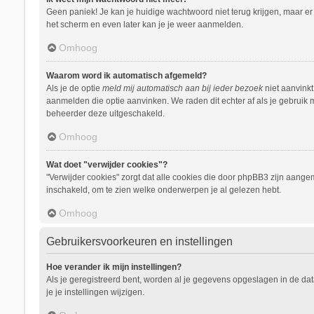
Geen paniek! Je kan je huidige wachtwoord niet terug krijgen, maar e
het scherm en even later kan je je weer aanmelden.
Omhoog
Waarom word ik automatisch afgemeld?
Als je de optie
meld mij automatisch aan bij ieder bezoek
niet aanvinkt
aanmelden die optie aanvinken. We raden dit echter af als je gebruik m
beheerder deze uitgeschakeld.
Omhoog
Wat doet "verwijder cookies"?
"Verwijder cookies" zorgt dat alle cookies die door phpBB3 zijn aang
inschakeld, om te zien welke onderwerpen je al gelezen hebt.
Omhoog
Gebruikersvoorkeuren en instellingen
Hoe verander ik mijn instellingen?
Als je geregistreerd bent, worden al je gegevens opgeslagen in de da
je je instellingen wijzigen.