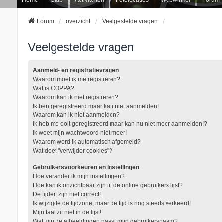
Forum
overzicht
Veelgestelde vragen
Veelgestelde vragen
Aanmeld- en registratievragen
Waarom moet ik me registreren?
Wat is COPPA?
Waarom kan ik niet registreren?
Ik ben geregistreerd maar kan niet aanmelden!
Waarom kan ik niet aanmelden?
Ik heb me ooit geregistreerd maar kan nu niet meer aanmelden!?
Ik weet mijn wachtwoord niet meer!
Waarom word ik automatisch afgemeld?
Wat doet "verwijder cookies"?
Gebruikersvoorkeuren en instellingen
Hoe verander ik mijn instellingen?
Hoe kan ik onzichtbaar zijn in de online gebruikers lijst?
De tijden zijn niet correct!
Ik wijzigde de tijdzone, maar de tijd is nog steeds verkeerd!
Mijn taal zit niet in de lijst!
Wat zijn de afbeeldingen naast mijn gebruikersnaam?