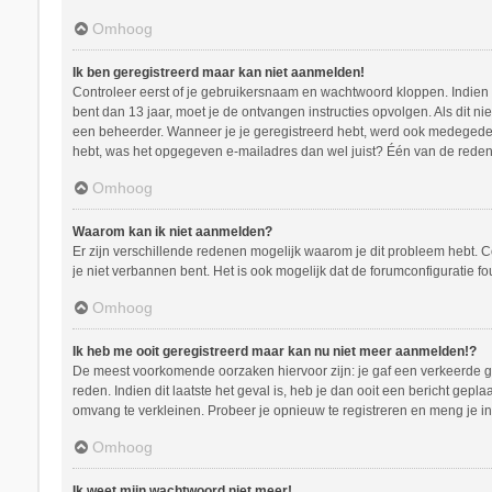
Omhoog
Ik ben geregistreerd maar kan niet aanmelden!
Controleer eerst of je gebruikersnaam en wachtwoord kloppen. Indien ze
bent dan 13 jaar, moet je de ontvangen instructies opvolgen. Als dit n
een beheerder. Wanneer je je geregistreerd hebt, werd ook medegedeeld
hebt, was het opgegeven e-mailadres dan wel juist? Één van de redenen
Omhoog
Waarom kan ik niet aanmelden?
Er zijn verschillende redenen mogelijk waarom je dit probleem hebt. C
je niet verbannen bent. Het is ook mogelijk dat de forumconfiguratie f
Omhoog
Ik heb me ooit geregistreerd maar kan nu niet meer aanmelden!?
De meest voorkomende oorzaken hiervoor zijn: je gaf een verkeerde ge
reden. Indien dit laatste het geval is, heb je dan ooit een bericht ge
omvang te verkleinen. Probeer je opnieuw te registreren en meng je in
Omhoog
Ik weet mijn wachtwoord niet meer!