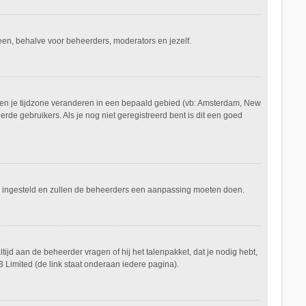
ereen, behalve voor beheerders, moderators en jezelf.
aan en je tijdzone veranderen in een bepaald gebied (vb: Amsterdam, New
de gebruikers. Als je nog niet geregistreerd bent is dit een goed
keerd ingesteld en zullen de beheerders een aanpassing moeten doen.
tijd aan de beheerder vragen of hij het talenpakket, dat je nodig hebt,
 Limited (de link staat onderaan iedere pagina).