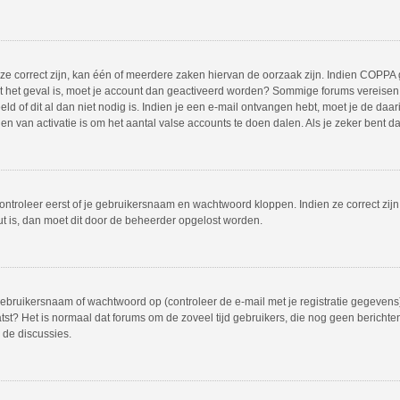
 correct zijn, kan één of meerdere zaken hiervan de oorzaak zijn. Indien COPPA gea
iet het geval is, moet je account dan geactiveerd worden? Sommige forums vereisen 
 of dit al dan niet nodig is. Indien je een e-mail ontvangen hebt, moet je de daar
 van activatie is om het aantal valse accounts te doen dalen. Als je zeker bent d
ontroleer eerst of je gebruikersnaam en wachtwoord kloppen. Indien ze correct zij
out is, dan moet dit door de beheerder opgelost worden.
bruikersnaam of wachtwoord op (controleer de e-mail met je registratie gegevens)
plaatst? Het is normaal dat forums om de zoveel tijd gebruikers, die nog geen beric
 de discussies.