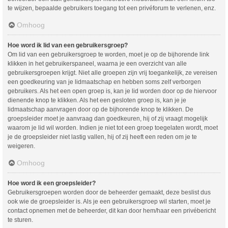
te wijzen, bepaalde gebruikers toegang tot een privéforum te verlenen, enz.
Omhoog
Hoe word ik lid van een gebruikersgroep?
Om lid van een gebruikersgroep te worden, moet je op de bijhorende link
klikken in het gebruikerspaneel, waarna je een overzicht van alle
gebruikersgroepen krijgt. Niet alle groepen zijn vrij toegankelijk, ze vereisen
een goedkeuring van je lidmaatschap en hebben soms zelf verborgen
gebruikers. Als het een open groep is, kan je lid worden door op de hiervoor
dienende knop te klikken. Als het een gesloten groep is, kan je je
lidmaatschap aanvragen door op de bijhorende knop te klikken. De
groepsleider moet je aanvraag dan goedkeuren, hij of zij vraagt mogelijk
waarom je lid wil worden. Indien je niet tot een groep toegelaten wordt, moet
je de groepsleider niet lastig vallen, hij of zij heeft een reden om je te
weigeren.
Omhoog
Hoe word ik een groepsleider?
Gebruikersgroepen worden door de beheerder gemaakt, deze beslist dus
ook wie de groepsleider is. Als je een gebruikersgroep wil starten, moet je
contact opnemen met de beheerder, dit kan door hem/haar een privébericht
te sturen.