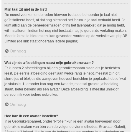
Mijn taal zit niet in de lijst!
De meest voorkomende reden hiervoor is dat de beheerder je taal niet
geïnstalleerd heeft, of dat nog niemand het forum in je taal vertaald heeft. Je
kunt altijd aan de beheerder vragen of hij het talenpakket, dat je nodig hebt,
wil installeren. Indien het nog niet bestaat, mag je gerust de vertaling maken.
Meer informatie hieromtrent kan gevonden worden op de website van phpBB
Limited (de link staat onderaan iedere pagina).
Omhoog
Wat zijn de afbeeldingen naast mijn gebruikersnaam?
Er kunnen 2 afbeeldingen bij een gebruikersnaam staan als je berichten
leest. De eerste afbeelding geeft aan welke rang je hebt, meestal zijn dit
sterretjes of blokjes die aangeven hoeveel berichten je geplaatst hebt of wat
je status is. Hieronder kan nog een tweede, meestal grotere, afbeelding
staan, beter bekend als een avatar. Deze afbeelding is meestal uniek of
persoonlijk voor iedere gebruiker.
Omhoog
Hoe kan ik een avatar instellen?
In je Gebruikerspaneel, onder “Profiel” kun je een avatar toevoegen door
gebruik te maken van één van de volgende vier methodes: Gravatar, Galerij,
Afstand of Upload. Het is aan de beheerders om avatars in te schakelen en