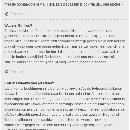
meeste opmaak die je via HTML kan toepassen is ook via BBCode mogelijk.
Omhoog
Wat zijn Smilies?
Smilies zijn kleine afbeeldingen die gebruikt kunnen worden om een
gevoelstoestand uit te drukken, bijvoorbeeld :) betekent blij, :( betekent
ongelukkig. Alle beschikbare smilies worden weergegeven als je een bericht
plaatst. Maak geen overdadig gebruik van smilies, ze maken een bericht snel
onleesbaar wat er toe kan leiden dat een moderator je bericht aanpast of
heel je bericht verwijdert. De beheerder kan ook een maximaal aantal
smilies, dat in een bericht gebruikt mag worden, bepaald hebben.
Omhoog
Kan ik afbeeldingen plaatsen?
Ja, je kunt afbeeldingen in je bericht weergeven. Als de beheerder bijlagen
toelaat kun je een afbeelding naar het forum uploaden. Anders moet je er
voor zorgen dat de afbeelding op een andere publieke server beschikbaar is,
bijvoorbeeld http://www.voorbeeld.com/mijn_afbeelding.gif. Linken naar een
afbeelding op je eigen computer is onmogelijk (tenzij het een publieke server
is). Ook afbeeldingen die een authentificatie vereisen zoals in: Hotmail of
Yahoo mailboxen, een wachtwoord beschermde website, enz. kunnen niet
worden weergegeven. Om een afbeelding weer te geven, moet je de