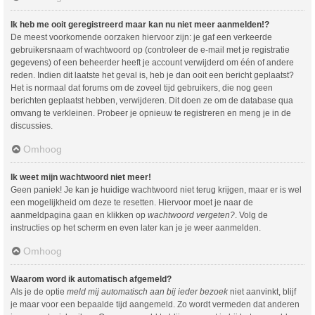
Ik heb me ooit geregistreerd maar kan nu niet meer aanmelden!?
De meest voorkomende oorzaken hiervoor zijn: je gaf een verkeerde
gebruikersnaam of wachtwoord op (controleer de e-mail met je registratie
gegevens) of een beheerder heeft je account verwijderd om één of andere
reden. Indien dit laatste het geval is, heb je dan ooit een bericht geplaatst?
Het is normaal dat forums om de zoveel tijd gebruikers, die nog geen
berichten geplaatst hebben, verwijderen. Dit doen ze om de database qua
omvang te verkleinen. Probeer je opnieuw te registreren en meng je in de
discussies.
Omhoog
Ik weet mijn wachtwoord niet meer!
Geen paniek! Je kan je huidige wachtwoord niet terug krijgen, maar er is wel
een mogelijkheid om deze te resetten. Hiervoor moet je naar de
aanmeldpagina gaan en klikken op
wachtwoord vergeten?
. Volg de
instructies op het scherm en even later kan je je weer aanmelden.
Omhoog
Waarom word ik automatisch afgemeld?
Als je de optie
meld mij automatisch aan bij ieder bezoek
niet aanvinkt, blijf
je maar voor een bepaalde tijd aangemeld. Zo wordt vermeden dat anderen