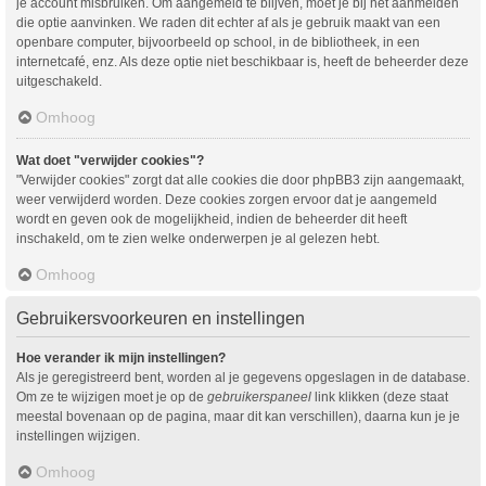
je account misbruiken. Om aangemeld te blijven, moet je bij het aanmelden
die optie aanvinken. We raden dit echter af als je gebruik maakt van een
openbare computer, bijvoorbeeld op school, in de bibliotheek, in een
internetcafé, enz. Als deze optie niet beschikbaar is, heeft de beheerder deze
uitgeschakeld.
Omhoog
Wat doet "verwijder cookies"?
"Verwijder cookies" zorgt dat alle cookies die door phpBB3 zijn aangemaakt,
weer verwijderd worden. Deze cookies zorgen ervoor dat je aangemeld
wordt en geven ook de mogelijkheid, indien de beheerder dit heeft
inschakeld, om te zien welke onderwerpen je al gelezen hebt.
Omhoog
Gebruikersvoorkeuren en instellingen
Hoe verander ik mijn instellingen?
Als je geregistreerd bent, worden al je gegevens opgeslagen in de database.
Om ze te wijzigen moet je op de
gebruikerspaneel
link klikken (deze staat
meestal bovenaan op de pagina, maar dit kan verschillen), daarna kun je je
instellingen wijzigen.
Omhoog