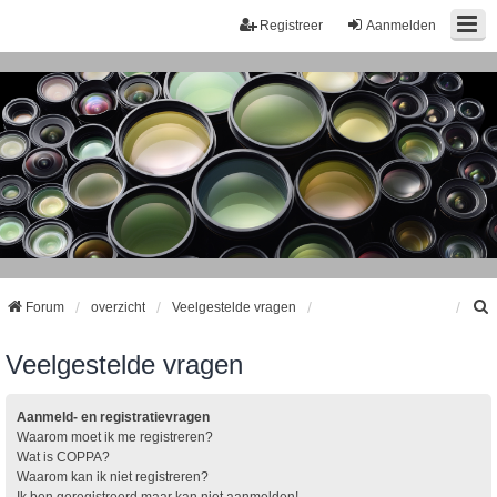
Registreer
Aanmelden
Forum
overzicht
Veelgestelde vragen
Veelgestelde vragen
k
Aanmeld- en registratievragen
Waarom moet ik me registreren?
Wat is COPPA?
Waarom kan ik niet registreren?
Ik ben geregistreerd maar kan niet aanmelden!