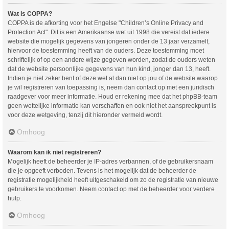
Wat is COPPA?
COPPA is de afkorting voor het Engelse "Children’s Online Privacy and
Protection Act". Dit is een Amerikaanse wet uit 1998 die vereist dat iedere
website die mogelijk gegevens van jongeren onder de 13 jaar verzamelt,
hiervoor de toestemming heeft van de ouders. Deze toestemming moet
schriftelijk of op een andere wijze gegeven worden, zodat de ouders weten
dat de website persoonlijke gegevens van hun kind, jonger dan 13, heeft.
Indien je niet zeker bent of deze wet al dan niet op jou of de website waarop
je wil registreren van toepassing is, neem dan contact op met een juridisch
raadgever voor meer informatie. Houd er rekening mee dat het phpBB-team
geen wettelijke informatie kan verschaffen en ook niet het aanspreekpunt is
voor deze wetgeving, tenzij dit hieronder vermeld wordt.
Omhoog
Waarom kan ik niet registreren?
Mogelijk heeft de beheerder je IP-adres verbannen, of de gebruikersnaam
die je opgeeft verboden. Tevens is het mogelijk dat de beheerder de
registratie mogelijkheid heeft uitgeschakeld om zo de registratie van nieuwe
gebruikers te voorkomen. Neem contact op met de beheerder voor verdere
hulp.
Omhoog