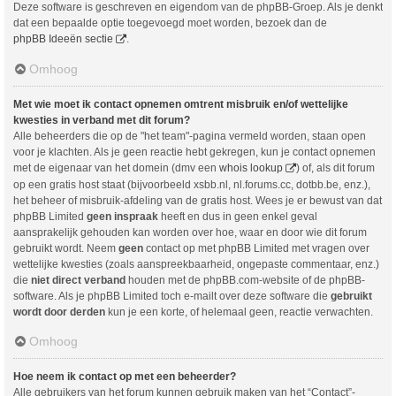
Deze software is geschreven en eigendom van de phpBB-Groep. Als je denkt
dat een bepaalde optie toegevoegd moet worden, bezoek dan de
phpBB Ideeën sectie
.
Omhoog
Met wie moet ik contact opnemen omtrent misbruik en/of wettelijke
kwesties in verband met dit forum?
Alle beheerders die op de "het team"-pagina vermeld worden, staan open
voor je klachten. Als je geen reactie hebt gekregen, kun je contact opnemen
met de eigenaar van het domein (dmv een
whois lookup
) of, als dit forum
op een gratis host staat (bijvoorbeeld xsbb.nl, nl.forums.cc, dotbb.be, enz.),
het beheer of misbruik-afdeling van de gratis host. Wees je er bewust van dat
phpBB Limited
geen inspraak
heeft en dus in geen enkel geval
aansprakelijk gehouden kan worden over hoe, waar en door wie dit forum
gebruikt wordt. Neem
geen
contact op met phpBB Limited met vragen over
wettelijke kwesties (zoals aanspreekbaarheid, ongepaste commentaar, enz.)
die
niet direct verband
houden met de phpBB.com-website of de phpBB-
software. Als je phpBB Limited toch e-mailt over deze software die
gebruikt
wordt door derden
kun je een korte, of helemaal geen, reactie verwachten.
Omhoog
Hoe neem ik contact op met een beheerder?
Alle gebruikers van het forum kunnen gebruik maken van het “Contact”-