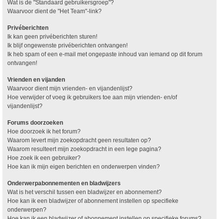
Wat is de "Standaard gebruikersgroep"?
Waarvoor dient de "Het Team"-link?
Privéberichten
Ik kan geen privéberichten sturen!
Ik blijf ongewenste privéberichten ontvangen!
Ik heb spam of een e-mail met ongepaste inhoud van iemand op dit forum
ontvangen!
Vrienden en vijanden
Waarvoor dient mijn vrienden- en vijandenlijst?
Hoe verwijder of voeg ik gebruikers toe aan mijn vrienden- en/of
vijandenlijst?
Forums doorzoeken
Hoe doorzoek ik het forum?
Waarom levert mijn zoekopdracht geen resultaten op?
Waarom resulteert mijn zoekopdracht in een lege pagina?
Hoe zoek ik een gebruiker?
Hoe kan ik mijn eigen berichten en onderwerpen vinden?
Onderwerpabonnementen en bladwijzers
Wat is het verschil tussen een bladwijzer en abonnement?
Hoe kan ik een bladwijzer of abonnement instellen op specifieke
onderwerpen?
Hoe kan ik een bladwijzer of abonnement instellen op specifieke forums?