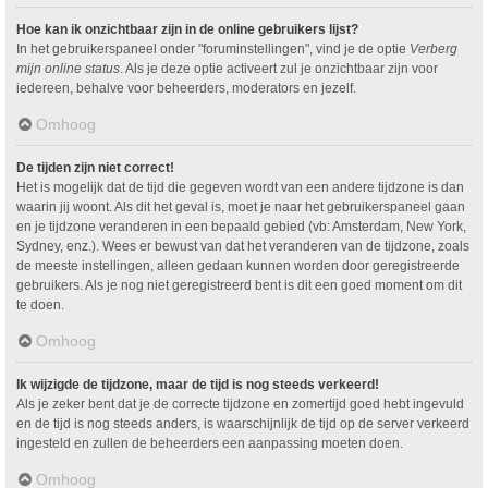
Hoe kan ik onzichtbaar zijn in de online gebruikers lijst?
In het gebruikerspaneel onder "foruminstellingen", vind je de optie
Verberg
mijn online status
. Als je deze optie activeert zul je onzichtbaar zijn voor
iedereen, behalve voor beheerders, moderators en jezelf.
Omhoog
De tijden zijn niet correct!
Het is mogelijk dat de tijd die gegeven wordt van een andere tijdzone is dan
waarin jij woont. Als dit het geval is, moet je naar het gebruikerspaneel gaan
en je tijdzone veranderen in een bepaald gebied (vb: Amsterdam, New York,
Sydney, enz.). Wees er bewust van dat het veranderen van de tijdzone, zoals
de meeste instellingen, alleen gedaan kunnen worden door geregistreerde
gebruikers. Als je nog niet geregistreerd bent is dit een goed moment om dit
te doen.
Omhoog
Ik wijzigde de tijdzone, maar de tijd is nog steeds verkeerd!
Als je zeker bent dat je de correcte tijdzone en zomertijd goed hebt ingevuld
en de tijd is nog steeds anders, is waarschijnlijk de tijd op de server verkeerd
ingesteld en zullen de beheerders een aanpassing moeten doen.
Omhoog