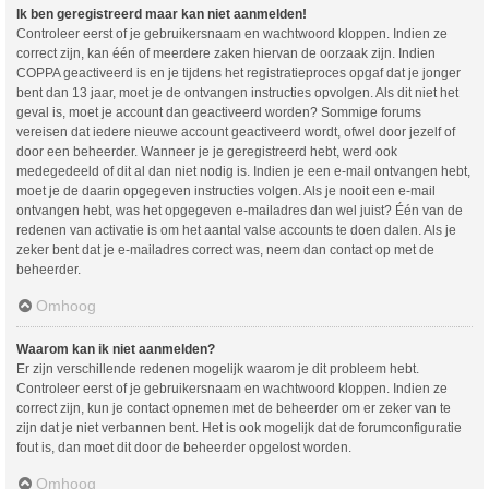
Ik ben geregistreerd maar kan niet aanmelden!
Controleer eerst of je gebruikersnaam en wachtwoord kloppen. Indien ze
correct zijn, kan één of meerdere zaken hiervan de oorzaak zijn. Indien
COPPA geactiveerd is en je tijdens het registratieproces opgaf dat je jonger
bent dan 13 jaar, moet je de ontvangen instructies opvolgen. Als dit niet het
geval is, moet je account dan geactiveerd worden? Sommige forums
vereisen dat iedere nieuwe account geactiveerd wordt, ofwel door jezelf of
door een beheerder. Wanneer je je geregistreerd hebt, werd ook
medegedeeld of dit al dan niet nodig is. Indien je een e-mail ontvangen hebt,
moet je de daarin opgegeven instructies volgen. Als je nooit een e-mail
ontvangen hebt, was het opgegeven e-mailadres dan wel juist? Één van de
redenen van activatie is om het aantal valse accounts te doen dalen. Als je
zeker bent dat je e-mailadres correct was, neem dan contact op met de
beheerder.
Omhoog
Waarom kan ik niet aanmelden?
Er zijn verschillende redenen mogelijk waarom je dit probleem hebt.
Controleer eerst of je gebruikersnaam en wachtwoord kloppen. Indien ze
correct zijn, kun je contact opnemen met de beheerder om er zeker van te
zijn dat je niet verbannen bent. Het is ook mogelijk dat de forumconfiguratie
fout is, dan moet dit door de beheerder opgelost worden.
Omhoog