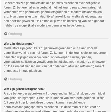
Beheerders zijn gebruikers die alle permissies hebben over het gehele
forum. Zij beheren alles in verband met het forum, zoals: permissies, het
verbannen van gebruikers, gebruikersgroepen of moderators aanmaken,
enz. Hun permissies zijn natuurlijk afhankelijk van welke de eigenaar aan
hen heeft toegewezen. Ook afhankelijk van de beslissing van de eigenaar,
hebben ze mogelijk alle moderator permissies in de forums.
Omhoog
Wat zijn Moderators?
Moderators zijn gebruikers of gebruikersgroepen die in staan voor de
dagelijkse werking van het forum. Ze kunnen, in de forums die ze modereren,
berichten wijzigen en verwijderen; onderwerpen sluiten, openen,
verplaatsen, splitsen en verwijderen. In het algemeen moeten ze er gewoon
op toe zien dat mensen niet van het onderwerp afwijken (
off-topic
gaan) of
ongepaste inhoud plaatsen.
Omhoog
Wat zijn gebruikersgroepen?
Als de beheerder gebruikers wil groeperen, kan hij/zij dit doen door middel
van gebruikersgroepen. Gebruikers kunnen van meerdere groepen lid zijn
(dit verschilt per forum), deze groepen kunnen verschillende
permissies/toegangspermissies hebben. Op deze manier is het voor de
beheerder een stuk gemakkelijker meerdere moderators aan een forum toe