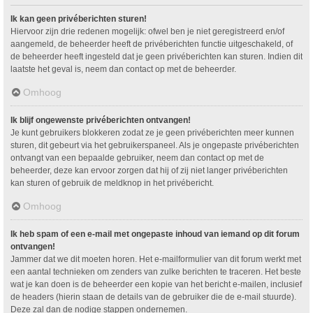
Ik kan geen privéberichten sturen!
Hiervoor zijn drie redenen mogelijk: ofwel ben je niet geregistreerd en/of
aangemeld, de beheerder heeft de privéberichten functie uitgeschakeld, of
de beheerder heeft ingesteld dat je geen privéberichten kan sturen. Indien dit
laatste het geval is, neem dan contact op met de beheerder.
Omhoog
Ik blijf ongewenste privéberichten ontvangen!
Je kunt gebruikers blokkeren zodat ze je geen privéberichten meer kunnen
sturen, dit gebeurt via het gebruikerspaneel. Als je ongepaste privéberichten
ontvangt van een bepaalde gebruiker, neem dan contact op met de
beheerder, deze kan ervoor zorgen dat hij of zij niet langer privéberichten
kan sturen of gebruik de meldknop in het privébericht.
Omhoog
Ik heb spam of een e-mail met ongepaste inhoud van iemand op dit forum
ontvangen!
Jammer dat we dit moeten horen. Het e-mailformulier van dit forum werkt met
een aantal technieken om zenders van zulke berichten te traceren. Het beste
wat je kan doen is de beheerder een kopie van het bericht e-mailen, inclusief
de headers (hierin staan de details van de gebruiker die de e-mail stuurde).
Deze zal dan de nodige stappen ondernemen.