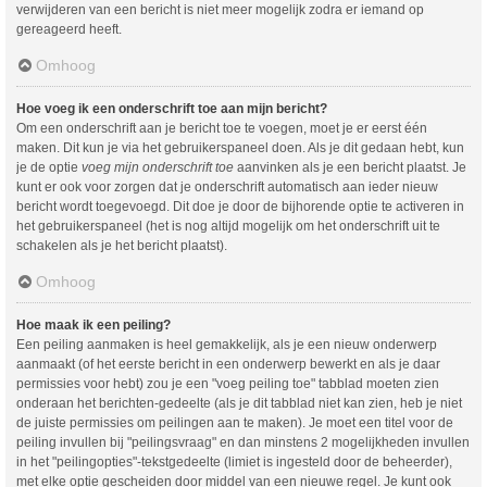
verwijderen van een bericht is niet meer mogelijk zodra er iemand op
gereageerd heeft.
Omhoog
Hoe voeg ik een onderschrift toe aan mijn bericht?
Om een onderschrift aan je bericht toe te voegen, moet je er eerst één
maken. Dit kun je via het gebruikerspaneel doen. Als je dit gedaan hebt, kun
je de optie
voeg mijn onderschrift toe
aanvinken als je een bericht plaatst. Je
kunt er ook voor zorgen dat je onderschrift automatisch aan ieder nieuw
bericht wordt toegevoegd. Dit doe je door de bijhorende optie te activeren in
het gebruikerspaneel (het is nog altijd mogelijk om het onderschrift uit te
schakelen als je het bericht plaatst).
Omhoog
Hoe maak ik een peiling?
Een peiling aanmaken is heel gemakkelijk, als je een nieuw onderwerp
aanmaakt (of het eerste bericht in een onderwerp bewerkt en als je daar
permissies voor hebt) zou je een "voeg peiling toe" tabblad moeten zien
onderaan het berichten-gedeelte (als je dit tabblad niet kan zien, heb je niet
de juiste permissies om peilingen aan te maken). Je moet een titel voor de
peiling invullen bij "peilingsvraag" en dan minstens 2 mogelijkheden invullen
in het "peilingopties"-tekstgedeelte (limiet is ingesteld door de beheerder),
met elke optie gescheiden door middel van een nieuwe regel. Je kunt ook