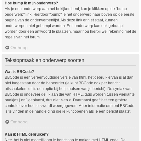
Hoe bump ik mijn onderwerp?
Als je een onderwerp aan het bekijken bent, kan je klikken op de "bump
onderwerp" link. Hierdoor "bump" je het onderwerp naar boven op de eerste
pagina van de onderwerpenlijst. Als deze link er niet staat, kunnen
onderwerpen niet gebumpt worden. Een onderwerp kan ook gebumpt
worden door een antwoord te plaatsen, maar hou hierbij wel rekening met de
regels van het forum.
Omhoog
Tekstopmaak en onderwerp soorten
Wat is BBCode?
BBCode is een vereenvoudigde versie van html, het gebruik ervan is al dan
niet toegestaan door de beheerder (je kunt BBCode ook per bericht
uitschakelen, dit is een optie bij het plaatsen van je bericht). De syntax van
BBCode is ongeveer gelijk aan die van HTML, tags worden tussen vierkante
haakjes [ en ] geplaatst, dus niet < en >. Daarnaast geeft het een grotere
controle over hoe iets wordt weergegeven. Meer informatie omtrent BBCode
is te vinden in de handleiding die je kunt openen als je een bericht plaatst.
Omhoog
Kan ik HTML gebruiken?
Nee, het is niet mogelijk om je bericht op te maken met HTML code. De