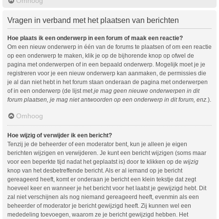
Omhoog
Vragen in verband met het plaatsen van berichten
Hoe plaats ik een onderwerp in een forum of maak een reactie?
Om een nieuw onderwerp in één van de forums te plaatsen of om een reactie
op een onderwerp te maken, klik je op de bijhorende knop op ofwel de
pagina met onderwerpen of in een bepaald onderwerp. Mogelijk moet je je
registreren voor je een nieuw onderwerp kan aanmaken, de permissies die
je al dan niet hebt in het forum staan onderaan de pagina met onderwerpen
of in een onderwerp (de lijst met
je mag geen nieuwe onderwerpen in dit
forum plaatsen, je mag niet antwoorden op een onderwerp in dit forum, enz.
).
Omhoog
Hoe wijzig of verwijder ik een bericht?
Tenzij je de beheerder of een moderator bent, kun je alleen je eigen
berichten wijzigen en verwijderen. Je kunt een bericht wijzigen (soms maar
voor een beperkte tijd nadat het geplaatst is) door te klikken op de
wijzig
knop van het desbetreffende bericht. Als er al iemand op je bericht
gereageerd heeft, komt er onderaan je bericht een klein tekstje dat zegt
hoeveel keer en wanneer je het bericht voor het laatst je gewijzigd hebt. Dit
zal niet verschijnen als nog niemand gereageerd heeft, evenmin als een
beheerder of moderator je bericht gewijzigd heeft. Zij kunnen wel een
mededeling toevoegen, waarom ze je bericht gewijzigd hebben. Het