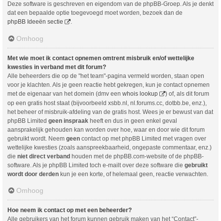
Deze software is geschreven en eigendom van de phpBB-Groep. Als je denkt
dat een bepaalde optie toegevoegd moet worden, bezoek dan de
phpBB Ideeën sectie
.
Omhoog
Met wie moet ik contact opnemen omtrent misbruik en/of wettelijke
kwesties in verband met dit forum?
Alle beheerders die op de "het team"-pagina vermeld worden, staan open
voor je klachten. Als je geen reactie hebt gekregen, kun je contact opnemen
met de eigenaar van het domein (dmv een
whois lookup
) of, als dit forum
op een gratis host staat (bijvoorbeeld xsbb.nl, nl.forums.cc, dotbb.be, enz.),
het beheer of misbruik-afdeling van de gratis host. Wees je er bewust van dat
phpBB Limited
geen inspraak
heeft en dus in geen enkel geval
aansprakelijk gehouden kan worden over hoe, waar en door wie dit forum
gebruikt wordt. Neem
geen
contact op met phpBB Limited met vragen over
wettelijke kwesties (zoals aanspreekbaarheid, ongepaste commentaar, enz.)
die
niet direct verband
houden met de phpBB.com-website of de phpBB-
software. Als je phpBB Limited toch e-mailt over deze software die
gebruikt
wordt door derden
kun je een korte, of helemaal geen, reactie verwachten.
Omhoog
Hoe neem ik contact op met een beheerder?
Alle gebruikers van het forum kunnen gebruik maken van het “Contact”-