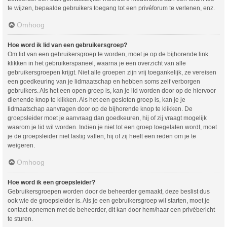
te wijzen, bepaalde gebruikers toegang tot een privéforum te verlenen, enz.
Omhoog
Hoe word ik lid van een gebruikersgroep?
Om lid van een gebruikersgroep te worden, moet je op de bijhorende link
klikken in het gebruikerspaneel, waarna je een overzicht van alle
gebruikersgroepen krijgt. Niet alle groepen zijn vrij toegankelijk, ze vereisen
een goedkeuring van je lidmaatschap en hebben soms zelf verborgen
gebruikers. Als het een open groep is, kan je lid worden door op de hiervoor
dienende knop te klikken. Als het een gesloten groep is, kan je je
lidmaatschap aanvragen door op de bijhorende knop te klikken. De
groepsleider moet je aanvraag dan goedkeuren, hij of zij vraagt mogelijk
waarom je lid wil worden. Indien je niet tot een groep toegelaten wordt, moet
je de groepsleider niet lastig vallen, hij of zij heeft een reden om je te
weigeren.
Omhoog
Hoe word ik een groepsleider?
Gebruikersgroepen worden door de beheerder gemaakt, deze beslist dus
ook wie de groepsleider is. Als je een gebruikersgroep wil starten, moet je
contact opnemen met de beheerder, dit kan door hem/haar een privébericht
te sturen.