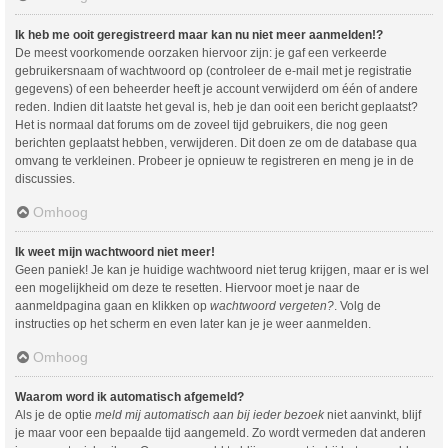
Ik heb me ooit geregistreerd maar kan nu niet meer aanmelden!?
De meest voorkomende oorzaken hiervoor zijn: je gaf een verkeerde
gebruikersnaam of wachtwoord op (controleer de e-mail met je registratie
gegevens) of een beheerder heeft je account verwijderd om één of andere
reden. Indien dit laatste het geval is, heb je dan ooit een bericht geplaatst?
Het is normaal dat forums om de zoveel tijd gebruikers, die nog geen
berichten geplaatst hebben, verwijderen. Dit doen ze om de database qua
omvang te verkleinen. Probeer je opnieuw te registreren en meng je in de
discussies.
Omhoog
Ik weet mijn wachtwoord niet meer!
Geen paniek! Je kan je huidige wachtwoord niet terug krijgen, maar er is wel
een mogelijkheid om deze te resetten. Hiervoor moet je naar de
aanmeldpagina gaan en klikken op
wachtwoord vergeten?
. Volg de
instructies op het scherm en even later kan je je weer aanmelden.
Omhoog
Waarom word ik automatisch afgemeld?
Als je de optie
meld mij automatisch aan bij ieder bezoek
niet aanvinkt, blijf
je maar voor een bepaalde tijd aangemeld. Zo wordt vermeden dat anderen