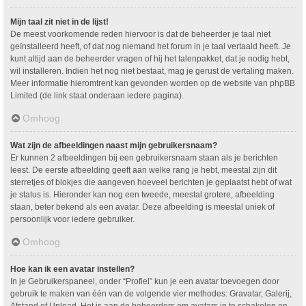
Mijn taal zit niet in de lijst!
De meest voorkomende reden hiervoor is dat de beheerder je taal niet
geïnstalleerd heeft, of dat nog niemand het forum in je taal vertaald heeft. Je
kunt altijd aan de beheerder vragen of hij het talenpakket, dat je nodig hebt,
wil installeren. Indien het nog niet bestaat, mag je gerust de vertaling maken.
Meer informatie hieromtrent kan gevonden worden op de website van phpBB
Limited (de link staat onderaan iedere pagina).
Omhoog
Wat zijn de afbeeldingen naast mijn gebruikersnaam?
Er kunnen 2 afbeeldingen bij een gebruikersnaam staan als je berichten
leest. De eerste afbeelding geeft aan welke rang je hebt, meestal zijn dit
sterretjes of blokjes die aangeven hoeveel berichten je geplaatst hebt of wat
je status is. Hieronder kan nog een tweede, meestal grotere, afbeelding
staan, beter bekend als een avatar. Deze afbeelding is meestal uniek of
persoonlijk voor iedere gebruiker.
Omhoog
Hoe kan ik een avatar instellen?
In je Gebruikerspaneel, onder “Profiel” kun je een avatar toevoegen door
gebruik te maken van één van de volgende vier methodes: Gravatar, Galerij,
Afstand of Upload. Het is aan de beheerders om avatars in te schakelen en