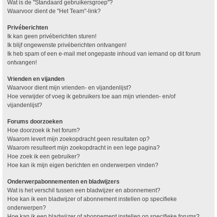
Wat is de "Standaard gebruikersgroep"?
Waarvoor dient de "Het Team"-link?
Privéberichten
Ik kan geen privéberichten sturen!
Ik blijf ongewenste privéberichten ontvangen!
Ik heb spam of een e-mail met ongepaste inhoud van iemand op dit forum
ontvangen!
Vrienden en vijanden
Waarvoor dient mijn vrienden- en vijandenlijst?
Hoe verwijder of voeg ik gebruikers toe aan mijn vrienden- en/of
vijandenlijst?
Forums doorzoeken
Hoe doorzoek ik het forum?
Waarom levert mijn zoekopdracht geen resultaten op?
Waarom resulteert mijn zoekopdracht in een lege pagina?
Hoe zoek ik een gebruiker?
Hoe kan ik mijn eigen berichten en onderwerpen vinden?
Onderwerpabonnementen en bladwijzers
Wat is het verschil tussen een bladwijzer en abonnement?
Hoe kan ik een bladwijzer of abonnement instellen op specifieke
onderwerpen?
Hoe kan ik een bladwijzer of abonnement instellen op specifieke forums?