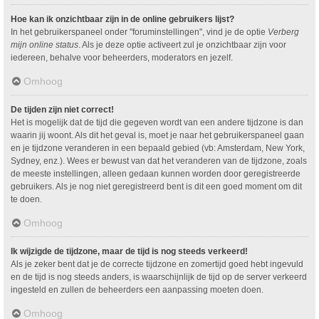
Hoe kan ik onzichtbaar zijn in de online gebruikers lijst?
In het gebruikerspaneel onder "foruminstellingen", vind je de optie
Verberg
mijn online status
. Als je deze optie activeert zul je onzichtbaar zijn voor
iedereen, behalve voor beheerders, moderators en jezelf.
Omhoog
De tijden zijn niet correct!
Het is mogelijk dat de tijd die gegeven wordt van een andere tijdzone is dan
waarin jij woont. Als dit het geval is, moet je naar het gebruikerspaneel gaan
en je tijdzone veranderen in een bepaald gebied (vb: Amsterdam, New York,
Sydney, enz.). Wees er bewust van dat het veranderen van de tijdzone, zoals
de meeste instellingen, alleen gedaan kunnen worden door geregistreerde
gebruikers. Als je nog niet geregistreerd bent is dit een goed moment om dit
te doen.
Omhoog
Ik wijzigde de tijdzone, maar de tijd is nog steeds verkeerd!
Als je zeker bent dat je de correcte tijdzone en zomertijd goed hebt ingevuld
en de tijd is nog steeds anders, is waarschijnlijk de tijd op de server verkeerd
ingesteld en zullen de beheerders een aanpassing moeten doen.
Omhoog