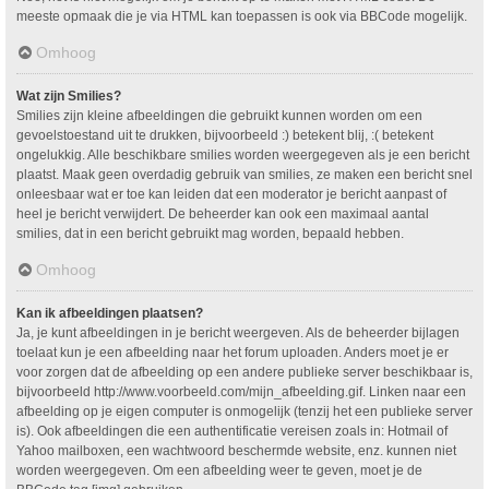
meeste opmaak die je via HTML kan toepassen is ook via BBCode mogelijk.
Omhoog
Wat zijn Smilies?
Smilies zijn kleine afbeeldingen die gebruikt kunnen worden om een
gevoelstoestand uit te drukken, bijvoorbeeld :) betekent blij, :( betekent
ongelukkig. Alle beschikbare smilies worden weergegeven als je een bericht
plaatst. Maak geen overdadig gebruik van smilies, ze maken een bericht snel
onleesbaar wat er toe kan leiden dat een moderator je bericht aanpast of
heel je bericht verwijdert. De beheerder kan ook een maximaal aantal
smilies, dat in een bericht gebruikt mag worden, bepaald hebben.
Omhoog
Kan ik afbeeldingen plaatsen?
Ja, je kunt afbeeldingen in je bericht weergeven. Als de beheerder bijlagen
toelaat kun je een afbeelding naar het forum uploaden. Anders moet je er
voor zorgen dat de afbeelding op een andere publieke server beschikbaar is,
bijvoorbeeld http://www.voorbeeld.com/mijn_afbeelding.gif. Linken naar een
afbeelding op je eigen computer is onmogelijk (tenzij het een publieke server
is). Ook afbeeldingen die een authentificatie vereisen zoals in: Hotmail of
Yahoo mailboxen, een wachtwoord beschermde website, enz. kunnen niet
worden weergegeven. Om een afbeelding weer te geven, moet je de