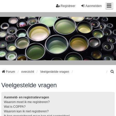
Registreer
Aanmelden
Forum
overzicht
Veelgestelde vragen
Veelgestelde vragen
k
Aanmeld- en registratievragen
Waarom moet ik me registreren?
Wat is COPPA?
Waarom kan ik niet registreren?
Ik ben geregistreerd maar kan niet aanmelden!