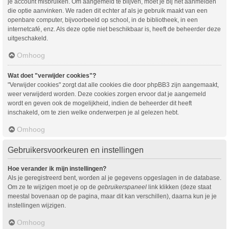
je account misbruiken. Om aangemeld te blijven, moet je bij het aanmelden
die optie aanvinken. We raden dit echter af als je gebruik maakt van een
openbare computer, bijvoorbeeld op school, in de bibliotheek, in een
internetcafé, enz. Als deze optie niet beschikbaar is, heeft de beheerder deze
uitgeschakeld.
Omhoog
Wat doet "verwijder cookies"?
"Verwijder cookies" zorgt dat alle cookies die door phpBB3 zijn aangemaakt,
weer verwijderd worden. Deze cookies zorgen ervoor dat je aangemeld
wordt en geven ook de mogelijkheid, indien de beheerder dit heeft
inschakeld, om te zien welke onderwerpen je al gelezen hebt.
Omhoog
Gebruikersvoorkeuren en instellingen
Hoe verander ik mijn instellingen?
Als je geregistreerd bent, worden al je gegevens opgeslagen in de database.
Om ze te wijzigen moet je op de
gebruikerspaneel
link klikken (deze staat
meestal bovenaan op de pagina, maar dit kan verschillen), daarna kun je je
instellingen wijzigen.
Omhoog