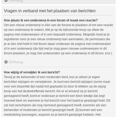
Omhoog
Vragen in verband met het plaatsen van berichten
Hoe plaats ik een onderwerp in een forum of maak een reactie?
Om een nieuw onderwerp in één van de forums te plaatsen of om een reactie
op een onderwerp te maken, klik je op de bijhorende knop op ofwel de
pagina met onderwerpen of in een bepaald onderwerp. Mogelijk moet je je
registreren voor je een nieuw onderwerp kan aanmaken, de permissies die
je al dan niet hebt in het forum staan onderaan de pagina met onderwerpen
of in een onderwerp (de lijst met
je mag geen nieuwe onderwerpen in dit
forum plaatsen, je mag niet antwoorden op een onderwerp in dit forum, enz.
).
Omhoog
Hoe wijzig of verwijder ik een bericht?
Tenzij je de beheerder of een moderator bent, kun je alleen je eigen
berichten wijzigen en verwijderen. Je kunt een bericht wijzigen (soms maar
voor een beperkte tijd nadat het geplaatst is) door te klikken op de
wijzig
knop van het desbetreffende bericht. Als er al iemand op je bericht
gereageerd heeft, komt er onderaan je bericht een klein tekstje dat zegt
hoeveel keer en wanneer je het bericht voor het laatst je gewijzigd hebt. Dit
zal niet verschijnen als nog niemand gereageerd heeft, evenmin als een
beheerder of moderator je bericht gewijzigd heeft. Zij kunnen wel een
mededeling toevoegen, waarom ze je bericht gewijzigd hebben. Het