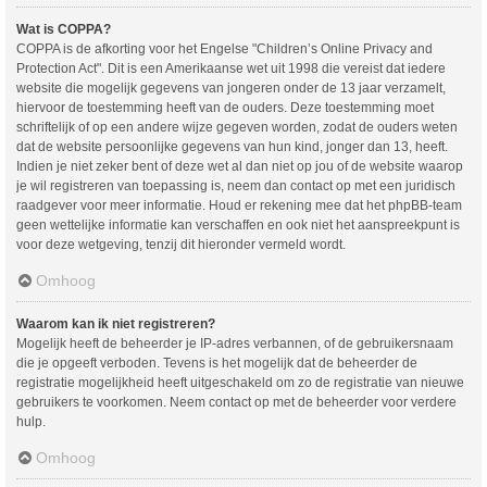
Wat is COPPA?
COPPA is de afkorting voor het Engelse "Children’s Online Privacy and
Protection Act". Dit is een Amerikaanse wet uit 1998 die vereist dat iedere
website die mogelijk gegevens van jongeren onder de 13 jaar verzamelt,
hiervoor de toestemming heeft van de ouders. Deze toestemming moet
schriftelijk of op een andere wijze gegeven worden, zodat de ouders weten
dat de website persoonlijke gegevens van hun kind, jonger dan 13, heeft.
Indien je niet zeker bent of deze wet al dan niet op jou of de website waarop
je wil registreren van toepassing is, neem dan contact op met een juridisch
raadgever voor meer informatie. Houd er rekening mee dat het phpBB-team
geen wettelijke informatie kan verschaffen en ook niet het aanspreekpunt is
voor deze wetgeving, tenzij dit hieronder vermeld wordt.
Omhoog
Waarom kan ik niet registreren?
Mogelijk heeft de beheerder je IP-adres verbannen, of de gebruikersnaam
die je opgeeft verboden. Tevens is het mogelijk dat de beheerder de
registratie mogelijkheid heeft uitgeschakeld om zo de registratie van nieuwe
gebruikers te voorkomen. Neem contact op met de beheerder voor verdere
hulp.
Omhoog