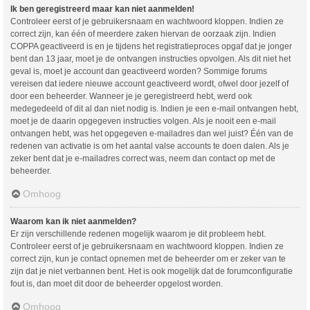
Ik ben geregistreerd maar kan niet aanmelden!
Controleer eerst of je gebruikersnaam en wachtwoord kloppen. Indien ze
correct zijn, kan één of meerdere zaken hiervan de oorzaak zijn. Indien
COPPA geactiveerd is en je tijdens het registratieproces opgaf dat je jonger
bent dan 13 jaar, moet je de ontvangen instructies opvolgen. Als dit niet het
geval is, moet je account dan geactiveerd worden? Sommige forums
vereisen dat iedere nieuwe account geactiveerd wordt, ofwel door jezelf of
door een beheerder. Wanneer je je geregistreerd hebt, werd ook
medegedeeld of dit al dan niet nodig is. Indien je een e-mail ontvangen hebt,
moet je de daarin opgegeven instructies volgen. Als je nooit een e-mail
ontvangen hebt, was het opgegeven e-mailadres dan wel juist? Één van de
redenen van activatie is om het aantal valse accounts te doen dalen. Als je
zeker bent dat je e-mailadres correct was, neem dan contact op met de
beheerder.
Omhoog
Waarom kan ik niet aanmelden?
Er zijn verschillende redenen mogelijk waarom je dit probleem hebt.
Controleer eerst of je gebruikersnaam en wachtwoord kloppen. Indien ze
correct zijn, kun je contact opnemen met de beheerder om er zeker van te
zijn dat je niet verbannen bent. Het is ook mogelijk dat de forumconfiguratie
fout is, dan moet dit door de beheerder opgelost worden.
Omhoog