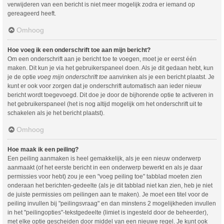
verwijderen van een bericht is niet meer mogelijk zodra er iemand op
gereageerd heeft.
Omhoog
Hoe voeg ik een onderschrift toe aan mijn bericht?
Om een onderschrift aan je bericht toe te voegen, moet je er eerst één
maken. Dit kun je via het gebruikerspaneel doen. Als je dit gedaan hebt, kun
je de optie
voeg mijn onderschrift toe
aanvinken als je een bericht plaatst. Je
kunt er ook voor zorgen dat je onderschrift automatisch aan ieder nieuw
bericht wordt toegevoegd. Dit doe je door de bijhorende optie te activeren in
het gebruikerspaneel (het is nog altijd mogelijk om het onderschrift uit te
schakelen als je het bericht plaatst).
Omhoog
Hoe maak ik een peiling?
Een peiling aanmaken is heel gemakkelijk, als je een nieuw onderwerp
aanmaakt (of het eerste bericht in een onderwerp bewerkt en als je daar
permissies voor hebt) zou je een "voeg peiling toe" tabblad moeten zien
onderaan het berichten-gedeelte (als je dit tabblad niet kan zien, heb je niet
de juiste permissies om peilingen aan te maken). Je moet een titel voor de
peiling invullen bij "peilingsvraag" en dan minstens 2 mogelijkheden invullen
in het "peilingopties"-tekstgedeelte (limiet is ingesteld door de beheerder),
met elke optie gescheiden door middel van een nieuwe regel. Je kunt ook