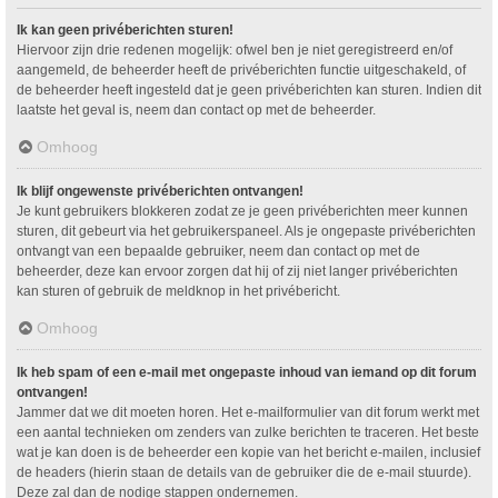
Ik kan geen privéberichten sturen!
Hiervoor zijn drie redenen mogelijk: ofwel ben je niet geregistreerd en/of
aangemeld, de beheerder heeft de privéberichten functie uitgeschakeld, of
de beheerder heeft ingesteld dat je geen privéberichten kan sturen. Indien dit
laatste het geval is, neem dan contact op met de beheerder.
Omhoog
Ik blijf ongewenste privéberichten ontvangen!
Je kunt gebruikers blokkeren zodat ze je geen privéberichten meer kunnen
sturen, dit gebeurt via het gebruikerspaneel. Als je ongepaste privéberichten
ontvangt van een bepaalde gebruiker, neem dan contact op met de
beheerder, deze kan ervoor zorgen dat hij of zij niet langer privéberichten
kan sturen of gebruik de meldknop in het privébericht.
Omhoog
Ik heb spam of een e-mail met ongepaste inhoud van iemand op dit forum
ontvangen!
Jammer dat we dit moeten horen. Het e-mailformulier van dit forum werkt met
een aantal technieken om zenders van zulke berichten te traceren. Het beste
wat je kan doen is de beheerder een kopie van het bericht e-mailen, inclusief
de headers (hierin staan de details van de gebruiker die de e-mail stuurde).
Deze zal dan de nodige stappen ondernemen.