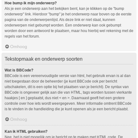
Hoe bump ik mijn onderwerp?
Als je een onderwerp aan het bekijken bent, kan je klikken op de "bump
onderwerp" link. Hierdoor "bump" je het onderwerp naar boven op de eerste
pagina van de onderwerpenlijst. Als deze link er niet staat, kunnen
onderwerpen niet gebumpt worden. Een onderwerp kan ook gebumpt
worden door een antwoord te plaatsen, maar hou hierbij wel rekening met de
regels van het forum.
Omhoog
Tekstopmaak en onderwerp soorten
Wat is BBCode?
BBCode is een vereenvoudigde versie van html, het gebruik ervan is al dan
niet toegestaan door de beheerder (je kunt BBCode ook per bericht
uitschakelen, dit is een optie bij het plaatsen van je bericht). De syntax van
BBCode is ongeveer gelijk aan die van HTML, tags worden tussen vierkante
haakjes [ en ] geplaatst, dus niet < en >. Daarnaast geeft het een grotere
controle over hoe iets wordt weergegeven. Meer informatie omtrent BBCode
is te vinden in de handleiding die je kunt openen als je een bericht plaatst.
Omhoog
Kan ik HTML gebruiken?
Nee, het is niet mogelijk om je bericht op te maken met HTML code. De