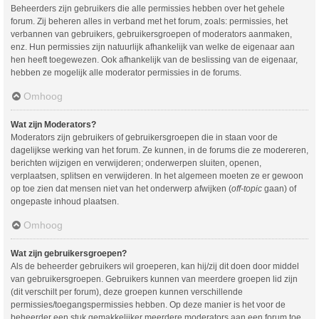
Beheerders zijn gebruikers die alle permissies hebben over het gehele
forum. Zij beheren alles in verband met het forum, zoals: permissies, het
verbannen van gebruikers, gebruikersgroepen of moderators aanmaken,
enz. Hun permissies zijn natuurlijk afhankelijk van welke de eigenaar aan
hen heeft toegewezen. Ook afhankelijk van de beslissing van de eigenaar,
hebben ze mogelijk alle moderator permissies in de forums.
Omhoog
Wat zijn Moderators?
Moderators zijn gebruikers of gebruikersgroepen die in staan voor de
dagelijkse werking van het forum. Ze kunnen, in de forums die ze modereren,
berichten wijzigen en verwijderen; onderwerpen sluiten, openen,
verplaatsen, splitsen en verwijderen. In het algemeen moeten ze er gewoon
op toe zien dat mensen niet van het onderwerp afwijken (
off-topic
gaan) of
ongepaste inhoud plaatsen.
Omhoog
Wat zijn gebruikersgroepen?
Als de beheerder gebruikers wil groeperen, kan hij/zij dit doen door middel
van gebruikersgroepen. Gebruikers kunnen van meerdere groepen lid zijn
(dit verschilt per forum), deze groepen kunnen verschillende
permissies/toegangspermissies hebben. Op deze manier is het voor de
beheerder een stuk gemakkelijker meerdere moderators aan een forum toe