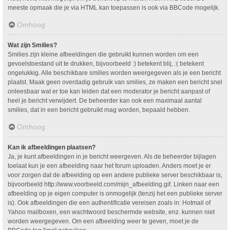
meeste opmaak die je via HTML kan toepassen is ook via BBCode mogelijk.
Omhoog
Wat zijn Smilies?
Smilies zijn kleine afbeeldingen die gebruikt kunnen worden om een
gevoelstoestand uit te drukken, bijvoorbeeld :) betekent blij, :( betekent
ongelukkig. Alle beschikbare smilies worden weergegeven als je een bericht
plaatst. Maak geen overdadig gebruik van smilies, ze maken een bericht snel
onleesbaar wat er toe kan leiden dat een moderator je bericht aanpast of
heel je bericht verwijdert. De beheerder kan ook een maximaal aantal
smilies, dat in een bericht gebruikt mag worden, bepaald hebben.
Omhoog
Kan ik afbeeldingen plaatsen?
Ja, je kunt afbeeldingen in je bericht weergeven. Als de beheerder bijlagen
toelaat kun je een afbeelding naar het forum uploaden. Anders moet je er
voor zorgen dat de afbeelding op een andere publieke server beschikbaar is,
bijvoorbeeld http://www.voorbeeld.com/mijn_afbeelding.gif. Linken naar een
afbeelding op je eigen computer is onmogelijk (tenzij het een publieke server
is). Ook afbeeldingen die een authentificatie vereisen zoals in: Hotmail of
Yahoo mailboxen, een wachtwoord beschermde website, enz. kunnen niet
worden weergegeven. Om een afbeelding weer te geven, moet je de