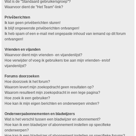
Wat is de "Standaard gebruikersgroep"?
Waarvoor dient de "Het Team"-link?
Privéberichten
Ik kan geen privéberichten sturen!
Ik blijf ongewenste privéberichten ontvangen!
Ik heb spam of een e-mail met ongepaste inhoud van iemand op dit forum
ontvangen!
Vrienden en vijanden
Waarvoor dient mijn vrienden- en vijandenlijst?
Hoe verwijder of voeg ik gebruikers toe aan mijn vrienden- en/of
vijandenlijst?
Forums doorzoeken
Hoe doorzoek ik het forum?
Waarom levert mijn zoekopdracht geen resultaten op?
Waarom resulteert mijn zoekopdracht in een lege pagina?
Hoe zoek ik een gebruiker?
Hoe kan ik mijn eigen berichten en onderwerpen vinden?
Onderwerpabonnementen en bladwijzers
Wat is het verschil tussen een bladwijzer en abonnement?
Hoe kan ik een bladwijzer of abonnement instellen op specifieke
onderwerpen?
Hoe kan ik een bladwijzer of abonnement instellen op specifieke forums?