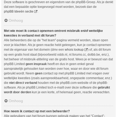
Deze software is geschreven en eigendom van de phpBB-Groep. Als je denkt
dat een bepaalde optie toegevoegd moet worden, bezoek dan de
phpBB Ideeën sectie
.
Omhoog
Met wie moet ik contact opnemen omtrent misbruik en/of wettelijke
kwesties in verband met dit forum?
Alle beheerders die op de "het team"-pagina vermeld worden, staan open
voor je klachten. Als je geen reactie hebt gekregen, kun je contact opnemen
met de eigenaar van het domein (dmv een
whois lookup
) of, als dit forum
op een gratis host staat (bijvoorbeeld xsbb.nl, nl.forums.cc, dotbb.be, enz.),
het beheer of misbruik-afdeling van de gratis host. Wees je er bewust van dat
phpBB Limited
geen inspraak
heeft en dus in geen enkel geval
aansprakelijk gehouden kan worden over hoe, waar en door wie dit forum
gebruikt wordt. Neem
geen
contact op met phpBB Limited met vragen over
wettelijke kwesties (zoals aanspreekbaarheid, ongepaste commentaar, enz.)
die
niet direct verband
houden met de phpBB.com-website of de phpBB-
software. Als je phpBB Limited toch e-mailt over deze software die
gebruikt
wordt door derden
kun je een korte, of helemaal geen, reactie verwachten.
Omhoog
Hoe neem ik contact op met een beheerder?
Alle gebruikers van het forum kunnen gebruik maken van het “Contact”-