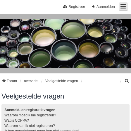
Registreer
Aanmelden
Forum
overzicht
Veelgestelde vragen
Veelgestelde vragen
k
Aanmeld- en registratievragen
Waarom moet ik me registreren?
Wat is COPPA?
Waarom kan ik niet registreren?
Ik ben geregistreerd maar kan niet aanmelden!