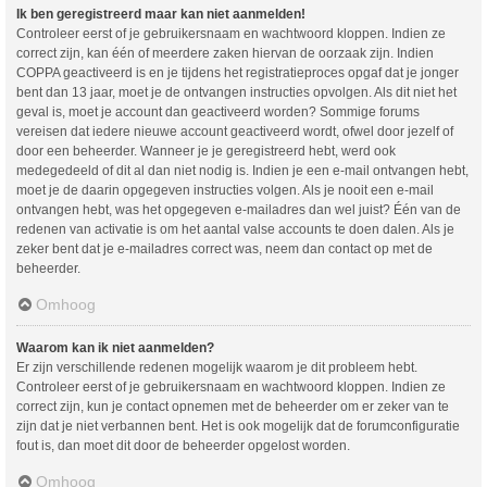
Ik ben geregistreerd maar kan niet aanmelden!
Controleer eerst of je gebruikersnaam en wachtwoord kloppen. Indien ze
correct zijn, kan één of meerdere zaken hiervan de oorzaak zijn. Indien
COPPA geactiveerd is en je tijdens het registratieproces opgaf dat je jonger
bent dan 13 jaar, moet je de ontvangen instructies opvolgen. Als dit niet het
geval is, moet je account dan geactiveerd worden? Sommige forums
vereisen dat iedere nieuwe account geactiveerd wordt, ofwel door jezelf of
door een beheerder. Wanneer je je geregistreerd hebt, werd ook
medegedeeld of dit al dan niet nodig is. Indien je een e-mail ontvangen hebt,
moet je de daarin opgegeven instructies volgen. Als je nooit een e-mail
ontvangen hebt, was het opgegeven e-mailadres dan wel juist? Één van de
redenen van activatie is om het aantal valse accounts te doen dalen. Als je
zeker bent dat je e-mailadres correct was, neem dan contact op met de
beheerder.
Omhoog
Waarom kan ik niet aanmelden?
Er zijn verschillende redenen mogelijk waarom je dit probleem hebt.
Controleer eerst of je gebruikersnaam en wachtwoord kloppen. Indien ze
correct zijn, kun je contact opnemen met de beheerder om er zeker van te
zijn dat je niet verbannen bent. Het is ook mogelijk dat de forumconfiguratie
fout is, dan moet dit door de beheerder opgelost worden.
Omhoog