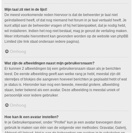
Mijn taal zit niet in de lijst!
De meest voorkomende reden hiervoor is dat de beheerder je taal niet
geïnstalleerd heeft, of dat nog niemand het forum in je taal vertaald heeft. Je
kunt altijd aan de beheerder vragen of hij het talenpakket, dat je nodig hebt,
wil installeren. Indien het nog niet bestaat, mag je gerust de vertaling maken.
Meer informatie hieromtrent kan gevonden worden op de website van phpBB
Limited (de link staat onderaan iedere pagina).
Omhoog
Wat zijn de afbeeldingen naast mijn gebruikersnaam?
Er kunnen 2 afbeeldingen bij een gebruikersnaam staan als je berichten
leest. De eerste afbeelding geeft aan welke rang je hebt, meestal zijn dit
sterretjes of blokjes die aangeven hoeveel berichten je geplaatst hebt of wat
je status is. Hieronder kan nog een tweede, meestal grotere, afbeelding
staan, beter bekend als een avatar. Deze afbeelding is meestal uniek of
persoonlijk voor iedere gebruiker.
Omhoog
Hoe kan ik een avatar instellen?
In je Gebruikerspaneel, onder “Profiel” kun je een avatar toevoegen door
gebruik te maken van één van de volgende vier methodes: Gravatar, Galerij,
Afstand of Upload. Het is aan de beheerders om avatars in te schakelen en