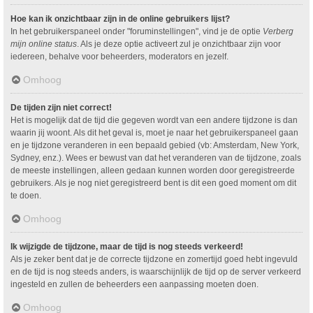
Hoe kan ik onzichtbaar zijn in de online gebruikers lijst?
In het gebruikerspaneel onder "foruminstellingen", vind je de optie
Verberg
mijn online status
. Als je deze optie activeert zul je onzichtbaar zijn voor
iedereen, behalve voor beheerders, moderators en jezelf.
Omhoog
De tijden zijn niet correct!
Het is mogelijk dat de tijd die gegeven wordt van een andere tijdzone is dan
waarin jij woont. Als dit het geval is, moet je naar het gebruikerspaneel gaan
en je tijdzone veranderen in een bepaald gebied (vb: Amsterdam, New York,
Sydney, enz.). Wees er bewust van dat het veranderen van de tijdzone, zoals
de meeste instellingen, alleen gedaan kunnen worden door geregistreerde
gebruikers. Als je nog niet geregistreerd bent is dit een goed moment om dit
te doen.
Omhoog
Ik wijzigde de tijdzone, maar de tijd is nog steeds verkeerd!
Als je zeker bent dat je de correcte tijdzone en zomertijd goed hebt ingevuld
en de tijd is nog steeds anders, is waarschijnlijk de tijd op de server verkeerd
ingesteld en zullen de beheerders een aanpassing moeten doen.
Omhoog