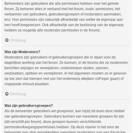
Beheerders zijn gebruikers die alle permissies hebben over het gehele
forum. Zij beheren alles in verband met het forum, zoals: permissies, het
verbannen van gebruikers, gebruikersgroepen of moderators aanmaken,
enz. Hun permissies zijn natuurlijk afhankelijk van welke de eigenaar aan
hen heeft toegewezen. Ook afhankelijk van de beslissing van de eigenaar,
hebben ze mogelijk alle moderator permissies in de forums.
Omhoog
Wat zijn Moderators?
Moderators zijn gebruikers of gebruikersgroepen die in staan voor de
dagelijkse werking van het forum. Ze kunnen, in de forums die ze modereren,
berichten wijzigen en verwijderen; onderwerpen sluiten, openen,
verplaatsen, splitsen en verwijderen. In het algemeen moeten ze er gewoon
op toe zien dat mensen niet van het onderwerp afwijken (
off-topic
gaan) of
ongepaste inhoud plaatsen.
Omhoog
Wat zijn gebruikersgroepen?
Als de beheerder gebruikers wil groeperen, kan hij/zij dit doen door middel
van gebruikersgroepen. Gebruikers kunnen van meerdere groepen lid zijn
(dit verschilt per forum), deze groepen kunnen verschillende
permissies/toegangspermissies hebben. Op deze manier is het voor de
beheerder een stuk gemakkelijker meerdere moderators aan een forum toe