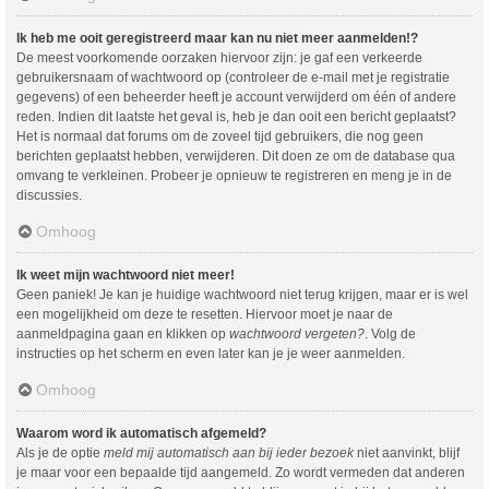
Ik heb me ooit geregistreerd maar kan nu niet meer aanmelden!?
De meest voorkomende oorzaken hiervoor zijn: je gaf een verkeerde
gebruikersnaam of wachtwoord op (controleer de e-mail met je registratie
gegevens) of een beheerder heeft je account verwijderd om één of andere
reden. Indien dit laatste het geval is, heb je dan ooit een bericht geplaatst?
Het is normaal dat forums om de zoveel tijd gebruikers, die nog geen
berichten geplaatst hebben, verwijderen. Dit doen ze om de database qua
omvang te verkleinen. Probeer je opnieuw te registreren en meng je in de
discussies.
Omhoog
Ik weet mijn wachtwoord niet meer!
Geen paniek! Je kan je huidige wachtwoord niet terug krijgen, maar er is wel
een mogelijkheid om deze te resetten. Hiervoor moet je naar de
aanmeldpagina gaan en klikken op
wachtwoord vergeten?
. Volg de
instructies op het scherm en even later kan je je weer aanmelden.
Omhoog
Waarom word ik automatisch afgemeld?
Als je de optie
meld mij automatisch aan bij ieder bezoek
niet aanvinkt, blijf
je maar voor een bepaalde tijd aangemeld. Zo wordt vermeden dat anderen