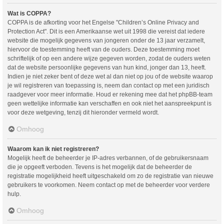
Wat is COPPA?
COPPA is de afkorting voor het Engelse "Children’s Online Privacy and
Protection Act". Dit is een Amerikaanse wet uit 1998 die vereist dat iedere
website die mogelijk gegevens van jongeren onder de 13 jaar verzamelt,
hiervoor de toestemming heeft van de ouders. Deze toestemming moet
schriftelijk of op een andere wijze gegeven worden, zodat de ouders weten
dat de website persoonlijke gegevens van hun kind, jonger dan 13, heeft.
Indien je niet zeker bent of deze wet al dan niet op jou of de website waarop
je wil registreren van toepassing is, neem dan contact op met een juridisch
raadgever voor meer informatie. Houd er rekening mee dat het phpBB-team
geen wettelijke informatie kan verschaffen en ook niet het aanspreekpunt is
voor deze wetgeving, tenzij dit hieronder vermeld wordt.
Omhoog
Waarom kan ik niet registreren?
Mogelijk heeft de beheerder je IP-adres verbannen, of de gebruikersnaam
die je opgeeft verboden. Tevens is het mogelijk dat de beheerder de
registratie mogelijkheid heeft uitgeschakeld om zo de registratie van nieuwe
gebruikers te voorkomen. Neem contact op met de beheerder voor verdere
hulp.
Omhoog