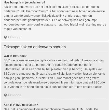
Hoe bump ik mijn onderwerp?
Als je een onderwerp aan het bekijken bent, kan je klikken op de "bump
onderwerp" link. Hierdoor "bump" je het onderwerp naar boven op de eerste
pagina van de onderwerpenlijst. Als deze link er niet staat, kunnen
onderwerpen niet gebumpt worden. Een onderwerp kan ook gebumpt
worden door een antwoord te plaatsen, maar hou hierbij wel rekening met de
regels van het forum.
Omhoog
Tekstopmaak en onderwerp soorten
Wat is BBCode?
BBCode is een vereenvoudigde versie van html, het gebruik ervan is al dan
niet toegestaan door de beheerder (je kunt BBCode ook per bericht
uitschakelen, dit is een optie bij het plaatsen van je bericht). De syntax van
BBCode is ongeveer gelijk aan die van HTML, tags worden tussen vierkante
haakjes [ en ] geplaatst, dus niet < en >. Daarnaast geeft het een grotere
controle over hoe iets wordt weergegeven. Meer informatie omtrent BBCode
is te vinden in de handleiding die je kunt openen als je een bericht plaatst.
Omhoog
Kan ik HTML gebruiken?
Nee, het is niet mogelijk om je bericht op te maken met HTML code. De