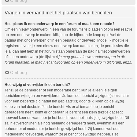
Omhoog
Vragen in verband met het plaatsen van berichten
Hoe plaats ik een onderwerp in een forum of maak een reactie?
Om een nieuw onderwerp in één van de forums te plaatsen of om een reactie
op een onderwerp te maken, klik je op de bijhorende knop op ofwel de
pagina met onderwerpen of in een bepaald onderwerp. Mogelijk moet je je
registreren voor je een nieuw onderwerp kan aanmaken, de permissies die
je al dan niet hebt in het forum staan onderaan de pagina met onderwerpen
of in een onderwerp (de lijst met
je mag geen nieuwe onderwerpen in dit
forum plaatsen, je mag niet antwoorden op een onderwerp in dit forum, enz.
).
Omhoog
Hoe wijzig of verwijder ik een bericht?
Tenzij je de beheerder of een moderator bent, kun je alleen je eigen
berichten wijzigen en verwijderen. Je kunt een bericht wijzigen (soms maar
voor een beperkte tijd nadat het geplaatst is) door te klikken op de
wijzig
knop van het desbetreffende bericht. Als er al iemand op je bericht
gereageerd heeft, komt er onderaan je bericht een klein tekstje dat zegt
hoeveel keer en wanneer je het bericht voor het laatst je gewijzigd hebt. Dit
zal niet verschijnen als nog niemand gereageerd heeft, evenmin als een
beheerder of moderator je bericht gewijzigd heeft. Zij kunnen wel een
mededeling toevoegen, waarom ze je bericht gewijzigd hebben. Het