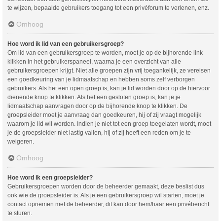
te wijzen, bepaalde gebruikers toegang tot een privéforum te verlenen, enz.
Omhoog
Hoe word ik lid van een gebruikersgroep?
Om lid van een gebruikersgroep te worden, moet je op de bijhorende link
klikken in het gebruikerspaneel, waarna je een overzicht van alle
gebruikersgroepen krijgt. Niet alle groepen zijn vrij toegankelijk, ze vereisen
een goedkeuring van je lidmaatschap en hebben soms zelf verborgen
gebruikers. Als het een open groep is, kan je lid worden door op de hiervoor
dienende knop te klikken. Als het een gesloten groep is, kan je je
lidmaatschap aanvragen door op de bijhorende knop te klikken. De
groepsleider moet je aanvraag dan goedkeuren, hij of zij vraagt mogelijk
waarom je lid wil worden. Indien je niet tot een groep toegelaten wordt, moet
je de groepsleider niet lastig vallen, hij of zij heeft een reden om je te
weigeren.
Omhoog
Hoe word ik een groepsleider?
Gebruikersgroepen worden door de beheerder gemaakt, deze beslist dus
ook wie de groepsleider is. Als je een gebruikersgroep wil starten, moet je
contact opnemen met de beheerder, dit kan door hem/haar een privébericht
te sturen.