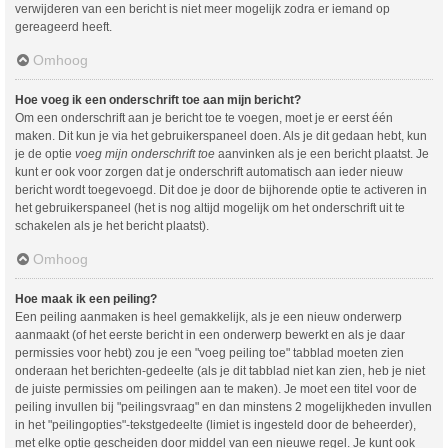
verwijderen van een bericht is niet meer mogelijk zodra er iemand op
gereageerd heeft.
Omhoog
Hoe voeg ik een onderschrift toe aan mijn bericht?
Om een onderschrift aan je bericht toe te voegen, moet je er eerst één
maken. Dit kun je via het gebruikerspaneel doen. Als je dit gedaan hebt, kun
je de optie
voeg mijn onderschrift toe
aanvinken als je een bericht plaatst. Je
kunt er ook voor zorgen dat je onderschrift automatisch aan ieder nieuw
bericht wordt toegevoegd. Dit doe je door de bijhorende optie te activeren in
het gebruikerspaneel (het is nog altijd mogelijk om het onderschrift uit te
schakelen als je het bericht plaatst).
Omhoog
Hoe maak ik een peiling?
Een peiling aanmaken is heel gemakkelijk, als je een nieuw onderwerp
aanmaakt (of het eerste bericht in een onderwerp bewerkt en als je daar
permissies voor hebt) zou je een "voeg peiling toe" tabblad moeten zien
onderaan het berichten-gedeelte (als je dit tabblad niet kan zien, heb je niet
de juiste permissies om peilingen aan te maken). Je moet een titel voor de
peiling invullen bij "peilingsvraag" en dan minstens 2 mogelijkheden invullen
in het "peilingopties"-tekstgedeelte (limiet is ingesteld door de beheerder),
met elke optie gescheiden door middel van een nieuwe regel. Je kunt ook