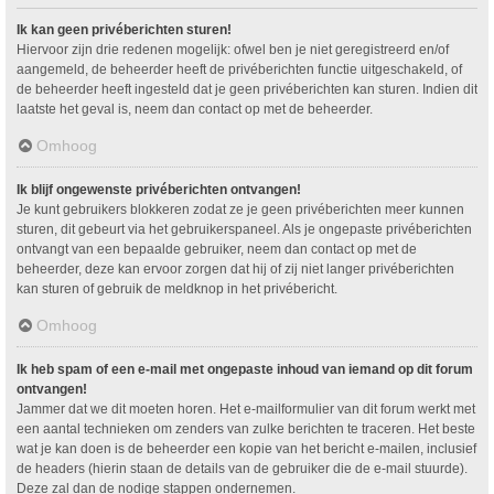
Ik kan geen privéberichten sturen!
Hiervoor zijn drie redenen mogelijk: ofwel ben je niet geregistreerd en/of
aangemeld, de beheerder heeft de privéberichten functie uitgeschakeld, of
de beheerder heeft ingesteld dat je geen privéberichten kan sturen. Indien dit
laatste het geval is, neem dan contact op met de beheerder.
Omhoog
Ik blijf ongewenste privéberichten ontvangen!
Je kunt gebruikers blokkeren zodat ze je geen privéberichten meer kunnen
sturen, dit gebeurt via het gebruikerspaneel. Als je ongepaste privéberichten
ontvangt van een bepaalde gebruiker, neem dan contact op met de
beheerder, deze kan ervoor zorgen dat hij of zij niet langer privéberichten
kan sturen of gebruik de meldknop in het privébericht.
Omhoog
Ik heb spam of een e-mail met ongepaste inhoud van iemand op dit forum
ontvangen!
Jammer dat we dit moeten horen. Het e-mailformulier van dit forum werkt met
een aantal technieken om zenders van zulke berichten te traceren. Het beste
wat je kan doen is de beheerder een kopie van het bericht e-mailen, inclusief
de headers (hierin staan de details van de gebruiker die de e-mail stuurde).
Deze zal dan de nodige stappen ondernemen.