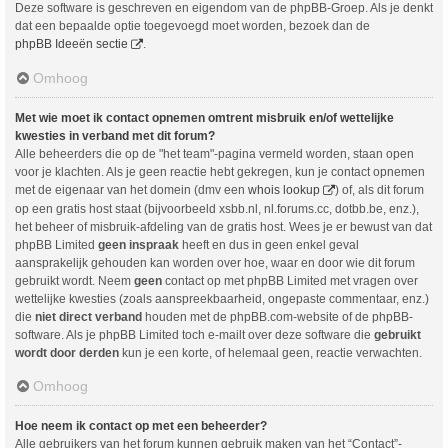
Deze software is geschreven en eigendom van de phpBB-Groep. Als je denkt
dat een bepaalde optie toegevoegd moet worden, bezoek dan de
phpBB Ideeën sectie
.
Omhoog
Met wie moet ik contact opnemen omtrent misbruik en/of wettelijke
kwesties in verband met dit forum?
Alle beheerders die op de "het team"-pagina vermeld worden, staan open
voor je klachten. Als je geen reactie hebt gekregen, kun je contact opnemen
met de eigenaar van het domein (dmv een
whois lookup
) of, als dit forum
op een gratis host staat (bijvoorbeeld xsbb.nl, nl.forums.cc, dotbb.be, enz.),
het beheer of misbruik-afdeling van de gratis host. Wees je er bewust van dat
phpBB Limited
geen inspraak
heeft en dus in geen enkel geval
aansprakelijk gehouden kan worden over hoe, waar en door wie dit forum
gebruikt wordt. Neem
geen
contact op met phpBB Limited met vragen over
wettelijke kwesties (zoals aanspreekbaarheid, ongepaste commentaar, enz.)
die
niet direct verband
houden met de phpBB.com-website of de phpBB-
software. Als je phpBB Limited toch e-mailt over deze software die
gebruikt
wordt door derden
kun je een korte, of helemaal geen, reactie verwachten.
Omhoog
Hoe neem ik contact op met een beheerder?
Alle gebruikers van het forum kunnen gebruik maken van het “Contact”-