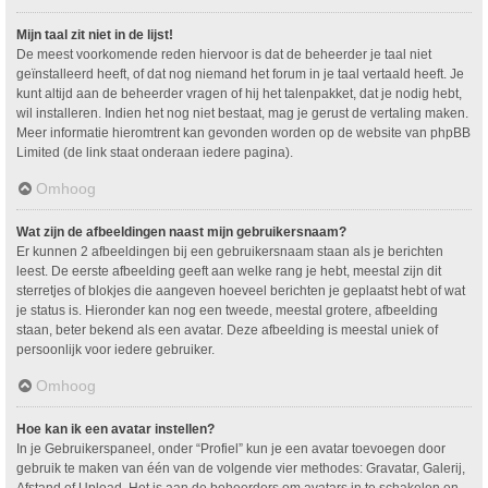
Mijn taal zit niet in de lijst!
De meest voorkomende reden hiervoor is dat de beheerder je taal niet
geïnstalleerd heeft, of dat nog niemand het forum in je taal vertaald heeft. Je
kunt altijd aan de beheerder vragen of hij het talenpakket, dat je nodig hebt,
wil installeren. Indien het nog niet bestaat, mag je gerust de vertaling maken.
Meer informatie hieromtrent kan gevonden worden op de website van phpBB
Limited (de link staat onderaan iedere pagina).
Omhoog
Wat zijn de afbeeldingen naast mijn gebruikersnaam?
Er kunnen 2 afbeeldingen bij een gebruikersnaam staan als je berichten
leest. De eerste afbeelding geeft aan welke rang je hebt, meestal zijn dit
sterretjes of blokjes die aangeven hoeveel berichten je geplaatst hebt of wat
je status is. Hieronder kan nog een tweede, meestal grotere, afbeelding
staan, beter bekend als een avatar. Deze afbeelding is meestal uniek of
persoonlijk voor iedere gebruiker.
Omhoog
Hoe kan ik een avatar instellen?
In je Gebruikerspaneel, onder “Profiel” kun je een avatar toevoegen door
gebruik te maken van één van de volgende vier methodes: Gravatar, Galerij,
Afstand of Upload. Het is aan de beheerders om avatars in te schakelen en