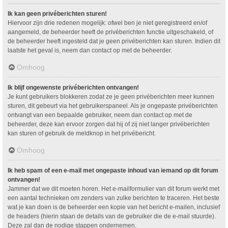
Ik kan geen privéberichten sturen!
Hiervoor zijn drie redenen mogelijk: ofwel ben je niet geregistreerd en/of
aangemeld, de beheerder heeft de privéberichten functie uitgeschakeld, of
de beheerder heeft ingesteld dat je geen privéberichten kan sturen. Indien dit
laatste het geval is, neem dan contact op met de beheerder.
Omhoog
Ik blijf ongewenste privéberichten ontvangen!
Je kunt gebruikers blokkeren zodat ze je geen privéberichten meer kunnen
sturen, dit gebeurt via het gebruikerspaneel. Als je ongepaste privéberichten
ontvangt van een bepaalde gebruiker, neem dan contact op met de
beheerder, deze kan ervoor zorgen dat hij of zij niet langer privéberichten
kan sturen of gebruik de meldknop in het privébericht.
Omhoog
Ik heb spam of een e-mail met ongepaste inhoud van iemand op dit forum
ontvangen!
Jammer dat we dit moeten horen. Het e-mailformulier van dit forum werkt met
een aantal technieken om zenders van zulke berichten te traceren. Het beste
wat je kan doen is de beheerder een kopie van het bericht e-mailen, inclusief
de headers (hierin staan de details van de gebruiker die de e-mail stuurde).
Deze zal dan de nodige stappen ondernemen.