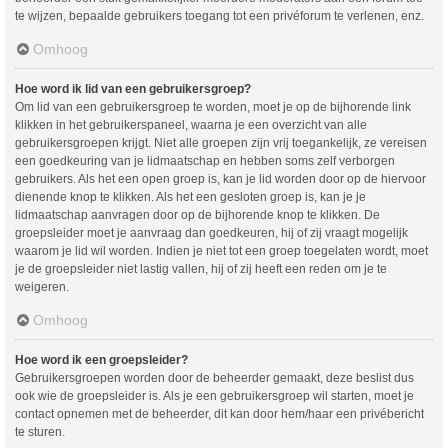
te wijzen, bepaalde gebruikers toegang tot een privéforum te verlenen, enz.
Omhoog
Hoe word ik lid van een gebruikersgroep?
Om lid van een gebruikersgroep te worden, moet je op de bijhorende link
klikken in het gebruikerspaneel, waarna je een overzicht van alle
gebruikersgroepen krijgt. Niet alle groepen zijn vrij toegankelijk, ze vereisen
een goedkeuring van je lidmaatschap en hebben soms zelf verborgen
gebruikers. Als het een open groep is, kan je lid worden door op de hiervoor
dienende knop te klikken. Als het een gesloten groep is, kan je je
lidmaatschap aanvragen door op de bijhorende knop te klikken. De
groepsleider moet je aanvraag dan goedkeuren, hij of zij vraagt mogelijk
waarom je lid wil worden. Indien je niet tot een groep toegelaten wordt, moet
je de groepsleider niet lastig vallen, hij of zij heeft een reden om je te
weigeren.
Omhoog
Hoe word ik een groepsleider?
Gebruikersgroepen worden door de beheerder gemaakt, deze beslist dus
ook wie de groepsleider is. Als je een gebruikersgroep wil starten, moet je
contact opnemen met de beheerder, dit kan door hem/haar een privébericht
te sturen.