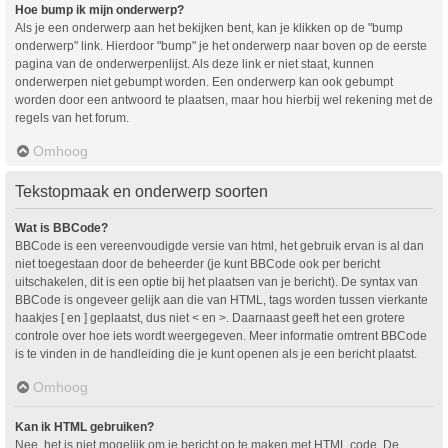
Hoe bump ik mijn onderwerp?
Als je een onderwerp aan het bekijken bent, kan je klikken op de "bump
onderwerp" link. Hierdoor "bump" je het onderwerp naar boven op de eerste
pagina van de onderwerpenlijst. Als deze link er niet staat, kunnen
onderwerpen niet gebumpt worden. Een onderwerp kan ook gebumpt
worden door een antwoord te plaatsen, maar hou hierbij wel rekening met de
regels van het forum.
Omhoog
Tekstopmaak en onderwerp soorten
Wat is BBCode?
BBCode is een vereenvoudigde versie van html, het gebruik ervan is al dan
niet toegestaan door de beheerder (je kunt BBCode ook per bericht
uitschakelen, dit is een optie bij het plaatsen van je bericht). De syntax van
BBCode is ongeveer gelijk aan die van HTML, tags worden tussen vierkante
haakjes [ en ] geplaatst, dus niet < en >. Daarnaast geeft het een grotere
controle over hoe iets wordt weergegeven. Meer informatie omtrent BBCode
is te vinden in de handleiding die je kunt openen als je een bericht plaatst.
Omhoog
Kan ik HTML gebruiken?
Nee, het is niet mogelijk om je bericht op te maken met HTML code. De