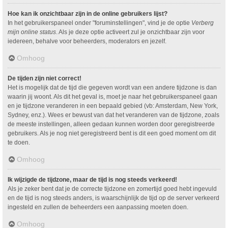
Hoe kan ik onzichtbaar zijn in de online gebruikers lijst?
In het gebruikerspaneel onder "foruminstellingen", vind je de optie
Verberg
mijn online status
. Als je deze optie activeert zul je onzichtbaar zijn voor
iedereen, behalve voor beheerders, moderators en jezelf.
Omhoog
De tijden zijn niet correct!
Het is mogelijk dat de tijd die gegeven wordt van een andere tijdzone is dan
waarin jij woont. Als dit het geval is, moet je naar het gebruikerspaneel gaan
en je tijdzone veranderen in een bepaald gebied (vb: Amsterdam, New York,
Sydney, enz.). Wees er bewust van dat het veranderen van de tijdzone, zoals
de meeste instellingen, alleen gedaan kunnen worden door geregistreerde
gebruikers. Als je nog niet geregistreerd bent is dit een goed moment om dit
te doen.
Omhoog
Ik wijzigde de tijdzone, maar de tijd is nog steeds verkeerd!
Als je zeker bent dat je de correcte tijdzone en zomertijd goed hebt ingevuld
en de tijd is nog steeds anders, is waarschijnlijk de tijd op de server verkeerd
ingesteld en zullen de beheerders een aanpassing moeten doen.
Omhoog