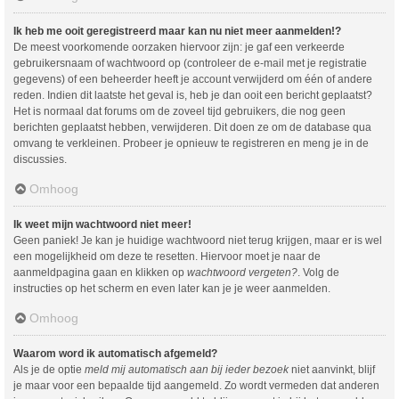
Ik heb me ooit geregistreerd maar kan nu niet meer aanmelden!?
De meest voorkomende oorzaken hiervoor zijn: je gaf een verkeerde
gebruikersnaam of wachtwoord op (controleer de e-mail met je registratie
gegevens) of een beheerder heeft je account verwijderd om één of andere
reden. Indien dit laatste het geval is, heb je dan ooit een bericht geplaatst?
Het is normaal dat forums om de zoveel tijd gebruikers, die nog geen
berichten geplaatst hebben, verwijderen. Dit doen ze om de database qua
omvang te verkleinen. Probeer je opnieuw te registreren en meng je in de
discussies.
Omhoog
Ik weet mijn wachtwoord niet meer!
Geen paniek! Je kan je huidige wachtwoord niet terug krijgen, maar er is wel
een mogelijkheid om deze te resetten. Hiervoor moet je naar de
aanmeldpagina gaan en klikken op
wachtwoord vergeten?
. Volg de
instructies op het scherm en even later kan je je weer aanmelden.
Omhoog
Waarom word ik automatisch afgemeld?
Als je de optie
meld mij automatisch aan bij ieder bezoek
niet aanvinkt, blijf
je maar voor een bepaalde tijd aangemeld. Zo wordt vermeden dat anderen