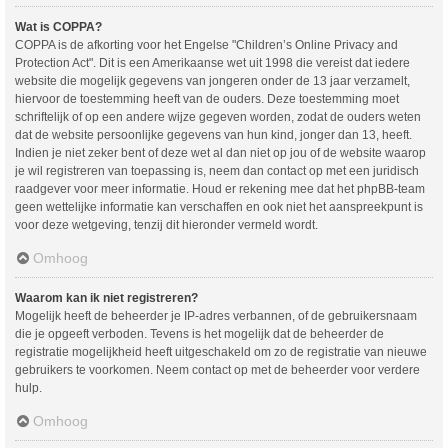
Wat is COPPA?
COPPA is de afkorting voor het Engelse "Children’s Online Privacy and
Protection Act". Dit is een Amerikaanse wet uit 1998 die vereist dat iedere
website die mogelijk gegevens van jongeren onder de 13 jaar verzamelt,
hiervoor de toestemming heeft van de ouders. Deze toestemming moet
schriftelijk of op een andere wijze gegeven worden, zodat de ouders weten
dat de website persoonlijke gegevens van hun kind, jonger dan 13, heeft.
Indien je niet zeker bent of deze wet al dan niet op jou of de website waarop
je wil registreren van toepassing is, neem dan contact op met een juridisch
raadgever voor meer informatie. Houd er rekening mee dat het phpBB-team
geen wettelijke informatie kan verschaffen en ook niet het aanspreekpunt is
voor deze wetgeving, tenzij dit hieronder vermeld wordt.
Omhoog
Waarom kan ik niet registreren?
Mogelijk heeft de beheerder je IP-adres verbannen, of de gebruikersnaam
die je opgeeft verboden. Tevens is het mogelijk dat de beheerder de
registratie mogelijkheid heeft uitgeschakeld om zo de registratie van nieuwe
gebruikers te voorkomen. Neem contact op met de beheerder voor verdere
hulp.
Omhoog