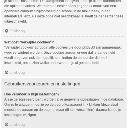
je account misbruiken. Om aangemeld te blijven, moet je bij het aanmelden
die optie aanvinken. We raden dit echter af als je gebruik maakt van een
openbare computer, bijvoorbeeld op school, in de bibliotheek, in een
internetcafé, enz. Als deze optie niet beschikbaar is, heeft de beheerder deze
uitgeschakeld.
Omhoog
Wat doet "verwijder cookies"?
"Verwijder cookies" zorgt dat alle cookies die door phpBB3 zijn aangemaakt,
weer verwijderd worden. Deze cookies zorgen ervoor dat je aangemeld
wordt en geven ook de mogelijkheid, indien de beheerder dit heeft
inschakeld, om te zien welke onderwerpen je al gelezen hebt.
Omhoog
Gebruikersvoorkeuren en instellingen
Hoe verander ik mijn instellingen?
Als je geregistreerd bent, worden al je gegevens opgeslagen in de database.
Om ze te wijzigen moet je op de
gebruikerspaneel
link klikken (deze staat
meestal bovenaan op de pagina, maar dit kan verschillen), daarna kun je je
instellingen wijzigen.
Omhoog