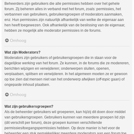
Beheerders zijn gebruikers die alle permissies hebben over het gehele
forum. Zij beheren alles in verband met het forum, zoals: permissies, het
verbannen van gebruikers, gebruikersgroepen of moderators aanmaken,
enz. Hun permissies zijn natuurlijk afhankelijk van welke de eigenaar aan
hen heeft toegewezen. Ook afhankelijk van de beslissing van de eigenaar,
hebben ze mogelijk alle moderator permissies in de forums.
Omhoog
Wat zijn Moderators?
Moderators zijn gebruikers of gebruikersgroepen die in staan voor de
dagelijkse werking van het forum. Ze kunnen, in de forums die ze modereren,
berichten wijzigen en verwijderen; onderwerpen sluiten, openen,
verplaatsen, splitsen en verwijderen. In het algemeen moeten ze er gewoon
op toe zien dat mensen niet van het onderwerp afwijken (
off-topic
gaan) of
ongepaste inhoud plaatsen.
Omhoog
Wat zijn gebruikersgroepen?
Als de beheerder gebruikers wil groeperen, kan hij/zij dit doen door middel
van gebruikersgroepen. Gebruikers kunnen van meerdere groepen lid zijn
(dit verschilt per forum), deze groepen kunnen verschillende
permissies/toegangspermissies hebben. Op deze manier is het voor de
beheerder een stuk gemakkelijker meerdere moderators aan een forum toe