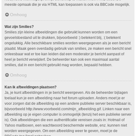
meeste opmaak die je via HTML kan toepassen is ook via BBCode mogelijk.
Omhoog
Wat zijn Smilies?
Smilies zijn kleine afbeeldingen die gebruikt kunnen worden om een
gevoelstoestand uit te drukken, bijvoorbeeld :) betekent blij, :( betekent
ongelukkig. Alle beschikbare smilies worden weergegeven als je een bericht
plaatst. Maak geen overdadig gebruik van smilies, ze maken een bericht snel
onleesbaar wat er toe kan leiden dat een moderator je bericht aanpast of
heel je bericht verwijdert. De beheerder kan ook een maximaal aantal
smilies, dat in een bericht gebruikt mag worden, bepaald hebben.
Omhoog
Kan ik afbeeldingen plaatsen?
Ja, je kunt afbeeldingen in je bericht weergeven. Als de beheerder bijlagen
toelaat kun je een afbeelding naar het forum uploaden. Anders moet je er
voor zorgen dat de afbeelding op een andere publieke server beschikbaar is,
bijvoorbeeld http://www.voorbeeld.com/mijn_afbeelding.gif. Linken naar een
afbeelding op je eigen computer is onmogelijk (tenzij het een publieke server
is). Ook afbeeldingen die een authentificatie vereisen zoals in: Hotmail of
Yahoo mailboxen, een wachtwoord beschermde website, enz. kunnen niet
worden weergegeven. Om een afbeelding weer te geven, moet je de