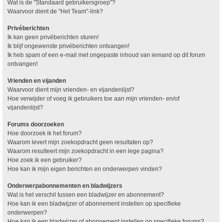
Wat is de "Standaard gebruikersgroep"?
Waarvoor dient de "Het Team"-link?
Privéberichten
Ik kan geen privéberichten sturen!
Ik blijf ongewenste privéberichten ontvangen!
Ik heb spam of een e-mail met ongepaste inhoud van iemand op dit forum
ontvangen!
Vrienden en vijanden
Waarvoor dient mijn vrienden- en vijandenlijst?
Hoe verwijder of voeg ik gebruikers toe aan mijn vrienden- en/of
vijandenlijst?
Forums doorzoeken
Hoe doorzoek ik het forum?
Waarom levert mijn zoekopdracht geen resultaten op?
Waarom resulteert mijn zoekopdracht in een lege pagina?
Hoe zoek ik een gebruiker?
Hoe kan ik mijn eigen berichten en onderwerpen vinden?
Onderwerpabonnementen en bladwijzers
Wat is het verschil tussen een bladwijzer en abonnement?
Hoe kan ik een bladwijzer of abonnement instellen op specifieke
onderwerpen?
Hoe kan ik een bladwijzer of abonnement instellen op specifieke forums?