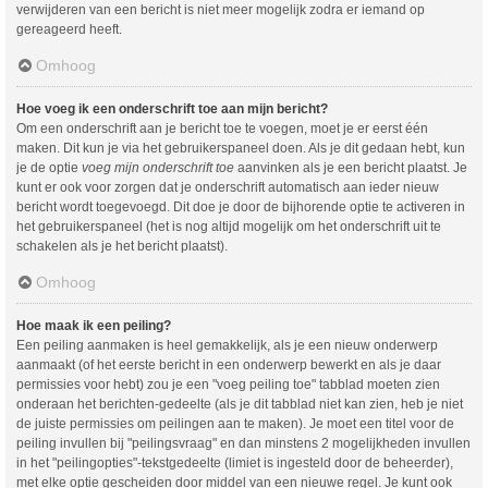
verwijderen van een bericht is niet meer mogelijk zodra er iemand op
gereageerd heeft.
Omhoog
Hoe voeg ik een onderschrift toe aan mijn bericht?
Om een onderschrift aan je bericht toe te voegen, moet je er eerst één
maken. Dit kun je via het gebruikerspaneel doen. Als je dit gedaan hebt, kun
je de optie
voeg mijn onderschrift toe
aanvinken als je een bericht plaatst. Je
kunt er ook voor zorgen dat je onderschrift automatisch aan ieder nieuw
bericht wordt toegevoegd. Dit doe je door de bijhorende optie te activeren in
het gebruikerspaneel (het is nog altijd mogelijk om het onderschrift uit te
schakelen als je het bericht plaatst).
Omhoog
Hoe maak ik een peiling?
Een peiling aanmaken is heel gemakkelijk, als je een nieuw onderwerp
aanmaakt (of het eerste bericht in een onderwerp bewerkt en als je daar
permissies voor hebt) zou je een "voeg peiling toe" tabblad moeten zien
onderaan het berichten-gedeelte (als je dit tabblad niet kan zien, heb je niet
de juiste permissies om peilingen aan te maken). Je moet een titel voor de
peiling invullen bij "peilingsvraag" en dan minstens 2 mogelijkheden invullen
in het "peilingopties"-tekstgedeelte (limiet is ingesteld door de beheerder),
met elke optie gescheiden door middel van een nieuwe regel. Je kunt ook