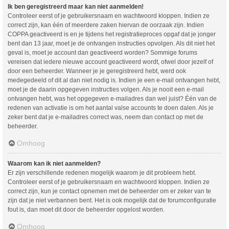
Ik ben geregistreerd maar kan niet aanmelden!
Controleer eerst of je gebruikersnaam en wachtwoord kloppen. Indien ze
correct zijn, kan één of meerdere zaken hiervan de oorzaak zijn. Indien
COPPA geactiveerd is en je tijdens het registratieproces opgaf dat je jonger
bent dan 13 jaar, moet je de ontvangen instructies opvolgen. Als dit niet het
geval is, moet je account dan geactiveerd worden? Sommige forums
vereisen dat iedere nieuwe account geactiveerd wordt, ofwel door jezelf of
door een beheerder. Wanneer je je geregistreerd hebt, werd ook
medegedeeld of dit al dan niet nodig is. Indien je een e-mail ontvangen hebt,
moet je de daarin opgegeven instructies volgen. Als je nooit een e-mail
ontvangen hebt, was het opgegeven e-mailadres dan wel juist? Één van de
redenen van activatie is om het aantal valse accounts te doen dalen. Als je
zeker bent dat je e-mailadres correct was, neem dan contact op met de
beheerder.
Omhoog
Waarom kan ik niet aanmelden?
Er zijn verschillende redenen mogelijk waarom je dit probleem hebt.
Controleer eerst of je gebruikersnaam en wachtwoord kloppen. Indien ze
correct zijn, kun je contact opnemen met de beheerder om er zeker van te
zijn dat je niet verbannen bent. Het is ook mogelijk dat de forumconfiguratie
fout is, dan moet dit door de beheerder opgelost worden.
Omhoog