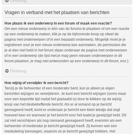
Omhoog
Vragen in verband met het plaatsen van berichten
Hoe plaats ik een onderwerp in een forum of maak een reactie?
Om een nieuw onderwerp in één van de forums te plaatsen of om een reactie
op een onderwerp te maken, klik je op de bijhorende knop op ofwel de
pagina met onderwerpen of in een bepaald onderwerp. Mogelijk moet je je
registreren voor je een nieuw onderwerp kan aanmaken, de permissies die
je al dan niet hebt in het forum staan onderaan de pagina met onderwerpen
of in een onderwerp (de lijst met
je mag geen nieuwe onderwerpen in dit
forum plaatsen, je mag niet antwoorden op een onderwerp in dit forum, enz.
).
Omhoog
Hoe wijzig of verwijder ik een bericht?
Tenzij je de beheerder of een moderator bent, kun je alleen je eigen
berichten wijzigen en verwijderen. Je kunt een bericht wijzigen (soms maar
voor een beperkte tijd nadat het geplaatst is) door te klikken op de
wijzig
knop van het desbetreffende bericht. Als er al iemand op je bericht
gereageerd heeft, komt er onderaan je bericht een klein tekstje dat zegt
hoeveel keer en wanneer je het bericht voor het laatst je gewijzigd hebt. Dit
zal niet verschijnen als nog niemand gereageerd heeft, evenmin als een
beheerder of moderator je bericht gewijzigd heeft. Zij kunnen wel een
mededeling toevoegen, waarom ze je bericht gewijzigd hebben. Het