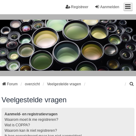
Registreer
Aanmelden
Forum
overzicht
Veelgestelde vragen
Veelgestelde vragen
k
Aanmeld- en registratievragen
Waarom moet ik me registreren?
Wat is COPPA?
Waarom kan ik niet registreren?
Ik ben geregistreerd maar kan niet aanmelden!