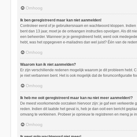
Omhoog
Ik ben geregistreerd maar kan niet aanmelden!
Controleer eerst of je gebruikersnaam en wachtwoord kloppen. Indien ze
bent dan 13 jaar, moet je de ontvangen instructies opvolgen. Als dit n
een beheerder. Wanneer je je geregistreerd hebt, werd ook medegedeeld
hebt, was het opgegeven e-mailadres dan wel juist? Één van de redenen
Omhoog
Waarom kan ik niet aanmelden?
Er zijn verschillende redenen mogelijk waarom je dit probleem hebt. C
je niet verbannen bent. Het is ook mogelijk dat de forumconfiguratie f
Omhoog
Ik heb me ooit geregistreerd maar kan nu niet meer aanmelden!?
De meest voorkomende oorzaken hiervoor zijn: je gaf een verkeerde ge
reden. Indien dit laatste het geval is, heb je dan ooit een bericht ge
omvang te verkleinen. Probeer je opnieuw te registreren en meng je in
Omhoog
Ik weet mijn wachtwoord niet meer!