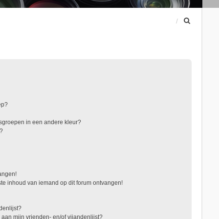
Z
o
e
k
ep?
sgroepen in een andere kleur?
"?
vangen!
te inhoud van iemand op dit forum ontvangen!
denlijst?
 aan mijn vrienden- en/of vijandenlijst?