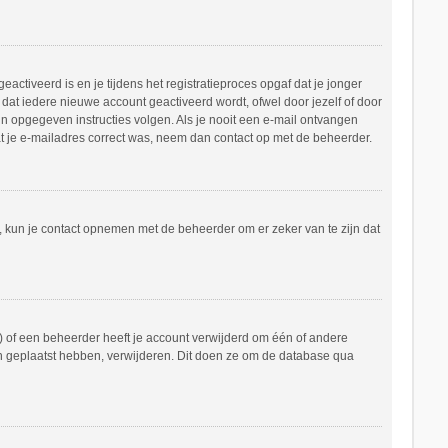
ctiveerd is en je tijdens het registratieproces opgaf dat je jonger
dat iedere nieuwe account geactiveerd wordt, ofwel door jezelf of door
in opgegeven instructies volgen. Als je nooit een e-mail ontvangen
at je e-mailadres correct was, neem dan contact op met de beheerder.
n, kun je contact opnemen met de beheerder om er zeker van te zijn dat
 of een beheerder heeft je account verwijderd om één of andere
hten geplaatst hebben, verwijderen. Dit doen ze om de database qua