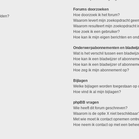
Forums doorzoeken
Hoe doorzoek ik het forum?
elden?
Waarom levert mijn zoekopdracht geen
Waarom resulteert mijn zoekopdracht 
Hoe zoek ik een gebruiker?
Hoe kan ik mijn eigen berichten en o
Onderwerpabonnementen en bladwij
Wat is het verschil tussen een bladwi
Hoe kan ik een bladwijzer of abonneme
Hoe kan ik een bladwijzer of abonneme
Hoe zeg ik mijn abonnement op?
Bijlagen
Welke bijlagen worden toegestaan op d
Hoe vind ik al mijn bijlagen?
phpBB vragen
Wie heeft dit forum geschreven?
Waarom is de optie X niet beschikbaar
Met wie moet ik contact opnemen omtren
Hoe neem ik contact op met een behe