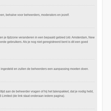
ereen, behalve voor beheerders, moderators en jezelf.
aan en je tijdzone veranderen in een bepaald gebied (vb: Amsterdam, New
de gebruikers. Als je nog niet geregistreerd bent is dit een goed
keerd ingesteld en zullen de beheerders een aanpassing moeten doen.
tijd aan de beheerder vragen of hij het talenpakket, dat je nodig hebt,
 Limited (de link staat onderaan iedere pagina).