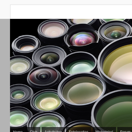
Home
Club
Activiteiten
Fotolocaties
Webwinkel
Forum