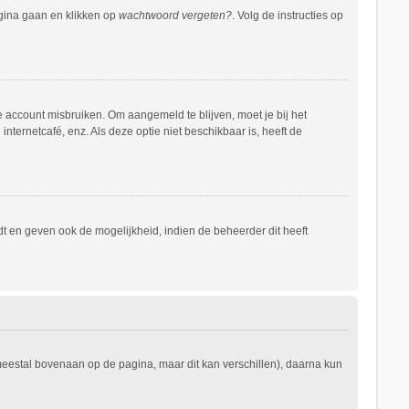
agina gaan en klikken op
wachtwoord vergeten?
. Volg de instructies op
e account misbruiken. Om aangemeld te blijven, moet je bij het
nternetcafé, enz. Als deze optie niet beschikbaar is, heeft de
t en geven ook de mogelijkheid, indien de beheerder dit heeft
 meestal bovenaan op de pagina, maar dit kan verschillen), daarna kun