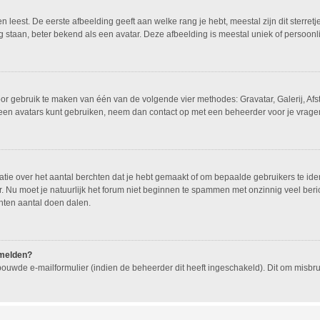
leest. De eerste afbeelding geeft aan welke rang je hebt, meestal zijn dit sterretj
g staan, beter bekend als een avatar. Deze afbeelding is meestal uniek of persoonli
oor gebruik te maken van één van de volgende vier methodes: Gravatar, Galerij, Af
geen avatars kunt gebruiken, neem dan contact op met een beheerder voor je vragen
e over het aantal berchten dat je hebt gemaakt of om bepaalde gebruikers te ident
 Nu moet je natuurlijk het forum niet beginnen te spammen met onzinnig veel beric
hten aantal doen dalen.
nmelden?
ouwde e-mailformulier (indien de beheerder dit heeft ingeschakeld). Dit om misb