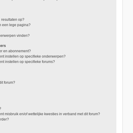
 resultaten op?
in een lege pagina?
nderwerpen vinden?
zers
jzer en abonnement?
nt instellen op specifieke onderwerpen?
nt instellen op specifieke forums?
it forum?
?
t misbruik en/of wettelijke kwesties in verband met dit forum?
erder?