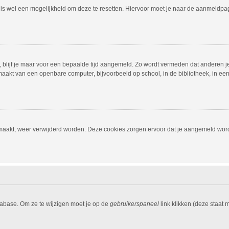
r is wel een mogelijkheid om deze te resetten. Hiervoor moet je naar de aanmeldp
, blijf je maar voor een bepaalde tijd aangemeld. Zo wordt vermeden dat anderen j
aakt van een openbare computer, bijvoorbeeld op school, in de bibliotheek, in een i
emaakt, weer verwijderd worden. Deze cookies zorgen ervoor dat je aangemeld word
tabase. Om ze te wijzigen moet je op de
gebruikerspaneel
link klikken (deze staat