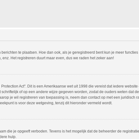
m berichten te plaatsen. Hoe dan ook, als je geregistreerd bent kun je meer functie
, enz. Het registreren duurt maar even, dus we raden het zeker aan!
Protection Act". Dit is een Amerikaanse wet uit 1998 die vereist dat iedere websit
chriftelijk of op een andere wijze gegeven worden, zodat de ouders weten dat de 
 waarop je wil registreren van toepassing is, neem dan contact op met een juridisc
eekpunt is voor deze wetgeving, tenzij dit hieronder vermeld wordt.
am die je opgeeft verboden. Tevens is het mogelijk dat de beheerder de registrati
dere hulp.