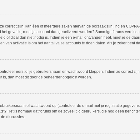
 correct zijn, kan één of meerdere zaken hiervan de oorzaak zijn. Indien COPPA gea
iet het geval is, moet je account dan geactiveerd worden? Sommige forums vereisen 
 of dit al dan niet nodig is. Indien je een e-mail ontvangen hebt, moet je de daar
 van activatie is om het aantal valse accounts te doen dalen. Als je zeker bent d
ontroleer eerst of je gebruikersnaam en wachtwoord kloppen. Indien ze correct zij
out is, dan moet dit door de beheerder opgelost worden.
bruikersnaam of wachtwoord op (controleer de e-mail met je registratie gegevens)
plaatst? Het is normaal dat forums om de zoveel tijd gebruikers, die nog geen beric
 de discussies.