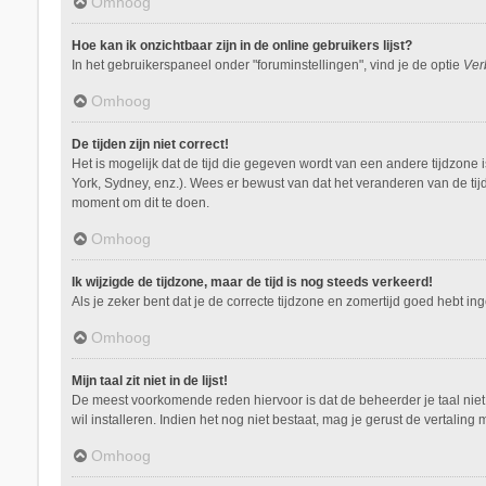
Omhoog
Hoe kan ik onzichtbaar zijn in de online gebruikers lijst?
In het gebruikerspaneel onder "foruminstellingen", vind je de optie
Ver
Omhoog
De tijden zijn niet correct!
Het is mogelijk dat de tijd die gegeven wordt van een andere tijdzone 
York, Sydney, enz.). Wees er bewust van dat het veranderen van de tij
moment om dit te doen.
Omhoog
Ik wijzigde de tijdzone, maar de tijd is nog steeds verkeerd!
Als je zeker bent dat je de correcte tijdzone en zomertijd goed hebt i
Omhoog
Mijn taal zit niet in de lijst!
De meest voorkomende reden hiervoor is dat de beheerder je taal niet ge
wil installeren. Indien het nog niet bestaat, mag je gerust de vertal
Omhoog