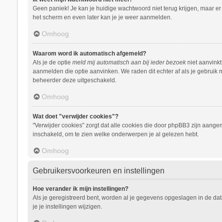
Geen paniek! Je kan je huidige wachtwoord niet terug krijgen, maar e
het scherm en even later kan je je weer aanmelden.
Omhoog
Waarom word ik automatisch afgemeld?
Als je de optie
meld mij automatisch aan bij ieder bezoek
niet aanvinkt
aanmelden die optie aanvinken. We raden dit echter af als je gebruik m
beheerder deze uitgeschakeld.
Omhoog
Wat doet "verwijder cookies"?
"Verwijder cookies" zorgt dat alle cookies die door phpBB3 zijn aang
inschakeld, om te zien welke onderwerpen je al gelezen hebt.
Omhoog
Gebruikersvoorkeuren en instellingen
Hoe verander ik mijn instellingen?
Als je geregistreerd bent, worden al je gegevens opgeslagen in de da
je je instellingen wijzigen.