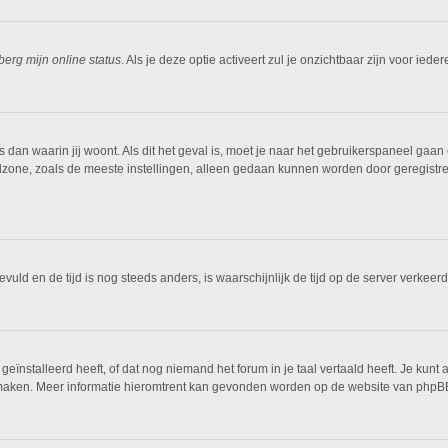
berg mijn online status
. Als je deze optie activeert zul je onzichtbaar zijn voor ied
is dan waarin jij woont. Als dit het geval is, moet je naar het gebruikerspaneel g
dzone, zoals de meeste instellingen, alleen gedaan kunnen worden door geregistreer
ngevuld en de tijd is nog steeds anders, is waarschijnlijk de tijd op de server ver
ïnstalleerd heeft, of dat nog niemand het forum in je taal vertaald heeft. Je kunt al
ing maken. Meer informatie hieromtrent kan gevonden worden op de website van phpBB