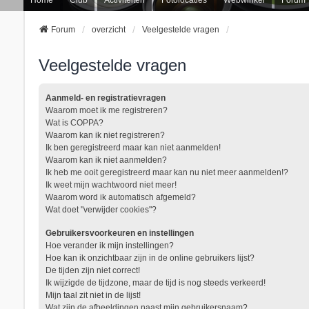
Forum
overzicht
Veelgestelde vragen
Veelgestelde vragen
Aanmeld- en registratievragen
Waarom moet ik me registreren?
Wat is COPPA?
Waarom kan ik niet registreren?
Ik ben geregistreerd maar kan niet aanmelden!
Waarom kan ik niet aanmelden?
Ik heb me ooit geregistreerd maar kan nu niet meer aanmelden!?
Ik weet mijn wachtwoord niet meer!
Waarom word ik automatisch afgemeld?
Wat doet "verwijder cookies"?
Gebruikersvoorkeuren en instellingen
Hoe verander ik mijn instellingen?
Hoe kan ik onzichtbaar zijn in de online gebruikers lijst?
De tijden zijn niet correct!
Ik wijzigde de tijdzone, maar de tijd is nog steeds verkeerd!
Mijn taal zit niet in de lijst!
Wat zijn de afbeeldingen naast mijn gebruikersnaam?