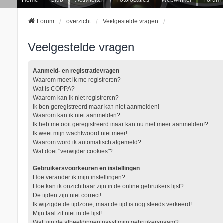
Forum
overzicht
Veelgestelde vragen
Veelgestelde vragen
Aanmeld- en registratievragen
Waarom moet ik me registreren?
Wat is COPPA?
Waarom kan ik niet registreren?
Ik ben geregistreerd maar kan niet aanmelden!
Waarom kan ik niet aanmelden?
Ik heb me ooit geregistreerd maar kan nu niet meer aanmelden!?
Ik weet mijn wachtwoord niet meer!
Waarom word ik automatisch afgemeld?
Wat doet "verwijder cookies"?
Gebruikersvoorkeuren en instellingen
Hoe verander ik mijn instellingen?
Hoe kan ik onzichtbaar zijn in de online gebruikers lijst?
De tijden zijn niet correct!
Ik wijzigde de tijdzone, maar de tijd is nog steeds verkeerd!
Mijn taal zit niet in de lijst!
Wat zijn de afbeeldingen naast mijn gebruikersnaam?