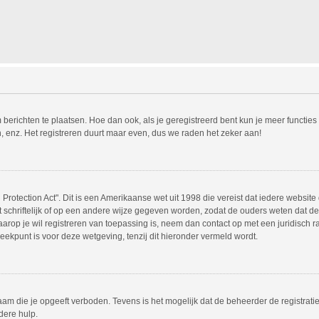
m berichten te plaatsen. Hoe dan ook, als je geregistreerd bent kun je meer functie
, enz. Het registreren duurt maar even, dus we raden het zeker aan!
Protection Act". Dit is een Amerikaanse wet uit 1998 die vereist dat iedere websit
chriftelijk of op een andere wijze gegeven worden, zodat de ouders weten dat de 
 waarop je wil registreren van toepassing is, neem dan contact op met een juridisc
eekpunt is voor deze wetgeving, tenzij dit hieronder vermeld wordt.
am die je opgeeft verboden. Tevens is het mogelijk dat de beheerder de registrati
dere hulp.