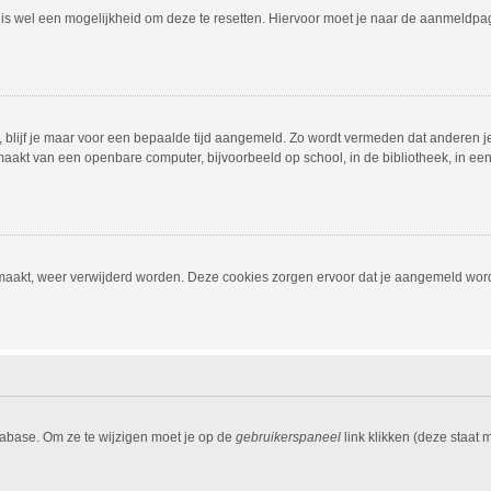
r is wel een mogelijkheid om deze te resetten. Hiervoor moet je naar de aanmeldp
, blijf je maar voor een bepaalde tijd aangemeld. Zo wordt vermeden dat anderen j
aakt van een openbare computer, bijvoorbeeld op school, in de bibliotheek, in een i
emaakt, weer verwijderd worden. Deze cookies zorgen ervoor dat je aangemeld word
tabase. Om ze te wijzigen moet je op de
gebruikerspaneel
link klikken (deze staat