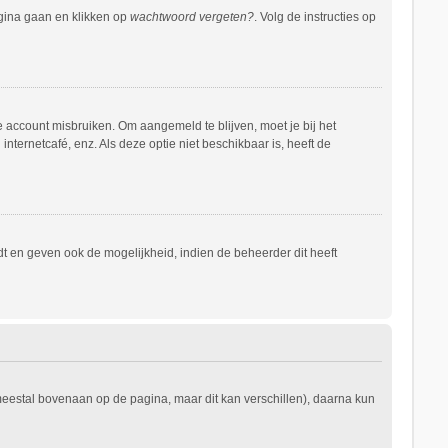
agina gaan en klikken op
wachtwoord vergeten?
. Volg de instructies op
e account misbruiken. Om aangemeld te blijven, moet je bij het
nternetcafé, enz. Als deze optie niet beschikbaar is, heeft de
t en geven ook de mogelijkheid, indien de beheerder dit heeft
 meestal bovenaan op de pagina, maar dit kan verschillen), daarna kun