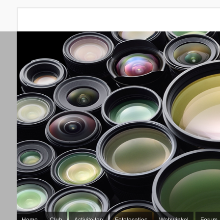
Home
Club
Activiteiten
Fotolocaties
Webwinkel
Forum