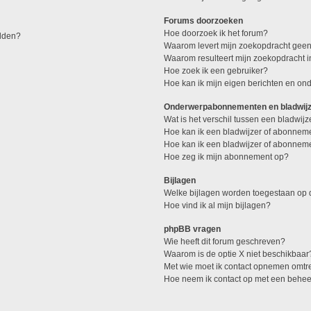
Forums doorzoeken
Hoe doorzoek ik het forum?
elden?
Waarom levert mijn zoekopdracht geen
Waarom resulteert mijn zoekopdracht 
Hoe zoek ik een gebruiker?
Hoe kan ik mijn eigen berichten en o
Onderwerpabonnementen en bladwij
Wat is het verschil tussen een bladwi
Hoe kan ik een bladwijzer of abonneme
Hoe kan ik een bladwijzer of abonneme
Hoe zeg ik mijn abonnement op?
Bijlagen
Welke bijlagen worden toegestaan op d
Hoe vind ik al mijn bijlagen?
phpBB vragen
Wie heeft dit forum geschreven?
Waarom is de optie X niet beschikbaar
Met wie moet ik contact opnemen omtren
Hoe neem ik contact op met een behe