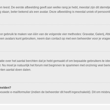
leest. De eerste afbeelding geeft aan welke rang je hebt, meestal zijn dit sterretj
g staan, beter bekend als een avatar. Deze afbeelding is meestal uniek of persoonli
oor gebruik te maken van één van de volgende vier methodes: Gravatar, Galerij, Af
geen avatars kunt gebruiken, neem dan contact op met een beheerder voor je vragen
e over het aantal berchten dat je hebt gemaakt of om bepaalde gebruikers te ident
 Nu moet je natuurlijk het forum niet beginnen te spammen met onzinnig veel beric
hten aantal doen dalen.
nmelden?
ouwde e-mailformulier (indien de beheerder dit heeft ingeschakeld). Dit om misb