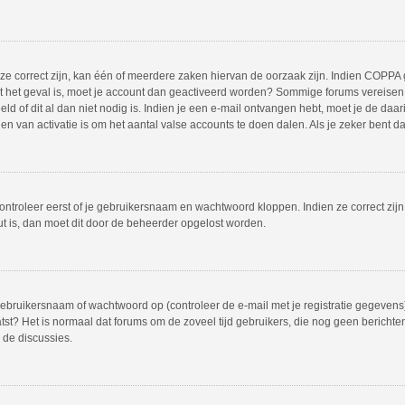
 correct zijn, kan één of meerdere zaken hiervan de oorzaak zijn. Indien COPPA gea
iet het geval is, moet je account dan geactiveerd worden? Sommige forums vereisen 
 of dit al dan niet nodig is. Indien je een e-mail ontvangen hebt, moet je de daar
 van activatie is om het aantal valse accounts te doen dalen. Als je zeker bent d
ontroleer eerst of je gebruikersnaam en wachtwoord kloppen. Indien ze correct zij
out is, dan moet dit door de beheerder opgelost worden.
bruikersnaam of wachtwoord op (controleer de e-mail met je registratie gegevens)
plaatst? Het is normaal dat forums om de zoveel tijd gebruikers, die nog geen beric
 de discussies.