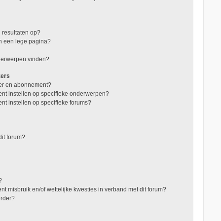
 resultaten op?
in een lege pagina?
nderwerpen vinden?
zers
jzer en abonnement?
nt instellen op specifieke onderwerpen?
nt instellen op specifieke forums?
it forum?
?
t misbruik en/of wettelijke kwesties in verband met dit forum?
erder?