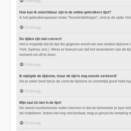
Omhoog
Hoe kan ik onzichtbaar zijn in de online gebruikers lijst?
In het gebruikerspaneel onder "foruminstellingen", vind je de optie
Ver
Omhoog
De tijden zijn niet correct!
Het is mogelijk dat de tijd die gegeven wordt van een andere tijdzone 
York, Sydney, enz.). Wees er bewust van dat het veranderen van de tij
moment om dit te doen.
Omhoog
Ik wijzigde de tijdzone, maar de tijd is nog steeds verkeerd!
Als je zeker bent dat je de correcte tijdzone en zomertijd goed hebt i
Omhoog
Mijn taal zit niet in de lijst!
De meest voorkomende reden hiervoor is dat de beheerder je taal niet ge
wil installeren. Indien het nog niet bestaat, mag je gerust de vertal
Omhoog