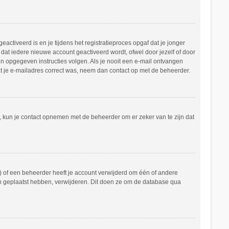
ctiveerd is en je tijdens het registratieproces opgaf dat je jonger
dat iedere nieuwe account geactiveerd wordt, ofwel door jezelf of door
in opgegeven instructies volgen. Als je nooit een e-mail ontvangen
at je e-mailadres correct was, neem dan contact op met de beheerder.
n, kun je contact opnemen met de beheerder om er zeker van te zijn dat
 of een beheerder heeft je account verwijderd om één of andere
hten geplaatst hebben, verwijderen. Dit doen ze om de database qua