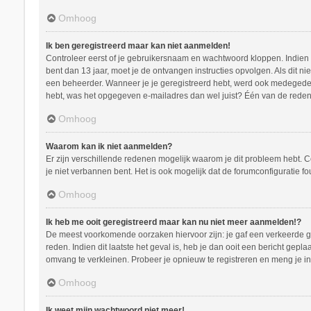
Omhoog
Ik ben geregistreerd maar kan niet aanmelden!
Controleer eerst of je gebruikersnaam en wachtwoord kloppen. Indien ze
bent dan 13 jaar, moet je de ontvangen instructies opvolgen. Als dit n
een beheerder. Wanneer je je geregistreerd hebt, werd ook medegedeeld
hebt, was het opgegeven e-mailadres dan wel juist? Één van de redenen
Omhoog
Waarom kan ik niet aanmelden?
Er zijn verschillende redenen mogelijk waarom je dit probleem hebt. C
je niet verbannen bent. Het is ook mogelijk dat de forumconfiguratie f
Omhoog
Ik heb me ooit geregistreerd maar kan nu niet meer aanmelden!?
De meest voorkomende oorzaken hiervoor zijn: je gaf een verkeerde ge
reden. Indien dit laatste het geval is, heb je dan ooit een bericht ge
omvang te verkleinen. Probeer je opnieuw te registreren en meng je in
Omhoog
Ik weet mijn wachtwoord niet meer!