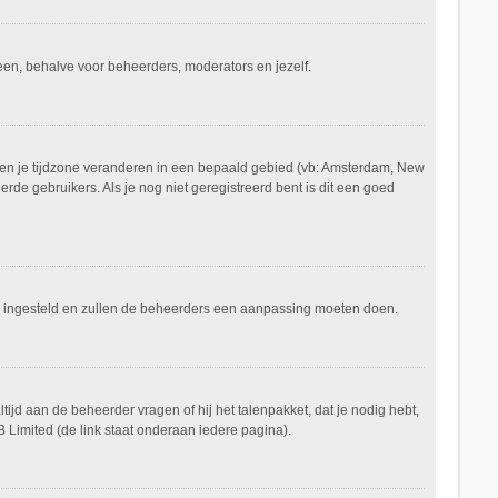
ereen, behalve voor beheerders, moderators en jezelf.
aan en je tijdzone veranderen in een bepaald gebied (vb: Amsterdam, New
de gebruikers. Als je nog niet geregistreerd bent is dit een goed
keerd ingesteld en zullen de beheerders een aanpassing moeten doen.
tijd aan de beheerder vragen of hij het talenpakket, dat je nodig hebt,
 Limited (de link staat onderaan iedere pagina).