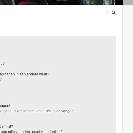
Z
o
e
k
ep?
sgroepen in een andere kleur?
"?
vangen!
te inhoud van iemand op dit forum ontvangen!
denlijst?
 aan mijn vrienden- en/of vijandenlijst?