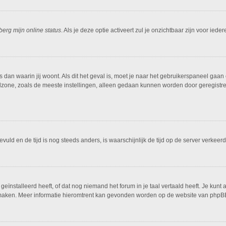
berg mijn online status
. Als je deze optie activeert zul je onzichtbaar zijn voor ied
is dan waarin jij woont. Als dit het geval is, moet je naar het gebruikerspaneel g
dzone, zoals de meeste instellingen, alleen gedaan kunnen worden door geregistreer
ngevuld en de tijd is nog steeds anders, is waarschijnlijk de tijd op de server ver
ïnstalleerd heeft, of dat nog niemand het forum in je taal vertaald heeft. Je kunt al
ing maken. Meer informatie hieromtrent kan gevonden worden op de website van phpBB