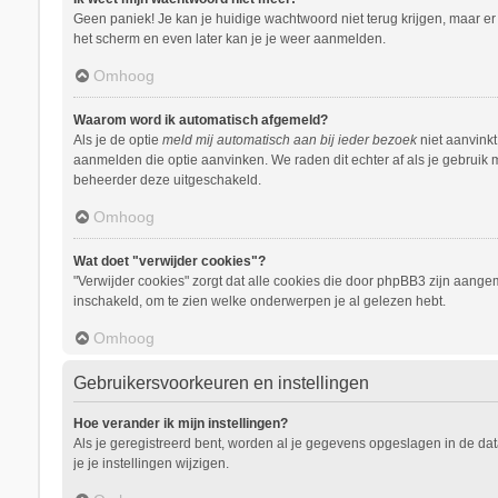
Geen paniek! Je kan je huidige wachtwoord niet terug krijgen, maar e
het scherm en even later kan je je weer aanmelden.
Omhoog
Waarom word ik automatisch afgemeld?
Als je de optie
meld mij automatisch aan bij ieder bezoek
niet aanvinkt
aanmelden die optie aanvinken. We raden dit echter af als je gebruik m
beheerder deze uitgeschakeld.
Omhoog
Wat doet "verwijder cookies"?
"Verwijder cookies" zorgt dat alle cookies die door phpBB3 zijn aang
inschakeld, om te zien welke onderwerpen je al gelezen hebt.
Omhoog
Gebruikersvoorkeuren en instellingen
Hoe verander ik mijn instellingen?
Als je geregistreerd bent, worden al je gegevens opgeslagen in de da
je je instellingen wijzigen.