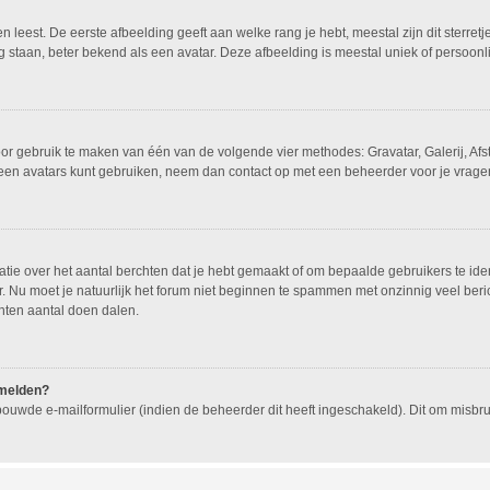
leest. De eerste afbeelding geeft aan welke rang je hebt, meestal zijn dit sterretj
g staan, beter bekend als een avatar. Deze afbeelding is meestal uniek of persoonli
oor gebruik te maken van één van de volgende vier methodes: Gravatar, Galerij, Af
geen avatars kunt gebruiken, neem dan contact op met een beheerder voor je vragen
e over het aantal berchten dat je hebt gemaakt of om bepaalde gebruikers te ident
 Nu moet je natuurlijk het forum niet beginnen te spammen met onzinnig veel beric
hten aantal doen dalen.
nmelden?
ouwde e-mailformulier (indien de beheerder dit heeft ingeschakeld). Dit om misb