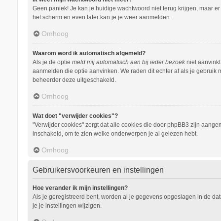
Geen paniek! Je kan je huidige wachtwoord niet terug krijgen, maar e
het scherm en even later kan je je weer aanmelden.
Omhoog
Waarom word ik automatisch afgemeld?
Als je de optie
meld mij automatisch aan bij ieder bezoek
niet aanvinkt
aanmelden die optie aanvinken. We raden dit echter af als je gebruik m
beheerder deze uitgeschakeld.
Omhoog
Wat doet "verwijder cookies"?
"Verwijder cookies" zorgt dat alle cookies die door phpBB3 zijn aang
inschakeld, om te zien welke onderwerpen je al gelezen hebt.
Omhoog
Gebruikersvoorkeuren en instellingen
Hoe verander ik mijn instellingen?
Als je geregistreerd bent, worden al je gegevens opgeslagen in de da
je je instellingen wijzigen.