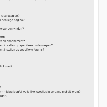
 resultaten op?
in een lege pagina?
nderwerpen vinden?
zers
jzer en abonnement?
nt instellen op specifieke onderwerpen?
nt instellen op specifieke forums?
it forum?
?
t misbruik en/of wettelijke kwesties in verband met dit forum?
erder?