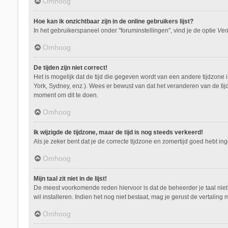
Omhoog
Hoe kan ik onzichtbaar zijn in de online gebruikers lijst?
In het gebruikerspaneel onder "foruminstellingen", vind je de optie
Ver
Omhoog
De tijden zijn niet correct!
Het is mogelijk dat de tijd die gegeven wordt van een andere tijdzone 
York, Sydney, enz.). Wees er bewust van dat het veranderen van de tij
moment om dit te doen.
Omhoog
Ik wijzigde de tijdzone, maar de tijd is nog steeds verkeerd!
Als je zeker bent dat je de correcte tijdzone en zomertijd goed hebt i
Omhoog
Mijn taal zit niet in de lijst!
De meest voorkomende reden hiervoor is dat de beheerder je taal niet ge
wil installeren. Indien het nog niet bestaat, mag je gerust de vertal
Omhoog