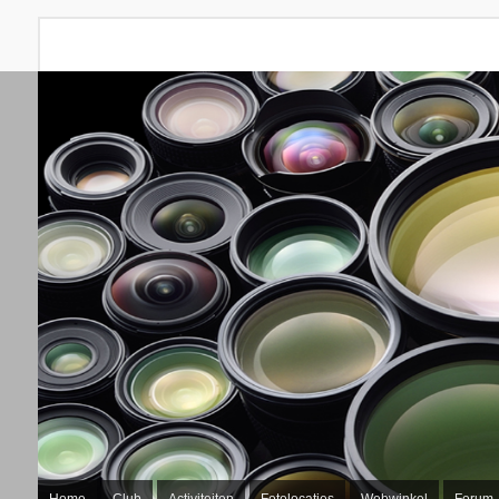
Home
Club
Activiteiten
Fotolocaties
Webwinkel
Forum