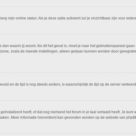
berg mijn online status
. Als je deze optie activeert zul je onzichtbaar zijn voor ied
is dan waarin jij woont. Als dit het geval is, moet je naar het gebruikerspaneel g
dzone, zoals de meeste instellingen, alleen gedaan kunnen worden door geregistreer
ngevuld en de tijd is nog steeds anders, is waarschijnlijk de tijd op de server ver
ïnstalleerd heeft, of dat nog niemand het forum in je taal vertaald heeft. Je kunt al
ing maken. Meer informatie hieromtrent kan gevonden worden op de website van phpBB