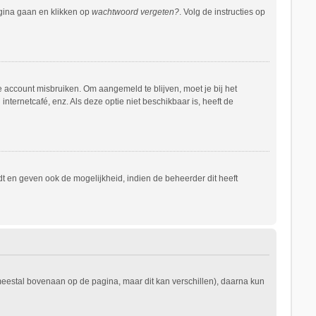
agina gaan en klikken op
wachtwoord vergeten?
. Volg de instructies op
e account misbruiken. Om aangemeld te blijven, moet je bij het
nternetcafé, enz. Als deze optie niet beschikbaar is, heeft de
t en geven ook de mogelijkheid, indien de beheerder dit heeft
 meestal bovenaan op de pagina, maar dit kan verschillen), daarna kun