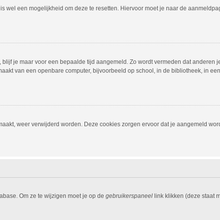
r is wel een mogelijkheid om deze te resetten. Hiervoor moet je naar de aanmeldp
, blijf je maar voor een bepaalde tijd aangemeld. Zo wordt vermeden dat anderen j
aakt van een openbare computer, bijvoorbeeld op school, in de bibliotheek, in een i
emaakt, weer verwijderd worden. Deze cookies zorgen ervoor dat je aangemeld word
tabase. Om ze te wijzigen moet je op de
gebruikerspaneel
link klikken (deze staat