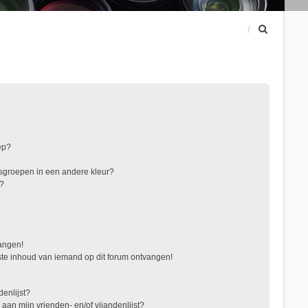
Z
o
e
k
ep?
sgroepen in een andere kleur?
"?
vangen!
te inhoud van iemand op dit forum ontvangen!
denlijst?
 aan mijn vrienden- en/of vijandenlijst?