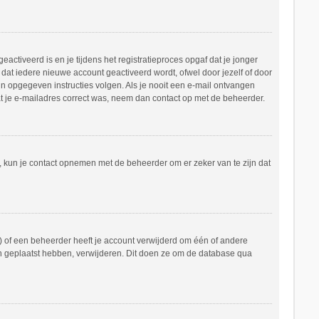
ctiveerd is en je tijdens het registratieproces opgaf dat je jonger
dat iedere nieuwe account geactiveerd wordt, ofwel door jezelf of door
in opgegeven instructies volgen. Als je nooit een e-mail ontvangen
at je e-mailadres correct was, neem dan contact op met de beheerder.
n, kun je contact opnemen met de beheerder om er zeker van te zijn dat
 of een beheerder heeft je account verwijderd om één of andere
hten geplaatst hebben, verwijderen. Dit doen ze om de database qua