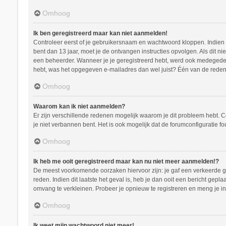
Omhoog
Ik ben geregistreerd maar kan niet aanmelden!
Controleer eerst of je gebruikersnaam en wachtwoord kloppen. Indien ze
bent dan 13 jaar, moet je de ontvangen instructies opvolgen. Als dit n
een beheerder. Wanneer je je geregistreerd hebt, werd ook medegedeeld
hebt, was het opgegeven e-mailadres dan wel juist? Één van de redenen
Omhoog
Waarom kan ik niet aanmelden?
Er zijn verschillende redenen mogelijk waarom je dit probleem hebt. C
je niet verbannen bent. Het is ook mogelijk dat de forumconfiguratie f
Omhoog
Ik heb me ooit geregistreerd maar kan nu niet meer aanmelden!?
De meest voorkomende oorzaken hiervoor zijn: je gaf een verkeerde ge
reden. Indien dit laatste het geval is, heb je dan ooit een bericht ge
omvang te verkleinen. Probeer je opnieuw te registreren en meng je in
Omhoog
Ik weet mijn wachtwoord niet meer!