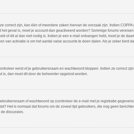
 correct zijn, kan één of meerdere zaken hiervan de oorzaak zijn. Indien COPPA gea
iet het geval is, moet je account dan geactiveerd worden? Sommige forums vereisen 
 of dit al dan niet nodig is. Indien je een e-mail ontvangen hebt, moet je de daar
 van activatie is om het aantal valse accounts te doen dalen. Als je zeker bent d
ontroleer eerst of je gebruikersnaam en wachtwoord kloppen. Indien ze correct zij
out is, dan moet dit door de beheerder opgelost worden.
bruikersnaam of wachtwoord op (controleer de e-mail met je registratie gegevens)
plaatst? Het is normaal dat forums om de zoveel tijd gebruikers, die nog geen beric
 de discussies.