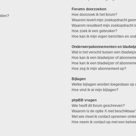
Forums doorzoeken
Hoe doorzoek ik het forum?
elden?
Waarom levert mijn zoekopdracht geen
Waarom resulteert mijn zoekopdracht 
Hoe zoek ik een gebruiker?
Hoe kan ik mijn eigen berichten en o
Onderwerpabonnementen en bladwij
Wat is het verschil tussen een bladwi
Hoe kan ik een bladwijzer of abonneme
Hoe kan ik een bladwijzer of abonneme
Hoe zeg ik mijn abonnement op?
Bijlagen
Welke bijlagen worden toegestaan op d
Hoe vind ik al mijn bijlagen?
phpBB vragen
Wie heeft dit forum geschreven?
Waarom is de optie X niet beschikbaar
Met wie moet ik contact opnemen omtren
Hoe neem ik contact op met een behe