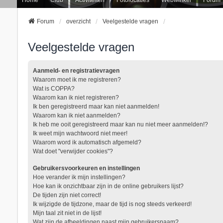
Forum
overzicht
Veelgestelde vragen
Veelgestelde vragen
Aanmeld- en registratievragen
Waarom moet ik me registreren?
Wat is COPPA?
Waarom kan ik niet registreren?
Ik ben geregistreerd maar kan niet aanmelden!
Waarom kan ik niet aanmelden?
Ik heb me ooit geregistreerd maar kan nu niet meer aanmelden!?
Ik weet mijn wachtwoord niet meer!
Waarom word ik automatisch afgemeld?
Wat doet "verwijder cookies"?
Gebruikersvoorkeuren en instellingen
Hoe verander ik mijn instellingen?
Hoe kan ik onzichtbaar zijn in de online gebruikers lijst?
De tijden zijn niet correct!
Ik wijzigde de tijdzone, maar de tijd is nog steeds verkeerd!
Mijn taal zit niet in de lijst!
Wat zijn de afbeeldingen naast mijn gebruikersnaam?