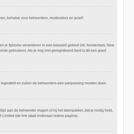
ereen, behalve voor beheerders, moderators en jezelf.
aan en je tijdzone veranderen in een bepaald gebied (vb: Amsterdam, New
de gebruikers. Als je nog niet geregistreerd bent is dit een goed
keerd ingesteld en zullen de beheerders een aanpassing moeten doen.
tijd aan de beheerder vragen of hij het talenpakket, dat je nodig hebt,
 Limited (de link staat onderaan iedere pagina).